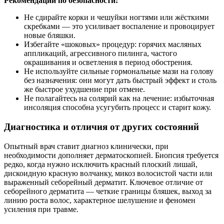
Рекомендации по безопасности:
Не сдирайте корки и чешуйки ногтями или жёсткими
скребками — это усиливает воспаление и провоцирует
новые бляшки.
Избегайте «шоковых» процедур: горячих масляных
аппликаций, агрессивного пилинга, частого
окрашивания и осветления в период обострения.
Не используйте сильные гормональные мази на голову
без назначения: они могут дать быстрый эффект и столь
же быстрое ухудшение при отмене.
Не полагайтесь на солярий как на лечение: избыточная
инсоляция способна усугубить процесс и старит кожу.
Диагностика и отличия от других состояний
Опытный врач ставит диагноз клинически, при
необходимости дополняет дерматоскопией. Биопсия требуется
редко, когда нужно исключить красный плоский лишай,
дискоидную красную волчанку, микоз волосистой части или
выраженный себорейный дерматит. Ключевое отличие от
себорейного дерматита — четкие границы бляшек, выход за
линию роста волос, характерное шелушение и феномен
усиления при травме.