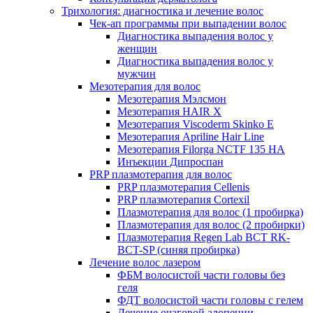
Трихология: диагностика и лечение волос
Чек-ап программы при выпадении волос
Диагностика выпадения волос у
женщин
Диагностика выпадения волос у
мужчин
Мезотерапия для волос
Мезотерапия Мэлсмон
Мезотерапия HAIR X
Мезотерапия Viscoderm Skinko E
Мезотерапия Apriline Hair Line
Мезотерапия Filorga NCTF 135 HA
Инъекции Дипроспан
PRP плазмотерапия для волос
PRP плазмотерапия Cellenis
PRP плазмотерапия Cortexil
Плазмотерапия для волос (1 пробирка)
Плазмотерапия для волос (2 пробирки)
Плазмотерапия Regen Lab BCT RK-
BCT-SP (синяя пробирка)
Лечение волос лазером
ФБМ волосистой части головы без
геля
ФДТ волосистой части головы с гелем
Лечение очаговой алопеции