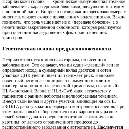
Псориаз кожи головы — хроническое иммуновоспалительное
заболевание с характерными бляшками, шелушением и зудом
в волосяной части. Вопрос о наследовании здесь закономерен:
многие замечают схожие проявления у родственников. Важно
понимать, что речь чаще идёт не о «передаче болезни», а о
генетически закреплённой склонности, которая реализуется
при сочетании наследственных факторов и внешних
триггеров.
Генетическая основа предрасположенности
Псориаз относится к многофакторным, полигенным
заболеваниям. Это означает, что ни один «главный» ген не
определяет исход, а суммарный вклад десятков и сотен
участков ДНК увеличивает или снижает риск. Наиболее
известный регион ассоциирован с иммунным ответом —
кластер на коротком плече шестой хромосомы, связанный с
HLA-системой. Вариант HLA-Cw6 чаще встречается у
пациентов с ранним дебютом и волнообразным течением.
Внесут свой вклад и другие участки, влияющие на ось IL-
23/Th17, работу кожного барьера и контроль воспаления. При
этом одинаковый набор генетических вариантов у разных
людей может давать совершенно отличные клинические
картины: от легкого ограниченного процесса до
распространённого заболевания с артропатией.
Наследуется