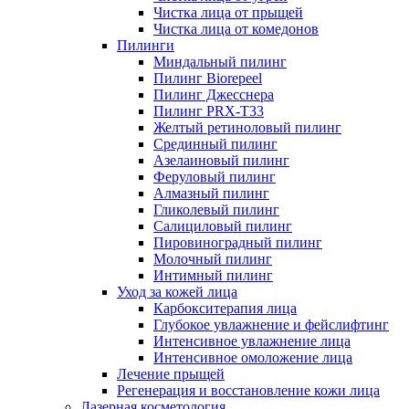
Чистка лица от прыщей
Чистка лица от комедонов
Пилинги
Миндальный пилинг
Пилинг Biorepeel
Пилинг Джесснера
Пилинг PRX-T33
Желтый ретиноловый пилинг
Срединный пилинг
Азелаиновый пилинг
Феруловый пилинг
Алмазный пилинг
Гликолевый пилинг
Салициловый пилинг
Пировиноградный пилинг
Молочный пилинг
Интимный пилинг
Уход за кожей лица
Карбокситерапия лица
Глубокое увлажнение и фейслифтинг
Интенсивное увлажнение лица
Интенсивное омоложение лица
Лечение прыщей
Регенерация и восстановление кожи лица
Лазерная косметология