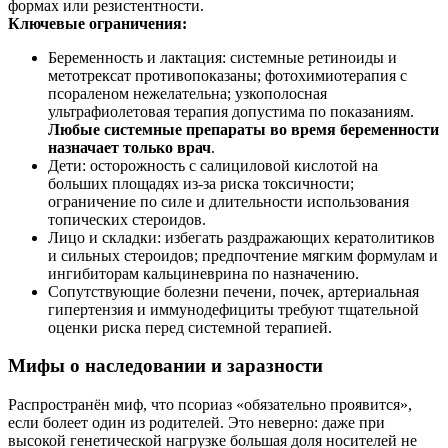
формах или резистентности.
Ключевые ограничения:
Беременность и лактация: системные ретиноиды и
метотрексат противопоказаны; фотохимиотерапия с
псораленом нежелательна; узкополосная
ультрафиолетовая терапия допустима по показаниям.
Любые системные препараты во время беременности
назначает только врач
.
Дети: осторожность с салициловой кислотой на
больших площадях из‑за риска токсичности;
ограничение по силе и длительности использования
топических стероидов.
Лицо и складки: избегать раздражающих кератолитиков
и сильных стероидов; предпочтение мягким формулам и
ингибиторам кальциневрина по назначению.
Сопутствующие болезни печени, почек, артериальная
гипертензия и иммунодефициты требуют тщательной
оценки риска перед системной терапией.
Мифы о наследовании и заразности
Распространён миф, что псориаз «обязательно проявится»,
если болеет один из родителей. Это неверно: даже при
высокой генетической нагрузке большая доля носителей не