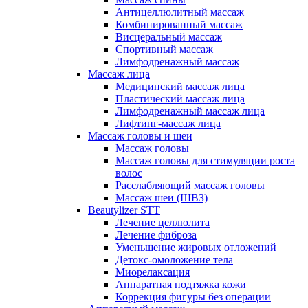
Антицеллюлитный массаж
Комбинированный массаж
Висцеральный массаж
Спортивный массаж
Лимфодренажный массаж
Массаж лица
Медицинский массаж лица
Пластический массаж лица
Лимфодренажный массаж лица
Лифтинг-массаж лица
Массаж головы и шеи
Массаж головы
Массаж головы для стимуляции роста
волос
Расслабляющий массаж головы
Массаж шеи (ШВЗ)
Beautylizer STT
Лечение целлюлита
Лечение фиброза
Уменьшение жировых отложений
Детокс-омоложение тела
Миорелаксация
Аппаратная подтяжка кожи
Коррекция фигуры без операции