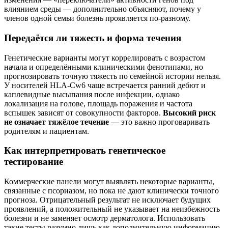
влиянием среды — дополнительно объясняют, почему у
членов одной семьи болезнь проявляется по‑разному.
Передаётся ли тяжесть и форма течения
Генетические варианты могут коррелировать с возрастом
начала и определёнными клиническими фенотипами, но
прогнозировать точную тяжесть по семейной истории нельзя.
У носителей HLA‑Cw6 чаще встречается ранний дебют и
каплевидные высыпания после инфекции, однако
локализация на голове, площадь поражения и частота
вспышек зависят от совокупности факторов.
Высокий риск
не означает тяжёлое течение
— это важно проговаривать
родителям и пациентам.
Как интерпретировать генетическое
тестирование
Коммерческие панели могут выявлять некоторые варианты,
связанные с псориазом, но пока не дают клинически точного
прогноза. Отрицательный результат не исключает будущих
проявлений, а положительный не указывает на неизбежность
болезни и не заменяет осмотр дерматолога. Использовать
такие тесты разумно лишь как дополнительную информацию