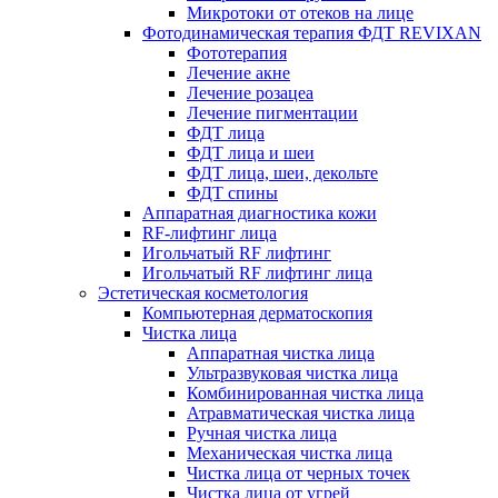
Микротоки от отеков на лице
Фотодинамическая терапия ФДТ REVIXAN
Фототерапия
Лечение акне
Лечение розацеа
Лечение пигментации
ФДТ лица
ФДТ лица и шеи
ФДТ лица, шеи, декольте
ФДТ спины
Аппаратная диагностика кожи
RF-лифтинг лица
Игольчатый RF лифтинг
Игольчатый RF лифтинг лица
Эстетическая косметология
Компьютерная дерматоскопия
Чистка лица
Аппаратная чистка лица
Ультразвуковая чистка лица
Комбинированная чистка лица
Атравматическая чистка лица
Ручная чистка лица
Механическая чистка лица
Чистка лица от черных точек
Чистка лица от угрей