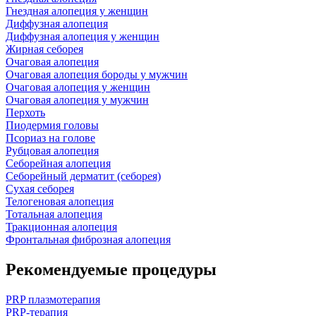
Гнездная алопеция у женщин
Диффузная алопеция
Диффузная алопеция у женщин
Жирная себорея
Очаговая алопеция
Очаговая алопеция бороды у мужчин
Очаговая алопеция у женщин
Очаговая алопеция у мужчин
Перхоть
Пиодермия головы
Псориаз на голове
Рубцовая алопеция
Себорейная алопеция
Себорейный дерматит (себорея)
Сухая себорея
Телогеновая алопеция
Тотальная алопеция
Тракционная алопеция
Фронтальная фиброзная алопеция
Рекомендуемые процедуры
PRP плазмотерапия
PRP-терапия