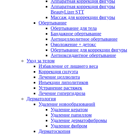
Аппаратная коррекция фигуры
Аппаратная коррекция фигуры
BeautyLizer STT
Массаж для коррекции фигуры
Обертывание
Обертывание для тела
Бандажное обертывание
Антицеллюлитное обертывание
Омоложение + детокс
Обертывание для коррекции фигуры
Антиоксидантное обертывание
Уход за телом
Избавление от лишнего веса
Коррекция силуэта
Лечение целлюлита
Инъекции липолитиков
Устранение растяжек
Лечение гипергидроза
Дерматология
Удаление новообразований
Удаление кератом
Удаление папиллом
Удаление дерматофибромы
Удаление фибром
Дерматоскопия