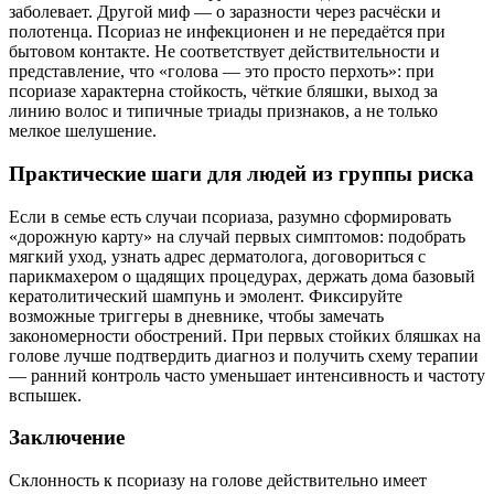
заболевает. Другой миф — о заразности через расчёски и
полотенца. Псориаз не инфекционен и не передаётся при
бытовом контакте. Не соответствует действительности и
представление, что «голова — это просто перхоть»: при
псориазе характерна стойкость, чёткие бляшки, выход за
линию волос и типичные триады признаков, а не только
мелкое шелушение.
Практические шаги для людей из группы риска
Если в семье есть случаи псориаза, разумно сформировать
«дорожную карту» на случай первых симптомов: подобрать
мягкий уход, узнать адрес дерматолога, договориться с
парикмахером о щадящих процедурах, держать дома базовый
кератолитический шампунь и эмолент. Фиксируйте
возможные триггеры в дневнике, чтобы замечать
закономерности обострений. При первых стойких бляшках на
голове лучше подтвердить диагноз и получить схему терапии
— ранний контроль часто уменьшает интенсивность и частоту
вспышек.
Заключение
Склонность к псориазу на голове действительно имеет