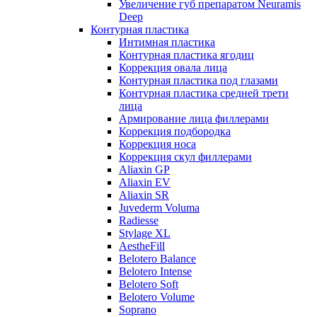
Увеличение губ препаратом Neuramis
Deep
Контурная пластика
Интимная пластика
Контурная пластика ягодиц
Коррекция овала лица
Контурная пластика под глазами
Контурная пластика средней трети
лица
Армирование лица филлерами
Коррекция подбородка
Коррекция носа
Коррекция скул филлерами
Aliaxin GP
Aliaxin EV
Aliaxin SR
Juvederm Voluma
Radiesse
Stylage XL
AestheFill
Belotero Balance
Belotero Intense
Belotero Soft
Belotero Volume
Soprano