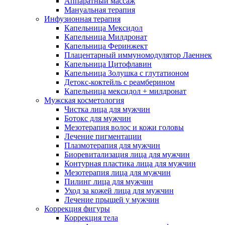
Аппаратный массаж
Мануальная терапия
Инфузионная терапия
Капельница Мексидол
Капельница Милдронат
Капельница Феринжект
Плацентарный иммуномодулятор Лаеннек
Капельница Цитофлавин
Капельница Золушка с глутатионом
Детокс-коктейль с реамберином
Капельница мексидол + милдронат
Мужская косметология
Чистка лица для мужчин
Ботокс для мужчин
Мезотерапия волос и кожи головы
Лечение пигментации
Плазмотерапия для мужчин
Биоревитализация лица для мужчин
Контурная пластика лица для мужчин
Мезотерапия лица для мужчин
Пилинг лица для мужчин
Уход за кожей лица для мужчин
Лечение прыщей у мужчин
Коррекция фигуры
Коррекция тела