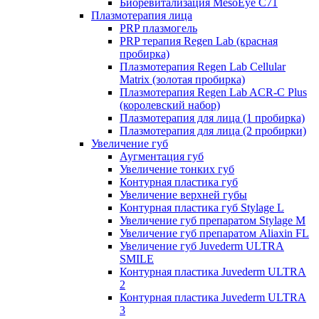
Биоревитализация MesoEye C71
Плазмотерапия лица
PRP плазмогель
PRP терапия Regen Lab (красная
пробирка)
Плазмотерапия Regen Lab Cellular
Matrix (золотая пробирка)
Плазмотерапия Regen Lab ACR-C Plus
(королевский набор)
Плазмотерапия для лица (1 пробирка)
Плазмотерапия для лица (2 пробирки)
Увеличение губ
Аугментация губ
Увеличение тонких губ
Контурная пластика губ
Увеличение верхней губы
Контурная пластика губ Stylage L
Увеличение губ препаратом Stylage M
Увеличение губ препаратом Aliaxin FL
Увеличение губ Juvederm ULTRA
SMILE
Контурная пластика Juvederm ULTRA
2
Контурная пластика Juvederm ULTRA
3