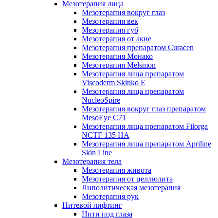
Мезотерапия лица
Мезотерапия вокруг глаз
Мезотерапия век
Мезотерапия губ
Мезотерапия от акне
Мезотерапия препаратом Curacen
Мезотерапия Монако
Мезотерапия Melsmon
Мезотерапия лица препаратом
Viscoderm Skinko E
Мезотерапия лица препаратом
NucleoSpire
Мезотерапия вокруг глаз препаратом
MesoEye С71
Мезотерапия лица препаратом Filorga
NCTF 135 HA
Мезотерапия лица препаратом Apriline
Skin Line
Мезотерапия тела
Мезотерапия живота
Мезотерапия от целлюлита
Липолитическая мезотерапия
Мезотерапия рук
Нитевой лифтинг
Нити под глаза