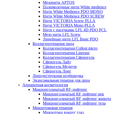
Мезонити APTOS
Полимолочные нити White medience
Нити White Medience PDO MONO
Нити White Medience PDO SCREW
Нити VICTORIA Screw PLLA
Нити VICTORIA Mono PLLA
Нити с насечками LFL 4D PDO PCL
Мезо нити LFL Screw
Линейные нити LFL Basic PDO
Коллагенотерапия лица
Коллагенотерапия Collost micro
Коллагенотерапия Linerase
Коллагенотерапия Сферогель
Сферогель Лайт
Сферогель Медиум
Сферогель Лонг
Липодеструкция подбородка
Экзосомальная терапия для лица
Аппаратная косметология
Микроигольчатый RF-лифтинг
Микроигольчатый RF лифтинг век
Микроигольчатый RF лифтинг живота
Микроигольчатый RF лифтинг тела
Микротоковая терапия
Микротоки вокруг глаз