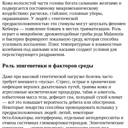
Кожа волосистой части головы богата сальными железами и
подвергается постоянному микромеханическому
воздействию: расчески, стайлинг, головные уборы,
окрашивание. У людей с генетической
предрасположенностью эти стимулы могут запускать феномен
Кебнера — появление бляшек в местах травматизации. Роль
играет и микробиом: дрожжеподобные грибы рода Malassezia
и бактерии формируют локальную среду, которая способна
усиливать воспаление. Плюс температурные и влажностные
колебания под шапками или касками создают условия для
персистирующего раздражения.
Роль эпигенетики и факторов среды
Даже при высокой генетической нагрузке болезнь часто
требует внешнего «пуска». Стресс, острые и хронические
инфекции верхних дыхательных путей, травмы кожи и
агрессивные косметические процедуры, табак и алкоголь,
избыточная масса тела, дефицит сна, холодный сухой климат
— всё это повышает вероятность дебюта или обострения.
Некоторые лекарства способны провоцировать вспышку у
предрасположенных людей: литий, некоторые
бета‑блокаторы, интерфероны, отдельные антидепрессанты и
отмена системных глюкокортикостероидов. Эпигенетические
изменения — «переключатели» активности генов под