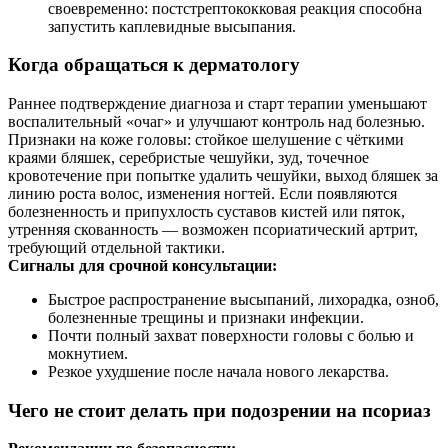
своевременно: постстрептококковая реакция способна
запустить каплевидные высыпания.
Когда обращаться к дерматологу
Раннее подтверждение диагноза и старт терапии уменьшают
воспалительный «очаг» и улучшают контроль над болезнью.
Признаки на коже головы: стойкое шелушение с чёткими
краями бляшек, серебристые чешуйки, зуд, точечное
кровотечение при попытке удалить чешуйки, выход бляшек за
линию роста волос, изменения ногтей. Если появляются
болезненность и припухлость суставов кистей или пяток,
утренняя скованность — возможен псориатический артрит,
требующий отдельной тактики.
Сигналы для срочной консультации:
Быстрое распространение высыпаний, лихорадка, озноб,
болезненные трещины и признаки инфекции.
Почти полный захват поверхности головы с болью и
мокнутием.
Резкое ухудшение после начала нового лекарства.
Чего не стоит делать при подозрении на псориаз