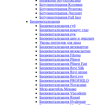
Инъекции ботулотоксина
Ботулинотерапия Ксеомин
Ботулинотерапия Релатокс
Ботулинотерапия Диспорт
Ботулинотерапия Full face
Биоревитализация
Биоревитализация губ
Биоревитализация вокруг глаз
Биоревитализация рук
Биоревитализация шеи и декольте
Уколы пептидов для лица
Биоревитализация мезовартон
Биоревитализация мезоксантин
Биоревитализация Filorga
Биоревитализация Plinest
Биоревитализация Plinest Fast
Биоревитализация Revi Silk
Биоревитализация Revi strong
Биоревитализация Revi eye
Биоревитализация PROFHILO
Биоревитализация Novacutan
Мезо-коктейль Монако
Биоревитализация Viscoderm
Биоревитализация Repart
Биоревитализация Hyalrepair