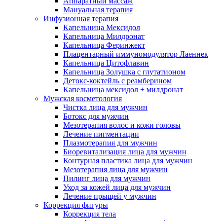
Аппаратный массаж
Мануальная терапия
Инфузионная терапия
Капельница Мексидол
Капельница Милдронат
Капельница Феринжект
Плацентарный иммуномодулятор Лаеннек
Капельница Цитофлавин
Капельница Золушка с глутатионом
Детокс-коктейль с реамберином
Капельница мексидол + милдронат
Мужская косметология
Чистка лица для мужчин
Ботокс для мужчин
Мезотерапия волос и кожи головы
Лечение пигментации
Плазмотерапия для мужчин
Биоревитализация лица для мужчин
Контурная пластика лица для мужчин
Мезотерапия лица для мужчин
Пилинг лица для мужчин
Уход за кожей лица для мужчин
Лечение прыщей у мужчин
Коррекция фигуры
Коррекция тела