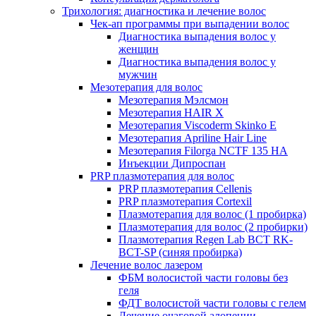
Трихология: диагностика и лечение волос
Чек-ап программы при выпадении волос
Диагностика выпадения волос у
женщин
Диагностика выпадения волос у
мужчин
Мезотерапия для волос
Мезотерапия Мэлсмон
Мезотерапия HAIR X
Мезотерапия Viscoderm Skinko E
Мезотерапия Apriline Hair Line
Мезотерапия Filorga NCTF 135 HA
Инъекции Дипроспан
PRP плазмотерапия для волос
PRP плазмотерапия Cellenis
PRP плазмотерапия Cortexil
Плазмотерапия для волос (1 пробирка)
Плазмотерапия для волос (2 пробирки)
Плазмотерапия Regen Lab BCT RK-
BCT-SP (синяя пробирка)
Лечение волос лазером
ФБМ волосистой части головы без
геля
ФДТ волосистой части головы с гелем
Лечение очаговой алопеции