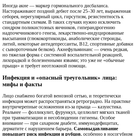
Иногда акне — маркер гормонального дисбаланса.
Настораживают поздний дебют после 25–30 лет, выраженная
себорея, нерегулярный цикл, гирсутизм, резистентность к
стандартным схемам. В таких случаях нужно исключить
синдром поликистозных яичников, гиперандрогению
надпочечникового генеза, лекарственно-индуцированные
высыпания (глюкокортикоиды, анаболические стероиды,
литий, некоторые антидепрессанты, B12, спортивные добавки
с сывороточным белком). Акнефульминанс — очень редкая,
но тяжелая форма с системной воспалительной реакцией,
лихорадкой и болезненными язвами; это уже не «обычные
прыщи» и требует неотложной помощи.
Инфекция и «опасный треугольник» лица:
мифы и факты
Лицо снабжено богатой венозной сетью, и теоретически
инфекция может распространяться ретроградно. На практике
внутричерепные осложнения из-за прыща — казуистика.
Реальнее — фолликулит, фурункул, целлюлит мягких тканей
при травматизации и несоблюдении гигиены. Особое
внимание — при сахарном диабете, иммунодефицитах,
дерматите с нарушением барьера.
Самовыдавливание
повышает риск инфекции и рубцов
, особенно в носогубном