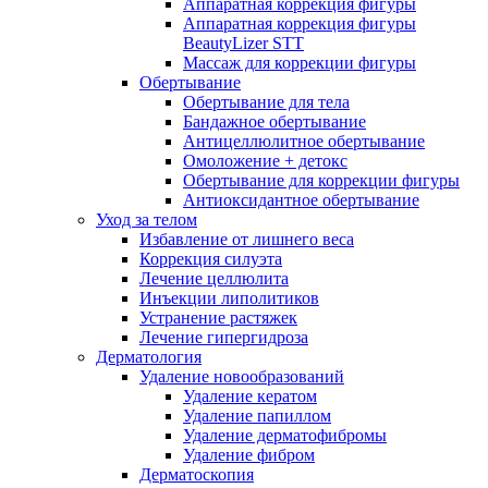
Аппаратная коррекция фигуры
Аппаратная коррекция фигуры
BeautyLizer STT
Массаж для коррекции фигуры
Обертывание
Обертывание для тела
Бандажное обертывание
Антицеллюлитное обертывание
Омоложение + детокс
Обертывание для коррекции фигуры
Антиоксидантное обертывание
Уход за телом
Избавление от лишнего веса
Коррекция силуэта
Лечение целлюлита
Инъекции липолитиков
Устранение растяжек
Лечение гипергидроза
Дерматология
Удаление новообразований
Удаление кератом
Удаление папиллом
Удаление дерматофибромы
Удаление фибром
Дерматоскопия