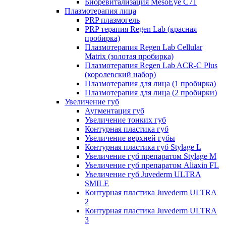
Биоревитализация MesoEye C71
Плазмотерапия лица
PRP плазмогель
PRP терапия Regen Lab (красная
пробирка)
Плазмотерапия Regen Lab Cellular
Matrix (золотая пробирка)
Плазмотерапия Regen Lab ACR-C Plus
(королевский набор)
Плазмотерапия для лица (1 пробирка)
Плазмотерапия для лица (2 пробирки)
Увеличение губ
Аугментация губ
Увеличение тонких губ
Контурная пластика губ
Увеличение верхней губы
Контурная пластика губ Stylage L
Увеличение губ препаратом Stylage M
Увеличение губ препаратом Aliaxin FL
Увеличение губ Juvederm ULTRA
SMILE
Контурная пластика Juvederm ULTRA
2
Контурная пластика Juvederm ULTRA
3