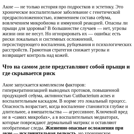
Акне — не только история про подростков и эстетику. Это
хроническое воспалительное заболевание с генетической
предрасположенностью, изменением состава себума,
вовлечением микробиома и иммунной реакцией. Опасны ли
прыщи для здоровья? В большинстве случаев — нет, угрозы
жизни они не несут. Но игнорировать их — ошибка: есть
риски локальных и системных осложнений,
персистирующего воспаления, рубцевания и психологических
расстройств. Грамотная стратегия снижает угрозы и
возвращает контроль над кожей.
Что на самом деле представляют собой прыщи и
где скрывается риск
Акне запускается комплексом факторов:
гиперкератинизацией выводных протоков, повышенной
продукцией себума, активностью Cutibacterium acnes и
воспалительным каскадом. В норме это локальный процесс.
Опасность возрастает, когда воспаление становится глубже и
длительнее, а вмешательства — агрессивнее. Ключевой вред
не в «самих микробах», а в воспалительных медиаторах,
которые повреждают дермальный матрикс и оставляют
необратимые следы.
Жизненно опасные осложнения при
акне — исключительная редкость
, но хроническое