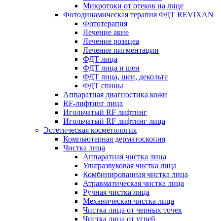
Микротоки от отеков на лице
Фотодинамическая терапия ФДТ REVIXAN
Фототерапия
Лечение акне
Лечение розацеа
Лечение пигментации
ФДТ лица
ФДТ лица и шеи
ФДТ лица, шеи, декольте
ФДТ спины
Аппаратная диагностика кожи
RF-лифтинг лица
Игольчатый RF лифтинг
Игольчатый RF лифтинг лица
Эстетическая косметология
Компьютерная дерматоскопия
Чистка лица
Аппаратная чистка лица
Ультразвуковая чистка лица
Комбинированная чистка лица
Атравматическая чистка лица
Ручная чистка лица
Механическая чистка лица
Чистка лица от черных точек
Чистка лица от угрей