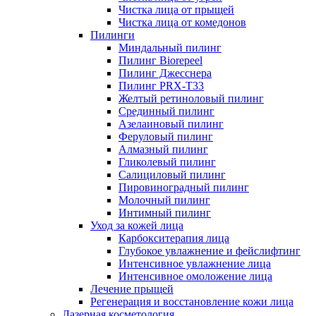
Чистка лица от прыщей
Чистка лица от комедонов
Пилинги
Миндальный пилинг
Пилинг Biorepeel
Пилинг Джесснера
Пилинг PRX-T33
Желтый ретиноловый пилинг
Срединный пилинг
Азелаиновый пилинг
Феруловый пилинг
Алмазный пилинг
Гликолевый пилинг
Салициловый пилинг
Пировиноградный пилинг
Молочный пилинг
Интимный пилинг
Уход за кожей лица
Карбокситерапия лица
Глубокое увлажнение и фейслифтинг
Интенсивное увлажнение лица
Интенсивное омоложение лица
Лечение прыщей
Регенерация и восстановление кожи лица
Лазерная косметология