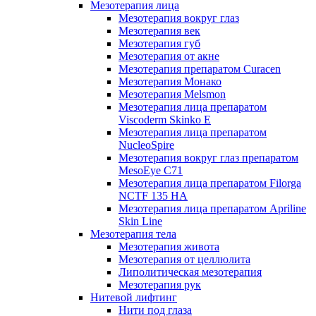
Мезотерапия лица
Мезотерапия вокруг глаз
Мезотерапия век
Мезотерапия губ
Мезотерапия от акне
Мезотерапия препаратом Curacen
Мезотерапия Монако
Мезотерапия Melsmon
Мезотерапия лица препаратом
Viscoderm Skinko E
Мезотерапия лица препаратом
NucleoSpire
Мезотерапия вокруг глаз препаратом
MesoEye С71
Мезотерапия лица препаратом Filorga
NCTF 135 HA
Мезотерапия лица препаратом Apriline
Skin Line
Мезотерапия тела
Мезотерапия живота
Мезотерапия от целлюлита
Липолитическая мезотерапия
Мезотерапия рук
Нитевой лифтинг
Нити под глаза