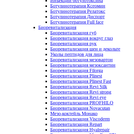
Инъекции ботулотоксина
Ботулинотерапия Ксеомин
Ботулинотерапия Релатокс
Ботулинотерапия Диспорт
Ботулинотерапия Full face
Биоревитализация
Биоревитализация губ
Биоревитализация вокруг глаз
Биоревитализация рук
Биоревитализация шеи и декольте
Уколы пептидов для лица
Биоревитализация мезовартон
Биоревитализация мезоксантин
Биоревитализация Filorga
Биоревитализация Plinest
Биоревитализация Plinest Fast
Биоревитализация Revi Silk
Биоревитализация Revi strong
Биоревитализация Revi eye
Биоревитализация PROFHILO
Биоревитализация Novacutan
Мезо-коктейль Монако
Биоревитализация Viscoderm
Биоревитализация Repart
Биоревитализация Hyalrepair