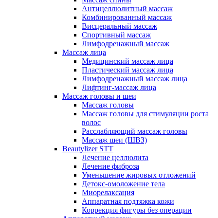
Антицеллюлитный массаж
Комбинированный массаж
Висцеральный массаж
Спортивный массаж
Лимфодренажный массаж
Массаж лица
Медицинский массаж лица
Пластический массаж лица
Лимфодренажный массаж лица
Лифтинг-массаж лица
Массаж головы и шеи
Массаж головы
Массаж головы для стимуляции роста
волос
Расслабляющий массаж головы
Массаж шеи (ШВЗ)
Beautylizer STT
Лечение целлюлита
Лечение фиброза
Уменьшение жировых отложений
Детокс-омоложение тела
Миорелаксация
Аппаратная подтяжка кожи
Коррекция фигуры без операции