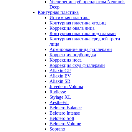
Увеличение губ препаратом Neuramis
Deep
Контурная пластика
Интимная пластика
Контурная пластика ягодиц
Коррекция овала лица
Контурная пластика под глазами
Контурная пластика средней трети
лица
Армирование лица филлерами
Коррекция подбородка
Коррекция носа
Коррекция скул филлерами
Aliaxin GP
Aliaxin EV
Aliaxin SR
Juvederm Voluma
Radiesse
Stylage XL
AestheFill
Belotero Balance
Belotero Intense
Belotero Soft
Belotero Volume
Soprano