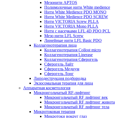
Мезонити APTOS
Полимолочные нити White medience
Нити White Medience PDO MONO
Нити White Medience PDO SCREW
Нити VICTORIA Screw PLLA
Нити VICTORIA Mono PLLA
Нити с насечками LFL 4D PDO PCL
Мезо нити LFL Screw
Линейные нити LFL Basic PDO
Коллагенотерапия лица
Коллагенотерапия Collost micro
Коллагенотерапия Linerase
Коллагенотерапия Сферогель
Сферогель Лайт
Сферогель Медиум
Сферогель Лонг
Липодеструкция подбородка
Экзосомальная терапия для лица
Аппаратная косметология
Микроигольчатый RF-лифтинг
Микроигольчатый RF лифтинг век
Микроигольчатый RF лифтинг живота
Микроигольчатый RF лифтинг тела
Микротоковая терапия
Микротоки вокруг глаз