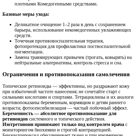
плотными Комедогенными средствами.
Базовые меры ухода:
Деликатное очищение 1–2 раза в день с сохранением
барьера, использование некомедогенных увлажняющих
средств.
Точечная противовоспалительная терапия,
фотопротекция для профилактики поствоспалительной
пигментации.
Замена травмирующих привычек (трогать, ковырять) на
нейтральные альтернативы, контроль стресса и сна.
Ограничения и противопоказания самолечения
Топические ретиноиды — эффективны, но раздражают кожу
при избыточной частоте нанесения; не сочетайте старт с
сильными кислотами и спиртами. Тетрациклины и их аналоги
противопоказаны беременным, кормящим и детям раннего
возраста; фотосенсибилизация — частый побочный эффект.
Беременность — абсолютное противопоказание для
ретиноидов
системного и топического действия.
Изотретиноин принимают только под контролем врача
с
мониторингом биохимии и строгой контрацепцией.
Бензоилпероксид обесцвечивает ткани и при чрезмерном