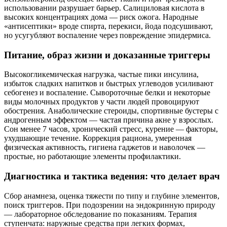
использовании разрушает барьер. Салициловая кислота в
высоких концентрациях дома — риск ожога. Народные
«антисептики» вроде спирта, перекиси, йода подсушивают,
но усугубляют воспаление через повреждение эпидермиса.
Питание, образ жизни и доказанные триггеры
Высокогликемическая нагрузка, частые пики инсулина,
избыток сладких напитков и быстрых углеводов усиливают
себогенез и воспаление. Сывороточные белки и некоторые
виды молочных продуктов у части людей провоцируют
обострения. Анаболические стероиды, спортивные бустеры с
андрогенным эффектом — частая причина акне у взрослых.
Сон менее 7 часов, хронический стресс, курение — факторы,
ухудшающие течение. Коррекция рациона, умеренная
физическая активность, гигиена гаджетов и наволочек —
простые, но работающие элементы профилактики.
Диагностика и тактика ведения: что делает врач
Сбор анамнеза, оценка тяжести по типу и глубине элементов,
поиск триггеров. При подозрении на эндокринную природу
— лабораторное обследование по показаниям. Терапия
ступенчата: наружные средства при легких формах,