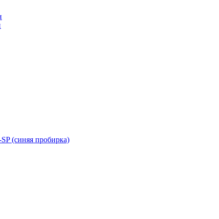
н
н
SP (синяя пробирка)