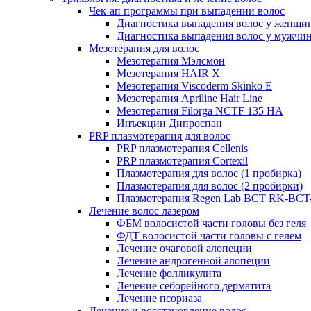
Чек-ап программы при выпадении волос
Диагностика выпадения волос у женщи
Диагностика выпадения волос у мужчи
Мезотерапия для волос
Мезотерапия Мэлсмон
Мезотерапия HAIR X
Мезотерапия Viscoderm Skinko E
Мезотерапия Apriline Hair Line
Мезотерапия Filorga NCTF 135 HA
Инъекции Дипроспан
PRP плазмотерапия для волос
PRP плазмотерапия Cellenis
PRP плазмотерапия Cortexil
Плазмотерапия для волос (1 пробирка)
Плазмотерапия для волос (2 пробирки)
Плазмотерапия Regen Lab BCT RK-BCT-
Лечение волос лазером
ФБМ волосистой части головы без геля
ФДТ волосистой части головы с гелем
Лечение очаговой алопеции
Лечение андрогенной алопеции
Лечение фолликулита
Лечение себорейного дерматита
Лечение псориаза
Лечение и восстановление волос