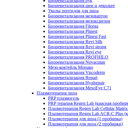
Биоревитализация рук
Биоревитализация шеи и декольте
Уколы пептидов для лица
Биоревитализация мезовартон
Биоревитализация мезоксантин
Биоревитализация Filorga
Биоревитализация Plinest
Биоревитализация Plinest Fast
Биоревитализация Revi Silk
Биоревитализация Revi strong
Биоревитализация Revi eye
Биоревитализация PROFHILO
Биоревитализация Novacutan
Мезо-коктейль Монако
Биоревитализация Viscoderm
Биоревитализация Repart
Биоревитализация Hyalrepair
Биоревитализация MesoEye C71
Плазмотерапия лица
PRP плазмогель
PRP терапия Regen Lab (красная пробир
Плазмотерапия Regen Lab Cellular Matrix
Плазмотерапия Regen Lab ACR-C Plus (к
Плазмотерапия для лица (1 пробирка)
Плазмотерапия для лица (2 пробирки)