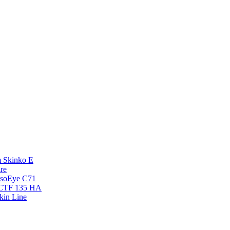
 Skinko E
re
esoEye С71
NCTF 135 HA
kin Line