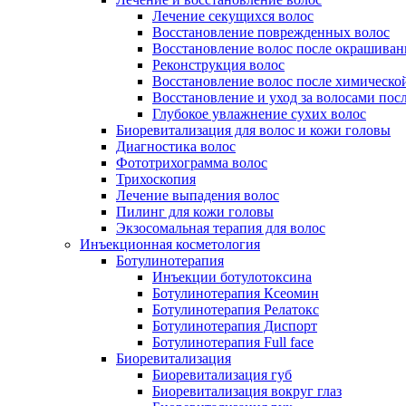
Лечение секущихся волос
Восстановление поврежденных волос
Восстановление волос после окрашиван
Реконструкция волос
Восстановление волос после химическо
Восстановление и уход за волосами пос
Глубокое увлажнение сухих волос
Биоревитализация для волос и кожи головы
Диагностика волос
Фототрихограмма волос
Трихоскопия
Лечение выпадения волос
Пилинг для кожи головы
Экзосомальная терапия для волос
Инъекционная косметология
Ботулинотерапия
Инъекции ботулотоксина
Ботулинотерапия Ксеомин
Ботулинотерапия Релатокс
Ботулинотерапия Диспорт
Ботулинотерапия Full face
Биоревитализация
Биоревитализация губ
Биоревитализация вокруг глаз