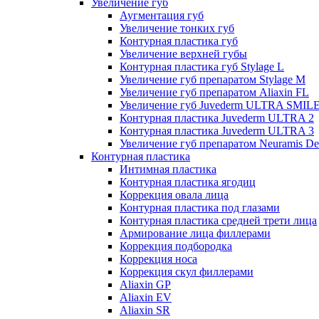
Увеличение губ
Аугментация губ
Увеличение тонких губ
Контурная пластика губ
Увеличение верхней губы
Контурная пластика губ Stylage L
Увеличение губ препаратом Stylage M
Увеличение губ препаратом Aliaxin FL
Увеличение губ Juvederm ULTRA SMIL
Контурная пластика Juvederm ULTRA 2
Контурная пластика Juvederm ULTRA 3
Увеличение губ препаратом Neuramis De
Контурная пластика
Интимная пластика
Контурная пластика ягодиц
Коррекция овала лица
Контурная пластика под глазами
Контурная пластика средней трети лица
Армирование лица филлерами
Коррекция подбородка
Коррекция носа
Коррекция скул филлерами
Aliaxin GP
Aliaxin EV
Aliaxin SR