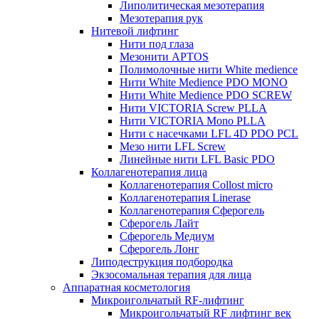
Липолитическая мезотерапия
Мезотерапия рук
Нитевой лифтинг
Нити под глаза
Мезонити APTOS
Полимолочные нити White medience
Нити White Medience PDO MONO
Нити White Medience PDO SCREW
Нити VICTORIA Screw PLLA
Нити VICTORIA Mono PLLA
Нити с насечками LFL 4D PDO PCL
Мезо нити LFL Screw
Линейные нити LFL Basic PDO
Коллагенотерапия лица
Коллагенотерапия Collost micro
Коллагенотерапия Linerase
Коллагенотерапия Сферогель
Сферогель Лайт
Сферогель Медиум
Сферогель Лонг
Липодеструкция подбородка
Экзосомальная терапия для лица
Аппаратная косметология
Микроигольчатый RF-лифтинг
Микроигольчатый RF лифтинг век