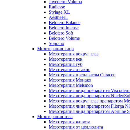
Juvederm Voluma
Radiesse
Stylage XL
AestheFill
Belotero Balance
Belotero Intense
Belotero Soft
Belotero Volume
Soprano
Мезотерапия лица
Мезотерапия вокруг глаз
Мезотерапия век
Мезотерапия губ
Мезотерапия от акне
Мезотерапия препаратом Curacen
Мезотерапия Монако
Мезотерапия Melsmon
Мезотерапия лица препаратом Viscoderm
Мезотерапия лица препаратом NucleoSpi
Мезотерапия вокруг глаз препаратом M
Мезотерапия лица препаратом Filorga 
Мезотерапия лица препаратом Apriline S
Мезотерапия тела
Мезотерапия живота
Мезотерапия от целлюлита