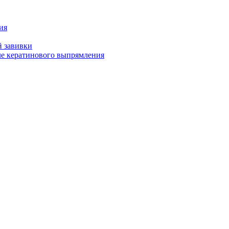
ия
й завивки
ле кератинового выпрямления