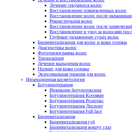
Лечение секущихся волос
Восстановление поврежденных волос
Восстановление волос после окрашиван
Реконструкция волос
Восстановление волос после химическо
Восстановление и уход за волосами пос
Глубокое увлажнение сухих волос
Биоревитализация для волос и кожи головы
Диагностика волос
Фототрихограмма волос
Трихоскопия
Лечение выпадения волос
Пилинг для кожи головы
Экзосомальная терапия для волос
Инъекционная косметология
Ботулинотерапия
Инъекции ботулотоксина
Ботулинотерапия Ксеомин
Ботулинотерапия Релатокс
Ботулинотерапия Диспорт
Ботулинотерапия Full face
Биоревитализация
Биоревитализация губ
Биоревитализация вокруг глаз