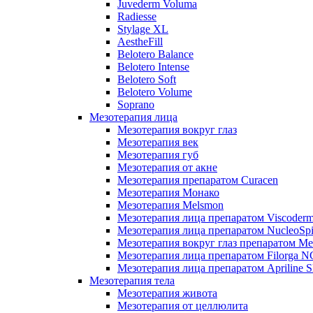
Juvederm Voluma
Radiesse
Stylage XL
AestheFill
Belotero Balance
Belotero Intense
Belotero Soft
Belotero Volume
Soprano
Мезотерапия лица
Мезотерапия вокруг глаз
Мезотерапия век
Мезотерапия губ
Мезотерапия от акне
Мезотерапия препаратом Curacen
Мезотерапия Монако
Мезотерапия Melsmon
Мезотерапия лица препаратом Viscoderm
Мезотерапия лица препаратом NucleoSpi
Мезотерапия вокруг глаз препаратом M
Мезотерапия лица препаратом Filorga 
Мезотерапия лица препаратом Apriline S
Мезотерапия тела
Мезотерапия живота
Мезотерапия от целлюлита