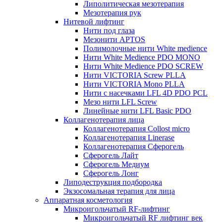
Липолитическая мезотерапия
Мезотерапия рук
Нитевой лифтинг
Нити под глаза
Мезонити APTOS
Полимолочные нити White medience
Нити White Medience PDO MONO
Нити White Medience PDO SCREW
Нити VICTORIA Screw PLLA
Нити VICTORIA Mono PLLA
Нити с насечками LFL 4D PDO PCL
Мезо нити LFL Screw
Линейные нити LFL Basic PDO
Коллагенотерапия лица
Коллагенотерапия Collost micro
Коллагенотерапия Linerase
Коллагенотерапия Сферогель
Сферогель Лайт
Сферогель Медиум
Сферогель Лонг
Липодеструкция подбородка
Экзосомальная терапия для лица
Аппаратная косметология
Микроигольчатый RF-лифтинг
Микроигольчатый RF лифтинг век