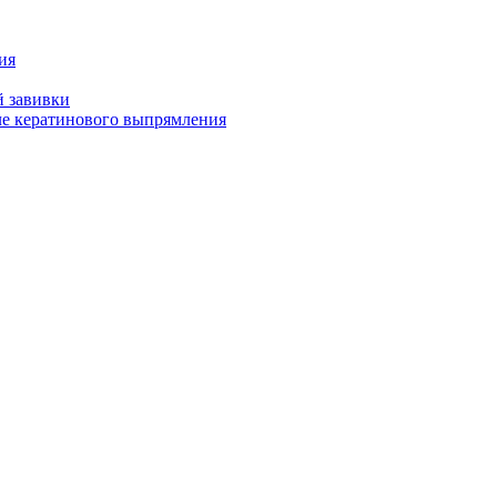
ия
й завивки
ле кератинового выпрямления