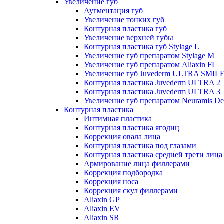
Увеличение губ
Аугментация губ
Увеличение тонких губ
Контурная пластика губ
Увеличение верхней губы
Контурная пластика губ Stylage L
Увеличение губ препаратом Stylage M
Увеличение губ препаратом Aliaxin FL
Увеличение губ Juvederm ULTRA SMIL
Контурная пластика Juvederm ULTRA 2
Контурная пластика Juvederm ULTRA 3
Увеличение губ препаратом Neuramis De
Контурная пластика
Интимная пластика
Контурная пластика ягодиц
Коррекция овала лица
Контурная пластика под глазами
Контурная пластика средней трети лица
Армирование лица филлерами
Коррекция подбородка
Коррекция носа
Коррекция скул филлерами
Aliaxin GP
Aliaxin EV
Aliaxin SR