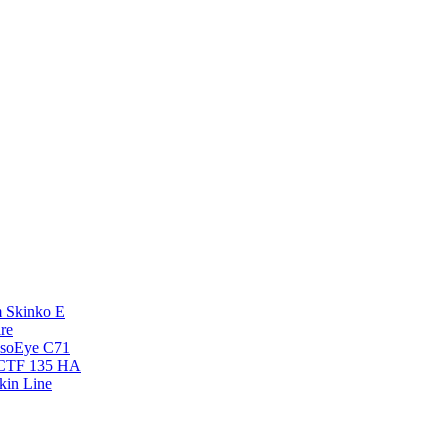
 Skinko E
re
esoEye С71
NCTF 135 HA
kin Line