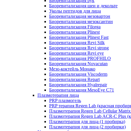
Биоревитализация рук
Биоревитализация шеи и декольте
Уколы пептидов для лица
Биоревитализация мезовартон
Биоревитализация мезоксантин
Биоревитализация Filorga
Биоревитализация Plinest
Биоревитализация Plinest Fast
Биоревитализация Revi Silk
Биоревитализация Revi strong
Биоревитализация Revi eye
Биоревитализация PROFHILO
Биоревитализация Novacutan
Мезо-коктейль Монако
Биоревитализация Viscoderm
Биоревитализация Repart
Биоревитализация Hyalrepair
Биоревитализация MesoEye C71
Плазмотерапия лица
PRP плазмогель
PRP терапия Regen Lab (красная пробир
Плазмотерапия Regen Lab Cellular Matrix
Плазмотерапия Regen Lab ACR-C Plus (к
Плазмотерапия для лица (1 пробирка)
Плазмотерапия для лица (2 пробирки)