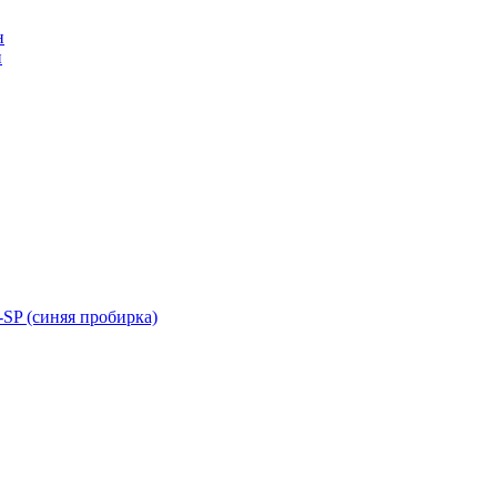
н
н
SP (синяя пробирка)