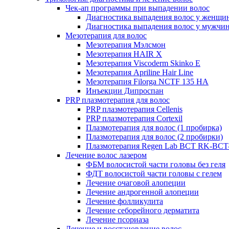
Чек-ап программы при выпадении волос
Диагностика выпадения волос у женщи
Диагностика выпадения волос у мужчи
Мезотерапия для волос
Мезотерапия Мэлсмон
Мезотерапия HAIR X
Мезотерапия Viscoderm Skinko E
Мезотерапия Apriline Hair Line
Мезотерапия Filorga NCTF 135 HA
Инъекции Дипроспан
PRP плазмотерапия для волос
PRP плазмотерапия Cellenis
PRP плазмотерапия Cortexil
Плазмотерапия для волос (1 пробирка)
Плазмотерапия для волос (2 пробирки)
Плазмотерапия Regen Lab BCT RK-BCT-
Лечение волос лазером
ФБМ волосистой части головы без геля
ФДТ волосистой части головы с гелем
Лечение очаговой алопеции
Лечение андрогенной алопеции
Лечение фолликулита
Лечение себорейного дерматита
Лечение псориаза
Лечение и восстановление волос