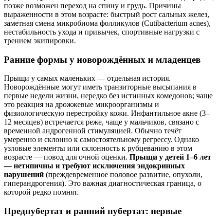
позже возможен переход на спину и грудь. Причины
выраженности в этом возрасте: быстрый рост сальных желез,
заметная смена микробиома фолликулов (Cutibacterium acnes),
нестабильность ухода и привычек, спортивные нагрузки с
трением экипировки.
Ранние формы у новорождённых и младенцев
Прыщи у самых маленьких — отдельная история.
Новорождённые могут иметь транзиторные высыпания в
первые недели жизни, нередко без истинных комедонов; чаще
это реакция на дрожжевые микроорганизмы и
физиологическую перестройку кожи. Инфантильное акне (3–
12 месяцев) встречается реже, чаще у мальчиков, связано с
временной андрогенной стимуляцией. Обычно течёт
умеренно и склонно к самостоятельному регрессу. Однако
узловые элементы или склонность к рубцеванию в этом
возрасте — повод для очной оценки.
Прыщи у детей 1–6 лет
— нетипичны и требуют исключения эндокринных
нарушений
(преждевременное половое развитие, опухоли,
гиперандрогения). Это важная диагностическая граница, о
которой редко помнят.
Предпубертат и ранний пубертат: первые