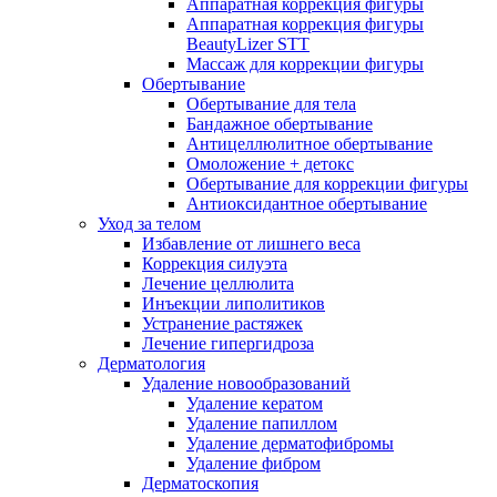
Аппаратная коррекция фигуры
Аппаратная коррекция фигуры
BeautyLizer STT
Массаж для коррекции фигуры
Обертывание
Обертывание для тела
Бандажное обертывание
Антицеллюлитное обертывание
Омоложение + детокс
Обертывание для коррекции фигуры
Антиоксидантное обертывание
Уход за телом
Избавление от лишнего веса
Коррекция силуэта
Лечение целлюлита
Инъекции липолитиков
Устранение растяжек
Лечение гипергидроза
Дерматология
Удаление новообразований
Удаление кератом
Удаление папиллом
Удаление дерматофибромы
Удаление фибром
Дерматоскопия