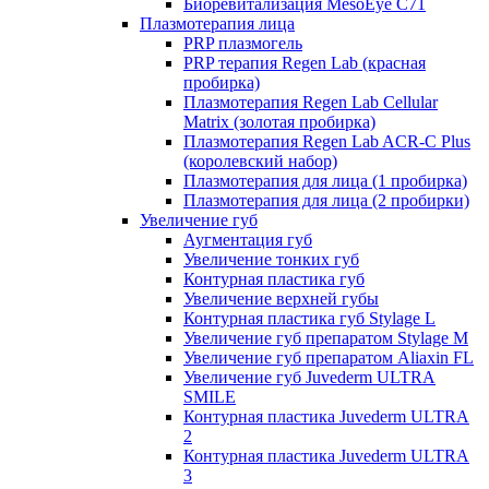
Биоревитализация MesoEye C71
Плазмотерапия лица
PRP плазмогель
PRP терапия Regen Lab (красная
пробирка)
Плазмотерапия Regen Lab Cellular
Matrix (золотая пробирка)
Плазмотерапия Regen Lab ACR-C Plus
(королевский набор)
Плазмотерапия для лица (1 пробирка)
Плазмотерапия для лица (2 пробирки)
Увеличение губ
Аугментация губ
Увеличение тонких губ
Контурная пластика губ
Увеличение верхней губы
Контурная пластика губ Stylage L
Увеличение губ препаратом Stylage M
Увеличение губ препаратом Aliaxin FL
Увеличение губ Juvederm ULTRA
SMILE
Контурная пластика Juvederm ULTRA
2
Контурная пластика Juvederm ULTRA
3