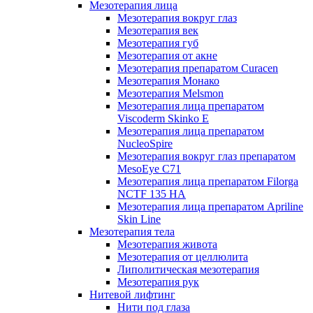
Мезотерапия лица
Мезотерапия вокруг глаз
Мезотерапия век
Мезотерапия губ
Мезотерапия от акне
Мезотерапия препаратом Curacen
Мезотерапия Монако
Мезотерапия Melsmon
Мезотерапия лица препаратом
Viscoderm Skinko E
Мезотерапия лица препаратом
NucleoSpire
Мезотерапия вокруг глаз препаратом
MesoEye С71
Мезотерапия лица препаратом Filorga
NCTF 135 HA
Мезотерапия лица препаратом Apriline
Skin Line
Мезотерапия тела
Мезотерапия живота
Мезотерапия от целлюлита
Липолитическая мезотерапия
Мезотерапия рук
Нитевой лифтинг
Нити под глаза