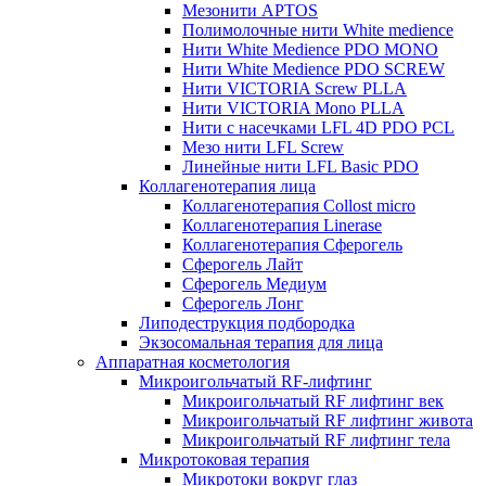
Мезонити APTOS
Полимолочные нити White medience
Нити White Medience PDO MONO
Нити White Medience PDO SCREW
Нити VICTORIA Screw PLLA
Нити VICTORIA Mono PLLA
Нити с насечками LFL 4D PDO PCL
Мезо нити LFL Screw
Линейные нити LFL Basic PDO
Коллагенотерапия лица
Коллагенотерапия Collost micro
Коллагенотерапия Linerase
Коллагенотерапия Сферогель
Сферогель Лайт
Сферогель Медиум
Сферогель Лонг
Липодеструкция подбородка
Экзосомальная терапия для лица
Аппаратная косметология
Микроигольчатый RF-лифтинг
Микроигольчатый RF лифтинг век
Микроигольчатый RF лифтинг живота
Микроигольчатый RF лифтинг тела
Микротоковая терапия
Микротоки вокруг глаз