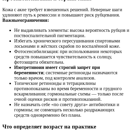
Кожа с акне требует взвешенных решений. Неверные шаги
удлиняют путь к ремиссии и повышают риск рубцевания.
Важныеограничения:
Не выдавливать элементы: высока вероятность рубцов и
поствоспалительной пигментации.
Избегать хронического пересушивания спиртовыми
лосьонами и жёстких скрабов по воспалённой коже.
Фотосенсибилизация: при использовании некоторых
средств повышается чувствительность к солнцу,
фотозащита обязательна.
Изотретиноин имеет строгий запрет при
беременности
; системные ретиноиды назначаются
только врачом, под контролем анализов.
Топические ретиноиды и тетрациклины
противопоказаны во время беременности и грудного
вскармливания; гормональные схемы — только после
очной оценки рисков и противопоказаний.
Не назначать себе «по совету друга» антибиотики и
гормоны; не совмещать несколько раздражающих
средств одновременно без плана.
Что определяет возраст на практике