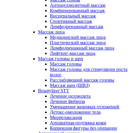
Антицеллюлитный массаж
Комбинированный массаж
Висцеральный массаж
Спортивный массаж
Лимфодренажный массаж
Массаж лица
Медицинский массаж лица
Пластический массаж лица
Лимфодренажный массаж лица
Лифтинг-массаж лица
Массаж головы и шеи
Массаж головы
Массаж головы для стимуляции роста
волос
Расслабляющий массаж головы
Массаж шеи (ШВЗ)
Beautylizer STT
Лечение целлюлита
Лечение фиброза
Уменьшение жировых отложений
Детокс-омоложение тела
Миорелаксация
Аппаратная подтяжка кожи
Коррекция фигуры без операции