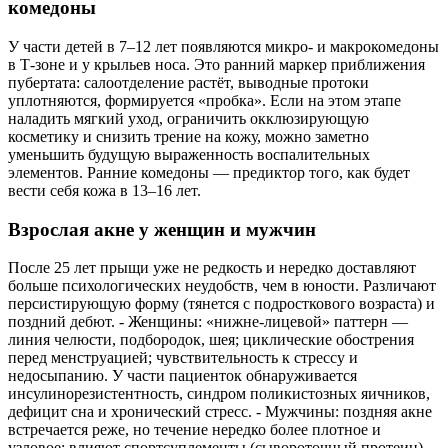
комедоны
У части детей в 7–12 лет появляются микро- и макрокомедоны
в Т‑зоне и у крыльев носа. Это ранний маркер приближения
пубертата: салоотделение растёт, выводные протоки
уплотняются, формируется «пробка». Если на этом этапе
наладить мягкий уход, ограничить окклюзирующую
косметику и снизить трение на кожу, можно заметно
уменьшить будущую выраженность воспалительных
элементов. Ранние комедоны — предиктор того, как будет
вести себя кожа в 13–16 лет.
Взрослая акне у женщин и мужчин
После 25 лет прыщи уже не редкость и нередко доставляют
больше психологических неудобств, чем в юности. Различают
персистирующую форму (тянется с подросткового возраста) и
поздний дебют. - Женщины: «нижне-лицевой» паттерн —
линия челюсти, подбородок, шея; циклические обострения
перед менструацией; чувствительность к стрессу и
недосыпанию. У части пациенток обнаруживается
инсулинорезистентность, синдром поликистозных яичников,
дефицит сна и хронический стресс. - Мужчины: поздняя акне
встречается реже, но течение нередко более плотное и
узловое; влияют спортсуплементы (сывороточный протеин),