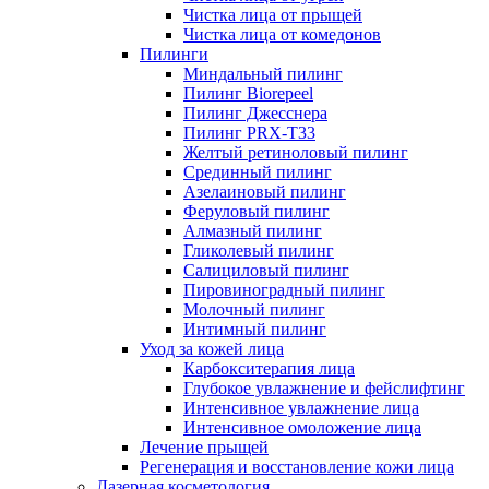
Чистка лица от прыщей
Чистка лица от комедонов
Пилинги
Миндальный пилинг
Пилинг Biorepeel
Пилинг Джесснера
Пилинг PRX-T33
Желтый ретиноловый пилинг
Срединный пилинг
Азелаиновый пилинг
Феруловый пилинг
Алмазный пилинг
Гликолевый пилинг
Салициловый пилинг
Пировиноградный пилинг
Молочный пилинг
Интимный пилинг
Уход за кожей лица
Карбокситерапия лица
Глубокое увлажнение и фейслифтинг
Интенсивное увлажнение лица
Интенсивное омоложение лица
Лечение прыщей
Регенерация и восстановление кожи лица
Лазерная косметология