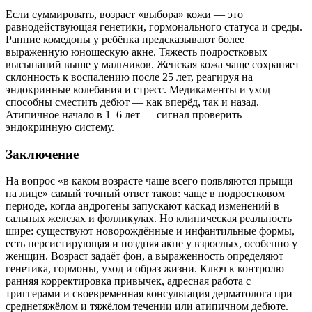
Если суммировать, возраст «выбора» кожи — это
равнодействующая генетики, гормонального статуса и среды.
Ранние комедоны у ребёнка предсказывают более
выраженную юношескую акне. Тяжесть подростковых
высыпаний выше у мальчиков. Женская кожа чаще сохраняет
склонность к воспалению после 25 лет, реагируя на
эндокринные колебания и стресс. Медикаменты и уход
способны сместить дебют — как вперёд, так и назад.
Атипичное начало в 1–6 лет — сигнал проверить
эндокринную систему.
Заключение
На вопрос «в каком возрасте чаще всего появляются прыщи
на лице» самый точный ответ таков: чаще в подростковом
периоде, когда андрогены запускают каскад изменений в
сальных железах и фолликулах. Но клиническая реальность
шире: существуют новорождённые и инфантильные формы,
есть персистирующая и поздняя акне у взрослых, особенно у
женщин. Возраст задаёт фон, а выраженность определяют
генетика, гормоны, уход и образ жизни. Ключ к контролю —
ранняя корректировка привычек, адресная работа с
триггерами и своевременная консультация дерматолога при
среднетяжёлом и тяжёлом течении или атипичном дебюте.