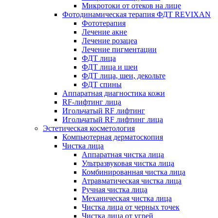
Микротоки от отеков на лице
Фотодинамическая терапия ФДТ REVIXAN
Фототерапия
Лечение акне
Лечение розацеа
Лечение пигментации
ФДТ лица
ФДТ лица и шеи
ФДТ лица, шеи, декольте
ФДТ спины
Аппаратная диагностика кожи
RF-лифтинг лица
Игольчатый RF лифтинг
Игольчатый RF лифтинг лица
Эстетическая косметология
Компьютерная дерматоскопия
Чистка лица
Аппаратная чистка лица
Ультразвуковая чистка лица
Комбинированная чистка лица
Атравматическая чистка лица
Ручная чистка лица
Механическая чистка лица
Чистка лица от черных точек
Чистка лица от угрей