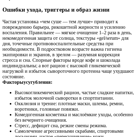
Ошибки ухода, триггеры и образ жизни
Частая установка «чем суше — тем лучше» приводит к
повреждению барьера, рикошетной жирности и усилению
воспаления. Правильнее — мягкое очищение 1–2 раза в день,
некомедогенная защита от солнца, текстуры «gel/serum» для
дня, точечные противовоспалительные средства при
необходимости. В подростковом возрасте важна гигиена
экипировки и экранов, в зрелом — разумная коррекция
стресса и сна. Спорные факторы вроде кофе и шоколада
индивидуальны; а вот рацион с высокой гликемической
нагрузкой и избыток сывороточного протеина чаще ухудшают
состояние.
Факторыусугубления:
Высокогликемический рацион, частые сладкие напитки,
избыток молочной сыворотки в спортпитании.
Окклюзия и трение: плотные маски, шлемы, ремни,
воротники, головные повязки.
Комедогенная косметика и маслоёмкие уходы, особенно
без вечернего очищения.
Стресс, дефицит сна, резкие смены режима.
Самолечение агрессивными скрабами, спиртовыми
лосьонами, частое «пересушивание» кожи.