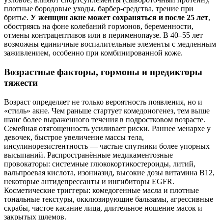
плотные бородовые уходы, барбер‑средства, трение при
бритье.
У женщин акне может сохраняться и после 25 лет
,
обостряясь на фоне колебаний гормонов, беременности,
отмены контрацептивов или в перименопаузе. В 40–55 лет
возможны единичные воспалительные элементы с медленным
заживлением, особенно при комбинированной коже.
Возрастные факторы, гормоны и предикторы
тяжести
Возраст определяет не только вероятность появления, но и
«стиль» акне. Чем раньше стартует комедоногенез, тем выше
шанс более выраженного течения в подростковом возрасте.
Семейная отягощенность усиливает риски. Раннее менархе у
девочек, быстрое увеличение массы тела,
инсулинорезистентность — частые спутники более упорных
высыпаний. Распространённые медикаментозные
провокаторы: системные глюкокортикостероиды, литий,
вальпроевая кислота, изониазид, высокие дозы витамина B12,
некоторые антидепрессанты и ингибиторы EGFR.
Косметические триггеры: комедогенные масла и плотные
тональные текстуры, окклюзирующие бальзамы, агрессивные
скрабы, частое касание лица, длительное ношение масок и
закрытых шлемов.