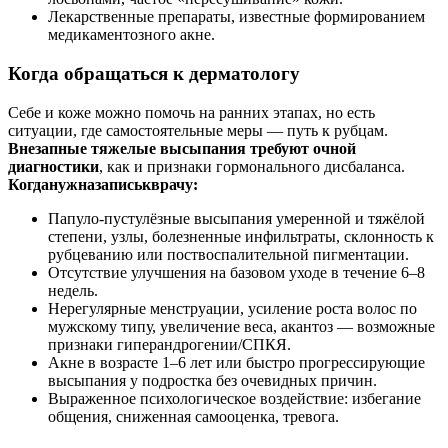
Лекарственные препараты, известные формированием
медикаментозного акне.
Когда обращаться к дерматологу
Себе и коже можно помочь на ранних этапах, но есть
ситуации, где самостоятельные меры — путь к рубцам.
Внезапные тяжелые высыпания требуют очной
диагностики
, как и признаки гормонального дисбаланса.
Когданужназаписькврачу:
Папуло‑пустулёзные высыпания умеренной и тяжёлой
степени, узлы, болезненные инфильтраты, склонность к
рубцеванию или поствоспалительной пигментации.
Отсутствие улучшения на базовом уходе в течение 6–8
недель.
Нерегулярные менструации, усиление роста волос по
мужскому типу, увеличение веса, акантоз — возможные
признаки гиперандрогении/СПКЯ.
Акне в возрасте 1–6 лет или быстро прогрессирующие
высыпания у подростка без очевидных причин.
Выраженное психологическое воздействие: избегание
общения, сниженная самооценка, тревога.