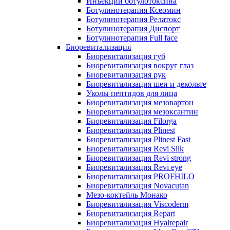
Инъекции ботулотоксина
Ботулинотерапия Ксеомин
Ботулинотерапия Релатокс
Ботулинотерапия Диспорт
Ботулинотерапия Full face
Биоревитализация
Биоревитализация губ
Биоревитализация вокруг глаз
Биоревитализация рук
Биоревитализация шеи и декольте
Уколы пептидов для лица
Биоревитализация мезовартон
Биоревитализация мезоксантин
Биоревитализация Filorga
Биоревитализация Plinest
Биоревитализация Plinest Fast
Биоревитализация Revi Silk
Биоревитализация Revi strong
Биоревитализация Revi eye
Биоревитализация PROFHILO
Биоревитализация Novacutan
Мезо-коктейль Монако
Биоревитализация Viscoderm
Биоревитализация Repart
Биоревитализация Hyalrepair