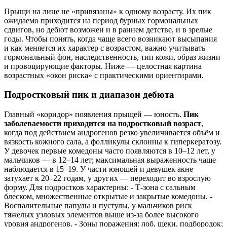
Прыщи на лице не «привязаны» к одному возрасту. Их пик
ожидаемо приходится на период бурных гормональных
сдвигов, но дебют возможен и в раннем детстве, и в зрелые
годы. Чтобы понять, когда чаще всего возникают высыпания
и как меняется их характер с возрастом, важно учитывать
гормональный фон, наследственность, тип кожи, образ жизни
и провоцирующие факторы. Ниже — целостная картина
возрастных «окон риска» с практическими ориентирами.
Подростковый пик и диапазон дебюта
Главный «коридор» появления прыщей — юность.
Пик
заболеваемости приходится на подростковый возраст
,
когда под действием андрогенов резко увеличивается объём и
вязкость кожного сала, а фолликулы склонны к гиперкератозу.
У девочек первые комедоны часто появляются в 10–12 лет, у
мальчиков — в 12–14 лет; максимальная выраженность чаще
наблюдается в 15–19. У части юношей и девушек акне
затухает к 20–22 годам, у других — переходит во взрослую
форму. Для подростков характерны: - Т-зона с сальным
блеском, множественные открытые и закрытые комедоны. -
Воспалительные папулы и пустулы, у мальчиков риск
тяжелых узловых элементов выше из‑за более высокого
уровня андрогенов. - Зоны поражения: лоб, щеки, подбородок;