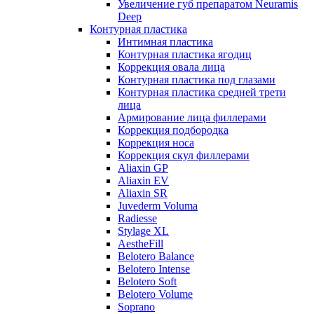
Увеличение губ препаратом Neuramis
Deep
Контурная пластика
Интимная пластика
Контурная пластика ягодиц
Коррекция овала лица
Контурная пластика под глазами
Контурная пластика средней трети
лица
Армирование лица филлерами
Коррекция подбородка
Коррекция носа
Коррекция скул филлерами
Aliaxin GP
Aliaxin EV
Aliaxin SR
Juvederm Voluma
Radiesse
Stylage XL
AestheFill
Belotero Balance
Belotero Intense
Belotero Soft
Belotero Volume
Soprano