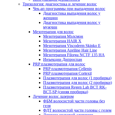
Трихология: диагностика и лечение волос
Чек-ап программы при выпадении волос
Диагностика выпадения волос у
женщин
Диагностика выпадения волос у
мужчин
Мезотерапия для волос
Мезотерапия Мэлсмон
Мезотерапия HAIR X
Мезотерапия Viscoderm Skinko E
Мезотерапия Apriline Hair Line
Мезотерапия Filorga NCTF 135 HA
Инъекции Дипроспан
PRP плазмотерапия для волос
PRP плазмотерапия Cellenis
PRP плазмотерапия Cortexil
Плазмотерапия для волос (1 пробирка)
Плазмотерапия для волос (2 пробирки)
Плазмотерапия Regen Lab BCT RK-
BCT-SP (синяя пробирка)
Лечение волос лазером
ФБМ волосистой части головы без
геля
ФДТ волосистой части головы с гелем
Лечение очаговой алопеции