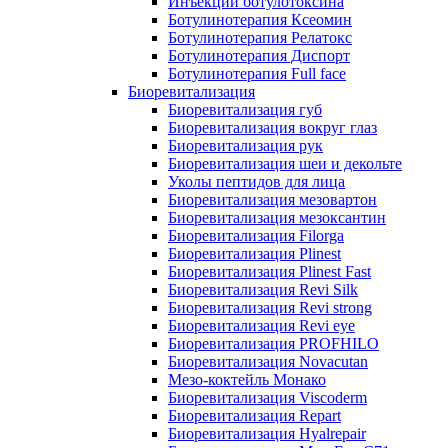
Инъекции ботулотоксина
Ботулинотерапия Ксеомин
Ботулинотерапия Релатокс
Ботулинотерапия Диспорт
Ботулинотерапия Full face
Биоревитализация
Биоревитализация губ
Биоревитализация вокруг глаз
Биоревитализация рук
Биоревитализация шеи и декольте
Уколы пептидов для лица
Биоревитализация мезовартон
Биоревитализация мезоксантин
Биоревитализация Filorga
Биоревитализация Plinest
Биоревитализация Plinest Fast
Биоревитализация Revi Silk
Биоревитализация Revi strong
Биоревитализация Revi eye
Биоревитализация PROFHILO
Биоревитализация Novacutan
Мезо-коктейль Монако
Биоревитализация Viscoderm
Биоревитализация Repart
Биоревитализация Hyalrepair