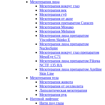
Мезотерапия лица
Мезотерапия вокруг глаз
Мезотерапия век
Мезотерапия губ
Мезотерапия от акне
Мезотерапия препаратом Curacen
Мезотерапия Монако
Мезотерапия Melsmon
Мезотерапия лица препаратом
Viscoderm Skinko E
Мезотерапия лица препаратом
NucleoSpire
Мезотерапия вокруг глаз препаратом
MesoEye С71
Мезотерапия лица препаратом Filorga
NCTF 135 HA
Мезотерапия лица препаратом Apriline
Skin Line
Мезотерапия тела
Мезотерапия живота
Мезотерапия от целлюлита
Липолитическая мезотерапия
Мезотерапия рук
Нитевой лифтинг
Нити под глаза