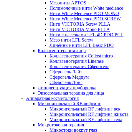
Мезонити APTOS
Полимолочные нити White medience
Нити White Medience PDO MONO
Нити White Medience PDO SCREW
Нити VICTORIA Screw PLLA
Нити VICTORIA Mono PLLA
Нити с насечками LFL 4D PDO PCL
Мезо нити LFL Screw
Линейные нити LFL Basic PDO
Коллагенотерапия лица
Коллагенотерапия Collost micro
Коллагенотерапия Linerase
Коллагенотерапия Сферогель
Сферогель Лайт
Сферогель Медиум
Сферогель Лонг
Липодеструкция подбородка
Экзосомальная терапия для лица
Аппаратная косметология
Микроигольчатый RF-лифтинг
Микроигольчатый RF лифтинг век
Микроигольчатый RF лифтинг живота
Микроигольчатый RF лифтинг тела
Микротоковая терапия
Микротоки вокруг глаз