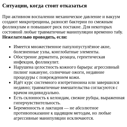
Ситуации, когда стоит отказаться
При активном воспалении механическое давление и вакуум
создают микротрещины, разносят бактерии по смежным
фолликулам и повышают риск постакне. Для некоторых
состояний любые травматичные манипуляции временно табу.
Нежелательно проводить, если:
Имеется множественное папулопустулёзное акне,
болезненные узлы, конглобатные элементы.
Обострение дерматита, розацеа, герпетическая
инфекция, фолликулит.
Нарушена целостность кожного барьера: агрессивный
пилинг накануне, солнечные ожоги, недавние
процедуры с повреждением кожи.
Идёт курс системного изотретиноина или завершился
недавно; травматичные вмешательства согласуются с
врачом индивидуально.
Есть склонность к келоидам, свежие рубцы, выраженная
гиперчувствительность.
Беременность и лактация — не абсолютное
противопоказание к щадящим методам, но любые
агрессивные манипуляции исключаются.