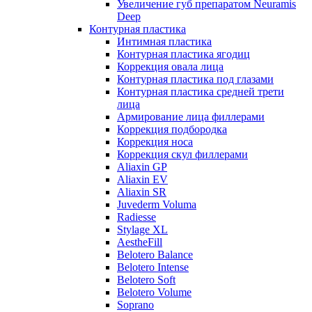
Увеличение губ препаратом Neuramis
Deep
Контурная пластика
Интимная пластика
Контурная пластика ягодиц
Коррекция овала лица
Контурная пластика под глазами
Контурная пластика средней трети
лица
Армирование лица филлерами
Коррекция подбородка
Коррекция носа
Коррекция скул филлерами
Aliaxin GP
Aliaxin EV
Aliaxin SR
Juvederm Voluma
Radiesse
Stylage XL
AestheFill
Belotero Balance
Belotero Intense
Belotero Soft
Belotero Volume
Soprano