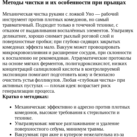
Методы чистки и их особенности при прыщах
Механическая чистка руками с ложкой Уно — рабочий
инструмент против плотных комедонов, но самый
травматичный. Подходит только в точечной технике, с
отказом от выдавливания воспалённых элементов. Ультразвук
деликатнее, хорошо снимает рыхлый роговой слой и
поверхностные пробки; при глубоко сидящих закрытых
комедонах эффекта мало. Вакуум может провоцировать
микрокровоизлияния и расширение сосудов, при склонности
к воспалению не рекомендован. Атрауматические протоколы
на основе мягких ферментов, полигидроксикислот, низких
концентраций салициловой кислоты в контролируемой
экспозиции помогают подготовить кожу и безопасно
очистить устья фолликулов. Любая «глубокая чистка» при
активных пустулах — плохая идея: возрастает риск
генерализации процесса.
Кратко о методиках:
Механическая: эффективно и адресно против плотных
комедонов, высокие требования к стерильности и
технике.
Ультразвуковая: мягкое разглаживание и удаление
поверхностного себума, минимум травмы.
Вакуумная: при акне и куперозе нежелательна из‑за