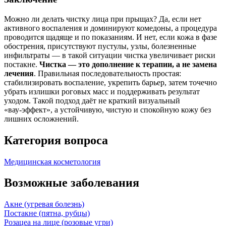
Можно ли делать чистку лица при прыщах? Да, если нет
активного воспаления и доминируют комедоны, а процедура
проводится щадяще и по показаниям. И нет, если кожа в фазе
обострения, присутствуют пустулы, узлы, болезненные
инфильтраты — в такой ситуации чистка увеличивает риски
постакне.
Чистка — это дополнение к терапии, а не замена
лечения
. Правильная последовательность простая:
стабилизировать воспаление, укрепить барьер, затем точечно
убрать излишки роговых масс и поддерживать результат
уходом. Такой подход даёт не краткий визуальный
«вау‑эффект», а устойчивую, чистую и спокойную кожу без
лишних осложнений.
Категория вопроса
Медицинская косметология
Возможные заболевания
Акне (угревая болезнь)
Постакне (пятна, рубцы)
Розацеа на лице (розовые угри)