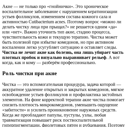
Акне — не только про «гнойнички». Это хроническое
воспалительное заболевание с нарушением кератинизации
устьев фолликулов, изменением состава кожного сала и
активностью Cutibacterium acnes. Поэтому вопрос «можно ли
делать чистку лица при прыщах?» не решается одним «да»
или «нет». Важно уточнить тип акне, стадию процесса,
чувствительность кожи и текущую терапию. Чистка может
быть полезной при избытке комедонов, но при активном
воспалении легко усугубляет ситуацию и оставляет следы.
Чистка не лечит акне как болезнь, она лишь убирает часть
плотных пробок и визуально выравнивает рельеф
. А вот
когда, как и кому — разберём профессионально.
Роль чистки при акне
Чистка — это вспомогательная процедура, задача которой —
аккуратное удаление открытых и закрытых комедонов, мягкое
освобождение устьев фолликулов и профилактика застойных
элементов. На фоне корректной терапии акне чистка помогает
снизить плотность микрокомедонов, уменьшить ощущение
«забитости» и усилить проникновение наружных средств.
Когда же преобладают папулы, пустулы, узлы, любая
травматизация повышает риск поствоспалительной
гиперпигментации, фиолетовых пятен и рубцевания. Поэтому