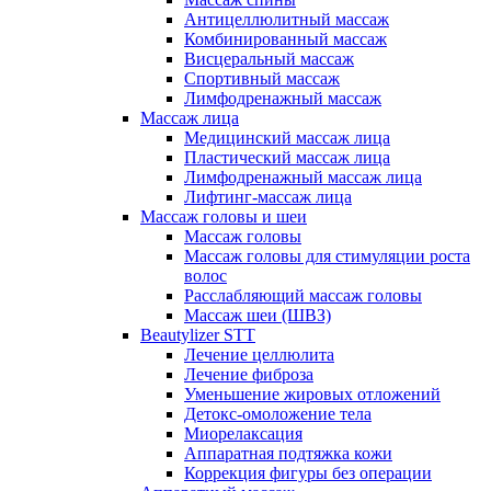
Антицеллюлитный массаж
Комбинированный массаж
Висцеральный массаж
Спортивный массаж
Лимфодренажный массаж
Массаж лица
Медицинский массаж лица
Пластический массаж лица
Лимфодренажный массаж лица
Лифтинг-массаж лица
Массаж головы и шеи
Массаж головы
Массаж головы для стимуляции роста
волос
Расслабляющий массаж головы
Массаж шеи (ШВЗ)
Beautylizer STT
Лечение целлюлита
Лечение фиброза
Уменьшение жировых отложений
Детокс-омоложение тела
Миорелаксация
Аппаратная подтяжка кожи
Коррекция фигуры без операции