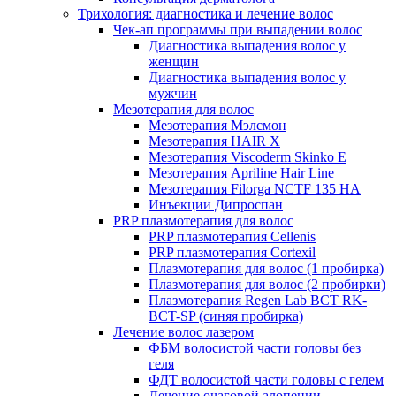
Трихология: диагностика и лечение волос
Чек-ап программы при выпадении волос
Диагностика выпадения волос у
женщин
Диагностика выпадения волос у
мужчин
Мезотерапия для волос
Мезотерапия Мэлсмон
Мезотерапия HAIR X
Мезотерапия Viscoderm Skinko E
Мезотерапия Apriline Hair Line
Мезотерапия Filorga NCTF 135 HA
Инъекции Дипроспан
PRP плазмотерапия для волос
PRP плазмотерапия Cellenis
PRP плазмотерапия Cortexil
Плазмотерапия для волос (1 пробирка)
Плазмотерапия для волос (2 пробирки)
Плазмотерапия Regen Lab BCT RK-
BCT-SP (синяя пробирка)
Лечение волос лазером
ФБМ волосистой части головы без
геля
ФДТ волосистой части головы с гелем
Лечение очаговой алопеции