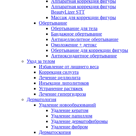
Аппаратная коррекция фигуры
Аппаратная коррекция фигуры
BeautyLizer STT
Массаж для коррекции фигуры
Обертывание
Обертывание для тела
Бандажное обертывание
Антицеллюлитное обертывание
Омоложение + детокс
Обертывание для коррекции фигуры
Антиоксидантное обертывание
Уход за телом
Избавление от лишнего веса
Коррекция силуэта
Лечение целлюлита
Инъекции липолитиков
Устранение растяжек
Лечение гипергидроза
Дерматология
Удаление новообразований
Удаление кератом
Удаление папиллом
Удаление дерматофибромы
Удаление фибром
Дерматоскопия