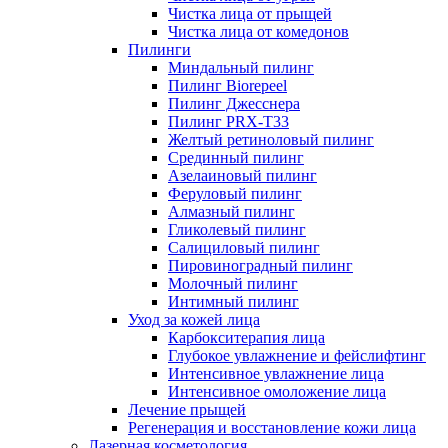
Чистка лица от прыщей
Чистка лица от комедонов
Пилинги
Миндальный пилинг
Пилинг Biorepeel
Пилинг Джесснера
Пилинг PRX-T33
Желтый ретиноловый пилинг
Срединный пилинг
Азелаиновый пилинг
Феруловый пилинг
Алмазный пилинг
Гликолевый пилинг
Салициловый пилинг
Пировиноградный пилинг
Молочный пилинг
Интимный пилинг
Уход за кожей лица
Карбокситерапия лица
Глубокое увлажнение и фейслифтинг
Интенсивное увлажнение лица
Интенсивное омоложение лица
Лечение прыщей
Регенерация и восстановление кожи лица
Лазерная косметология