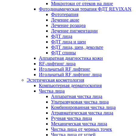
Микротоки от отеков на лице
Фотодинамическая терапия ФДТ REVIXAN
Фототерапия
Лечение акне
Лечение розацеа
Лечение пигментации
ФДТ лица
ФДТ лица и шеи
ФДТ лица, шеи, декольте
ФДТ спины
Аппаратная диагностика кожи
RF-лифтинг лица
Игольчатый RF лифтинг
Игольчатый RF лифтинг лица
Эстетическая косметология
Компьютерная дерматоскопия
Чистка лица
Аппаратная чистка лица
Ультразвуковая чистка лица
Комбинированная чистка лица
Атравматическая чистка лица
Ручная чистка лица
Механическая чистка лица
Чистка лица от черных точек
Чистка лица от угрей