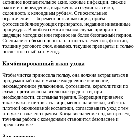
активное воспалительное акне, кожные инфекции, свежие
ожоги и повреждения, выраженная сосудистая сетка,
склонность к келоидным рубцам. Относительные
ограничения — беременность и лактация, приём
фотосенсибилизирующих препаратов, недавние инвазивные
процедуры. В любом сомнительном случае приоритет —
щадящие методики или перенос на более безопасный период.
Специалист обязан оценить плотность элементов, фототип,
толщину рогового слоя, анамнез, текущие препараты и только
после этого выбрать метод.
Комбинированный план ухода
Чтобы чистка приносила пользу, она должна встраиваться в
продуманный план: мягкое ежедневное очищение,
некомедогенное увлажнение, фотозащита, кератолитики по
схеме, противовоспалительные средства и, при
необходимости, системная терапия. Коррекция привычек
также важна: не трогать лицо, менять наволочки, избегать
плотной окклюзивной косметики, согласовывать уход с тем,
что уже назначено врачом. Когда воспаление под контролем,
точечная работа с комедонами становится безопаснее и
предсказуемее.
Заключение