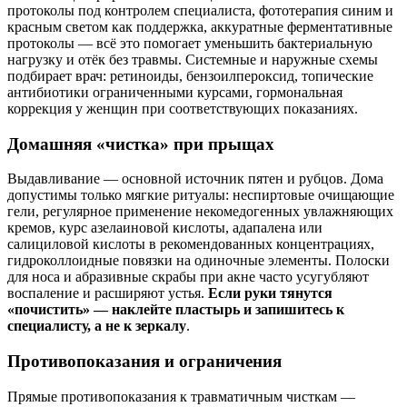
протоколы под контролем специалиста, фототерапия синим и
красным светом как поддержка, аккуратные ферментативные
протоколы — всё это помогает уменьшить бактериальную
нагрузку и отёк без травмы. Системные и наружные схемы
подбирает врач: ретиноиды, бензоилпероксид, топические
антибиотики ограниченными курсами, гормональная
коррекция у женщин при соответствующих показаниях.
Домашняя «чистка» при прыщах
Выдавливание — основной источник пятен и рубцов. Дома
допустимы только мягкие ритуалы: неспиртовые очищающие
гели, регулярное применение некомедогенных увлажняющих
кремов, курс азелаиновой кислоты, адапалена или
салициловой кислоты в рекомендованных концентрациях,
гидроколлоидные повязки на одиночные элементы. Полоски
для носа и абразивные скрабы при акне часто усугубляют
воспаление и расширяют устья.
Если руки тянутся
«почистить» — наклейте пластырь и запишитесь к
специалисту, а не к зеркалу
.
Противопоказания и ограничения
Прямые противопоказания к травматичным чисткам —