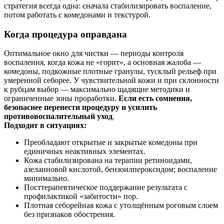
стратегия всегда одна: сначала стабилизировать воспаление,
потом работать с комедонами и текстурой.
Когда процедура оправдана
Оптимальное окно для чистки — периоды контроля
воспаления, когда кожа не «горит», а основная жалоба —
комедоны, подкожные плотные гранулы, тусклый рельеф при
умеренной себорее. У чувствительной кожи и при склонности
к рубцам выбор — максимально щадящие методики и
ограниченные зоны проработки.
Если есть сомнения,
безопаснее перенести процедуру и усилить
противовоспалительный уход
.
Подходит в ситуациях:
Преобладают открытые и закрытые комедоны при
единичных неактивных элементах.
Кожа стабилизирована на терапии ретиноидами,
азелаиновой кислотой, бензоилпероксидом; воспаление
минимально.
Посттерапевтическое поддержание результата с
профилактикой «забитости» пор.
Плотная себорейная кожа с утолщённым роговым слоем
без признаков обострения.