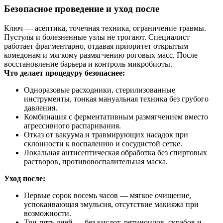
Безопасное проведение и уход после
Ключ — асептика, точечная техника, ограничение травмы.
Пустулы и болезненные узлы не трогают. Специалист
работает фрагментарно, отдавая приоритет открытым
комедонам и мягкому размягчению роговых масс. После —
восстановление барьера и контроль микробиоты.
Что делает процедуру безопаснее:
Одноразовые расходники, стерилизованные
инструменты, тонкая мануальная техника без грубого
давления.
Комбинация с ферментативным размягчением вместо
агрессивного распаривания.
Отказ от вакуума и травмирующих насадок при
склонности к воспалению и сосудистой сетке.
Локальная антисептическая обработка без спиртовых
растворов, противовоспалительная маска.
Уход после:
Первые сорок восемь часов — мягкое очищение,
успокаивающая эмульсия, отсутствие макияжа при
возможности.
Три‑пять дней — без кислот, ретиноидов, скрабов и