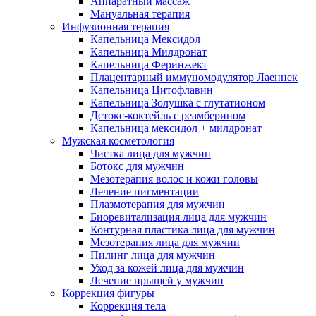
Аппаратный массаж
Мануальная терапия
Инфузионная терапия
Капельница Мексидол
Капельница Милдронат
Капельница Феринжект
Плацентарный иммуномодулятор Лаеннек
Капельница Цитофлавин
Капельница Золушка с глутатионом
Детокс-коктейль с реамберином
Капельница мексидол + милдронат
Мужская косметология
Чистка лица для мужчин
Ботокс для мужчин
Мезотерапия волос и кожи головы
Лечение пигментации
Плазмотерапия для мужчин
Биоревитализация лица для мужчин
Контурная пластика лица для мужчин
Мезотерапия лица для мужчин
Пилинг лица для мужчин
Уход за кожей лица для мужчин
Лечение прыщей у мужчин
Коррекция фигуры
Коррекция тела