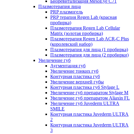
Биоревитализация MesoEye C71
Плазмотерапия лица
PRP плазмогель
PRP терапия Regen Lab (красная
пробирка)
Плазмотерапия Regen Lab Cellular
Matrix (золотая пробирка)
Плазмотерапия Regen Lab ACR-C Plus
(королевский набор)
Плазмотерапия для лица (1 пробирка)
Плазмотерапия для лица (2 пробирки)
Увеличение губ
Аугментация губ
Увеличение тонких губ
Контурная пластика губ
Увеличение верхней губы
Контурная пластика губ Stylage L
Увеличение губ препаратом Stylage M
Увеличение губ препаратом Aliaxin FL
Увеличение губ Juvederm ULTRA
SMILE
Контурная пластика Juvederm ULTRA
2
Контурная пластика Juvederm ULTRA
3