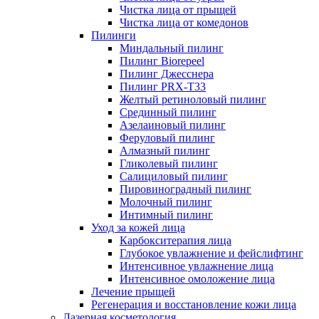
Чистка лица от прыщей
Чистка лица от комедонов
Пилинги
Миндальный пилинг
Пилинг Biorepeel
Пилинг Джесснера
Пилинг PRX-T33
Желтый ретиноловый пилинг
Срединный пилинг
Азелаиновый пилинг
Феруловый пилинг
Алмазный пилинг
Гликолевый пилинг
Салициловый пилинг
Пировиноградный пилинг
Молочный пилинг
Интимный пилинг
Уход за кожей лица
Карбокситерапия лица
Глубокое увлажнение и фейслифтинг
Интенсивное увлажнение лица
Интенсивное омоложение лица
Лечение прыщей
Регенерация и восстановление кожи лица
Лазерная косметология