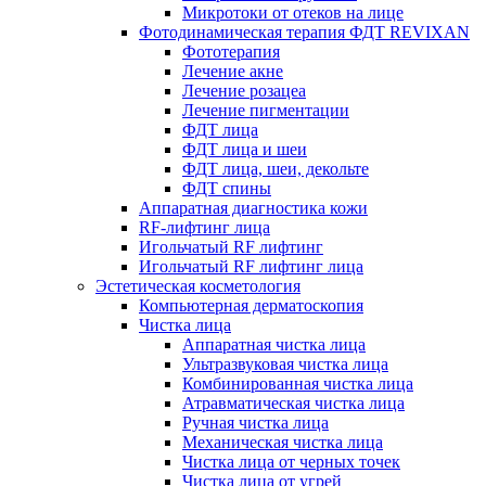
Микротоки от отеков на лице
Фотодинамическая терапия ФДТ REVIXAN
Фототерапия
Лечение акне
Лечение розацеа
Лечение пигментации
ФДТ лица
ФДТ лица и шеи
ФДТ лица, шеи, декольте
ФДТ спины
Аппаратная диагностика кожи
RF-лифтинг лица
Игольчатый RF лифтинг
Игольчатый RF лифтинг лица
Эстетическая косметология
Компьютерная дерматоскопия
Чистка лица
Аппаратная чистка лица
Ультразвуковая чистка лица
Комбинированная чистка лица
Атравматическая чистка лица
Ручная чистка лица
Механическая чистка лица
Чистка лица от черных точек
Чистка лица от угрей