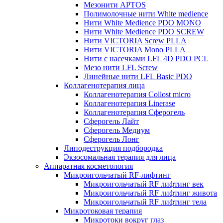
Мезонити APTOS
Полимолочные нити White medience
Нити White Medience PDO MONO
Нити White Medience PDO SCREW
Нити VICTORIA Screw PLLA
Нити VICTORIA Mono PLLA
Нити с насечками LFL 4D PDO PCL
Мезо нити LFL Screw
Линейные нити LFL Basic PDO
Коллагенотерапия лица
Коллагенотерапия Collost micro
Коллагенотерапия Linerase
Коллагенотерапия Сферогель
Сферогель Лайт
Сферогель Медиум
Сферогель Лонг
Липодеструкция подбородка
Экзосомальная терапия для лица
Аппаратная косметология
Микроигольчатый RF-лифтинг
Микроигольчатый RF лифтинг век
Микроигольчатый RF лифтинг живота
Микроигольчатый RF лифтинг тела
Микротоковая терапия
Микротоки вокруг глаз