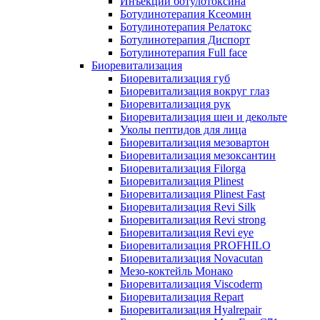
Инъекции ботулотоксина
Ботулинотерапия Ксеомин
Ботулинотерапия Релатокс
Ботулинотерапия Диспорт
Ботулинотерапия Full face
Биоревитализация
Биоревитализация губ
Биоревитализация вокруг глаз
Биоревитализация рук
Биоревитализация шеи и декольте
Уколы пептидов для лица
Биоревитализация мезовартон
Биоревитализация мезоксантин
Биоревитализация Filorga
Биоревитализация Plinest
Биоревитализация Plinest Fast
Биоревитализация Revi Silk
Биоревитализация Revi strong
Биоревитализация Revi eye
Биоревитализация PROFHILO
Биоревитализация Novacutan
Мезо-коктейль Монако
Биоревитализация Viscoderm
Биоревитализация Repart
Биоревитализация Hyalrepair