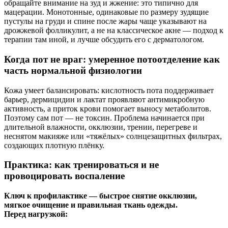
обращайте внимание на зуд и жжение: это типично для
мацерации. Монотонные, одинаковые по размеру зудящие
пустулы на груди и спине после жары чаще указывают на
дрожжевой фолликулит, а не на классическое акне — подход к
терапии там иной, и лучше обсудить его с дерматологом.
Когда пот не враг: умеренное потоотделение как
часть нормальной физиологии
Кожа умеет балансировать: кислотность пота поддерживает
барьер, дермицидин и лактат проявляют антимикробную
активность, а приток крови помогает выносу метаболитов.
Поэтому сам пот — не токсин. Проблема начинается при
длительной влажности, окклюзии, трении, перегреве и
неснятом макияже или «тяжёлых» солнцезащитных фильтрах,
создающих плотную плёнку.
Практика: как тренироваться и не
провоцировать воспаление
Ключ к профилактике — быстрое снятие окклюзии,
мягкое очищение и правильная ткань одежды.
Перед нагрузкой: