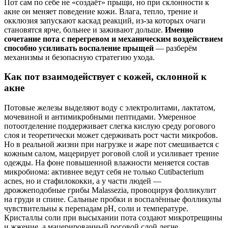
Пот сам по себе не «создаёт» прыщи, но при склонности к
акне он меняет поведение кожи. Влага, тепло, трение и
окклюзия запускают каскад реакций, из‑за которых очаги
становятся ярче, больнее и заживают дольше.
Именно
сочетание пота с перегревом и механическим воздействием
способно усиливать воспаление прыщей
— разберём
механизмы и безопасную стратегию ухода.
Как пот взаимодействует с кожей, склонной к
акне
Потовые железы выделяют воду с электролитами, лактатом,
мочевиной и антимикробными пептидами. Умеренное
потоотделение поддерживает слегка кислую среду рогового
слоя и теоретически может сдерживать рост части микробов.
Но в реальной жизни при нагрузке и жаре пот смешивается с
кожным салом, мацерирует роговой слой и усиливает трение
одежды. На фоне повышенной влажности меняется состав
микробиома: активнее ведут себя не только Cutibacterium
acnes, но и стафилококки, а у части людей —
дрожжеподобные грибы Malassezia, провоцируя фолликулит
на груди и спине. Сальные пробки и воспалённые фолликулы
чувствительны к перепадам рН, соли и температуре.
Кристаллы соли при высыхании пота создают микротрещины
и жжение, а мацерированный роговой слой легче