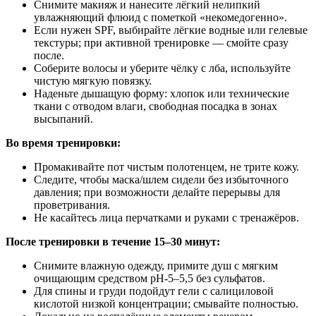
Снимите макияж и нанесите лёгкий нелипкий
увлажняющий флюид с пометкой «некомедогенно».
Если нужен SPF, выбирайте лёгкие водные или гелевые
текстуры; при активной тренировке — смойте сразу
после.
Соберите волосы и уберите чёлку с лба, используйте
чистую мягкую повязку.
Наденьте дышащую форму: хлопок или технические
ткани с отводом влаги, свободная посадка в зонах
высыпаний.
Во время тренировки:
Промакивайте пот чистым полотенцем, не трите кожу.
Следите, чтобы маска/шлем сидели без избыточного
давления; при возможности делайте перерывы для
проветривания.
Не касайтесь лица перчатками и руками с тренажёров.
После тренировки в течение 15–30 минут:
Снимите влажную одежду, примите душ с мягким
очищающим средством pH‑5–5,5 без сульфатов.
Для спины и груди подойдут гели с салициловой
кислотой низкой концентрации; смывайте полностью.