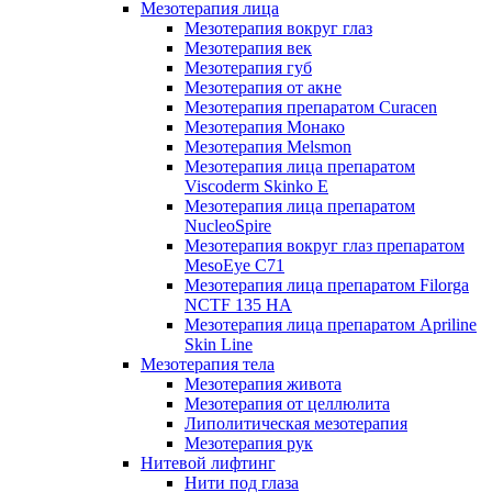
Мезотерапия лица
Мезотерапия вокруг глаз
Мезотерапия век
Мезотерапия губ
Мезотерапия от акне
Мезотерапия препаратом Curacen
Мезотерапия Монако
Мезотерапия Melsmon
Мезотерапия лица препаратом
Viscoderm Skinko E
Мезотерапия лица препаратом
NucleoSpire
Мезотерапия вокруг глаз препаратом
MesoEye С71
Мезотерапия лица препаратом Filorga
NCTF 135 HA
Мезотерапия лица препаратом Apriline
Skin Line
Мезотерапия тела
Мезотерапия живота
Мезотерапия от целлюлита
Липолитическая мезотерапия
Мезотерапия рук
Нитевой лифтинг
Нити под глаза