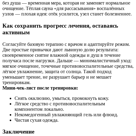
без душа — временная мера, которая не заменяет нормальное
очищение. Тёплая сауна «для рассасывания» воспалённых
узлов — плохая идея: отёк усилится, узел станет болезненнее.
Как сохранить прогресс лечения, оставаясь
активным
Согласуйте базовую терапию с врачом и адаптируйте режим.
Две простые привычки дают львиную долю результата:
своевременное снятие влажной одежды и душ в течение
получаса после нагрузки. Дальше — минималистичный уход:
мягкое очищение, точечные противовоспалительные средства,
лёгкое увлажнение, защита от солнца. Такой подход
уменьшает трение, не разрушает барьер и не мешает
тренировкам.
Мини‑чек‑лист после тренировки:
Снять окклюзию, умыться, промокнуть кожу.
Лёгкое средство с противовоспалительным
компонентом локально.
Некомедогенный увлажняющий гель или флюид.
Чистая сухая одежда.
Заключение