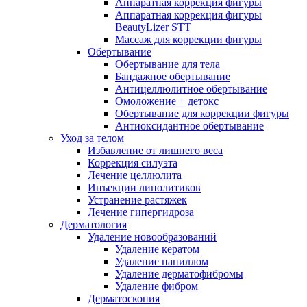
Аппаратная коррекция фигуры
Аппаратная коррекция фигуры
BeautyLizer STT
Массаж для коррекции фигуры
Обертывание
Обертывание для тела
Бандажное обертывание
Антицеллюлитное обертывание
Омоложение + детокс
Обертывание для коррекции фигуры
Антиоксидантное обертывание
Уход за телом
Избавление от лишнего веса
Коррекция силуэта
Лечение целлюлита
Инъекции липолитиков
Устранение растяжек
Лечение гипергидроза
Дерматология
Удаление новообразований
Удаление кератом
Удаление папиллом
Удаление дерматофибромы
Удаление фибром
Дерматоскопия