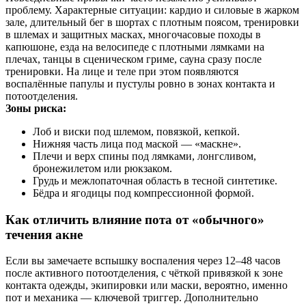
проблему. Характерные ситуации: кардио и силовые в жарком
зале, длительный бег в шортах с плотным поясом, тренировки
в шлемах и защитных масках, многочасовые походы в
капюшоне, езда на велосипеде с плотными лямками на
плечах, танцы в сценическом гриме, сауна сразу после
тренировки. На лице и теле при этом появляются
воспалённые папулы и пустулы ровно в зонах контакта и
потоотделения.
Зоны риска:
Лоб и виски под шлемом, повязкой, кепкой.
Нижняя часть лица под маской — «маскне».
Плечи и верх спины под лямками, лонгсливом,
бронежилетом или рюкзаком.
Грудь и межлопаточная область в тесной синтетике.
Бёдра и ягодицы под компрессионной формой.
Как отличить влияние пота от «обычного»
течения акне
Если вы замечаете вспышку воспаления через 12–48 часов
после активного потоотделения, с чёткой привязкой к зоне
контакта одежды, экипировки или маски, вероятно, именно
пот и механика — ключевой триггер. Дополнительно