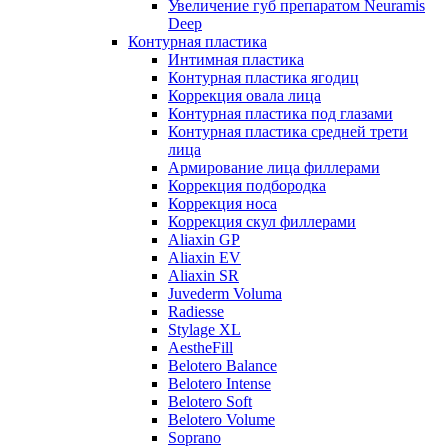
Увеличение губ препаратом Neuramis
Deep
Контурная пластика
Интимная пластика
Контурная пластика ягодиц
Коррекция овала лица
Контурная пластика под глазами
Контурная пластика средней трети
лица
Армирование лица филлерами
Коррекция подбородка
Коррекция носа
Коррекция скул филлерами
Aliaxin GP
Aliaxin EV
Aliaxin SR
Juvederm Voluma
Radiesse
Stylage XL
AestheFill
Belotero Balance
Belotero Intense
Belotero Soft
Belotero Volume
Soprano