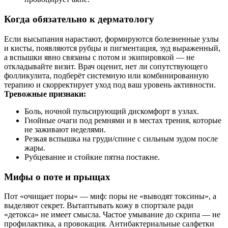
Когда обязательно к дерматологу
Если высыпания нарастают, формируются болезненные узлы
и кисты, появляются рубцы и пигментация, зуд выраженный,
а вспышки явно связаны с потом и экипировкой — не
откладывайте визит. Врач оценит, нет ли сопутствующего
фолликулита, подберёт системную или комбинированную
терапию и скорректирует уход под ваш уровень активности.
Тревожные признаки:
Боль, ночной пульсирующий дискомфорт в узлах.
Гнойные очаги под ремнями и в местах трения, которые
не заживают неделями.
Резкая вспышка на груди/спине с сильным зудом после
жары.
Рубцевание и стойкие пятна постакне.
Мифы о поте и прыщах
Пот «очищает поры» — миф: поры не «выводят токсины», а
выделяют секрет. Вытаптывать кожу в спортзале ради
«детокса» не имеет смысла. Частое умывание до скрипа — не
профилактика, а провокация. Антибактериальные салфетки