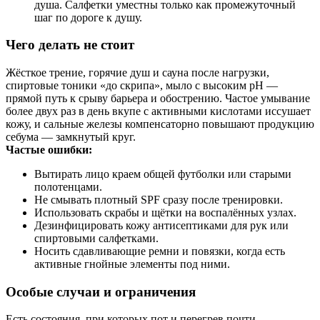
душа. Салфетки уместны только как промежуточный
шаг по дороге к душу.
Чего делать не стоит
Жёсткое трение, горячие душ и сауна после нагрузки,
спиртовые тоники «до скрипа», мыло с высоким pH —
прямой путь к срыву барьера и обострению. Частое умывание
более двух раз в день вкупе с активными кислотами иссушает
кожу, и сальные железы компенсаторно повышают продукцию
себума — замкнутый круг.
Частые ошибки:
Вытирать лицо краем общей футболки или старыми
полотенцами.
Не смывать плотный SPF сразу после тренировки.
Использовать скрабы и щётки на воспалённых узлах.
Дезинфицировать кожу антисептиками для рук или
спиртовыми салфетками.
Носить сдавливающие ремни и повязки, когда есть
активные гнойные элементы под ними.
Особые случаи и ограничения
Есть состояния, при которых пот и перегрев почти