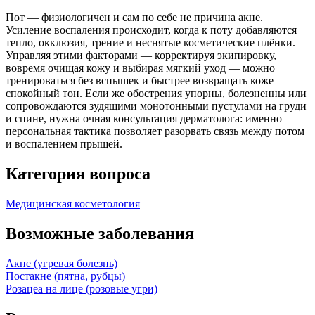
Пот — физиологичен и сам по себе не причина акне.
Усиление воспаления происходит, когда к поту добавляются
тепло, окклюзия, трение и неснятые косметические плёнки.
Управляя этими факторами — корректируя экипировку,
вовремя очищая кожу и выбирая мягкий уход — можно
тренироваться без вспышек и быстрее возвращать коже
спокойный тон. Если же обострения упорны, болезненны или
сопровождаются зудящими монотонными пустулами на груди
и спине, нужна очная консультация дерматолога: именно
персональная тактика позволяет разорвать связь между потом
и воспалением прыщей.
Категория вопроса
Медицинская косметология
Возможные заболевания
Акне (угревая болезнь)
Постакне (пятна, рубцы)
Розацеа на лице (розовые угри)