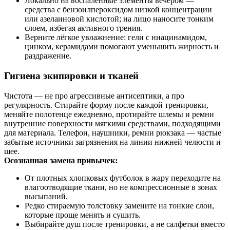
Локально на воспалённые элементы вечером —
средства с бензоилпероксидом низкой концентрации
или азелаиновой кислотой; на лицо наносите тонким
слоем, избегая активного трения.
Верните лёгкое увлажнение: гели с ниацинамидом,
цинком, керамидами помогают уменьшить жирность и
раздражение.
Гигиена экипировки и тканей
Чистота — не про агрессивные антисептики, а про
регулярность. Стирайте форму после каждой тренировки,
меняйте полотенце ежедневно, протирайте шлемы и ремни
внутренние поверхности мягкими средствами, подходящими
для материала. Телефон, наушники, ремни рюкзака — частые
забытые источники загрязнения на линии нижней челюсти и
шее.
Осознанная замена привычек:
От плотных хлопковых футболок в жару переходите на
влагоотводящие ткани, но не компрессионные в зонах
высыпаний.
Редко стираемую толстовку замените на тонкие слои,
которые проще менять и сушить.
Выбирайте душ после тренировки, а не салфетки вместо