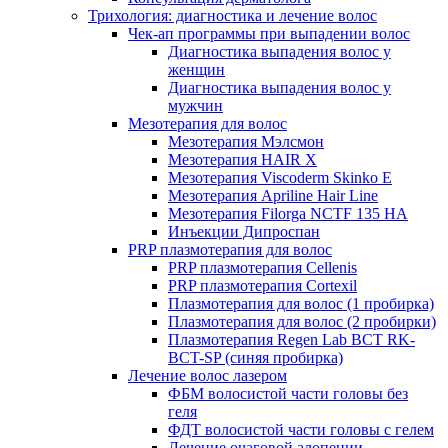
Трихология: диагностика и лечение волос
Чек-ап программы при выпадении волос
Диагностика выпадения волос у
женщин
Диагностика выпадения волос у
мужчин
Мезотерапия для волос
Мезотерапия Мэлсмон
Мезотерапия HAIR X
Мезотерапия Viscoderm Skinko E
Мезотерапия Apriline Hair Line
Мезотерапия Filorga NCTF 135 HA
Инъекции Дипроспан
PRP плазмотерапия для волос
PRP плазмотерапия Cellenis
PRP плазмотерапия Cortexil
Плазмотерапия для волос (1 пробирка)
Плазмотерапия для волос (2 пробирки)
Плазмотерапия Regen Lab BCT RK-
BCT-SP (синяя пробирка)
Лечение волос лазером
ФБМ волосистой части головы без
геля
ФДТ волосистой части головы с гелем
Лечение очаговой алопеции