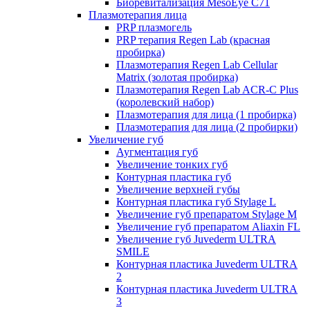
Биоревитализация MesoEye C71
Плазмотерапия лица
PRP плазмогель
PRP терапия Regen Lab (красная
пробирка)
Плазмотерапия Regen Lab Cellular
Matrix (золотая пробирка)
Плазмотерапия Regen Lab ACR-C Plus
(королевский набор)
Плазмотерапия для лица (1 пробирка)
Плазмотерапия для лица (2 пробирки)
Увеличение губ
Аугментация губ
Увеличение тонких губ
Контурная пластика губ
Увеличение верхней губы
Контурная пластика губ Stylage L
Увеличение губ препаратом Stylage M
Увеличение губ препаратом Aliaxin FL
Увеличение губ Juvederm ULTRA
SMILE
Контурная пластика Juvederm ULTRA
2
Контурная пластика Juvederm ULTRA
3