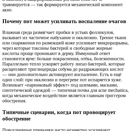
травмируется — так формируется механический компонент
акне.
Почему пот может усиливать воспаление очагов
Влажная среда размягчает пробки в устьях фолликулов,
вызывает их частичное набухание и окклюзию. Трение ткани
или снаряжения по размокшей коже усиливает микроразрывы,
через которые токсины бактерий и свободные жирные
кислоты проще проникают в дерму. Иммунный ответ
становится ярче: больше покраснения, отёка, болезненности.
Параллельно тепло ускоряет работу липаз бактерий, которые
расщепляют триглицериды себума до раздражающих кислот
— они дополнительно активируют воспаление. Есть и ещё
один слой: при окклюзии и перегреве пот испаряется хуже.
Возникает «парниковый эффект» под шлемами, масками,
синтетической одеждой — типичная почва для acne mechanica,
когда механическое воздействие является главным триггером
обострения.
Типичные сценарии, когда пот провоцирует
обострение
Повседневные привычки часто незаметно усиливают