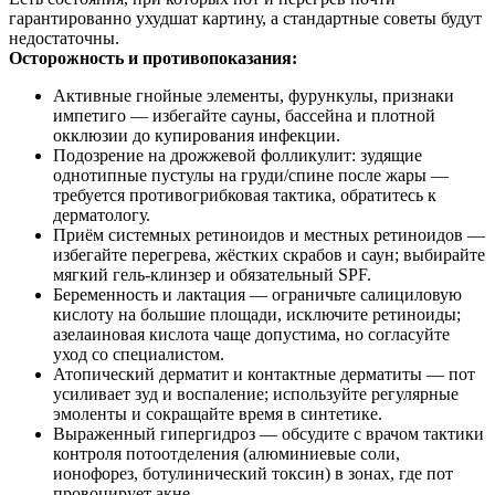
гарантированно ухудшат картину, а стандартные советы будут
недостаточны.
Осторожность и противопоказания:
Активные гнойные элементы, фурункулы, признаки
импетиго — избегайте сауны, бассейна и плотной
окклюзии до купирования инфекции.
Подозрение на дрожжевой фолликулит: зудящие
однотипные пустулы на груди/спине после жары —
требуется противогрибковая тактика, обратитесь к
дерматологу.
Приём системных ретиноидов и местных ретиноидов —
избегайте перегрева, жёстких скрабов и саун; выбирайте
мягкий гель‑клинзер и обязательный SPF.
Беременность и лактация — ограничьте салициловую
кислоту на большие площади, исключите ретиноиды;
азелаиновая кислота чаще допустима, но согласуйте
уход со специалистом.
Атопический дерматит и контактные дерматиты — пот
усиливает зуд и воспаление; используйте регулярные
эмоленты и сокращайте время в синтетике.
Выраженный гипергидроз — обсудите с врачом тактики
контроля потоотделения (алюминиевые соли,
ионофорез, ботулинический токсин) в зонах, где пот
провоцирует акне.