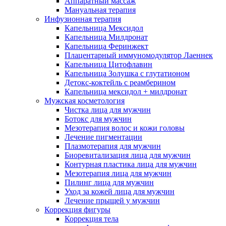
Аппаратный массаж
Мануальная терапия
Инфузионная терапия
Капельница Мексидол
Капельница Милдронат
Капельница Феринжект
Плацентарный иммуномодулятор Лаеннек
Капельница Цитофлавин
Капельница Золушка с глутатионом
Детокс-коктейль с реамберином
Капельница мексидол + милдронат
Мужская косметология
Чистка лица для мужчин
Ботокс для мужчин
Мезотерапия волос и кожи головы
Лечение пигментации
Плазмотерапия для мужчин
Биоревитализация лица для мужчин
Контурная пластика лица для мужчин
Мезотерапия лица для мужчин
Пилинг лица для мужчин
Уход за кожей лица для мужчин
Лечение прыщей у мужчин
Коррекция фигуры
Коррекция тела