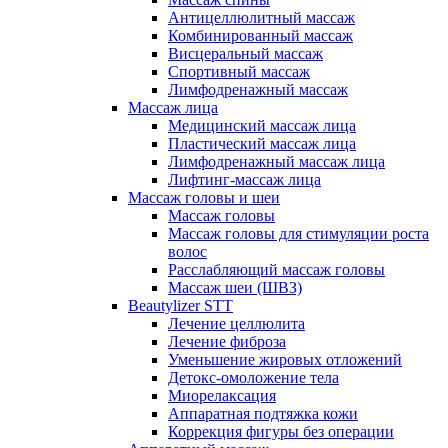
Антицеллюлитный массаж
Комбинированный массаж
Висцеральный массаж
Спортивный массаж
Лимфодренажный массаж
Массаж лица
Медицинский массаж лица
Пластический массаж лица
Лимфодренажный массаж лица
Лифтинг-массаж лица
Массаж головы и шеи
Массаж головы
Массаж головы для стимуляции роста
волос
Расслабляющий массаж головы
Массаж шеи (ШВЗ)
Beautylizer STT
Лечение целлюлита
Лечение фиброза
Уменьшение жировых отложений
Детокс-омоложение тела
Миорелаксация
Аппаратная подтяжка кожи
Коррекция фигуры без операции