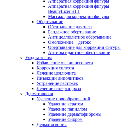
Аппаратная коррекция фигуры
Аппаратная коррекция фигуры
BeautyLizer STT
Массаж для коррекции фигуры
Обертывание
Обертывание для тела
Бандажное обертывание
Антицеллюлитное обертывание
Омоложение + детокс
Обертывание для коррекции фигуры
Антиоксидантное обертывание
Уход за телом
Избавление от лишнего веса
Коррекция силуэта
Лечение целлюлита
Инъекции липолитиков
Устранение растяжек
Лечение гипергидроза
Дерматология
Удаление новообразований
Удаление кератом
Удаление папиллом
Удаление дерматофибромы
Удаление фибром
Дерматоскопия