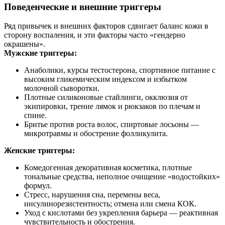
Поведенческие и внешние триггеры
Ряд привычек и внешних факторов сдвигает баланс кожи в
сторону воспаления, и эти факторы часто «гендерно
окрашены».
Мужские триггеры:
Анаболики, курсы тестостерона, спортивное питание с
высоким гликемическим индексом и избытком
молочной сыворотки.
Плотные силиконовые стайлинги, окклюзия от
экипировки, трение лямок и рюкзаков по плечам и
спине.
Бритье против роста волос, спиртовые лосьоны —
микротравмы и обострение фолликулита.
Женские триггеры:
Комедогенная декоративная косметика, плотные
тональные средства, неполное очищение «водостойких»
формул.
Стресс, нарушения сна, перемены веса,
инсулинорезистентность; отмена или смена КОК.
Уход с кислотами без укрепления барьера — реактивная
чувствительность и обострения.