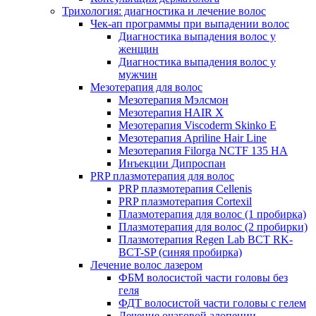
Трихология: диагностика и лечение волос
Чек-ап программы при выпадении волос
Диагностика выпадения волос у
женщин
Диагностика выпадения волос у
мужчин
Мезотерапия для волос
Мезотерапия Мэлсмон
Мезотерапия HAIR X
Мезотерапия Viscoderm Skinko E
Мезотерапия Apriline Hair Line
Мезотерапия Filorga NCTF 135 HA
Инъекции Дипроспан
PRP плазмотерапия для волос
PRP плазмотерапия Cellenis
PRP плазмотерапия Cortexil
Плазмотерапия для волос (1 пробирка)
Плазмотерапия для волос (2 пробирки)
Плазмотерапия Regen Lab BCT RK-
BCT-SP (синяя пробирка)
Лечение волос лазером
ФБМ волосистой части головы без
геля
ФДТ волосистой части головы с гелем
Лечение очаговой алопеции