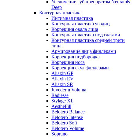
Увеличение губ препаратом Neuramis
Deep
Контурная пластика
Интимная пластика
Контурная пластика ягодиц
Коррекция овала лица
Контурная пластика под глазами
Контурная пластика средней трети
лица
Армирование лица филлерами
Коррекция подбородка
Коррекция носа
Коррекция скул филлерами
Aliaxin GP
Aliaxin EV
Aliaxin SR
Juvederm Voluma
Radiesse
Stylage XL
AestheFill
Belotero Balance
Belotero Intense
Belotero Soft
Belotero Volume
Soprano