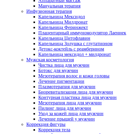
Аппаратный массаж
Мануальная терапия
Инфузионная терапия
Капельница Мексидол
Капельница Милдронат
Капельница Феринжект
Плацентарный иммуномодулятор Лаеннек
Капельница Цитофлавин
Капельница Золушка с глутатионом
Детокс-коктейль с реамберином
Капельница мексидол + милдронат
Мужская косметология
Чистка лица для мужчин
Ботокс для мужчин
Мезотерапия волос и кожи головы
Лечение пигментации
Плазмотерапия для мужчин
Биоревитализация лица для мужчин
Контурная пластика лица для мужчин
Мезотерапия лица для мужчин
Пилинг лица для мужчин
Уход за кожей лица для мужчин
Лечение прыщей у мужчин
Коррекция фигуры
Коррекция тела