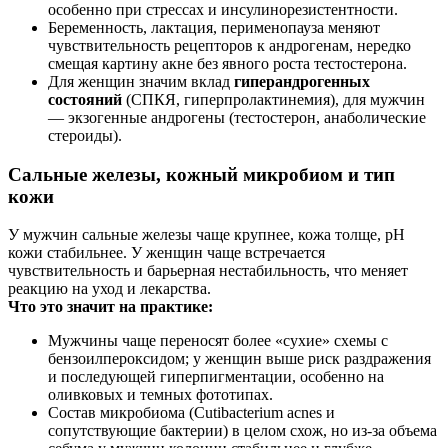
особенно при стрессах и инсулинорезистентности.
Беременность, лактация, перименопауза меняют
чувствительность рецепторов к андрогенам, нередко
смещая картину акне без явного роста тестостерона.
Для женщин значим вклад
гиперандрогенных
состояний
(СПКЯ, гиперпролактинемия), для мужчин
— экзогенные андрогены (тестостерон, анаболические
стероиды).
Сальные железы, кожный микробиом и тип
кожи
У мужчин сальные железы чаще крупнее, кожа толще, pH
кожи стабильнее. У женщин чаще встречается
чувствительность и барьерная нестабильность, что меняет
реакцию на уход и лекарства.
Что это значит на практике:
Мужчины чаще переносят более «сухие» схемы с
бензоилпероксидом; у женщин выше риск раздражения
и последующей гиперпигментации, особенно на
оливковых и темных фототипах.
Состав микробиома (Cutibacterium acnes и
сопутствующие бактерии) в целом схож, но из‑за объема