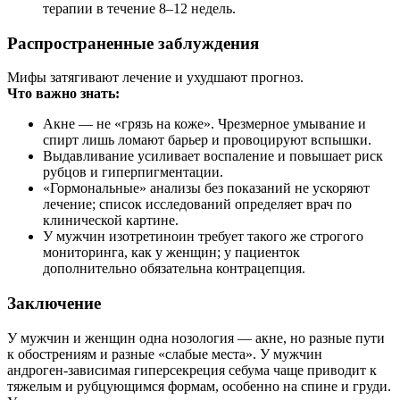
терапии в течение 8–12 недель.
Распространенные заблуждения
Мифы затягивают лечение и ухудшают прогноз.
Что важно знать:
Акне — не «грязь на коже». Чрезмерное умывание и
спирт лишь ломают барьер и провоцируют вспышки.
Выдавливание усиливает воспаление и повышает риск
рубцов и гиперпигментации.
«Гормональные» анализы без показаний не ускоряют
лечение; список исследований определяет врач по
клинической картине.
У мужчин изотретиноин требует такого же строгого
мониторинга, как у женщин; у пациенток
дополнительно обязательна контрацепция.
Заключение
У мужчин и женщин одна нозология — акне, но разные пути
к обострениям и разные «слабые места». У мужчин
андроген‑зависимая гиперсекреция себума чаще приводит к
тяжелым и рубцующимся формам, особенно на спине и груди.