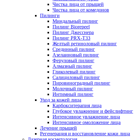
Чистка лица от прыщей
Чистка лица от комедонов
Пилинги
Миндальный пилинг
Пилинг Biorepeel
Пилинг Джесснера
Пилинг PRX-T33
Желтый ретиноловый пилинг
Срединный пилинг
Азелаиновый пилинг
Феруловый пилинг
Алмазный пилинг
Гликолевый пилинг
Салициловый пилинг
Пировиноградный пилинг
Молочный пилинг
Интимный пилинг
Уход за кожей лица
Карбокситерапия лица
Глубокое увлажнение и фейслифтинг
Интенсивное увлажнение лица
Интенсивное омоложение лица
Лечение прыщей
Регенерация и восстановление кожи лица
Лазерная косметология