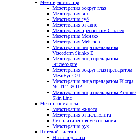
Мезотерапия лица
Мезотерапия вокруг глаз
Мезотерапия век
Мезотерапия губ
Мезотерапия от акне
Мезотерапия препаратом Curacen
Мезотерапия Монако
Мезотерапия Melsmon
Мезотерапия лица препаратом
Viscoderm Skinko E
Мезотерапия лица препаратом
NucleoSpire
Мезотерапия вокруг глаз препаратом
MesoEye С71
Мезотерапия лица препаратом Filorga
NCTF 135 HA
Мезотерапия лица препаратом Apriline
Skin Line
Мезотерапия тела
Мезотерапия живота
Мезотерапия от целлюлита
Липолитическая мезотерапия
Мезотерапия рук
Нитевой лифтинг
Нити под глаза