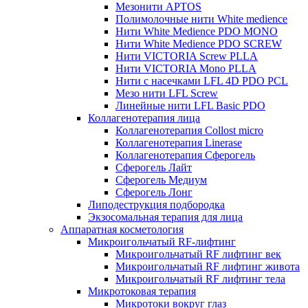
Мезонити APTOS
Полимолочные нити White medience
Нити White Medience PDO MONO
Нити White Medience PDO SCREW
Нити VICTORIA Screw PLLA
Нити VICTORIA Mono PLLA
Нити с насечками LFL 4D PDO PCL
Мезо нити LFL Screw
Линейные нити LFL Basic PDO
Коллагенотерапия лица
Коллагенотерапия Collost micro
Коллагенотерапия Linerase
Коллагенотерапия Сферогель
Сферогель Лайт
Сферогель Медиум
Сферогель Лонг
Липодеструкция подбородка
Экзосомальная терапия для лица
Аппаратная косметология
Микроигольчатый RF-лифтинг
Микроигольчатый RF лифтинг век
Микроигольчатый RF лифтинг живота
Микроигольчатый RF лифтинг тела
Микротоковая терапия
Микротоки вокруг глаз