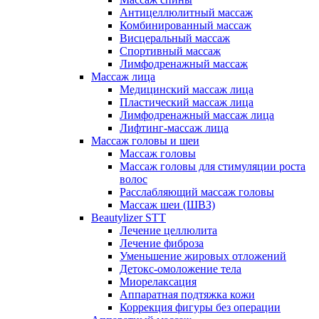
Антицеллюлитный массаж
Комбинированный массаж
Висцеральный массаж
Спортивный массаж
Лимфодренажный массаж
Массаж лица
Медицинский массаж лица
Пластический массаж лица
Лимфодренажный массаж лица
Лифтинг-массаж лица
Массаж головы и шеи
Массаж головы
Массаж головы для стимуляции роста
волос
Расслабляющий массаж головы
Массаж шеи (ШВЗ)
Beautylizer STT
Лечение целлюлита
Лечение фиброза
Уменьшение жировых отложений
Детокс-омоложение тела
Миорелаксация
Аппаратная подтяжка кожи
Коррекция фигуры без операции