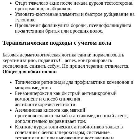
Старт тяжелого акне после начала курсов тестостерона,
прогормонов, анаболиков.
Узловато‑кистозные элементы и быстрое рубцевание на
туловище.
Проявления фолликулита бороды, псевдофолликулита
из‑за техники бритья или вросших волос.
Терапевтические подходы с учетом пола
Базовая дерматологическая логика едина: нормализовать
кератинизацию, подавить C. acnes, контролировать
воспаление, снизить себум. Но прицел терапии отличается.
Общее для обоих полов:
Топические ретиноиды для профилактики комедонов и
микрокомедонов.
Бензоилпероксид как быстрый антимикробный
компонент и способ снижения
антибиотикорезистентности.
Азелаиновая кислота как мягкий
противовоспалительный и антикомедогенный агент,
дополнительно выравнивает тон.
Краткие курсы топических антибиотиков только в
сочетании с бензоилпероксидом; системные
тетрациклины при выраженном воспалении и