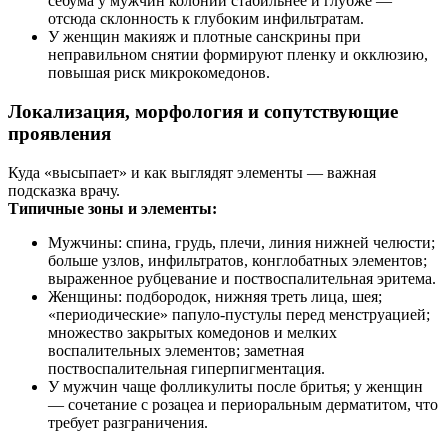
себума у мужчин колонии стабильнее и глубже —
отсюда склонность к глубоким инфильтратам.
У женщин макияж и плотные санскрины при
неправильном снятии формируют пленку и окклюзию,
повышая риск микрокомедонов.
Локализация, морфология и сопутствующие
проявления
Куда «высыпает» и как выглядят элементы — важная
подсказка врачу.
Типичные зоны и элементы:
Мужчины: спина, грудь, плечи, линия нижней челюсти;
больше узлов, инфильтратов, конглобатных элементов;
выраженное рубцевание и поствоспалительная эритема.
Женщины: подбородок, нижняя треть лица, шея;
«периодические» папуло‑пустулы перед менструацией;
множество закрытых комедонов и мелких
воспалительных элементов; заметная
поствоспалительная гиперпигментация.
У мужчин чаще фолликулиты после бритья; у женщин
— сочетание с розацеа и периоральным дерматитом, что
требует разграничения.