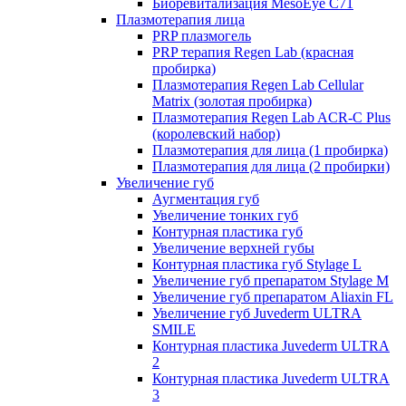
Биоревитализация MesoEye C71
Плазмотерапия лица
PRP плазмогель
PRP терапия Regen Lab (красная
пробирка)
Плазмотерапия Regen Lab Cellular
Matrix (золотая пробирка)
Плазмотерапия Regen Lab ACR-C Plus
(королевский набор)
Плазмотерапия для лица (1 пробирка)
Плазмотерапия для лица (2 пробирки)
Увеличение губ
Аугментация губ
Увеличение тонких губ
Контурная пластика губ
Увеличение верхней губы
Контурная пластика губ Stylage L
Увеличение губ препаратом Stylage M
Увеличение губ препаратом Aliaxin FL
Увеличение губ Juvederm ULTRA
SMILE
Контурная пластика Juvederm ULTRA
2
Контурная пластика Juvederm ULTRA
3