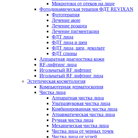
Микротоки от отеков на лице
Фотодинамическая терапия ФДТ REVIXAN
Фототерапия
Лечение акне
Лечение розацеа
Лечение пигментации
ФДТ лица
ФДТ лица и шеи
ФДТ лица, шеи, декольте
ФДТ спины
Аппаратная диагностика кожи
RF-лифтинг лица
Игольчатый RF лифтинг
Игольчатый RF лифтинг лица
Эстетическая косметология
Компьютерная дерматоскопия
Чистка лица
Аппаратная чистка лица
Ультразвуковая чистка лица
Комбинированная чистка лица
Атравматическая чистка лица
Ручная чистка лица
Механическая чистка лица
Чистка лица от черных точек
Чистка лица от угрей