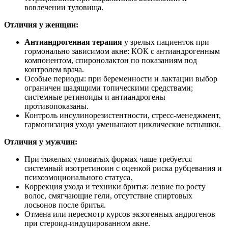
вовлечении туловища.
Отличия у женщин:
Антиандрогенная терапия
у зрелых пациенток при
гормонально зависимом акне: КОК с антиандрогенным
компонентом, спиронолактон по показаниям под
контролем врача.
Особые периоды: при беременности и лактации выбор
ограничен щадящими топическими средствами;
системные ретиноиды и антиандрогены
противопоказаны.
Контроль инсулинорезистентности, стресс‑менеджмент,
гармонизация ухода уменьшают циклические вспышки.
Отличия у мужчин:
При тяжелых узловатых формах чаще требуется
системный изотретиноин с оценкой риска рубцевания и
психоэмоционального статуса.
Коррекция ухода и техники бритья: лезвие по росту
волос, смягчающие гели, отсутствие спиртовых
лосьонов после бритья.
Отмена или пересмотр курсов экзогенных андрогенов
при стероид‑индуцированном акне.