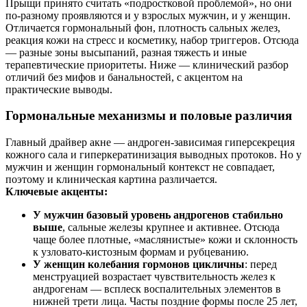
Прыщи принято считать «подростковой проблемой», но они
по‑разному проявляются и у взрослых мужчин, и у женщин.
Отличается гормональный фон, плотность сальных желез,
реакция кожи на стресс и косметику, набор триггеров. Отсюда
— разные зоны высыпаний, разная тяжесть и иные
терапевтические приоритеты. Ниже — клинический разбор
отличий без мифов и банальностей, с акцентом на
практические выводы.
Гормональные механизмы и половые различия
Главный драйвер акне — андроген‑зависимая гиперсекреция
кожного сала и гиперкератинизация выводных протоков. Но у
мужчин и женщин гормональный контекст не совпадает,
поэтому и клиническая картина различается.
Ключевые акценты:
У мужчин базовый уровень андрогенов стабильно
выше
, сальные железы крупнее и активнее. Отсюда
чаще более плотные, «маслянистые» кожи и склонность
к узловато‑кистозным формам и рубцеванию.
У женщин колебания гормонов цикличны
: перед
менструацией возрастает чувствительность желез к
андрогенам — всплеск воспалительных элементов в
нижней трети лица. Часты поздние формы после 25 лет,