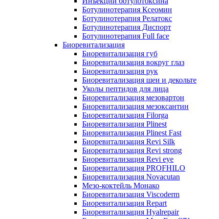
Инъекции ботулотоксина
Ботулинотерапия Ксеомин
Ботулинотерапия Релатокс
Ботулинотерапия Диспорт
Ботулинотерапия Full face
Биоревитализация
Биоревитализация губ
Биоревитализация вокруг глаз
Биоревитализация рук
Биоревитализация шеи и декольте
Уколы пептидов для лица
Биоревитализация мезовартон
Биоревитализация мезоксантин
Биоревитализация Filorga
Биоревитализация Plinest
Биоревитализация Plinest Fast
Биоревитализация Revi Silk
Биоревитализация Revi strong
Биоревитализация Revi eye
Биоревитализация PROFHILO
Биоревитализация Novacutan
Мезо-коктейль Монако
Биоревитализация Viscoderm
Биоревитализация Repart
Биоревитализация Hyalrepair