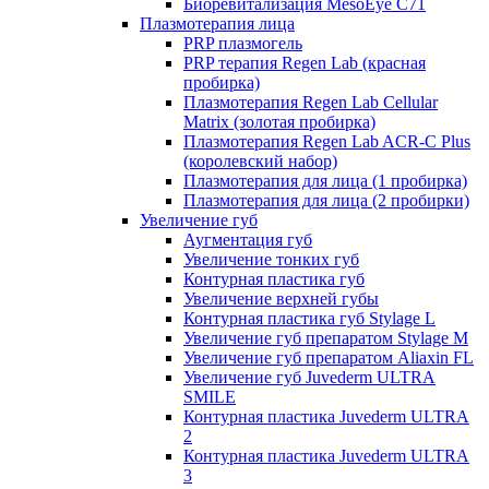
Биоревитализация MesoEye C71
Плазмотерапия лица
PRP плазмогель
PRP терапия Regen Lab (красная
пробирка)
Плазмотерапия Regen Lab Cellular
Matrix (золотая пробирка)
Плазмотерапия Regen Lab ACR-C Plus
(королевский набор)
Плазмотерапия для лица (1 пробирка)
Плазмотерапия для лица (2 пробирки)
Увеличение губ
Аугментация губ
Увеличение тонких губ
Контурная пластика губ
Увеличение верхней губы
Контурная пластика губ Stylage L
Увеличение губ препаратом Stylage M
Увеличение губ препаратом Aliaxin FL
Увеличение губ Juvederm ULTRA
SMILE
Контурная пластика Juvederm ULTRA
2
Контурная пластика Juvederm ULTRA
3