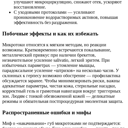
улучшают микроциркуляцию, снижают отек, ускоряют
восстановление.
С уходовыми протоколами — усиливают
проникновение водорастворимых активов, повышая
эффективность без раздражения.
Побочные эффекты и как их избежать
Микротоки относятся к мягким методам, но реакции
возможны. Кратковременно встречаются покалывание,
металлический привкус при наличии брекетов,
незначительное усиление salivatio, легкий эритем. При
избыточных параметрах — утомление мышцы,
парадоксальное усиление «штрихов» на несколько часов. У
склонных к герпесу возможно обострение — профилактика
обсуждается заранее. Чтобы минимизировать риски, важны
адекватные параметры, чистая кожа, стерильные насадки,
корректный гель и грамотная навигация вокруг триггерных
зон. Людям с тонкой обезвоженной кожей — деликатные
режимы и обязательная постпроцедурная эмолентная защита.
Распространенные ошибки и мифы
Миф о «накачивании» губ микротоками не подтверждается: