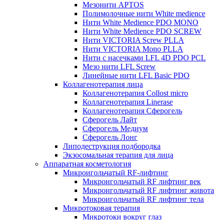
Мезонити APTOS
Полимолочные нити White medience
Нити White Medience PDO MONO
Нити White Medience PDO SCREW
Нити VICTORIA Screw PLLA
Нити VICTORIA Mono PLLA
Нити с насечками LFL 4D PDO PCL
Мезо нити LFL Screw
Линейные нити LFL Basic PDO
Коллагенотерапия лица
Коллагенотерапия Collost micro
Коллагенотерапия Linerase
Коллагенотерапия Сферогель
Сферогель Лайт
Сферогель Медиум
Сферогель Лонг
Липодеструкция подбородка
Экзосомальная терапия для лица
Аппаратная косметология
Микроигольчатый RF-лифтинг
Микроигольчатый RF лифтинг век
Микроигольчатый RF лифтинг живота
Микроигольчатый RF лифтинг тела
Микротоковая терапия
Микротоки вокруг глаз