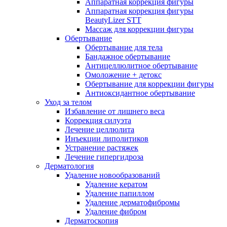
Аппаратная коррекция фигуры
Аппаратная коррекция фигуры
BeautyLizer STT
Массаж для коррекции фигуры
Обертывание
Обертывание для тела
Бандажное обертывание
Антицеллюлитное обертывание
Омоложение + детокс
Обертывание для коррекции фигуры
Антиоксидантное обертывание
Уход за телом
Избавление от лишнего веса
Коррекция силуэта
Лечение целлюлита
Инъекции липолитиков
Устранение растяжек
Лечение гипергидроза
Дерматология
Удаление новообразований
Удаление кератом
Удаление папиллом
Удаление дерматофибромы
Удаление фибром
Дерматоскопия