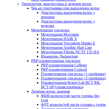
Трихология: диагностика и лечение волос
Чек-ап программы при выпадении волос
Диагностика выпадения волос у
женщин
Диагностика выпадения волос у
мужчин
Мезотерапия для волос
Мезотерапия Мэлсмон
Мезотерапия HAIR X
Мезотерапия Viscoderm Skinko E
Мезотерапия Apriline Hair Line
Мезотерапия Filorga NCTF 135 HA
Инъекции Дипроспан
PRP плазмотерапия для волос
PRP плазмотерапия Cellenis
PRP плазмотерапия Cortexil
Плазмотерапия для волос (1 пробирка)
Плазмотерапия для волос (2 пробирки)
Плазмотерапия Regen Lab BCT RK-
BCT-SP (синяя пробирка)
Лечение волос лазером
ФБМ волосистой части головы без
геля
ФДТ волосистой части головы с гелем
Лечение очаговой алопеции