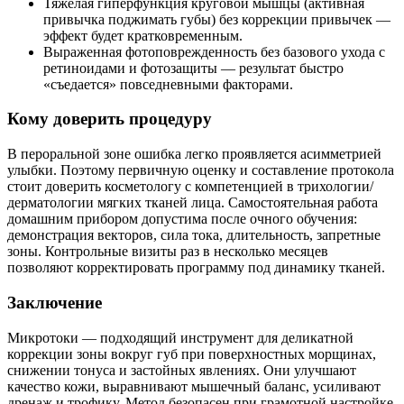
Тяжелая гиперфункция круговой мышцы (активная
привычка поджимать губы) без коррекции привычек —
эффект будет кратковременным.
Выраженная фотоповрежденность без базового ухода с
ретиноидами и фотозащиты — результат быстро
«съедается» повседневными факторами.
Кому доверить процедуру
В пероральной зоне ошибка легко проявляется асимметрией
улыбки. Поэтому первичную оценку и составление протокола
стоит доверить косметологу с компетенцией в трихологии/
дерматологии мягких тканей лица. Самостоятельная работа
домашним прибором допустима после очного обучения:
демонстрация векторов, сила тока, длительность, запретные
зоны. Контрольные визиты раз в несколько месяцев
позволяют корректировать программу под динамику тканей.
Заключение
Микротоки — подходящий инструмент для деликатной
коррекции зоны вокруг губ при поверхностных морщинах,
снижении тонуса и застойных явлениях. Они улучшают
качество кожи, выравнивают мышечный баланс, усиливают
дренаж и трофику. Метод безопасен при грамотной настройке