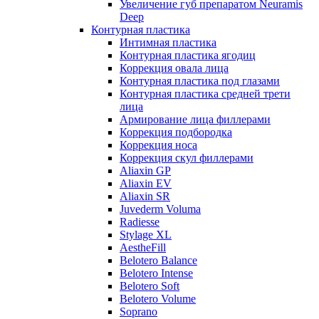
Увеличение губ препаратом Neuramis
Deep
Контурная пластика
Интимная пластика
Контурная пластика ягодиц
Коррекция овала лица
Контурная пластика под глазами
Контурная пластика средней трети
лица
Армирование лица филлерами
Коррекция подбородка
Коррекция носа
Коррекция скул филлерами
Aliaxin GP
Aliaxin EV
Aliaxin SR
Juvederm Voluma
Radiesse
Stylage XL
AestheFill
Belotero Balance
Belotero Intense
Belotero Soft
Belotero Volume
Soprano