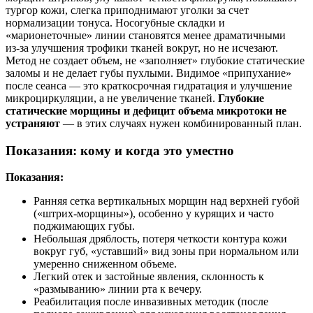
тургор кожи, слегка приподнимают уголки за счет
нормализации тонуса. Носогубные складки и
«марионеточные» линии становятся менее драматичными
из‑за улучшения трофики тканей вокруг, но не исчезают.
Метод не создает объем, не «заполняет» глубокие статические
заломы и не делает губы пухлыми. Видимое «припухание»
после сеанса — это краткосрочная гидратация и улучшение
микроциркуляции, а не увеличение тканей.
Глубокие
статические морщины и дефицит объема микротоки не
устраняют
— в этих случаях нужен комбинированный план.
Показания: кому и когда это уместно
Показания:
Ранняя сетка вертикальных морщин над верхней губой
(«штрих‑морщины»), особенно у курящих и часто
поджимающих губы.
Небольшая дряблость, потеря четкости контура кожи
вокруг губ, «уставший» вид зоны при нормальном или
умеренно сниженном объеме.
Легкий отек и застойные явления, склонность к
«размыванию» линии рта к вечеру.
Реабилитация после инвазивных методик (после