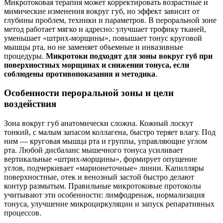
Микротоковая терапия может корректировать возрастные и
мимические изменения вокруг губ, но эффект зависит от
глубины проблем, техники и параметров. В пероральной зоне
метод работает мягко и адресно: улучшает трофику тканей,
уменьшает «штрих‑морщины», повышает тонус круговой
мышцы рта, но не заменяет объемные и инвазивные
процедуры.
Микротоки подходят для зоны вокруг губ при
поверхностных морщинах и снижении тонуса, если
соблюдены противопоказания и методика
.
Особенности пероральной зоны и цели
воздействия
Зона вокруг губ анатомически сложна. Кожный лоскут
тонкий, с малым запасом коллагена, быстро теряет влагу. Под
ним — круговая мышца рта и группы, управляющие углом
рта. Любой дисбаланс мышечного тонуса усиливает
вертикальные «штрих‑морщины», формирует опущение
углов, подчеркивает «марионеточные» линии. Капилляры
поверхностные, отек и венозный застой быстро делают
контур размытым. Правильные микротоковые протоколы
учитывают эти особенности: лимфодренаж, нормализация
тонуса, улучшение микроциркуляции и запуск репаративных
процессов.