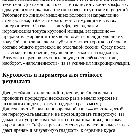
техникой. Диапазон сил тока — низкий, на уровне комфорта:
едва уловимое покалывание или вовсе отсутствие ощущений.
Работают по линиям мышечных волокон и направлению
лимфооттока, избегая избыточной стимуляции в местах
гиперкинезов. Сначала — лимфодренаж, затем —
нормализация тонуса круговой мышцы, завершение —
проработка морщин‑штрихов «швом» перпендикулярно их
ходу. Обычно зона вокруг губ занимает от короткого блока в
составе общего протокола до отдельной сессии. Сразу после
— легкое порозовение, улучшение четкости и гладкости.
Возможны кратковременные ощущения «лёгкости» или,
наоборот, «наполненности» из‑за усиления микроциркуляции.
Курсовость и параметры для стойкого
результата
Для устойчивых изменений нужен курс. Оптимально
проводить процедуры несколько раз в неделю курсом из
нескольких недель, затем поддержка раз в месяц.
Длительность блока на пероральной зоне — короткая, чтобы
не перегружать мышцу и не провоцировать гипертонус. На
домашних устройствах частота и сила тока ниже, поэтому
курс длиннее. Эффект развивается ступенчато: первые сеансы
дают дренаж и визуальную гладкость, к середине курса