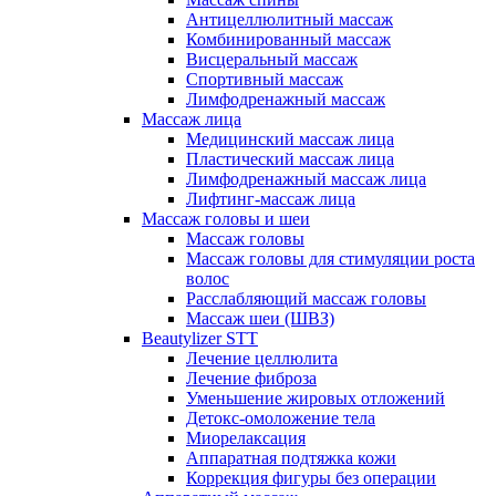
Антицеллюлитный массаж
Комбинированный массаж
Висцеральный массаж
Спортивный массаж
Лимфодренажный массаж
Массаж лица
Медицинский массаж лица
Пластический массаж лица
Лимфодренажный массаж лица
Лифтинг-массаж лица
Массаж головы и шеи
Массаж головы
Массаж головы для стимуляции роста
волос
Расслабляющий массаж головы
Массаж шеи (ШВЗ)
Beautylizer STT
Лечение целлюлита
Лечение фиброза
Уменьшение жировых отложений
Детокс-омоложение тела
Миорелаксация
Аппаратная подтяжка кожи
Коррекция фигуры без операции