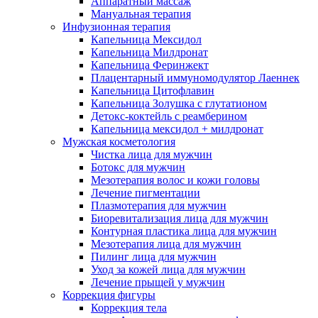
Аппаратный массаж
Мануальная терапия
Инфузионная терапия
Капельница Мексидол
Капельница Милдронат
Капельница Феринжект
Плацентарный иммуномодулятор Лаеннек
Капельница Цитофлавин
Капельница Золушка с глутатионом
Детокс-коктейль с реамберином
Капельница мексидол + милдронат
Мужская косметология
Чистка лица для мужчин
Ботокс для мужчин
Мезотерапия волос и кожи головы
Лечение пигментации
Плазмотерапия для мужчин
Биоревитализация лица для мужчин
Контурная пластика лица для мужчин
Мезотерапия лица для мужчин
Пилинг лица для мужчин
Уход за кожей лица для мужчин
Лечение прыщей у мужчин
Коррекция фигуры
Коррекция тела