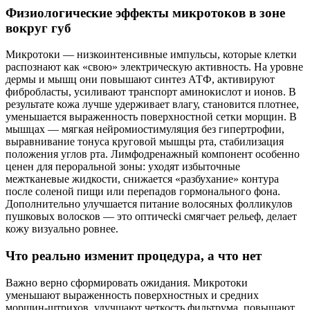
Физиологические эффекты микротоков в зоне
вокруг губ
Микротоки — низкоинтенсивные импульсы, которые клетки
распознают как «свою» электрическую активность. На уровне
дермы и мышц они повышают синтез АТФ, активируют
фибробласты, усиливают транспорт аминокислот и ионов. В
результате кожа лучше удерживает влагу, становится плотнее,
уменьшается выраженность поверхностной сетки морщин. В
мышцах — мягкая нейромиостимуляция без гипертрофии,
выравнивание тонуса круговой мышцы рта, стабилизация
положения углов рта. Лимфодренажный компонент особенно
ценен для пероральной зоны: уходят избыточные
межтканевые жидкости, снижается «разбухание» контура
после соленой пищи или перепадов гормонального фона.
Дополнительно улучшается питание волосяных фолликулов
пушковых волосков — это оптичесki смягчает рельеф, делает
кожу визуально ровнее.
Что реально изменит процедура, а что нет
Важно верно сформировать ожидания. Микротоки
уменьшают выраженность поверхностных и средних
морщин‑штрихов, улучшают четкость фильтрума, повышают