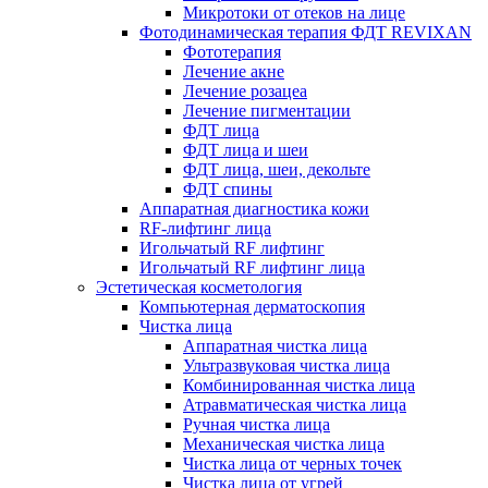
Микротоки от отеков на лице
Фотодинамическая терапия ФДТ REVIXAN
Фототерапия
Лечение акне
Лечение розацеа
Лечение пигментации
ФДТ лица
ФДТ лица и шеи
ФДТ лица, шеи, декольте
ФДТ спины
Аппаратная диагностика кожи
RF-лифтинг лица
Игольчатый RF лифтинг
Игольчатый RF лифтинг лица
Эстетическая косметология
Компьютерная дерматоскопия
Чистка лица
Аппаратная чистка лица
Ультразвуковая чистка лица
Комбинированная чистка лица
Атравматическая чистка лица
Ручная чистка лица
Механическая чистка лица
Чистка лица от черных точек
Чистка лица от угрей