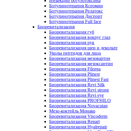
Инъекции ботулотоксина
Ботулинотерапия Ксеомин
Ботулинотерапия Релатокс
Ботулинотерапия Диспорт
Ботулинотерапия Full face
Биоревитализация
Биоревитализация губ
Биоревитализация вокруг глаз
Биоревитализация рук
Биоревитализация шеи и декольте
Уколы пептидов для лица
Биоревитализация мезовартон
Биоревитализация мезоксантин
Биоревитализация Filorga
Биоревитализация Plinest
Биоревитализация Plinest Fast
Биоревитализация Revi Silk
Биоревитализация Revi strong
Биоревитализация Revi eye
Биоревитализация PROFHILO
Биоревитализация Novacutan
Мезо-коктейль Монако
Биоревитализация Viscoderm
Биоревитализация Repart
Биоревитализация Hyalrepair