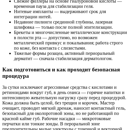
Свежие филлеры на основе гиалуроновой кислоты —
временная пауза для стабилизации геля.
Нитевые импланты — выдерживают срок для
интеграции нитей.
Недавние пилинги срединной глубины, лазерная
шлифовка — только после полной эпителизации.
Брекеты и многочисленные металлические конструкции
в полости рта — допустимо, но возможен
металлический привкус и покалывания; работа строго
по коже, без контакта с слизистыми.
Тяжелые формы розацеа, активный периоральный
дерматит — сначала стабилизация дерматологом.
Как подготовиться и как проходит безопасная
процедура
За сутки исключают агрессивные средства с кислотами и
ретиноидами вокруг губ, в день сеанса — горячие напитки и
интенсивную жевательную нагрузку сразу перед процедурой.
Кожа должна быть целой, без трещин и корочек. Мастер
очищает, проводит мягкий дренаж, наносит контактный гель,
безопасный для околоротовой зоны, но не работающий по
красной кайме губ. Рабочие насадки — микротоковые
перчатки или тонкие зонды. В пероральной зоне
предпочтительны малые электроды с точечной и векторной