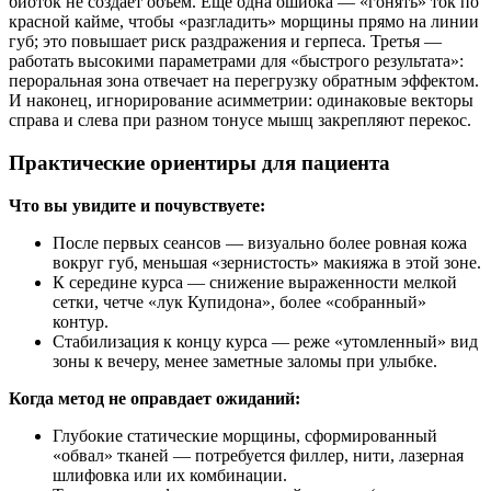
биоток не создает объем. Еще одна ошибка — «гонять» ток по
красной кайме, чтобы «разгладить» морщины прямо на линии
губ; это повышает риск раздражения и герпеса. Третья —
работать высокими параметрами для «быстрого результата»:
пероральная зона отвечает на перегрузку обратным эффектом.
И наконец, игнорирование асимметрии: одинаковые векторы
справа и слева при разном тонусе мышц закрепляют перекос.
Практические ориентиры для пациента
Что вы увидите и почувствуете:
После первых сеансов — визуально более ровная кожа
вокруг губ, меньшая «зернистость» макияжа в этой зоне.
К середине курса — снижение выраженности мелкой
сетки, четче «лук Купидона», более «собранный»
контур.
Стабилизация к концу курса — реже «утомленный» вид
зоны к вечеру, менее заметные заломы при улыбке.
Когда метод не оправдает ожиданий:
Глубокие статические морщины, сформированный
«обвал» тканей — потребуется филлер, нити, лазерная
шлифовка или их комбинации.