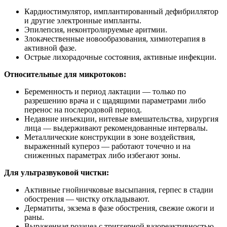
Кардиостимулятор, имплантированный дефибриллятор
и другие электронные импланты.
Эпилепсия, неконтролируемые аритмии.
Злокачественные новообразования, химиотерапия в
активной фазе.
Острые лихорадочные состояния, активные инфекции.
Относительные для микротоков:
Беременность и период лактации — только по
разрешению врача и с щадящими параметрами либо
перенос на послеродовой период.
Недавние инъекции, нитевые вмешательства, хирургия
лица — выдерживают рекомендованные интервалы.
Металлические конструкции в зоне воздействия,
выраженный купероз — работают точечно и на
сниженных параметрах либо избегают зоны.
Для ультразвуковой чистки:
Активные гнойничковые высыпания, герпес в стадии
обострения — чистку откладывают.
Дерматиты, экзема в фазе обострения, свежие ожоги и
раны.
Выраженная розацеа с триггерной вазореактивностью