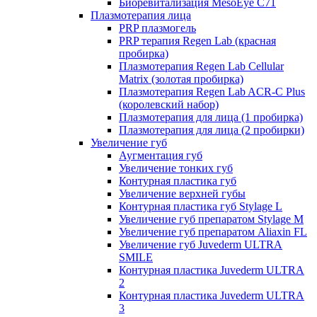
Биоревитализация MesoEye C71
Плазмотерапия лица
PRP плазмогель
PRP терапия Regen Lab (красная
пробирка)
Плазмотерапия Regen Lab Cellular
Matrix (золотая пробирка)
Плазмотерапия Regen Lab ACR-C Plus
(королевский набор)
Плазмотерапия для лица (1 пробирка)
Плазмотерапия для лица (2 пробирки)
Увеличение губ
Аугментация губ
Увеличение тонких губ
Контурная пластика губ
Увеличение верхней губы
Контурная пластика губ Stylage L
Увеличение губ препаратом Stylage M
Увеличение губ препаратом Aliaxin FL
Увеличение губ Juvederm ULTRA
SMILE
Контурная пластика Juvederm ULTRA
2
Контурная пластика Juvederm ULTRA
3