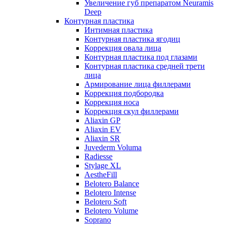
Увеличение губ препаратом Neuramis
Deep
Контурная пластика
Интимная пластика
Контурная пластика ягодиц
Коррекция овала лица
Контурная пластика под глазами
Контурная пластика средней трети
лица
Армирование лица филлерами
Коррекция подбородка
Коррекция носа
Коррекция скул филлерами
Aliaxin GP
Aliaxin EV
Aliaxin SR
Juvederm Voluma
Radiesse
Stylage XL
AestheFill
Belotero Balance
Belotero Intense
Belotero Soft
Belotero Volume
Soprano