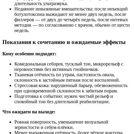
длительность ультразвука.
Недавние инвазивные вмешательства: после инъекций
ботулотоксина выжидают не менее двух недель, после
филлеров — от двух до четырёх недель, после нитевых
методик — по согласованию с врачом, обычно от шести
недель.
Показания к сочетанию и ожидаемые эффекты
Кому особенно подходит:
Комедональная себорея, тусклый тон, микрорельеф с
неровностями без активных гнойничков.
Тканевая отёчность по утрам, пастозность овала,
склонность к застойным пятнам после воспалений.
Стрессовая кожа: нарушенный барьер, обезвоженность
при одновременной склонности к забитым порам.
Подготовка к событию: нужен чистый рельеф и
спокойный тон без длительной реабилитации.
Что ожидаем на выходе:
Ровная поверхность, уменьшение визуальной
зернистости и себум-плёнки.
Менее выраженная отёчность, более чёткие контуры