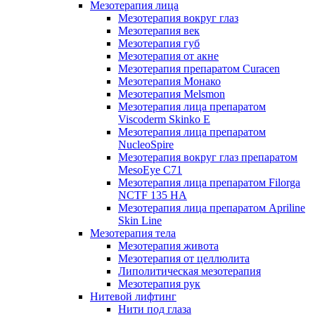
Мезотерапия лица
Мезотерапия вокруг глаз
Мезотерапия век
Мезотерапия губ
Мезотерапия от акне
Мезотерапия препаратом Curacen
Мезотерапия Монако
Мезотерапия Melsmon
Мезотерапия лица препаратом
Viscoderm Skinko E
Мезотерапия лица препаратом
NucleoSpire
Мезотерапия вокруг глаз препаратом
MesoEye С71
Мезотерапия лица препаратом Filorga
NCTF 135 HA
Мезотерапия лица препаратом Apriline
Skin Line
Мезотерапия тела
Мезотерапия живота
Мезотерапия от целлюлита
Липолитическая мезотерапия
Мезотерапия рук
Нитевой лифтинг
Нити под глаза