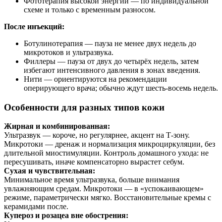
Фототерапия высокой энергии — по индивидуальной
схеме и только с временным разносом.
После инъекций:
Ботулинотерапия — пауза не менее двух недель до
микротоков и ультразвука.
Филлеры — пауза от двух до четырёх недель, затем
избегают интенсивного давления в зонах введения.
Нити — ориентируются на рекомендации
оперирующего врача; обычно ждут шесть-восемь недель.
Особенности для разных типов кожи
Жирная и комбинированная:
Ультразвук — короче, но регулярнее, акцент на Т-зону.
Микротоки — дренаж и нормализация микроциркуляции, без
длительной миостимуляции. Контроль домашного ухода: не
пересушивать, иначе компенсаторно вырастет себум.
Сухая и чувствительная:
Минимальное время ультразвука, больше внимания
увлажняющим средам. Микротоки — в «успокаивающем»
режиме, параметрически мягко. Восстановительные кремы с
керамидами после.
Купероз и розацеа вне обострения: