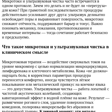
Микротоки и ультразвуковая чистка часто встречаются в
одном протоколе. Зачем это делать и не будет ли «перегруза»
для кожи? При грамотной последовательности процедуры
действительно усиливают друг друга: ультразвук деликатно
освобождает поры и выравнивает поверхность, микротоки
снижают отёчность, поддерживают барьер и тонус. Важно
понимать механику, показания, противопоказания и
временные интервалы — тогда сочетание работает безопасно
и предсказуемо.
Что такое микротоки и ультразвуковая чистка в
клиническом смысле
Микротоковая терапия — воздействие сверхмалых токов на
уровне микромпер с целью нормализации микроциркуляции,
лимфодренажа и клеточного метаболизма. Кожа «не должна»
ощущать боль; в корректных параметрах процедура
переносится комфортно, иногда чувствуется лёгкое
покалывание или металлический привкус на кончике языка
— это допустимо. Ультразвуковая чистка — работа лопаткой с
частотой акустических колебаний, создающих
кавитационный эффект в водной плёнке на коже. Результат —
размягчение рогового слоя, удаление поверхностных
комедонов, полировка микрорельефа без абразивов и
выраженной травмы.
Ключевой момент: эти методы