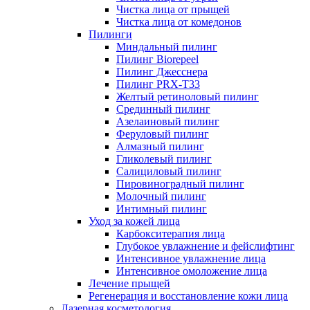
Чистка лица от прыщей
Чистка лица от комедонов
Пилинги
Миндальный пилинг
Пилинг Biorepeel
Пилинг Джесснера
Пилинг PRX-T33
Желтый ретиноловый пилинг
Срединный пилинг
Азелаиновый пилинг
Феруловый пилинг
Алмазный пилинг
Гликолевый пилинг
Салициловый пилинг
Пировиноградный пилинг
Молочный пилинг
Интимный пилинг
Уход за кожей лица
Карбокситерапия лица
Глубокое увлажнение и фейслифтинг
Интенсивное увлажнение лица
Интенсивное омоложение лица
Лечение прыщей
Регенерация и восстановление кожи лица
Лазерная косметология