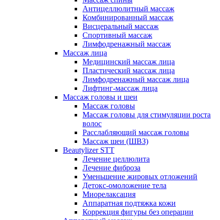
Антицеллюлитный массаж
Комбинированный массаж
Висцеральный массаж
Спортивный массаж
Лимфодренажный массаж
Массаж лица
Медицинский массаж лица
Пластический массаж лица
Лимфодренажный массаж лица
Лифтинг-массаж лица
Массаж головы и шеи
Массаж головы
Массаж головы для стимуляции роста
волос
Расслабляющий массаж головы
Массаж шеи (ШВЗ)
Beautylizer STT
Лечение целлюлита
Лечение фиброза
Уменьшение жировых отложений
Детокс-омоложение тела
Миорелаксация
Аппаратная подтяжка кожи
Коррекция фигуры без операции