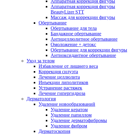
Аппаратная коррекция фигуры
Аппаратная коррекция фигуры
BeautyLizer STT
Массаж для коррекции фигуры
Обертывание
Обертывание для тела
Бандажное обертывание
Антицеллюлитное обертывание
Омоложение + детокс
Обертывание для коррекции фигуры
Антиоксидантное обертывание
Уход за телом
Избавление от лишнего веса
Коррекция силуэта
Лечение целлюлита
Инъекции липолитиков
Устранение растяжек
Лечение гипергидроза
Дерматология
Удаление новообразований
Удаление кератом
Удаление папиллом
Удаление дерматофибромы
Удаление фибром
Дерматоскопия