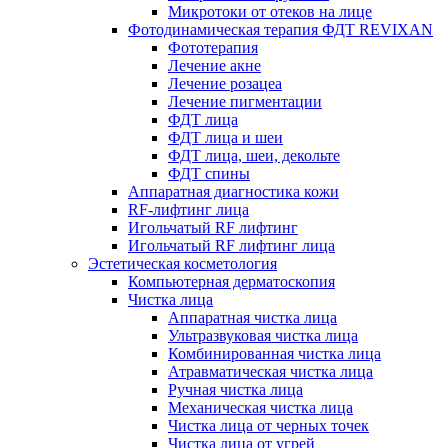
Микротоки от отеков на лице
Фотодинамическая терапия ФДТ REVIXAN
Фототерапия
Лечение акне
Лечение розацеа
Лечение пигментации
ФДТ лица
ФДТ лица и шеи
ФДТ лица, шеи, декольте
ФДТ спины
Аппаратная диагностика кожи
RF-лифтинг лица
Игольчатый RF лифтинг
Игольчатый RF лифтинг лица
Эстетическая косметология
Компьютерная дерматоскопия
Чистка лица
Аппаратная чистка лица
Ультразвуковая чистка лица
Комбинированная чистка лица
Атравматическая чистка лица
Ручная чистка лица
Механическая чистка лица
Чистка лица от черных точек
Чистка лица от угрей