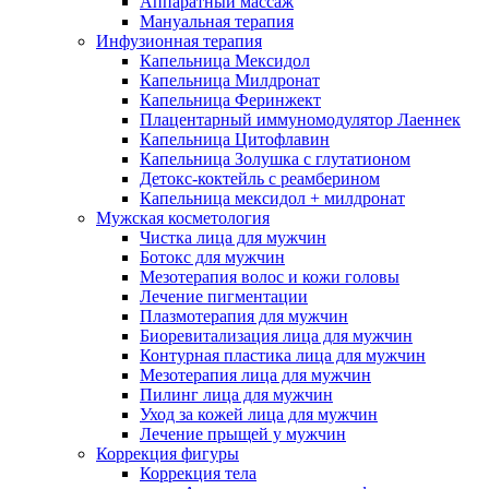
Аппаратный массаж
Мануальная терапия
Инфузионная терапия
Капельница Мексидол
Капельница Милдронат
Капельница Феринжект
Плацентарный иммуномодулятор Лаеннек
Капельница Цитофлавин
Капельница Золушка с глутатионом
Детокс-коктейль с реамберином
Капельница мексидол + милдронат
Мужская косметология
Чистка лица для мужчин
Ботокс для мужчин
Мезотерапия волос и кожи головы
Лечение пигментации
Плазмотерапия для мужчин
Биоревитализация лица для мужчин
Контурная пластика лица для мужчин
Мезотерапия лица для мужчин
Пилинг лица для мужчин
Уход за кожей лица для мужчин
Лечение прыщей у мужчин
Коррекция фигуры
Коррекция тела