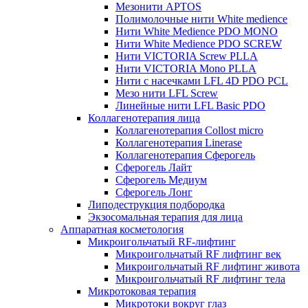
Мезонити APTOS
Полимолочные нити White medience
Нити White Medience PDO MONO
Нити White Medience PDO SCREW
Нити VICTORIA Screw PLLA
Нити VICTORIA Mono PLLA
Нити с насечками LFL 4D PDO PCL
Мезо нити LFL Screw
Линейные нити LFL Basic PDO
Коллагенотерапия лица
Коллагенотерапия Collost micro
Коллагенотерапия Linerase
Коллагенотерапия Сферогель
Сферогель Лайт
Сферогель Медиум
Сферогель Лонг
Липодеструкция подбородка
Экзосомальная терапия для лица
Аппаратная косметология
Микроигольчатый RF-лифтинг
Микроигольчатый RF лифтинг век
Микроигольчатый RF лифтинг живота
Микроигольчатый RF лифтинг тела
Микротоковая терапия
Микротоки вокруг глаз