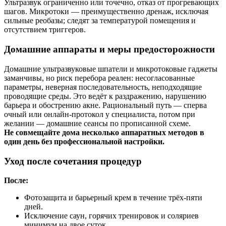
Ультразвук ограниченно или точечно, отказ от прогревающих
шагов. Микротоки — преимущественно дренаж, исключая
сильные реобазы; следят за температурой помещения и
отсутствием триггеров.
Домашние аппараты и меры предосторожности
Домашние ультразвуковые шпатели и микротоковые гаджеты
заманчивы, но риск перебора реален: несогласованные
параметры, неверная последовательность, неподходящие
проводящие среды. Это ведёт к раздражению, нарушению
барьера и обострению акне. Рациональный путь — сперва
очный или онлайн-протокол у специалиста, потом при
желании — домашние сеансы по прописанной схеме.
Не совмещайте дома несколько аппаратных методов в
один день без профессиональной настройки.
Уход после сочетания процедур
После:
Фотозащита и барьерный крем в течение трёх-пяти
дней.
Исключение саун, горячих тренировок и соляриев
минимум на двое суток.