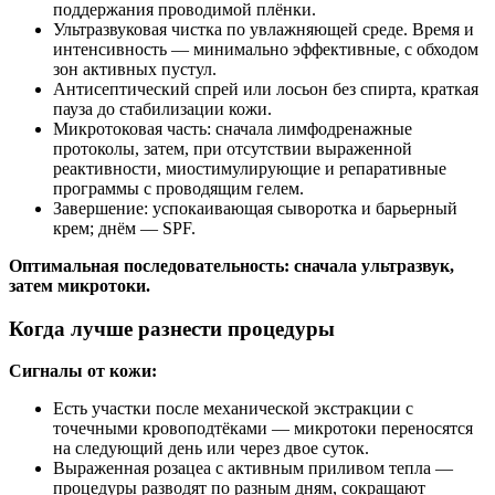
поддержания проводимой плёнки.
Ультразвуковая чистка по увлажняющей среде. Время и
интенсивность — минимально эффективные, с обходом
зон активных пустул.
Антисептический спрей или лосьон без спирта, краткая
пауза до стабилизации кожи.
Микротоковая часть: сначала лимфодренажные
протоколы, затем, при отсутствии выраженной
реактивности, миостимулирующие и репаративные
программы с проводящим гелем.
Завершение: успокаивающая сыворотка и барьерный
крем; днём — SPF.
Оптимальная последовательность: сначала ультразвук,
затем микротоки.
Когда лучше разнести процедуры
Сигналы от кожи:
Есть участки после механической экстракции с
точечными кровоподтёками — микротоки переносятся
на следующий день или через двое суток.
Выраженная розацеа с активным приливом тепла —
процедуры разводят по разным дням, сокращают