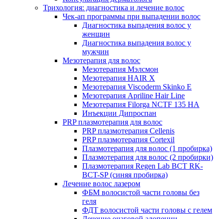
Трихология: диагностика и лечение волос
Чек-ап программы при выпадении волос
Диагностика выпадения волос у
женщин
Диагностика выпадения волос у
мужчин
Мезотерапия для волос
Мезотерапия Мэлсмон
Мезотерапия HAIR X
Мезотерапия Viscoderm Skinko E
Мезотерапия Apriline Hair Line
Мезотерапия Filorga NCTF 135 HA
Инъекции Дипроспан
PRP плазмотерапия для волос
PRP плазмотерапия Cellenis
PRP плазмотерапия Cortexil
Плазмотерапия для волос (1 пробирка)
Плазмотерапия для волос (2 пробирки)
Плазмотерапия Regen Lab BCT RK-
BCT-SP (синяя пробирка)
Лечение волос лазером
ФБМ волосистой части головы без
геля
ФДТ волосистой части головы с гелем
Лечение очаговой алопеции