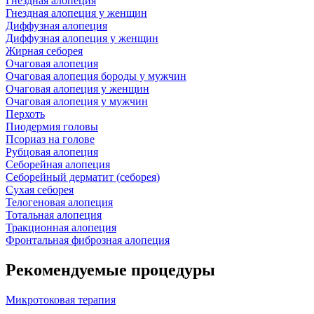
Гнездная алопеция
Гнездная алопеция у женщин
Диффузная алопеция
Диффузная алопеция у женщин
Жирная себорея
Очаговая алопеция
Очаговая алопеция бороды у мужчин
Очаговая алопеция у женщин
Очаговая алопеция у мужчин
Перхоть
Пиодермия головы
Псориаз на голове
Рубцовая алопеция
Себорейная алопеция
Себорейный дерматит (себорея)
Сухая себорея
Телогеновая алопеция
Тотальная алопеция
Тракционная алопеция
Фронтальная фиброзная алопеция
Рекомендуемые процедуры
Микротоковая терапия