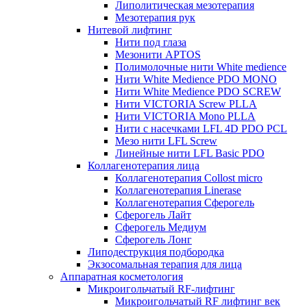
Липолитическая мезотерапия
Мезотерапия рук
Нитевой лифтинг
Нити под глаза
Мезонити APTOS
Полимолочные нити White medience
Нити White Medience PDO MONO
Нити White Medience PDO SCREW
Нити VICTORIA Screw PLLA
Нити VICTORIA Mono PLLA
Нити с насечками LFL 4D PDO PCL
Мезо нити LFL Screw
Линейные нити LFL Basic PDO
Коллагенотерапия лица
Коллагенотерапия Collost micro
Коллагенотерапия Linerase
Коллагенотерапия Сферогель
Сферогель Лайт
Сферогель Медиум
Сферогель Лонг
Липодеструкция подбородка
Экзосомальная терапия для лица
Аппаратная косметология
Микроигольчатый RF-лифтинг
Микроигольчатый RF лифтинг век