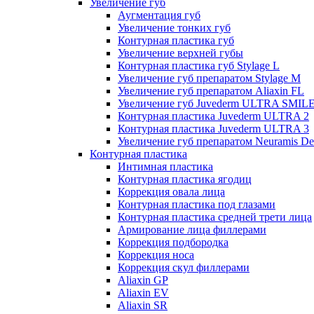
Увеличение губ
Аугментация губ
Увеличение тонких губ
Контурная пластика губ
Увеличение верхней губы
Контурная пластика губ Stylage L
Увеличение губ препаратом Stylage M
Увеличение губ препаратом Aliaxin FL
Увеличение губ Juvederm ULTRA SMIL
Контурная пластика Juvederm ULTRA 2
Контурная пластика Juvederm ULTRA 3
Увеличение губ препаратом Neuramis De
Контурная пластика
Интимная пластика
Контурная пластика ягодиц
Коррекция овала лица
Контурная пластика под глазами
Контурная пластика средней трети лица
Армирование лица филлерами
Коррекция подбородка
Коррекция носа
Коррекция скул филлерами
Aliaxin GP
Aliaxin EV
Aliaxin SR