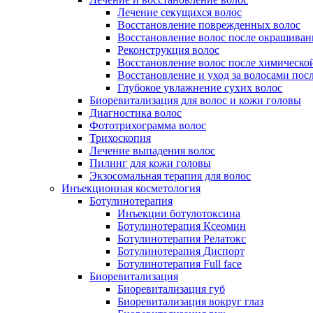
Лечение секущихся волос
Восстановление поврежденных волос
Восстановление волос после окрашиван
Реконструкция волос
Восстановление волос после химическо
Восстановление и уход за волосами пос
Глубокое увлажнение сухих волос
Биоревитализация для волос и кожи головы
Диагностика волос
Фототрихограмма волос
Трихоскопия
Лечение выпадения волос
Пилинг для кожи головы
Экзосомальная терапия для волос
Инъекционная косметология
Ботулинотерапия
Инъекции ботулотоксина
Ботулинотерапия Ксеомин
Ботулинотерапия Релатокс
Ботулинотерапия Диспорт
Ботулинотерапия Full face
Биоревитализация
Биоревитализация губ
Биоревитализация вокруг глаз