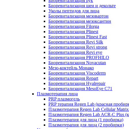
Биоревитализация рук
Биоревитализация шеи и декольте
Уколы пептидов для лица
Биоревитализация мезовартон
Биоревитализация мезоксантин
Биоревитализация Filorga
Биоревитализация Plinest
Биоревитализация Plinest Fast
Биоревитализация Revi Silk
Биоревитализация Revi strong
Биоревитализация Revi eye
Биоревитализация PROFHILO
Биоревитализация Novacutan
Мезо-коктейль Монако
Биоревитализация Viscoderm
Биоревитализация Repart
Биоревитализация Hyalrepair
Биоревитализация MesoEye C71
Плазмотерапия лица
PRP плазмогель
PRP терапия Regen Lab (красная пробир
Плазмотерапия Regen Lab Cellular Matrix
Плазмотерапия Regen Lab ACR-C Plus (к
Плазмотерапия для лица (1 пробирка)
Плазмотерапия для лица (2 пробирки)