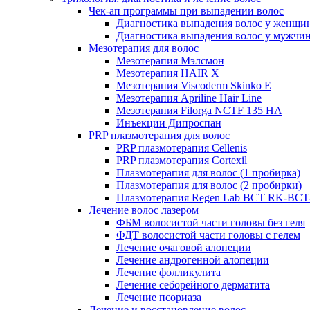
Чек-ап программы при выпадении волос
Диагностика выпадения волос у женщи
Диагностика выпадения волос у мужчи
Мезотерапия для волос
Мезотерапия Мэлсмон
Мезотерапия HAIR X
Мезотерапия Viscoderm Skinko E
Мезотерапия Apriline Hair Line
Мезотерапия Filorga NCTF 135 HA
Инъекции Дипроспан
PRP плазмотерапия для волос
PRP плазмотерапия Cellenis
PRP плазмотерапия Cortexil
Плазмотерапия для волос (1 пробирка)
Плазмотерапия для волос (2 пробирки)
Плазмотерапия Regen Lab BCT RK-BCT-
Лечение волос лазером
ФБМ волосистой части головы без геля
ФДТ волосистой части головы с гелем
Лечение очаговой алопеции
Лечение андрогенной алопеции
Лечение фолликулита
Лечение себорейного дерматита
Лечение псориаза
Лечение и восстановление волос