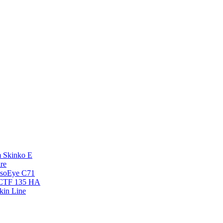
 Skinko E
re
esoEye С71
NCTF 135 HA
kin Line