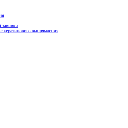
ия
й завивки
ле кератинового выпрямления