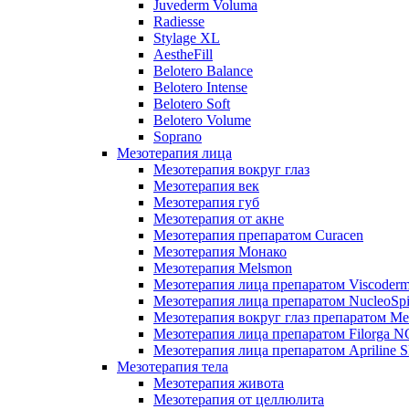
Juvederm Voluma
Radiesse
Stylage XL
AestheFill
Belotero Balance
Belotero Intense
Belotero Soft
Belotero Volume
Soprano
Мезотерапия лица
Мезотерапия вокруг глаз
Мезотерапия век
Мезотерапия губ
Мезотерапия от акне
Мезотерапия препаратом Curacen
Мезотерапия Монако
Мезотерапия Melsmon
Мезотерапия лица препаратом Viscoderm
Мезотерапия лица препаратом NucleoSpi
Мезотерапия вокруг глаз препаратом M
Мезотерапия лица препаратом Filorga 
Мезотерапия лица препаратом Apriline S
Мезотерапия тела
Мезотерапия живота
Мезотерапия от целлюлита