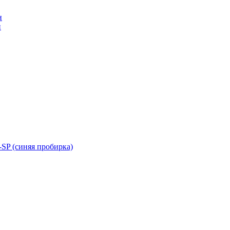
н
н
SP (синяя пробирка)