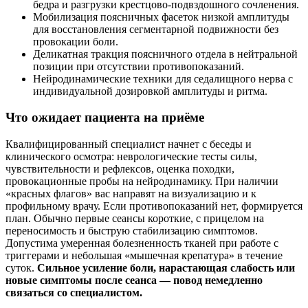
бедра и разгрузки крестцово-подвздошного сочленения.
Мобилизация поясничных фасеток низкой амплитуды
для восстановления сегментарной подвижности без
провокации боли.
Деликатная тракция поясничного отдела в нейтральной
позиции при отсутствии противопоказаний.
Нейродинамические техники для седалищного нерва с
индивидуальной дозировкой амплитуды и ритма.
Что ожидает пациента на приёме
Квалифицированный специалист начнет с беседы и
клинического осмотра: неврологические тесты силы,
чувствительности и рефлексов, оценка походки,
провокационные пробы на нейродинамику. При наличии
«красных флагов» вас направят на визуализацию и к
профильному врачу. Если противопоказаний нет, формируется
план. Обычно первые сеансы короткие, с прицелом на
переносимость и быструю стабилизацию симптомов.
Допустима умеренная болезненность тканей при работе с
триггерами и небольшая «мышечная крепатура» в течение
суток.
Сильное усиление боли, нарастающая слабость или
новые симптомы после сеанса — повод немедленно
связаться со специалистом.