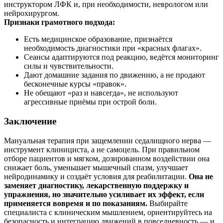
инструктором ЛФК и, при необходимости, неврологом или
нейрохирургом.
Признаки грамотного подхода:
Есть медицинское образование, признаётся
необходимость диагностики при «красных флагах».
Сеансы адаптируются под реакцию, ведётся мониторинг
силы и чувствительности.
Дают домашние задания по движению, а не продают
бесконечные курсы «правок».
Не обещают «раз и навсегда», не используют
агрессивные приёмы при острой боли.
Заключение
Мануальная терапия при защемлении седалищного нерва —
инструмент клинициста, а не самоцель. При правильном
отборе пациентов и мягком, дозированном воздействии она
снижает боль, уменьшает мышечный спазм, улучшает
нейродинамику и создаёт условия для реабилитации.
Она не
заменяет диагностику, лекарственную поддержку и
упражнения, но значительно усиливает их эффект, если
применяется вовремя и по показаниям.
Выбирайте
специалиста с клиническим мышлением, ориентируйтесь на
безопасность и интеграцию движений в повседневность — и