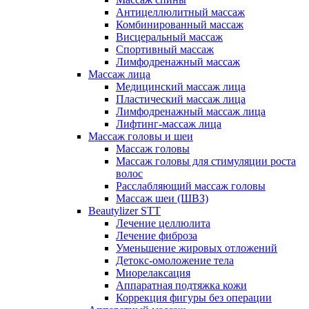
Антицеллюлитный массаж
Комбинированный массаж
Висцеральный массаж
Спортивный массаж
Лимфодренажный массаж
Массаж лица
Медицинский массаж лица
Пластический массаж лица
Лимфодренажный массаж лица
Лифтинг-массаж лица
Массаж головы и шеи
Массаж головы
Массаж головы для стимуляции роста
волос
Расслабляющий массаж головы
Массаж шеи (ШВЗ)
Beautylizer STT
Лечение целлюлита
Лечение фиброза
Уменьшение жировых отложений
Детокс-омоложение тела
Миорелаксация
Аппаратная подтяжка кожи
Коррекция фигуры без операции