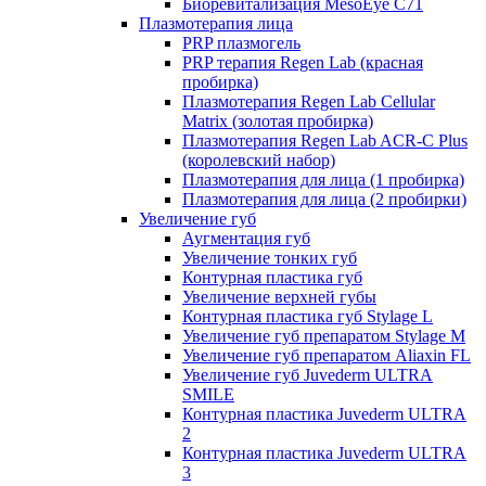
Биоревитализация MesoEye C71
Плазмотерапия лица
PRP плазмогель
PRP терапия Regen Lab (красная
пробирка)
Плазмотерапия Regen Lab Cellular
Matrix (золотая пробирка)
Плазмотерапия Regen Lab ACR-C Plus
(королевский набор)
Плазмотерапия для лица (1 пробирка)
Плазмотерапия для лица (2 пробирки)
Увеличение губ
Аугментация губ
Увеличение тонких губ
Контурная пластика губ
Увеличение верхней губы
Контурная пластика губ Stylage L
Увеличение губ препаратом Stylage M
Увеличение губ препаратом Aliaxin FL
Увеличение губ Juvederm ULTRA
SMILE
Контурная пластика Juvederm ULTRA
2
Контурная пластика Juvederm ULTRA
3