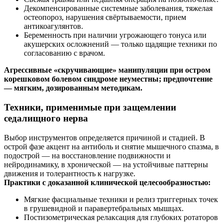
Декомпенсированные системные заболевания, тяжелая
остеопороз, нарушения свёртываемости, прием
антикоагулянтов.
Беременность при наличии угрожающего тонуса или
акушерских осложнений — только щадящие техники по
согласованию с врачом.
Агрессивные «скручивающие» манипуляции при остром
корешковом болевом синдроме неуместны; предпочтение
— мягким, дозированным методикам.
Техники, применимые при защемлении
седалищного нерва
Выбор инструментов определяется причиной и стадией. В
острой фазе акцент на антиболь и снятие мышечного спазма, в
подострой — на восстановление подвижности и
нейродинамику, в хронической — на устойчивые паттерны
движения и толерантность к нагрузке.
Практики с доказанной клинической целесообразностью:
Мягкие фасциальные техники и релиз триггерных точек
в грушевидной и паравертебральных мышцах.
Постизометрическая релаксация для глубоких ротаторов