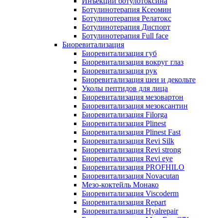
Инъекции ботулотоксина
Ботулинотерапия Ксеомин
Ботулинотерапия Релатокс
Ботулинотерапия Диспорт
Ботулинотерапия Full face
Биоревитализация
Биоревитализация губ
Биоревитализация вокруг глаз
Биоревитализация рук
Биоревитализация шеи и декольте
Уколы пептидов для лица
Биоревитализация мезовартон
Биоревитализация мезоксантин
Биоревитализация Filorga
Биоревитализация Plinest
Биоревитализация Plinest Fast
Биоревитализация Revi Silk
Биоревитализация Revi strong
Биоревитализация Revi eye
Биоревитализация PROFHILO
Биоревитализация Novacutan
Мезо-коктейль Монако
Биоревитализация Viscoderm
Биоревитализация Repart
Биоревитализация Hyalrepair