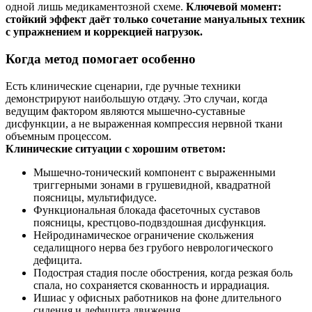
одной лишь медикаментозной схеме.
Ключевой момент:
стойкий эффект даёт только сочетание мануальных техник
с упражнением и коррекцией нагрузок.
Когда метод помогает особенно
Есть клинические сценарии, где ручные техники
демонстрируют наибольшую отдачу. Это случаи, когда
ведущим фактором являются мышечно-суставные
дисфункции, а не выраженная компрессия нервной ткани
объемным процессом.
Клинические ситуации с хорошим ответом:
Мышечно-тонический компонент с выраженными
триггерными зонами в грушевидной, квадратной
поясницы, мультифидусе.
Функциональная блокада фасеточных суставов
поясницы, крестцово-подвздошная дисфункция.
Нейродинамическое ограничение скольжения
седалищного нерва без грубого неврологического
дефицита.
Подострая стадия после обострения, когда резкая боль
спала, но сохраняется скованность и иррадиация.
Ишиас у офисных работников на фоне длительного
сидения и дефицита движения.