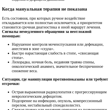
Когда мануальная терапия не показана
Есть состояния, при которых ручное воздействие
откладывается или полностью исключается, а приоритетом
становится срочная диагностика и иной маршрут лечения.
Сигналы немедленного обращения за неотложной
помощью:
Нарушение контроля мочеиспускания или дефекации,
анестезия в зоне «седла».
Быстро нарастающая слабость в стопе, «свисающая
стопа».
Лихорадка, ночная боль, недавняя травма спины,
онкологический анамнез, значительное беспричинное
снижение веса.
Ситуации, где манипуляции противопоказаны или требуют
отсрочки:
Острая выраженная радикулопатия с прогрессирующим
неврологическим дефицитом.
Подозрение на инфекцию, опухоль, компрессионный
перелом, нестабильный спондилолистез.
Свежая травма или недавняя операция на позвоночнике.