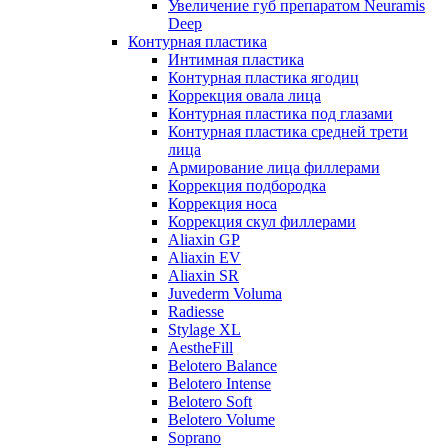
Увеличение губ препаратом Neuramis
Deep
Контурная пластика
Интимная пластика
Контурная пластика ягодиц
Коррекция овала лица
Контурная пластика под глазами
Контурная пластика средней трети
лица
Армирование лица филлерами
Коррекция подбородка
Коррекция носа
Коррекция скул филлерами
Aliaxin GP
Aliaxin EV
Aliaxin SR
Juvederm Voluma
Radiesse
Stylage XL
AestheFill
Belotero Balance
Belotero Intense
Belotero Soft
Belotero Volume
Soprano