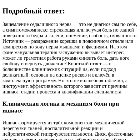
Подробный ответ:
Защемление седалищного нерва — это не диагноз сам по себе,
а симптомокомплекс: стреляющая или жгучая боль по задней
поверхности бедра и голени, онемение, слабость, скованность.
Источник — раздражение корешка в поясничном отделе или
компрессия по ходу нерва мышцами и фасциями. На этом
фоне мануальная терапия заслуженно вызывает интерес:
может ли грамотная работа руками снизить боль, дать ноге
свободу и вернуть движение? Короткий ответ — в
большинстве клинических ситуаций да, если подход
деликатный, основан на оценке рисков и включён в
комплексную программу. Но это не волшебная таблетка, а
инструмент, эффективность которого зависит от причины
ишиаса, стадии процесса и квалификации специалиста.
Клиническая логика и механизм боли при
ишиасе
Ишиас формируется из трёх компонентов: механической
перегрузки тканей, воспалительной реакции и
нейропатической гиперчувствительности. Диск, фасеточные
суставы, связки, грушевидная и глубокие ротаторы бедра