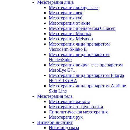
Мезотерапия лица
Мезотерапия вокруг глаз
Мезотерапия век
Мезотерапия губ
Мезотерапия от акне
Мезотерапия препаратом Curacen
Мезотерапия Монако
Мезотерапия Melsmon
Мезотерапия лица препаратом
Viscoderm Skinko E
Мезотерапия лица препаратом
NucleoSpire
Мезотерапия вокруг глаз препаратом
MesoEye С71
Мезотерапия лица препаратом Filorga
NCTF 135 HA
Мезотерапия лица препаратом Apriline
Skin Line
Мезотерапия тела
Мезотерапия живота
Мезотерапия от целлюлита
Липолитическая мезотерапия
Мезотерапия рук
Нитевой лифтинг
Нити под глаза