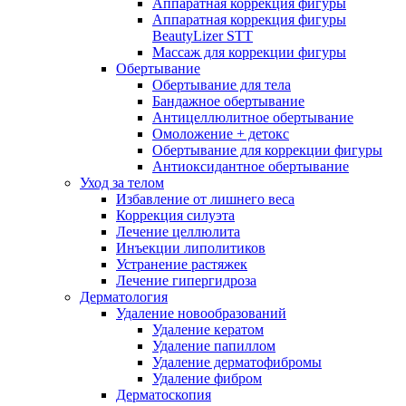
Аппаратная коррекция фигуры
Аппаратная коррекция фигуры
BeautyLizer STT
Массаж для коррекции фигуры
Обертывание
Обертывание для тела
Бандажное обертывание
Антицеллюлитное обертывание
Омоложение + детокс
Обертывание для коррекции фигуры
Антиоксидантное обертывание
Уход за телом
Избавление от лишнего веса
Коррекция силуэта
Лечение целлюлита
Инъекции липолитиков
Устранение растяжек
Лечение гипергидроза
Дерматология
Удаление новообразований
Удаление кератом
Удаление папиллом
Удаление дерматофибромы
Удаление фибром
Дерматоскопия