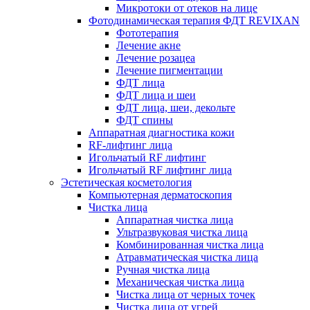
Микротоки от отеков на лице
Фотодинамическая терапия ФДТ REVIXAN
Фототерапия
Лечение акне
Лечение розацеа
Лечение пигментации
ФДТ лица
ФДТ лица и шеи
ФДТ лица, шеи, декольте
ФДТ спины
Аппаратная диагностика кожи
RF-лифтинг лица
Игольчатый RF лифтинг
Игольчатый RF лифтинг лица
Эстетическая косметология
Компьютерная дерматоскопия
Чистка лица
Аппаратная чистка лица
Ультразвуковая чистка лица
Комбинированная чистка лица
Атравматическая чистка лица
Ручная чистка лица
Механическая чистка лица
Чистка лица от черных точек
Чистка лица от угрей