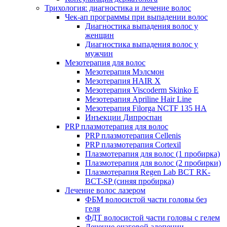
Трихология: диагностика и лечение волос
Чек-ап программы при выпадении волос
Диагностика выпадения волос у
женщин
Диагностика выпадения волос у
мужчин
Мезотерапия для волос
Мезотерапия Мэлсмон
Мезотерапия HAIR X
Мезотерапия Viscoderm Skinko E
Мезотерапия Apriline Hair Line
Мезотерапия Filorga NCTF 135 HA
Инъекции Дипроспан
PRP плазмотерапия для волос
PRP плазмотерапия Cellenis
PRP плазмотерапия Cortexil
Плазмотерапия для волос (1 пробирка)
Плазмотерапия для волос (2 пробирки)
Плазмотерапия Regen Lab BCT RK-
BCT-SP (синяя пробирка)
Лечение волос лазером
ФБМ волосистой части головы без
геля
ФДТ волосистой части головы с гелем
Лечение очаговой алопеции