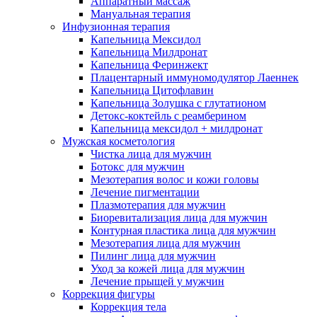
Аппаратный массаж
Мануальная терапия
Инфузионная терапия
Капельница Мексидол
Капельница Милдронат
Капельница Феринжект
Плацентарный иммуномодулятор Лаеннек
Капельница Цитофлавин
Капельница Золушка с глутатионом
Детокс-коктейль с реамберином
Капельница мексидол + милдронат
Мужская косметология
Чистка лица для мужчин
Ботокс для мужчин
Мезотерапия волос и кожи головы
Лечение пигментации
Плазмотерапия для мужчин
Биоревитализация лица для мужчин
Контурная пластика лица для мужчин
Мезотерапия лица для мужчин
Пилинг лица для мужчин
Уход за кожей лица для мужчин
Лечение прыщей у мужчин
Коррекция фигуры
Коррекция тела