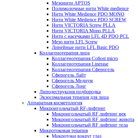
Мезонити APTOS
Полимолочные нити White medience
Нити White Medience PDO MONO
Нити White Medience PDO SCREW
Нити VICTORIA Screw PLLA
Нити VICTORIA Mono PLLA
Нити с насечками LFL 4D PDO PCL
Мезо нити LFL Screw
Линейные нити LFL Basic PDO
Коллагенотерапия лица
Коллагенотерапия Collost micro
Коллагенотерапия Linerase
Коллагенотерапия Сферогель
Сферогель Лайт
Сферогель Медиум
Сферогель Лонг
Липодеструкция подбородка
Экзосомальная терапия для лица
Аппаратная косметология
Микроигольчатый RF-лифтинг
Микроигольчатый RF лифтинг век
Микроигольчатый RF лифтинг живота
Микроигольчатый RF лифтинг тела
Микротоковая терапия
Микротоки вокруг глаз