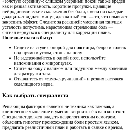
«золотую середину»: слишком усердный покой так же вреден,
как и резкая активность. Короткие прогулки, щадящие
нейродинамические скольжения без боли, смена поз каждые
двадцать–тридцать минут, адекватный сон — то, что помогает
закрепить эффект. Следите за реакцией: умеренная тянущая
усталость допустима, нарастающая стреляющая боль —
сигнал вернуться к специалисту для коррекции плана.
Полезные шаги в быту:
Сидите на стуле с опорой для поясницы, бедро и голень
под прямым углом, стопы на полу.
Не задерживайтесь в одной позе, используйте
напоминания о микропаузах.
Спите на боку с валиком или подушкой между коленями
для разгрузки таза.
Откажитесь от «само-скручиваний» и резких растяжек
седалищного нерва.
Как выбрать специалиста
Решающим фактором является не техника как таковая, а
клиническое мышление и умение встроить её в ваш контекст.
Специалист должен владеть неврологическим осмотром,
объяснять гипотезу происхождения боли простым языком,
предлагать реалистичный план и работать в связке с врачом,