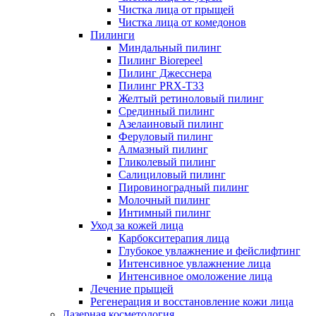
Чистка лица от прыщей
Чистка лица от комедонов
Пилинги
Миндальный пилинг
Пилинг Biorepeel
Пилинг Джесснера
Пилинг PRX-T33
Желтый ретиноловый пилинг
Срединный пилинг
Азелаиновый пилинг
Феруловый пилинг
Алмазный пилинг
Гликолевый пилинг
Салициловый пилинг
Пировиноградный пилинг
Молочный пилинг
Интимный пилинг
Уход за кожей лица
Карбокситерапия лица
Глубокое увлажнение и фейслифтинг
Интенсивное увлажнение лица
Интенсивное омоложение лица
Лечение прыщей
Регенерация и восстановление кожи лица
Лазерная косметология