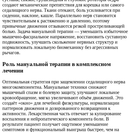
создают механические препятствия для корешка или самого
седалищного нерва. Ткани отекают, боль усиливается при
сидении, наклоне, кашле. Параллельно нерв становится
чувствительным к растяжению и давлению, поэтому
привычные движения отзываются резкой простреливающей
болью. Задача мануальной терапии — уменьшить избыточное
мышечно-фасциальное напряжение, восстановить суставную
подвижность, улучшить скольжение нервных структур и
нормализовать локальную биомеханику без агрессивных
рычагов.
Роль мануальной терапии в комплексном
лечении
Оптимальная стратегия при защемлении седалищного нерва
многокомпонентна. Мануальные техники снижают
мышечный спазм и болевую защиту, улучшают локальное
кровообращение, мягко увеличивают объём движений. Это
создаёт «окно» для лечебной физкультуры, нормализации
паттернов движения и дозированного возвращения к
активности. Лекарственная часть отвечает за купирование
воспаления и нейропатического компонента боли. В
результате пациент получает ощутимое уменьшение
симптомов и функциональный выигрыш быстрее, чем на