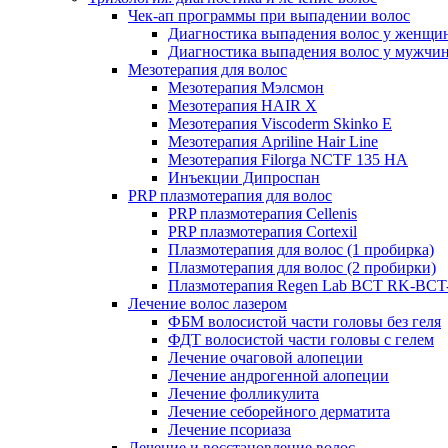
Чек-ап программы при выпадении волос
Диагностика выпадения волос у женщи
Диагностика выпадения волос у мужчи
Мезотерапия для волос
Мезотерапия Мэлсмон
Мезотерапия HAIR X
Мезотерапия Viscoderm Skinko E
Мезотерапия Apriline Hair Line
Мезотерапия Filorga NCTF 135 HA
Инъекции Дипроспан
PRP плазмотерапия для волос
PRP плазмотерапия Cellenis
PRP плазмотерапия Cortexil
Плазмотерапия для волос (1 пробирка)
Плазмотерапия для волос (2 пробирки)
Плазмотерапия Regen Lab BCT RK-BCT-
Лечение волос лазером
ФБМ волосистой части головы без геля
ФДТ волосистой части головы с гелем
Лечение очаговой алопеции
Лечение андрогенной алопеции
Лечение фолликулита
Лечение себорейного дерматита
Лечение псориаза
Лечение и восстановление волос