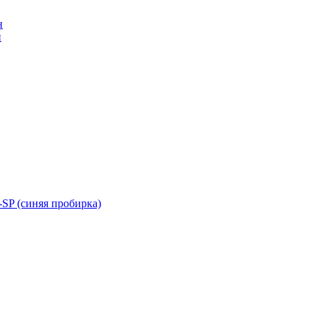
н
н
SP (синяя пробирка)