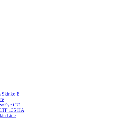
 Skinko E
re
esoEye С71
NCTF 135 HA
kin Line