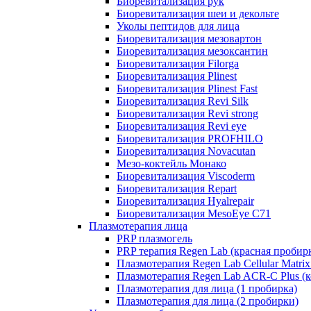
Биоревитализация рук
Биоревитализация шеи и декольте
Уколы пептидов для лица
Биоревитализация мезовартон
Биоревитализация мезоксантин
Биоревитализация Filorga
Биоревитализация Plinest
Биоревитализация Plinest Fast
Биоревитализация Revi Silk
Биоревитализация Revi strong
Биоревитализация Revi eye
Биоревитализация PROFHILO
Биоревитализация Novacutan
Мезо-коктейль Монако
Биоревитализация Viscoderm
Биоревитализация Repart
Биоревитализация Hyalrepair
Биоревитализация MesoEye C71
Плазмотерапия лица
PRP плазмогель
PRP терапия Regen Lab (красная пробир
Плазмотерапия Regen Lab Cellular Matrix
Плазмотерапия Regen Lab ACR-C Plus (к
Плазмотерапия для лица (1 пробирка)
Плазмотерапия для лица (2 пробирки)