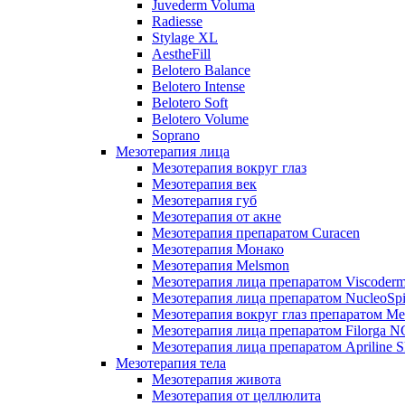
Juvederm Voluma
Radiesse
Stylage XL
AestheFill
Belotero Balance
Belotero Intense
Belotero Soft
Belotero Volume
Soprano
Мезотерапия лица
Мезотерапия вокруг глаз
Мезотерапия век
Мезотерапия губ
Мезотерапия от акне
Мезотерапия препаратом Curacen
Мезотерапия Монако
Мезотерапия Melsmon
Мезотерапия лица препаратом Viscoderm
Мезотерапия лица препаратом NucleoSpi
Мезотерапия вокруг глаз препаратом M
Мезотерапия лица препаратом Filorga 
Мезотерапия лица препаратом Apriline S
Мезотерапия тела
Мезотерапия живота
Мезотерапия от целлюлита