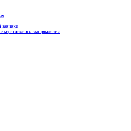
ия
й завивки
ле кератинового выпрямления