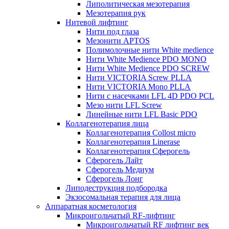
Липолитическая мезотерапия
Мезотерапия рук
Нитевой лифтинг
Нити под глаза
Мезонити APTOS
Полимолочные нити White medience
Нити White Medience PDO MONO
Нити White Medience PDO SCREW
Нити VICTORIA Screw PLLA
Нити VICTORIA Mono PLLA
Нити с насечками LFL 4D PDO PCL
Мезо нити LFL Screw
Линейные нити LFL Basic PDO
Коллагенотерапия лица
Коллагенотерапия Collost micro
Коллагенотерапия Linerase
Коллагенотерапия Сферогель
Сферогель Лайт
Сферогель Медиум
Сферогель Лонг
Липодеструкция подбородка
Экзосомальная терапия для лица
Аппаратная косметология
Микроигольчатый RF-лифтинг
Микроигольчатый RF лифтинг век