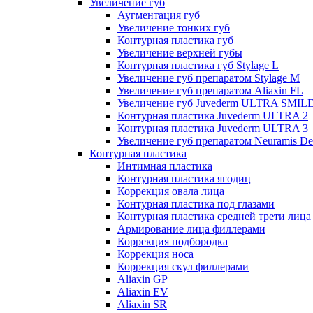
Увеличение губ
Аугментация губ
Увеличение тонких губ
Контурная пластика губ
Увеличение верхней губы
Контурная пластика губ Stylage L
Увеличение губ препаратом Stylage M
Увеличение губ препаратом Aliaxin FL
Увеличение губ Juvederm ULTRA SMIL
Контурная пластика Juvederm ULTRA 2
Контурная пластика Juvederm ULTRA 3
Увеличение губ препаратом Neuramis De
Контурная пластика
Интимная пластика
Контурная пластика ягодиц
Коррекция овала лица
Контурная пластика под глазами
Контурная пластика средней трети лица
Армирование лица филлерами
Коррекция подбородка
Коррекция носа
Коррекция скул филлерами
Aliaxin GP
Aliaxin EV
Aliaxin SR