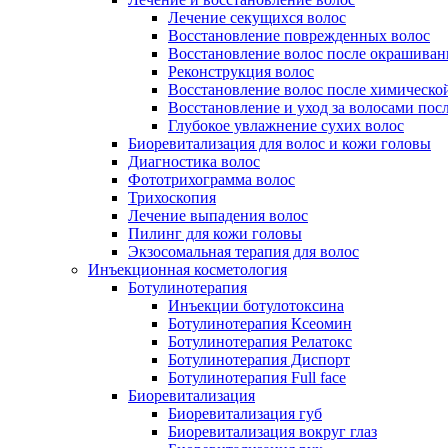
Лечение секущихся волос
Восстановление поврежденных волос
Восстановление волос после окрашиван
Реконструкция волос
Восстановление волос после химическо
Восстановление и уход за волосами пос
Глубокое увлажнение сухих волос
Биоревитализация для волос и кожи головы
Диагностика волос
Фототрихограмма волос
Трихоскопия
Лечение выпадения волос
Пилинг для кожи головы
Экзосомальная терапия для волос
Инъекционная косметология
Ботулинотерапия
Инъекции ботулотоксина
Ботулинотерапия Ксеомин
Ботулинотерапия Релатокс
Ботулинотерапия Диспорт
Ботулинотерапия Full face
Биоревитализация
Биоревитализация губ
Биоревитализация вокруг глаз