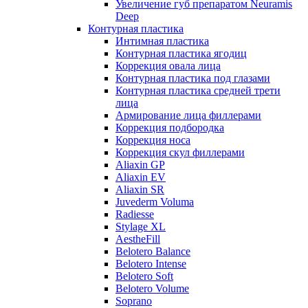
Увеличение губ препаратом Neuramis
Deep
Контурная пластика
Интимная пластика
Контурная пластика ягодиц
Коррекция овала лица
Контурная пластика под глазами
Контурная пластика средней трети
лица
Армирование лица филлерами
Коррекция подбородка
Коррекция носа
Коррекция скул филлерами
Aliaxin GP
Aliaxin EV
Aliaxin SR
Juvederm Voluma
Radiesse
Stylage XL
AestheFill
Belotero Balance
Belotero Intense
Belotero Soft
Belotero Volume
Soprano