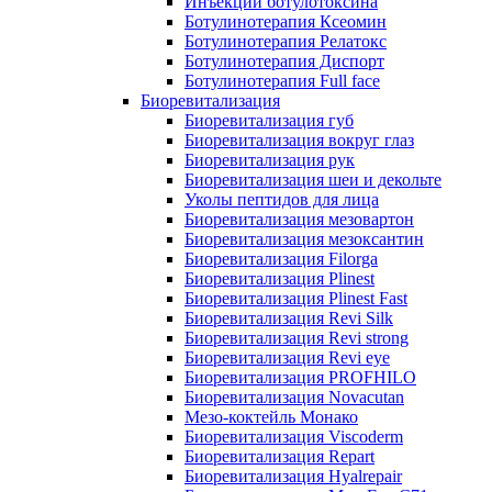
Инъекции ботулотоксина
Ботулинотерапия Ксеомин
Ботулинотерапия Релатокс
Ботулинотерапия Диспорт
Ботулинотерапия Full face
Биоревитализация
Биоревитализация губ
Биоревитализация вокруг глаз
Биоревитализация рук
Биоревитализация шеи и декольте
Уколы пептидов для лица
Биоревитализация мезовартон
Биоревитализация мезоксантин
Биоревитализация Filorga
Биоревитализация Plinest
Биоревитализация Plinest Fast
Биоревитализация Revi Silk
Биоревитализация Revi strong
Биоревитализация Revi eye
Биоревитализация PROFHILO
Биоревитализация Novacutan
Мезо-коктейль Монако
Биоревитализация Viscoderm
Биоревитализация Repart
Биоревитализация Hyalrepair