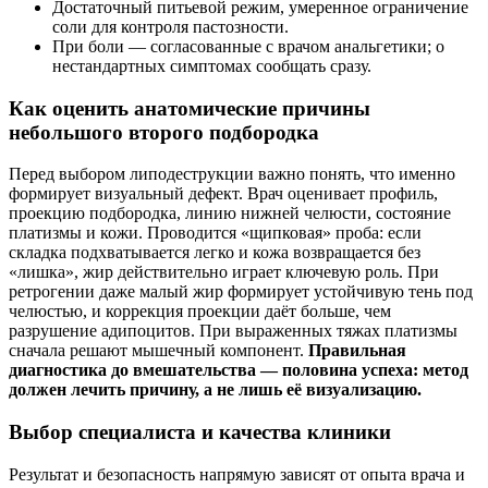
Достаточный питьевой режим, умеренное ограничение
соли для контроля пастозности.
При боли — согласованные с врачом анальгетики; о
нестандартных симптомах сообщать сразу.
Как оценить анатомические причины
небольшого второго подбородка
Перед выбором липодеструкции важно понять, что именно
формирует визуальный дефект. Врач оценивает профиль,
проекцию подбородка, линию нижней челюсти, состояние
платизмы и кожи. Проводится «щипковая» проба: если
складка подхватывается легко и кожа возвращается без
«лишка», жир действительно играет ключевую роль. При
ретрогении даже малый жир формирует устойчивую тень под
челюстью, и коррекция проекции даёт больше, чем
разрушение адипоцитов. При выраженных тяжах платизмы
сначала решают мышечный компонент.
Правильная
диагностика до вмешательства — половина успеха: метод
должен лечить причину, а не лишь её визуализацию.
Выбор специалиста и качества клиники
Результат и безопасность напрямую зависят от опыта врача и