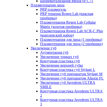
Биоревитализация MesoEye C71
Плазмотерапия лица
PRP плазмогель
PRP терапия Regen Lab (красная
пробирка)
Плазмотерапия Regen Lab Cellular
Matrix (золотая пробирка)
Плазмотерапия Regen Lab ACR-C Plus
(королевский набор)
Плазмотерапия для лица (1 пробирка)
Плазмотерапия для лица (2 пробирки)
Увеличение губ
Аугментация губ
Увеличение тонких губ
Контурная пластика губ
Увеличение верхней губы
Контурная пластика губ Stylage L
Увеличение губ препаратом Stylage M
Увеличение губ препаратом Aliaxin FL
Увеличение губ Juvederm ULTRA
SMILE
Контурная пластика Juvederm ULTRA
2
Контурная пластика Juvederm ULTRA
3