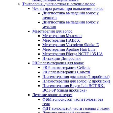
Трихология: диагностика и лечение волос
Чек-ап программы при выпадении волос
Диагностика выпадения волос у
женщин
Диагностика выпадения волос у
мужчин
Мезотерапия для волос
Мезотерапия Мэлсмон
Мезотерапия HAIR X
Мезотерапия Viscoderm Skinko E
Мезотерапия Apriline Hair Line
Мезотерапия Filorga NCTF 135 HA
Инъекции Дипроспан
PRP плазмотерапия для волос
PRP плазмотерапия Cellenis
PRP плазмотерапия Cortexil
Плазмотерапия для волос (1 пробирка)
Плазмотерапия для волос (2 пробирки)
Плазмотерапия Regen Lab BCT RK-
BCT-SP (синяя пробирка)
Лечение волос лазером
ФБМ волосистой части головы без
геля
ФДТ волосистой части головы с гелем
Лечение очаговой алопеции