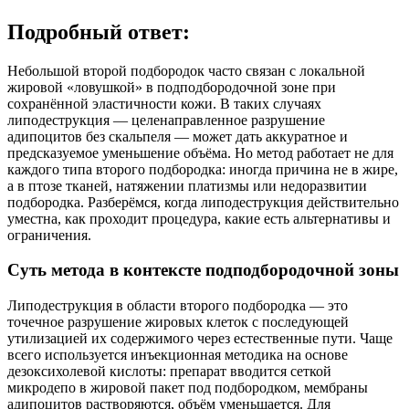
Подробный ответ:
Небольшой второй подбородок часто связан с локальной
жировой «ловушкой» в подподбородочной зоне при
сохранённой эластичности кожи. В таких случаях
липодеструкция — целенаправленное разрушение
адипоцитов без скальпеля — может дать аккуратное и
предсказуемое уменьшение объёма. Но метод работает не для
каждого типа второго подбородка: иногда причина не в жире,
а в птозе тканей, натяжении платизмы или недоразвитии
подбородка. Разберёмся, когда липодеструкция действительно
уместна, как проходит процедура, какие есть альтернативы и
ограничения.
Суть метода в контексте подподбородочной зоны
Липодеструкция в области второго подбородка — это
точечное разрушение жировых клеток с последующей
утилизацией их содержимого через естественные пути. Чаще
всего используется инъекционная методика на основе
дезоксихолевой кислоты: препарат вводится сеткой
микродепо в жировой пакет под подбородком, мембраны
адипоцитов растворяются, объём уменьшается. Для