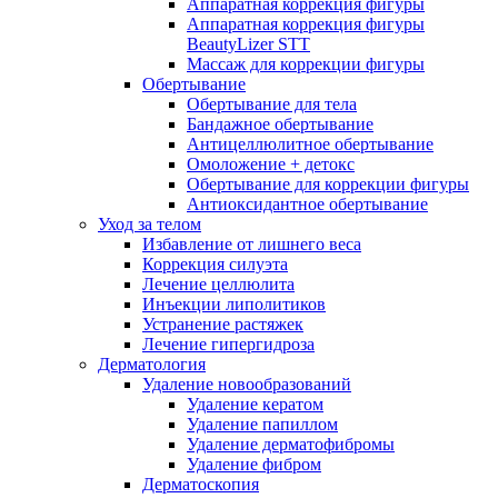
Аппаратная коррекция фигуры
Аппаратная коррекция фигуры
BeautyLizer STT
Массаж для коррекции фигуры
Обертывание
Обертывание для тела
Бандажное обертывание
Антицеллюлитное обертывание
Омоложение + детокс
Обертывание для коррекции фигуры
Антиоксидантное обертывание
Уход за телом
Избавление от лишнего веса
Коррекция силуэта
Лечение целлюлита
Инъекции липолитиков
Устранение растяжек
Лечение гипергидроза
Дерматология
Удаление новообразований
Удаление кератом
Удаление папиллом
Удаление дерматофибромы
Удаление фибром
Дерматоскопия