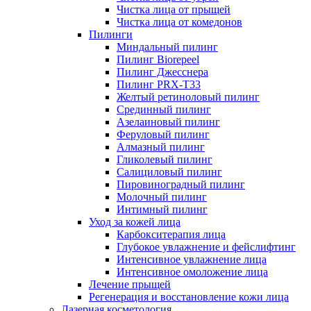
Чистка лица от прыщей
Чистка лица от комедонов
Пилинги
Миндальный пилинг
Пилинг Biorepeel
Пилинг Джесснера
Пилинг PRX-T33
Желтый ретиноловый пилинг
Срединный пилинг
Азелаиновый пилинг
Феруловый пилинг
Алмазный пилинг
Гликолевый пилинг
Салициловый пилинг
Пировиноградный пилинг
Молочный пилинг
Интимный пилинг
Уход за кожей лица
Карбокситерапия лица
Глубокое увлажнение и фейслифтинг
Интенсивное увлажнение лица
Интенсивное омоложение лица
Лечение прыщей
Регенерация и восстановление кожи лица
Лазерная косметология