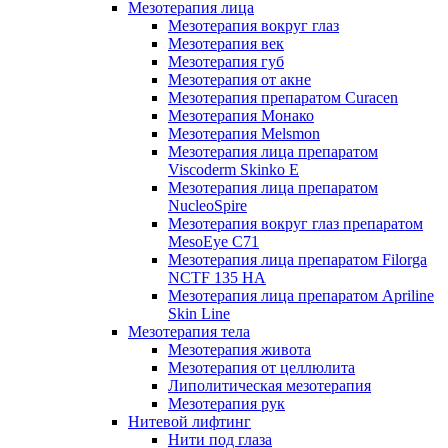
Мезотерапия лица
Мезотерапия вокруг глаз
Мезотерапия век
Мезотерапия губ
Мезотерапия от акне
Мезотерапия препаратом Curacen
Мезотерапия Монако
Мезотерапия Melsmon
Мезотерапия лица препаратом
Viscoderm Skinko E
Мезотерапия лица препаратом
NucleoSpire
Мезотерапия вокруг глаз препаратом
MesoEye С71
Мезотерапия лица препаратом Filorga
NCTF 135 HA
Мезотерапия лица препаратом Apriline
Skin Line
Мезотерапия тела
Мезотерапия живота
Мезотерапия от целлюлита
Липолитическая мезотерапия
Мезотерапия рук
Нитевой лифтинг
Нити под глаза