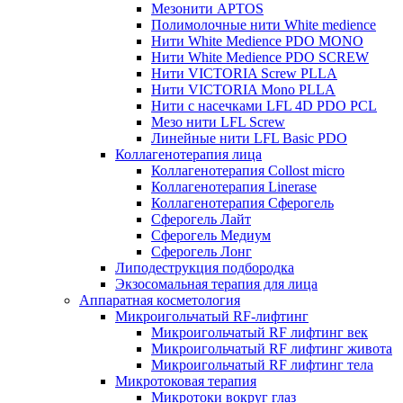
Мезонити APTOS
Полимолочные нити White medience
Нити White Medience PDO MONO
Нити White Medience PDO SCREW
Нити VICTORIA Screw PLLA
Нити VICTORIA Mono PLLA
Нити с насечками LFL 4D PDO PCL
Мезо нити LFL Screw
Линейные нити LFL Basic PDO
Коллагенотерапия лица
Коллагенотерапия Collost micro
Коллагенотерапия Linerase
Коллагенотерапия Сферогель
Сферогель Лайт
Сферогель Медиум
Сферогель Лонг
Липодеструкция подбородка
Экзосомальная терапия для лица
Аппаратная косметология
Микроигольчатый RF-лифтинг
Микроигольчатый RF лифтинг век
Микроигольчатый RF лифтинг живота
Микроигольчатый RF лифтинг тела
Микротоковая терапия
Микротоки вокруг глаз