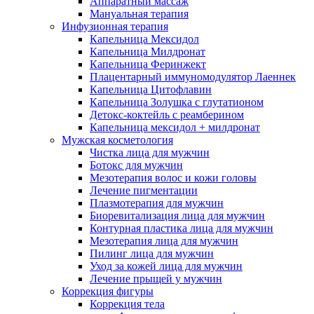
Аппаратный массаж
Мануальная терапия
Инфузионная терапия
Капельница Мексидол
Капельница Милдронат
Капельница Феринжект
Плацентарный иммуномодулятор Лаеннек
Капельница Цитофлавин
Капельница Золушка с глутатионом
Детокс-коктейль с реамберином
Капельница мексидол + милдронат
Мужская косметология
Чистка лица для мужчин
Ботокс для мужчин
Мезотерапия волос и кожи головы
Лечение пигментации
Плазмотерапия для мужчин
Биоревитализация лица для мужчин
Контурная пластика лица для мужчин
Мезотерапия лица для мужчин
Пилинг лица для мужчин
Уход за кожей лица для мужчин
Лечение прыщей у мужчин
Коррекция фигуры
Коррекция тела