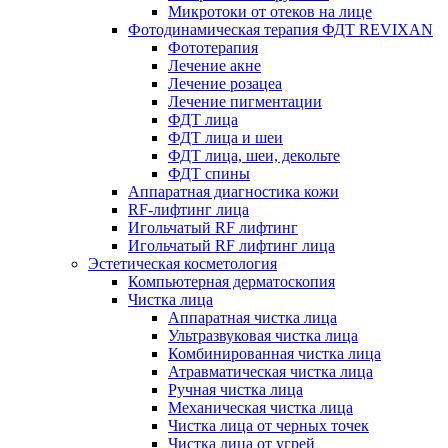
Микротоки от отеков на лице
Фотодинамическая терапия ФДТ REVIXAN
Фототерапия
Лечение акне
Лечение розацеа
Лечение пигментации
ФДТ лица
ФДТ лица и шеи
ФДТ лица, шеи, декольте
ФДТ спины
Аппаратная диагностика кожи
RF-лифтинг лица
Игольчатый RF лифтинг
Игольчатый RF лифтинг лица
Эстетическая косметология
Компьютерная дерматоскопия
Чистка лица
Аппаратная чистка лица
Ультразвуковая чистка лица
Комбинированная чистка лица
Атравматическая чистка лица
Ручная чистка лица
Механическая чистка лица
Чистка лица от черных точек
Чистка лица от угрей