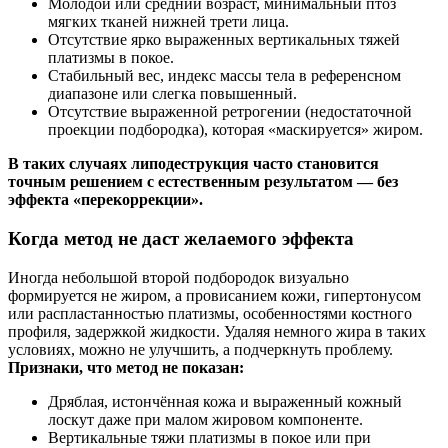
Молодой или средний возраст, минимальный птоз
мягких тканей нижней трети лица.
Отсутствие ярко выраженных вертикальных тяжей
платизмы в покое.
Стабильный вес, индекс массы тела в референсном
диапазоне или слегка повышенный.
Отсутствие выраженной ретрогении (недостаточной
проекции подбородка), которая «маскируется» жиром.
В таких случаях липодеструкция часто становится
точным решением с естественным результатом — без
эффекта «перекоррекции».
Когда метод не даст желаемого эффекта
Иногда небольшой второй подбородок визуально
формируется не жиром, а провисанием кожи, гипертонусом
или распластанностью платизмы, особенностями костного
профиля, задержкой жидкости. Удаляя немного жира в таких
условиях, можно не улучшить, а подчеркнуть проблему.
Признаки, что метод не показан:
Дряблая, истончённая кожа и выраженный кожный
лоскут даже при малом жировом компоненте.
Вертикальные тяжи платизмы в покое или при