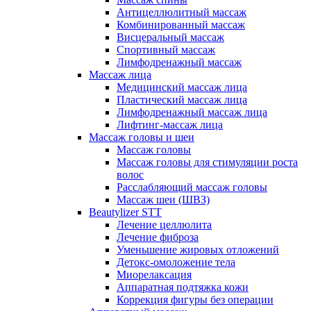
Антицеллюлитный массаж
Комбинированный массаж
Висцеральный массаж
Спортивный массаж
Лимфодренажный массаж
Массаж лица
Медицинский массаж лица
Пластический массаж лица
Лимфодренажный массаж лица
Лифтинг-массаж лица
Массаж головы и шеи
Массаж головы
Массаж головы для стимуляции роста
волос
Расслабляющий массаж головы
Массаж шеи (ШВЗ)
Beautylizer STT
Лечение целлюлита
Лечение фиброза
Уменьшение жировых отложений
Детокс-омоложение тела
Миорелаксация
Аппаратная подтяжка кожи
Коррекция фигуры без операции