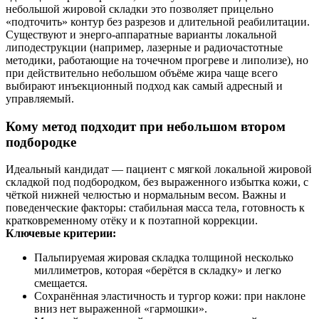
небольшой жировой складки это позволяет прицельно
«подточить» контур без разрезов и длительной реабилитации.
Существуют и энерго‑аппаратные варианты локальной
липодеструкции (например, лазерные и радиочастотные
методики, работающие на точечном прогреве и липолизе), но
при действительно небольшом объёме жира чаще всего
выбирают инъекционный подход как самый адресный и
управляемый.
Кому метод подходит при небольшом втором
подбородке
Идеальный кандидат — пациент с мягкой локальной жировой
складкой под подбородком, без выраженного избытка кожи, с
чёткой нижней челюстью и нормальным весом. Важны и
поведенческие факторы: стабильная масса тела, готовность к
кратковременному отёку и к поэтапной коррекции.
Ключевые критерии:
Пальпируемая жировая складка толщиной несколько
миллиметров, которая «берётся в складку» и легко
смещается.
Сохранённая эластичность и тургор кожи: при наклоне
вниз нет выраженной «гармошки».