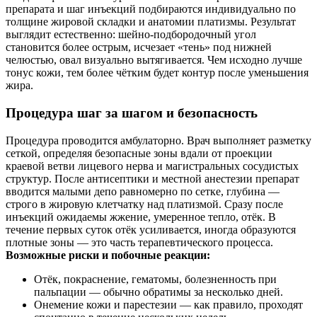
препарата и шаг инъекций подбираются индивидуально по
толщине жировой складки и анатомии платизмы. Результат
выглядит естественно: шейно‑подбородочный угол
становится более острым, исчезает «тень» под нижней
челюстью, овал визуально вытягивается. Чем исходно лучше
тонус кожи, тем более чётким будет контур после уменьшения
жира.
Процедура шаг за шагом и безопасность
Процедура проводится амбулаторно. Врач выполняет разметку
сеткой, определяя безопасные зоны вдали от проекции
краевой ветви лицевого нерва и магистральных сосудистых
структур. После антисептики и местной анестезии препарат
вводится малыми депо равномерно по сетке, глубина —
строго в жировую клетчатку над платизмой. Сразу после
инъекций ожидаемы жжение, умеренное тепло, отёк. В
течение первых суток отёк усиливается, иногда образуются
плотные зоны — это часть терапевтического процесса.
Возможные риски и побочные реакции:
Отёк, покраснение, гематомы, болезненность при
пальпации — обычно обратимы за несколько дней.
Онемение кожи и парестезии — как правило, проходят