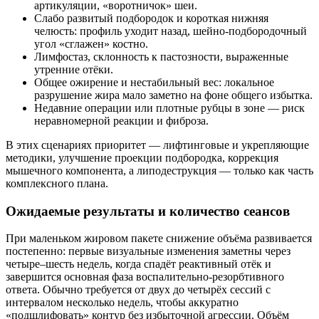
артикуляции, «воротничок» шеи.
Слабо развитый подбородок и короткая нижняя
челюсть: профиль уходит назад, шейно‑подбородочный
угол «сглажен» костно.
Лимфостаз, склонность к пастозности, выраженные
утренние отёки.
Общее ожирение и нестабильный вес: локальное
разрушение жира мало заметно на фоне общего избытка.
Недавние операции или плотные рубцы в зоне — риск
неравномерной реакции и фиброза.
В этих сценариях приоритет — лифтинговые и укрепляющие
методики, улучшение проекции подбородка, коррекция
мышечного компонента, а липодеструкция — только как часть
комплексного плана.
Ожидаемые результаты и количество сеансов
При маленьком жировом пакете снижение объёма развивается
постепенно: первые визуальные изменения заметны через
четыре–шесть недель, когда спадёт реактивный отёк и
завершится основная фаза воспалительно‑резорбтивного
ответа. Обычно требуется от двух до четырёх сессий с
интервалом несколько недель, чтобы аккуратно
«подшлифовать» контур без избыточной агрессии. Объём