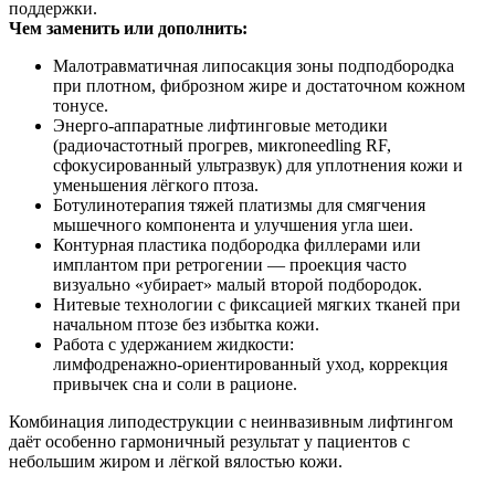
поддержки.
Чем заменить или дополнить:
Малотравматичная липосакция зоны подподбородка
при плотном, фиброзном жире и достаточном кожном
тонусе.
Энерго‑аппаратные лифтинговые методики
(радиочастотный прогрев, микroneedling RF,
сфокусированный ультразвук) для уплотнения кожи и
уменьшения лёгкого птоза.
Ботулинотерапия тяжей платизмы для смягчения
мышечного компонента и улучшения угла шеи.
Контурная пластика подбородка филлерами или
имплантом при ретрогении — проекция часто
визуально «убирает» малый второй подбородок.
Нитевые технологии с фиксацией мягких тканей при
начальном птозе без избытка кожи.
Работа с удержанием жидкости:
лимфодренажно‑ориентированный уход, коррекция
привычек сна и соли в рационе.
Комбинация липодеструкции с неинвазивным лифтингом
даёт особенно гармоничный результат у пациентов с
небольшим жиром и лёгкой вялостью кожи.