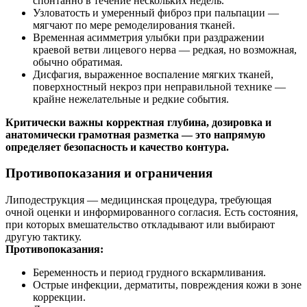
спонтанно в течение нескольких недель.
Узловатость и умеренный фиброз при пальпации —
мягчают по мере ремоделирования тканей.
Временная асимметрия улыбки при раздражении
краевой ветви лицевого нерва — редкая, но возможная,
обычно обратимая.
Дисфагия, выраженное воспаление мягких тканей,
поверхностный некроз при неправильной технике —
крайне нежелательные и редкие события.
Критически важны корректная глубина, дозировка и
анатомически грамотная разметка — это напрямую
определяет безопасность и качество контура.
Противопоказания и ограничения
Липодеструкция — медицинская процедура, требующая
очной оценки и информированного согласия. Есть состояния,
при которых вмешательство откладывают или выбирают
другую тактику.
Противопоказания:
Беременность и период грудного вскармливания.
Острые инфекции, дерматиты, повреждения кожи в зоне
коррекции.