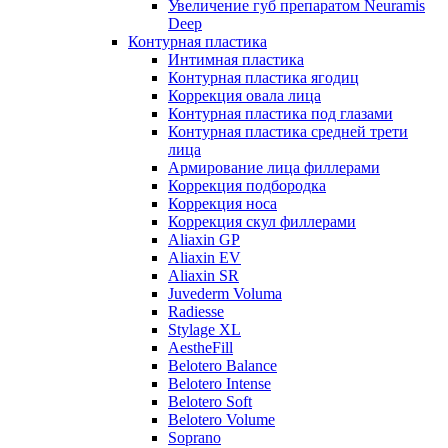
Увеличение губ препаратом Neuramis
Deep
Контурная пластика
Интимная пластика
Контурная пластика ягодиц
Коррекция овала лица
Контурная пластика под глазами
Контурная пластика средней трети
лица
Армирование лица филлерами
Коррекция подбородка
Коррекция носа
Коррекция скул филлерами
Aliaxin GP
Aliaxin EV
Aliaxin SR
Juvederm Voluma
Radiesse
Stylage XL
AestheFill
Belotero Balance
Belotero Intense
Belotero Soft
Belotero Volume
Soprano