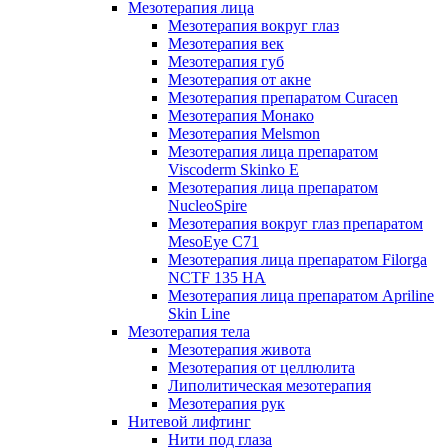
Мезотерапия лица
Мезотерапия вокруг глаз
Мезотерапия век
Мезотерапия губ
Мезотерапия от акне
Мезотерапия препаратом Curacen
Мезотерапия Монако
Мезотерапия Melsmon
Мезотерапия лица препаратом
Viscoderm Skinko E
Мезотерапия лица препаратом
NucleoSpire
Мезотерапия вокруг глаз препаратом
MesoEye С71
Мезотерапия лица препаратом Filorga
NCTF 135 HA
Мезотерапия лица препаратом Apriline
Skin Line
Мезотерапия тела
Мезотерапия живота
Мезотерапия от целлюлита
Липолитическая мезотерапия
Мезотерапия рук
Нитевой лифтинг
Нити под глаза