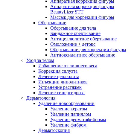
Аппаратная коррекция фигуры
Аппаратная коррекция фигуры
BeautyLizer STT
Массаж для коррекции фигуры
Обертывание
Обертывание для тела
Бандажное обертывание
Антицеллюлитное обертывание
Омоложение + детокс
Обертывание для коррекции фигуры
Антиоксидантное обертывание
Уход за телом
Избавление от лишнего веса
Коррекция силуэта
Лечение целлюлита
Инъекции липолитиков
Устранение растяжек
Лечение гипергидроза
Дерматология
Удаление новообразований
Удаление кератом
Удаление папиллом
Удаление дерматофибромы
Удаление фибром
Дерматоскопия