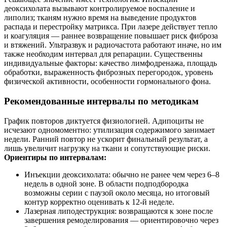
деоксихолата вызывают контролируемое воспаление и
липолиз; тканям нужно время на выведение продуктов
распада и перестройку матрикса. При лазере действует тепло
и коагуляция — раннее возвращение повышает риск фиброза
и втяжений. Ультразвук и радиочастота работают иначе, но им
также необходим интервал для репарации. Существенны
индивидуальные факторы: качество лимфодренажа, площадь
обработки, выраженность фиброзных перегородок, уровень
физической активности, особенности гормонального фона.
Рекомендованные интервалы по методикам
График повторов диктуется физиологией. Адипоциты не
исчезают одномоментно: утилизация содержимого занимает
недели. Ранний повтор не ускорит финальный результат, а
лишь увеличит нагрузку на ткани и сопутствующие риски.
Ориентиры по интервалам:
Инъекции деоксихолата: обычно не ранее чем через 6–8
недель в одной зоне. В области подподбородка
возможны серии с паузой около месяца, но итоговый
контур корректно оценивать к 12-й неделе.
Лазерная липодеструкция: возвращаются к зоне после
завершения ремоделирования — ориентировочно через