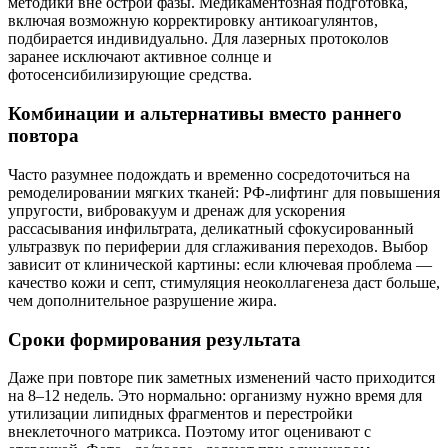
методики вне острой фазы. Медикаментозная подготовка,
включая возможную корректировку антикоагулянтов,
подбирается индивидуально. Для лазерных протоколов
заранее исключают активное солнце и
фотосенсибилизирующие средства.
Комбинации и альтернативы вместо раннего
повтора
Часто разумнее подождать и временно сосредоточиться на
ремоделировании мягких тканей: РФ-лифтинг для повышения
упругости, вибровакуум и дренаж для ускорения
рассасывания инфильтрата, деликатный сфокусированный
ультразвук по периферии для сглаживания переходов. Выбор
зависит от клинической картины: если ключевая проблема —
качество кожи и септ, стимуляция неоколлагенеза даст больше,
чем дополнительное разрушение жира.
Сроки формирования результата
Даже при повторе пик заметных изменений часто приходится
на 8–12 недель. Это нормально: организму нужно время для
утилизации липидных фрагментов и перестройки
внеклеточного матрикса. Поэтому итог оценивают с