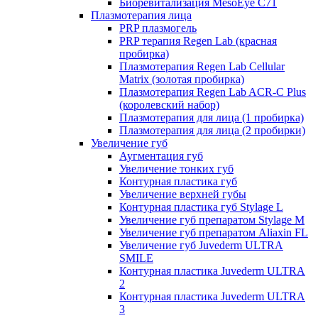
Биоревитализация MesoEye C71
Плазмотерапия лица
PRP плазмогель
PRP терапия Regen Lab (красная
пробирка)
Плазмотерапия Regen Lab Cellular
Matrix (золотая пробирка)
Плазмотерапия Regen Lab ACR-C Plus
(королевский набор)
Плазмотерапия для лица (1 пробирка)
Плазмотерапия для лица (2 пробирки)
Увеличение губ
Аугментация губ
Увеличение тонких губ
Контурная пластика губ
Увеличение верхней губы
Контурная пластика губ Stylage L
Увеличение губ препаратом Stylage M
Увеличение губ препаратом Aliaxin FL
Увеличение губ Juvederm ULTRA
SMILE
Контурная пластика Juvederm ULTRA
2
Контурная пластика Juvederm ULTRA
3