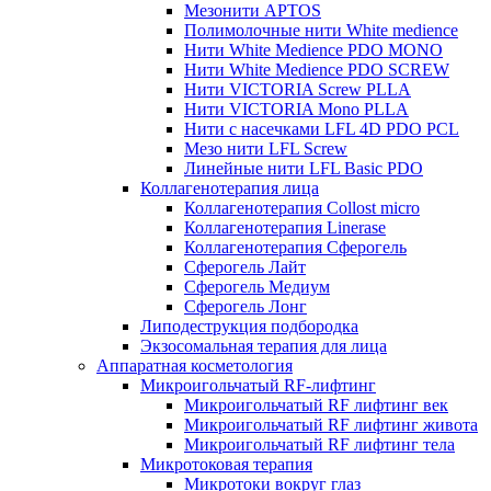
Мезонити APTOS
Полимолочные нити White medience
Нити White Medience PDO MONO
Нити White Medience PDO SCREW
Нити VICTORIA Screw PLLA
Нити VICTORIA Mono PLLA
Нити с насечками LFL 4D PDO PCL
Мезо нити LFL Screw
Линейные нити LFL Basic PDO
Коллагенотерапия лица
Коллагенотерапия Collost micro
Коллагенотерапия Linerase
Коллагенотерапия Сферогель
Сферогель Лайт
Сферогель Медиум
Сферогель Лонг
Липодеструкция подбородка
Экзосомальная терапия для лица
Аппаратная косметология
Микроигольчатый RF-лифтинг
Микроигольчатый RF лифтинг век
Микроигольчатый RF лифтинг живота
Микроигольчатый RF лифтинг тела
Микротоковая терапия
Микротоки вокруг глаз