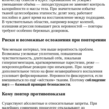
уменьшение объёма — липодеструкция не заменяет контроль
калорийности и массы тела. При значительном избытке
тканей целесообразна этапность: делят зону, работают
послойно и дают время на восстановление между подходами.
В чувствительных областях, например вокруг коленей,
излишняя агрессия повышает риск неровностей — повторы
требуют особенно бережных дозировок.
Риски и возможные осложнения при повторении
Чем меньше интервал, тем выше вероятность проблем.
Возможны узелковые уплотнения, повышенная
чувствительность, длительный отёк, локальная
гиперпигментация, кратковременные парестезии, реже —
некрозоподобные реакции при инъекциях. При лазере
дополнительное тепло на фоне незавершённого воспаления
усиливает фиброзирование. Неровности фиксируются, если
вмешиваться по ещё «жёстким» тканям. Поэтому
соблюдение
пауз — базовый принцип безопасности
.
Кому повтор противопоказан
Существуют абсолютные и относительные запреты. При
малейших сомнениях процедуру откладывают до