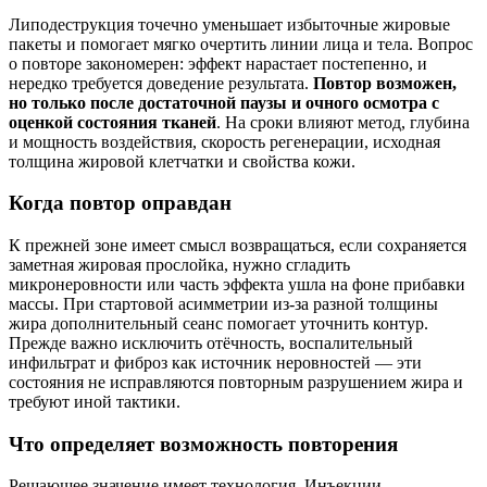
Липодеструкция точечно уменьшает избыточные жировые
пакеты и помогает мягко очертить линии лица и тела. Вопрос
о повторе закономерен: эффект нарастает постепенно, и
нередко требуется доведение результата.
Повтор возможен,
но только после достаточной паузы и очного осмотра с
оценкой состояния тканей
. На сроки влияют метод, глубина
и мощность воздействия, скорость регенерации, исходная
толщина жировой клетчатки и свойства кожи.
Когда повтор оправдан
К прежней зоне имеет смысл возвращаться, если сохраняется
заметная жировая прослойка, нужно сгладить
микронеровности или часть эффекта ушла на фоне прибавки
массы. При стартовой асимметрии из‑за разной толщины
жира дополнительный сеанс помогает уточнить контур.
Прежде важно исключить отёчность, воспалительный
инфильтрат и фиброз как источник неровностей — эти
состояния не исправляются повторным разрушением жира и
требуют иной тактики.
Что определяет возможность повторения
Решающее значение имеет технология. Инъекции