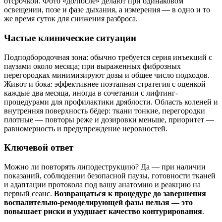
отсрочкой. Фото «до/после» делают при одинаковом
освещении, позе и фазе дыхания, а измерения — в одно и то
же время суток для снижения разброса.
Частые клинические ситуации
Подподбородочная зона: обычно требуется серия инъекций с
паузами около месяца; при выраженных фиброзных
перегородках минимизируют дозы и общее число подходов.
Живот и бока: эффективнее поэтапная стратегия с оценкой
каждые два месяца, иногда в сочетании с лифтинг-
процедурами для профилактики дряблости. Область коленей и
внутренняя поверхность бёдер: ткани тонкие, перегородки
плотные — повторы реже и дозировки меньше, приоритет —
равномерность и предупреждение неровностей.
Ключевой ответ
Можно ли повторять липодеструкцию? Да — при наличии
показаний, соблюдении безопасной паузы, готовности тканей
и адаптации протокола под вашу анатомию и реакцию на
первый сеанс.
Возвращаться к процедуре до завершения
воспалительно-ремоделирующей фазы нельзя — это
повышает риски и ухудшает качество контурирования
.