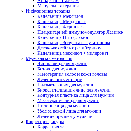
Аппаратный массаж
Мануальная терапия
Инфузионная терапия
Капельница Мексидол
Капельница Милдронат
Капельница Феринжект
Плацентарный иммуномодулятор Лаеннек
Капельница Цитофлавин
Капельница Золушка с глутатионом
Детокс-коктейль с реамберином
Капельница мексидол + милдронат
Мужская косметология
Чистка лица для мужчин
Ботокс для мужчин
Мезотерапия волос и кожи головы
Лечение пигментации
Плазмотерапия для мужчин
Биоревитализация лица для мужчин
Контурная пластика лица для мужчин
Мезотерапия лица для мужчин
Пилинг лица для мужчин
Уход за кожей лица для мужчин
Лечение прыщей у мужчин
Коррекция фигуры
Коррекция тела