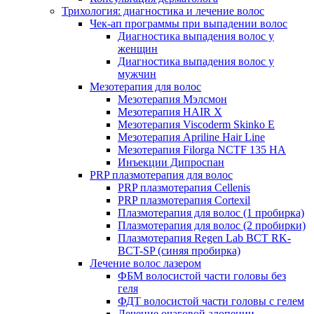
Трихология: диагностика и лечение волос
Чек-ап программы при выпадении волос
Диагностика выпадения волос у
женщин
Диагностика выпадения волос у
мужчин
Мезотерапия для волос
Мезотерапия Мэлсмон
Мезотерапия HAIR X
Мезотерапия Viscoderm Skinko E
Мезотерапия Apriline Hair Line
Мезотерапия Filorga NCTF 135 HA
Инъекции Дипроспан
PRP плазмотерапия для волос
PRP плазмотерапия Cellenis
PRP плазмотерапия Cortexil
Плазмотерапия для волос (1 пробирка)
Плазмотерапия для волос (2 пробирки)
Плазмотерапия Regen Lab BCT RK-
BCT-SP (синяя пробирка)
Лечение волос лазером
ФБМ волосистой части головы без
геля
ФДТ волосистой части головы с гелем
Лечение очаговой алопеции