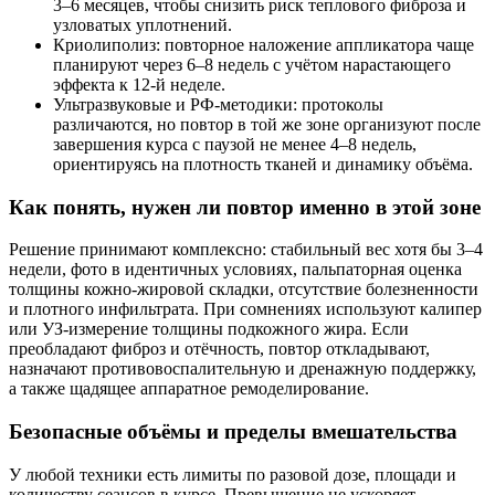
3–6 месяцев, чтобы снизить риск теплового фиброза и
узловатых уплотнений.
Криолиполиз: повторное наложение аппликатора чаще
планируют через 6–8 недель с учётом нарастающего
эффекта к 12-й неделе.
Ультразвуковые и РФ-методики: протоколы
различаются, но повтор в той же зоне организуют после
завершения курса с паузой не менее 4–8 недель,
ориентируясь на плотность тканей и динамику объёма.
Как понять, нужен ли повтор именно в этой зоне
Решение принимают комплексно: стабильный вес хотя бы 3–4
недели, фото в идентичных условиях, пальпаторная оценка
толщины кожно-жировой складки, отсутствие болезненности
и плотного инфильтрата. При сомнениях используют калипер
или УЗ-измерение толщины подкожного жира. Если
преобладают фиброз и отёчность, повтор откладывают,
назначают противовоспалительную и дренажную поддержку,
а также щадящее аппаратное ремоделирование.
Безопасные объёмы и пределы вмешательства
У любой техники есть лимиты по разовой дозе, площади и
количеству сеансов в курсе. Превышение не ускоряет