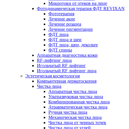
Микротоки от отеков на лице
Фотодинамическая терапия ФДТ REVIXAN
Фототерапия
Лечение акне
Лечение розацеа
Лечение пигментации
ФДТ лица
ФДТ лица и шеи
ФДТ лица, шеи, декольте
ФДТ спины
Аппаратная диагностика кожи
RF-лифтинг лица
Игольчатый RF лифтинг
Игольчатый RF лифтинг лица
Эстетическая косметология
Компьютерная дерматоскопия
Чистка лица
Аппаратная чистка лица
Ультразвуковая чистка лица
Комбинированная чистка лица
Атравматическая чистка лица
Ручная чистка лица
Механическая чистка лица
Чистка лица от черных точек
Чистка лица от угрей