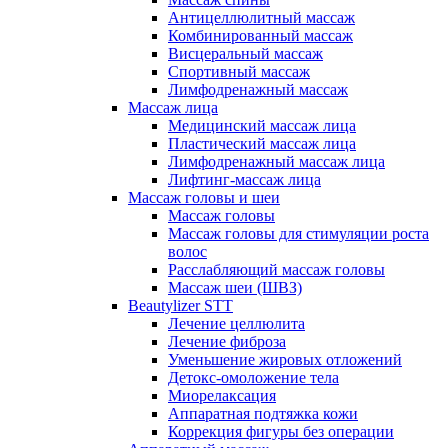
Антицеллюлитный массаж
Комбинированный массаж
Висцеральный массаж
Спортивный массаж
Лимфодренажный массаж
Массаж лица
Медицинский массаж лица
Пластический массаж лица
Лимфодренажный массаж лица
Лифтинг-массаж лица
Массаж головы и шеи
Массаж головы
Массаж головы для стимуляции роста
волос
Расслабляющий массаж головы
Массаж шеи (ШВЗ)
Beautylizer STT
Лечение целлюлита
Лечение фиброза
Уменьшение жировых отложений
Детокс-омоложение тела
Миорелаксация
Аппаратная подтяжка кожи
Коррекция фигуры без операции