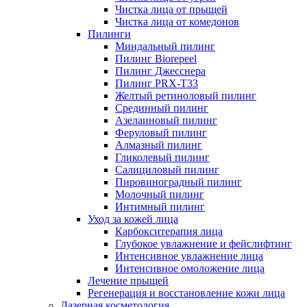
Чистка лица от прыщей
Чистка лица от комедонов
Пилинги
Миндальный пилинг
Пилинг Biorepeel
Пилинг Джесснера
Пилинг PRX-T33
Желтый ретиноловый пилинг
Срединный пилинг
Азелаиновый пилинг
Феруловый пилинг
Алмазный пилинг
Гликолевый пилинг
Салициловый пилинг
Пировиноградный пилинг
Молочный пилинг
Интимный пилинг
Уход за кожей лица
Карбокситерапия лица
Глубокое увлажнение и фейслифтинг
Интенсивное увлажнение лица
Интенсивное омоложение лица
Лечение прыщей
Регенерация и восстановление кожи лица
Лазерная косметология