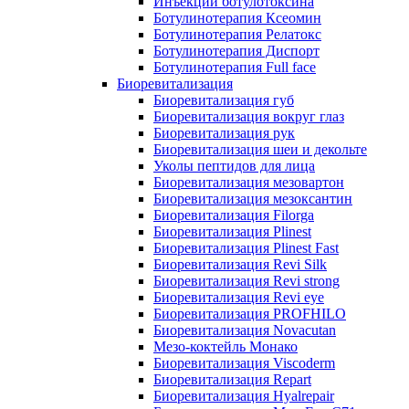
Инъекции ботулотоксина
Ботулинотерапия Ксеомин
Ботулинотерапия Релатокс
Ботулинотерапия Диспорт
Ботулинотерапия Full face
Биоревитализация
Биоревитализация губ
Биоревитализация вокруг глаз
Биоревитализация рук
Биоревитализация шеи и декольте
Уколы пептидов для лица
Биоревитализация мезовартон
Биоревитализация мезоксантин
Биоревитализация Filorga
Биоревитализация Plinest
Биоревитализация Plinest Fast
Биоревитализация Revi Silk
Биоревитализация Revi strong
Биоревитализация Revi eye
Биоревитализация PROFHILO
Биоревитализация Novacutan
Мезо-коктейль Монако
Биоревитализация Viscoderm
Биоревитализация Repart
Биоревитализация Hyalrepair