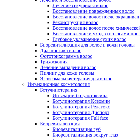
Лечение секущихся волос
Восстановление поврежденных волос
Восстановление волос после окрашиван
Реконструкция волос
Восстановление волос после химическо
Восстановление и уход за волосами пос
Глубокое увлажнение сухих волос
Биоревитализация для волос и кожи головы
Диагностика волос
Фототрихограмма волос
Трихоскопия
Лечение выпадения волос
Пилинг для кожи головы
Экзосомальная терапия для волос
Инъекционная косметология
Ботулинотерапия
Инъекции ботулотоксина
Ботулинотерапия Ксеомин
Ботулинотерапия Релатокс
Ботулинотерапия Диспорт
Ботулинотерапия Full face
Биоревитализация
Биоревитализация губ
Биоревитализация вокруг глаз