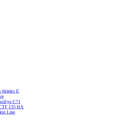
 Skinko E
re
esoEye С71
NCTF 135 HA
kin Line