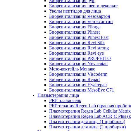
Биоревитализация рук
Биоревитализация шеи и декольте
Уколы пептидов для лица
Биоревитализация мезовартон
Биоревитализация мезоксантин
Биоревитализация Filorga
Биоревитализация Plinest
Биоревитализация Plinest Fast
Биоревитализация Revi Silk
Биоревитализация Revi strong
Биоревитализация Revi eye
Биоревитализация PROFHILO
Биоревитализация Novacutan
Мезо-коктейль Монако
Биоревитализация Viscoderm
Биоревитализация Repart
Биоревитализация Hyalrepair
Биоревитализация MesoEye C71
Плазмотерапия лица
PRP плазмогель
PRP терапия Regen Lab (красная пробир
Плазмотерапия Regen Lab Cellular Matrix
Плазмотерапия Regen Lab ACR-C Plus (к
Плазмотерапия для лица (1 пробирка)
Плазмотерапия для лица (2 пробирки)