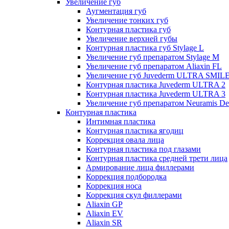
Увеличение губ
Аугментация губ
Увеличение тонких губ
Контурная пластика губ
Увеличение верхней губы
Контурная пластика губ Stylage L
Увеличение губ препаратом Stylage M
Увеличение губ препаратом Aliaxin FL
Увеличение губ Juvederm ULTRA SMIL
Контурная пластика Juvederm ULTRA 2
Контурная пластика Juvederm ULTRA 3
Увеличение губ препаратом Neuramis De
Контурная пластика
Интимная пластика
Контурная пластика ягодиц
Коррекция овала лица
Контурная пластика под глазами
Контурная пластика средней трети лица
Армирование лица филлерами
Коррекция подбородка
Коррекция носа
Коррекция скул филлерами
Aliaxin GP
Aliaxin EV
Aliaxin SR