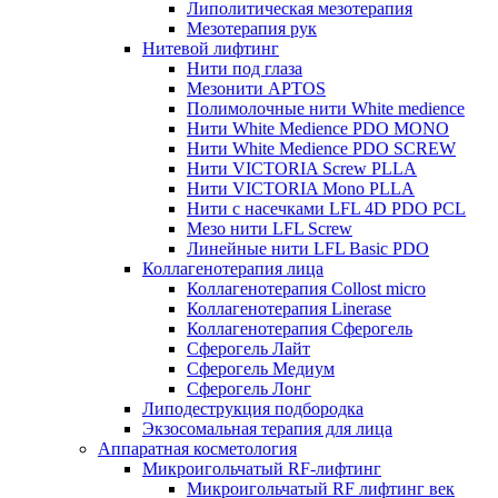
Липолитическая мезотерапия
Мезотерапия рук
Нитевой лифтинг
Нити под глаза
Мезонити APTOS
Полимолочные нити White medience
Нити White Medience PDO MONO
Нити White Medience PDO SCREW
Нити VICTORIA Screw PLLA
Нити VICTORIA Mono PLLA
Нити с насечками LFL 4D PDO PCL
Мезо нити LFL Screw
Линейные нити LFL Basic PDO
Коллагенотерапия лица
Коллагенотерапия Collost micro
Коллагенотерапия Linerase
Коллагенотерапия Сферогель
Сферогель Лайт
Сферогель Медиум
Сферогель Лонг
Липодеструкция подбородка
Экзосомальная терапия для лица
Аппаратная косметология
Микроигольчатый RF-лифтинг
Микроигольчатый RF лифтинг век