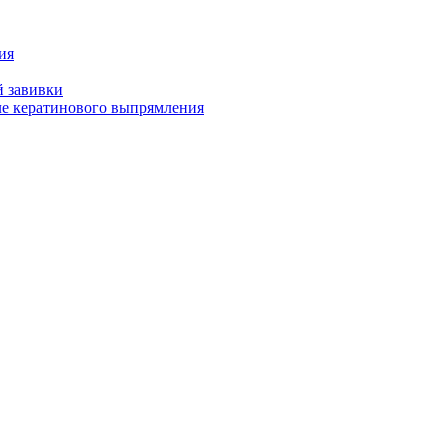
ия
й завивки
ле кератинового выпрямления