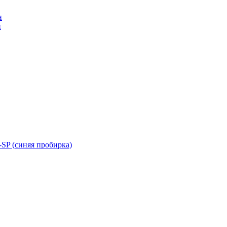
н
н
SP (синяя пробирка)