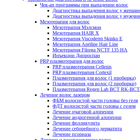
Чек-ап программы при выпадении волос
Диагностика выпадения волос у женщи
Диагностика выпадения волос у мужчи
Мезотерапия для волос
Мезотерапия Мэлсмон
Мезотерапия HAIR X
Мезотерапия Viscoderm Skinko E
Мезотерапия Apriline Hair Line
Мезотерапия Filorga NCTF 135 HA
Инъекции Дипроспан
PRP плазмотерапия для волос
PRP плазмотерапия Cellenis
PRP плазмотерапия Cortexil
Плазмотерапия для волос (1 пробирка)
Плазмотерапия для волос (2 пробирки)
Плазмотерапия Regen Lab BCT RK-BCT-
Лечение волос лазером
ФБМ волосистой части головы без геля
ФДТ волосистой части головы с гелем
Лечение очаговой алопеции
Лечение андрогенной алопеции
Лечение фолликулита
Лечение себорейного дерматита
Лечение псориаза
Лечение и восстановление волос