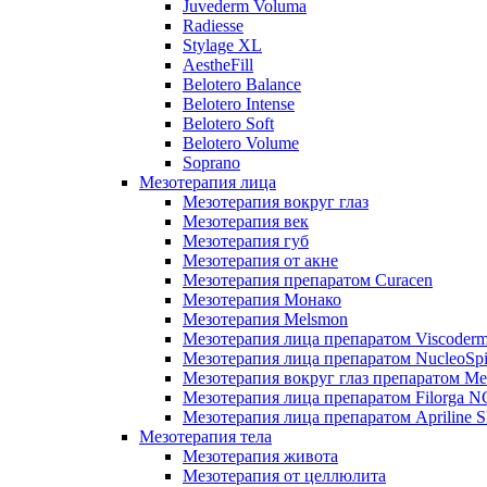
Juvederm Voluma
Radiesse
Stylage XL
AestheFill
Belotero Balance
Belotero Intense
Belotero Soft
Belotero Volume
Soprano
Мезотерапия лица
Мезотерапия вокруг глаз
Мезотерапия век
Мезотерапия губ
Мезотерапия от акне
Мезотерапия препаратом Curacen
Мезотерапия Монако
Мезотерапия Melsmon
Мезотерапия лица препаратом Viscoderm
Мезотерапия лица препаратом NucleoSpi
Мезотерапия вокруг глаз препаратом M
Мезотерапия лица препаратом Filorga 
Мезотерапия лица препаратом Apriline S
Мезотерапия тела
Мезотерапия живота
Мезотерапия от целлюлита