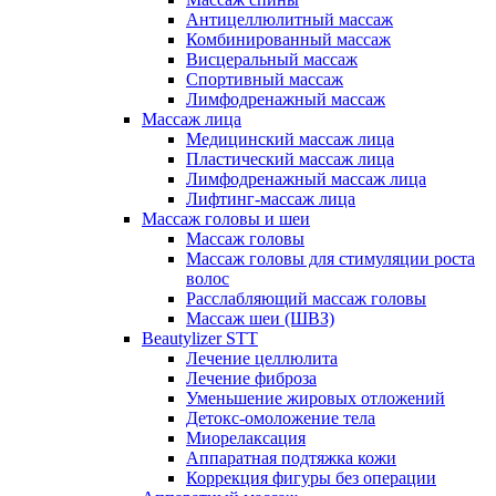
Антицеллюлитный массаж
Комбинированный массаж
Висцеральный массаж
Спортивный массаж
Лимфодренажный массаж
Массаж лица
Медицинский массаж лица
Пластический массаж лица
Лимфодренажный массаж лица
Лифтинг-массаж лица
Массаж головы и шеи
Массаж головы
Массаж головы для стимуляции роста
волос
Расслабляющий массаж головы
Массаж шеи (ШВЗ)
Beautylizer STT
Лечение целлюлита
Лечение фиброза
Уменьшение жировых отложений
Детокс-омоложение тела
Миорелаксация
Аппаратная подтяжка кожи
Коррекция фигуры без операции