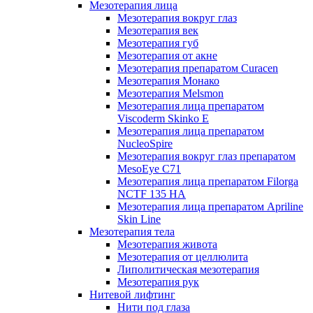
Мезотерапия лица
Мезотерапия вокруг глаз
Мезотерапия век
Мезотерапия губ
Мезотерапия от акне
Мезотерапия препаратом Curacen
Мезотерапия Монако
Мезотерапия Melsmon
Мезотерапия лица препаратом
Viscoderm Skinko E
Мезотерапия лица препаратом
NucleoSpire
Мезотерапия вокруг глаз препаратом
MesoEye С71
Мезотерапия лица препаратом Filorga
NCTF 135 HA
Мезотерапия лица препаратом Apriline
Skin Line
Мезотерапия тела
Мезотерапия живота
Мезотерапия от целлюлита
Липолитическая мезотерапия
Мезотерапия рук
Нитевой лифтинг
Нити под глаза