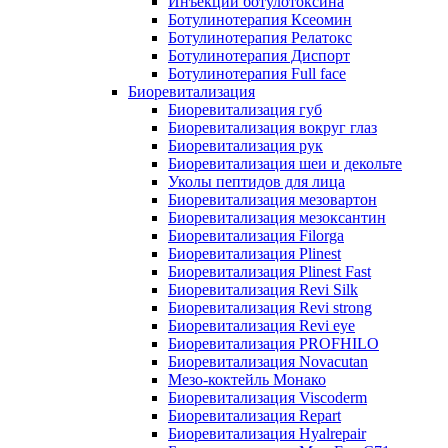
Инъекции ботулотоксина
Ботулинотерапия Ксеомин
Ботулинотерапия Релатокс
Ботулинотерапия Диспорт
Ботулинотерапия Full face
Биоревитализация
Биоревитализация губ
Биоревитализация вокруг глаз
Биоревитализация рук
Биоревитализация шеи и декольте
Уколы пептидов для лица
Биоревитализация мезовартон
Биоревитализация мезоксантин
Биоревитализация Filorga
Биоревитализация Plinest
Биоревитализация Plinest Fast
Биоревитализация Revi Silk
Биоревитализация Revi strong
Биоревитализация Revi eye
Биоревитализация PROFHILO
Биоревитализация Novacutan
Мезо-коктейль Монако
Биоревитализация Viscoderm
Биоревитализация Repart
Биоревитализация Hyalrepair