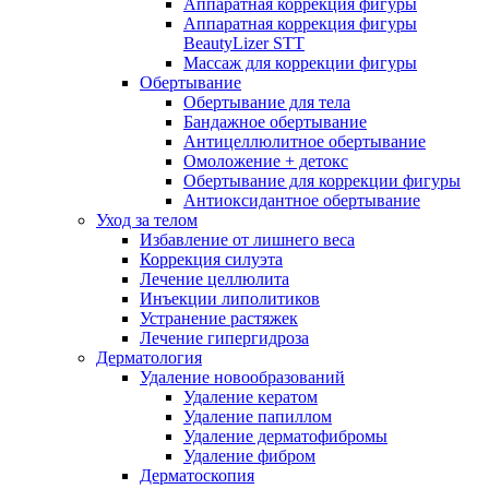
Аппаратная коррекция фигуры
Аппаратная коррекция фигуры
BeautyLizer STT
Массаж для коррекции фигуры
Обертывание
Обертывание для тела
Бандажное обертывание
Антицеллюлитное обертывание
Омоложение + детокс
Обертывание для коррекции фигуры
Антиоксидантное обертывание
Уход за телом
Избавление от лишнего веса
Коррекция силуэта
Лечение целлюлита
Инъекции липолитиков
Устранение растяжек
Лечение гипергидроза
Дерматология
Удаление новообразований
Удаление кератом
Удаление папиллом
Удаление дерматофибромы
Удаление фибром
Дерматоскопия