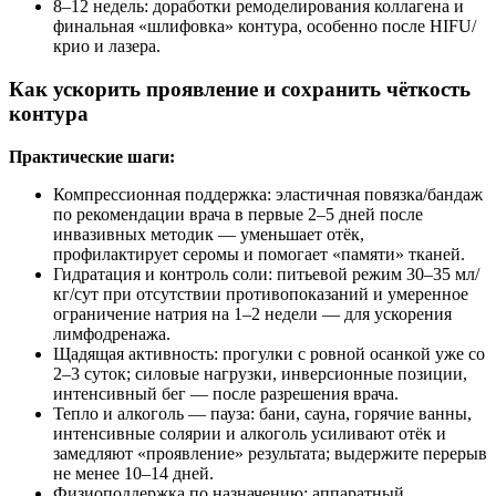
8–12 недель: доработки ремоделирования коллагена и
финальная «шлифовка» контура, особенно после HIFU/
крио и лазера.
Как ускорить проявление и сохранить чёткость
контура
Практические шаги:
Компрессионная поддержка: эластичная повязка/бандаж
по рекомендации врача в первые 2–5 дней после
инвазивных методик — уменьшает отёк,
профилактирует серомы и помогает «памяти» тканей.
Гидратация и контроль соли: питьевой режим 30–35 мл/
кг/сут при отсутствии противопоказаний и умеренное
ограничение натрия на 1–2 недели — для ускорения
лимфодренажа.
Щадящая активность: прогулки с ровной осанкой уже со
2–3 суток; силовые нагрузки, инверсионные позиции,
интенсивный бег — после разрешения врача.
Тепло и алкоголь — пауза: бани, сауна, горячие ванны,
интенсивные солярии и алкоголь усиливают отёк и
замедляют «проявление» результата; выдержите перерыв
не менее 10–14 дней.
Физиоподдержка по назначению: аппаратный