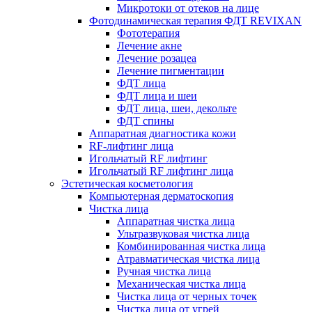
Микротоки от отеков на лице
Фотодинамическая терапия ФДТ REVIXAN
Фототерапия
Лечение акне
Лечение розацеа
Лечение пигментации
ФДТ лица
ФДТ лица и шеи
ФДТ лица, шеи, декольте
ФДТ спины
Аппаратная диагностика кожи
RF-лифтинг лица
Игольчатый RF лифтинг
Игольчатый RF лифтинг лица
Эстетическая косметология
Компьютерная дерматоскопия
Чистка лица
Аппаратная чистка лица
Ультразвуковая чистка лица
Комбинированная чистка лица
Атравматическая чистка лица
Ручная чистка лица
Механическая чистка лица
Чистка лица от черных точек
Чистка лица от угрей