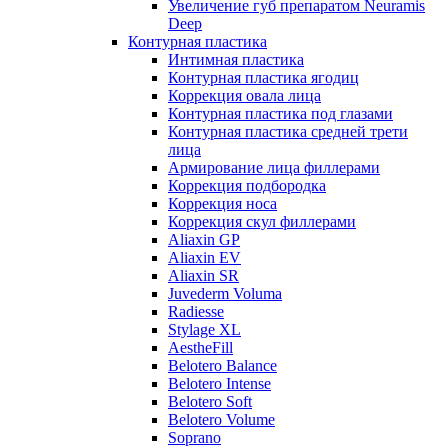
Увеличение губ препаратом Neuramis
Deep
Контурная пластика
Интимная пластика
Контурная пластика ягодиц
Коррекция овала лица
Контурная пластика под глазами
Контурная пластика средней трети
лица
Армирование лица филлерами
Коррекция подбородка
Коррекция носа
Коррекция скул филлерами
Aliaxin GP
Aliaxin EV
Aliaxin SR
Juvederm Voluma
Radiesse
Stylage XL
AestheFill
Belotero Balance
Belotero Intense
Belotero Soft
Belotero Volume
Soprano