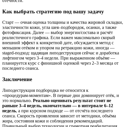
отёчности.
Как выбрать стратегию под вашу задачу
Старт — очная оценка толщины и качества жировой складки,
эластичности кожи, угла шея–подбородок, осанки, а также
фотофиксация. Далее — выбор энергии/состава и расчёт
реалистичного графика. Если важен максимально скорый
внешний эффект к конкретной дате, обсуждается метод с
меньшим отёком и упором на ретракцию кожи, иногда —
staged‑подход: щадящая липодеструкция сейчас и доработка
лифтингом через 3–4 недели. При выраженном объёме —
планируется курс с финишной оценкой через 2–3 месяца от
последнего сеанса.
Заключение
Липодеструкция подбородка не относится к
«процедурам‑моментам». В первые дни доминирует отёк, и
это нормально.
Реально оценивать результат стоит не
раньше 3–4 недель, окончательно — в интервале 6–12
недель
, а при курсном подходе — от отсчёта последнего
сеанса. Скорость проявления зависит от методики, объёма
жира, состояния кожи и соблюдения рекомендаций.
Правильный выбор технологии и грамотная реабилитация