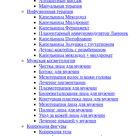
Аппаратный массаж
Мануальная терапия
Инфузионная терапия
Капельница Мексидол
Капельница Милдронат
Капельница Феринжект
Плацентарный иммуномодулятор Лаеннек
Капельница Цитофлавин
Капельница Золушка с глутатионом
Детокс-коктейль с реамберином
Капельница мексидол + милдронат
Мужская косметология
Чистка лица для мужчин
Ботокс для мужчин
Мезотерапия волос и кожи головы
Лечение пигментации
Плазмотерапия для мужчин
Биоревитализация лица для мужчин
Контурная пластика лица для мужчин
Мезотерапия лица для мужчин
Пилинг лица для мужчин
Уход за кожей лица для мужчин
Лечение прыщей у мужчин
Коррекция фигуры
Коррекция тела