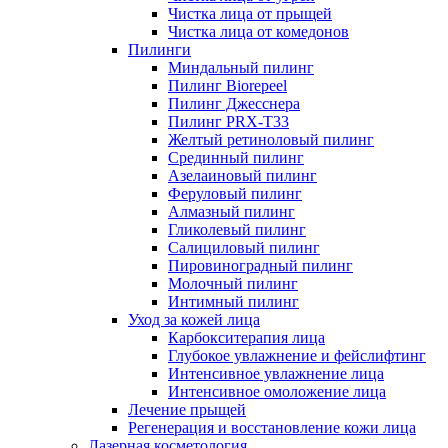
Чистка лица от прыщей
Чистка лица от комедонов
Пилинги
Миндальный пилинг
Пилинг Biorepeel
Пилинг Джесснера
Пилинг PRX-T33
Желтый ретиноловый пилинг
Срединный пилинг
Азелаиновый пилинг
Феруловый пилинг
Алмазный пилинг
Гликолевый пилинг
Салициловый пилинг
Пировиноградный пилинг
Молочный пилинг
Интимный пилинг
Уход за кожей лица
Карбокситерапия лица
Глубокое увлажнение и фейслифтинг
Интенсивное увлажнение лица
Интенсивное омоложение лица
Лечение прыщей
Регенерация и восстановление кожи лица
Лазерная косметология