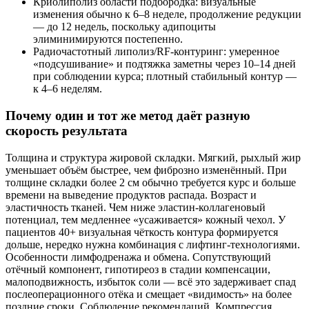
Криолиполиз области подбородка: визуальные
изменения обычно к 6–8 неделе, продолжение редукции
— до 12 недель, поскольку адипоциты
элиминимируются постепенно.
Радиочастотный липолиз/RF‑контуринг: умеренное
«подсушивание» и подтяжка заметны через 10–14 дней
при соблюдении курса; плотный стабильный контур —
к 4–6 неделям.
Почему один и тот же метод даёт разную
скорость результата
Толщина и структура жировой складки. Мягкий, рыхлый жир
уменьшает объём быстрее, чем фиброзно изменённый. При
толщине складки более 2 см обычно требуется курс и больше
времени на выведение продуктов распада. Возраст и
эластичность тканей. Чем ниже эластин‑коллагеновый
потенциал, тем медленнее «усаживается» кожный чехол. У
пациентов 40+ визуальная чёткость контура формируется
дольше, нередко нужна комбинация с лифтинг‑технологиями.
Особенности лимфодренажа и обмена. Сопутствующий
отёчный компонент, гипотиреоз в стадии компенсации,
малоподвижность, избыток соли — всё это задерживает спад
послеоперационного отёка и смещает «видимость» на более
поздние сроки. Соблюдение рекомендаций. Компрессия,