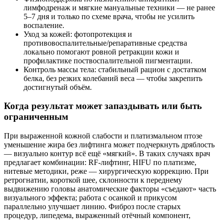
лимфодренаж и мягкие мануальные техники — не ранее
5–7 дня и только по схеме врача, чтобы не усилить
воспаление.
Уход за кожей: фотопротекция и
противовоспалительные/репаративные средства
локально помогают ровной ретракции кожи и
профилактике поствоспалительной пигментации.
Контроль массы тела: стабильный рацион с достатком
белка, без резких колебаний веса — чтобы закрепить
достигнутый объём.
Когда результат может запаздывать или быть
ограниченным
При выраженной кожной слабости и платизмальном птозе
уменьшение жира без лифтинга может подчеркнуть дряблость
— визуально контур всё ещё «мягкий». В таких случаях врач
предлагает комбинации: RF‑лифтинг, HIFU по платизме,
нитевые методики, реже — хирургическую коррекцию. При
ретрогнатии, короткой шее, склонности к переднему
выдвижению головы анатомические факторы «съедают» часть
визуального эффекта; работа с осанкой и прикусом
параллельно улучшает линию. Фиброз после старых
процедур, липедема, выраженный отёчный компонент,