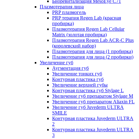
Биоревитализация MesoEye C71
Плазмотерапия лица
PRP плазмогель
PRP терапия Regen Lab (красная
пробирка)
Плазмотерапия Regen Lab Cellular
Matrix (золотая пробирка)
Плазмотерапия Regen Lab ACR-C Plus
(королевский набор)
Плазмотерапия для лица (1 пробирка)
Плазмотерапия для лица (2 пробирки)
Увеличение губ
Аугментация губ
Увеличение тонких губ
Контурная пластика губ
Увеличение верхней губы
Контурная пластика губ Stylage L
Увеличение губ препаратом Stylage M
Увеличение губ препаратом Aliaxin FL
Увеличение губ Juvederm ULTRA
SMILE
Контурная пластика Juvederm ULTRA
2
Контурная пластика Juvederm ULTRA
3