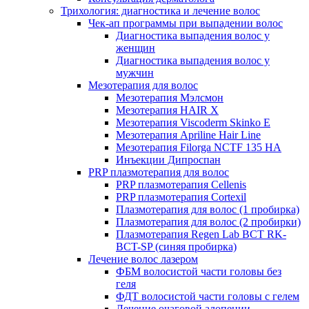
Трихология: диагностика и лечение волос
Чек-ап программы при выпадении волос
Диагностика выпадения волос у
женщин
Диагностика выпадения волос у
мужчин
Мезотерапия для волос
Мезотерапия Мэлсмон
Мезотерапия HAIR X
Мезотерапия Viscoderm Skinko E
Мезотерапия Apriline Hair Line
Мезотерапия Filorga NCTF 135 HA
Инъекции Дипроспан
PRP плазмотерапия для волос
PRP плазмотерапия Cellenis
PRP плазмотерапия Cortexil
Плазмотерапия для волос (1 пробирка)
Плазмотерапия для волос (2 пробирки)
Плазмотерапия Regen Lab BCT RK-
BCT-SP (синяя пробирка)
Лечение волос лазером
ФБМ волосистой части головы без
геля
ФДТ волосистой части головы с гелем
Лечение очаговой алопеции