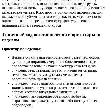
контроль соли и воды, исключение тепловых перегрузок,
щадящая активность — ускоряют восстановление и улучшают
качество результата. Курс против одиночной процедуры. Для
выраженного субментального жира ожидать «финал» после
одного визита — нереалистично; график улучшений
привязывается к завершению курса.
Типичный ход восстановления и ориентиры по
неделям
Ориентир по неделям:
Первые сутки: выраженность отёка растёт, возможны
чувство распирания, умеренная болезненность при
поворотах головы; визуально контур кажется хуже.
3–7 день: отёк стабилизируется и начинает спадать,
гематомы желтеют; ощутимо уменьшается
болезненность при пальпации.
2–3 неделя: возвращается привычная подвижность
тканей, плотные участки размягчаются; появляются
первые честные визуальные улучшения.
4–6 неделя: закрепление объёмного эффекта,
выравнивание рельефа, усиление чёткости угла шея–
подбородок.