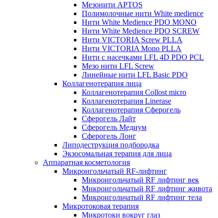
Мезонити APTOS
Полимолочные нити White medience
Нити White Medience PDO MONO
Нити White Medience PDO SCREW
Нити VICTORIA Screw PLLA
Нити VICTORIA Mono PLLA
Нити с насечками LFL 4D PDO PCL
Мезо нити LFL Screw
Линейные нити LFL Basic PDO
Коллагенотерапия лица
Коллагенотерапия Collost micro
Коллагенотерапия Linerase
Коллагенотерапия Сферогель
Сферогель Лайт
Сферогель Медиум
Сферогель Лонг
Липодеструкция подбородка
Экзосомальная терапия для лица
Аппаратная косметология
Микроигольчатый RF-лифтинг
Микроигольчатый RF лифтинг век
Микроигольчатый RF лифтинг живота
Микроигольчатый RF лифтинг тела
Микротоковая терапия
Микротоки вокруг глаз