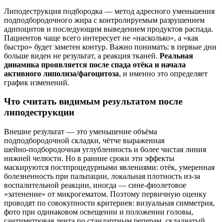
Липодеструкция подбородка — метод адресного уменьшения
подподбородочного жира с контролируемым разрушением
адипоцитов и последующим выведением продуктов распада.
Пациентов чаще всего интересует не «насколько», а «как
быстро» будет заметен контур. Важно понимать: в первые дни
больше виден не результат, а реакция тканей.
Реальная
динамика проявляется после спада отёка и начала
активного липолиза/фагоцитоза
, и именно это определяет
график изменений.
Что считать видимым результатом после
липодеструкции
Внешне результат — это уменьшение объёма
подподбородочной складки, чётче выраженная
шейно‑подбородочная углубленность и более чистая линия
нижней челюсти. Но в ранние сроки эти эффекты
маскируются постпроцедурными явлениями: отёк, умеренная
болезненность при пальпации, локальная плотность из‑за
воспалительной реакции, иногда — сине‑фиолетовое
«затенение» от микрогематом. Поэтому первичную оценку
проводят по совокупности критериев: визуальная симметрия,
фото при одинаковом освещении и положении головы,
сантиметровая лента по стандартным реперам, складчатый