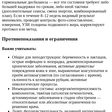
гормональные дисбалансы — все эти состояния требуют либо
большей выдержки по срокам, либо иной тактики
(дополнительные сеансы, смена энергии, комбинированный
план). Если в течение 8–12 недель видимый результат
минимален, проводят контроль: фото‑сопоставление,
измерения, УЗИ толщины подкожного жира, корректируют
протокол или метод.
Противопоказания и ограничения
Важно учитывать:
Общие для липодеструкции: беременность и лактация,
острые инфекции и лихорадка, декомпенсированные
хронические заболевания, активные дерматозы/
повреждения кожи в зоне, выраженные коагулопатии и
приём антикоагулянтов (по согласованию с врачом),
склонность к келоидным рубцам, активные
онкологические процессы.
Инъекционные составы: аллергия/непереносимость
компонентов, тяжёлая патология печени/почек,
аутоиммунные заболевания в стадии обострения —
относительные или абсолютные ограничения по
решению врача.
Лазер: фоточувствительность, недавний интенсивный