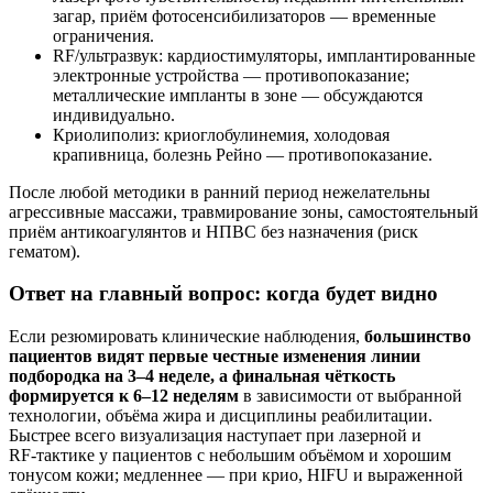
загар, приём фотосенсибилизаторов — временные
ограничения.
RF/ультразвук: кардиостимуляторы, имплантированные
электронные устройства — противопоказание;
металлические импланты в зоне — обсуждаются
индивидуально.
Криолиполиз: криоглобулинемия, холодовая
крапивница, болезнь Рейно — противопоказание.
После любой методики в ранний период нежелательны
агрессивные массажи, травмирование зоны, самостоятельный
приём антикоагулянтов и НПВС без назначения (риск
гематом).
Ответ на главный вопрос: когда будет видно
Если резюмировать клинические наблюдения,
большинство
пациентов видят первые честные изменения линии
подбородка на 3–4 неделе, а финальная чёткость
формируется к 6–12 неделям
в зависимости от выбранной
технологии, объёма жира и дисциплины реабилитации.
Быстрее всего визуализация наступает при лазерной и
RF‑тактике у пациентов с небольшим объёмом и хорошим
тонусом кожи; медленнее — при крио, HIFU и выраженной