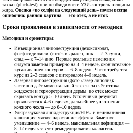
захват (pinch‑test), при необходимости УЗИ‑контроль толщины
жира.
Оценка «по селфи на следующий день» почти всегда
ошибочна: ранняя картина — это отёк, а не итог.
Сроки проявления в зависимости от методики
Методики и ориентиры:
Инъекционная липодеструкция (дезоксихолат,
фосфатидилхолин): отёк выражен, пик — 2–3 сутки,
спад — к 7–14 дню. Первые реальные изменения
силуэта заметны примерно на 3–4 неделе, окончательное
«усаживание» контуров — 6–8 недель. Часто требуется
курс из 2–3 сеансов с интервалом 4–6 недель.
Лазерная липодеструкция (фото‑/лазер‑липолиз):
частично даёт моментальный эффект за счёт оттока
жидкости и терморетракции дермы, но отёк может
скрывать контур 5–10 дней. Устойчивый результат
проявляется к 4–6 неделям, дальнейшее уплотнение
кожного чехла — до 8–10 недель.
Ультразвуковая липодеструкция/HIFU и неинвазивная
кавитация: мягкое нарастание эффекта. Заметное
уменьшение — 4–6 недель, максимальная дефиниция —
8–12 недель за счёт ремоделирования коллагена.