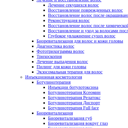
Лечение секущихся волос
Восстановление поврежденных волос
Восстановление волос после окрашиван
Реконструкция волос
Восстановление волос после химическо
Восстановление и уход за волосами пос
Глубокое увлажнение сухих волос
Биоревитализация для волос и кожи головы
Диагностика волос
Фототрихограмма волос
Трихоскопия
Лечение выпадения волос
Пилинг для кожи головы
Экзосомальная терапия для волос
Инъекционная косметология
Ботулинотерапия
Инъекции ботулотоксина
Ботулинотерапия Ксеомин
Ботулинотерапия Релатокс
Ботулинотерапия Диспорт
Ботулинотерапия Full face
Биоревитализация
Биоревитализация губ
Биоревитализация вокруг глаз