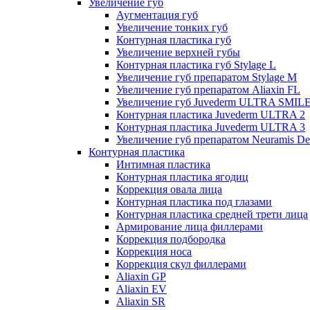
Увеличение губ
Аугментация губ
Увеличение тонких губ
Контурная пластика губ
Увеличение верхней губы
Контурная пластика губ Stylage L
Увеличение губ препаратом Stylage M
Увеличение губ препаратом Aliaxin FL
Увеличение губ Juvederm ULTRA SMIL
Контурная пластика Juvederm ULTRA 2
Контурная пластика Juvederm ULTRA 3
Увеличение губ препаратом Neuramis De
Контурная пластика
Интимная пластика
Контурная пластика ягодиц
Коррекция овала лица
Контурная пластика под глазами
Контурная пластика средней трети лица
Армирование лица филлерами
Коррекция подбородка
Коррекция носа
Коррекция скул филлерами
Aliaxin GP
Aliaxin EV
Aliaxin SR