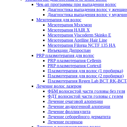
Чек-ап программы при выпадении волос
Диагностика выпадения волос у женщи
Диагностика выпадения волос у мужчи
Мезотерапия для волос
Мезотерапия Мэлсмон
Мезотерапия HAIR X
Мезотерапия Viscoderm Skinko E
Мезотерапия Apriline Hair Line
Мезотерапия Filorga NCTF 135 HA
Инъекции Дипроспан
PRP плазмотерапия для волос
PRP плазмотерапия Cellenis
PRP плазмотерапия Cortexil
Плазмотерапия для волос (1 пробирка)
Плазмотерапия для волос (2 пробирки)
Плазмотерапия Regen Lab BCT RK-BCT-
Лечение волос лазером
ФБМ волосистой части головы без геля
ФДТ волосистой части головы с гелем
Лечение очаговой алопеции
Лечение андрогенной алопеции
Лечение фолликулита
Лечение себорейного дерматита
Лечение псориаза
Лечение и восстановление волос