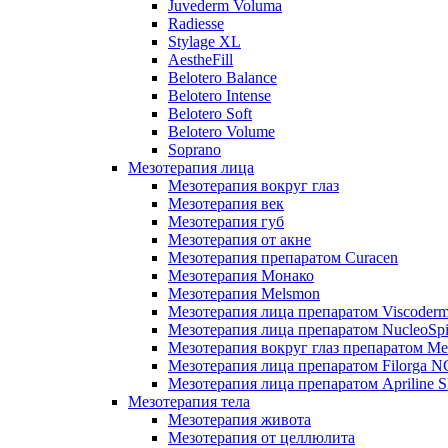
Juvederm Voluma
Radiesse
Stylage XL
AestheFill
Belotero Balance
Belotero Intense
Belotero Soft
Belotero Volume
Soprano
Мезотерапия лица
Мезотерапия вокруг глаз
Мезотерапия век
Мезотерапия губ
Мезотерапия от акне
Мезотерапия препаратом Curacen
Мезотерапия Монако
Мезотерапия Melsmon
Мезотерапия лица препаратом Viscoderm
Мезотерапия лица препаратом NucleoSpi
Мезотерапия вокруг глаз препаратом M
Мезотерапия лица препаратом Filorga 
Мезотерапия лица препаратом Apriline S
Мезотерапия тела
Мезотерапия живота
Мезотерапия от целлюлита