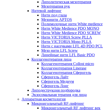
Липолитическая мезотерапия
Мезотерапия рук
Нитевой лифтинг
Нити под глаза
Мезонити APTOS
Полимолочные нити White medience
Нити White Medience PDO MONO
Нити White Medience PDO SCREW
Нити VICTORIA Screw PLLA
Нити VICTORIA Mono PLLA
Нити с насечками LFL 4D PDO PCL
Мезо нити LFL Screw
Линейные нити LFL Basic PDO
Коллагенотерапия лица
Коллагенотерапия Collost micro
Коллагенотерапия Linerase
Коллагенотерапия Сферогель
Сферогель Лайт
Сферогель Медиум
Сферогель Лонг
Липодеструкция подбородка
Экзосомальная терапия для лица
Аппаратная косметология
Микроигольчатый RF-лифтинг
Микроигольчатый RF лифтинг век