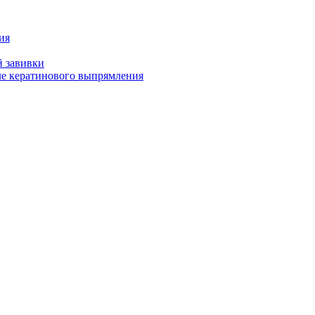
ия
й завивки
ле кератинового выпрямления