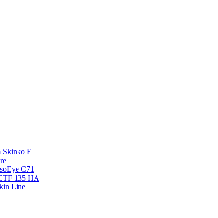
 Skinko E
re
esoEye С71
NCTF 135 HA
kin Line