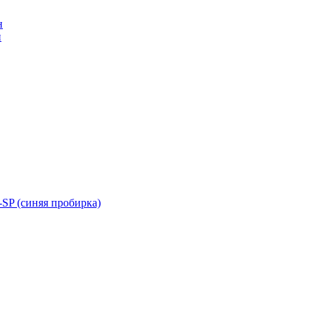
н
н
SP (синяя пробирка)