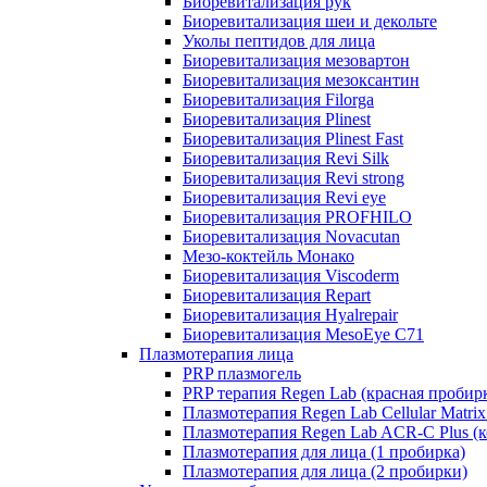
Биоревитализация рук
Биоревитализация шеи и декольте
Уколы пептидов для лица
Биоревитализация мезовартон
Биоревитализация мезоксантин
Биоревитализация Filorga
Биоревитализация Plinest
Биоревитализация Plinest Fast
Биоревитализация Revi Silk
Биоревитализация Revi strong
Биоревитализация Revi eye
Биоревитализация PROFHILO
Биоревитализация Novacutan
Мезо-коктейль Монако
Биоревитализация Viscoderm
Биоревитализация Repart
Биоревитализация Hyalrepair
Биоревитализация MesoEye C71
Плазмотерапия лица
PRP плазмогель
PRP терапия Regen Lab (красная пробир
Плазмотерапия Regen Lab Cellular Matrix
Плазмотерапия Regen Lab ACR-C Plus (к
Плазмотерапия для лица (1 пробирка)
Плазмотерапия для лица (2 пробирки)