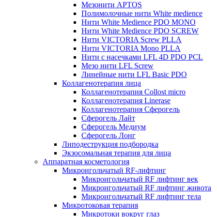
Мезонити APTOS
Полимолочные нити White medience
Нити White Medience PDO MONO
Нити White Medience PDO SCREW
Нити VICTORIA Screw PLLA
Нити VICTORIA Mono PLLA
Нити с насечками LFL 4D PDO PCL
Мезо нити LFL Screw
Линейные нити LFL Basic PDO
Коллагенотерапия лица
Коллагенотерапия Collost micro
Коллагенотерапия Linerase
Коллагенотерапия Сферогель
Сферогель Лайт
Сферогель Медиум
Сферогель Лонг
Липодеструкция подбородка
Экзосомальная терапия для лица
Аппаратная косметология
Микроигольчатый RF-лифтинг
Микроигольчатый RF лифтинг век
Микроигольчатый RF лифтинг живота
Микроигольчатый RF лифтинг тела
Микротоковая терапия
Микротоки вокруг глаз