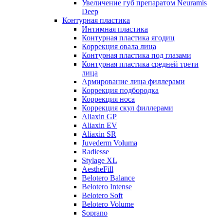
Увеличение губ препаратом Neuramis
Deep
Контурная пластика
Интимная пластика
Контурная пластика ягодиц
Коррекция овала лица
Контурная пластика под глазами
Контурная пластика средней трети
лица
Армирование лица филлерами
Коррекция подбородка
Коррекция носа
Коррекция скул филлерами
Aliaxin GP
Aliaxin EV
Aliaxin SR
Juvederm Voluma
Radiesse
Stylage XL
AestheFill
Belotero Balance
Belotero Intense
Belotero Soft
Belotero Volume
Soprano