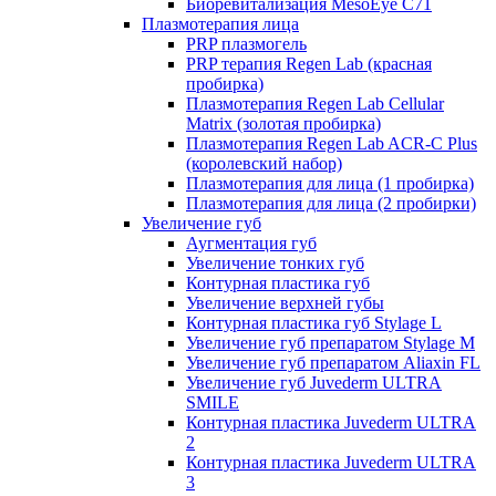
Биоревитализация MesoEye C71
Плазмотерапия лица
PRP плазмогель
PRP терапия Regen Lab (красная
пробирка)
Плазмотерапия Regen Lab Cellular
Matrix (золотая пробирка)
Плазмотерапия Regen Lab ACR-C Plus
(королевский набор)
Плазмотерапия для лица (1 пробирка)
Плазмотерапия для лица (2 пробирки)
Увеличение губ
Аугментация губ
Увеличение тонких губ
Контурная пластика губ
Увеличение верхней губы
Контурная пластика губ Stylage L
Увеличение губ препаратом Stylage M
Увеличение губ препаратом Aliaxin FL
Увеличение губ Juvederm ULTRA
SMILE
Контурная пластика Juvederm ULTRA
2
Контурная пластика Juvederm ULTRA
3