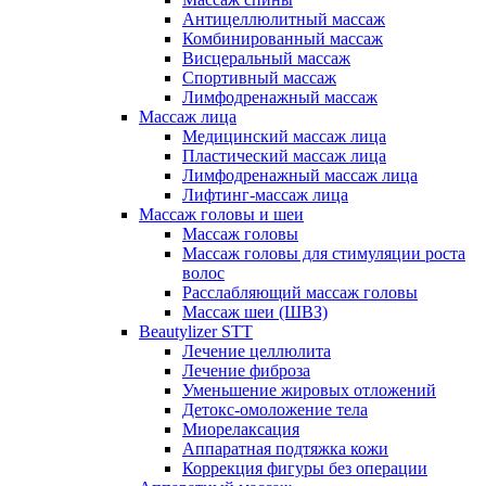
Антицеллюлитный массаж
Комбинированный массаж
Висцеральный массаж
Спортивный массаж
Лимфодренажный массаж
Массаж лица
Медицинский массаж лица
Пластический массаж лица
Лимфодренажный массаж лица
Лифтинг-массаж лица
Массаж головы и шеи
Массаж головы
Массаж головы для стимуляции роста
волос
Расслабляющий массаж головы
Массаж шеи (ШВЗ)
Beautylizer STT
Лечение целлюлита
Лечение фиброза
Уменьшение жировых отложений
Детокс-омоложение тела
Миорелаксация
Аппаратная подтяжка кожи
Коррекция фигуры без операции