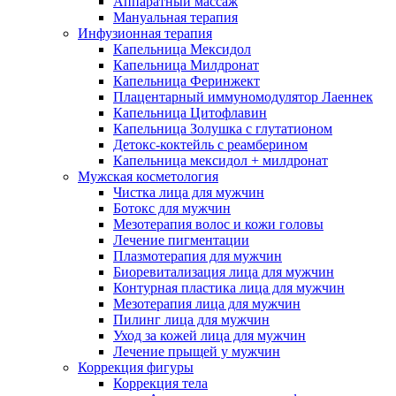
Аппаратный массаж
Мануальная терапия
Инфузионная терапия
Капельница Мексидол
Капельница Милдронат
Капельница Феринжект
Плацентарный иммуномодулятор Лаеннек
Капельница Цитофлавин
Капельница Золушка с глутатионом
Детокс-коктейль с реамберином
Капельница мексидол + милдронат
Мужская косметология
Чистка лица для мужчин
Ботокс для мужчин
Мезотерапия волос и кожи головы
Лечение пигментации
Плазмотерапия для мужчин
Биоревитализация лица для мужчин
Контурная пластика лица для мужчин
Мезотерапия лица для мужчин
Пилинг лица для мужчин
Уход за кожей лица для мужчин
Лечение прыщей у мужчин
Коррекция фигуры
Коррекция тела