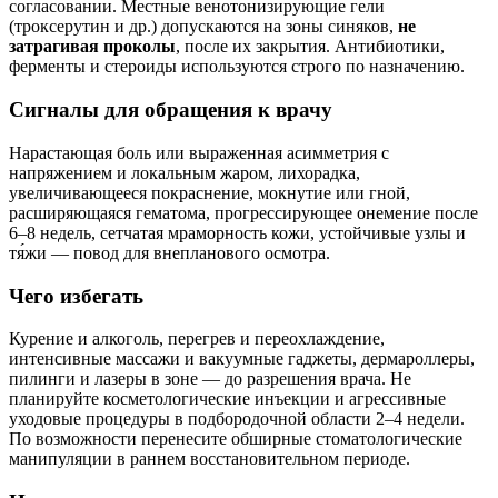
согласовании. Местные венотонизирующие гели
(троксерутин и др.) допускаются на зоны синяков,
не
затрагивая проколы
, после их закрытия. Антибиотики,
ферменты и стероиды используются строго по назначению.
Сигналы для обращения к врачу
Нарастающая боль или выраженная асимметрия с
напряжением и локальным жаром, лихорадка,
увеличивающееся покраснение, мокнутие или гной,
расширяющаяся гематома, прогрессирующее онемение после
6–8 недель, сетчатая мраморность кожи, устойчивые узлы и
тя́жи — повод для внепланового осмотра.
Чего избегать
Курение и алкоголь, перегрев и переохлаждение,
интенсивные массажи и вакуумные гаджеты, дермароллеры,
пилинги и лазеры в зоне — до разрешения врача. Не
планируйте косметологические инъекции и агрессивные
уходовые процедуры в подбородочной области 2–4 недели.
По возможности перенесите обширные стоматологические
манипуляции в раннем восстановительном периоде.