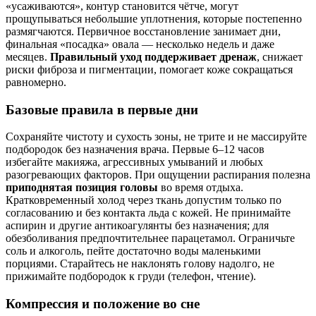
«усаживаются», контур становится чётче, могут
прощупываться небольшие уплотнения, которые постепенно
размягчаются. Первичное восстановление занимает дни,
финальная «посадка» овала — несколько недель и даже
месяцев.
Правильный уход поддерживает дренаж
, снижает
риски фиброза и пигментации, помогает коже сокращаться
равномерно.
Базовые правила в первые дни
Сохраняйте чистоту и сухость зоны, не трите и не массируйте
подбородок без назначения врача. Первые 6–12 часов
избегайте макияжа, агрессивных умываний и любых
разогревающих факторов. При ощущении распирания полезна
приподнятая позиция головы
во время отдыха.
Кратковременный холод через ткань допустим только по
согласованию и без контакта льда с кожей. Не принимайте
аспирин и другие антикоагулянты без назначения; для
обезболивания предпочтительнее парацетамол. Ограничьте
соль и алкоголь, пейте достаточно воды маленькими
порциями. Старайтесь не наклонять голову надолго, не
прижимайте подбородок к груди (телефон, чтение).
Компрессия и положение во сне