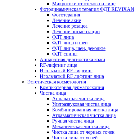
Микротоки от отеков на лице
Фотодинамическая терапия ФДТ REVIXAN
Фототерапия
Лечение акне
Лечение розацеа
Лечение пигментации
ФДТ лица
ФДТ лица и шеи
ФДТ лица, шеи, декольте
ФДТ спины
Аппаратная диагностика кожи
RF-лифтинг лица
Игольчатый RF лифтинг
Игольчатый RF лифтинг лица
Эстетическая косметология
Компьютерная дерматоскопия
Чистка лица
Аппаратная чистка лица
Ультразвуковая чистка лица
Комбинированная чистка лица
Атравматическая чистка лица
Ручная чистка лица
Механическая чистка лица
Чистка лица от черных точек
Чистка лица от угрей