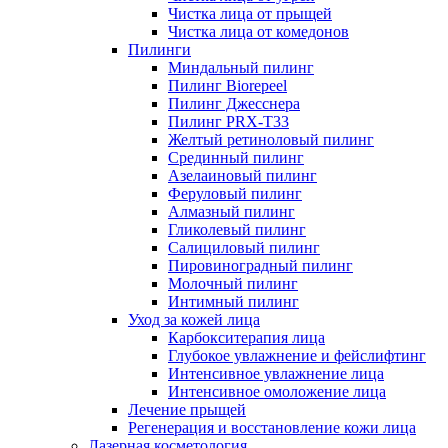
Чистка лица от прыщей
Чистка лица от комедонов
Пилинги
Миндальный пилинг
Пилинг Biorepeel
Пилинг Джесснера
Пилинг PRX-T33
Желтый ретиноловый пилинг
Срединный пилинг
Азелаиновый пилинг
Феруловый пилинг
Алмазный пилинг
Гликолевый пилинг
Салициловый пилинг
Пировиноградный пилинг
Молочный пилинг
Интимный пилинг
Уход за кожей лица
Карбокситерапия лица
Глубокое увлажнение и фейслифтинг
Интенсивное увлажнение лица
Интенсивное омоложение лица
Лечение прыщей
Регенерация и восстановление кожи лица
Лазерная косметология