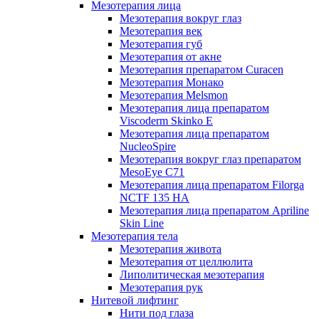
Мезотерапия лица
Мезотерапия вокруг глаз
Мезотерапия век
Мезотерапия губ
Мезотерапия от акне
Мезотерапия препаратом Curacen
Мезотерапия Монако
Мезотерапия Melsmon
Мезотерапия лица препаратом
Viscoderm Skinko E
Мезотерапия лица препаратом
NucleoSpire
Мезотерапия вокруг глаз препаратом
MesoEye С71
Мезотерапия лица препаратом Filorga
NCTF 135 HA
Мезотерапия лица препаратом Apriline
Skin Line
Мезотерапия тела
Мезотерапия живота
Мезотерапия от целлюлита
Липолитическая мезотерапия
Мезотерапия рук
Нитевой лифтинг
Нити под глаза