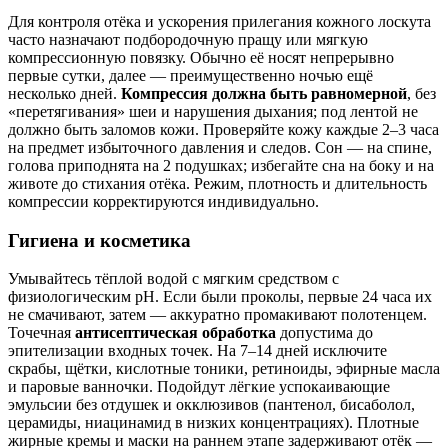
Для контроля отёка и ускорения прилегания кожного лоскута
часто назначают подбородочную пращу или мягкую
компрессионную повязку. Обычно её носят непрерывно
первые сутки, далее — преимущественно ночью ещё
несколько дней.
Компрессия должна быть равномерной
, без
«перетягивания» шеи и нарушения дыхания; под лентой не
должно быть заломов кожи. Проверяйте кожу каждые 2–3 часа
на предмет избыточного давления и следов. Сон — на спине,
голова приподнята на 2 подушках; избегайте сна на боку и на
животе до стихания отёка. Режим, плотность и длительность
компрессии корректируются индивидуально.
Гигиена и косметика
Умывайтесь тёплой водой с мягким средством с
физиологическим pH. Если были проколы, первые 24 часа их
не смачивают, затем — аккуратно промакивают полотенцем.
Точечная
антисептическая обработка
допустима до
эпителизации входных точек. На 7–14 дней исключите
скрабы, щётки, кислотные тоники, ретиноиды, эфирные масла
и паровые ванночки. Подойдут лёгкие успокаивающие
эмульсии без отдушек и окклюзивов (пантенол, бисаболол,
церамиды, ниацинамид в низких концентрациях). Плотные
жирные кремы и маски на раннем этапе задерживают отёк —