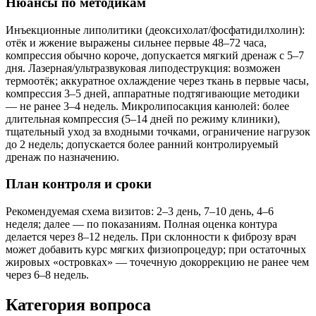
Нюансы по методикам
Инъекционные липолитики (деоксихолат/фосфатидилхолин):
отёк и жжение выражены сильнее первые 48–72 часа,
компрессия обычно короче, допускается мягкий дренаж с 5–7
дня. Лазерная/ультразвуковая липодеструкция: возможен
термоотёк; аккуратное охлаждение через ткань в первые часы,
компрессия 3–5 дней, аппаратные подтягивающие методики
— не ранее 3–4 недель. Микролипосакция канюлей: более
длительная компрессия (5–14 дней по режиму клиники),
тщательный уход за входными точками, ограничение нагрузок
до 2 недель; допускается более ранний контролируемый
дренаж по назначению.
План контроля и сроки
Рекомендуемая схема визитов: 2–3 день, 7–10 день, 4–6
неделя; далее — по показаниям. Полная оценка контура
делается через 8–12 недель. При склонности к фиброзу врач
может добавить курс мягких физиопроцедур; при остаточных
жировых «островках» — точечную докоррекцию не ранее чем
через 6–8 недель.
Категория вопроса