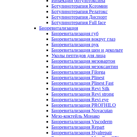
Инъекции ботулотоксина
Ботулинотерапия Ксеомин
Ботулинотерапия Релатокс
Ботулинотерапия Диспорт
Ботулинотерапия Full face
Биоревитализация
Биоревитализация губ
Биоревитализация вокруг глаз
Биоревитализация рук
Биоревитализация шеи и декольте
Уколы пептидов для лица
Биоревитализация мезовартон
Биоревитализация мезоксантин
Биоревитализация Filorga
Биоревитализация Plinest
Биоревитализация Plinest Fast
Биоревитализация Revi Silk
Биоревитализация Revi strong
Биоревитализация Revi eye
Биоревитализация PROFHILO
Биоревитализация Novacutan
Мезо-коктейль Монако
Биоревитализация Viscoderm
Биоревитализация Repart
Биоревитализация Hyalrepair