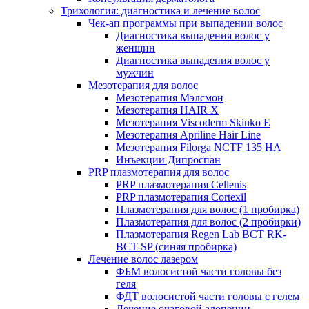
Трихология: диагностика и лечение волос
Чек-ап программы при выпадении волос
Диагностика выпадения волос у
женщин
Диагностика выпадения волос у
мужчин
Мезотерапия для волос
Мезотерапия Мэлсмон
Мезотерапия HAIR X
Мезотерапия Viscoderm Skinko E
Мезотерапия Apriline Hair Line
Мезотерапия Filorga NCTF 135 HA
Инъекции Дипроспан
PRP плазмотерапия для волос
PRP плазмотерапия Cellenis
PRP плазмотерапия Cortexil
Плазмотерапия для волос (1 пробирка)
Плазмотерапия для волос (2 пробирки)
Плазмотерапия Regen Lab BCT RK-
BCT-SP (синяя пробирка)
Лечение волос лазером
ФБМ волосистой части головы без
геля
ФДТ волосистой части головы с гелем
Лечение очаговой алопеции