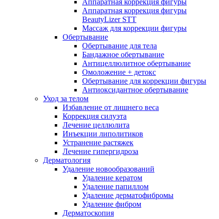
Аппаратная коррекция фигуры
Аппаратная коррекция фигуры
BeautyLizer STT
Массаж для коррекции фигуры
Обертывание
Обертывание для тела
Бандажное обертывание
Антицеллюлитное обертывание
Омоложение + детокс
Обертывание для коррекции фигуры
Антиоксидантное обертывание
Уход за телом
Избавление от лишнего веса
Коррекция силуэта
Лечение целлюлита
Инъекции липолитиков
Устранение растяжек
Лечение гипергидроза
Дерматология
Удаление новообразований
Удаление кератом
Удаление папиллом
Удаление дерматофибромы
Удаление фибром
Дерматоскопия