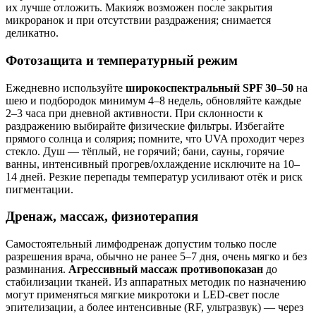
их лучше отложить. Макияж возможен после закрытия
микроранок и при отсутствии раздражения; снимается
деликатно.
Фотозащита и температурный режим
Ежедневно используйте
широкоспектральный SPF 30–50
на
шею и подбородок минимум 4–8 недель, обновляйте каждые
2–3 часа при дневной активности. При склонности к
раздражению выбирайте физические фильтры. Избегайте
прямого солнца и солярия; помните, что UVA проходит через
стекло. Душ — тёплый, не горячий; бани, сауны, горячие
ванны, интенсивный прогрев/охлаждение исключите на 10–
14 дней. Резкие перепады температур усиливают отёк и риск
пигментации.
Дренаж, массаж, физиотерапия
Самостоятельный лимфодренаж допустим только после
разрешения врача, обычно не ранее 5–7 дня, очень мягко и без
разминания.
Агрессивный массаж противопоказан
до
стабилизации тканей. Из аппаратных методик по назначению
могут применяться мягкие микротоки и LED‑свет после
эпителизации, а более интенсивные (RF, ультразвук) — через