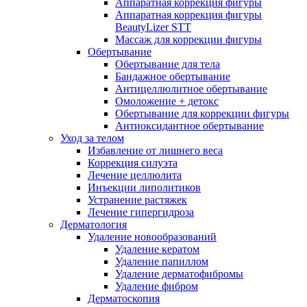
Аппаратная коррекция фигуры
Аппаратная коррекция фигуры
BeautyLizer STT
Массаж для коррекции фигуры
Обертывание
Обертывание для тела
Бандажное обертывание
Антицеллюлитное обертывание
Омоложение + детокс
Обертывание для коррекции фигуры
Антиоксидантное обертывание
Уход за телом
Избавление от лишнего веса
Коррекция силуэта
Лечение целлюлита
Инъекции липолитиков
Устранение растяжек
Лечение гипергидроза
Дерматология
Удаление новообразований
Удаление кератом
Удаление папиллом
Удаление дерматофибромы
Удаление фибром
Дерматоскопия