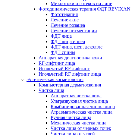
Микротоки от отеков на лице
Фотодинамическая терапия ФДТ REVIXAN
Фототерапия
Лечение акне
Лечение розацеа
Лечение пигментации
ФДТ лица
ФДТ лица и шеи
ФДТ лица, шеи, декольте
ФДТ спины
Аппаратная диагностика кожи
RF-лифтинг лица
Игольчатый RF лифтинг
Игольчатый RF лифтинг лица
Эстетическая косметология
Компьютерная дерматоскопия
Чистка лица
Аппаратная чистка лица
Ультразвуковая чистка лица
Комбинированная чистка лица
Атравматическая чистка лица
Ручная чистка лица
Механическая чистка лица
Чистка лица от черных точек
Чистка лица от угрей