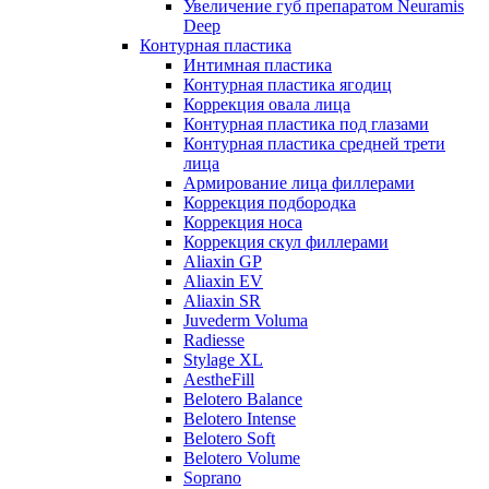
Увеличение губ препаратом Neuramis
Deep
Контурная пластика
Интимная пластика
Контурная пластика ягодиц
Коррекция овала лица
Контурная пластика под глазами
Контурная пластика средней трети
лица
Армирование лица филлерами
Коррекция подбородка
Коррекция носа
Коррекция скул филлерами
Aliaxin GP
Aliaxin EV
Aliaxin SR
Juvederm Voluma
Radiesse
Stylage XL
AestheFill
Belotero Balance
Belotero Intense
Belotero Soft
Belotero Volume
Soprano