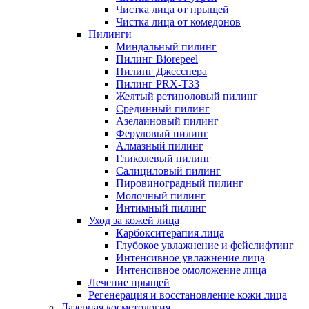
Чистка лица от прыщей
Чистка лица от комедонов
Пилинги
Миндальный пилинг
Пилинг Biorepeel
Пилинг Джесснера
Пилинг PRX-T33
Желтый ретиноловый пилинг
Срединный пилинг
Азелаиновый пилинг
Феруловый пилинг
Алмазный пилинг
Гликолевый пилинг
Салициловый пилинг
Пировиноградный пилинг
Молочный пилинг
Интимный пилинг
Уход за кожей лица
Карбокситерапия лица
Глубокое увлажнение и фейслифтинг
Интенсивное увлажнение лица
Интенсивное омоложение лица
Лечение прыщей
Регенерация и восстановление кожи лица
Лазерная косметология