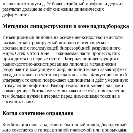
мышечного тонуса даёт более стройный профиль и держит
результат дольше за счёт снижения динамических
деформаций.
Методики липодеструкции в зоне подподбородка
Инъекционный липолиз на основе деоксихолевой кислоты
вызывает контролируемый липолиз и асептическое
воспаление с последующей биорезорбцией разрушённого
жира. Отёк в этой зоне — ожидаемая часть процесса, пик
приходится на первые сутки. Лазерная липодеструкция и
радиочастотно-ассистированная липолиза механически
разрушают и коагулируют жир, дополнительно давая эффект
«усадки» кожи за счёт прогрева коллагена. Фокусированный
ультразвук точечно повреждает адипоциты и даёт умеренную
стимуляцию лифтинга. Выбор технологии влияет на сроки
совмещения с ботоксом: чем выраженнее отёк и воспаление,
тем больше нужен интервал перед инъекциями токсина в
соседних слоях.
Когда сочетание оправдано
Комбинация показана, если избыточный подподбородочный
жир сочетается с гиперактивной платизмой или привычками