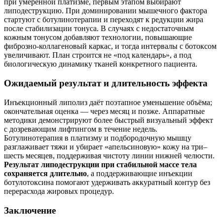
при умеренной платизме, первым этапом выбирают
липодеструкцию. При доминировании мышечного фактора
стартуют с ботулинотерапии и переходят к редукции жира
после стабилизации тонуса. В случаях с недостаточным
кожным тонусом добавляют технологии, повышающие
фиброзно‑коллагеновый каркас, и тогда интервалы с ботоксом
увеличивают. План строится не «под календарь», а под
биологическую динамику тканей конкретного пациента.
Ожидаемый результат и длительность эффекта
Инъекционный липолиз даёт поэтапное уменьшение объёма;
окончательная оценка — через месяц и позже. Аппаратные
методики демонстрируют более быстрый визуальный эффект
с дозревающим лифтингом в течение недель.
Ботулинотерапия в платизму и подбородочную мышцу
разглаживает тяжи и убирает «апельсиновую» кожу на три–
шесть месяцев, поддерживая чистоту линии нижней челюсти.
Результат липодеструкции при стабильной массе тела
сохраняется длительно
, а поддерживающие инъекции
ботулотоксина помогают удерживать аккуратный контур без
перерасхода жировых процедур.
Заключение