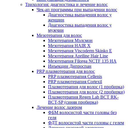
Трихология: диагностика и лечение волос
Чек-ап программы при выпадении волос
Диагностика выпадения волос у
женщин
Диагностика выпадения волос у
мужчин
Мезотерапия для волос
Мезотерапия Мэлсмон
Мезотерапия HAIR X
Мезотерапия Viscoderm Skinko E
Мезотерапия Apriline Hair Line
Мезотерапия Filorga NCTF 135 HA
Инъекции Дипроспан
PRP плазмотерапия для волос
PRP плазмотерапия Cellenis
PRP плазмотерапия Cortexil
Плазмотерапия для волос (1 пробирка)
Плазмотерапия для волос (2 пробирки)
Плазмотерапия Regen Lab BCT RK-
BCT-SP (синяя пробирка)
Лечение волос лазером
ФБМ волосистой части головы без
геля
ФДТ волосистой части головы с гелем
Лечение очаговой алопеции