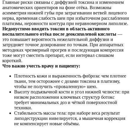
Главные риски связаны с диффузией токсина и изменением
анатомических ориентиров на фоне отёка. Возможны
асимметрия нижней губы при затрагивании ветвей лицевого
нерва, временная слабость шеи при избыточном расслаблении
платизмы, неровности контура при неравномерном липолизе.
Недопустимо вводить токсин в область активного
воспалительного отёка после деоксихолевой кислоты
—
это повышает вероятность нежелательной диффузии и
затрудняет точное дозирование по точкам. При аппаратных
методиках чрезмерный прогрев и последующая компрессия
тоже могут сместить препарат, если интервал слишком
короткий.
Что важно учесть врачу и пациенту:
Плотность кожи и выраженность фиброза: чем плотнее
ткани, тем осторожнее с дозами токсина в платизму,
чтобы не получить «проваленную» шею.
Высоту подъязычной кости и угол нижней челюсти: при
низком расположении ключевых структур ботокс
требует минимальных доз и чёткой поверхностной
техники.
Стабильность массы тела: при наборе веса результат
липодеструкции нивелируется, а мышечная коррекция
не компенсирует новые объёмы.