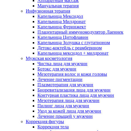
Аппаратный массаж
Мануальная терапия
Инфузионная терапия
Капельница Мексидол
Капельница Милдронат
Капельница Феринжект
Плацентарный иммуномодулятор Лаеннек
Капельница Цитофлавин
Капельница Золушка с глутатионом
Детокс-коктейль с реамберином
Капельница мексидол + милдронат
Мужская косметология
Чистка лица для мужчин
Ботокс для мужчин
Мезотерапия волос и кожи головы
Лечение пигментации
Плазмотерапия для мужчин
Биоревитализация лица для мужчин
Контурная пластика лица для мужчин
Мезотерапия лица для мужчин
Пилинг лица для мужчин
Уход за кожей лица для мужчин
Лечение прыщей у мужчин
Коррекция фигуры
Коррекция тела