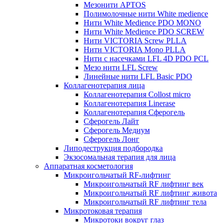
Мезонити APTOS
Полимолочные нити White medience
Нити White Medience PDO MONO
Нити White Medience PDO SCREW
Нити VICTORIA Screw PLLA
Нити VICTORIA Mono PLLA
Нити с насечками LFL 4D PDO PCL
Мезо нити LFL Screw
Линейные нити LFL Basic PDO
Коллагенотерапия лица
Коллагенотерапия Collost micro
Коллагенотерапия Linerase
Коллагенотерапия Сферогель
Сферогель Лайт
Сферогель Медиум
Сферогель Лонг
Липодеструкция подбородка
Экзосомальная терапия для лица
Аппаратная косметология
Микроигольчатый RF-лифтинг
Микроигольчатый RF лифтинг век
Микроигольчатый RF лифтинг живота
Микроигольчатый RF лифтинг тела
Микротоковая терапия
Микротоки вокруг глаз