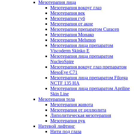
Мезотерапия лица
Мезотерапия вокруг глаз
Мезотерапия век
Мезотерапия губ
Мезотерапия от акне
Мезотерапия препаратом Curacen
Мезотерапия Монако
Мезотерапия Melsmon
Мезотерапия лица препаратом
Viscoderm Skinko E
Мезотерапия лица препаратом
NucleoSpire
Мезотерапия вокруг глаз препаратом
MesoEye С71
Мезотерапия лица препаратом Filorga
NCTF 135 HA
Мезотерапия лица препаратом Apriline
Skin Line
Мезотерапия тела
Мезотерапия живота
Мезотерапия от целлюлита
Липолитическая мезотерапия
Мезотерапия рук
Нитевой лифтинг
Нити под глаза