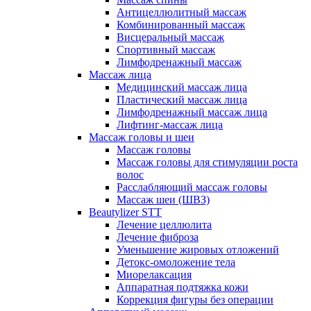
Антицеллюлитный массаж
Комбинированный массаж
Висцеральный массаж
Спортивный массаж
Лимфодренажный массаж
Массаж лица
Медицинский массаж лица
Пластический массаж лица
Лимфодренажный массаж лица
Лифтинг-массаж лица
Массаж головы и шеи
Массаж головы
Массаж головы для стимуляции роста
волос
Расслабляющий массаж головы
Массаж шеи (ШВЗ)
Beautylizer STT
Лечение целлюлита
Лечение фиброза
Уменьшение жировых отложений
Детокс-омоложение тела
Миорелаксация
Аппаратная подтяжка кожи
Коррекция фигуры без операции