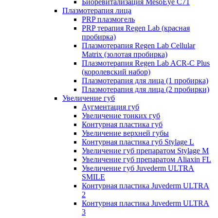
Биоревитализация MesoEye C71
Плазмотерапия лица
PRP плазмогель
PRP терапия Regen Lab (красная
пробирка)
Плазмотерапия Regen Lab Cellular
Matrix (золотая пробирка)
Плазмотерапия Regen Lab ACR-C Plus
(королевский набор)
Плазмотерапия для лица (1 пробирка)
Плазмотерапия для лица (2 пробирки)
Увеличение губ
Аугментация губ
Увеличение тонких губ
Контурная пластика губ
Увеличение верхней губы
Контурная пластика губ Stylage L
Увеличение губ препаратом Stylage M
Увеличение губ препаратом Aliaxin FL
Увеличение губ Juvederm ULTRA
SMILE
Контурная пластика Juvederm ULTRA
2
Контурная пластика Juvederm ULTRA
3