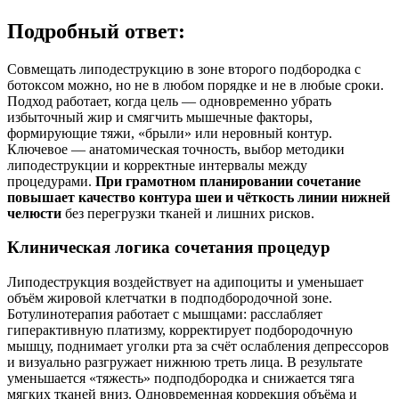
Подробный ответ:
Совмещать липодеструкцию в зоне второго подбородка с
ботоксом можно, но не в любом порядке и не в любые сроки.
Подход работает, когда цель — одновременно убрать
избыточный жир и смягчить мышечные факторы,
формирующие тяжи, «брыли» или неровный контур.
Ключевое — анатомическая точность, выбор методики
липодеструкции и корректные интервалы между
процедурами.
При грамотном планировании сочетание
повышает качество контура шеи и чёткость линии нижней
челюсти
без перегрузки тканей и лишних рисков.
Клиническая логика сочетания процедур
Липодеструкция воздействует на адипоциты и уменьшает
объём жировой клетчатки в подподбородочной зоне.
Ботулинотерапия работает с мышцами: расслабляет
гиперактивную платизму, корректирует подбородочную
мышцу, поднимает уголки рта за счёт ослабления депрессоров
и визуально разгружает нижнюю треть лица. В результате
уменьшается «тяжесть» подподбородка и снижается тяга
мягких тканей вниз. Одновременная коррекция объёма и