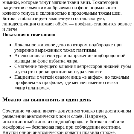
мимики, которые тянут мягкие ткани вниз. Токатегория
пациентов с «мягкими» брылями на фоне нормального
кожного тонуса и склонностью к продольным тяжам шеи.
Ботокс стабилизирует мышечную составляющую,
липодеструкция снижает объём — профиль становится ровнее
и легче.
Показания к сочетанию:
Локальное жировое депо во втором подбородке при
умеренно выраженных тяжах платизмы.
Апельсиновая текстура и напряжение подбородочной
мышцы на фоне избытка жира.
Смягчение тянущего влияния депрессоров нижней губы
и угла рта при коррекции контура челюсти.
Пациенты с чёткой овалом лица «в анфас», но тяжёлым
профилем «в профиль», где мешает именно связка
«жир+платизма».
Можно ли выполнять в один день
Сочетание «в один визит» допустимо только при достаточном
разделении анатомических зон и слоёв. Например,
инъекционный липолиз подподбородка и ботокс в лоб или
межбровье — безопасная пара при соблюдении асептики.
Внутри одной анатомической области правила строже.