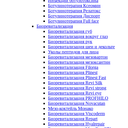
Инъекции ботулотоксина
Ботулинотерапия Ксеомин
Ботулинотерапия Релатокс
Ботулинотерапия Диспорт
Ботулинотерапия Full face
Биоревитализация
Биоревитализация губ
Биоревитализация вокруг глаз
Биоревитализация рук
Биоревитализация шеи и декольте
Уколы пептидов для лица
Биоревитализация мезовартон
Биоревитализация мезоксантин
Биоревитализация Filorga
Биоревитализация Plinest
Биоревитализация Plinest Fast
Биоревитализация Revi Silk
Биоревитализация Revi strong
Биоревитализация Revi eye
Биоревитализация PROFHILO
Биоревитализация Novacutan
Мезо-коктейль Монако
Биоревитализация Viscoderm
Биоревитализация Repart
Биоревитализация Hyalrepair