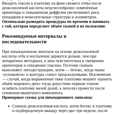
Вводить токсин в платизму на фоне свежего отёка после
деоксихолевой кислоты нецелесообразно: изменённые
ориентиры и повышенная диффузия увеличивают риск
попадания в нежелательные структуры и асимметрии.
Оптимально разводить процедуры по времени и начинать
с той, которая определяет объём тканей и их положение
.
Рекомендуемые интервалы и
последовательности
При инъекционном липолизе на основе деоксихолевой
кислоты отёк и воспаление держатся дольше, чем при
аппаратных методиках, а зона чувствительна к смещению
ориентиров и отведению токсина. Поэтому сначала
выполняют липодеструкцию, затем — ботокс, когда ткани
«успокоятся» и контуры станут предсказуемыми. Исключение
— случай, когда выраженные тяжи платизмы мешают оценить
объём жирового депо: тогда допустимо первым этапом
ослабить платизму малой дозой, а липолиз провести после
снижения мышечного компонента.
Примерные схемы для инъекционного липолиза:
Сначала деоксихолевая кислота, затем ботокс в платизму
и подбородочную мышцу через две–три недели, после