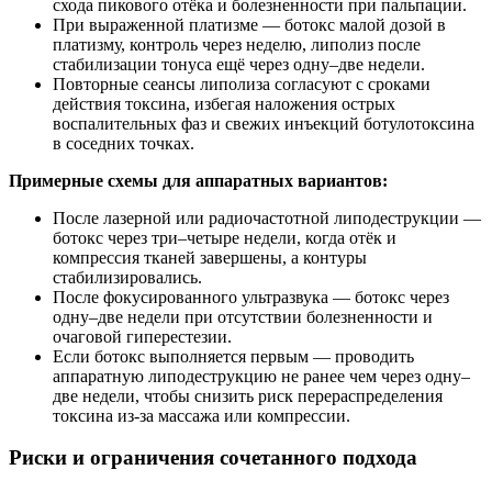
схода пикового отёка и болезненности при пальпации.
При выраженной платизме — ботокс малой дозой в
платизму, контроль через неделю, липолиз после
стабилизации тонуса ещё через одну–две недели.
Повторные сеансы липолиза согласуют с сроками
действия токсина, избегая наложения острых
воспалительных фаз и свежих инъекций ботулотоксина
в соседних точках.
Примерные схемы для аппаратных вариантов:
После лазерной или радиочастотной липодеструкции —
ботокс через три–четыре недели, когда отёк и
компрессия тканей завершены, а контуры
стабилизировались.
После фокусированного ультразвука — ботокс через
одну–две недели при отсутствии болезненности и
очаговой гиперестезии.
Если ботокс выполняется первым — проводить
аппаратную липодеструкцию не ранее чем через одну–
две недели, чтобы снизить риск перераспределения
токсина из‑за массажа или компрессии.
Риски и ограничения сочетанного подхода