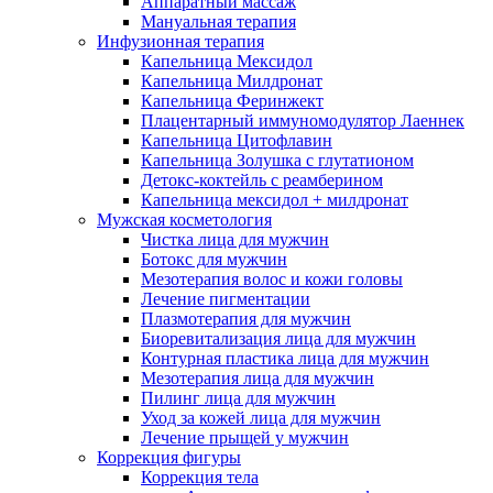
Аппаратный массаж
Мануальная терапия
Инфузионная терапия
Капельница Мексидол
Капельница Милдронат
Капельница Феринжект
Плацентарный иммуномодулятор Лаеннек
Капельница Цитофлавин
Капельница Золушка с глутатионом
Детокс-коктейль с реамберином
Капельница мексидол + милдронат
Мужская косметология
Чистка лица для мужчин
Ботокс для мужчин
Мезотерапия волос и кожи головы
Лечение пигментации
Плазмотерапия для мужчин
Биоревитализация лица для мужчин
Контурная пластика лица для мужчин
Мезотерапия лица для мужчин
Пилинг лица для мужчин
Уход за кожей лица для мужчин
Лечение прыщей у мужчин
Коррекция фигуры
Коррекция тела