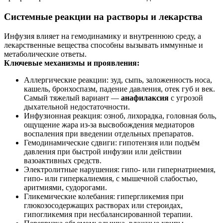
Системные реакции на растворы и лекарства
Инфузия влияет на гемодинамику и внутреннюю среду, а
лекарственные вещества способны вызывать иммунные и
метаболические ответы.
Ключевые механизмы и проявления:
Аллергические реакции: зуд, сыпь, заложенность носа,
кашель, бронхоспазм, падение давления, отек губ и век.
Самый тяжелый вариант —
анафилаксия
с угрозой
дыхательной недостаточности.
Инфузионная реакция: озноб, лихорадка, головная боль,
ощущение жара из‑за высвобождения медиаторов
воспаления при введении отдельных препаратов.
Гемодинамические сдвиги: гипотензия или подъём
давления при быстрой инфузии или действии
вазоактивных средств.
Электролитные нарушения: гипо‑ или гипернатриемия,
гипо‑ или гиперкалиемия, с мышечной слабостью,
аритмиями, судорогами.
Гликемические колебания: гипергликемия при
глюкозосодержащих растворах или стероидах,
гипогликемия при несбалансированной терапии.