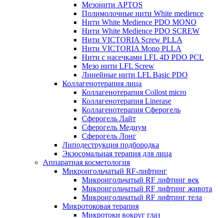
Мезонити APTOS
Полимолочные нити White medience
Нити White Medience PDO MONO
Нити White Medience PDO SCREW
Нити VICTORIA Screw PLLA
Нити VICTORIA Mono PLLA
Нити с насечками LFL 4D PDO PCL
Мезо нити LFL Screw
Линейные нити LFL Basic PDO
Коллагенотерапия лица
Коллагенотерапия Collost micro
Коллагенотерапия Linerase
Коллагенотерапия Сферогель
Сферогель Лайт
Сферогель Медиум
Сферогель Лонг
Липодеструкция подбородка
Экзосомальная терапия для лица
Аппаратная косметология
Микроигольчатый RF-лифтинг
Микроигольчатый RF лифтинг век
Микроигольчатый RF лифтинг живота
Микроигольчатый RF лифтинг тела
Микротоковая терапия
Микротоки вокруг глаз