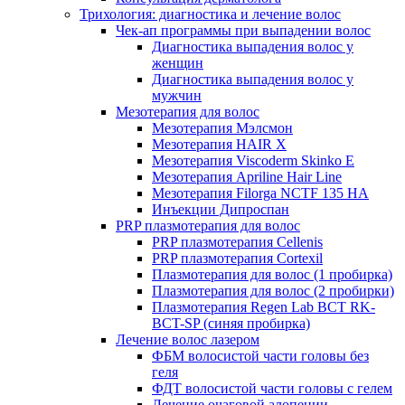
Трихология: диагностика и лечение волос
Чек-ап программы при выпадении волос
Диагностика выпадения волос у
женщин
Диагностика выпадения волос у
мужчин
Мезотерапия для волос
Мезотерапия Мэлсмон
Мезотерапия HAIR X
Мезотерапия Viscoderm Skinko E
Мезотерапия Apriline Hair Line
Мезотерапия Filorga NCTF 135 HA
Инъекции Дипроспан
PRP плазмотерапия для волос
PRP плазмотерапия Cellenis
PRP плазмотерапия Cortexil
Плазмотерапия для волос (1 пробирка)
Плазмотерапия для волос (2 пробирки)
Плазмотерапия Regen Lab BCT RK-
BCT-SP (синяя пробирка)
Лечение волос лазером
ФБМ волосистой части головы без
геля
ФДТ волосистой части головы с гелем
Лечение очаговой алопеции