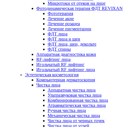
Микротоки от отеков на лице
Фотодинамическая терапия ФДТ REVIXAN
Фототерапия
Лечение акне
Лечение розацеа
Лечение пигментации
ФДТ лица
ФДТ лица и шеи
ФДТ лица, шеи, декольте
ФДТ спины
Аппаратная диагностика кожи
RF-лифтинг лица
Игольчатый RF лифтинг
Игольчатый RF лифтинг лица
Эстетическая косметология
Компьютерная дерматоскопия
Чистка лица
Аппаратная чистка лица
Ультразвуковая чистка лица
Комбинированная чистка лица
Атравматическая чистка лица
Ручная чистка лица
Механическая чистка лица
Чистка лица от черных точек
Чистка лица от угрей