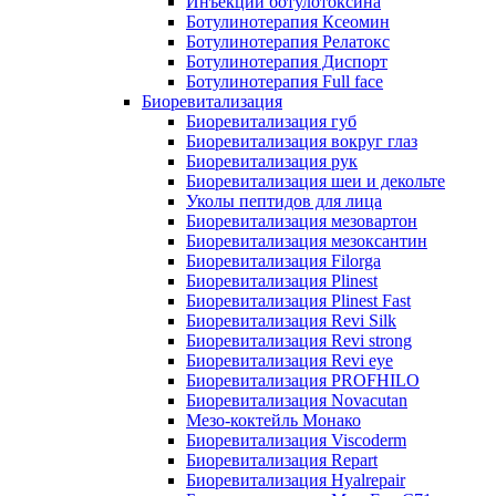
Инъекции ботулотоксина
Ботулинотерапия Ксеомин
Ботулинотерапия Релатокс
Ботулинотерапия Диспорт
Ботулинотерапия Full face
Биоревитализация
Биоревитализация губ
Биоревитализация вокруг глаз
Биоревитализация рук
Биоревитализация шеи и декольте
Уколы пептидов для лица
Биоревитализация мезовартон
Биоревитализация мезоксантин
Биоревитализация Filorga
Биоревитализация Plinest
Биоревитализация Plinest Fast
Биоревитализация Revi Silk
Биоревитализация Revi strong
Биоревитализация Revi eye
Биоревитализация PROFHILO
Биоревитализация Novacutan
Мезо-коктейль Монако
Биоревитализация Viscoderm
Биоревитализация Repart
Биоревитализация Hyalrepair