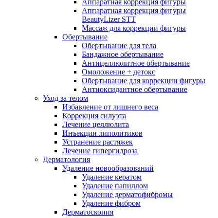
Аппаратная коррекция фигуры
Аппаратная коррекция фигуры
BeautyLizer STT
Массаж для коррекции фигуры
Обертывание
Обертывание для тела
Бандажное обертывание
Антицеллюлитное обертывание
Омоложение + детокс
Обертывание для коррекции фигуры
Антиоксидантное обертывание
Уход за телом
Избавление от лишнего веса
Коррекция силуэта
Лечение целлюлита
Инъекции липолитиков
Устранение растяжек
Лечение гипергидроза
Дерматология
Удаление новообразований
Удаление кератом
Удаление папиллом
Удаление дерматофибромы
Удаление фибром
Дерматоскопия