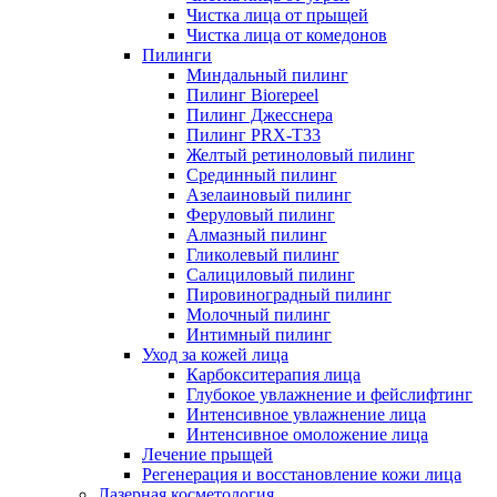
Чистка лица от прыщей
Чистка лица от комедонов
Пилинги
Миндальный пилинг
Пилинг Biorepeel
Пилинг Джесснера
Пилинг PRX-T33
Желтый ретиноловый пилинг
Срединный пилинг
Азелаиновый пилинг
Феруловый пилинг
Алмазный пилинг
Гликолевый пилинг
Салициловый пилинг
Пировиноградный пилинг
Молочный пилинг
Интимный пилинг
Уход за кожей лица
Карбокситерапия лица
Глубокое увлажнение и фейслифтинг
Интенсивное увлажнение лица
Интенсивное омоложение лица
Лечение прыщей
Регенерация и восстановление кожи лица
Лазерная косметология