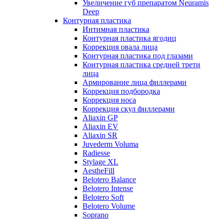
Увеличение губ препаратом Neuramis
Deep
Контурная пластика
Интимная пластика
Контурная пластика ягодиц
Коррекция овала лица
Контурная пластика под глазами
Контурная пластика средней трети
лица
Армирование лица филлерами
Коррекция подбородка
Коррекция носа
Коррекция скул филлерами
Aliaxin GP
Aliaxin EV
Aliaxin SR
Juvederm Voluma
Radiesse
Stylage XL
AestheFill
Belotero Balance
Belotero Intense
Belotero Soft
Belotero Volume
Soprano