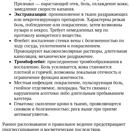
Признаки — нарастающий отек, боль, охлаждение кожи,
замедление скорости капания.
Экстравазация
: проникновение в ткани раздражающих
или некротизирующих препаратов. Характерны резкая
боль, побледнение или покраснение, затем возможны
пузыри и некроз. Требует немедленных мер по
протоколу конкретного вещества.
Флебит: воспаление стенки вены с болезненностью по
ходу сосуда, уплотнением и покраснением.
Провоцируют высокоосмолярные растворы, длительная
канюляция, механическое раздражение.
Тромбофлебит
: присоединение тромбообразования к
воспалению. Боль усиливается, кожа становится
плотной и горячей, возможны локальная отечность и
ограничение функции конечности.
Местная инфекция: покраснение, пульсирующая боль,
гнойное отделяемое, лихорадка. Часто связана с
нарушением асептики либо длительным пребыванием
катетера.
Гематома: скопление крови в тканях, проявляющееся
синяком и болезненностью; риск выше при приеме
антикоагулянтов.
Раннее распознавание и правильное ведение предотвращают
прогрессирование и косметические последствия.