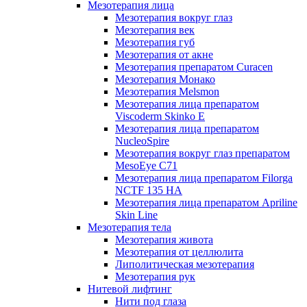
Мезотерапия лица
Мезотерапия вокруг глаз
Мезотерапия век
Мезотерапия губ
Мезотерапия от акне
Мезотерапия препаратом Curacen
Мезотерапия Монако
Мезотерапия Melsmon
Мезотерапия лица препаратом
Viscoderm Skinko E
Мезотерапия лица препаратом
NucleoSpire
Мезотерапия вокруг глаз препаратом
MesoEye С71
Мезотерапия лица препаратом Filorga
NCTF 135 HA
Мезотерапия лица препаратом Apriline
Skin Line
Мезотерапия тела
Мезотерапия живота
Мезотерапия от целлюлита
Липолитическая мезотерапия
Мезотерапия рук
Нитевой лифтинг
Нити под глаза