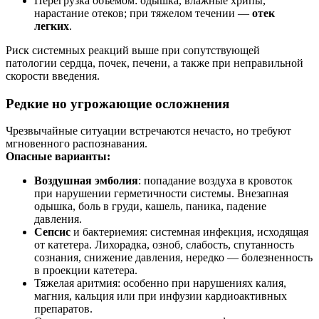
Перегрузка объемом: одышка, влажные хрипы,
нарастание отеков; при тяжелом течении —
отек
легких
.
Риск системных реакций выше при сопутствующей
патологии сердца, почек, печени, а также при неправильной
скорости введения.
Редкие но угрожающие осложнения
Чрезвычайные ситуации встречаются нечасто, но требуют
мгновенного распознавания.
Опасные варианты:
Воздушная эмболия
: попадание воздуха в кровоток
при нарушении герметичности системы. Внезапная
одышка, боль в груди, кашель, паника, падение
давления.
Сепсис
и бактериемия: системная инфекция, исходящая
от катетера. Лихорадка, озноб, слабость, спутанность
сознания, снижение давления, нередко — болезненность
в проекции катетера.
Тяжелая аритмия: особенно при нарушениях калия,
магния, кальция или при инфузии кардиоактивных
препаратов.