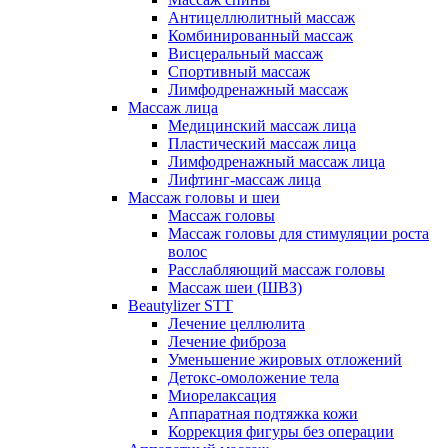
Антицеллюлитный массаж
Комбинированный массаж
Висцеральный массаж
Спортивный массаж
Лимфодренажный массаж
Массаж лица
Медицинский массаж лица
Пластический массаж лица
Лимфодренажный массаж лица
Лифтинг-массаж лица
Массаж головы и шеи
Массаж головы
Массаж головы для стимуляции роста
волос
Расслабляющий массаж головы
Массаж шеи (ШВЗ)
Beautylizer STT
Лечение целлюлита
Лечение фиброза
Уменьшение жировых отложений
Детокс-омоложение тела
Миорелаксация
Аппаратная подтяжка кожи
Коррекция фигуры без операции