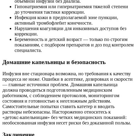
объемной инфузии без диализа.
Гипонатриемия или гипернатриемия тяжелой степени
до уточнения тактики коррекции.
Инфекция кожи в предполагаемой зоне пункции,
активный тромбофлебит конечности.
Нарушения коагуляции для инвазивных доступов без
коррекции.
Беременность и детский возраст — только по строгим
показаниям, с подбором препаратов и доз под контролем
специалиста.
Домашние капельницы и безопасность
Инфузия вне стационара возможна, но требования к качеству
процесса не ниже. Ошибки в асептике, дозировках и скорости
— главные источники проблем. Домашняя капельница
должна проводиться подготовленным медицинским
работником, с соблюдением протоколов, мониторингом
состояния и готовностью к неотложным действиям.
Самостоятельные попытки ставить катетер и вводить
растворы небезопасны. Настороженно относитесь к
«детокс‑капельницам» без четких медицинских показаний:
необоснованная инфузия несет риски без доказанной пользы.
Заключение