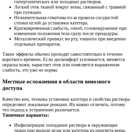
гипертонических или холодных растворов.
Легкий отек тканей вокруг вены, связанный с травмой
при пункции.
Незначительная гематома из‑за прокола сосудистой
стенки иглой до установки катетера.
Кратковременная слабость, озноб, головокружение при
изменении положения тела сразу после процедуры.
Металлический привкус во рту, тошнота при введении
отдельных препаратов.
Такие эффекты обычно проходят самостоятельно в течение
короткого времени. Если дискомфорт усиливается, меняется
окраска кожи, нарастает отек или появляется выраженная
слабость, это уже не норма.
Местные осложнения в области венозного
доступа
Качество вен, техника установки катетера и свойства раствора
определяют локальные реакции. Их важно отличать, потому
что подход к устранению различается.
Типичные варианты:
Инфильтрация: попадание раствора в окружающие
ткани при выходе иглы или катетера из просвета вены.