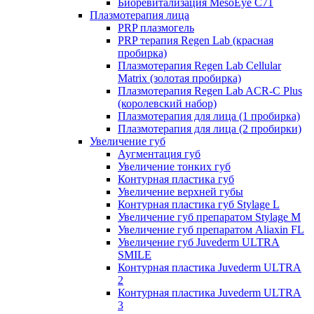
Биоревитализация MesoEye C71
Плазмотерапия лица
PRP плазмогель
PRP терапия Regen Lab (красная
пробирка)
Плазмотерапия Regen Lab Cellular
Matrix (золотая пробирка)
Плазмотерапия Regen Lab ACR-C Plus
(королевский набор)
Плазмотерапия для лица (1 пробирка)
Плазмотерапия для лица (2 пробирки)
Увеличение губ
Аугментация губ
Увеличение тонких губ
Контурная пластика губ
Увеличение верхней губы
Контурная пластика губ Stylage L
Увеличение губ препаратом Stylage M
Увеличение губ препаратом Aliaxin FL
Увеличение губ Juvederm ULTRA
SMILE
Контурная пластика Juvederm ULTRA
2
Контурная пластика Juvederm ULTRA
3