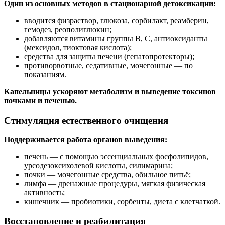
Один из основных методов в стационарной детоксикации:
вводится физраствор, глюкоза, сорбилакт, реамберин,
гемодез, реополиглюкин;
добавляются витамины группы B, C, антиоксиданты
(мексидол, тиоктовая кислота);
средства для защиты печени (гепатопротекторы);
противорвотные, седативные, мочегонные — по
показаниям.
Капельницы ускоряют метаболизм и выведение токсинов
почками и печенью.
Стимуляция естественного очищения
Поддерживается работа органов выведения:
печень — с помощью эссенциальных фосфолипидов,
урсодезоксихолевой кислоты, силимарина;
почки — мочегонные средства, обильное питьё;
лимфа — дренажные процедуры, мягкая физическая
активность;
кишечник — пробиотики, сорбенты, диета с клетчаткой.
Восстановление и реабилитация