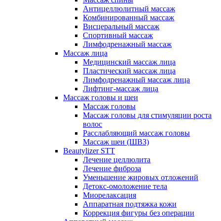
Антицеллюлитный массаж
Комбинированный массаж
Висцеральный массаж
Спортивный массаж
Лимфодренажный массаж
Массаж лица
Медицинский массаж лица
Пластический массаж лица
Лимфодренажный массаж лица
Лифтинг-массаж лица
Массаж головы и шеи
Массаж головы
Массаж головы для стимуляции роста
волос
Расслабляющий массаж головы
Массаж шеи (ШВЗ)
Beautylizer STT
Лечение целлюлита
Лечение фиброза
Уменьшение жировых отложений
Детокс-омоложение тела
Миорелаксация
Аппаратная подтяжка кожи
Коррекция фигуры без операции