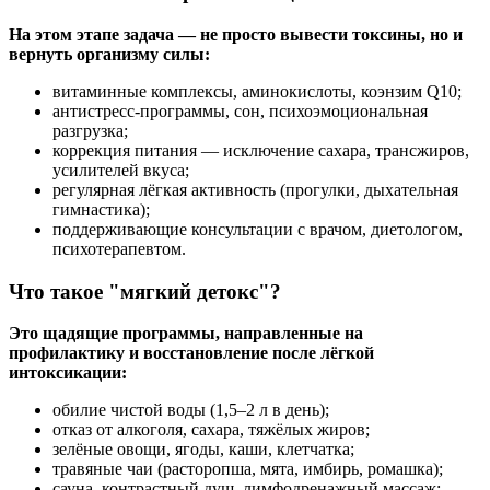
На этом этапе задача — не просто вывести токсины, но и
вернуть организму силы:
витаминные комплексы, аминокислоты, коэнзим Q10;
антистресс-программы, сон, психоэмоциональная
разгрузка;
коррекция питания — исключение сахара, трансжиров,
усилителей вкуса;
регулярная лёгкая активность (прогулки, дыхательная
гимнастика);
поддерживающие консультации с врачом, диетологом,
психотерапевтом.
Что такое "мягкий детокс"?
Это щадящие программы, направленные на
профилактику и восстановление после лёгкой
интоксикации:
обилие чистой воды (1,5–2 л в день);
отказ от алкоголя, сахара, тяжёлых жиров;
зелёные овощи, ягоды, каши, клетчатка;
травяные чаи (расторопша, мята, имбирь, ромашка);
сауна, контрастный душ, лимфодренажный массаж;