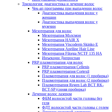
Трихология: диагностика и лечение волос
Чек-ап программы при выпадении волос
Диагностика выпадения волос у
женщин
Диагностика выпадения волос у
мужчин
Мезотерапия для волос
Мезотерапия Мэлсмон
Мезотерапия HAIR X
Мезотерапия Viscoderm Skinko E
Мезотерапия Apriline Hair Line
Мезотерапия Filorga NCTF 135 HA
Инъекции Дипроспан
PRP плазмотерапия для волос
PRP плазмотерапия Cellenis
PRP плазмотерапия Cortexil
Плазмотерапия для волос (1 пробирка)
Плазмотерапия для волос (2 пробирки)
Плазмотерапия Regen Lab BCT RK-
BCT-SP (синяя пробирка)
Лечение волос лазером
ФБМ волосистой части головы без
геля
ФДТ волосистой части головы с гелем
Лечение очаговой алопеции