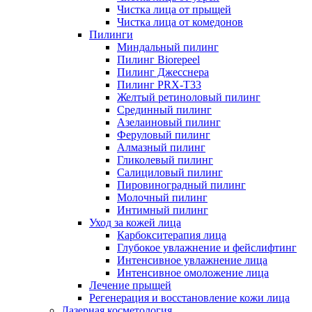
Чистка лица от прыщей
Чистка лица от комедонов
Пилинги
Миндальный пилинг
Пилинг Biorepeel
Пилинг Джесснера
Пилинг PRX-T33
Желтый ретиноловый пилинг
Срединный пилинг
Азелаиновый пилинг
Феруловый пилинг
Алмазный пилинг
Гликолевый пилинг
Салициловый пилинг
Пировиноградный пилинг
Молочный пилинг
Интимный пилинг
Уход за кожей лица
Карбокситерапия лица
Глубокое увлажнение и фейслифтинг
Интенсивное увлажнение лица
Интенсивное омоложение лица
Лечение прыщей
Регенерация и восстановление кожи лица
Лазерная косметология