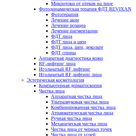
Микротоки от отеков на лице
Фотодинамическая терапия ФДТ REVIXAN
Фототерапия
Лечение акне
Лечение розацеа
Лечение пигментации
ФДТ лица
ФДТ лица и шеи
ФДТ лица, шеи, декольте
ФДТ спины
Аппаратная диагностика кожи
RF-лифтинг лица
Игольчатый RF лифтинг
Игольчатый RF лифтинг лица
Эстетическая косметология
Компьютерная дерматоскопия
Чистка лица
Аппаратная чистка лица
Ультразвуковая чистка лица
Комбинированная чистка лица
Атравматическая чистка лица
Ручная чистка лица
Механическая чистка лица
Чистка лица от черных точек
Чистка лица от угрей