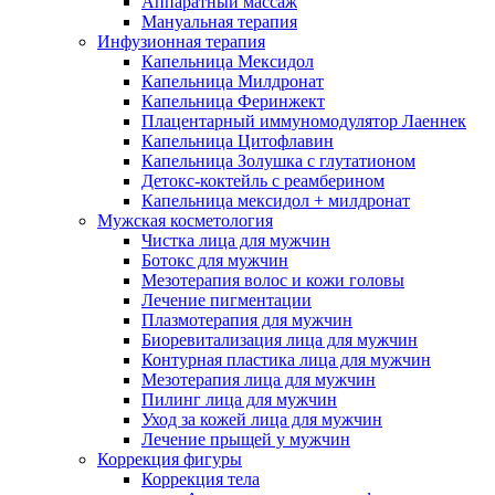
Аппаратный массаж
Мануальная терапия
Инфузионная терапия
Капельница Мексидол
Капельница Милдронат
Капельница Феринжект
Плацентарный иммуномодулятор Лаеннек
Капельница Цитофлавин
Капельница Золушка с глутатионом
Детокс-коктейль с реамберином
Капельница мексидол + милдронат
Мужская косметология
Чистка лица для мужчин
Ботокс для мужчин
Мезотерапия волос и кожи головы
Лечение пигментации
Плазмотерапия для мужчин
Биоревитализация лица для мужчин
Контурная пластика лица для мужчин
Мезотерапия лица для мужчин
Пилинг лица для мужчин
Уход за кожей лица для мужчин
Лечение прыщей у мужчин
Коррекция фигуры
Коррекция тела