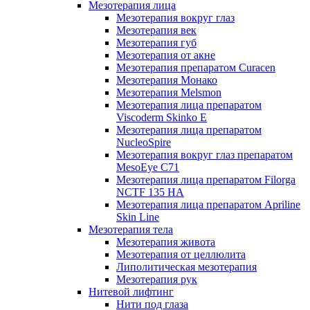
Мезотерапия лица
Мезотерапия вокруг глаз
Мезотерапия век
Мезотерапия губ
Мезотерапия от акне
Мезотерапия препаратом Curacen
Мезотерапия Монако
Мезотерапия Melsmon
Мезотерапия лица препаратом
Viscoderm Skinko E
Мезотерапия лица препаратом
NucleoSpire
Мезотерапия вокруг глаз препаратом
MesoEye С71
Мезотерапия лица препаратом Filorga
NCTF 135 HA
Мезотерапия лица препаратом Apriline
Skin Line
Мезотерапия тела
Мезотерапия живота
Мезотерапия от целлюлита
Липолитическая мезотерапия
Мезотерапия рук
Нитевой лифтинг
Нити под глаза