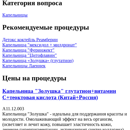
Категория вопроса
Капельницы
Рекомендуемые процедуры
Детокс коктейль Реамберин
Капельница "мексидол + милдронат"
Капельница "Феринжект"
Капельница "Цитофлавин"
Капельница «Золушка» (глутатион)
Капельницы Лаеннек
Цены на процедуры
Капельница "Золушка" глутатион+витамин
С+теоктовая кислота (Китай+Россия)
А11.12.003
Капельница "Золушка" - идеальна для поддержания красоты и
молодости. Омолаживающий эффект на весь организм,
(осветляет и лечит кожу, повышает эластичность кожи,
лечение гиперпигментации, активизирует синтез коллагена)