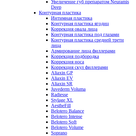
Увеличение губ препаратом Neuramis
Deep
Контурная пластика
Интимная пластика
Контурная пластика ягодиц
Коррекция овала лица
Контурная пластика под глазами
Контурная пластика средней трети
лица
Армирование лица филлерами
Коррекция подбородка
Коррекция носа
Коррекция скул филлерами
Aliaxin GP
Aliaxin EV
Aliaxin SR
Juvederm Voluma
Radiesse
Stylage XL
AestheFill
Belotero Balance
Belotero Intense
Belotero Soft
Belotero Volume
Soprano