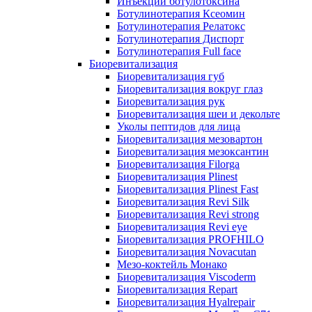
Инъекции ботулотоксина
Ботулинотерапия Ксеомин
Ботулинотерапия Релатокс
Ботулинотерапия Диспорт
Ботулинотерапия Full face
Биоревитализация
Биоревитализация губ
Биоревитализация вокруг глаз
Биоревитализация рук
Биоревитализация шеи и декольте
Уколы пептидов для лица
Биоревитализация мезовартон
Биоревитализация мезоксантин
Биоревитализация Filorga
Биоревитализация Plinest
Биоревитализация Plinest Fast
Биоревитализация Revi Silk
Биоревитализация Revi strong
Биоревитализация Revi eye
Биоревитализация PROFHILO
Биоревитализация Novacutan
Мезо-коктейль Монако
Биоревитализация Viscoderm
Биоревитализация Repart
Биоревитализация Hyalrepair