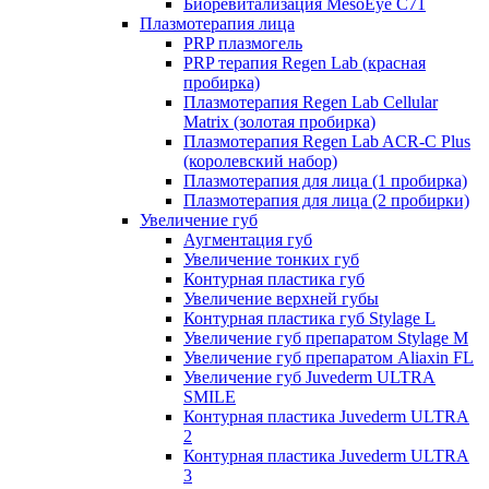
Биоревитализация MesoEye C71
Плазмотерапия лица
PRP плазмогель
PRP терапия Regen Lab (красная
пробирка)
Плазмотерапия Regen Lab Cellular
Matrix (золотая пробирка)
Плазмотерапия Regen Lab ACR-C Plus
(королевский набор)
Плазмотерапия для лица (1 пробирка)
Плазмотерапия для лица (2 пробирки)
Увеличение губ
Аугментация губ
Увеличение тонких губ
Контурная пластика губ
Увеличение верхней губы
Контурная пластика губ Stylage L
Увеличение губ препаратом Stylage M
Увеличение губ препаратом Aliaxin FL
Увеличение губ Juvederm ULTRA
SMILE
Контурная пластика Juvederm ULTRA
2
Контурная пластика Juvederm ULTRA
3