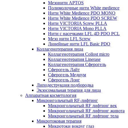
Мезонити APTOS
Полимолочные нити White medience
Нити White Medience PDO MONO
Нити White Medience PDO SCREW
Нити VICTORIA Screw PLLA
Нити VICTORIA Mono PLLA
Нити с насечками LFL 4D PDO PCL
Мезо нити LFL Screw
Линейные нити LFL Basic PDO
Коллагенотерапия лица
Коллагенотерапия Collost micro
Коллагенотерапия Linerase
Коллагенотерапия Сферогель
Сферогель Лайт
Сферогель Медиум
Сферогель Лонг
Липодеструкция подбородка
Экзосомальная терапия для лица
Аппаратная косметология
Микроигольчатый RF-лифтинг
Микроигольчатый RF лифтинг век
Микроигольчатый RF лифтинг живота
Микроигольчатый RF лифтинг тела
Микротоковая терапия
Микротоки вокруг глаз