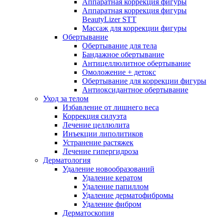
Аппаратная коррекция фигуры
Аппаратная коррекция фигуры
BeautyLizer STT
Массаж для коррекции фигуры
Обертывание
Обертывание для тела
Бандажное обертывание
Антицеллюлитное обертывание
Омоложение + детокс
Обертывание для коррекции фигуры
Антиоксидантное обертывание
Уход за телом
Избавление от лишнего веса
Коррекция силуэта
Лечение целлюлита
Инъекции липолитиков
Устранение растяжек
Лечение гипергидроза
Дерматология
Удаление новообразований
Удаление кератом
Удаление папиллом
Удаление дерматофибромы
Удаление фибром
Дерматоскопия