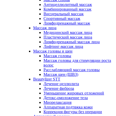
Антицеллюлитный массаж
Комбинированный массаж
Висцеральный массаж
Спортивный массаж
Лимфодренажный массаж
Массаж лица
Медицинский массаж лица
Пластический массаж лица
Лимфодренажный массаж лица
Лифтинг-массаж лица
Массаж головы и шеи
Массаж головы
Массаж головы для стимуляции роста
волос
Расслабляющий массаж головы
Массаж шеи (ШВЗ)
Beautylizer STT
Лечение целлюлита
Лечение фиброза
Уменьшение жировых отложений
Детокс-омоложение тела
Миорелаксация
Аппаратная подтяжка кожи
Коррекция фигуры без операции