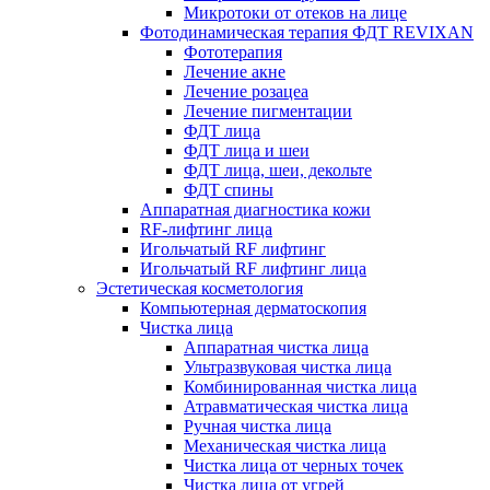
Микротоки от отеков на лице
Фотодинамическая терапия ФДТ REVIXAN
Фототерапия
Лечение акне
Лечение розацеа
Лечение пигментации
ФДТ лица
ФДТ лица и шеи
ФДТ лица, шеи, декольте
ФДТ спины
Аппаратная диагностика кожи
RF-лифтинг лица
Игольчатый RF лифтинг
Игольчатый RF лифтинг лица
Эстетическая косметология
Компьютерная дерматоскопия
Чистка лица
Аппаратная чистка лица
Ультразвуковая чистка лица
Комбинированная чистка лица
Атравматическая чистка лица
Ручная чистка лица
Механическая чистка лица
Чистка лица от черных точек
Чистка лица от угрей