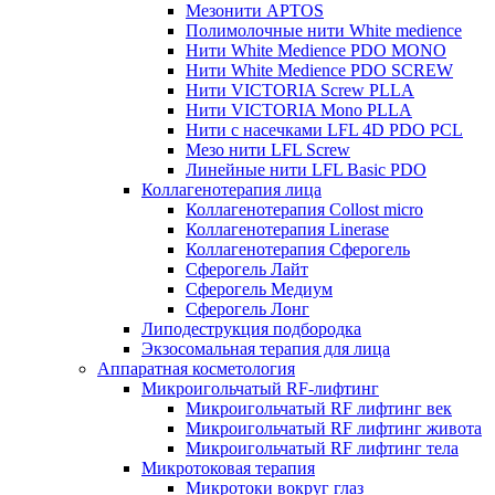
Мезонити APTOS
Полимолочные нити White medience
Нити White Medience PDO MONO
Нити White Medience PDO SCREW
Нити VICTORIA Screw PLLA
Нити VICTORIA Mono PLLA
Нити с насечками LFL 4D PDO PCL
Мезо нити LFL Screw
Линейные нити LFL Basic PDO
Коллагенотерапия лица
Коллагенотерапия Collost micro
Коллагенотерапия Linerase
Коллагенотерапия Сферогель
Сферогель Лайт
Сферогель Медиум
Сферогель Лонг
Липодеструкция подбородка
Экзосомальная терапия для лица
Аппаратная косметология
Микроигольчатый RF-лифтинг
Микроигольчатый RF лифтинг век
Микроигольчатый RF лифтинг живота
Микроигольчатый RF лифтинг тела
Микротоковая терапия
Микротоки вокруг глаз