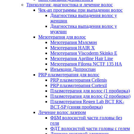
Трихология: диагностика и лечение волос
Чек-ап программы при выпадении волос
Диагностика выпадения волос у
женщин
Диагностика выпадения волос у
мужчин
Мезотерапия для волос
Мезотерапия Мэлсмон
Мезотерапия HAIR X
Мезотерапия Viscoderm Skinko E
Мезотерапия Apriline Hair Line
Мезотерапия Filorga NCTF 135 HA
Инъекции Дипроспан
PRP плазмотерапия для волос
PRP плазмотерапия Cellenis
PRP плазмотерапия Cortexil
Плазмотерапия для волос (1 пробирка)
Плазмотерапия для волос (2 пробирки)
Плазмотерапия Regen Lab BCT RK-
BCT-SP (синяя пробирка)
Лечение волос лазером
ФБМ волосистой части головы без
геля
ФДТ волосистой части головы с гелем
Лечение очаговой алопеции