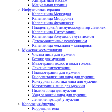
Аппаратный массаж
Мануальная терапия
Инфузионная терапия
Капельница Мексидол
Капельница Милдронат
Капельница Феринжект
Плацентарный иммуномодулятор Лаеннек
Капельница Цитофлавин
Капельница Золушка с глутатионом
Детокс-коктейль с реамберином
Капельница мексидол + милдронат
Мужская косметология
Чистка лица для мужчин
Ботокс для мужчин
Мезотерапия волос и кожи головы
Лечение пигментации
Плазмотерапия для мужчин
Биоревитализация лица для мужчин
Контурная пластика лица для мужчин
Мезотерапия лица для мужчин
Пилинг лица для мужчин
Уход за кожей лица для мужчин
Лечение прыщей у мужчин
Коррекция фигуры
Коррекция тела