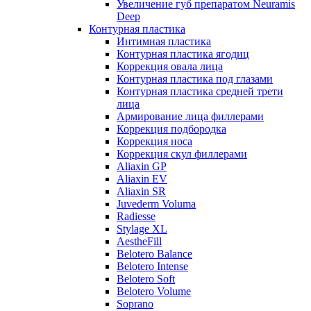
Увеличение губ препаратом Neuramis
Deep
Контурная пластика
Интимная пластика
Контурная пластика ягодиц
Коррекция овала лица
Контурная пластика под глазами
Контурная пластика средней трети
лица
Армирование лица филлерами
Коррекция подбородка
Коррекция носа
Коррекция скул филлерами
Aliaxin GP
Aliaxin EV
Aliaxin SR
Juvederm Voluma
Radiesse
Stylage XL
AestheFill
Belotero Balance
Belotero Intense
Belotero Soft
Belotero Volume
Soprano