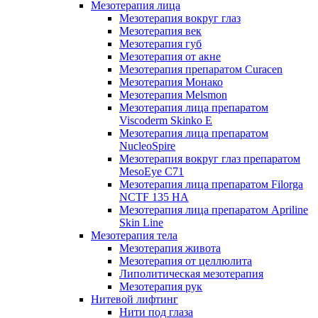
Мезотерапия лица
Мезотерапия вокруг глаз
Мезотерапия век
Мезотерапия губ
Мезотерапия от акне
Мезотерапия препаратом Curacen
Мезотерапия Монако
Мезотерапия Melsmon
Мезотерапия лица препаратом
Viscoderm Skinko E
Мезотерапия лица препаратом
NucleoSpire
Мезотерапия вокруг глаз препаратом
MesoEye С71
Мезотерапия лица препаратом Filorga
NCTF 135 HA
Мезотерапия лица препаратом Apriline
Skin Line
Мезотерапия тела
Мезотерапия живота
Мезотерапия от целлюлита
Липолитическая мезотерапия
Мезотерапия рук
Нитевой лифтинг
Нити под глаза