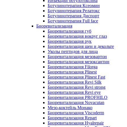
Инъекции ботулотоксина
Ботулинотерапия Ксеомин
Ботулинотерапия Релатокс
Ботулинотерапия Диспорт
Ботулинотерапия Full face
Биоревитализация
Биоревитализация губ
Биоревитализация вокруг глаз
Биоревитализация рук
Биоревитализация шеи и декольте
Уколы пептидов для лица
Биоревитализация мезовартон
Биоревитализация мезоксантин
Биоревитализация Filorga
Биоревитализация Plinest
Биоревитализация Plinest Fast
Биоревитализация Revi Silk
Биоревитализация Revi strong
Биоревитализация Revi eye
Биоревитализация PROFHILO
Биоревитализация Novacutan
Мезо-коктейль Монако
Биоревитализация Viscoderm
Биоревитализация Repart
Биоревитализация Hyalrepair