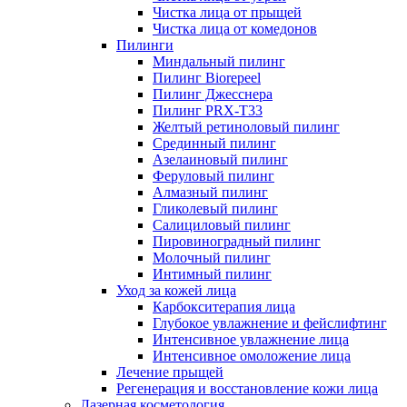
Чистка лица от прыщей
Чистка лица от комедонов
Пилинги
Миндальный пилинг
Пилинг Biorepeel
Пилинг Джесснера
Пилинг PRX-T33
Желтый ретиноловый пилинг
Срединный пилинг
Азелаиновый пилинг
Феруловый пилинг
Алмазный пилинг
Гликолевый пилинг
Салициловый пилинг
Пировиноградный пилинг
Молочный пилинг
Интимный пилинг
Уход за кожей лица
Карбокситерапия лица
Глубокое увлажнение и фейслифтинг
Интенсивное увлажнение лица
Интенсивное омоложение лица
Лечение прыщей
Регенерация и восстановление кожи лица
Лазерная косметология