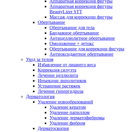
Аппаратная коррекция фигуры
Аппаратная коррекция фигуры
BeautyLizer STT
Массаж для коррекции фигуры
Обертывание
Обертывание для тела
Бандажное обертывание
Антицеллюлитное обертывание
Омоложение + детокс
Обертывание для коррекции фигуры
Антиоксидантное обертывание
Уход за телом
Избавление от лишнего веса
Коррекция силуэта
Лечение целлюлита
Инъекции липолитиков
Устранение растяжек
Лечение гипергидроза
Дерматология
Удаление новообразований
Удаление кератом
Удаление папиллом
Удаление дерматофибромы
Удаление фибром
Дерматоскопия