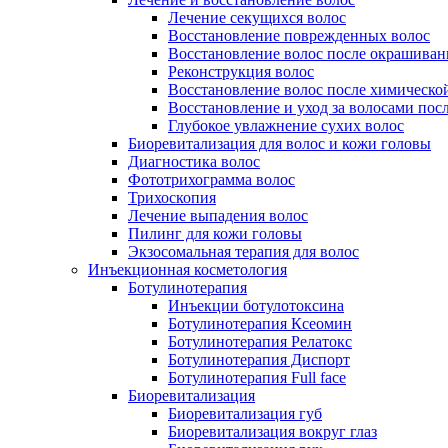
Лечение секущихся волос
Восстановление поврежденных волос
Восстановление волос после окрашиван
Реконструкция волос
Восстановление волос после химическо
Восстановление и уход за волосами пос
Глубокое увлажнение сухих волос
Биоревитализация для волос и кожи головы
Диагностика волос
Фототрихограмма волос
Трихоскопия
Лечение выпадения волос
Пилинг для кожи головы
Экзосомальная терапия для волос
Инъекционная косметология
Ботулинотерапия
Инъекции ботулотоксина
Ботулинотерапия Ксеомин
Ботулинотерапия Релатокс
Ботулинотерапия Диспорт
Ботулинотерапия Full face
Биоревитализация
Биоревитализация губ
Биоревитализация вокруг глаз