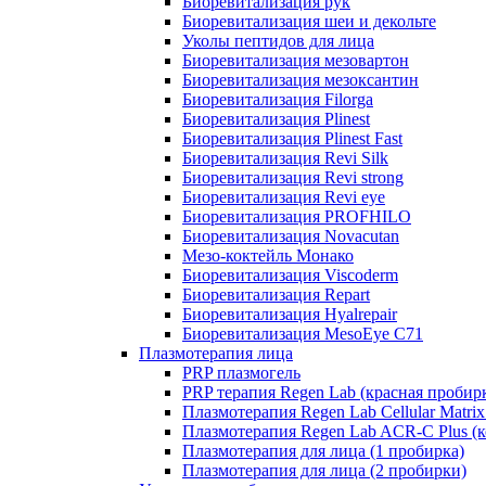
Биоревитализация рук
Биоревитализация шеи и декольте
Уколы пептидов для лица
Биоревитализация мезовартон
Биоревитализация мезоксантин
Биоревитализация Filorga
Биоревитализация Plinest
Биоревитализация Plinest Fast
Биоревитализация Revi Silk
Биоревитализация Revi strong
Биоревитализация Revi eye
Биоревитализация PROFHILO
Биоревитализация Novacutan
Мезо-коктейль Монако
Биоревитализация Viscoderm
Биоревитализация Repart
Биоревитализация Hyalrepair
Биоревитализация MesoEye C71
Плазмотерапия лица
PRP плазмогель
PRP терапия Regen Lab (красная пробир
Плазмотерапия Regen Lab Cellular Matrix
Плазмотерапия Regen Lab ACR-C Plus (к
Плазмотерапия для лица (1 пробирка)
Плазмотерапия для лица (2 пробирки)