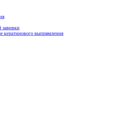
ия
й завивки
ле кератинового выпрямления