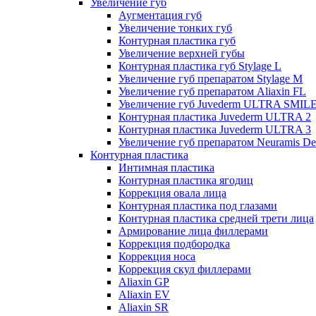
Увеличение губ
Аугментация губ
Увеличение тонких губ
Контурная пластика губ
Увеличение верхней губы
Контурная пластика губ Stylage L
Увеличение губ препаратом Stylage M
Увеличение губ препаратом Aliaxin FL
Увеличение губ Juvederm ULTRA SMIL
Контурная пластика Juvederm ULTRA 2
Контурная пластика Juvederm ULTRA 3
Увеличение губ препаратом Neuramis De
Контурная пластика
Интимная пластика
Контурная пластика ягодиц
Коррекция овала лица
Контурная пластика под глазами
Контурная пластика средней трети лица
Армирование лица филлерами
Коррекция подбородка
Коррекция носа
Коррекция скул филлерами
Aliaxin GP
Aliaxin EV
Aliaxin SR