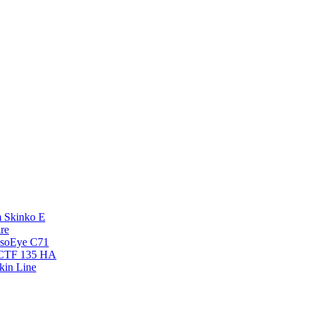
 Skinko E
re
esoEye С71
NCTF 135 HA
kin Line