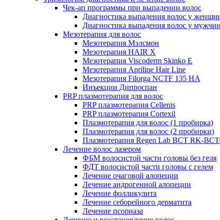
Чек-ап программы при выпадении волос
Диагностика выпадения волос у женщи
Диагностика выпадения волос у мужчи
Мезотерапия для волос
Мезотерапия Мэлсмон
Мезотерапия HAIR X
Мезотерапия Viscoderm Skinko E
Мезотерапия Apriline Hair Line
Мезотерапия Filorga NCTF 135 HA
Инъекции Дипроспан
PRP плазмотерапия для волос
PRP плазмотерапия Cellenis
PRP плазмотерапия Cortexil
Плазмотерапия для волос (1 пробирка)
Плазмотерапия для волос (2 пробирки)
Плазмотерапия Regen Lab BCT RK-BCT-
Лечение волос лазером
ФБМ волосистой части головы без геля
ФДТ волосистой части головы с гелем
Лечение очаговой алопеции
Лечение андрогенной алопеции
Лечение фолликулита
Лечение себорейного дерматита
Лечение псориаза
Лечение и восстановление волос