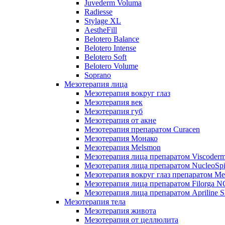
Juvederm Voluma
Radiesse
Stylage XL
AestheFill
Belotero Balance
Belotero Intense
Belotero Soft
Belotero Volume
Soprano
Мезотерапия лица
Мезотерапия вокруг глаз
Мезотерапия век
Мезотерапия губ
Мезотерапия от акне
Мезотерапия препаратом Curacen
Мезотерапия Монако
Мезотерапия Melsmon
Мезотерапия лица препаратом Viscoderm
Мезотерапия лица препаратом NucleoSpi
Мезотерапия вокруг глаз препаратом M
Мезотерапия лица препаратом Filorga 
Мезотерапия лица препаратом Apriline S
Мезотерапия тела
Мезотерапия живота
Мезотерапия от целлюлита