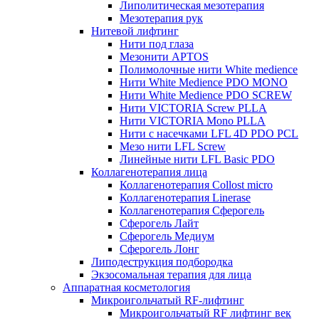
Липолитическая мезотерапия
Мезотерапия рук
Нитевой лифтинг
Нити под глаза
Мезонити APTOS
Полимолочные нити White medience
Нити White Medience PDO MONO
Нити White Medience PDO SCREW
Нити VICTORIA Screw PLLA
Нити VICTORIA Mono PLLA
Нити с насечками LFL 4D PDO PCL
Мезо нити LFL Screw
Линейные нити LFL Basic PDO
Коллагенотерапия лица
Коллагенотерапия Collost micro
Коллагенотерапия Linerase
Коллагенотерапия Сферогель
Сферогель Лайт
Сферогель Медиум
Сферогель Лонг
Липодеструкция подбородка
Экзосомальная терапия для лица
Аппаратная косметология
Микроигольчатый RF-лифтинг
Микроигольчатый RF лифтинг век