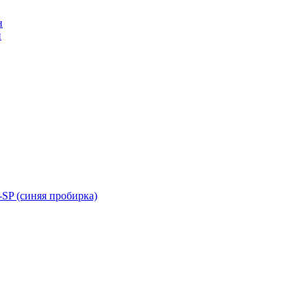
н
н
SP (синяя пробирка)