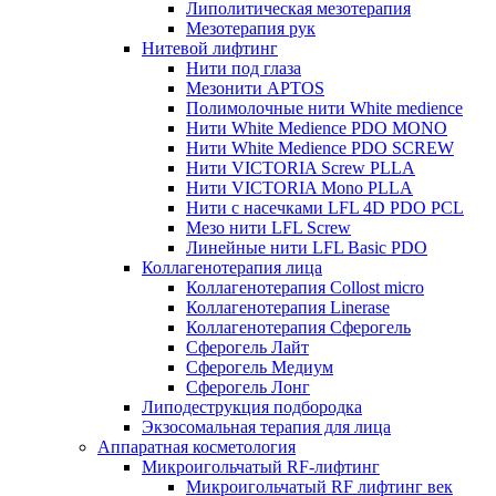
Липолитическая мезотерапия
Мезотерапия рук
Нитевой лифтинг
Нити под глаза
Мезонити APTOS
Полимолочные нити White medience
Нити White Medience PDO MONO
Нити White Medience PDO SCREW
Нити VICTORIA Screw PLLA
Нити VICTORIA Mono PLLA
Нити с насечками LFL 4D PDO PCL
Мезо нити LFL Screw
Линейные нити LFL Basic PDO
Коллагенотерапия лица
Коллагенотерапия Collost micro
Коллагенотерапия Linerase
Коллагенотерапия Сферогель
Сферогель Лайт
Сферогель Медиум
Сферогель Лонг
Липодеструкция подбородка
Экзосомальная терапия для лица
Аппаратная косметология
Микроигольчатый RF-лифтинг
Микроигольчатый RF лифтинг век