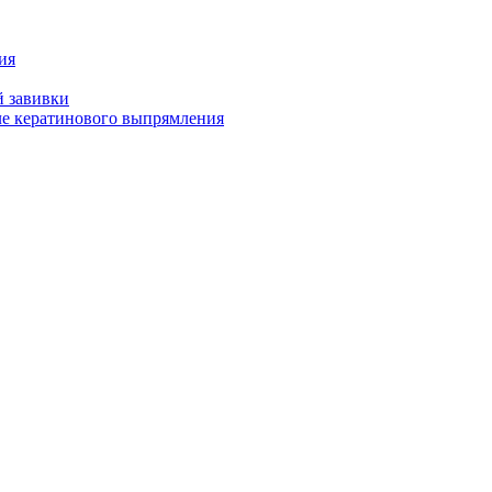
ия
й завивки
ле кератинового выпрямления