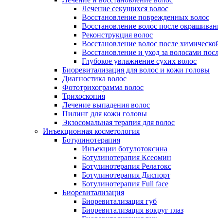
Лечение секущихся волос
Восстановление поврежденных волос
Восстановление волос после окрашиван
Реконструкция волос
Восстановление волос после химическо
Восстановление и уход за волосами пос
Глубокое увлажнение сухих волос
Биоревитализация для волос и кожи головы
Диагностика волос
Фототрихограмма волос
Трихоскопия
Лечение выпадения волос
Пилинг для кожи головы
Экзосомальная терапия для волос
Инъекционная косметология
Ботулинотерапия
Инъекции ботулотоксина
Ботулинотерапия Ксеомин
Ботулинотерапия Релатокс
Ботулинотерапия Диспорт
Ботулинотерапия Full face
Биоревитализация
Биоревитализация губ
Биоревитализация вокруг глаз