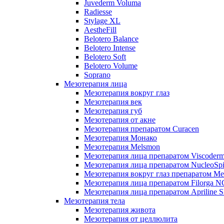
Juvederm Voluma
Radiesse
Stylage XL
AestheFill
Belotero Balance
Belotero Intense
Belotero Soft
Belotero Volume
Soprano
Мезотерапия лица
Мезотерапия вокруг глаз
Мезотерапия век
Мезотерапия губ
Мезотерапия от акне
Мезотерапия препаратом Curacen
Мезотерапия Монако
Мезотерапия Melsmon
Мезотерапия лица препаратом Viscoderm
Мезотерапия лица препаратом NucleoSpi
Мезотерапия вокруг глаз препаратом M
Мезотерапия лица препаратом Filorga 
Мезотерапия лица препаратом Apriline S
Мезотерапия тела
Мезотерапия живота
Мезотерапия от целлюлита