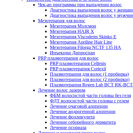
Чек-ап программы при выпадении волос
Диагностика выпадения волос у женщи
Диагностика выпадения волос у мужчи
Мезотерапия для волос
Мезотерапия Мэлсмон
Мезотерапия HAIR X
Мезотерапия Viscoderm Skinko E
Мезотерапия Apriline Hair Line
Мезотерапия Filorga NCTF 135 HA
Инъекции Дипроспан
PRP плазмотерапия для волос
PRP плазмотерапия Cellenis
PRP плазмотерапия Cortexil
Плазмотерапия для волос (1 пробирка)
Плазмотерапия для волос (2 пробирки)
Плазмотерапия Regen Lab BCT RK-BCT-
Лечение волос лазером
ФБМ волосистой части головы без геля
ФДТ волосистой части головы с гелем
Лечение очаговой алопеции
Лечение андрогенной алопеции
Лечение фолликулита
Лечение себорейного дерматита
Лечение псориаза
Лечение и восстановление волос