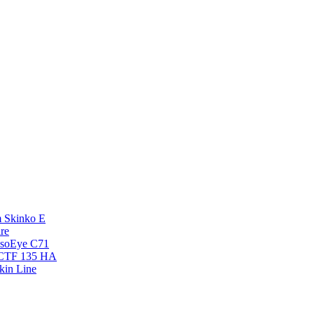
 Skinko E
re
esoEye С71
NCTF 135 HA
kin Line