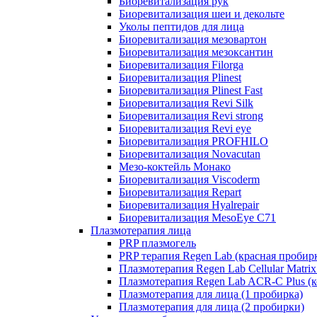
Биоревитализация рук
Биоревитализация шеи и декольте
Уколы пептидов для лица
Биоревитализация мезовартон
Биоревитализация мезоксантин
Биоревитализация Filorga
Биоревитализация Plinest
Биоревитализация Plinest Fast
Биоревитализация Revi Silk
Биоревитализация Revi strong
Биоревитализация Revi eye
Биоревитализация PROFHILO
Биоревитализация Novacutan
Мезо-коктейль Монако
Биоревитализация Viscoderm
Биоревитализация Repart
Биоревитализация Hyalrepair
Биоревитализация MesoEye C71
Плазмотерапия лица
PRP плазмогель
PRP терапия Regen Lab (красная пробир
Плазмотерапия Regen Lab Cellular Matrix
Плазмотерапия Regen Lab ACR-C Plus (к
Плазмотерапия для лица (1 пробирка)
Плазмотерапия для лица (2 пробирки)