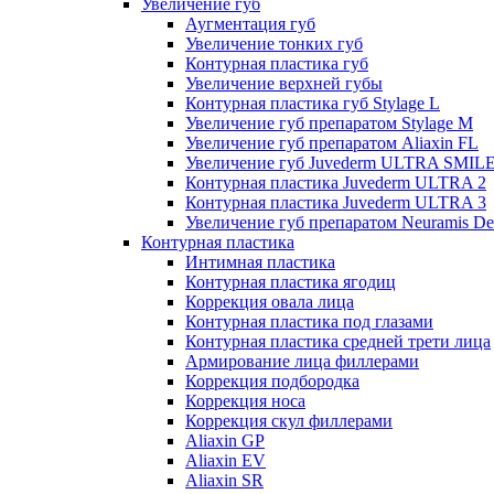
Увеличение губ
Аугментация губ
Увеличение тонких губ
Контурная пластика губ
Увеличение верхней губы
Контурная пластика губ Stylage L
Увеличение губ препаратом Stylage M
Увеличение губ препаратом Aliaxin FL
Увеличение губ Juvederm ULTRA SMIL
Контурная пластика Juvederm ULTRA 2
Контурная пластика Juvederm ULTRA 3
Увеличение губ препаратом Neuramis De
Контурная пластика
Интимная пластика
Контурная пластика ягодиц
Коррекция овала лица
Контурная пластика под глазами
Контурная пластика средней трети лица
Армирование лица филлерами
Коррекция подбородка
Коррекция носа
Коррекция скул филлерами
Aliaxin GP
Aliaxin EV
Aliaxin SR