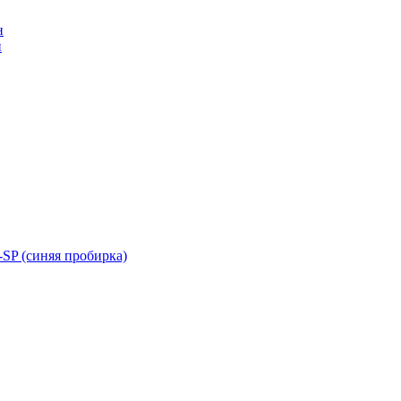
н
н
SP (синяя пробирка)