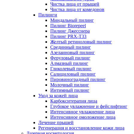
Чистка лица от прыщей
Чистка лица от комедонов
Пилинги
Миндальный пилинг
Пилинг Biorepeel
Пилинг Джесснера
Пилинг PRX-T33
Желтый ретиноловый пилинг
Срединный пилинг
Азелаиновый пилинг
Феруловый пилинг
Алмазный пилинг
Гликолевый пилинг
Салициловый пилинг
Пировиноградный пилинг
Молочный пилинг
Интимный пилинг
Уход за кожей лица
Карбокситерапия лица
Глубокое увлажнение и фейслифтинг
Интенсивное увлажнение лица
Интенсивное омоложение лица
Лечение прыщей
Регенерация и восстановление кожи лица
Лазерная косметология