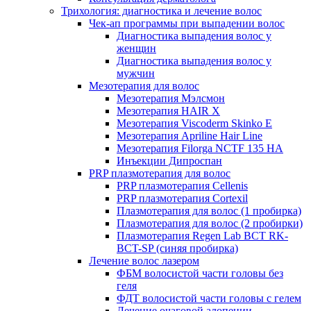
Трихология: диагностика и лечение волос
Чек-ап программы при выпадении волос
Диагностика выпадения волос у
женщин
Диагностика выпадения волос у
мужчин
Мезотерапия для волос
Мезотерапия Мэлсмон
Мезотерапия HAIR X
Мезотерапия Viscoderm Skinko E
Мезотерапия Apriline Hair Line
Мезотерапия Filorga NCTF 135 HA
Инъекции Дипроспан
PRP плазмотерапия для волос
PRP плазмотерапия Cellenis
PRP плазмотерапия Cortexil
Плазмотерапия для волос (1 пробирка)
Плазмотерапия для волос (2 пробирки)
Плазмотерапия Regen Lab BCT RK-
BCT-SP (синяя пробирка)
Лечение волос лазером
ФБМ волосистой части головы без
геля
ФДТ волосистой части головы с гелем
Лечение очаговой алопеции