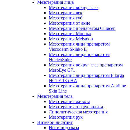
Мезотерапия лица
Мезотерапия вокруг глаз
Мезотерапия век
Мезотерапия губ
Мезотерапия от акне
Мезотерапия препаратом Curacen
Мезотерапия Монако
Мезотерапия Melsmon
Мезотерапия лица препаратом
Viscoderm Skinko E
Мезотерапия лица препаратом
NucleoSpire
Мезотерапия вокруг глаз препаратом
MesoEye С71
Мезотерапия лица препаратом Filorga
NCTF 135 HA
Мезотерапия лица препаратом Apriline
Skin Line
Мезотерапия тела
Мезотерапия живота
Мезотерапия от целлюлита
Липолитическая мезотерапия
Мезотерапия рук
Нитевой лифтинг
Нити под глаза