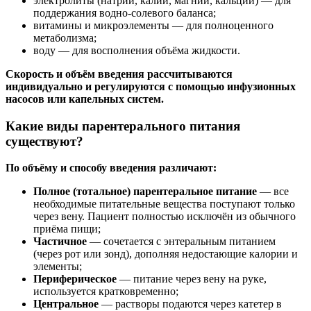
электролиты (натрий, калий, магний, кальций) — для
поддержания водно-солевого баланса;
витамины и микроэлементы — для полноценного
метаболизма;
воду — для восполнения объёма жидкости.
Скорость и объём введения рассчитываются
индивидуально и регулируются с помощью инфузионных
насосов или капельных систем.
Какие виды парентерального питания
существуют?
По объёму и способу введения различают:
Полное (тотальное) парентеральное питание
— все
необходимые питательные вещества поступают только
через вену. Пациент полностью исключён из обычного
приёма пищи;
Частичное
— сочетается с энтеральным питанием
(через рот или зонд), дополняя недостающие калории и
элементы;
Периферическое
— питание через вену на руке,
используется кратковременно;
Центральное
— растворы подаются через катетер в