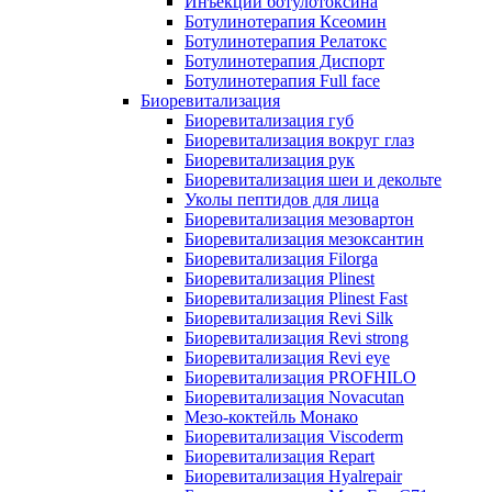
Инъекции ботулотоксина
Ботулинотерапия Ксеомин
Ботулинотерапия Релатокс
Ботулинотерапия Диспорт
Ботулинотерапия Full face
Биоревитализация
Биоревитализация губ
Биоревитализация вокруг глаз
Биоревитализация рук
Биоревитализация шеи и декольте
Уколы пептидов для лица
Биоревитализация мезовартон
Биоревитализация мезоксантин
Биоревитализация Filorga
Биоревитализация Plinest
Биоревитализация Plinest Fast
Биоревитализация Revi Silk
Биоревитализация Revi strong
Биоревитализация Revi eye
Биоревитализация PROFHILO
Биоревитализация Novacutan
Мезо-коктейль Монако
Биоревитализация Viscoderm
Биоревитализация Repart
Биоревитализация Hyalrepair