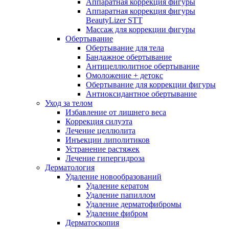
Аппаратная коррекция фигуры
Аппаратная коррекция фигуры
BeautyLizer STT
Массаж для коррекции фигуры
Обертывание
Обертывание для тела
Бандажное обертывание
Антицеллюлитное обертывание
Омоложение + детокс
Обертывание для коррекции фигуры
Антиоксидантное обертывание
Уход за телом
Избавление от лишнего веса
Коррекция силуэта
Лечение целлюлита
Инъекции липолитиков
Устранение растяжек
Лечение гипергидроза
Дерматология
Удаление новообразований
Удаление кератом
Удаление папиллом
Удаление дерматофибромы
Удаление фибром
Дерматоскопия