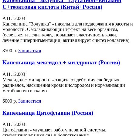
Капельница "Золушка" глутатион+витамин
С+теоктовая кислота (Китай+Россия)
А11.12.003
Капельница "Золушка" - идеальна для поддержания красоты и
молодости. Омолаживающий эффект на весь организм,
(осветляет и лечит кожу, повышает эластичность кожи,
лечение гиперпигментации, активизирует синтез коллагена)
8500 р.
Записаться
Капельница мексидол + милдронат (Россия)
А11.12.003
Мексидол + милдронат - защита от действия свободных
радикалов, насыщения крови кислородом и нормализации
метаболизма в тканях.
6000 р.
Записаться
Капельница Цитофлавин (Россия)
А11.12.003
Цитофлавин - улучшает работу нервной системы,
стабилизирует цикл сна и бодрствования,