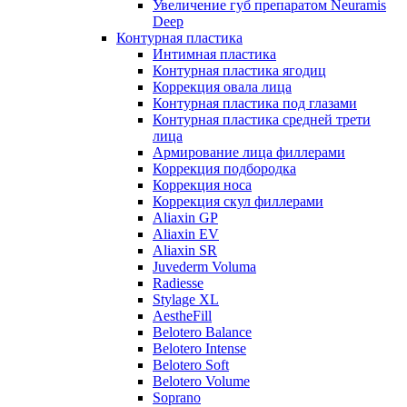
Увеличение губ препаратом Neuramis
Deep
Контурная пластика
Интимная пластика
Контурная пластика ягодиц
Коррекция овала лица
Контурная пластика под глазами
Контурная пластика средней трети
лица
Армирование лица филлерами
Коррекция подбородка
Коррекция носа
Коррекция скул филлерами
Aliaxin GP
Aliaxin EV
Aliaxin SR
Juvederm Voluma
Radiesse
Stylage XL
AestheFill
Belotero Balance
Belotero Intense
Belotero Soft
Belotero Volume
Soprano