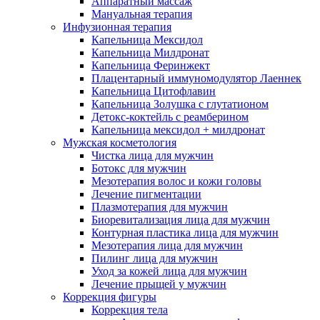
Аппаратный массаж
Мануальная терапия
Инфузионная терапия
Капельница Мексидол
Капельница Милдронат
Капельница Феринжект
Плацентарный иммуномодулятор Лаеннек
Капельница Цитофлавин
Капельница Золушка с глутатионом
Детокс-коктейль с реамберином
Капельница мексидол + милдронат
Мужская косметология
Чистка лица для мужчин
Ботокс для мужчин
Мезотерапия волос и кожи головы
Лечение пигментации
Плазмотерапия для мужчин
Биоревитализация лица для мужчин
Контурная пластика лица для мужчин
Мезотерапия лица для мужчин
Пилинг лица для мужчин
Уход за кожей лица для мужчин
Лечение прыщей у мужчин
Коррекция фигуры
Коррекция тела