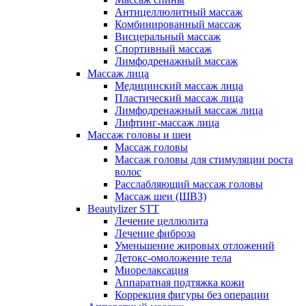
Антицеллюлитный массаж
Комбинированный массаж
Висцеральный массаж
Спортивный массаж
Лимфодренажный массаж
Массаж лица
Медицинский массаж лица
Пластический массаж лица
Лимфодренажный массаж лица
Лифтинг-массаж лица
Массаж головы и шеи
Массаж головы
Массаж головы для стимуляции роста
волос
Расслабляющий массаж головы
Массаж шеи (ШВЗ)
Beautylizer STT
Лечение целлюлита
Лечение фиброза
Уменьшение жировых отложений
Детокс-омоложение тела
Миорелаксация
Аппаратная подтяжка кожи
Коррекция фигуры без операции