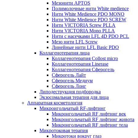
Мезонити APTOS
Полимолочные нити White medience
Нити White Medience PDO MONO
Нити White Medience PDO SCREW
Нити VICTORIA Screw PLLA
Нити VICTORIA Mono PLLA
Нити с насечками LFL 4D PDO PCL
Мезо нити LFL Screw
Линейные нити LFL Basic PDO
Коллагенотерапия лица
Коллагенотерапия Collost micro
Коллагенотерапия Linerase
Коллагенотерапия Сферогель
Сферогель Лайт
Сферогель Медиум
Сферогель Лонг
Липодеструкция подбородка
Экзосомальная терапия для лица
Аппаратная косметология
Микроигольчатый RF-лифтинг
Микроигольчатый RF лифтинг век
Микроигольчатый RF лифтинг живота
Микроигольчатый RF лифтинг тела
Микротоковая терапия
Микротоки вокруг глаз