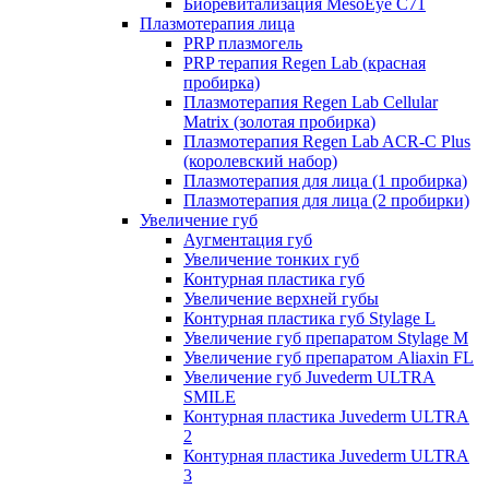
Биоревитализация MesoEye C71
Плазмотерапия лица
PRP плазмогель
PRP терапия Regen Lab (красная
пробирка)
Плазмотерапия Regen Lab Cellular
Matrix (золотая пробирка)
Плазмотерапия Regen Lab ACR-C Plus
(королевский набор)
Плазмотерапия для лица (1 пробирка)
Плазмотерапия для лица (2 пробирки)
Увеличение губ
Аугментация губ
Увеличение тонких губ
Контурная пластика губ
Увеличение верхней губы
Контурная пластика губ Stylage L
Увеличение губ препаратом Stylage M
Увеличение губ препаратом Aliaxin FL
Увеличение губ Juvederm ULTRA
SMILE
Контурная пластика Juvederm ULTRA
2
Контурная пластика Juvederm ULTRA
3