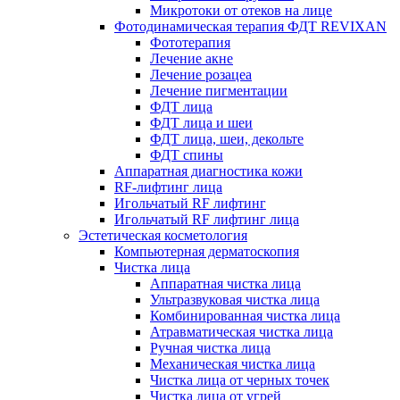
Микротоки от отеков на лице
Фотодинамическая терапия ФДТ REVIXAN
Фототерапия
Лечение акне
Лечение розацеа
Лечение пигментации
ФДТ лица
ФДТ лица и шеи
ФДТ лица, шеи, декольте
ФДТ спины
Аппаратная диагностика кожи
RF-лифтинг лица
Игольчатый RF лифтинг
Игольчатый RF лифтинг лица
Эстетическая косметология
Компьютерная дерматоскопия
Чистка лица
Аппаратная чистка лица
Ультразвуковая чистка лица
Комбинированная чистка лица
Атравматическая чистка лица
Ручная чистка лица
Механическая чистка лица
Чистка лица от черных точек
Чистка лица от угрей