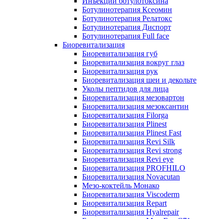
Инъекции ботулотоксина
Ботулинотерапия Ксеомин
Ботулинотерапия Релатокс
Ботулинотерапия Диспорт
Ботулинотерапия Full face
Биоревитализация
Биоревитализация губ
Биоревитализация вокруг глаз
Биоревитализация рук
Биоревитализация шеи и декольте
Уколы пептидов для лица
Биоревитализация мезовартон
Биоревитализация мезоксантин
Биоревитализация Filorga
Биоревитализация Plinest
Биоревитализация Plinest Fast
Биоревитализация Revi Silk
Биоревитализация Revi strong
Биоревитализация Revi eye
Биоревитализация PROFHILO
Биоревитализация Novacutan
Мезо-коктейль Монако
Биоревитализация Viscoderm
Биоревитализация Repart
Биоревитализация Hyalrepair