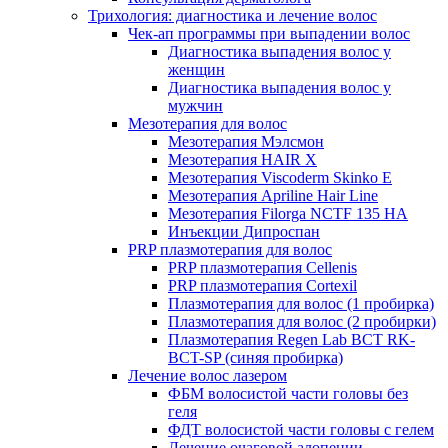
Трихология: диагностика и лечение волос
Чек-ап программы при выпадении волос
Диагностика выпадения волос у
женщин
Диагностика выпадения волос у
мужчин
Мезотерапия для волос
Мезотерапия Мэлсмон
Мезотерапия HAIR X
Мезотерапия Viscoderm Skinko E
Мезотерапия Apriline Hair Line
Мезотерапия Filorga NCTF 135 HA
Инъекции Дипроспан
PRP плазмотерапия для волос
PRP плазмотерапия Cellenis
PRP плазмотерапия Cortexil
Плазмотерапия для волос (1 пробирка)
Плазмотерапия для волос (2 пробирки)
Плазмотерапия Regen Lab BCT RK-
BCT-SP (синяя пробирка)
Лечение волос лазером
ФБМ волосистой части головы без
геля
ФДТ волосистой части головы с гелем
Лечение очаговой алопеции