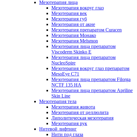
Мезотерапия лица
Мезотерапия вокруг глаз
Мезотерапия век
Мезотерапия губ
Мезотерапия от акне
Мезотерапия препаратом Curacen
Мезотерапия Монако
Мезотерапия Melsmon
Мезотерапия лица препаратом
Viscoderm Skinko E
Мезотерапия лица препаратом
NucleoSpire
Мезотерапия вокруг глаз препаратом
MesoEye С71
Мезотерапия лица препаратом Filorga
NCTF 135 HA
Мезотерапия лица препаратом Apriline
Skin Line
Мезотерапия тела
Мезотерапия живота
Мезотерапия от целлюлита
Липолитическая мезотерапия
Мезотерапия рук
Нитевой лифтинг
Нити под глаза