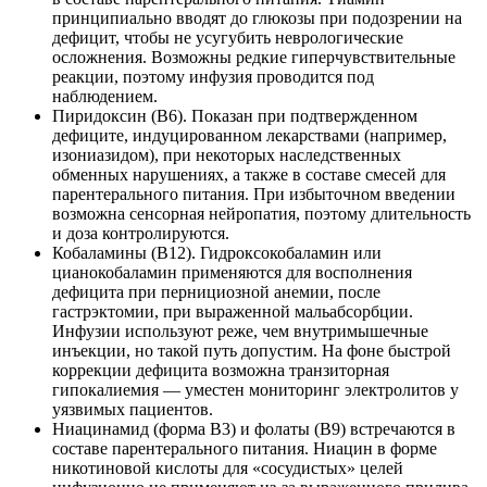
принципиально вводят до глюкозы при подозрении на
дефицит, чтобы не усугубить неврологические
осложнения. Возможны редкие гиперчувствительные
реакции, поэтому инфузия проводится под
наблюдением.
Пиридоксин (B6). Показан при подтвержденном
дефиците, индуцированном лекарствами (например,
изониазидом), при некоторых наследственных
обменных нарушениях, а также в составе смесей для
парентерального питания. При избыточном введении
возможна сенсорная нейропатия, поэтому длительность
и доза контролируются.
Кобаламины (B12). Гидроксокобаламин или
цианокобаламин применяются для восполнения
дефицита при пернициозной анемии, после
гастрэктомии, при выраженной мальабсорбции.
Инфузии используют реже, чем внутримышечные
инъекции, но такой путь допустим. На фоне быстрой
коррекции дефицита возможна транзиторная
гипокалиемия — уместен мониторинг электролитов у
уязвимых пациентов.
Ниацинамид (форма B3) и фолаты (B9) встречаются в
составе парентерального питания. Ниацин в форме
никотиновой кислоты для «сосудистых» целей