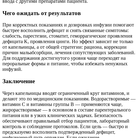
ввода с другими препаратами пациента.
Чего ожидать от результатов
При корректных показаниях и дозировках инфузии помогают
быстрее восполнить дефицит и снять связанные симптомы:
слабость, парестезии, стоматит, геморрагические проявления
дефицита K, проявления цинги. Но эффект зависит не только
от капельницы, а от общей стратегии: рациона, коррекции
причин мальабсорбции, лечения сопутствующих заболеваний.
Для поддержания достигнутого уровня чаще переходят на
пероральные формы и питание, чтобы избежать ненужных
инфузий.
Заключение
Через капельницы вводят ограниченный круг витаминов, и
делают это по медицинским показаниям. Водорастворимые —
витамин С и витамины группы B — применяются чаще,
жирорастворимые — в основном в составе парентерального
питания или в узких клинических задачах. Безопасность
обеспечивают правильный отбор пациентов, лабораторный
контроль и соблюдение протоколов. Если цель — быстро и
предсказуемо восполнить подтвержденный дефицит,
инфузионный путь оправдан. Если ожидание —