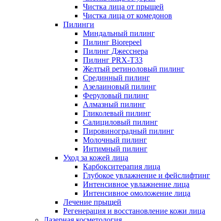
Чистка лица от прыщей
Чистка лица от комедонов
Пилинги
Миндальный пилинг
Пилинг Biorepeel
Пилинг Джесснера
Пилинг PRX-T33
Желтый ретиноловый пилинг
Срединный пилинг
Азелаиновый пилинг
Феруловый пилинг
Алмазный пилинг
Гликолевый пилинг
Салициловый пилинг
Пировиноградный пилинг
Молочный пилинг
Интимный пилинг
Уход за кожей лица
Карбокситерапия лица
Глубокое увлажнение и фейслифтинг
Интенсивное увлажнение лица
Интенсивное омоложение лица
Лечение прыщей
Регенерация и восстановление кожи лица
Лазерная косметология