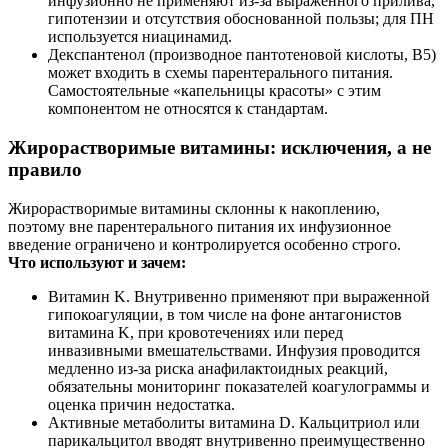
инфузионно не применяют из‑за выраженного прилива,
гипотензии и отсутствия обоснованной пользы; для ПН
используется ниацинамид.
Декспантенол (производное пантотеновой кислоты, B5)
может входить в схемы парентерального питания.
Самостоятельные «капельницы красоты» с этим
компонентом не относятся к стандартам.
Жирорастворимые витамины: исключения, а не
правило
Жирорастворимые витамины склонны к накоплению,
поэтому вне парентерального питания их инфузионное
введение ограничено и контролируется особенно строго.
Что используют и зачем:
Витамин K. Внутривенно применяют при выраженной
гипокоагуляции, в том числе на фоне антагонистов
витамина K, при кровотечениях или перед
инвазивными вмешательствами. Инфузия проводится
медленно из‑за риска анафилактоидных реакций,
обязательны мониторинг показателей коагулограммы и
оценка причин недостатка.
Активные метаболиты витамина D. Кальцитриол или
парикальцитол вводят внутривенно преимущественно