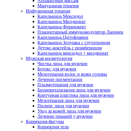
Аппаратный массаж
Мануальная терапия
Инфузионная терапия
Капельница Мексидол
Капельница Милдронат
Капельница Феринжект
Плацентарный иммуномодулятор Лаеннек
Капельница Цитофлавин
Капельница Золушка с глутатионом
Детокс-коктейль с реамберином
Капельница мексидол + милдронат
Мужская косметология
Чистка лица для мужчин
Ботокс для мужчин
Мезотерапия волос и кожи головы
Лечение пигментации
Плазмотерапия для мужчин
Биоревитализация лица для мужчин
Контурная пластика лица для мужчин
Мезотерапия лица для мужчин
Пилинг лица для мужчин
Уход за кожей лица для мужчин
Лечение прыщей у мужчин
Коррекция фигуры
Коррекция тела