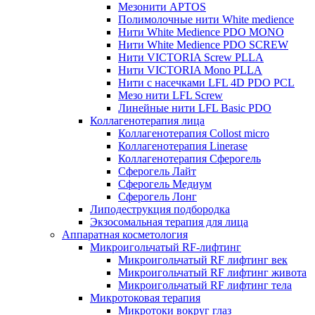
Мезонити APTOS
Полимолочные нити White medience
Нити White Medience PDO MONO
Нити White Medience PDO SCREW
Нити VICTORIA Screw PLLA
Нити VICTORIA Mono PLLA
Нити с насечками LFL 4D PDO PCL
Мезо нити LFL Screw
Линейные нити LFL Basic PDO
Коллагенотерапия лица
Коллагенотерапия Collost micro
Коллагенотерапия Linerase
Коллагенотерапия Сферогель
Сферогель Лайт
Сферогель Медиум
Сферогель Лонг
Липодеструкция подбородка
Экзосомальная терапия для лица
Аппаратная косметология
Микроигольчатый RF-лифтинг
Микроигольчатый RF лифтинг век
Микроигольчатый RF лифтинг живота
Микроигольчатый RF лифтинг тела
Микротоковая терапия
Микротоки вокруг глаз