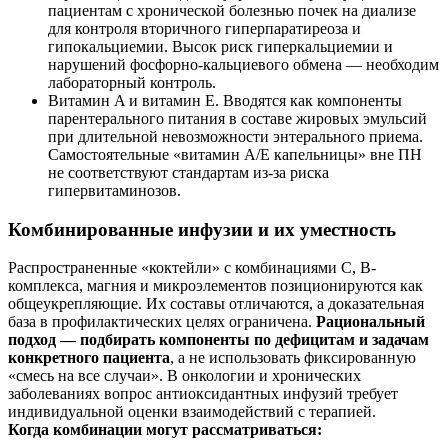
пациентам с хронической болезнью почек на диализе
для контроля вторичного гиперпаратиреоза и
гипокальциемии. Высок риск гиперкальциемии и
нарушений фосфорно-кальциевого обмена — необходим
лабораторный контроль.
Витамин A и витамин E. Вводятся как компоненты
парентерального питания в составе жировых эмульсий
при длительной невозможности энтерального приема.
Самостоятельные «витамин A/E капельницы» вне ПН
не соответствуют стандартам из‑за риска
гипервитаминозов.
Комбинированные инфузии и их уместность
Распространенные «коктейли» с комбинациями C, B-
комплекса, магния и микроэлементов позиционируются как
общеукрепляющие. Их составы отличаются, а доказательная
база в профилактических целях ограничена.
Рациональный
подход — подбирать компоненты по дефицитам и задачам
конкретного пациента
, а не использовать фиксированную
«смесь на все случаи». В онкологии и хронических
заболеваниях вопрос антиоксидантных инфузий требует
индивидуальной оценки взаимодействий с терапией.
Когда комбинации могут рассматриваться: