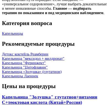
«универсальное оздоровление», лучше выбрать доказательные
и менее инвазивные способы.
Главное — подбирать
терапию по показаниям и под медицинским наблюдением
.
Категория вопроса
Капельницы
Рекомендуемые процедуры
Детокс коктейль Реамберин
Капельница "мексидол + милдронат"
Капельница "Феринжект"
Капельница "Цитофлавин"
Капельница «Золушка» (глутатион)
Капельницы Лаеннек
Цены на процедуры
Капельница "Золушка" глутатион+витамин
С+теоктовая кислота (Китай+Россия)