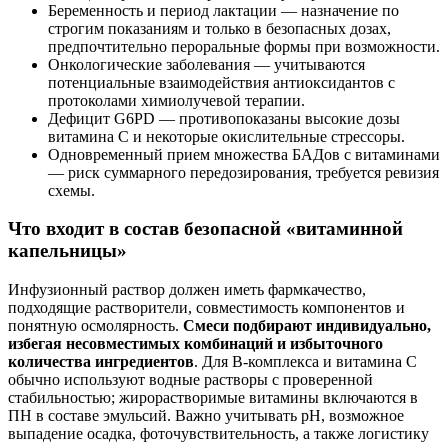
Беременность и период лактации — назначение по
строгим показаниям и только в безопасных дозах,
предпочтительно пероральные формы при возможности.
Онкологические заболевания — учитываются
потенциальные взаимодействия антиоксидантов с
протоколами химиолучевой терапии.
Дефицит G6PD — противопоказаны высокие дозы
витамина С и некоторые окислительные стрессоры.
Одновременный прием множества БАДов с витаминами
— риск суммарного передозирования, требуется ревизия
схемы.
Что входит в состав безопасной «витаминной
капельницы»
Инфузионный раствор должен иметь фармкачество,
подходящие растворители, совместимость компонентов и
понятную осмолярность.
Смеси подбирают индивидуально,
избегая несовместимых комбинаций и избыточного
количества ингредиентов
. Для B-комплекса и витамина С
обычно используют водные растворы с проверенной
стабильностью; жирорастворимые витамины включаются в
ПН в составе эмульсий. Важно учитывать pH, возможное
выпадение осадка, фоточувствительность, а также логистику