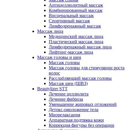
Антицеллюлитный массаж
Комбинированный массаж
Висцеральный массаж
Спортивный массаж
Лимфодренажный массаж
Массаж лица
Медицинский массаж лица
Пластический массаж лица
Лимфодренажный массаж лица
Лифтинг-массаж лица
Массаж головы и шеи
Массаж головы
Массаж головы для стимуляции роста
волос
Расслабляющий массаж головы
Массаж шеи (ШВЗ)
Beautylizer STT
Лечение целлюлита
Лечение фиброза
Уменьшение жировых отложений
Детокс-омоложение тела
Миорелаксация
Аппаратная подтяжка кожи
Коррекция фигуры без операции