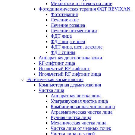
Микротоки от отеков на лице
Фотодинамическая терапия ФДТ REVIXAN
Фототерапия
Лечение акне
Лечение розацеа
Лечение пигментации
ФДТ лица
ФДТ лица и шеи
ФДТ лица, шеи, декольте
ФДТ спины
Аппаратная диагностика кожи
RF-лифтинг лица
Игольчатый RF лифтинг
Игольчатый RF лифтинг лица
Эстетическая косметология
Компьютерная дерматоскопия
Чистка лица
Аппаратная чистка лица
Ультразвуковая чистка лица
Комбинированная чистка лица
Атравматическая чистка лица
Ручная чистка лица
Механическая чистка лица
Чистка лица от черных точек
Чистка лица от угрей