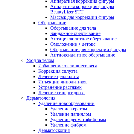
Аппаратная коррекция фигуры
Аппаратная коррекция фигуры
BeautyLizer STT
Массаж для коррекции фигуры
Обертывание
Обертывание для тела
Бандажное обертывание
Антицеллюлитное обертывание
Омоложение + детокс
Обертывание для коррекции фигуры
Антиоксидантное обертывание
Уход за телом
Избавление от лишнего веса
Коррекция силуэта
Лечение целлюлита
Инъекции липолитиков
Устранение растяжек
Лечение гипергидроза
Дерматология
Удаление новообразований
Удаление кератом
Удаление папиллом
Удаление дерматофибромы
Удаление фибром
Дерматоскопия