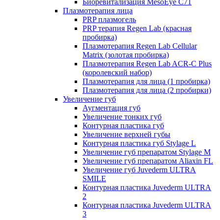
Биоревитализация MesoEye C71
Плазмотерапия лица
PRP плазмогель
PRP терапия Regen Lab (красная
пробирка)
Плазмотерапия Regen Lab Cellular
Matrix (золотая пробирка)
Плазмотерапия Regen Lab ACR-C Plus
(королевский набор)
Плазмотерапия для лица (1 пробирка)
Плазмотерапия для лица (2 пробирки)
Увеличение губ
Аугментация губ
Увеличение тонких губ
Контурная пластика губ
Увеличение верхней губы
Контурная пластика губ Stylage L
Увеличение губ препаратом Stylage M
Увеличение губ препаратом Aliaxin FL
Увеличение губ Juvederm ULTRA
SMILE
Контурная пластика Juvederm ULTRA
2
Контурная пластика Juvederm ULTRA
3