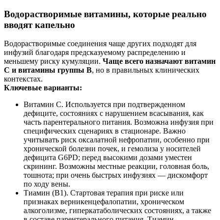
Водорастворимые витамины, которые реально
вводят капельно
Водорастворимые соединения чаще других подходят для
инфузий благодаря предсказуемому распределению и
меньшему риску кумуляции.
Чаще всего назначают витамин
С и витамины группы B
, но в правильных клинических
контекстах.
Ключевые варианты:
Витамин С. Используется при подтвержденном
дефиците, состояниях с нарушением всасывания, как
часть парентерального питания. Возможна инфузия при
специфических сценариях в стационаре. Важно
учитывать риск оксалатной нефропатии, особенно при
хронической болезни почек, и гемолиза у носителей
дефицита G6PD; перед высокими дозами уместен
скрининг. Возможны местные реакции, головная боль,
тошнота; при очень быстрых инфузиях — дискомфорт
по ходу вены.
Тиамин (B1). Стартовая терапия при риске или
признаках верникенцефалопатии, хроническом
алкоголизме, гиперкатаболических состояниях, а также
в составе парентерального питания. Тиамин