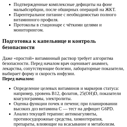
Подтвержденные комплексные дефициты на фоне
мальабсорбции, после обширных операций на ЖКТ.
Парентеральное питание с необходимостью полного
витаминного профиля.
Протоколы в стационаре с чёткими целями и
мониторингом.
Подготовка к капельнице и контроль
безопасности
Даже «простой» витаминный раствор требует алгоритма
безопасности. Перед началом врач оценивает анамнез,
лекарства, сопутствующие болезни, лабораторные показатели,
выбирает форму и скорость инфузии.
Перед началом:
Определение целевых витаминов и маркеров статуса:
например, уровень B12, фолатов, 25(OH)D, показатели
коагулограммы, электролиты.
Оценка функции почек и печени; при планировании
высоких доз витамина С — тест на дефицит G6PD.
Анализ текущей терапии: антикоагулянты,
противосудорожные средства, химиотерапия,
препараты, влияющие на всасывание и метаболизм.