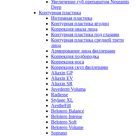
Увеличение губ препаратом Neuramis
Deep
Контурная пластика
Интимная пластика
Контурная пластика ягодиц
Коррекция овала лица
Контурная пластика под глазами
Контурная пластика средней трети
лица
Армирование лица филлерами
Коррекция подбородка
Коррекция носа
Коррекция скул филлерами
Aliaxin GP
Aliaxin EV
Aliaxin SR
Juvederm Voluma
Radiesse
Stylage XL
AestheFill
Belotero Balance
Belotero Intense
Belotero Soft
Belotero Volume
Soprano