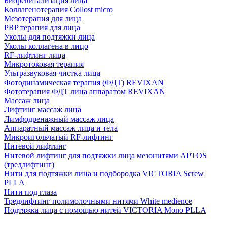
Биоревитализация лица
Коллагенотерапия Collost micro
Мезотерапия для лица
PRP терапия для лица
Уколы для подтяжки лица
Уколы коллагена в лицо
RF-лифтинг лица
Микротоковая терапия
Ультразвуковая чистка лица
Фотодинамическая терапия (ФДТ) REVIXAN
Фототерапия ФДТ лица аппаратом REVIXAN
Массаж лица
Лифтинг массаж лица
Лимфодренажный массаж лица
Аппаратный массаж лица и тела
Микроигольчатый RF-лифтинг
Нитевой лифтинг
Нитевой лифтинг для подтяжки лица мезонитями APTOS
(тредлифтинг)
Нити для подтяжки лица и подбородка VICTORIA Screw
PLLA
Нити под глаза
Тредлифтинг полимолочными нитями White medience
Подтяжка лица с помощью нитей VICTORIA Mono PLLA