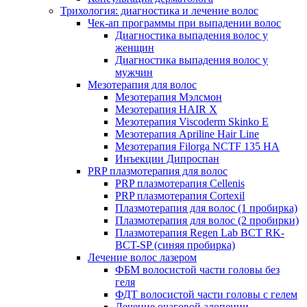
Трихология: диагностика и лечение волос
Чек-ап программы при выпадении волос
Диагностика выпадения волос у
женщин
Диагностика выпадения волос у
мужчин
Мезотерапия для волос
Мезотерапия Мэлсмон
Мезотерапия HAIR X
Мезотерапия Viscoderm Skinko E
Мезотерапия Apriline Hair Line
Мезотерапия Filorga NCTF 135 HA
Инъекции Дипроспан
PRP плазмотерапия для волос
PRP плазмотерапия Cellenis
PRP плазмотерапия Cortexil
Плазмотерапия для волос (1 пробирка)
Плазмотерапия для волос (2 пробирки)
Плазмотерапия Regen Lab BCT RK-
BCT-SP (синяя пробирка)
Лечение волос лазером
ФБМ волосистой части головы без
геля
ФДТ волосистой части головы с гелем
Лечение очаговой алопеции