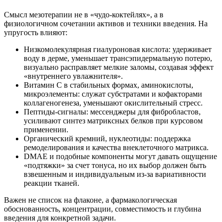
Смысл мезотерапии не в «чудо‑коктейлях», а в
физиологичном сочетании активов и техники введения. На
упругость влияют:
Низкомолекулярная гиалуроновая кислота: удерживает
воду в дерме, уменьшает трансэпидермальную потерю,
визуально расправляет мелкие заломы, создавая эффект
«внутреннего увлажнителя».
Витамин С в стабильных формах, аминокислоты,
микроэлементы: служат субстратами и кофакторами
коллагеногенеза, уменьшают окислительный стресс.
Пептиды‑сигналы: мессенджеры для фибробластов,
усиливают синтез матриксных белков при курсовом
применении.
Органический кремний, нуклеотиды: поддержка
ремоделирования и качества внеклеточного матрикса.
DMAE и подобные компоненты могут давать ощущение
«подтяжки» за счет тонуса, но их выбор должен быть
взвешенным и индивидуальным из‑за вариативности
реакции тканей.
Важен не список на флаконе, а фармакологическая
обоснованность, концентрации, совместимость и глубина
введения для конкретной задачи.