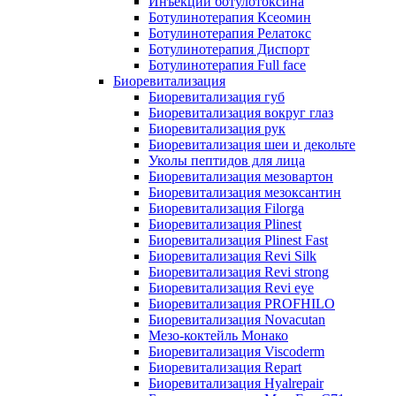
Инъекции ботулотоксина
Ботулинотерапия Ксеомин
Ботулинотерапия Релатокс
Ботулинотерапия Диспорт
Ботулинотерапия Full face
Биоревитализация
Биоревитализация губ
Биоревитализация вокруг глаз
Биоревитализация рук
Биоревитализация шеи и декольте
Уколы пептидов для лица
Биоревитализация мезовартон
Биоревитализация мезоксантин
Биоревитализация Filorga
Биоревитализация Plinest
Биоревитализация Plinest Fast
Биоревитализация Revi Silk
Биоревитализация Revi strong
Биоревитализация Revi eye
Биоревитализация PROFHILO
Биоревитализация Novacutan
Мезо-коктейль Монако
Биоревитализация Viscoderm
Биоревитализация Repart
Биоревитализация Hyalrepair