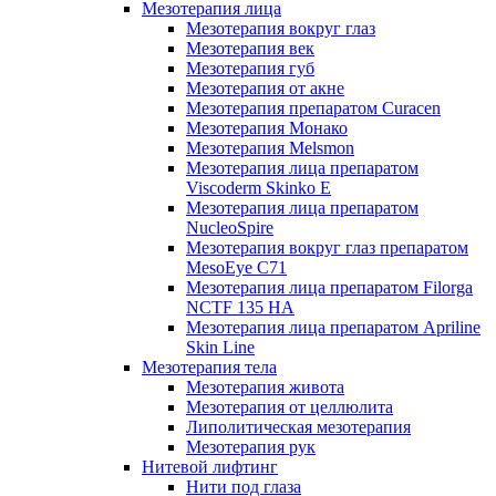
Мезотерапия лица
Мезотерапия вокруг глаз
Мезотерапия век
Мезотерапия губ
Мезотерапия от акне
Мезотерапия препаратом Curacen
Мезотерапия Монако
Мезотерапия Melsmon
Мезотерапия лица препаратом
Viscoderm Skinko E
Мезотерапия лица препаратом
NucleoSpire
Мезотерапия вокруг глаз препаратом
MesoEye С71
Мезотерапия лица препаратом Filorga
NCTF 135 HA
Мезотерапия лица препаратом Apriline
Skin Line
Мезотерапия тела
Мезотерапия живота
Мезотерапия от целлюлита
Липолитическая мезотерапия
Мезотерапия рук
Нитевой лифтинг
Нити под глаза