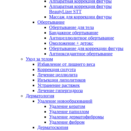
Аппаратная коррекция фигуры
Аппаратная коррекция фигуры
BeautyLizer STT
Массаж для коррекции фигуры
Обертывание
Обертывание для тела
Бандажное обертывание
Антицеллюлитное обертывание
Омоложение + детокс
Обертывание для коррекции фигуры
Антиоксидантное обертывание
Уход за телом
Избавление от лишнего веса
Коррекция силуэта
Лечение целлюлита
Инъекции липолитиков
Устранение растяжек
Лечение гипергидроза
Дерматология
Удаление новообразований
Удаление кератом
Удаление папиллом
Удаление дерматофибромы
Удаление фибром
Дерматоскопия