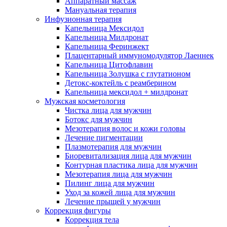
Аппаратный массаж
Мануальная терапия
Инфузионная терапия
Капельница Мексидол
Капельница Милдронат
Капельница Феринжект
Плацентарный иммуномодулятор Лаеннек
Капельница Цитофлавин
Капельница Золушка с глутатионом
Детокс-коктейль с реамберином
Капельница мексидол + милдронат
Мужская косметология
Чистка лица для мужчин
Ботокс для мужчин
Мезотерапия волос и кожи головы
Лечение пигментации
Плазмотерапия для мужчин
Биоревитализация лица для мужчин
Контурная пластика лица для мужчин
Мезотерапия лица для мужчин
Пилинг лица для мужчин
Уход за кожей лица для мужчин
Лечение прыщей у мужчин
Коррекция фигуры
Коррекция тела