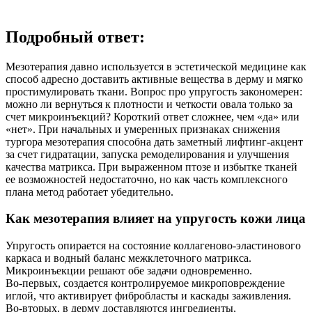
Подробный ответ:
Мезотерапия давно используется в эстетической медицине как
способ адресно доставить активные вещества в дерму и мягко
простимулировать ткани. Вопрос про упругость закономерен:
можно ли вернуться к плотности и четкости овала только за
счет микроинъекций? Короткий ответ сложнее, чем «да» или
«нет». При начальных и умеренных признаках снижения
тургора мезотерапия способна дать заметный лифтинг‑акцент
за счет гидратации, запуска ремоделирования и улучшения
качества матрикса. При выраженном птозе и избытке тканей
ее возможностей недостаточно, но как часть комплексного
плана метод работает убедительно.
Как мезотерапия влияет на упругость кожи лица
Упругость опирается на состояние коллагеново‑эластинового
каркаса и водный баланс межклеточного матрикса.
Микроинъекции решают обе задачи одновременно.
Во‑первых, создается контролируемое микроповреждение
иглой, что активирует фибробласты и каскады заживления.
Во‑вторых, в дерму доставляются ингредиенты,