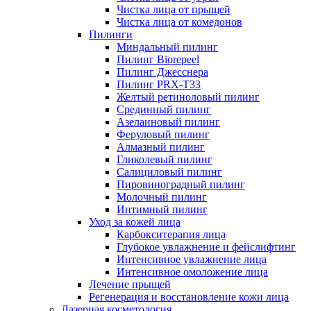
Чистка лица от прыщей
Чистка лица от комедонов
Пилинги
Миндальный пилинг
Пилинг Biorepeel
Пилинг Джесснера
Пилинг PRX-T33
Желтый ретиноловый пилинг
Срединный пилинг
Азелаиновый пилинг
Феруловый пилинг
Алмазный пилинг
Гликолевый пилинг
Салициловый пилинг
Пировиноградный пилинг
Молочный пилинг
Интимный пилинг
Уход за кожей лица
Карбокситерапия лица
Глубокое увлажнение и фейслифтинг
Интенсивное увлажнение лица
Интенсивное омоложение лица
Лечение прыщей
Регенерация и восстановление кожи лица
Лазерная косметология