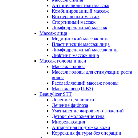
Антицеллюлитный массаж
Комбинированный массаж
Висцеральный массаж
Спортивный массаж
Лимфодренажный массаж
Массаж лица
Медицинский массаж лица
Пластический массаж лица
Лимфодренажный массаж лица
Лифтинг-массаж лица
Массаж головы и шеи
Массаж головы
Массаж головы для стимуляции роста
волос
Расслабляющий массаж головы
Массаж шеи (ШВЗ)
Beautylizer STT
Лечение целлюлита
Лечение фиброза
Уменьшение жировых отложений
Детокс-омоложение тела
Миорелаксация
Аппаратная подтяжка кожи
Коррекция фигуры без операции