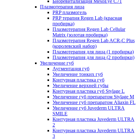
Биоревитализация MesoEye C71
Плазмотерапия лица
PRP плазмогель
PRP терапия Regen Lab (красная
пробирка)
Плазмотерапия Regen Lab Cellular
Matrix (золотая пробирка)
Плазмотерапия Regen Lab ACR-C Plus
(королевский набор)
Плазмотерапия для лица (1 пробирка)
Плазмотерапия для лица (2 пробирки)
Увеличение губ
Аугментация губ
Увеличение тонких губ
Контурная пластика губ
Увеличение верхней губы
Контурная пластика губ Stylage L
Увеличение губ препаратом Stylage M
Увеличение губ препаратом Aliaxin FL
Увеличение губ Juvederm ULTRA
SMILE
Контурная пластика Juvederm ULTRA
2
Контурная пластика Juvederm ULTRA
3