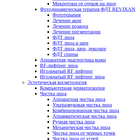
Микротоки от отеков на лице
Фотодинамическая терапия ФДТ REVIXAN
Фототерапия
Лечение акне
Лечение розацеа
Лечение пигментации
ФДТ лица
ФДТ лица и шеи
ФДТ лица, шеи, декольте
ФДТ спины
Аппаратная диагностика кожи
RF-лифтинг лица
Игольчатый RF лифтинг
Игольчатый RF лифтинг лица
Эстетическая косметология
Компьютерная дерматоскопия
Чистка лица
Аппаратная чистка лица
Ультразвуковая чистка лица
Комбинированная чистка лица
Атравматическая чистка лица
Ручная чистка лица
Механическая чистка лица
Чистка лица от черных точек
Чистка лица от угрей