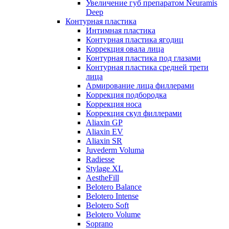
Увеличение губ препаратом Neuramis
Deep
Контурная пластика
Интимная пластика
Контурная пластика ягодиц
Коррекция овала лица
Контурная пластика под глазами
Контурная пластика средней трети
лица
Армирование лица филлерами
Коррекция подбородка
Коррекция носа
Коррекция скул филлерами
Aliaxin GP
Aliaxin EV
Aliaxin SR
Juvederm Voluma
Radiesse
Stylage XL
AestheFill
Belotero Balance
Belotero Intense
Belotero Soft
Belotero Volume
Soprano