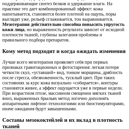
поддерживающие синтез белков и удержание влаги. На
практике это дает комбинированный эффект: кожа
напитывается, становится более плотной на ощупь, поры
выглядят уже, рельеф сглаживается, тон выравнивается.
Мезотерапия действительно способна повысить упругость
кожи лица
, но выраженность результата зависит от исходной
плотности тканей, глубины залегания проблемы и
правильного подбора препаратов.
Кому метод подходит и когда ожидать изменения
Лучше всего мезотерапия проявляет себя при первых
признаках гравитационных и фотостарения: легкая потеря
четкости скул, «уставший» вид, тонкие морщины, дряблость
после стресса, обезвоженность, тусклый цвет. При таких
состояниях за курс кожа визуально «собирается», контуры
становятся живее, а эффект ощущается уже в первые недели.
При возрастном птозе, массивном смещении мягких тканей
вниз, выраженных брыльях метод логично дополнять
аппаратными лифтинг‑технологиями или биостимуляторами,
иначе ожидания будут завышенными.
Составы мезококтейлей и их вклад в плотность
тканей