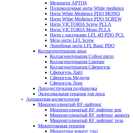
Мезонити APTOS
Полимолочные нити White medience
Нити White Medience PDO MONO
Нити White Medience PDO SCREW
Нити VICTORIA Screw PLLA
Нити VICTORIA Mono PLLA
Нити с насечками LFL 4D PDO PCL
Мезо нити LFL Screw
Линейные нити LFL Basic PDO
Коллагенотерапия лица
Коллагенотерапия Collost micro
Коллагенотерапия Linerase
Коллагенотерапия Сферогель
Сферогель Лайт
Сферогель Медиум
Сферогель Лонг
Липодеструкция подбородка
Экзосомальная терапия для лица
Аппаратная косметология
Микроигольчатый RF-лифтинг
Микроигольчатый RF лифтинг век
Микроигольчатый RF лифтинг живота
Микроигольчатый RF лифтинг тела
Микротоковая терапия
Микротоки вокруг глаз