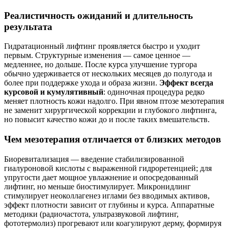
Реалистичность ожиданий и длительность
результата
Гидратационный лифтинг проявляется быстро и уходит
первым. Структурные изменения — самое ценное —
медленнее, но дольше. После курса улучшение тургора
обычно удерживается от нескольких месяцев до полугода и
более при поддержке ухода и образа жизни.
Эффект всегда
курсовой и кумулятивный
: одиночная процедура редко
меняет плотность кожи надолго. При явном птозе мезотерапия
не заменит хирургической коррекции и глубокого лифтинга,
но повысит качество кожи до и после таких вмешательств.
Чем мезотерапия отличается от близких методов
Биоревитализация — введение стабилизированной
гиалуроновой кислоты с выраженной гидроретенцией; для
упругости дает мощное увлажнение и опосредованный
лифтинг, но меньше биостимулирует. Микронидлинг
стимулирует неоколлагенез иглами без вводимых активов,
эффект плотности зависит от глубины и курса. Аппаратные
методики (радиочастота, ультразвуковой лифтинг,
фототермолиз) прогревают или коагулируют дерму, формируя