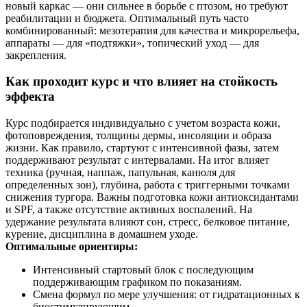
новый каркас — они сильнее в борьбе с птозом, но требуют
реабилитации и бюджета. Оптимальный путь часто
комбинированный: мезотерапия для качества и микрорельефа,
аппараты — для «подтяжки», топический уход — для
закрепления.
Как проходит курс и что влияет на стойкость
эффекта
Курс подбирается индивидуально с учетом возраста кожи,
фотоповреждения, толщины дермы, инсоляции и образа
жизни. Как правило, стартуют с интенсивной фазы, затем
поддерживают результат с интервалами. На итог влияет
техника (ручная, наппаж, папульная, канюля для
определенных зон), глубина, работа с триггерными точками
снижения тургора. Важны подготовка кожи антиоксидантами
и SPF, а также отсутствие активных воспалений. На
удержание результата влияют сон, стресс, белковое питание,
курение, дисциплина в домашнем уходе.
Оптимальные ориентиры:
Интенсивный стартовый блок с последующим
поддерживающим графиком по показаниям.
Смена формул по мере улучшения: от гидратационных к
биостимулирующим.