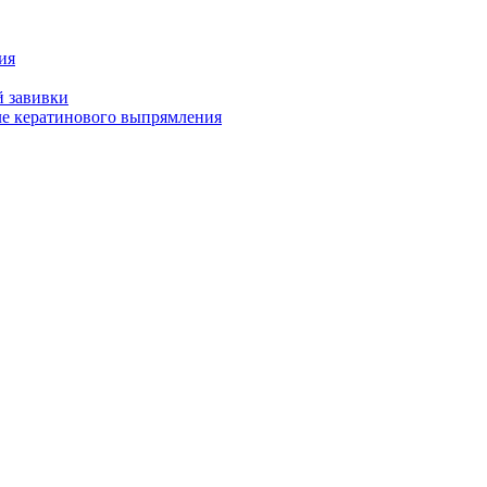
ия
й завивки
ле кератинового выпрямления