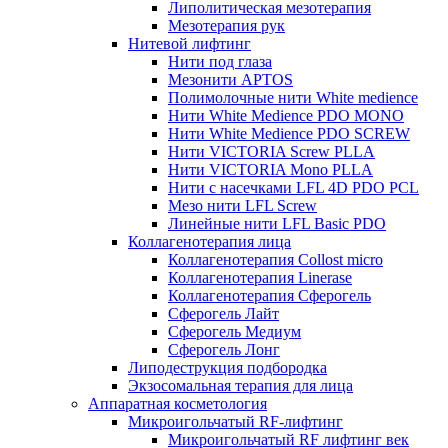
Липолитическая мезотерапия
Мезотерапия рук
Нитевой лифтинг
Нити под глаза
Мезонити APTOS
Полимолочные нити White medience
Нити White Medience PDO MONO
Нити White Medience PDO SCREW
Нити VICTORIA Screw PLLA
Нити VICTORIA Mono PLLA
Нити с насечками LFL 4D PDO PCL
Мезо нити LFL Screw
Линейные нити LFL Basic PDO
Коллагенотерапия лица
Коллагенотерапия Collost micro
Коллагенотерапия Linerase
Коллагенотерапия Сферогель
Сферогель Лайт
Сферогель Медиум
Сферогель Лонг
Липодеструкция подбородка
Экзосомальная терапия для лица
Аппаратная косметология
Микроигольчатый RF-лифтинг
Микроигольчатый RF лифтинг век