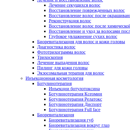
Лечение секущихся волос
Восстановление поврежденных волос
Восстановление волос после окрашиван
Реконструкция волос
Восстановление волос после химическо
Восстановление и уход за волосами пос
Глубокое увлажнение сухих волос
Биоревитализация для волос и кожи головы
Диагностика волос
Фототрихограмма волос
Трихоскопия
Лечение выпадения волос
Пилинг для кожи головы
Экзосомальная терапия для волос
Инъекционная косметология
Ботулинотерапия
Инъекции ботулотоксина
Ботулинотерапия Ксеомин
Ботулинотерапия Релатокс
Ботулинотерапия Диспорт
Ботулинотерапия Full face
Биоревитализация
Биоревитализация губ
Биоревитализация вокруг глаз