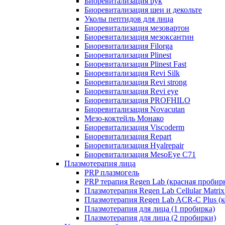
Биоревитализация рук
Биоревитализация шеи и декольте
Уколы пептидов для лица
Биоревитализация мезовартон
Биоревитализация мезоксантин
Биоревитализация Filorga
Биоревитализация Plinest
Биоревитализация Plinest Fast
Биоревитализация Revi Silk
Биоревитализация Revi strong
Биоревитализация Revi eye
Биоревитализация PROFHILO
Биоревитализация Novacutan
Мезо-коктейль Монако
Биоревитализация Viscoderm
Биоревитализация Repart
Биоревитализация Hyalrepair
Биоревитализация MesoEye C71
Плазмотерапия лица
PRP плазмогель
PRP терапия Regen Lab (красная пробир
Плазмотерапия Regen Lab Cellular Matrix
Плазмотерапия Regen Lab ACR-C Plus (к
Плазмотерапия для лица (1 пробирка)
Плазмотерапия для лица (2 пробирки)