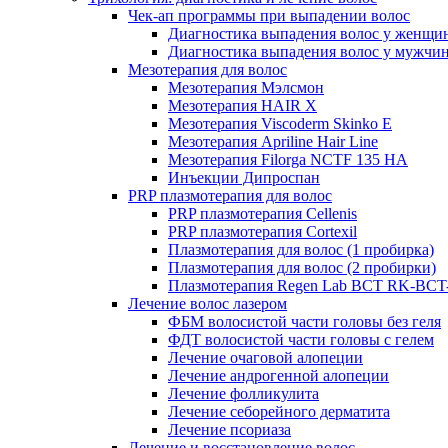
Чек-ап программы при выпадении волос
Диагностика выпадения волос у женщи
Диагностика выпадения волос у мужчи
Мезотерапия для волос
Мезотерапия Мэлсмон
Мезотерапия HAIR X
Мезотерапия Viscoderm Skinko E
Мезотерапия Apriline Hair Line
Мезотерапия Filorga NCTF 135 HA
Инъекции Дипроспан
PRP плазмотерапия для волос
PRP плазмотерапия Cellenis
PRP плазмотерапия Cortexil
Плазмотерапия для волос (1 пробирка)
Плазмотерапия для волос (2 пробирки)
Плазмотерапия Regen Lab BCT RK-BCT-
Лечение волос лазером
ФБМ волосистой части головы без геля
ФДТ волосистой части головы с гелем
Лечение очаговой алопеции
Лечение андрогенной алопеции
Лечение фолликулита
Лечение себорейного дерматита
Лечение псориаза
Лечение и восстановление волос