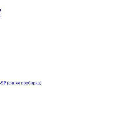
н
н
SP (синяя пробирка)