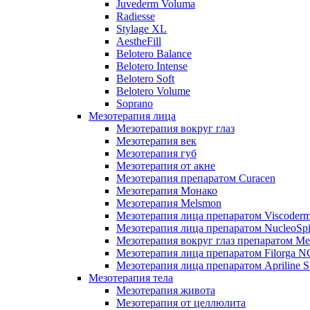
Juvederm Voluma
Radiesse
Stylage XL
AestheFill
Belotero Balance
Belotero Intense
Belotero Soft
Belotero Volume
Soprano
Мезотерапия лица
Мезотерапия вокруг глаз
Мезотерапия век
Мезотерапия губ
Мезотерапия от акне
Мезотерапия препаратом Curacen
Мезотерапия Монако
Мезотерапия Melsmon
Мезотерапия лица препаратом Viscoderm
Мезотерапия лица препаратом NucleoSpi
Мезотерапия вокруг глаз препаратом M
Мезотерапия лица препаратом Filorga 
Мезотерапия лица препаратом Apriline S
Мезотерапия тела
Мезотерапия живота
Мезотерапия от целлюлита