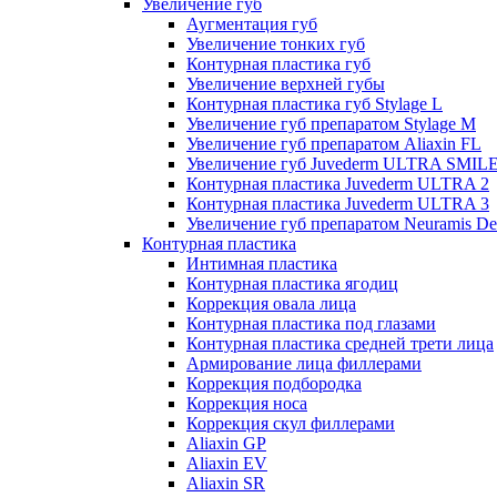
Увеличение губ
Аугментация губ
Увеличение тонких губ
Контурная пластика губ
Увеличение верхней губы
Контурная пластика губ Stylage L
Увеличение губ препаратом Stylage M
Увеличение губ препаратом Aliaxin FL
Увеличение губ Juvederm ULTRA SMIL
Контурная пластика Juvederm ULTRA 2
Контурная пластика Juvederm ULTRA 3
Увеличение губ препаратом Neuramis De
Контурная пластика
Интимная пластика
Контурная пластика ягодиц
Коррекция овала лица
Контурная пластика под глазами
Контурная пластика средней трети лица
Армирование лица филлерами
Коррекция подбородка
Коррекция носа
Коррекция скул филлерами
Aliaxin GP
Aliaxin EV
Aliaxin SR