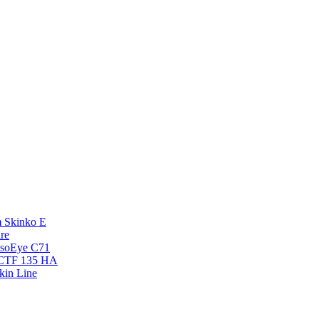
 Skinko E
re
esoEye С71
NCTF 135 HA
kin Line