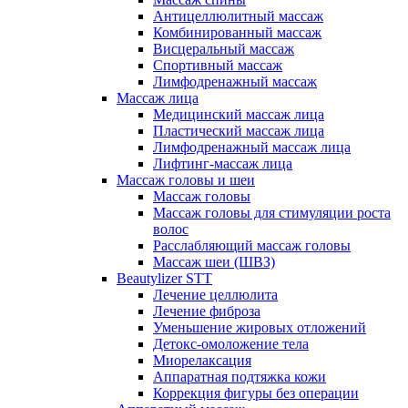
Антицеллюлитный массаж
Комбинированный массаж
Висцеральный массаж
Спортивный массаж
Лимфодренажный массаж
Массаж лица
Медицинский массаж лица
Пластический массаж лица
Лимфодренажный массаж лица
Лифтинг-массаж лица
Массаж головы и шеи
Массаж головы
Массаж головы для стимуляции роста
волос
Расслабляющий массаж головы
Массаж шеи (ШВЗ)
Beautylizer STT
Лечение целлюлита
Лечение фиброза
Уменьшение жировых отложений
Детокс-омоложение тела
Миорелаксация
Аппаратная подтяжка кожи
Коррекция фигуры без операции