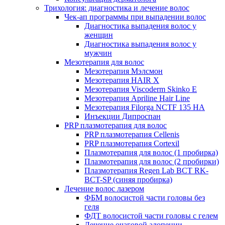
Трихология: диагностика и лечение волос
Чек-ап программы при выпадении волос
Диагностика выпадения волос у
женщин
Диагностика выпадения волос у
мужчин
Мезотерапия для волос
Мезотерапия Мэлсмон
Мезотерапия HAIR X
Мезотерапия Viscoderm Skinko E
Мезотерапия Apriline Hair Line
Мезотерапия Filorga NCTF 135 HA
Инъекции Дипроспан
PRP плазмотерапия для волос
PRP плазмотерапия Cellenis
PRP плазмотерапия Cortexil
Плазмотерапия для волос (1 пробирка)
Плазмотерапия для волос (2 пробирки)
Плазмотерапия Regen Lab BCT RK-
BCT-SP (синяя пробирка)
Лечение волос лазером
ФБМ волосистой части головы без
геля
ФДТ волосистой части головы с гелем
Лечение очаговой алопеции