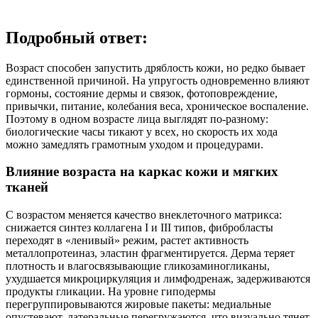
Подробный ответ:
Возраст способен запустить дряблость кожи, но редко бывает
единственной причиной. На упругость одновременно влияют
гормоны, состояние дермы и связок, фотоповреждение,
привычки, питание, колебания веса, хроническое воспаление.
Поэтому в одном возрасте лица выглядят по‑разному:
биологические часы тикают у всех, но скорость их хода
можно замедлять грамотным уходом и процедурами.
Влияние возраста на каркас кожи и мягких
тканей
С возрастом меняется качество внеклеточного матрикса:
снижается синтез коллагена I и III типов, фибробласты
переходят в «ленивый» режим, растет активность
металлопротеиназ, эластин фрагментируется. Дерма теряет
плотность и влагосвязывающие гликозаминогликаны,
ухудшается микроциркуляция и лимфодренаж, задерживаются
продукты гликации. На уровне гиподермы
перегруппировываются жировые пакеты: медиальные
опустевают, латеральные перегружаются, что визуально тянет