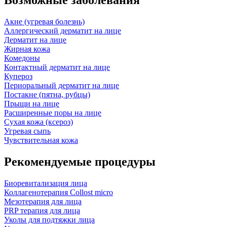
Возможные заболевания
Акне (угревая болезнь)
Аллергический дерматит на лице
Дерматит на лице
Жирная кожа
Комедоны
Контактный дерматит на лице
Купероз
Периоральный дерматит на лице
Постакне (пятна, рубцы)
Прыщи на лице
Расширенные поры на лице
Сухая кожа (ксероз)
Угревая сыпь
Чувствительная кожа
Рекомендуемые процедуры
Биоревитализация лица
Коллагенотерапия Collost micro
Мезотерапия для лица
PRP терапия для лица
Уколы для подтяжки лица