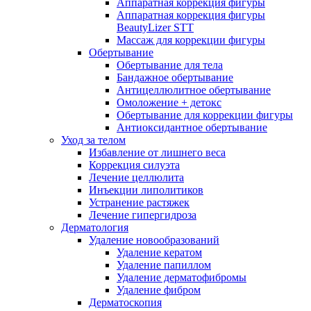
Аппаратная коррекция фигуры
Аппаратная коррекция фигуры
BeautyLizer STT
Массаж для коррекции фигуры
Обертывание
Обертывание для тела
Бандажное обертывание
Антицеллюлитное обертывание
Омоложение + детокс
Обертывание для коррекции фигуры
Антиоксидантное обертывание
Уход за телом
Избавление от лишнего веса
Коррекция силуэта
Лечение целлюлита
Инъекции липолитиков
Устранение растяжек
Лечение гипергидроза
Дерматология
Удаление новообразований
Удаление кератом
Удаление папиллом
Удаление дерматофибромы
Удаление фибром
Дерматоскопия