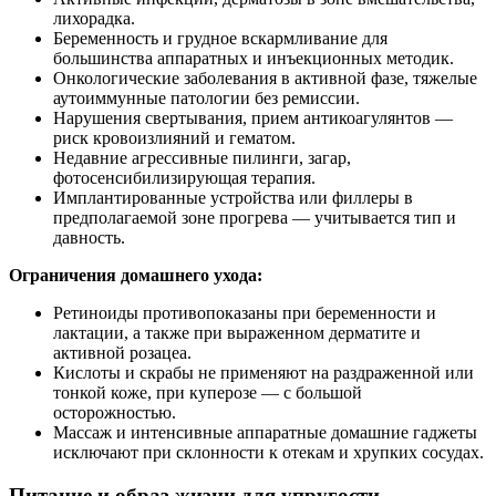
лихорадка.
Беременность и грудное вскармливание для
большинства аппаратных и инъекционных методик.
Онкологические заболевания в активной фазе, тяжелые
аутоиммунные патологии без ремиссии.
Нарушения свертывания, прием антикоагулянтов —
риск кровоизлияний и гематом.
Недавние агрессивные пилинги, загар,
фотосенсибилизирующая терапия.
Имплантированные устройства или филлеры в
предполагаемой зоне прогрева — учитывается тип и
давность.
Ограничения домашнего ухода:
Ретиноиды противопоказаны при беременности и
лактации, а также при выраженном дерматите и
активной розацеа.
Кислоты и скрабы не применяют на раздраженной или
тонкой коже, при куперозе — с большой
осторожностью.
Массаж и интенсивные аппаратные домашние гаджеты
исключают при склонности к отекам и хрупких сосудах.
Питание и образ жизни для упругости