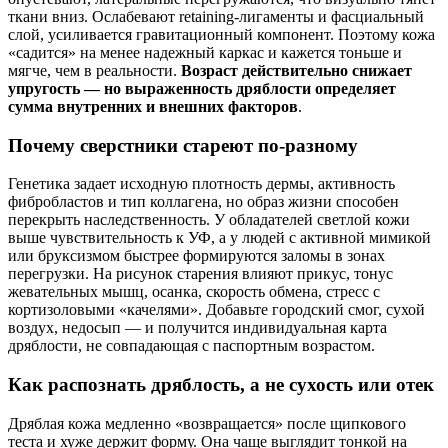
ткани вниз. Ослабевают retaining-лигаменты и фасциальный
слой, усиливается гравитационный компонент. Поэтому кожа
«садится» на менее надежный каркас и кажется тоньше и
мягче, чем в реальности.
Возраст действительно снижает
упругость — но выраженность дряблости определяет
сумма внутренних и внешних факторов
.
Почему сверстники стареют по‑разному
Генетика задает исходную плотность дермы, активность
фибробластов и тип коллагена, но образ жизни способен
перекрыть наследственность. У обладателей светлой кожи
выше чувствительность к УФ, а у людей с активной мимикой
или бруксизмом быстрее формируются заломы в зонах
перегрузки. На рисунок старения влияют прикус, тонус
жевательных мышц, осанка, скорость обмена, стресс с
кортизоловыми «качелями». Добавьте городский смог, сухой
воздух, недосып — и получится индивидуальная карта
дряблости, не совпадающая с паспортным возрастом.
Как распознать дряблость, а не сухость или отек
Дряблая кожа медленно «возвращается» после щипкового
теста и хуже держит форму. Она чаще выглядит тонкой на