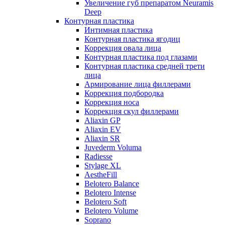
Увеличение губ препаратом Neuramis
Deep
Контурная пластика
Интимная пластика
Контурная пластика ягодиц
Коррекция овала лица
Контурная пластика под глазами
Контурная пластика средней трети
лица
Армирование лица филлерами
Коррекция подбородка
Коррекция носа
Коррекция скул филлерами
Aliaxin GP
Aliaxin EV
Aliaxin SR
Juvederm Voluma
Radiesse
Stylage XL
AestheFill
Belotero Balance
Belotero Intense
Belotero Soft
Belotero Volume
Soprano