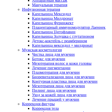
Аппаратный массаж
Мануальная терапия
Инфузионная терапия
Капельница Мексидол
Капельница Милдронат
Капельница Феринжект
Плацентарный иммуномодулятор Лаеннек
Капельница Цитофлавин
Капельница Золушка с глутатионом
Детокс-коктейль с реамберином
Капельница мексидол + милдронат
Мужская косметология
Чистка лица для мужчин
Ботокс для мужчин
Мезотерапия волос и кожи головы
Лечение пигментации
Плазмотерапия для мужчин
Биоревитализация лица для мужчин
Контурная пластика лица для мужчин
Мезотерапия лица для мужчин
Пилинг лица для мужчин
Уход за кожей лица для мужчин
Лечение прыщей у мужчин
Коррекция фигуры
Коррекция тела