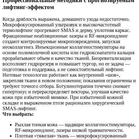
Профессиональные методики с прогнозируемым
лифтинг‑эффектом
Когда дряблость выражена, домашнего ухода недостаточно.
Микрофокусированный ультразвук и высокочастотный
термолифтинг прогревают SMAS и дерму, уплотняя каркас.
Фракционные неабляционные лазеры и RF‑микронидлинг
создают контролируемые микроповреждения, запуская
неоколлагенез. Инъекционные коллагеностимуляторы на
основе полимолочной кислоты или гидроксиапатита кальция
прорабатывают объем и качество тканей. Биоревитализация
восполняет гидрорезерв и повышает тургор, но ее задача —
подготовка и поддержка, а не самостоятельный лифтинг.
Нитевые технологии работают как внутренний «шов»,
закрепляя ткани в новом положении; показания ограничены и
требуют точного отбора. Ботулинотерапия точечно снимает
гипертонус и перераспределяет векторы, улучшая качество
кожи при избыточной мимике. При избыточной кожной
складке и выраженном птозе рационален хирургический
SMAS‑лифтинг.
Что выбрать:
Рыхлая тонкая кожа — щадящие коллагеностимуляторы,
RF‑микронидлинг, лазеры низкой травматичности.
Плотная «тяжелая» ткань — микрофокусированный