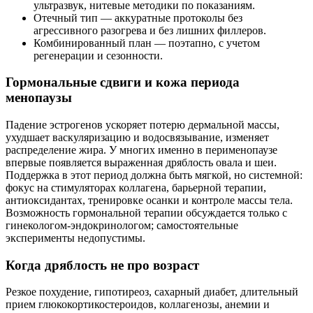
ультразвук, нитевые методики по показаниям.
Отечный тип — аккуратные протоколы без
агрессивного разогрева и без лишних филлеров.
Комбинированный план — поэтапно, с учетом
регенерации и сезонности.
Гормональные сдвиги и кожа периода
менопаузы
Падение эстрогенов ускоряет потерю дермальной массы,
ухудшает васкуляризацию и водосвязывание, изменяет
распределение жира. У многих именно в перименопаузе
впервые появляется выраженная дряблость овала и шеи.
Поддержка в этот период должна быть мягкой, но системной:
фокус на стимуляторах коллагена, барьерной терапии,
антиоксидантах, тренировке осанки и контроле массы тела.
Возможность гормональной терапии обсуждается только с
гинекологом‑эндокринологом; самостоятельные
эксперименты недопустимы.
Когда дряблость не про возраст
Резкое похудение, гипотиреоз, сахарный диабет, длительный
прием глюкокортикостероидов, коллагенозы, анемии и