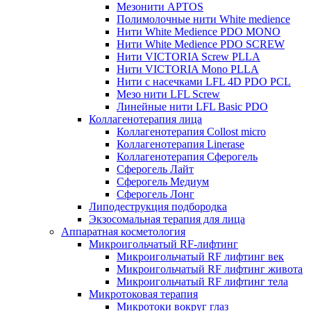
Мезонити APTOS
Полимолочные нити White medience
Нити White Medience PDO MONO
Нити White Medience PDO SCREW
Нити VICTORIA Screw PLLA
Нити VICTORIA Mono PLLA
Нити с насечками LFL 4D PDO PCL
Мезо нити LFL Screw
Линейные нити LFL Basic PDO
Коллагенотерапия лица
Коллагенотерапия Collost micro
Коллагенотерапия Linerase
Коллагенотерапия Сферогель
Сферогель Лайт
Сферогель Медиум
Сферогель Лонг
Липодеструкция подбородка
Экзосомальная терапия для лица
Аппаратная косметология
Микроигольчатый RF-лифтинг
Микроигольчатый RF лифтинг век
Микроигольчатый RF лифтинг живота
Микроигольчатый RF лифтинг тела
Микротоковая терапия
Микротоки вокруг глаз