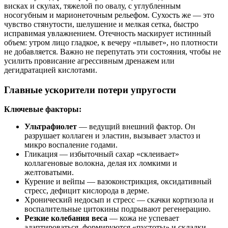
висках и скулах, тяжелой по овалу, с углубленным
носогубным и марионеточным рельефом. Сухость же — это
чувство стянутости, шелушение и мелкая сетка, быстро
исправимая увлажнением. Отечность маскирует истинный
объем: утром лицо гладкое, к вечеру «плывет», но плотности
не добавляется. Важно не перепутать эти состояния, чтобы не
усилить провисание агрессивным дренажем или
дегидратацией кислотами.
Главные ускорители потери упругости
Ключевые факторы:
Ультрафиолет
— ведущий внешний фактор. Он
разрушает коллаген и эластин, вызывает эластоз и
микро воспаление годами.
Гликация — избыточный сахар «склеивает»
коллагеновые волокна, делая их ломкими и
желтоватыми.
Курение и вейпы — вазоконстрикция, оксидативный
стресс, дефицит кислорода в дерме.
Хронический недосып и стресс — скачки кортизола и
воспалительные цитокины подрывают регенерацию.
Резкие колебания веса
— кожа не успевает
адаптироваться, формируются «пустоты» и складки.