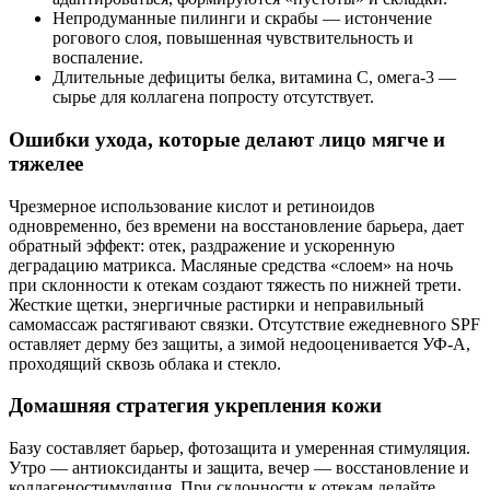
Непродуманные пилинги и скрабы — истончение
рогового слоя, повышенная чувствительность и
воспаление.
Длительные дефициты белка, витамина C, омега‑3 —
сырье для коллагена попросту отсутствует.
Ошибки ухода, которые делают лицо мягче и
тяжелее
Чрезмерное использование кислот и ретиноидов
одновременно, без времени на восстановление барьера, дает
обратный эффект: отек, раздражение и ускоренную
деградацию матрикса. Масляные средства «слоем» на ночь
при склонности к отекам создают тяжесть по нижней трети.
Жесткие щетки, энергичные растирки и неправильный
самомассаж растягивают связки. Отсутствие ежедневного SPF
оставляет дерму без защиты, а зимой недооценивается УФ‑А,
проходящий сквозь облака и стекло.
Домашняя стратегия укрепления кожи
Базу составляет барьер, фотозащита и умеренная стимуляция.
Утро — антиоксиданты и защита, вечер — восстановление и
коллагеностимуляция. При склонности к отекам делайте