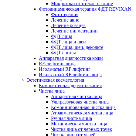
Микротоки от отеков на лице
Фотодинамическая терапия ФДТ REVIXAN
Фототерапия
Лечение акне
Лечение розацеа
Лечение пигментации
ФДТ лица
ФДТ лица и шеи
ФДТ лица, шеи, декольте
ФДТ спины
Аппаратная диагностика кожи
RF-лифтинг лица
Игольчатый RF лифтинг
Игольчатый RF лифтинг лица
Эстетическая косметология
Компьютерная дерматоскопия
Чистка лица
Аппаратная чистка лица
Ультразвуковая чистка лица
Комбинированная чистка лица
Атравматическая чистка лица
Ручная чистка лица
Механическая чистка лица
Чистка лица от черных точек
Чистка лица от угрей