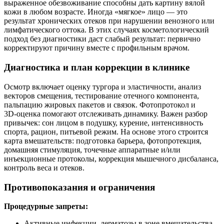
выраженное обезвоживание способны дать картину вялой
кожи в любом возрасте. Иногда «мягкое» лицо — это
результат хронических отеков при нарушении венозного или
лимфатического оттока. В этих случаях косметологический
подход без диагностики даст слабый результат: первично
корректируют причину вместе с профильным врачом.
Диагностика и план коррекции в клинике
Осмотр включает оценку тургора и эластичности, анализ
векторов смещения, тестирование отечного компонента,
пальпацию жировых пакетов и связок. Фотопротокол и
3D‑оценка помогают отслеживать динамику. Важен разбор
привычек: сон лицом в подушку, курение, интенсивность
спорта, рацион, питьевой режим. На основе этого строится
карта вмешательств: подготовка барьера, фотопротекция,
домашняя стимуляция, точечные аппаратные и/или
инъекционные протоколы, коррекция мышечного дисбаланса,
контроль веса и отеков.
Противопоказания и ограничения
Процедурные запреты:
Активные инфекции, дерматозы в зоне вмешательства,