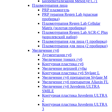
Биоревитализация MesoEye C71
Плазмотерапия лица
PRP плазмогель
PRP терапия Regen Lab (красная
пробирка)
Плазмотерапия Regen Lab Cellular
Matrix (золотая пробирка)
Плазмотерапия Regen Lab ACR-C Plus
(королевский набор)
Плазмотерапия для лица (1 пробирка)
Плазмотерапия для лица (2 пробирки)
Увеличение губ
Аугментация губ
Увеличение тонких губ
Контурная пластика губ
Увеличение верхней губы
Контурная пластика губ Stylage L
Увеличение губ препаратом Stylage M
Увеличение губ препаратом Aliaxin FL
Увеличение губ Juvederm ULTRA
SMILE
Контурная пластика Juvederm ULTRA
2
Контурная пластика Juvederm ULTRA
3