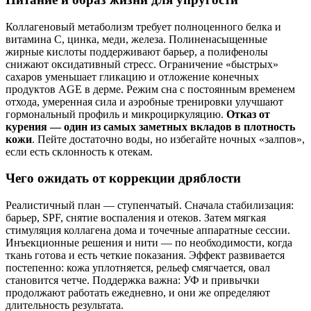
Коллагеновый метаболизм требует полноценного белка и
витамина C, цинка, меди, железа. Полиненасыщенные
жирные кислоты поддерживают барьер, а полифенолы
снижают оксидативный стресс. Ограничение «быстрых»
сахаров уменьшает гликацию и отложение конечных
продуктов AGE в дерме. Режим сна с постоянным временем
отхода, умеренная сила и аэробные тренировки улучшают
гормональный профиль и микроциркуляцию.
Отказ от
курения — один из самых заметных вкладов в плотность
кожи
. Пейте достаточно воды, но избегайте ночных «залпов»,
если есть склонность к отекам.
Чего ожидать от коррекции дряблости
Реалистичный план — ступенчатый. Сначала стабилизация:
барьер, SPF, снятие воспаления и отеков. Затем мягкая
стимуляция коллагена дома и точечные аппаратные сессии.
Инъекционные решения и нити — по необходимости, когда
ткань готова и есть четкие показания. Эффект развивается
постепенно: кожа уплотняется, рельеф смягчается, овал
становится четче. Поддержка важна: УФ и привычки
продолжают работать ежедневно, и они же определяют
длительность результата.