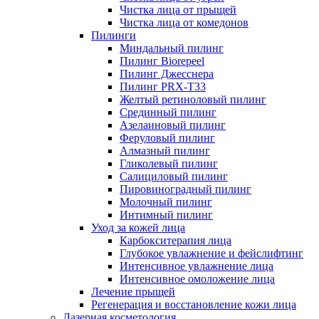
Чистка лица от прыщей
Чистка лица от комедонов
Пилинги
Миндальный пилинг
Пилинг Biorepeel
Пилинг Джесснера
Пилинг PRX-T33
Желтый ретиноловый пилинг
Срединный пилинг
Азелаиновый пилинг
Феруловый пилинг
Алмазный пилинг
Гликолевый пилинг
Салициловый пилинг
Пировиноградный пилинг
Молочный пилинг
Интимный пилинг
Уход за кожей лица
Карбокситерапия лица
Глубокое увлажнение и фейслифтинг
Интенсивное увлажнение лица
Интенсивное омоложение лица
Лечение прыщей
Регенерация и восстановление кожи лица
Лазерная косметология