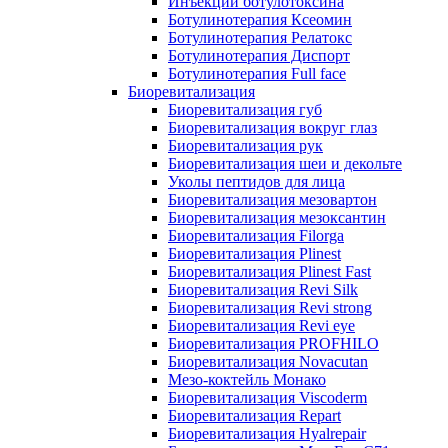
Инъекции ботулотоксина
Ботулинотерапия Ксеомин
Ботулинотерапия Релатокс
Ботулинотерапия Диспорт
Ботулинотерапия Full face
Биоревитализация
Биоревитализация губ
Биоревитализация вокруг глаз
Биоревитализация рук
Биоревитализация шеи и декольте
Уколы пептидов для лица
Биоревитализация мезовартон
Биоревитализация мезоксантин
Биоревитализация Filorga
Биоревитализация Plinest
Биоревитализация Plinest Fast
Биоревитализация Revi Silk
Биоревитализация Revi strong
Биоревитализация Revi eye
Биоревитализация PROFHILO
Биоревитализация Novacutan
Мезо-коктейль Монако
Биоревитализация Viscoderm
Биоревитализация Repart
Биоревитализация Hyalrepair