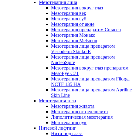
Мезотерапия лица
Мезотерапия вокруг глаз
Мезотерапия век
Мезотерапия губ
Мезотерапия от акне
Мезотерапия препаратом Curacen
Мезотерапия Монако
Мезотерапия Melsmon
Мезотерапия лица препаратом
Viscoderm Skinko E
Мезотерапия лица препаратом
NucleoSpire
Мезотерапия вокруг глаз препаратом
MesoEye С71
Мезотерапия лица препаратом Filorga
NCTF 135 HA
Мезотерапия лица препаратом Apriline
Skin Line
Мезотерапия тела
Мезотерапия живота
Мезотерапия от целлюлита
Липолитическая мезотерапия
Мезотерапия рук
Нитевой лифтинг
Нити под глаза