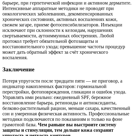
барьере, при герпетической инфекции и активном дерматите.
Интенсивные аппаратные методики не проводят при
онкологических заболеваниях, декомпенсированных
хронических состояниях, активных воспалениях кожи,
свежем загаре, приеме фотосенсибилизаторов. Инъекции
исключают при склонности к келоидам, нарушениях
свертываемости, аутоиммунных обострениях. Любой
протокол требует обязательной фотозащиты и
восстановительного ухода; превышение частоты процедур
может дать обратный эффект за счёт хронического
воспаления.
Заключение
Потеря упругости после тридцати пяти — не приговор, а
индикатор накопленных факторов: гормональной
перестройки, фотоповреждения, гликации и ошибок ухода.
Управлять ими реально: ежедневный SPF, бережное
восстановление барьера, ретиноиды и антиоксиданты,
белково‑растительный рацион, меньше сахара, качественный
сон и умеренная физическая активность. Профессиональные
методики подключаются по показаниям и только на фоне
грамотной базы.
Чем раньше вы выстроите систему
защиты и стимуляции, тем дольше кожа сохранит
упругость и четкость контуров.