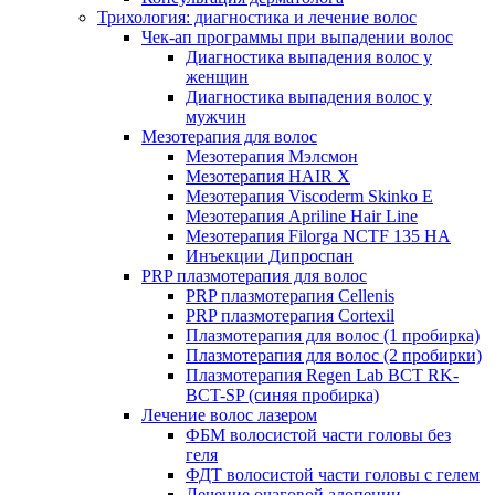
Трихология: диагностика и лечение волос
Чек-ап программы при выпадении волос
Диагностика выпадения волос у
женщин
Диагностика выпадения волос у
мужчин
Мезотерапия для волос
Мезотерапия Мэлсмон
Мезотерапия HAIR X
Мезотерапия Viscoderm Skinko E
Мезотерапия Apriline Hair Line
Мезотерапия Filorga NCTF 135 HA
Инъекции Дипроспан
PRP плазмотерапия для волос
PRP плазмотерапия Cellenis
PRP плазмотерапия Cortexil
Плазмотерапия для волос (1 пробирка)
Плазмотерапия для волос (2 пробирки)
Плазмотерапия Regen Lab BCT RK-
BCT-SP (синяя пробирка)
Лечение волос лазером
ФБМ волосистой части головы без
геля
ФДТ волосистой части головы с гелем
Лечение очаговой алопеции