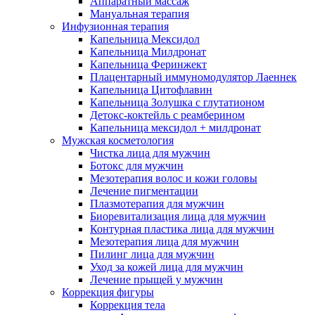
Аппаратный массаж
Мануальная терапия
Инфузионная терапия
Капельница Мексидол
Капельница Милдронат
Капельница Феринжект
Плацентарный иммуномодулятор Лаеннек
Капельница Цитофлавин
Капельница Золушка с глутатионом
Детокс-коктейль с реамберином
Капельница мексидол + милдронат
Мужская косметология
Чистка лица для мужчин
Ботокс для мужчин
Мезотерапия волос и кожи головы
Лечение пигментации
Плазмотерапия для мужчин
Биоревитализация лица для мужчин
Контурная пластика лица для мужчин
Мезотерапия лица для мужчин
Пилинг лица для мужчин
Уход за кожей лица для мужчин
Лечение прыщей у мужчин
Коррекция фигуры
Коррекция тела