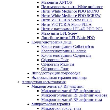
Мезонити APTOS
Полимолочные нити White medience
Нити White Medience PDO MONO
Нити White Medience PDO SCREW
Нити VICTORIA Screw PLLA
Нити VICTORIA Mono PLLA
Нити с насечками LFL 4D PDO PCL
Мезо нити LFL Screw
Линейные нити LFL Basic PDO
Коллагенотерапия лица
Коллагенотерапия Collost micro
Коллагенотерапия Linerase
Коллагенотерапия Сферогель
Сферогель Лайт
Сферогель Медиум
Сферогель Лонг
Липодеструкция подбородка
Экзосомальная терапия для лица
Аппаратная косметология
Микроигольчатый RF-лифтинг
Микроигольчатый RF лифтинг век
Микроигольчатый RF лифтинг живота
Микроигольчатый RF лифтинг тела
Микротоковая терапия
Микротоки вокруг глаз