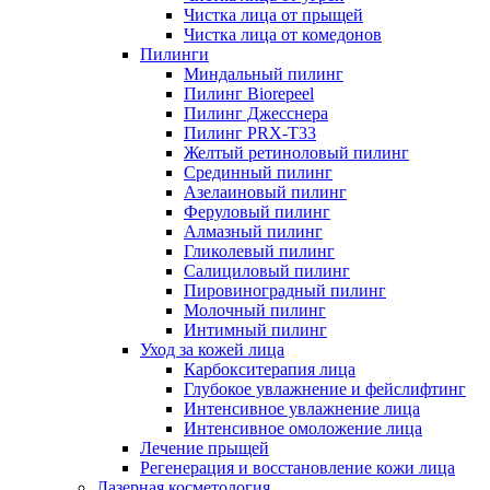
Чистка лица от прыщей
Чистка лица от комедонов
Пилинги
Миндальный пилинг
Пилинг Biorepeel
Пилинг Джесснера
Пилинг PRX-T33
Желтый ретиноловый пилинг
Срединный пилинг
Азелаиновый пилинг
Феруловый пилинг
Алмазный пилинг
Гликолевый пилинг
Салициловый пилинг
Пировиноградный пилинг
Молочный пилинг
Интимный пилинг
Уход за кожей лица
Карбокситерапия лица
Глубокое увлажнение и фейслифтинг
Интенсивное увлажнение лица
Интенсивное омоложение лица
Лечение прыщей
Регенерация и восстановление кожи лица
Лазерная косметология