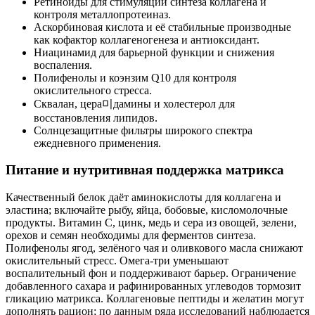
Ретиноиды для стимуляции синтеза коллагена и
контроля металлопротеиназ.
Аскорбиновая кислота и её стабильные производные
как кофактор коллагеногенеза и антиоксидант.
Ниацинамид для барьерной функции и снижения
воспаления.
Полифенолы и коэнзим Q10 для контроля
окислительного стресса.
Сквалан, цера미дамины и холестерол для
восстановления липидов.
Солнцезащитные фильтры широкого спектра
ежедневного применения.
Питание и нутритивная поддержка матрикса
Качественный белок даёт аминокислоты для коллагена и
эластина; включайте рыбу, яйца, бобовые, кисломолочные
продукты. Витамин С, цинк, медь и сера из овощей, зелени,
орехов и семян необходимы для ферментов синтеза.
Полифенолы ягод, зелёного чая и оливкового масла снижают
окислительный стресс. Омега‑три уменьшают
воспалительный фон и поддерживают барьер. Ограничение
добавленного сахара и рафинированных углеводов тормозит
гликацию матрикса. Коллагеновые пептиды и желатин могут
дополнять рацион; по данным ряда исследований наблюдается