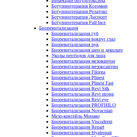
Инъекции ботулотоксина
Ботулинотерапия Ксеомин
Ботулинотерапия Релатокс
Ботулинотерапия Диспорт
Ботулинотерапия Full face
Биоревитализация
Биоревитализация губ
Биоревитализация вокруг глаз
Биоревитализация рук
Биоревитализация шеи и декольте
Уколы пептидов для лица
Биоревитализация мезовартон
Биоревитализация мезоксантин
Биоревитализация Filorga
Биоревитализация Plinest
Биоревитализация Plinest Fast
Биоревитализация Revi Silk
Биоревитализация Revi strong
Биоревитализация Revi eye
Биоревитализация PROFHILO
Биоревитализация Novacutan
Мезо-коктейль Монако
Биоревитализация Viscoderm
Биоревитализация Repart
Биоревитализация Hyalrepair