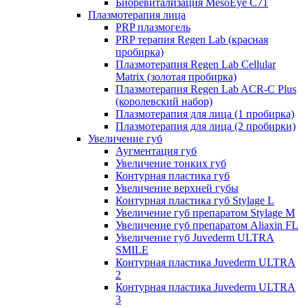
Биоревитализация MesoEye C71
Плазмотерапия лица
PRP плазмогель
PRP терапия Regen Lab (красная
пробирка)
Плазмотерапия Regen Lab Cellular
Matrix (золотая пробирка)
Плазмотерапия Regen Lab ACR-C Plus
(королевский набор)
Плазмотерапия для лица (1 пробирка)
Плазмотерапия для лица (2 пробирки)
Увеличение губ
Аугментация губ
Увеличение тонких губ
Контурная пластика губ
Увеличение верхней губы
Контурная пластика губ Stylage L
Увеличение губ препаратом Stylage M
Увеличение губ препаратом Aliaxin FL
Увеличение губ Juvederm ULTRA
SMILE
Контурная пластика Juvederm ULTRA
2
Контурная пластика Juvederm ULTRA
3