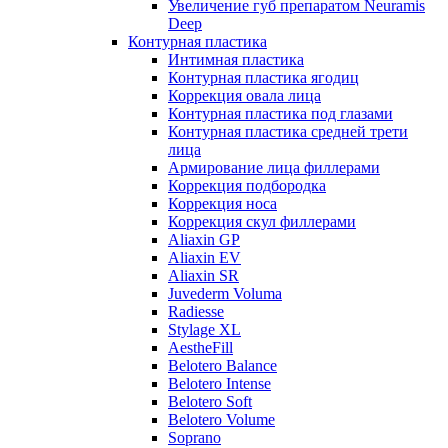
Увеличение губ препаратом Neuramis
Deep
Контурная пластика
Интимная пластика
Контурная пластика ягодиц
Коррекция овала лица
Контурная пластика под глазами
Контурная пластика средней трети
лица
Армирование лица филлерами
Коррекция подбородка
Коррекция носа
Коррекция скул филлерами
Aliaxin GP
Aliaxin EV
Aliaxin SR
Juvederm Voluma
Radiesse
Stylage XL
AestheFill
Belotero Balance
Belotero Intense
Belotero Soft
Belotero Volume
Soprano