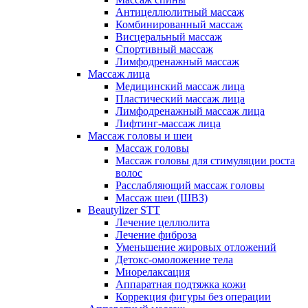
Антицеллюлитный массаж
Комбинированный массаж
Висцеральный массаж
Спортивный массаж
Лимфодренажный массаж
Массаж лица
Медицинский массаж лица
Пластический массаж лица
Лимфодренажный массаж лица
Лифтинг-массаж лица
Массаж головы и шеи
Массаж головы
Массаж головы для стимуляции роста
волос
Расслабляющий массаж головы
Массаж шеи (ШВЗ)
Beautylizer STT
Лечение целлюлита
Лечение фиброза
Уменьшение жировых отложений
Детокс-омоложение тела
Миорелаксация
Аппаратная подтяжка кожи
Коррекция фигуры без операции