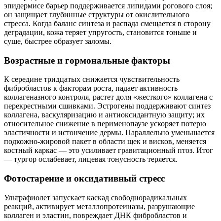
эпидермисе барьер поддерживается липидами рогового слоя;
он защищает глубинные структуры от окислительного
стресса. Когда баланс синтеза и распада смещается в сторону
деградации, кожа теряет упругость, становится тоньше и
суше, быстрее образует заломы.
Возрастные и гормональные факторы
К середине тридцатых снижается чувствительность
фибробластов к факторам роста, падает активность
коллагеназного контроля, растет доля «жесткого» коллагена с
перекрестными сшивками. Эстрогены поддерживают синтез
коллагена, васкуляризацию и антиоксидантную защиту; их
относительное снижение в перименопаузе ускоряет потерю
эластичности и истончение дермы. Параллельно уменьшается
подкожно‑жировой пакет в области щек и висков, меняется
костный каркас — это усиливает гравитационный птоз. Итог
— тургор ослабевает, лицевая тонусность теряется.
Фотостарение и оксидативный стресс
Ультрафиолет запускает каскад свободнорадикальных
реакций, активирует металлопротеиназы, разрушающие
коллаген и эластин, повреждает ДНК фибробластов и