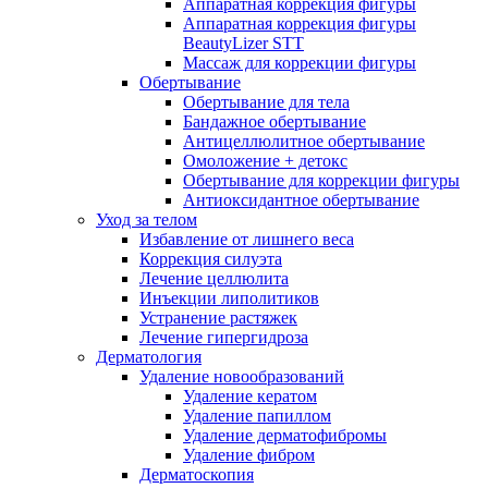
Аппаратная коррекция фигуры
Аппаратная коррекция фигуры
BeautyLizer STT
Массаж для коррекции фигуры
Обертывание
Обертывание для тела
Бандажное обертывание
Антицеллюлитное обертывание
Омоложение + детокс
Обертывание для коррекции фигуры
Антиоксидантное обертывание
Уход за телом
Избавление от лишнего веса
Коррекция силуэта
Лечение целлюлита
Инъекции липолитиков
Устранение растяжек
Лечение гипергидроза
Дерматология
Удаление новообразований
Удаление кератом
Удаление папиллом
Удаление дерматофибромы
Удаление фибром
Дерматоскопия