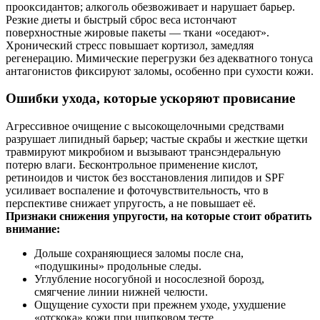
прооксидантов; алкоголь обезвоживает и нарушает барьер.
Резкие диеты и быстрый сброс веса истончают
поверхностные жировые пакеты — ткани «оседают».
Хронический стресс повышает кортизол, замедляя
регенерацию. Мимические перегрузки без адекватного тонуса
антагонистов фиксируют заломы, особенно при сухости кожи.
Ошибки ухода, которые ускоряют провисание
Агрессивное очищение с высокощелочными средствами
разрушает липидный барьер; частые скрабы и жесткие щетки
травмируют микробиом и вызывают трансэндеральную
потерю влаги. Бесконтрольное применение кислот,
ретиноидов и чисток без восстановления липидов и SPF
усиливает воспаление и фоточувствительность, что в
перспективе снижает упругость, а не повышает её.
Признаки снижения упругости, на которые стоит обратить
внимание:
Дольше сохраняющиеся заломы после сна,
«подушкины» продольные следы.
Углубление носогубной и носослезной борозд,
смягчение линии нижней челюсти.
Ощущение сухости при прежнем уходе, ухудшение
«отскока» кожи при щипковом тесте.