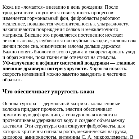
Кожа не «ломается» внезапно в день рождения. После
тридцати пяти запускается совокупность процессов:
изменяется гормональный фон, фибробласты работают
медленнее, повышается чувствительность к ультрафиолету,
накапливаются повреждения белков и межклеточного
матрикса. Внешне это проявляется постепенно: исчезает
четкость овалa, углубляются носогубные складки, «плющатся»
щечки после сна, мимические заломы дольше держатся.
Важно понять биологию этого сдвига и скорректировать уход
и образ жизни, пока ткани ещё отвечают на стимулы.
УФ‑излучение и дефицит системной поддержки — главные
внешние драйверы потери упругости.
Хорошая новость:
скорость изменений можно заметно замедлить и частично
обратить.
Что обеспечивает упругость кожи
Основа тургора — дермальный матрикс: коллагеновые
волокна придают прочность, эластин обеспечивает
пружинящую деформацию, а гиалуроновая кислота и
протеогликаны удерживают воду и создают объем между
клетками. Эти структуры синтезируют фибробласты, для
которых критичны сигналы роста, механическая нагрузка,
кислород, аминокислоты, витамины С, А, микроэлементы. В