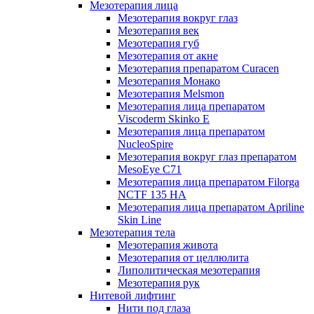
Мезотерапия лица
Мезотерапия вокруг глаз
Мезотерапия век
Мезотерапия губ
Мезотерапия от акне
Мезотерапия препаратом Curacen
Мезотерапия Монако
Мезотерапия Melsmon
Мезотерапия лица препаратом
Viscoderm Skinko E
Мезотерапия лица препаратом
NucleoSpire
Мезотерапия вокруг глаз препаратом
MesoEye С71
Мезотерапия лица препаратом Filorga
NCTF 135 HA
Мезотерапия лица препаратом Apriline
Skin Line
Мезотерапия тела
Мезотерапия живота
Мезотерапия от целлюлита
Липолитическая мезотерапия
Мезотерапия рук
Нитевой лифтинг
Нити под глаза