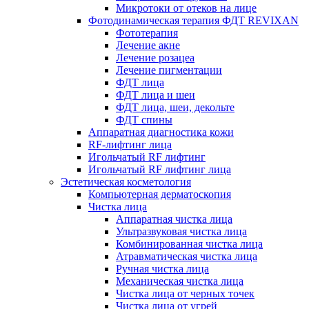
Микротоки от отеков на лице
Фотодинамическая терапия ФДТ REVIXAN
Фототерапия
Лечение акне
Лечение розацеа
Лечение пигментации
ФДТ лица
ФДТ лица и шеи
ФДТ лица, шеи, декольте
ФДТ спины
Аппаратная диагностика кожи
RF-лифтинг лица
Игольчатый RF лифтинг
Игольчатый RF лифтинг лица
Эстетическая косметология
Компьютерная дерматоскопия
Чистка лица
Аппаратная чистка лица
Ультразвуковая чистка лица
Комбинированная чистка лица
Атравматическая чистка лица
Ручная чистка лица
Механическая чистка лица
Чистка лица от черных точек
Чистка лица от угрей