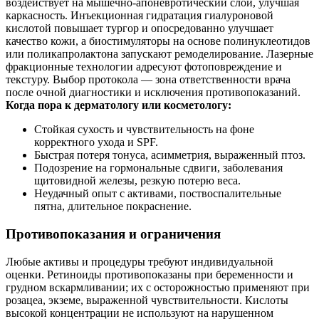
воздействует на мышечно‑апоневротический слой, улучшая
каркасность. Инъекционная гидратация гиалуроновой
кислотой повышает тургор и опосредованно улучшает
качество кожи, а биостимуляторы на основе полинуклеотидов
или поликапролактона запускают ремоделирование. Лазерные
фракционные технологии адресуют фотоповреждение и
текстуру. Выбор протокола — зона ответственности врача
после очной диагностики и исключения противопоказаний.
Когда пора к дерматологу или косметологу:
Стойкая сухость и чувствительность на фоне
корректного ухода и SPF.
Быстрая потеря тонуса, асимметрия, выраженный птоз.
Подозрение на гормональные сдвиги, заболевания
щитовидной железы, резкую потерю веса.
Неудачный опыт с активами, поствоспалительные
пятна, длительное покраснение.
Противопоказания и ограничения
Любые активы и процедуры требуют индивидуальной
оценки. Ретиноиды противопоказаны при беременности и
грудном вскармливании; их с осторожностью применяют при
розацеа, экземе, выраженной чувствительности. Кислоты
высокой концентрации не используют на нарушенном