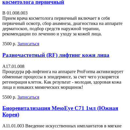
косметолога первичный
В 01.008.003
Прием врача косметолога первичный включает в себя
первичный осмотр, сбор анамнеза, диагностика на аппарате
дерматоскоп, подбор средств наружной терапии,
рекомендации по лечению и уходу за кожей лица.
3500 р.
Записаться
Радиочастотный (RF) лифтинг кожи лица
A17.01.008
Процедура рф-лифтинга на аппарате ProForma активизирует
обменные процессы в эпидермисе, за счет чего ускоряется
регенерация клеток. Как результат - молодая, здоровая кожа
лица и никаких мимических морщинок!
5500 р.
Записаться
Биоревитализация MesoEye C71 1мл (Южная
Корея)
A11.01.003 Введение искусственных имплантатов в мягкие