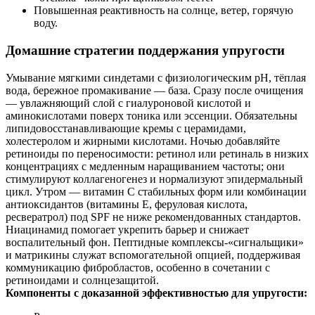
Повышенная реактивность на солнце, ветер, горячую
воду.
Домашние стратегии поддержания упругости
Умывание мягкими синдетами с физиологическим pH, тёплая
вода, бережное промакивание — база. Сразу после очищения
— увлажняющий слой с гиалуроновой кислотой и
аминокислотами поверх тоника или эссенции. Обязательны
липидовосстанавливающие кремы с церамидами,
холестеролом и жирными кислотами. Ночью добавляйте
ретиноиды по переносимости: ретинол или ретиналь в низких
концентрациях с медленным наращиванием частоты; они
стимулируют коллагеногенез и нормализуют эпидермальный
цикл. Утром — витамин С стабильных форм или комбинации
антиоксидантов (витамины Е, феруловая кислота,
ресвератрол) под SPF не ниже рекомендованных стандартов.
Ниацинамид помогает укрепить барьер и снижает
воспалительный фон. Пептидные комплексы‑«сигнальщики»
и матрикины служат вспомогательной опцией, поддерживая
коммуникацию фибробластов, особенно в сочетании с
ретиноидами и солнцезащитой.
Компоненты с доказанной эффективностью для упругости: