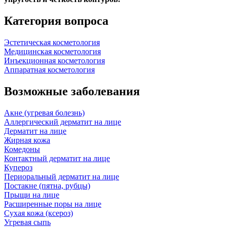
Категория вопроса
Эстетическая косметология
Медицинская косметология
Инъекционная косметология
Аппаратная косметология
Возможные заболевания
Акне (угревая болезнь)
Аллергический дерматит на лице
Дерматит на лице
Жирная кожа
Комедоны
Контактный дерматит на лице
Купероз
Периоральный дерматит на лице
Постакне (пятна, рубцы)
Прыщи на лице
Расширенные поры на лице
Сухая кожа (ксероз)
Угревая сыпь