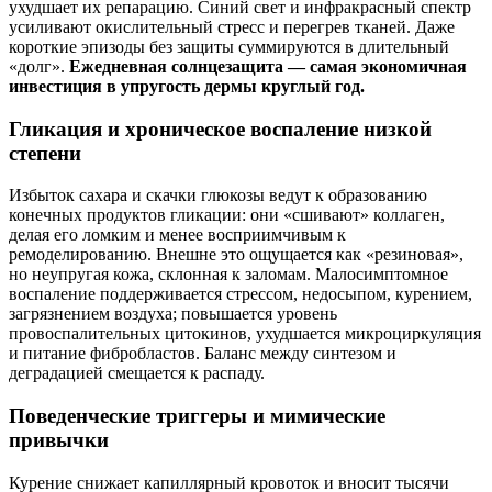
ухудшает их репарацию. Синий свет и инфракрасный спектр
усиливают окислительный стресс и перегрев тканей. Даже
короткие эпизоды без защиты суммируются в длительный
«долг».
Ежедневная солнцезащита — самая экономичная
инвестиция в упругость дермы круглый год.
Гликация и хроническое воспаление низкой
степени
Избыток сахара и скачки глюкозы ведут к образованию
конечных продуктов гликации: они «сшивают» коллаген,
делая его ломким и менее восприимчивым к
ремоделированию. Внешне это ощущается как «резиновая»,
но неупругая кожа, склонная к заломам. Малосимптомное
воспаление поддерживается стрессом, недосыпом, курением,
загрязнением воздуха; повышается уровень
провоспалительных цитокинов, ухудшается микроциркуляция
и питание фибробластов. Баланс между синтезом и
деградацией смещается к распаду.
Поведенческие триггеры и мимические
привычки
Курение снижает капиллярный кровоток и вносит тысячи