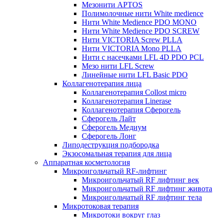
Мезонити APTOS
Полимолочные нити White medience
Нити White Medience PDO MONO
Нити White Medience PDO SCREW
Нити VICTORIA Screw PLLA
Нити VICTORIA Mono PLLA
Нити с насечками LFL 4D PDO PCL
Мезо нити LFL Screw
Линейные нити LFL Basic PDO
Коллагенотерапия лица
Коллагенотерапия Collost micro
Коллагенотерапия Linerase
Коллагенотерапия Сферогель
Сферогель Лайт
Сферогель Медиум
Сферогель Лонг
Липодеструкция подбородка
Экзосомальная терапия для лица
Аппаратная косметология
Микроигольчатый RF-лифтинг
Микроигольчатый RF лифтинг век
Микроигольчатый RF лифтинг живота
Микроигольчатый RF лифтинг тела
Микротоковая терапия
Микротоки вокруг глаз