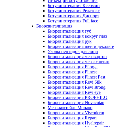
Инъекции ботулотоксина
Ботулинотерапия Ксеомин
Ботулинотерапия Релатокс
Ботулинотерапия Диспорт
Ботулинотерапия Full face
Биоревитализация
Биоревитализация губ
Биоревитализация вокруг глаз
Биоревитализация рук
Биоревитализация шеи и декольте
Уколы пептидов для лица
Биоревитализация мезовартон
Биоревитализация мезоксантин
Биоревитализация Filorga
Биоревитализация Plinest
Биоревитализация Plinest Fast
Биоревитализация Revi Silk
Биоревитализация Revi strong
Биоревитализация Revi eye
Биоревитализация PROFHILO
Биоревитализация Novacutan
Мезо-коктейль Монако
Биоревитализация Viscoderm
Биоревитализация Repart
Биоревитализация Hyalrepair