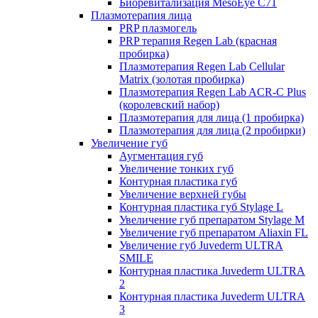
Биоревитализация MesoEye C71
Плазмотерапия лица
PRP плазмогель
PRP терапия Regen Lab (красная
пробирка)
Плазмотерапия Regen Lab Cellular
Matrix (золотая пробирка)
Плазмотерапия Regen Lab ACR-C Plus
(королевский набор)
Плазмотерапия для лица (1 пробирка)
Плазмотерапия для лица (2 пробирки)
Увеличение губ
Аугментация губ
Увеличение тонких губ
Контурная пластика губ
Увеличение верхней губы
Контурная пластика губ Stylage L
Увеличение губ препаратом Stylage M
Увеличение губ препаратом Aliaxin FL
Увеличение губ Juvederm ULTRA
SMILE
Контурная пластика Juvederm ULTRA
2
Контурная пластика Juvederm ULTRA
3