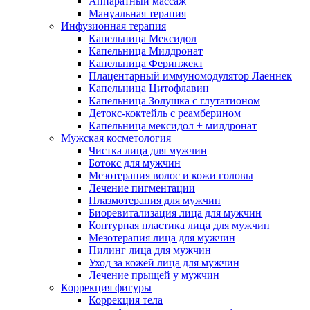
Аппаратный массаж
Мануальная терапия
Инфузионная терапия
Капельница Мексидол
Капельница Милдронат
Капельница Феринжект
Плацентарный иммуномодулятор Лаеннек
Капельница Цитофлавин
Капельница Золушка с глутатионом
Детокс-коктейль с реамберином
Капельница мексидол + милдронат
Мужская косметология
Чистка лица для мужчин
Ботокс для мужчин
Мезотерапия волос и кожи головы
Лечение пигментации
Плазмотерапия для мужчин
Биоревитализация лица для мужчин
Контурная пластика лица для мужчин
Мезотерапия лица для мужчин
Пилинг лица для мужчин
Уход за кожей лица для мужчин
Лечение прыщей у мужчин
Коррекция фигуры
Коррекция тела