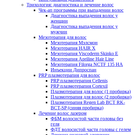
Трихология: диагностика и лечение волос
Чек-ап программы при выпадении волос
Диагностика выпадения волос у
женщин
Диагностика выпадения волос у
мужчин
Мезотерапия для волос
Мезотерапия Мэлсмон
Мезотерапия HAIR X
Мезотерапия Viscoderm Skinko E
Мезотерапия Apriline Hair Line
Мезотерапия Filorga NCTF 135 HA
Инъекции Дипроспан
PRP плазмотерапия для волос
PRP плазмотерапия Cellenis
PRP плазмотерапия Cortexil
Плазмотерапия для волос (1 пробирка)
Плазмотерапия для волос (2 пробирки)
Плазмотерапия Regen Lab BCT RK-
BCT-SP (синяя пробирка)
Лечение волос лазером
ФБМ волосистой части головы без
геля
ФДТ волосистой части головы с гелем
Лечение очаговой алопеции