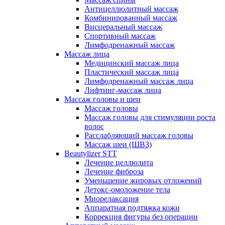
Антицеллюлитный массаж
Комбинированный массаж
Висцеральный массаж
Спортивный массаж
Лимфодренажный массаж
Массаж лица
Медицинский массаж лица
Пластический массаж лица
Лимфодренажный массаж лица
Лифтинг-массаж лица
Массаж головы и шеи
Массаж головы
Массаж головы для стимуляции роста
волос
Расслабляющий массаж головы
Массаж шеи (ШВЗ)
Beautylizer STT
Лечение целлюлита
Лечение фиброза
Уменьшение жировых отложений
Детокс-омоложение тела
Миорелаксация
Аппаратная подтяжка кожи
Коррекция фигуры без операции