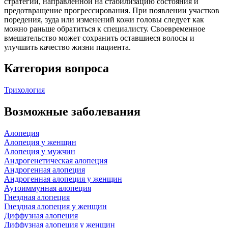
стратегии, направленной на стабилизацию состояния и
предотвращение прогрессирования. При появлении участков
поредения, зуда или изменений кожи головы следует как
можно раньше обратиться к специалисту. Своевременное
вмешательство может сохранить оставшиеся волосы и
улучшить качество жизни пациента.
Категория вопроса
Трихология
Возможные заболевания
Алопеция
Алопеция у женщин
Алопеция у мужчин
Андрогенетическая алопеция
Андрогенная алопеция
Андрогенная алопеция у женщин
Аутоиммунная алопеция
Гнездная алопеция
Гнездная алопеция у женщин
Диффузная алопеция
Диффузная алопеция у женщин