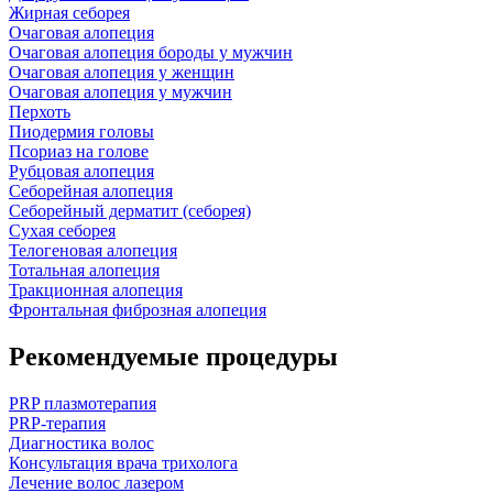
Жирная себорея
Очаговая алопеция
Очаговая алопеция бороды у мужчин
Очаговая алопеция у женщин
Очаговая алопеция у мужчин
Перхоть
Пиодермия головы
Псориаз на голове
Рубцовая алопеция
Себорейная алопеция
Себорейный дерматит (себорея)
Сухая себорея
Телогеновая алопеция
Тотальная алопеция
Тракционная алопеция
Фронтальная фиброзная алопеция
Рекомендуемые процедуры
PRP плазмотерапия
PRP-терапия
Диагностика волос
Консультация врача трихолога
Лечение волос лазером