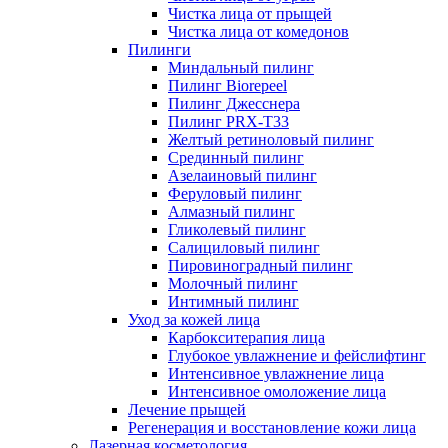
Чистка лица от прыщей
Чистка лица от комедонов
Пилинги
Миндальный пилинг
Пилинг Biorepeel
Пилинг Джесснера
Пилинг PRX-T33
Желтый ретиноловый пилинг
Срединный пилинг
Азелаиновый пилинг
Феруловый пилинг
Алмазный пилинг
Гликолевый пилинг
Салициловый пилинг
Пировиноградный пилинг
Молочный пилинг
Интимный пилинг
Уход за кожей лица
Карбокситерапия лица
Глубокое увлажнение и фейслифтинг
Интенсивное увлажнение лица
Интенсивное омоложение лица
Лечение прыщей
Регенерация и восстановление кожи лица
Лазерная косметология