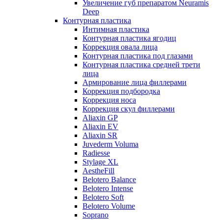
Увеличение губ препаратом Neuramis
Deep
Контурная пластика
Интимная пластика
Контурная пластика ягодиц
Коррекция овала лица
Контурная пластика под глазами
Контурная пластика средней трети
лица
Армирование лица филлерами
Коррекция подбородка
Коррекция носа
Коррекция скул филлерами
Aliaxin GP
Aliaxin EV
Aliaxin SR
Juvederm Voluma
Radiesse
Stylage XL
AestheFill
Belotero Balance
Belotero Intense
Belotero Soft
Belotero Volume
Soprano