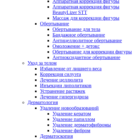
Аппаратная коррекция фигуры
Аппаратная коррекция фигуры
BeautyLizer STT
Массаж для коррекции фигуры
Обертывание
Обертывание для тела
Бандажное обертывание
Антицеллюлитное обертывание
Омоложение + детокс
Обертывание для коррекции фигуры
Антиоксидантное обертывание
Уход за телом
Избавление от лишнего веса
Коррекция силуэта
Лечение целлюлита
Инъекции липолитиков
Устранение растяжек
Лечение гипергидроза
Дерматология
Удаление новообразований
Удаление кератом
Удаление папиллом
Удаление дерматофибромы
Удаление фибром
Дерматоскопия