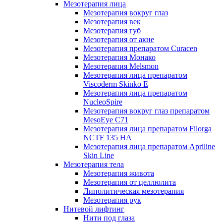
Мезотерапия лица
Мезотерапия вокруг глаз
Мезотерапия век
Мезотерапия губ
Мезотерапия от акне
Мезотерапия препаратом Curacen
Мезотерапия Монако
Мезотерапия Melsmon
Мезотерапия лица препаратом
Viscoderm Skinko E
Мезотерапия лица препаратом
NucleoSpire
Мезотерапия вокруг глаз препаратом
MesoEye С71
Мезотерапия лица препаратом Filorga
NCTF 135 HA
Мезотерапия лица препаратом Apriline
Skin Line
Мезотерапия тела
Мезотерапия живота
Мезотерапия от целлюлита
Липолитическая мезотерапия
Мезотерапия рук
Нитевой лифтинг
Нити под глаза