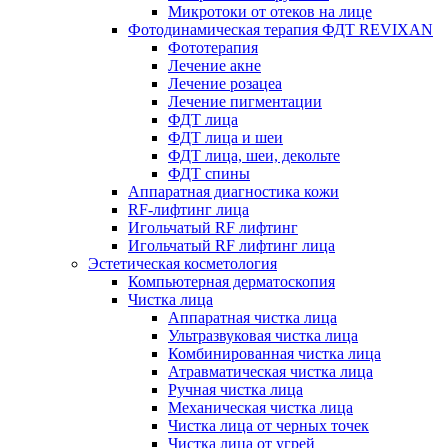
Микротоки от отеков на лице
Фотодинамическая терапия ФДТ REVIXAN
Фототерапия
Лечение акне
Лечение розацеа
Лечение пигментации
ФДТ лица
ФДТ лица и шеи
ФДТ лица, шеи, декольте
ФДТ спины
Аппаратная диагностика кожи
RF-лифтинг лица
Игольчатый RF лифтинг
Игольчатый RF лифтинг лица
Эстетическая косметология
Компьютерная дерматоскопия
Чистка лица
Аппаратная чистка лица
Ультразвуковая чистка лица
Комбинированная чистка лица
Атравматическая чистка лица
Ручная чистка лица
Механическая чистка лица
Чистка лица от черных точек
Чистка лица от угрей