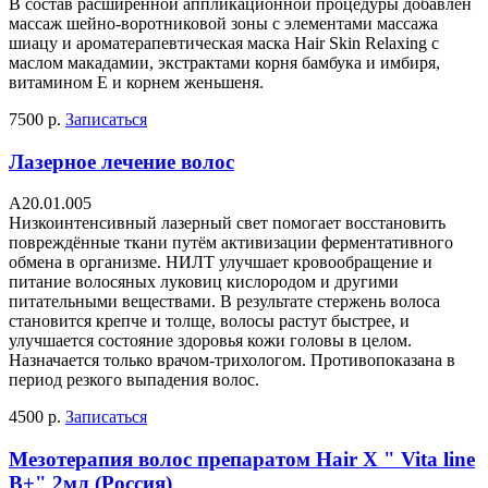
В состав расширенной аппликационной процедуры добавлен
массаж шейно-воротниковой зоны с элементами массажа
шиацу и ароматерапевтическая маска Hair Skin Relaxing с
маслом макадамии, экстрактами корня бамбука и имбиря,
витамином Е и корнем женьшеня.
7500 р.
Записаться
Лазерное лечение волос
А20.01.005
Низкоинтенсивный лазерный свет помогает восстановить
повреждённые ткани путём активизации ферментативного
обмена в организме. НИЛТ улучшает кровообращение и
питание волосяных луковиц кислородом и другими
питательными веществами. В результате стержень волоса
становится крепче и толще, волосы растут быстрее, и
улучшается состояние здоровья кожи головы в целом.
Назначается только врачом-трихологом. Противопоказана в
период резкого выпадения волос.
4500 р.
Записаться
Мезотерапия волос препаратом Hair X " Vita line
B+" 2мл (Россия)