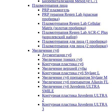
Биоревитализация MesoEye C71
Плазмотерапия лица
PRP плазмогель
PRP терапия Regen Lab (красная
пробирка)
Плазмотерапия Regen Lab Cellular
Matrix (золотая пробирка)
Плазмотерапия Regen Lab ACR-C Plus
(королевский набор)
Плазмотерапия для лица (1 пробирка)
Плазмотерапия для лица (2 пробирки)
Увеличение губ
Аугментация губ
Увеличение тонких губ
Контурная пластика губ
Увеличение верхней губы
Контурная пластика губ Stylage L
Увеличение губ препаратом Stylage M
Увеличение губ препаратом Aliaxin FL
Увеличение губ Juvederm ULTRA
SMILE
Контурная пластика Juvederm ULTRA
2
Контурная пластика Juvederm ULTRA
3