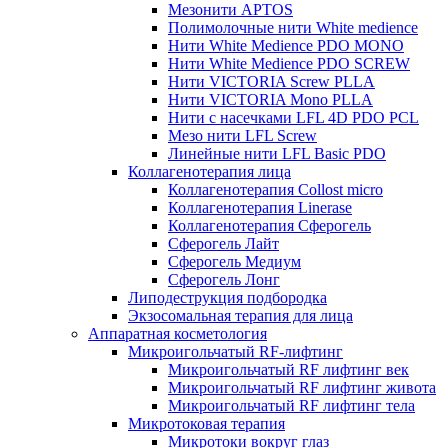
Мезонити APTOS
Полимолочные нити White medience
Нити White Medience PDO MONO
Нити White Medience PDO SCREW
Нити VICTORIA Screw PLLA
Нити VICTORIA Mono PLLA
Нити с насечками LFL 4D PDO PCL
Мезо нити LFL Screw
Линейные нити LFL Basic PDO
Коллагенотерапия лица
Коллагенотерапия Collost micro
Коллагенотерапия Linerase
Коллагенотерапия Сферогель
Сферогель Лайт
Сферогель Медиум
Сферогель Лонг
Липодеструкция подбородка
Экзосомальная терапия для лица
Аппаратная косметология
Микроигольчатый RF-лифтинг
Микроигольчатый RF лифтинг век
Микроигольчатый RF лифтинг живота
Микроигольчатый RF лифтинг тела
Микротоковая терапия
Микротоки вокруг глаз