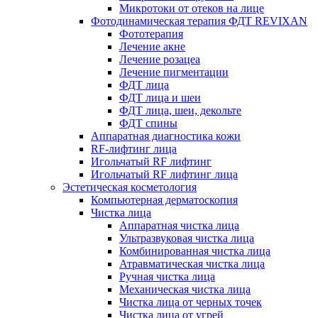
Микротоки от отеков на лице
Фотодинамическая терапия ФДТ REVIXAN
Фототерапия
Лечение акне
Лечение розацеа
Лечение пигментации
ФДТ лица
ФДТ лица и шеи
ФДТ лица, шеи, декольте
ФДТ спины
Аппаратная диагностика кожи
RF-лифтинг лица
Игольчатый RF лифтинг
Игольчатый RF лифтинг лица
Эстетическая косметология
Компьютерная дерматоскопия
Чистка лица
Аппаратная чистка лица
Ультразвуковая чистка лица
Комбинированная чистка лица
Атравматическая чистка лица
Ручная чистка лица
Механическая чистка лица
Чистка лица от черных точек
Чистка лица от угрей