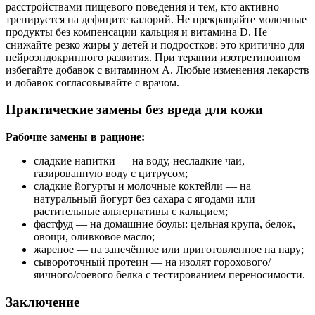
расстройствами пищевого поведения и тем, кто активно
тренируется на дефиците калорий. Не прекращайте молочные
продукты без компенсации кальция и витамина D. Не
снижайте резко жиры у детей и подростков: это критично для
нейроэндокринного развития. При терапии изотретиноином
избегайте добавок с витамином A. Любые изменения лекарств
и добавок согласовывайте с врачом.
Практические замены без вреда для кожи
Рабочие замены в рационе:
сладкие напитки — на воду, несладкие чаи,
газированную воду с цитрусом;
сладкие йогурты и молочные коктейли — на
натуральный йогурт без сахара с ягодами или
растительные альтернативы с кальцием;
фастфуд — на домашние боулы: цельная крупа, белок,
овощи, оливковое масло;
жареное — на запечённое или приготовленное на пару;
сывороточный протеин — на изолят горохового/
яичного/соевого белка с тестированием переносимости.
Заключение