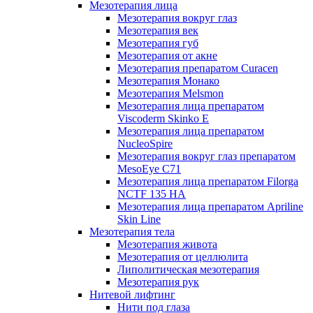
Мезотерапия лица
Мезотерапия вокруг глаз
Мезотерапия век
Мезотерапия губ
Мезотерапия от акне
Мезотерапия препаратом Curacen
Мезотерапия Монако
Мезотерапия Melsmon
Мезотерапия лица препаратом
Viscoderm Skinko E
Мезотерапия лица препаратом
NucleoSpire
Мезотерапия вокруг глаз препаратом
MesoEye С71
Мезотерапия лица препаратом Filorga
NCTF 135 HA
Мезотерапия лица препаратом Apriline
Skin Line
Мезотерапия тела
Мезотерапия живота
Мезотерапия от целлюлита
Липолитическая мезотерапия
Мезотерапия рук
Нитевой лифтинг
Нити под глаза