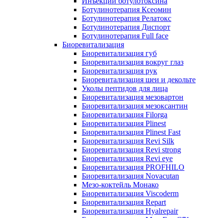
Инъекции ботулотоксина
Ботулинотерапия Ксеомин
Ботулинотерапия Релатокс
Ботулинотерапия Диспорт
Ботулинотерапия Full face
Биоревитализация
Биоревитализация губ
Биоревитализация вокруг глаз
Биоревитализация рук
Биоревитализация шеи и декольте
Уколы пептидов для лица
Биоревитализация мезовартон
Биоревитализация мезоксантин
Биоревитализация Filorga
Биоревитализация Plinest
Биоревитализация Plinest Fast
Биоревитализация Revi Silk
Биоревитализация Revi strong
Биоревитализация Revi eye
Биоревитализация PROFHILO
Биоревитализация Novacutan
Мезо-коктейль Монако
Биоревитализация Viscoderm
Биоревитализация Repart
Биоревитализация Hyalrepair