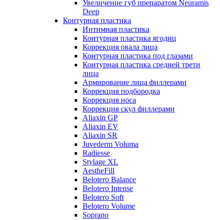
Увеличение губ препаратом Neuramis
Deep
Контурная пластика
Интимная пластика
Контурная пластика ягодиц
Коррекция овала лица
Контурная пластика под глазами
Контурная пластика средней трети
лица
Армирование лица филлерами
Коррекция подбородка
Коррекция носа
Коррекция скул филлерами
Aliaxin GP
Aliaxin EV
Aliaxin SR
Juvederm Voluma
Radiesse
Stylage XL
AestheFill
Belotero Balance
Belotero Intense
Belotero Soft
Belotero Volume
Soprano