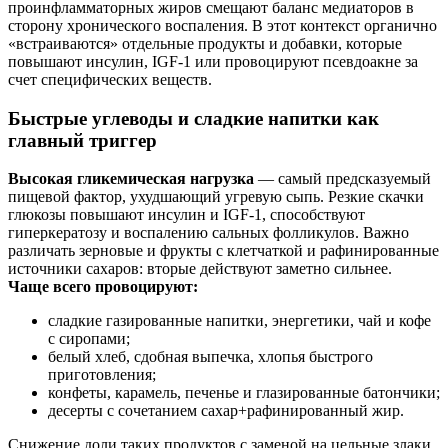
проинфламматорных жиров смещают баланс медиаторов в
сторону хронического воспаления. В этот контекст органично
«встраиваются» отдельные продукты и добавки, которые
повышают инсулин, IGF‑1 или провоцируют псевдоакне за
счет специфических веществ.
Быстрые углеводы и сладкие напитки как
главный триггер
Высокая гликемическая нагрузка
— самый предсказуемый
пищевой фактор, ухудшающий угревую сыпь. Резкие скачки
глюкозы повышают инсулин и IGF‑1, способствуют
гиперкератозу и воспалению сальных фолликулов. Важно
различать зерновые и фрукты с клетчаткой и рафинированные
источники сахаров: вторые действуют заметно сильнее.
Чаще всего провоцируют:
сладкие газированные напитки, энергетики, чай и кофе
с сиропами;
белый хлеб, сдобная выпечка, хлопья быстрого
приготовления;
конфеты, карамель, печенье и глазированные батончики;
десерты с сочетанием сахар+рафинированный жир.
Снижение доли таких продуктов с заменой на цельные злаки,