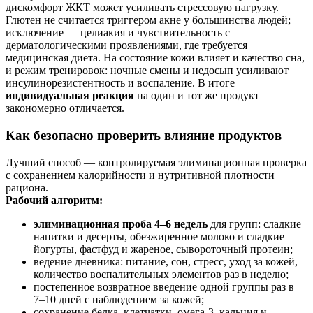
дискомфорт ЖКТ может усиливать стрессовую нагрузку.
Глютен не считается триггером акне у большинства людей;
исключение — целиакия и чувствительность с
дерматологическими проявлениями, где требуется
медицинская диета. На состояние кожи влияет и качество сна,
и режим тренировок: ночные смены и недосып усиливают
инсулинорезистентность и воспаление. В итоге
индивидуальная реакция
на один и тот же продукт
закономерно отличается.
Как безопасно проверить влияние продуктов
Лучший способ — контролируемая элиминационная проверка
с сохранением калорийности и нутритивной плотности
рациона.
Рабочий алгоритм:
элиминационная проба 4–6 недель
для групп: сладкие
напитки и десерты, обезжиренное молоко и сладкие
йогурты, фастфуд и жареное, сывороточный протеин;
ведение дневника: питание, сон, стресс, уход за кожей,
количество воспалительных элементов раз в неделю;
постепенное возвратное введение одной группы раз в
7–10 дней с наблюдением за кожей;
сохранение белка, клетчатки, омега‑3, кальция и