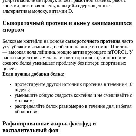
убирать молочные продукты без грамотной замены: рыба с
костями, листовая зелень, кальций-содержащенные
альтернативы молоку, витамин D.
Сывороточный протеин и акне у занимающихся
спортом
Белковые коктейли на основе
сывороточного протеина
часто
усугубляют высыпания, особенно на лице и спине. Причина
— высокая доля лейцина, мощно активирующего mTORC1. У
части пациентов замена на изолят горохового, яичного или
соевого белка уменьшает проблему без потери спортивных
целей.
Если нужны добавки белка:
протестируйте другой источник протеина в течение 4–6
недель;
уменьшите общую сладость коктейля и не смешивайте с
молоком;
распределяйте белок равномерно в течение дня, избегая
«болюсов».
Рафинированные жиры, фастфуд и
воспалительный фон