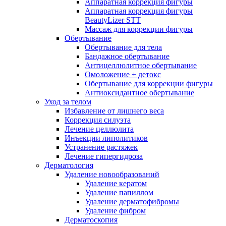
Аппаратная коррекция фигуры
Аппаратная коррекция фигуры
BeautyLizer STT
Массаж для коррекции фигуры
Обертывание
Обертывание для тела
Бандажное обертывание
Антицеллюлитное обертывание
Омоложение + детокс
Обертывание для коррекции фигуры
Антиоксидантное обертывание
Уход за телом
Избавление от лишнего веса
Коррекция силуэта
Лечение целлюлита
Инъекции липолитиков
Устранение растяжек
Лечение гипергидроза
Дерматология
Удаление новообразований
Удаление кератом
Удаление папиллом
Удаление дерматофибромы
Удаление фибром
Дерматоскопия