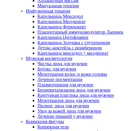
Аппаратный массаж
Мануальная терапия
Инфузионная терапия
Капельница Мексидол
Капельница Милдронат
Капельница Феринжект
Плацентарный иммуномодулятор Лаеннек
Капельница Цитофлавин
Капельница Золушка с глутатионом
Детокс-коктейль с реамберином
Капельница мексидол + милдронат
Мужская косметология
Чистка лица для мужчин
Ботокс для мужчин
Мезотерапия волос и кожи головы
Лечение пигментации
Плазмотерапия для мужчин
Биоревитализация лица для мужчин
Контурная пластика лица для мужчин
Мезотерапия лица для мужчин
Пилинг лица для мужчин
Уход за кожей лица для мужчин
Лечение прыщей у мужчин
Коррекция фигуры
Коррекция тела