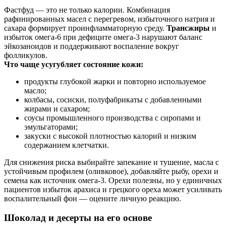
Фастфуд — это не только калории. Комбинация
рафинированных масел с перегревом, избыточного натрия и
сахара формирует проинфламматорную среду.
Трансжиры
и
избыток омега‑6 при дефиците омега‑3 нарушают баланс
эйкозаноидов и поддерживают воспаление вокруг
фолликулов.
Что чаще усугубляет состояние кожи:
продукты глубокой жарки и повторно используемое
масло;
колбасы, сосиски, полуфабрикаты с добавленными
жирами и сахаром;
соусы промышленного производства с сиропами и
эмульгаторами;
закуски с высокой плотностью калорий и низким
содержанием клетчатки.
Для снижения риска выбирайте запекание и тушение, масла с
устойчивым профилем (оливковое), добавляйте рыбу, орехи и
семена как источник омега‑3. Орехи полезны, но у единичных
пациентов избыток арахиса и грецкого ореха может усиливать
воспалительный фон — оцените личную реакцию.
Шоколад и десерты на его основе