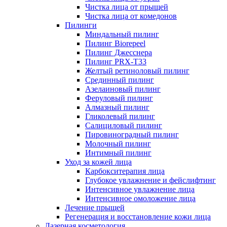
Чистка лица от прыщей
Чистка лица от комедонов
Пилинги
Миндальный пилинг
Пилинг Biorepeel
Пилинг Джесснера
Пилинг PRX-T33
Желтый ретиноловый пилинг
Срединный пилинг
Азелаиновый пилинг
Феруловый пилинг
Алмазный пилинг
Гликолевый пилинг
Салициловый пилинг
Пировиноградный пилинг
Молочный пилинг
Интимный пилинг
Уход за кожей лица
Карбокситерапия лица
Глубокое увлажнение и фейслифтинг
Интенсивное увлажнение лица
Интенсивное омоложение лица
Лечение прыщей
Регенерация и восстановление кожи лица
Лазерная косметология