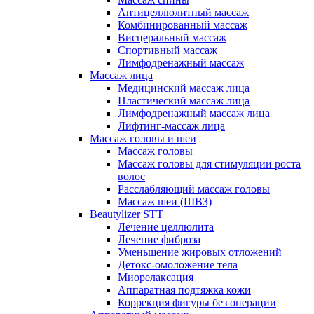
Антицеллюлитный массаж
Комбинированный массаж
Висцеральный массаж
Спортивный массаж
Лимфодренажный массаж
Массаж лица
Медицинский массаж лица
Пластический массаж лица
Лимфодренажный массаж лица
Лифтинг-массаж лица
Массаж головы и шеи
Массаж головы
Массаж головы для стимуляции роста
волос
Расслабляющий массаж головы
Массаж шеи (ШВЗ)
Beautylizer STT
Лечение целлюлита
Лечение фиброза
Уменьшение жировых отложений
Детокс-омоложение тела
Миорелаксация
Аппаратная подтяжка кожи
Коррекция фигуры без операции