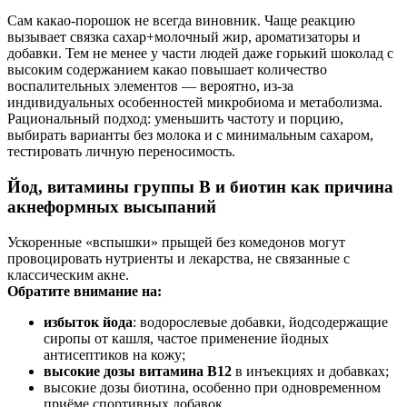
Сам какао-порошок не всегда виновник. Чаще реакцию
вызывает связка сахар+молочный жир, ароматизаторы и
добавки. Тем не менее у части людей даже горький шоколад с
высоким содержанием какао повышает количество
воспалительных элементов — вероятно, из‑за
индивидуальных особенностей микробиома и метаболизма.
Рациональный подход: уменьшить частоту и порцию,
выбирать варианты без молока и с минимальным сахаром,
тестировать личную переносимость.
Йод, витамины группы B и биотин как причина
акнеформных высыпаний
Ускоренные «вспышки» прыщей без комедонов могут
провоцировать нутриенты и лекарства, не связанные с
классическим акне.
Обратите внимание на:
избыток йода
: водорослевые добавки, йодсодержащие
сиропы от кашля, частое применение йодных
антисептиков на кожу;
высокие дозы витамина B12
в инъекциях и добавках;
высокие дозы биотина, особенно при одновременном
приёме спортивных добавок.