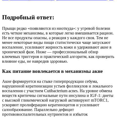
Подробный ответ:
Прыщи редко «появляются из ниоткуда»: у угревой болезни
есть четкие механизмы, в которые легко вмешивается рацион.
Не все продукты опасны, а реакция у каждого своя. Тем не
менее некоторые виды пищи статистически чаще запускают
воспаление, усиливают жирность кожи и удерживают акне в
хронической фазе. Ниже — профессиональный обзор
ключевых триггеров и практический алгоритм, как проверить
влияние еды, не навредив здоровью.
Как питание вовлекается в механизмы акне
Акне формируется на стыке гиперпродукции себума,
нарушенной кератинизации устьев фолликулов и локального
воспаления с участием Cutibacterium acnes. На уровне обмена
веществ критичны сигнальные пути инсулина и IGF‑1: диеты
с высокой гликемической нагрузкой активируют mTORC1,
ускоряют пролиферацию кератиноцитов и усиливают
салообразование. Параллельно дефицит
противовоспалительных нутриентов и избыток