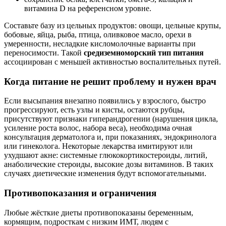
витамина D на референсном уровне.
Составьте базу из цельных продуктов: овощи, цельные крупы,
бобовые, яйца, рыба, птица, оливковое масло, орехи в
умеренности, несладкие кисломолочные варианты при
переносимости. Такой
средиземноморский тип питания
ассоциирован с меньшей активностью воспалительных путей.
Когда питание не решит проблему и нужен врач
Если высыпания внезапно появились у взрослого, быстро
прогрессируют, есть узлы и кисты, остаются рубцы,
присутствуют признаки гиперандрогении (нарушения цикла,
усиление роста волос, набора веса), необходима очная
консультация дерматолога и, при показаниях, эндокринолога
или гинеколога. Некоторые лекарства имитируют или
ухудшают акне: системные глюкокортикостероиды, литий,
анаболические стероиды, высокие дозы витаминов. В таких
случаях диетические изменения будут вспомогательными.
Противопоказания и ограничения
Любые жёсткие диеты противопоказаны беременным,
кормящим, подросткам с низким ИМТ, людям с