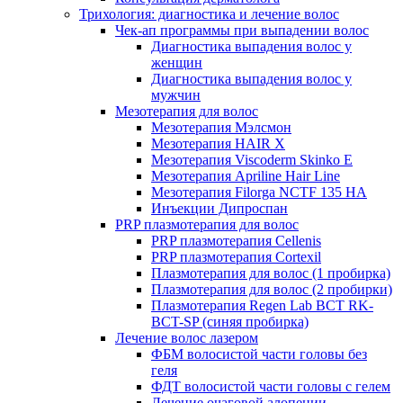
Трихология: диагностика и лечение волос
Чек-ап программы при выпадении волос
Диагностика выпадения волос у
женщин
Диагностика выпадения волос у
мужчин
Мезотерапия для волос
Мезотерапия Мэлсмон
Мезотерапия HAIR X
Мезотерапия Viscoderm Skinko E
Мезотерапия Apriline Hair Line
Мезотерапия Filorga NCTF 135 HA
Инъекции Дипроспан
PRP плазмотерапия для волос
PRP плазмотерапия Cellenis
PRP плазмотерапия Cortexil
Плазмотерапия для волос (1 пробирка)
Плазмотерапия для волос (2 пробирки)
Плазмотерапия Regen Lab BCT RK-
BCT-SP (синяя пробирка)
Лечение волос лазером
ФБМ волосистой части головы без
геля
ФДТ волосистой части головы с гелем
Лечение очаговой алопеции