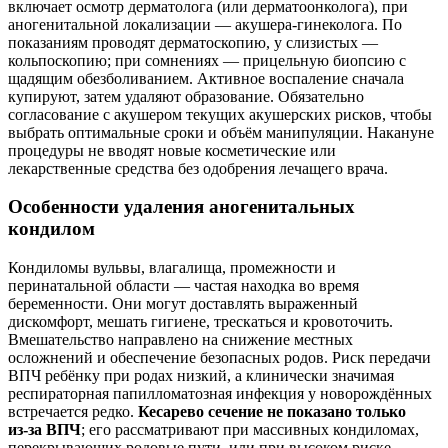
включает осмотр дерматолога (или дерматоонколога), при
аногенитальной локализации — акушера-гинеколога. По
показаниям проводят дерматоскопию, у слизистых —
кольпоскопию; при сомнениях — прицельную биопсию с
щадящим обезболиванием. Активное воспаление сначала
купируют, затем удаляют образование. Обязательно
согласование с акушером текущих акушерских рисков, чтобы
выбрать оптимальные сроки и объём манипуляции. Накануне
процедуры не вводят новые косметические или
лекарственные средства без одобрения лечащего врача.
Особенности удаления аногенитальных
кондилом
Кондиломы вульвы, влагалища, промежности и
перинатальной области — частая находка во время
беременности. Они могут доставлять выраженный
дискомфорт, мешать гигиене, трескаться и кровоточить.
Вмешательство направлено на снижение местных
осложнений и обеспечение безопасных родов. Риск передачи
ВПЧ ребёнку при родах низкий, а клинически значимая
респираторная папилломатозная инфекция у новорождённых
встречается редко.
Кесарево сечение не показано только
из‑за ВПЧ
; его рассматривают при массивных кондиломах,
перекрывающих родовые пути, или при высоком риске