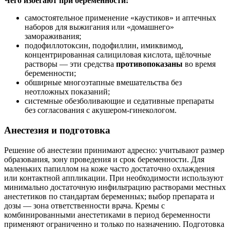
Чего избегают при беременности:
самостоятельное применение «каустиков» и аптечных
наборов для выжигания или «домашнего»
замораживания;
подофиллотоксин, подофиллин, имиквимод,
концентрированная салициловая кислота, щёлочные
растворы — эти средства
противопоказаны
во время
беременности;
обширные многоэтапные вмешательства без
неотложных показаний;
системные обезболивающие и седативные препараты
без согласования с акушером-гинекологом.
Анестезия и подготовка
Решение об анестезии принимают адресно: учитывают размер
образования, зону проведения и срок беременности. Для
маленьких папиллом на коже часто достаточно охлаждения
или контактной аппликации. При необходимости используют
минимально достаточную инфильтрацию растворами местных
анестетиков по стандартам беременных; выбор препарата и
дозы — зона ответственности врача. Кремы с
комбинированными анестетиками в период беременности
применяют ограниченно и только по назначению. Подготовка