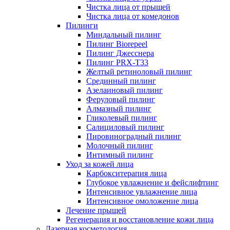
Чистка лица от прыщей
Чистка лица от комедонов
Пилинги
Миндальный пилинг
Пилинг Biorepeel
Пилинг Джесснера
Пилинг PRX-T33
Желтый ретиноловый пилинг
Срединный пилинг
Азелаиновый пилинг
Феруловый пилинг
Алмазный пилинг
Гликолевый пилинг
Салициловый пилинг
Пировиноградный пилинг
Молочный пилинг
Интимный пилинг
Уход за кожей лица
Карбокситерапия лица
Глубокое увлажнение и фейслифтинг
Интенсивное увлажнение лица
Интенсивное омоложение лица
Лечение прыщей
Регенерация и восстановление кожи лица
Лазерная косметология