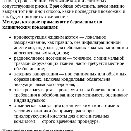
размер, срок гестации, состояние кожи и слизистых,
сопутствующие риски. Врач обязан объяснить, зачем именно
выбран тот или иной способ, какие последствия возможны и
как будет проходить заживление.
Методы, которые применяют у беременных по
клиническим показаниям:
криодеструкция жидким азотом — локальное
замораживание, как правило, без инфильтрационной
анестезии; подходит для небольших кожных папиллом и
аногенитальных кондилом;
радиоволновое иссечение — точечное, с минимальной
травмой окружающих тканей; часто требуется местное
обезболивание;
лазерная вапоризация — при единичных или объёмных
образованиях, включая кондиломы; обязательна
эвакуация дымового аэрозоля;
электрокоагуляция — реже, учитывая болезненность и
требования к обезболиванию; применимость оценивают
индивидуально;
химическая коагуляция органическими кислотами в
условиях клиники (например, растворы
трихлоруксусной кислоты для аногенитальных
кондилом) — строго врачебная процедура.