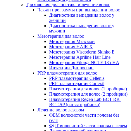
Трихология: диагностика и лечение волос
Чек-ап программы при выпадении волос
Диагностика выпадения волос у
женщин
Диагностика выпадения волос у
мужчин
Мезотерапия для волос
Мезотерапия Мэлсмон
Мезотерапия HAIR X
Мезотерапия Viscoderm Skinko E
Мезотерапия Apriline Hair Line
Мезотерапия Filorga NCTF 135 HA
Инъекции Дипроспан
PRP плазмотерапия для волос
PRP плазмотерапия Cellenis
PRP плазмотерапия Cortexil
Плазмотерапия для волос (1 пробирка)
Плазмотерапия для волос (2 пробирки)
Плазмотерапия Regen Lab BCT RK-
BCT-SP (синяя пробирка)
Лечение волос лазером
ФБМ волосистой части головы без
геля
ФДТ волосистой части головы с гелем
Лечение очаговой алопеции