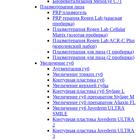
Биоревитализация MesoEye C71
Плазмотерапия лица
PRP плазмогель
PRP терапия Regen Lab (красная
пробирка)
Плазмотерапия Regen Lab Cellular
Matrix (золотая пробирка)
Плазмотерапия Regen Lab ACR-C Plus
(королевский набор)
Плазмотерапия для лица (1 пробирка)
Плазмотерапия для лица (2 пробирки)
Увеличение губ
Аугментация губ
Увеличение тонких губ
Контурная пластика губ
Увеличение верхней губы
Контурная пластика губ Stylage L
Увеличение губ препаратом Stylage M
Увеличение губ препаратом Aliaxin FL
Увеличение губ Juvederm ULTRA
SMILE
Контурная пластика Juvederm ULTRA
2
Контурная пластика Juvederm ULTRA
3