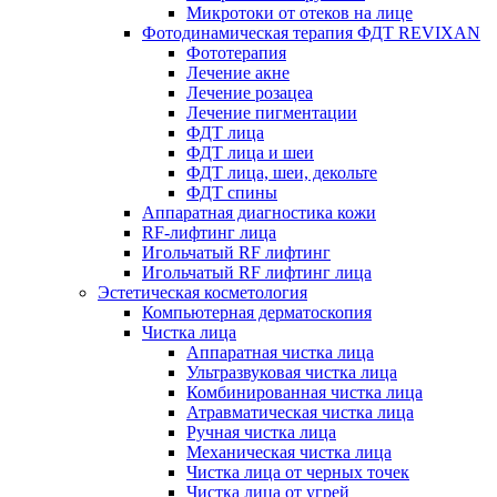
Микротоки от отеков на лице
Фотодинамическая терапия ФДТ REVIXAN
Фототерапия
Лечение акне
Лечение розацеа
Лечение пигментации
ФДТ лица
ФДТ лица и шеи
ФДТ лица, шеи, декольте
ФДТ спины
Аппаратная диагностика кожи
RF-лифтинг лица
Игольчатый RF лифтинг
Игольчатый RF лифтинг лица
Эстетическая косметология
Компьютерная дерматоскопия
Чистка лица
Аппаратная чистка лица
Ультразвуковая чистка лица
Комбинированная чистка лица
Атравматическая чистка лица
Ручная чистка лица
Механическая чистка лица
Чистка лица от черных точек
Чистка лица от угрей