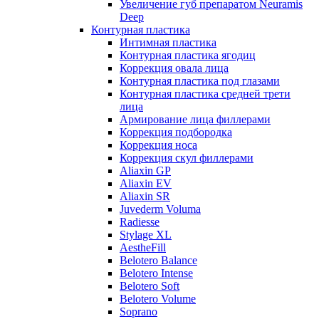
Увеличение губ препаратом Neuramis
Deep
Контурная пластика
Интимная пластика
Контурная пластика ягодиц
Коррекция овала лица
Контурная пластика под глазами
Контурная пластика средней трети
лица
Армирование лица филлерами
Коррекция подбородка
Коррекция носа
Коррекция скул филлерами
Aliaxin GP
Aliaxin EV
Aliaxin SR
Juvederm Voluma
Radiesse
Stylage XL
AestheFill
Belotero Balance
Belotero Intense
Belotero Soft
Belotero Volume
Soprano