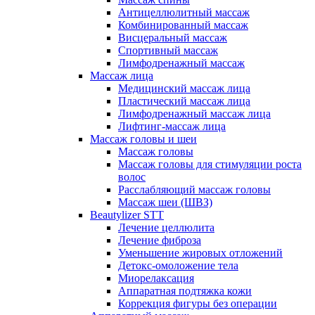
Антицеллюлитный массаж
Комбинированный массаж
Висцеральный массаж
Спортивный массаж
Лимфодренажный массаж
Массаж лица
Медицинский массаж лица
Пластический массаж лица
Лимфодренажный массаж лица
Лифтинг-массаж лица
Массаж головы и шеи
Массаж головы
Массаж головы для стимуляции роста
волос
Расслабляющий массаж головы
Массаж шеи (ШВЗ)
Beautylizer STT
Лечение целлюлита
Лечение фиброза
Уменьшение жировых отложений
Детокс-омоложение тела
Миорелаксация
Аппаратная подтяжка кожи
Коррекция фигуры без операции