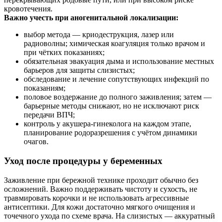
кровотечения.
Важно учесть при аногенитальной локализации:
выбор метода — криодеструкция, лазер или
радиоволны; химическая коагуляция только врачом и
при чётких показаниях;
обязательная эвакуация дыма и использование местных
барьеров для защиты слизистых;
обследование и лечение сопутствующих инфекций по
показаниям;
половое воздержание до полного заживления; затем —
барьерные методы снижают, но не исключают риск
передачи ВПЧ;
контроль у акушера-гинеколога на каждом этапе,
планирование родоразрешения с учётом динамики
очагов.
Уход после процедуры у беременных
Заживление при бережной технике проходит обычно без
осложнений. Важно поддерживать чистоту и сухость, не
травмировать корочки и не использовать агрессивные
антисептики. Для кожи достаточно мягкого очищения и
точечного ухода по схеме врача. На слизистых — аккуратный