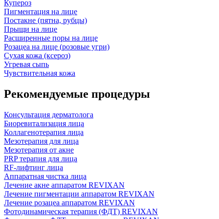
Купероз
Пигментация на лице
Постакне (пятна, рубцы)
Прыщи на лице
Расширенные поры на лице
Розацеа на лице (розовые угри)
Сухая кожа (ксероз)
Угревая сыпь
Чувствительная кожа
Рекомендуемые процедуры
Консультация дерматолога
Биоревитализация лица
Коллагенотерапия лица
Мезотерапия для лица
Мезотерапия от акне
PRP терапия для лица
RF-лифтинг лица
Аппаратная чистка лица
Лечение акне аппаратом REVIXAN
Лечение пигментации аппаратом REVIXAN
Лечение розацеа аппаратом REVIXAN
Фотодинамическая терапия (ФДТ) REVIXAN