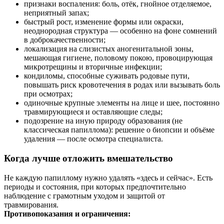
признаки воспаления: боль, отёк, гнойное отделяемое,
неприятный запах;
быстрый рост, изменение формы или окраски,
неоднородная структура — особенно на фоне сомнений
в доброкачественности;
локализация на слизистых аногенитальной зоны,
мешающая гигиене, половому покою, провоцирующая
микротрещины и вторичные инфекции;
кондиломы, способные суживать родовые пути,
повышать риск кровотечения в родах или вызывать боль
при осмотрах;
одиночные крупные элементы на лице и шее, постоянно
травмирующиеся и оставляющие следы;
подозрение на иную природу образования (не
классическая папиллома): решение о биопсии и объёме
удаления — после осмотра специалиста.
Когда лучше отложить вмешательство
Не каждую папиллому нужно удалять «здесь и сейчас». Есть
периоды и состояния, при которых предпочтительно
наблюдение с грамотным уходом и защитой от
травмирования.
Противопоказания и ограничения: