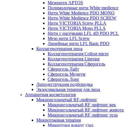
Мезонити APTOS
Полимолочные нити White medience
Нити White Medience PDO MONO
Нити White Medience PDO SCREW
Нити VICTORIA Screw PLLA
Нити VICTORIA Mono PLLA
Нити с насечками LFL 4D PDO PCL
Мезо нити LFL Screw
Линейные нити LFL Basic PDO
Коллагенотерапия лица
Коллагенотерапия Collost micro
Коллагенотерапия Linerase
Коллагенотерапия Сферогель
Сферогель Лайт
Сферогель Медиум
Сферогель Лонг
Липодеструкция подбородка
Экзосомальная терапия для лица
Аппаратная косметология
Микроигольчатый RF-лифтинг
Микроигольчатый RF лифтинг век
Микроигольчатый RF лифтинг живота
Микроигольчатый RF лифтинг тела
Микротоковая терапия
Микротоки вокруг глаз