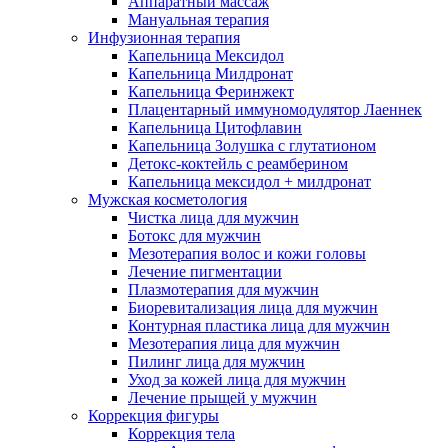
Аппаратный массаж
Мануальная терапия
Инфузионная терапия
Капельница Мексидол
Капельница Милдронат
Капельница Феринжект
Плацентарный иммуномодулятор Лаеннек
Капельница Цитофлавин
Капельница Золушка с глутатионом
Детокс-коктейль с реамберином
Капельница мексидол + милдронат
Мужская косметология
Чистка лица для мужчин
Ботокс для мужчин
Мезотерапия волос и кожи головы
Лечение пигментации
Плазмотерапия для мужчин
Биоревитализация лица для мужчин
Контурная пластика лица для мужчин
Мезотерапия лица для мужчин
Пилинг лица для мужчин
Уход за кожей лица для мужчин
Лечение прыщей у мужчин
Коррекция фигуры
Коррекция тела