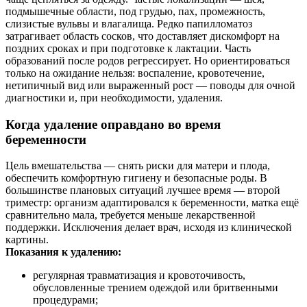
подмышечные области, под грудью, пах, промежность,
слизистые вульвы и влагалища. Редко папилломатоз
затрагивает область сосков, что доставляет дискомфорт на
поздних сроках и при подготовке к лактации. Часть
образований после родов регрессирует. Но ориентироваться
только на ожидание нельзя: воспаление, кровотечение,
нетипичный вид или выраженный рост — поводы для очной
диагностики и, при необходимости, удаления.
Когда удаление оправдано во время
беременности
Цель вмешательства — снять риски для матери и плода,
обеспечить комфортную гигиену и безопасные роды. В
большинстве плановых ситуаций лучшее время — второй
триместр: организм адаптировался к беременности, матка ещё
сравнительно мала, требуется меньше лекарственной
поддержки. Исключения делает врач, исходя из клинической
картины.
Показания к удалению:
регулярная травматизация и кровоточивость,
обусловленные трением одеждой или бритвенными
процедурами;