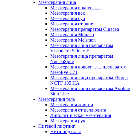
Мезотерапия лица
Мезотерапия вокруг глаз
Мезотерапия век
Мезотерапия губ
Мезотерапия от акне
Мезотерапия препаратом Curacen
Мезотерапия Монако
Мезотерапия Melsmon
Мезотерапия лица препаратом
Viscoderm Skinko E
Мезотерапия лица препаратом
NucleoSpire
Мезотерапия вокруг глаз препаратом
MesoEye С71
Мезотерапия лица препаратом Filorga
NCTF 135 HA
Мезотерапия лица препаратом Apriline
Skin Line
Мезотерапия тела
Мезотерапия живота
Мезотерапия от целлюлита
Липолитическая мезотерапия
Мезотерапия рук
Нитевой лифтинг
Нити под глаза