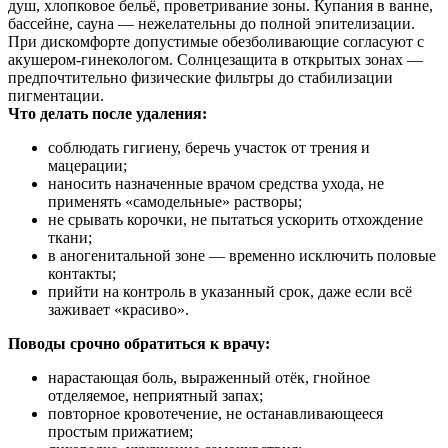
душ, хлопковое бельё, проветривание зоны. Купания в ванне,
бассейне, сауна — нежелательны до полной эпителизации.
При дискомфорте допустимые обезболивающие согласуют с
акушером-гинекологом. Солнцезащита в открытых зонах —
предпочтительно физические фильтры до стабилизации
пигментации.
Что делать после удаления:
соблюдать гигиену, беречь участок от трения и
мацерации;
наносить назначенные врачом средства ухода, не
применять «самодельные» растворы;
не срывать корочки, не пытаться ускорить отхождение
ткани;
в аногенитальной зоне — временно исключить половые
контакты;
прийти на контроль в указанный срок, даже если всё
заживает «красиво».
Поводы срочно обратиться к врачу:
нарастающая боль, выраженный отёк, гнойное
отделяемое, неприятный запах;
повторное кровотечение, не останавливающееся
простым прижатием;