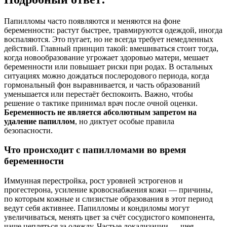
Папилломы часто появляются и меняются на фоне
беременности: растут быстрее, травмируются одеждой, иногда
воспаляются. Это пугает, но не всегда требует немедленных
действий. Главный принцип такой: вмешиваться стоит тогда,
когда новообразование угрожает здоровью матери, мешает
беременности или повышает риски при родах. В остальных
ситуациях можно дождаться послеродового периода, когда
гормональный фон выравнивается, и часть образований
уменьшается или перестаёт беспокоить. Важно, чтобы
решение о тактике принимал врач после очной оценки.
Беременность не является абсолютным запретом на
удаление папиллом
, но диктует особые правила
безопасности.
Что происходит с папилломами во время
беременности
Иммунная перестройка, рост уровней эстрогенов и
прогестерона, усиление кровоснабжения кожи — причины,
по которым кожные и слизистые образования в этот период
ведут себя активнее. Папилломы и кондиломы могут
увеличиваться, менять цвет за счёт сосудистого компонента,
чаще цепляться за одежду. Частые локализации — шея,