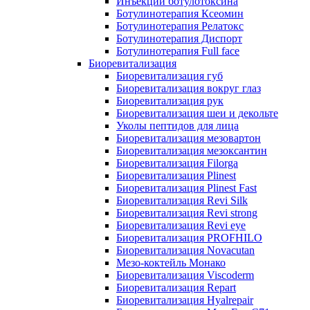
Инъекции ботулотоксина
Ботулинотерапия Ксеомин
Ботулинотерапия Релатокс
Ботулинотерапия Диспорт
Ботулинотерапия Full face
Биоревитализация
Биоревитализация губ
Биоревитализация вокруг глаз
Биоревитализация рук
Биоревитализация шеи и декольте
Уколы пептидов для лица
Биоревитализация мезовартон
Биоревитализация мезоксантин
Биоревитализация Filorga
Биоревитализация Plinest
Биоревитализация Plinest Fast
Биоревитализация Revi Silk
Биоревитализация Revi strong
Биоревитализация Revi eye
Биоревитализация PROFHILO
Биоревитализация Novacutan
Мезо-коктейль Монако
Биоревитализация Viscoderm
Биоревитализация Repart
Биоревитализация Hyalrepair