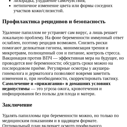
лихорадка, ухудшение самочувствия;
нетипичное изменение цвета или формы соседних
участков кожи/слизистой.
Профилактика рецидивов и безопасность
Удаление папиллом не устраняет сам вирус, а лишь решает
локальную проблему. На фоне беременности иммунный ответ
ослаблен, поэтому рецидив возможен. Снизить риски
помогают деликатная гигиена, минимизация трения и
микротравм, полноценный сон и питание, контроль стресса.
Вакцинация против ВПЧ — эффективная мера на будущее, но
проводится вне беременности; обсудить сроки можно на
послеродовом приёме. Регулярные осмотры у акушера-
гинеколога и дерматолога позволяют вовремя заметить
изменения и, при необходимости, скорректировать тактику.
Самолечение и «прижигания» в домашних условиях
недопустимы
— это угроза ожога, кровотечения и
инфицирования без пользы для плода и матери.
Заключение
Удалять папилломы при беременности можно, но только по
медицинским показаниям и в щадящем формате.
Оптимальный план включает осмотр профильного