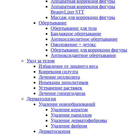
Аппаратная коррекция фигуры
Аппаратная коррекция фигуры
BeautyLizer STT
Массаж для коррекции фигуры
Обертывание
Обертывание для тела
Бандажное обертывание
Антицеллюлитное обертывание
Омоложение + детокс
Обертывание для коррекции фигуры
Антиоксидантное обертывание
Уход за телом
Избавление от лишнего веса
Коррекция силуэта
Лечение целлюлита
Инъекции липолитиков
Устранение растяжек
Лечение гипергидроза
Дерматология
Удаление новообразований
Удаление кератом
Удаление папиллом
Удаление дерматофибромы
Удаление фибром
Дерматоскопия