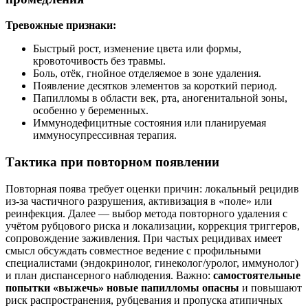
Тревожные признаки:
Быстрый рост, изменение цвета или формы,
кровоточивость без травмы.
Боль, отёк, гнойное отделяемое в зоне удаления.
Появление десятков элементов за короткий период.
Папилломы в области век, рта, аногенитальной зоны,
особенно у беременных.
Иммунодефицитные состояния или планируемая
иммуносупрессивная терапия.
Тактика при повторном появлении
Повторная поява требует оценки причин: локальный рецидив
из-за частичного разрушения, активизация в «поле» или
реинфекция. Далее — выбор метода повторного удаления с
учётом рубцового риска и локализации, коррекция триггеров,
сопровождение заживления. При частых рецидивах имеет
смысл обсуждать совместное ведение с профильными
специалистами (эндокринолог, гинеколог/уролог, иммунолог)
и план диспансерного наблюдения. Важно:
самостоятельные
попытки «выжечь» новые папилломы опасны
и повышают
риск распространения, рубцевания и пропуска атипичных