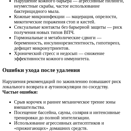
Нарушение кожного барьера — агрессивные пилинги,
неуместные скрабы, частое использование
бактерицидного мыла.
Кожные микроинфекции — мацерация, опрелости,
микотические поражения стоп и кистей.
Сексуальные контакты без барьерной защиты — риск
получения новых типов ВПЧ.
Гормональные и метаболические сдвиги —
беременность, инсулинорезистентность, гипотиреоз,
дефицит микронутриентов.
Хронический стресс и недосып — снижение
эффективности кожного иммунитета.
Ошибки ухода после удаления
Нарушения рекомендаций по заживлению повышают риск
локального возврата и аутоинокуляции по соседству.
Частые ошибки:
Срыв корочек и раннее механическое трение зоны
вмешательства.
Посещение бассейна, сауны, солярия и интенсивные
тренировки до полной эпителизации.
Использование агрессивных антисептиков и
«прижигающих» домашних средств.