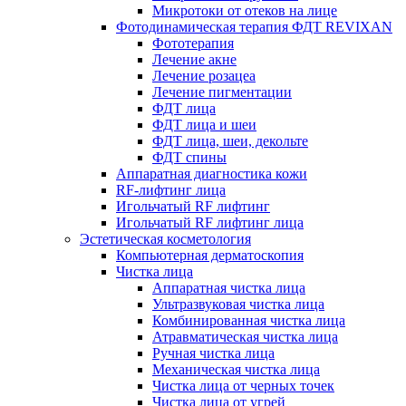
Микротоки от отеков на лице
Фотодинамическая терапия ФДТ REVIXAN
Фототерапия
Лечение акне
Лечение розацеа
Лечение пигментации
ФДТ лица
ФДТ лица и шеи
ФДТ лица, шеи, декольте
ФДТ спины
Аппаратная диагностика кожи
RF-лифтинг лица
Игольчатый RF лифтинг
Игольчатый RF лифтинг лица
Эстетическая косметология
Компьютерная дерматоскопия
Чистка лица
Аппаратная чистка лица
Ультразвуковая чистка лица
Комбинированная чистка лица
Атравматическая чистка лица
Ручная чистка лица
Механическая чистка лица
Чистка лица от черных точек
Чистка лица от угрей