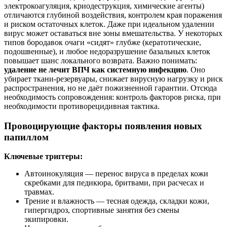
электрокоагуляция, криодеструкция, химические агенты)
отличаются глубиной воздействия, контролем края поражения
и риском остаточных клеток. Даже при идеальном удалении
вирус может оставаться вне зоны вмешательства. У некоторых
типов бородавок очаги «сидят» глубже (кератотические,
подошвенные), и любое недоразрушение базальных клеток
повышает шанс локального возврата. Важно понимать:
удаление не лечит ВПЧ как системную инфекцию
. Оно
убирает ткани-резервуары, снижает вирусную нагрузку и риск
распространения, но не даёт пожизненной гарантии. Отсюда
необходимость сопровождения: контроль факторов риска, при
необходимости противорецидивная тактика.
Провоцирующие факторы появления новых
папиллом
Ключевые триггеры:
Автоинокуляция — перенос вируса в пределах кожи
скребками для педикюра, бритвами, при расчесах и
травмах.
Трение и влажность — тесная одежда, складки кожи,
гипергидроз, спортивные занятия без смены
экипировки.