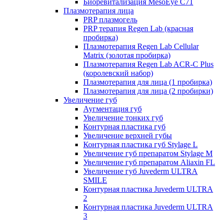
Биоревитализация MesoEye C71
Плазмотерапия лица
PRP плазмогель
PRP терапия Regen Lab (красная
пробирка)
Плазмотерапия Regen Lab Cellular
Matrix (золотая пробирка)
Плазмотерапия Regen Lab ACR-C Plus
(королевский набор)
Плазмотерапия для лица (1 пробирка)
Плазмотерапия для лица (2 пробирки)
Увеличение губ
Аугментация губ
Увеличение тонких губ
Контурная пластика губ
Увеличение верхней губы
Контурная пластика губ Stylage L
Увеличение губ препаратом Stylage M
Увеличение губ препаратом Aliaxin FL
Увеличение губ Juvederm ULTRA
SMILE
Контурная пластика Juvederm ULTRA
2
Контурная пластика Juvederm ULTRA
3