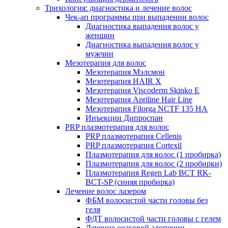
Трихология: диагностика и лечение волос
Чек-ап программы при выпадении волос
Диагностика выпадения волос у
женщин
Диагностика выпадения волос у
мужчин
Мезотерапия для волос
Мезотерапия Мэлсмон
Мезотерапия HAIR X
Мезотерапия Viscoderm Skinko E
Мезотерапия Apriline Hair Line
Мезотерапия Filorga NCTF 135 HA
Инъекции Дипроспан
PRP плазмотерапия для волос
PRP плазмотерапия Cellenis
PRP плазмотерапия Cortexil
Плазмотерапия для волос (1 пробирка)
Плазмотерапия для волос (2 пробирки)
Плазмотерапия Regen Lab BCT RK-
BCT-SP (синяя пробирка)
Лечение волос лазером
ФБМ волосистой части головы без
геля
ФДТ волосистой части головы с гелем
Лечение очаговой алопеции