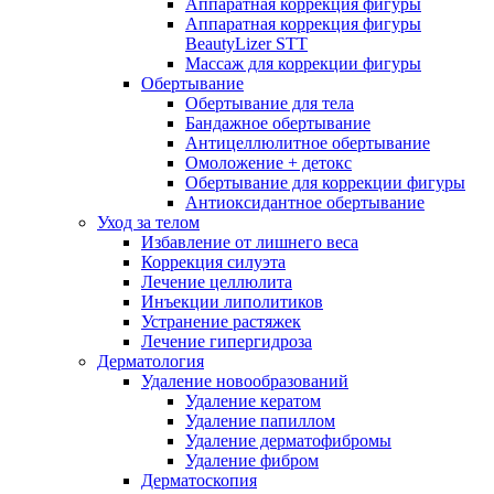
Аппаратная коррекция фигуры
Аппаратная коррекция фигуры
BeautyLizer STT
Массаж для коррекции фигуры
Обертывание
Обертывание для тела
Бандажное обертывание
Антицеллюлитное обертывание
Омоложение + детокс
Обертывание для коррекции фигуры
Антиоксидантное обертывание
Уход за телом
Избавление от лишнего веса
Коррекция силуэта
Лечение целлюлита
Инъекции липолитиков
Устранение растяжек
Лечение гипергидроза
Дерматология
Удаление новообразований
Удаление кератом
Удаление папиллом
Удаление дерматофибромы
Удаление фибром
Дерматоскопия