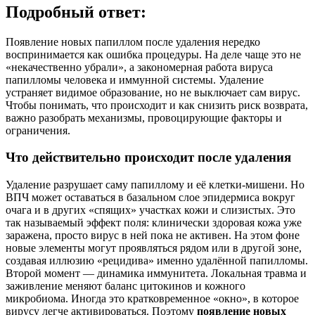
Подробный ответ:
Появление новых папиллом после удаления нередко
воспринимается как ошибка процедуры. На деле чаще это не
«некачественно убрали», а закономерная работа вируса
папилломы человека и иммунной системы. Удаление
устраняет видимое образование, но не выключает сам вирус.
Чтобы понимать, что происходит и как снизить риск возврата,
важно разобрать механизмы, провоцирующие факторы и
ограничения.
Что действительно происходит после удаления
Удаление разрушает саму папиллому и её клетки-мишени. Но
ВПЧ может оставаться в базальном слое эпидермиса вокруг
очага и в других «спящих» участках кожи и слизистых. Это
так называемый эффект поля: клинически здоровая кожа уже
заражена, просто вирус в ней пока не активен. На этом фоне
новые элементы могут проявляться рядом или в другой зоне,
создавая иллюзию «рецидива» именно удалённой папилломы.
Второй момент — динамика иммунитета. Локальная травма и
заживление меняют баланс цитокинов и кожного
микробиома. Иногда это кратковременное «окно», в которое
вирусу легче активироваться. Поэтому
появление новых