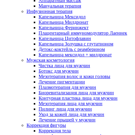
Аппаратный массаж
Мануальная терапия
Инфузионная терапия
Капельница Мексидол
Капельница Милдронат
Капельница Феринжект
Плацентарный иммуномодулятор Лаеннек
Капельница Цитофлавин
Капельница Золушка с глутатионом
Детокс-коктейль с реамберином
Капельница мексидол + милдронат
Мужская косметология
Чистка лица для мужчин
Ботокс для мужчин
Мезотерапия волос и кожи головы
Лечение пигментации
Плазмотерапия для мужчин
Биоревитализация лица для мужчин
Контурная пластика лица для мужчин
Мезотерапия лица для мужчин
Пилинг лица для мужчин
Уход за кожей лица для мужчин
Лечение прыщей у мужчин
Коррекция фигуры
Коррекция тела