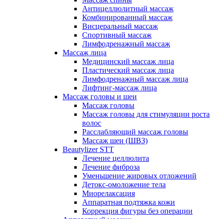
Антицеллюлитный массаж
Комбинированный массаж
Висцеральный массаж
Спортивный массаж
Лимфодренажный массаж
Массаж лица
Медицинский массаж лица
Пластический массаж лица
Лимфодренажный массаж лица
Лифтинг-массаж лица
Массаж головы и шеи
Массаж головы
Массаж головы для стимуляции роста
волос
Расслабляющий массаж головы
Массаж шеи (ШВЗ)
Beautylizer STT
Лечение целлюлита
Лечение фиброза
Уменьшение жировых отложений
Детокс-омоложение тела
Миорелаксация
Аппаратная подтяжка кожи
Коррекция фигуры без операции