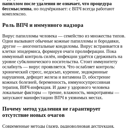
папиллом после удаления не означает, что процедура
бессмысленна
, но подчёркивает: с ВПЧ всегда работают
комплексно.
Роль ВПЧ и иммунного надзора
Вирус папилломы человека — семейство из множества типов.
Одни вызывают обычные кожные папилломы и бородавки,
другие — аногенитальные кондиломы. Вирус встраивается в
клетки эпидермиса, формируя очаги пролиферации. Пока
иммунный контроль силён, инфекции удаётся сдерживать на
уровне субклинического носительства. Стоит иммунитету
ослабнуть — вирус проявляется. Что ослабляет контроль:
хронический стресс, недосып, курение, эндокринные
нарушения, дефицит железа и витамина D, обострение
кожных болезней, беременность, иммуносупрессивная
терапия, ВИЧ-инфекция. И даже у здорового человека
локальные факторы — трение, влажность, микротравмы —
запускают манифестацию ВПЧ в уязвимых местах.
Почему метод удаления не гарантирует
отсутствие новых очагов
Современные методы (лазер, радиоволновая деструкция,