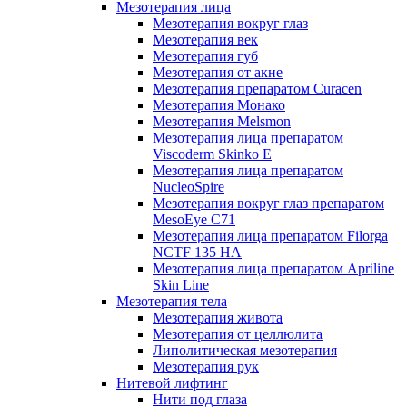
Мезотерапия лица
Мезотерапия вокруг глаз
Мезотерапия век
Мезотерапия губ
Мезотерапия от акне
Мезотерапия препаратом Curacen
Мезотерапия Монако
Мезотерапия Melsmon
Мезотерапия лица препаратом
Viscoderm Skinko E
Мезотерапия лица препаратом
NucleoSpire
Мезотерапия вокруг глаз препаратом
MesoEye С71
Мезотерапия лица препаратом Filorga
NCTF 135 HA
Мезотерапия лица препаратом Apriline
Skin Line
Мезотерапия тела
Мезотерапия живота
Мезотерапия от целлюлита
Липолитическая мезотерапия
Мезотерапия рук
Нитевой лифтинг
Нити под глаза