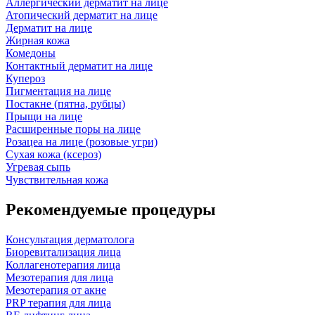
Аллергический дерматит на лице
Атопический дерматит на лице
Дерматит на лице
Жирная кожа
Комедоны
Контактный дерматит на лице
Купероз
Пигментация на лице
Постакне (пятна, рубцы)
Прыщи на лице
Расширенные поры на лице
Розацеа на лице (розовые угри)
Сухая кожа (ксероз)
Угревая сыпь
Чувствительная кожа
Рекомендуемые процедуры
Консультация дерматолога
Биоревитализация лица
Коллагенотерапия лица
Мезотерапия для лица
Мезотерапия от акне
PRP терапия для лица