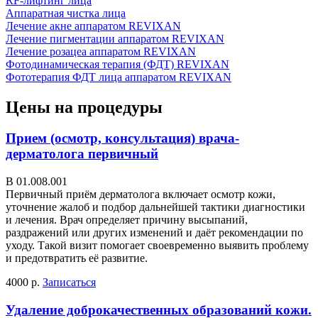
RF-лифтинг лица
Аппаратная чистка лица
Лечение акне аппаратом REVIXAN
Лечение пигментации аппаратом REVIXAN
Лечение розацеа аппаратом REVIXAN
Фотодинамическая терапия (ФДТ) REVIXAN
Фототерапия ФДТ лица аппаратом REVIXAN
Цены на процедуры
Прием (осмотр, консультация) врача-
дерматолога первичный
В 01.008.001
Первичный приём дерматолога включает осмотр кожи,
уточнение жалоб и подбор дальнейшей тактики диагностики
и лечения. Врач определяет причину высыпаний,
раздражений или других изменений и даёт рекомендации по
уходу. Такой визит помогает своевременно выявить проблему
и предотвратить её развитие.
4000 р.
Записаться
Удаление доброкачественных образований кожи.