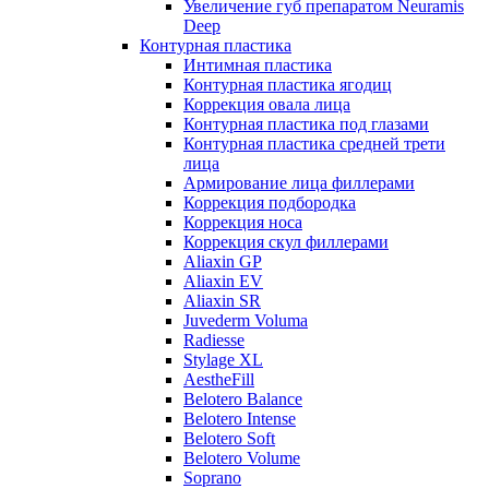
Увеличение губ препаратом Neuramis
Deep
Контурная пластика
Интимная пластика
Контурная пластика ягодиц
Коррекция овала лица
Контурная пластика под глазами
Контурная пластика средней трети
лица
Армирование лица филлерами
Коррекция подбородка
Коррекция носа
Коррекция скул филлерами
Aliaxin GP
Aliaxin EV
Aliaxin SR
Juvederm Voluma
Radiesse
Stylage XL
AestheFill
Belotero Balance
Belotero Intense
Belotero Soft
Belotero Volume
Soprano