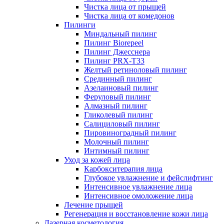
Чистка лица от прыщей
Чистка лица от комедонов
Пилинги
Миндальный пилинг
Пилинг Biorepeel
Пилинг Джесснера
Пилинг PRX-T33
Желтый ретиноловый пилинг
Срединный пилинг
Азелаиновый пилинг
Феруловый пилинг
Алмазный пилинг
Гликолевый пилинг
Салициловый пилинг
Пировиноградный пилинг
Молочный пилинг
Интимный пилинг
Уход за кожей лица
Карбокситерапия лица
Глубокое увлажнение и фейслифтинг
Интенсивное увлажнение лица
Интенсивное омоложение лица
Лечение прыщей
Регенерация и восстановление кожи лица
Лазерная косметология