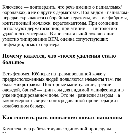
Ключевое — подтвердить, что речь именно о папилломах/
бородавках, а не о других дерматозах. Под видом «папиллом»
нередко скрываются себорейные кератомы, мягкие фибромы,
контагиозный моллюск, кератоакантомы. При сомнении
используют дерматоскопию, при атипии — гистологию
удалённого материала. В аногенитальной локализации
уместно типирование ВПЧ, оценка сопутствующих
инфекций, осмотр партнёра.
Почему кажется, что «после удаления стало
больше»
Есть феномен Кёбнера: на травмированной коже у
предрасположенных людей появляются элементы там, где
была микротравма. Повторные манипуляции, трение
одеждой, бритьё — триггеры для видимой манифестации в
уже инфицированном поле. Это не «разнесли лазером», а
закономерность вирусо-опосредованной пролиферации в
ослабленном барьере.
Как снизить риск появления новых папиллом
Комплекс мер работает лучше одиночной процедуры.