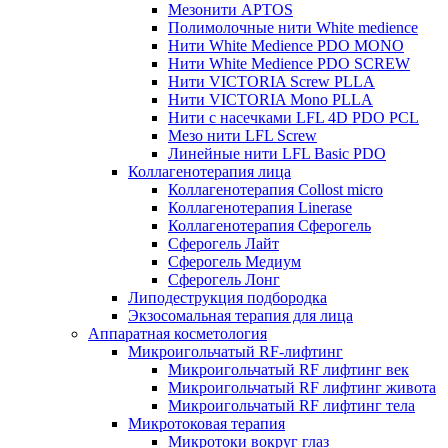
Мезонити APTOS
Полимолочные нити White medience
Нити White Medience PDO MONO
Нити White Medience PDO SCREW
Нити VICTORIA Screw PLLA
Нити VICTORIA Mono PLLA
Нити с насечками LFL 4D PDO PCL
Мезо нити LFL Screw
Линейные нити LFL Basic PDO
Коллагенотерапия лица
Коллагенотерапия Collost micro
Коллагенотерапия Linerase
Коллагенотерапия Сферогель
Сферогель Лайт
Сферогель Медиум
Сферогель Лонг
Липодеструкция подбородка
Экзосомальная терапия для лица
Аппаратная косметология
Микроигольчатый RF-лифтинг
Микроигольчатый RF лифтинг век
Микроигольчатый RF лифтинг живота
Микроигольчатый RF лифтинг тела
Микротоковая терапия
Микротоки вокруг глаз