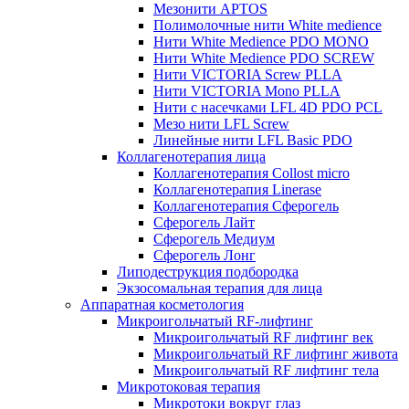
Мезонити APTOS
Полимолочные нити White medience
Нити White Medience PDO MONO
Нити White Medience PDO SCREW
Нити VICTORIA Screw PLLA
Нити VICTORIA Mono PLLA
Нити с насечками LFL 4D PDO PCL
Мезо нити LFL Screw
Линейные нити LFL Basic PDO
Коллагенотерапия лица
Коллагенотерапия Collost micro
Коллагенотерапия Linerase
Коллагенотерапия Сферогель
Сферогель Лайт
Сферогель Медиум
Сферогель Лонг
Липодеструкция подбородка
Экзосомальная терапия для лица
Аппаратная косметология
Микроигольчатый RF-лифтинг
Микроигольчатый RF лифтинг век
Микроигольчатый RF лифтинг живота
Микроигольчатый RF лифтинг тела
Микротоковая терапия
Микротоки вокруг глаз