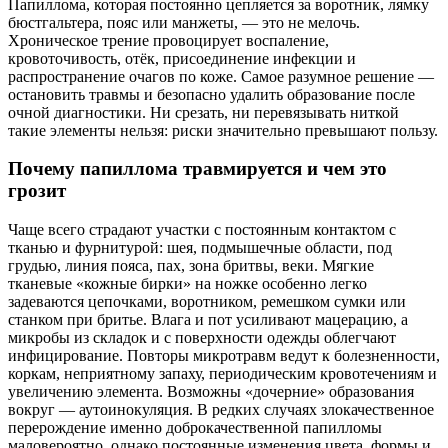
Папиллома, которая постоянно цепляется за воротник, лямку
бюстгальтера, пояс или манжеты, — это не мелочь.
Хроническое трение провоцирует воспаление,
кровоточивость, отёк, присоединение инфекции и
распространение очагов по коже. Самое разумное решение —
остановить травмы и безопасно удалить образование после
очной диагностики. Ни срезать, ни перевязывать ниткой
такие элементы нельзя: риски значительно превышают пользу.
Почему папиллома травмируется и чем это
грозит
Чаще всего страдают участки с постоянным контактом с
тканью и фурнитурой: шея, подмышечные области, под
грудью, линия пояса, пах, зона бритвы, веки. Мягкие
тканевые «кожные бирки» на ножке особенно легко
задеваются цепочками, воротником, ремешком сумки или
станком при бритье. Влага и пот усиливают мацерацию, а
микробы из складок и с поверхности одежды облегчают
инфицирование. Повторы микротравм ведут к болезненности,
коркам, неприятному запаху, периодическим кровотечениям и
увеличению элемента. Возможны «дочерние» образования
вокруг — аутоинокуляция. В редких случаях злокачественное
перерождение именно доброкачественной папилломы
маловероятно, однако постоянные изменения цвета, формы и