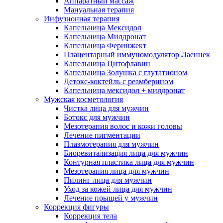
Аппаратный массаж
Мануальная терапия
Инфузионная терапия
Капельница Мексидол
Капельница Милдронат
Капельница Феринжект
Плацентарный иммуномодулятор Лаеннек
Капельница Цитофлавин
Капельница Золушка с глутатионом
Детокс-коктейль с реамберином
Капельница мексидол + милдронат
Мужская косметология
Чистка лица для мужчин
Ботокс для мужчин
Мезотерапия волос и кожи головы
Лечение пигментации
Плазмотерапия для мужчин
Биоревитализация лица для мужчин
Контурная пластика лица для мужчин
Мезотерапия лица для мужчин
Пилинг лица для мужчин
Уход за кожей лица для мужчин
Лечение прыщей у мужчин
Коррекция фигуры
Коррекция тела