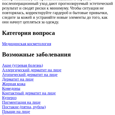
послеоперационный уход дают прогнозируемый эстетический
результат и сводят риски к минимуму. Чтобы ситуация не
повторялась, корректируйте гардероб и бытовые привычки,
следите за кожей и устраняйте новые элементы до того, как
они начнут цепляться за одежду.
Категория вопроса
Медицинская косметология
Возможные заболевания
Акне (угревая болезнь)
Аллергический дерматит на лице
Атопический дерматит на лице
Дерматит на лице
Жирная кожа
Комедоны
Контактный дерматит на лице
Купероз
Пигментация на лице
Постакне (пятна, рубцы)
Прыщи на лице