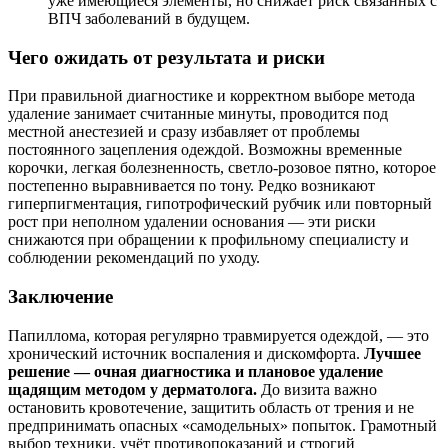
уже имеющиеся элементы, но снижает риск связанных с
ВПЧ заболеваний в будущем.
Чего ожидать от результата и риски
При правильной диагностике и корректном выборе метода
удаление занимает считанные минуты, проводится под
местной анестезией и сразу избавляет от проблемы
постоянного зацепления одеждой. Возможны временные
корочки, легкая болезненность, светло-розовое пятно, которое
постепенно выравнивается по тону. Редко возникают
гиперпигментация, гипотрофический рубчик или повторный
рост при неполном удалении основания — эти риски
снижаются при обращении к профильному специалисту и
соблюдении рекомендаций по уходу.
Заключение
Папиллома, которая регулярно травмируется одеждой, — это
хронический источник воспаления и дискомфорта.
Лучшее
решение — очная диагностика и плановое удаление
щадящим методом у дерматолога.
До визита важно
остановить кровотечение, защитить область от трения и не
предпринимать опасных «самодельных» попыток. Грамотный
выбор техники, учёт противопоказаний и строгий