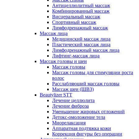
Антицеллюлитный массаж
Комбинированный массаж
Висцеральный массаж
Спортивный массаж
Лимфодренажный массаж
Массаж лица
Медицинский массаж лица
Пластический массаж лица
Лимфодренажный массаж лица
Лифтинг-массаж лица
Массаж головы и шеи
Массаж головы
Массаж головы для стимуляции роста
волос
Расслабляющий массаж головы
Массаж шеи (ШВЗ)
Beautylizer STT
Лечение целлюлита
Лечение фиброза
Уменьшение жировых отложений
Детокс-омоложение тела
Миорелаксация
Аппаратная подтяжка кожи
Коррекция фигуры без операции