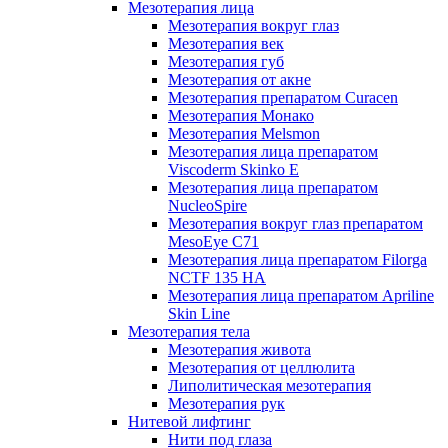
Мезотерапия лица
Мезотерапия вокруг глаз
Мезотерапия век
Мезотерапия губ
Мезотерапия от акне
Мезотерапия препаратом Curacen
Мезотерапия Монако
Мезотерапия Melsmon
Мезотерапия лица препаратом
Viscoderm Skinko E
Мезотерапия лица препаратом
NucleoSpire
Мезотерапия вокруг глаз препаратом
MesoEye С71
Мезотерапия лица препаратом Filorga
NCTF 135 HA
Мезотерапия лица препаратом Apriline
Skin Line
Мезотерапия тела
Мезотерапия живота
Мезотерапия от целлюлита
Липолитическая мезотерапия
Мезотерапия рук
Нитевой лифтинг
Нити под глаза