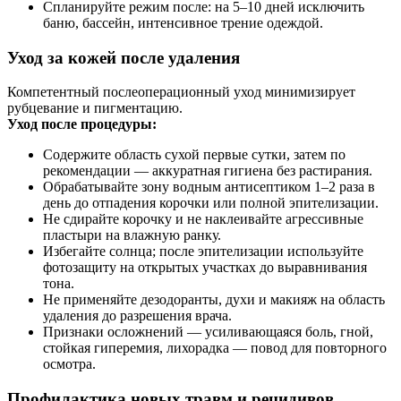
Спланируйте режим после: на 5–10 дней исключить
баню, бассейн, интенсивное трение одеждой.
Уход за кожей после удаления
Компетентный послеоперационный уход минимизирует
рубцевание и пигментацию.
Уход после процедуры:
Содержите область сухой первые сутки, затем по
рекомендации — аккуратная гигиена без растирания.
Обрабатывайте зону водным антисептиком 1–2 раза в
день до отпадения корочки или полной эпителизации.
Не сдирайте корочку и не наклеивайте агрессивные
пластыри на влажную ранку.
Избегайте солнца; после эпителизации используйте
фотозащиту на открытых участках до выравнивания
тона.
Не применяйте дезодоранты, духи и макияж на область
удаления до разрешения врача.
Признаки осложнений — усиливающаяся боль, гной,
стойкая гиперемия, лихорадка — повод для повторного
осмотра.
Профилактика новых травм и рецидивов