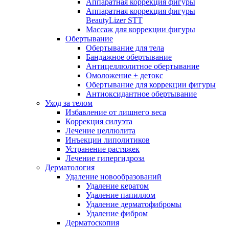
Аппаратная коррекция фигуры
Аппаратная коррекция фигуры
BeautyLizer STT
Массаж для коррекции фигуры
Обертывание
Обертывание для тела
Бандажное обертывание
Антицеллюлитное обертывание
Омоложение + детокс
Обертывание для коррекции фигуры
Антиоксидантное обертывание
Уход за телом
Избавление от лишнего веса
Коррекция силуэта
Лечение целлюлита
Инъекции липолитиков
Устранение растяжек
Лечение гипергидроза
Дерматология
Удаление новообразований
Удаление кератом
Удаление папиллом
Удаление дерматофибромы
Удаление фибром
Дерматоскопия