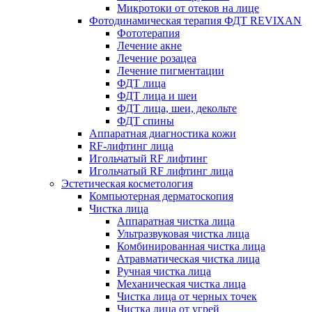
Микротоки от отеков на лице
Фотодинамическая терапия ФДТ REVIXAN
Фототерапия
Лечение акне
Лечение розацеа
Лечение пигментации
ФДТ лица
ФДТ лица и шеи
ФДТ лица, шеи, декольте
ФДТ спины
Аппаратная диагностика кожи
RF-лифтинг лица
Игольчатый RF лифтинг
Игольчатый RF лифтинг лица
Эстетическая косметология
Компьютерная дерматоскопия
Чистка лица
Аппаратная чистка лица
Ультразвуковая чистка лица
Комбинированная чистка лица
Атравматическая чистка лица
Ручная чистка лица
Механическая чистка лица
Чистка лица от черных точек
Чистка лица от угрей