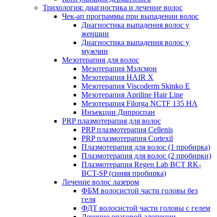
Трихология: диагностика и лечение волос
Чек-ап программы при выпадении волос
Диагностика выпадения волос у
женщин
Диагностика выпадения волос у
мужчин
Мезотерапия для волос
Мезотерапия Мэлсмон
Мезотерапия HAIR X
Мезотерапия Viscoderm Skinko E
Мезотерапия Apriline Hair Line
Мезотерапия Filorga NCTF 135 HA
Инъекции Дипроспан
PRP плазмотерапия для волос
PRP плазмотерапия Cellenis
PRP плазмотерапия Cortexil
Плазмотерапия для волос (1 пробирка)
Плазмотерапия для волос (2 пробирки)
Плазмотерапия Regen Lab BCT RK-
BCT-SP (синяя пробирка)
Лечение волос лазером
ФБМ волосистой части головы без
геля
ФДТ волосистой части головы с гелем
Лечение очаговой алопеции