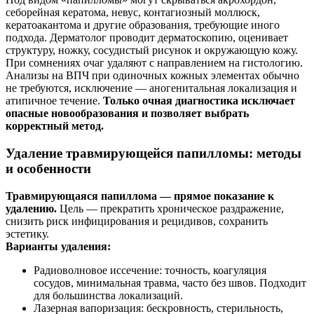
себорейная кератома, невус, контагиозный моллюск,
кератоакантома и другие образования, требующие иного
подхода. Дерматолог проводит дерматоскопию, оценивает
структуру, ножку, сосудистый рисунок и окружающую кожу.
При сомнениях очаг удаляют с направлением на гистологию.
Анализы на ВПЧ при одиночных кожных элементах обычно
не требуются, исключение — аногенитальная локализация и
атипичное течение.
Только очная диагностика исключает
опасные новообразования и позволяет выбрать
корректный метод.
Удаление травмирующейся папилломы: методы
и особенности
Травмирующаяся папиллома — прямое показание к
удалению.
Цель — прекратить хроническое раздражение,
снизить риск инфицирования и рецидивов, сохранить
эстетику.
Варианты удаления:
Радиоволновое иссечение: точность, коагуляция
сосудов, минимальная травма, часто без швов. Подходит
для большинства локализаций.
Лазерная вапоризация: бескровность, стерильность,