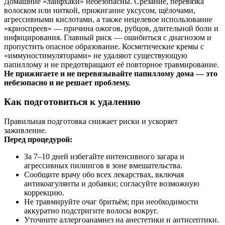
Домашние «лайфхаки» небезопасны. Срезание, перевязка
волоском или ниткой, прижигание уксусом, щёлочами,
агрессивными кислотами, а также нецелевое использование
«криоспреев» — причина ожогов, рубцов, длительной боли и
инфицирования. Главный риск — ошибиться с диагнозом и
пропустить опасное образование. Косметические кремы с
«иммуностимуляторами» не удаляют существующую
папиллому и не предотвращают её повторное травмирование.
Не прижигаете и не перевязывайте папиллому дома — это
небезопасно и не решает проблему.
Как подготовиться к удалению
Правильная подготовка снижает риски и ускоряет
заживление.
Перед процедурой:
За 7–10 дней избегайте интенсивного загара и
агрессивных пилингов в зоне вмешательства.
Сообщите врачу обо всех лекарствах, включая
антикоагулянты и добавки; согласуйте возможную
коррекцию.
Не травмируйте очаг бритьём; при необходимости
аккуратно подстригите волосы вокруг.
Уточните аллергоанамнез на анестетики и антисептики.