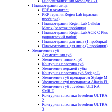
Биоревитализация MesoEye C71
Плазмотерапия лица
PRP плазмогель
PRP терапия Regen Lab (красная
пробирка)
Плазмотерапия Regen Lab Cellular
Matrix (золотая пробирка)
Плазмотерапия Regen Lab ACR-C Plus
(королевский набор)
Плазмотерапия для лица (1 пробирка)
Плазмотерапия для лица (2 пробирки)
Увеличение губ
Аугментация губ
Увеличение тонких губ
Контурная пластика губ
Увеличение верхней губы
Контурная пластика губ Stylage L
Увеличение губ препаратом Stylage M
Увеличение губ препаратом Aliaxin FL
Увеличение губ Juvederm ULTRA
SMILE
Контурная пластика Juvederm ULTRA
2
Контурная пластика Juvederm ULTRA
3