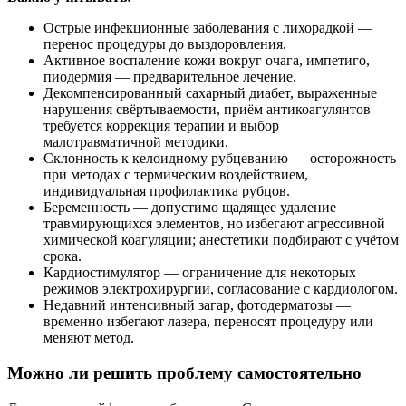
Острые инфекционные заболевания с лихорадкой —
перенос процедуры до выздоровления.
Активное воспаление кожи вокруг очага, импетиго,
пиодермия — предварительное лечение.
Декомпенсированный сахарный диабет, выраженные
нарушения свёртываемости, приём антикоагулянтов —
требуется коррекция терапии и выбор
малотравматичной методики.
Склонность к келоидному рубцеванию — осторожность
при методах с термическим воздействием,
индивидуальная профилактика рубцов.
Беременность — допустимо щадящее удаление
травмирующихся элементов, но избегают агрессивной
химической коагуляции; анестетики подбирают с учётом
срока.
Кардиостимулятор — ограничение для некоторых
режимов электрохирургии, согласование с кардиологом.
Недавний интенсивный загар, фотодерматозы —
временно избегают лазера, переносят процедуру или
меняют метод.
Можно ли решить проблему самостоятельно