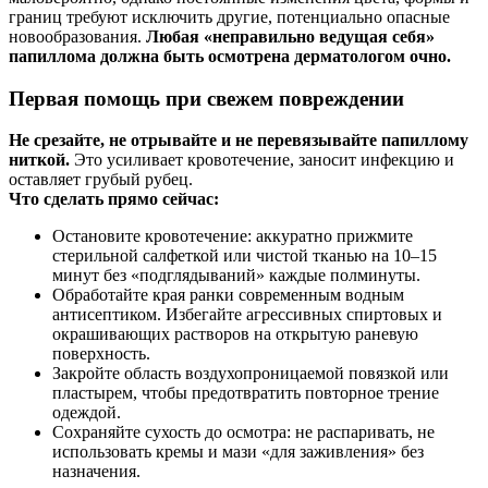
границ требуют исключить другие, потенциально опасные
новообразования.
Любая «неправильно ведущая себя»
папиллома должна быть осмотрена дерматологом очно.
Первая помощь при свежем повреждении
Не срезайте, не отрывайте и не перевязывайте папиллому
ниткой.
Это усиливает кровотечение, заносит инфекцию и
оставляет грубый рубец.
Что сделать прямо сейчас:
Остановите кровотечение: аккуратно прижмите
стерильной салфеткой или чистой тканью на 10–15
минут без «подглядываний» каждые полминуты.
Обработайте края ранки современным водным
антисептиком. Избегайте агрессивных спиртовых и
окрашивающих растворов на открытую раневую
поверхность.
Закройте область воздухопроницаемой повязкой или
пластырем, чтобы предотвратить повторное трение
одеждой.
Сохраняйте сухость до осмотра: не распаривать, не
использовать кремы и мази «для заживления» без
назначения.