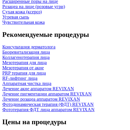
Расширенные поры на лице
Розацеа на лице (розовые угри)
Сухая кожа (ксероз)
Угревая сыпь
Чувствительная кожа
Рекомендуемые процедуры
Консультация дерматолога
Биоревитализация лица
Коллагенотерапия лица
Мезотерапия для лица
Мезотерапия от акне
PRP терапия для лица
RF-лифтинг лица
Аппаратная чистка лица
Лечение акне аппаратом REVIXAN
Лечение пигментации аппаратом REVIXAN
Лечение розацеа аппаратом REVIXAN
Фотодинамическая терапия (ФДТ) REVIXAN
Фототерапия ФДТ лица аппаратом REVIXAN
Цены на процедуры