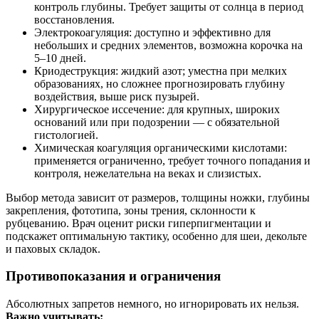
контроль глубины. Требует защиты от солнца в период
восстановления.
Электрокоагуляция: доступно и эффективно для
небольших и средних элементов, возможна корочка на
5–10 дней.
Криодеструкция: жидкий азот; уместна при мелких
образованиях, но сложнее прогнозировать глубину
воздействия, выше риск пузырей.
Хирургическое иссечение: для крупных, широких
оснований или при подозрении — с обязательной
гистологией.
Химическая коагуляция органическими кислотами:
применяется ограниченно, требует точного попадания и
контроля, нежелательна на веках и слизистых.
Выбор метода зависит от размеров, толщины ножки, глубины
закрепления, фототипа, зоны трения, склонности к
рубцеванию. Врач оценит риски гиперпигментации и
подскажет оптимальную тактику, особенно для шеи, декольте
и паховых складок.
Противопоказания и ограничения
Абсолютных запретов немного, но игнорировать их нельзя.
Важно учитывать: