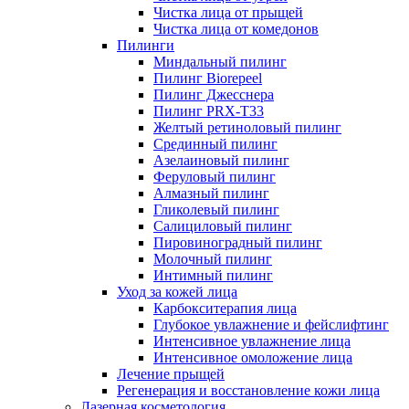
Чистка лица от прыщей
Чистка лица от комедонов
Пилинги
Миндальный пилинг
Пилинг Biorepeel
Пилинг Джесснера
Пилинг PRX-T33
Желтый ретиноловый пилинг
Срединный пилинг
Азелаиновый пилинг
Феруловый пилинг
Алмазный пилинг
Гликолевый пилинг
Салициловый пилинг
Пировиноградный пилинг
Молочный пилинг
Интимный пилинг
Уход за кожей лица
Карбокситерапия лица
Глубокое увлажнение и фейслифтинг
Интенсивное увлажнение лица
Интенсивное омоложение лица
Лечение прыщей
Регенерация и восстановление кожи лица
Лазерная косметология