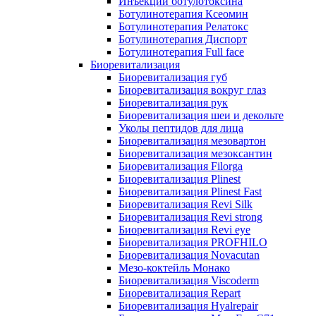
Инъекции ботулотоксина
Ботулинотерапия Ксеомин
Ботулинотерапия Релатокс
Ботулинотерапия Диспорт
Ботулинотерапия Full face
Биоревитализация
Биоревитализация губ
Биоревитализация вокруг глаз
Биоревитализация рук
Биоревитализация шеи и декольте
Уколы пептидов для лица
Биоревитализация мезовартон
Биоревитализация мезоксантин
Биоревитализация Filorga
Биоревитализация Plinest
Биоревитализация Plinest Fast
Биоревитализация Revi Silk
Биоревитализация Revi strong
Биоревитализация Revi eye
Биоревитализация PROFHILO
Биоревитализация Novacutan
Мезо-коктейль Монако
Биоревитализация Viscoderm
Биоревитализация Repart
Биоревитализация Hyalrepair