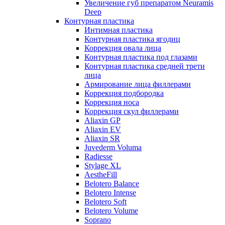
Увеличение губ препаратом Neuramis
Deep
Контурная пластика
Интимная пластика
Контурная пластика ягодиц
Коррекция овала лица
Контурная пластика под глазами
Контурная пластика средней трети
лица
Армирование лица филлерами
Коррекция подбородка
Коррекция носа
Коррекция скул филлерами
Aliaxin GP
Aliaxin EV
Aliaxin SR
Juvederm Voluma
Radiesse
Stylage XL
AestheFill
Belotero Balance
Belotero Intense
Belotero Soft
Belotero Volume
Soprano