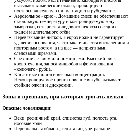
уксусом, йодом. Растительные алкалоиды и кислоты
вызывают химические ожоги, провоцируют
поствоспалительную пигментацию и рубцевание.
Аэрозольное «крио». Домашние смеси не обеспечивают
стабильную температуру и контролируемую зону
заморозки, есть риск холодового некроза соседних
тканей и длительного отёка.
Перевязывание ниткой. Некроз ножки не гарантирует
удаления основания, часто заканчивается воспалением и
повторным ростом, а на шее — неприятными
следовыми шрамами.
Срезание лезвием или ножницами. Высокий риск
кровотечения, заноса микробов и формирования
«колючего» рубца.
Кислотные пилинги высокой концентрации.
Неконтролируемое проникновение вглубь вызывает
стойкие ожоги и дисхромии.
Зоны и признаки, при которых трогать нельзя
Опасные локализации:
Веки, ресничный край, слизистая губ, полость рта,
носовые ходы.
Перианальная область, гениталии, уретральное