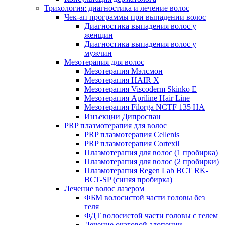
Трихология: диагностика и лечение волос
Чек-ап программы при выпадении волос
Диагностика выпадения волос у
женщин
Диагностика выпадения волос у
мужчин
Мезотерапия для волос
Мезотерапия Мэлсмон
Мезотерапия HAIR X
Мезотерапия Viscoderm Skinko E
Мезотерапия Apriline Hair Line
Мезотерапия Filorga NCTF 135 HA
Инъекции Дипроспан
PRP плазмотерапия для волос
PRP плазмотерапия Cellenis
PRP плазмотерапия Cortexil
Плазмотерапия для волос (1 пробирка)
Плазмотерапия для волос (2 пробирки)
Плазмотерапия Regen Lab BCT RK-
BCT-SP (синяя пробирка)
Лечение волос лазером
ФБМ волосистой части головы без
геля
ФДТ волосистой части головы с гелем
Лечение очаговой алопеции