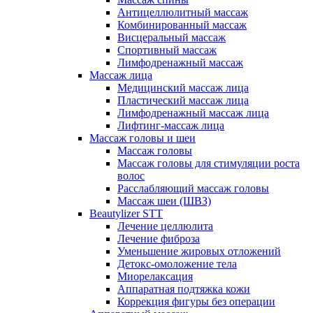
Антицеллюлитный массаж
Комбинированный массаж
Висцеральный массаж
Спортивный массаж
Лимфодренажный массаж
Массаж лица
Медицинский массаж лица
Пластический массаж лица
Лимфодренажный массаж лица
Лифтинг-массаж лица
Массаж головы и шеи
Массаж головы
Массаж головы для стимуляции роста
волос
Расслабляющий массаж головы
Массаж шеи (ШВЗ)
Beautylizer STT
Лечение целлюлита
Лечение фиброза
Уменьшение жировых отложений
Детокс-омоложение тела
Миорелаксация
Аппаратная подтяжка кожи
Коррекция фигуры без операции