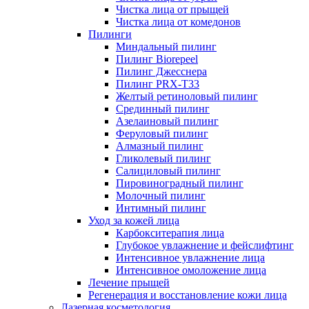
Чистка лица от прыщей
Чистка лица от комедонов
Пилинги
Миндальный пилинг
Пилинг Biorepeel
Пилинг Джесснера
Пилинг PRX-T33
Желтый ретиноловый пилинг
Срединный пилинг
Азелаиновый пилинг
Феруловый пилинг
Алмазный пилинг
Гликолевый пилинг
Салициловый пилинг
Пировиноградный пилинг
Молочный пилинг
Интимный пилинг
Уход за кожей лица
Карбокситерапия лица
Глубокое увлажнение и фейслифтинг
Интенсивное увлажнение лица
Интенсивное омоложение лица
Лечение прыщей
Регенерация и восстановление кожи лица
Лазерная косметология