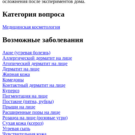
осложнения после экспериментов дома.
Категория вопроса
Медицинская косметология
Возможные заболевания
Акне (угревая болезнь)
Аллергический дерматит на лице
Атопический дерматит на лице
Дерматит на лице
Жирная кожа
Комедоны
Контактный дерматит на лице
Купероз
Пигментация на лице
Постакне (пятна, рубцы)
Прыщи на лице
Расширенные поры на лице
Розацеа на лице (розовые угри)
Сухая кожа (ксероз)
Угревая сыпь
Чувствительная кожа