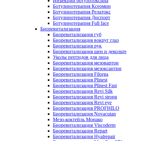
Инъекции ботулотоксина
Ботулинотерапия Ксеомин
Ботулинотерапия Релатокс
Ботулинотерапия Диспорт
Ботулинотерапия Full face
Биоревитализация
Биоревитализация губ
Биоревитализация вокруг глаз
Биоревитализация рук
Биоревитализация шеи и декольте
Уколы пептидов для лица
Биоревитализация мезовартон
Биоревитализация мезоксантин
Биоревитализация Filorga
Биоревитализация Plinest
Биоревитализация Plinest Fast
Биоревитализация Revi Silk
Биоревитализация Revi strong
Биоревитализация Revi eye
Биоревитализация PROFHILO
Биоревитализация Novacutan
Мезо-коктейль Монако
Биоревитализация Viscoderm
Биоревитализация Repart
Биоревитализация Hyalrepair