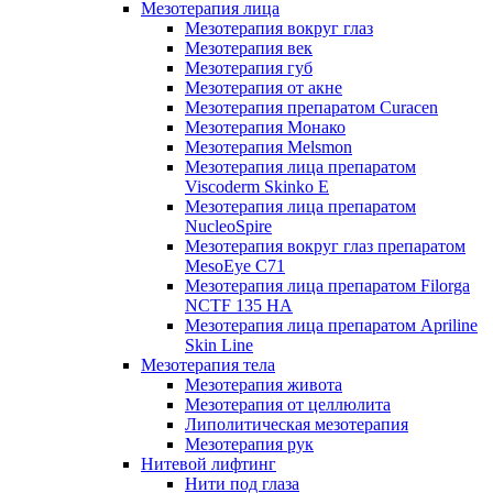
Мезотерапия лица
Мезотерапия вокруг глаз
Мезотерапия век
Мезотерапия губ
Мезотерапия от акне
Мезотерапия препаратом Curacen
Мезотерапия Монако
Мезотерапия Melsmon
Мезотерапия лица препаратом
Viscoderm Skinko E
Мезотерапия лица препаратом
NucleoSpire
Мезотерапия вокруг глаз препаратом
MesoEye С71
Мезотерапия лица препаратом Filorga
NCTF 135 HA
Мезотерапия лица препаратом Apriline
Skin Line
Мезотерапия тела
Мезотерапия живота
Мезотерапия от целлюлита
Липолитическая мезотерапия
Мезотерапия рук
Нитевой лифтинг
Нити под глаза