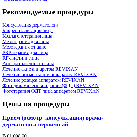
Рекомендуемые процедуры
Консультация дерматолога
Биоревитализация лица
Коллагенотерапия лица
Мезотерапия для лица
Мезотерапия от акне
PRP терапия для лица
RF-лифтинг лица
Аппаратная чистка лица
Лечение акне аппаратом REVIXAN
Лечение пигментации аппаратом REVIXAN
Лечение розацеа аппаратом REVIXAN
Фотодинамическая терапия (ФДТ) REVIXAN
Фототерапия ФДТ лица аппаратом REVIXAN
Цены на процедуры
Прием (осмотр, консультация) врача-
дерматолога первичный
В 01.008.001