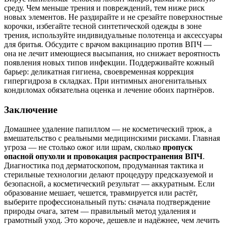
среду. Чем меньше трения и повреждений, тем ниже риск
новых элементов. Не раздирайте и не срезайте поверхностные
корочки, избегайте тесной синтетической одежды в зоне
трения, используйте индивидуальные полотенца и аксессуары
для бритья. Обсудите с врачом вакцинацию против ВПЧ —
она не лечит имеющиеся высыпания, но снижает вероятность
появления новых типов инфекции. Поддерживайте кожный
барьер: деликатная гигиена, своевременная коррекция
гипергидроза в складках. При интимных аногенитальных
кондиломах обязательна оценка и лечение обоих партнёров.
Заключение
Домашнее удаление папиллом — не косметический трюк, а
вмешательство с реальными медицинскими рисками. Главная
угроза — не столько ожог или шрам, сколько
пропуск
опасной опухоли и провокация распространения ВПЧ
.
Диагностика под дерматоскопом, продуманная тактика и
стерильные технологии делают процедуру предсказуемой и
безопасной, а косметический результат — аккуратным. Если
образование мешает, чешется, травмируется или растёт,
выберите профессиональный путь: сначала подтверждение
природы очага, затем — правильный метод удаления и
грамотный уход. Это короче, дешевле и надёжнее, чем лечить