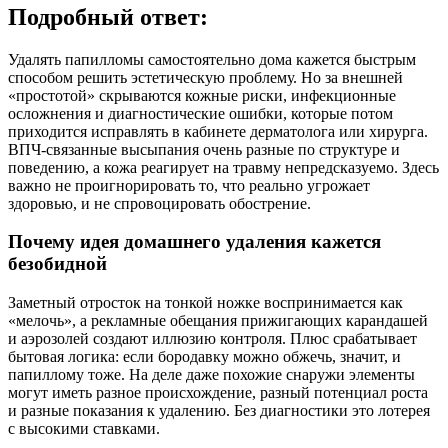
Подробный ответ:
Удалять папилломы самостоятельно дома кажется быстрым
способом решить эстетическую проблему. Но за внешней
«простотой» скрываются кожные риски, инфекционные
осложнения и диагностические ошибки, которые потом
приходится исправлять в кабинете дерматолога или хирурга.
ВПЧ‑связанные высыпания очень разные по структуре и
поведению, а кожа реагирует на травму непредсказуемо. Здесь
важно не проигнорировать то, что реально угрожает
здоровью, и не спровоцировать обострение.
Почему идея домашнего удаления кажется
безобидной
Заметный отросток на тонкой ножке воспринимается как
«мелочь», а рекламные обещания прижигающих карандашей
и аэрозолей создают иллюзию контроля. Плюс срабатывает
бытовая логика: если бородавку можно обжечь, значит, и
папиллому тоже. На деле даже похожие снаружи элементы
могут иметь разное происхождение, разный потенциал роста
и разные показания к удалению. Без диагностики это лотерея
с высокими ставками.