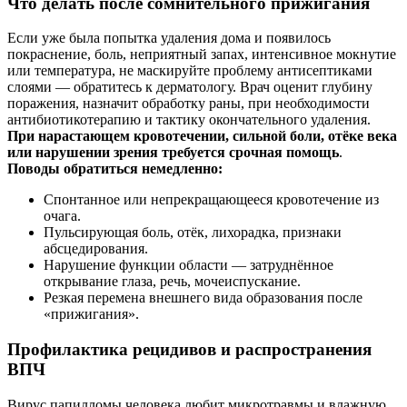
Что делать после сомнительного прижигания
Если уже была попытка удаления дома и появилось
покраснение, боль, неприятный запах, интенсивное мокнутие
или температура, не маскируйте проблему антисептиками
слоями — обратитесь к дерматологу. Врач оценит глубину
поражения, назначит обработку раны, при необходимости
антибиотикотерапию и тактику окончательного удаления.
При нарастающем кровотечении, сильной боли, отёке века
или нарушении зрения требуется срочная помощь
.
Поводы обратиться немедленно:
Спонтанное или непрекращающееся кровотечение из
очага.
Пульсирующая боль, отёк, лихорадка, признаки
абсцедирования.
Нарушение функции области — затруднённое
открывание глаза, речь, мочеиспускание.
Резкая перемена внешнего вида образования после
«прижигания».
Профилактика рецидивов и распространения
ВПЧ
Вирус папилломы человека любит микротравмы и влажную