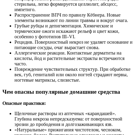
стерильна, легко формируется целлюлит, абсцесс,
импетиго.
Распространение ВПЧ по правилу Кёбнера. Новые
элементы возникают по линии травмы и вокруг очага.
Грубые рубцы и депигментация. Химические и
термические ожоги искажают рельеф и цвет кожи,
особенно у фототипов III–VI.
Рецидив. Поверхностный некроз не удаляет основание и
питающие сосуды, очаг вырастает снова.
Аллергические реакции. Контактные дерматиты на
кислоты, йод и растительные экстракты встречаются
часто.
Повреждение чувствительных структур. При обработке
век, губ, гениталий или около ногтей страдают нервы,
ногтевые матриксы, слизистые.
Чем опасны популярные домашние средства
Опасные практики:
Щелочные растворы из аптечных «карандашей».
Глубина некроза непредсказуема: от поверхностной
эрозии до прободения и долгозаживающих язв.
«Натуральные» прижигания чистотелом, чесноком,