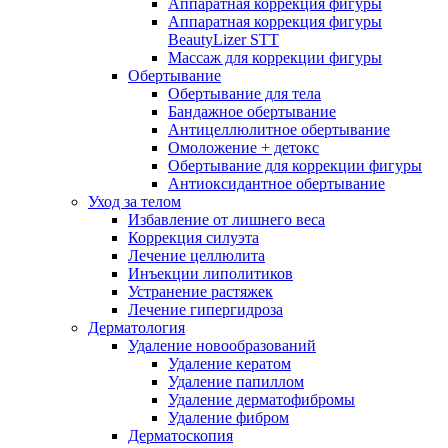
Аппаратная коррекция фигуры
Аппаратная коррекция фигуры
BeautyLizer STT
Массаж для коррекции фигуры
Обертывание
Обертывание для тела
Бандажное обертывание
Антицеллюлитное обертывание
Омоложение + детокс
Обертывание для коррекции фигуры
Антиоксидантное обертывание
Уход за телом
Избавление от лишнего веса
Коррекция силуэта
Лечение целлюлита
Инъекции липолитиков
Устранение растяжек
Лечение гипергидроза
Дерматология
Удаление новообразований
Удаление кератом
Удаление папиллом
Удаление дерматофибромы
Удаление фибром
Дерматоскопия