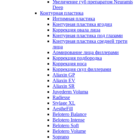
Увеличение губ препаратом Neuramis
Deep
Контурная пластика
Интимная пластика
Контурная пластика ягодиц
Коррекция овала лица
Контурная пластика под глазами
Контурная пластика средней трети
лица
Армирование лица филлерами
Коррекция подбородка
Коррекция носа
Коррекция скул филлерами
Aliaxin GP
Aliaxin EV
Aliaxin SR
Juvederm Voluma
Radiesse
Stylage XL
AestheFill
Belotero Balance
Belotero Intense
Belotero Soft
Belotero Volume
Soprano