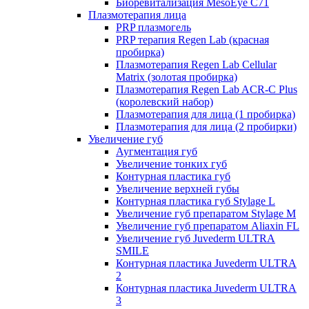
Биоревитализация MesoEye C71
Плазмотерапия лица
PRP плазмогель
PRP терапия Regen Lab (красная
пробирка)
Плазмотерапия Regen Lab Cellular
Matrix (золотая пробирка)
Плазмотерапия Regen Lab ACR-C Plus
(королевский набор)
Плазмотерапия для лица (1 пробирка)
Плазмотерапия для лица (2 пробирки)
Увеличение губ
Аугментация губ
Увеличение тонких губ
Контурная пластика губ
Увеличение верхней губы
Контурная пластика губ Stylage L
Увеличение губ препаратом Stylage M
Увеличение губ препаратом Aliaxin FL
Увеличение губ Juvederm ULTRA
SMILE
Контурная пластика Juvederm ULTRA
2
Контурная пластика Juvederm ULTRA
3