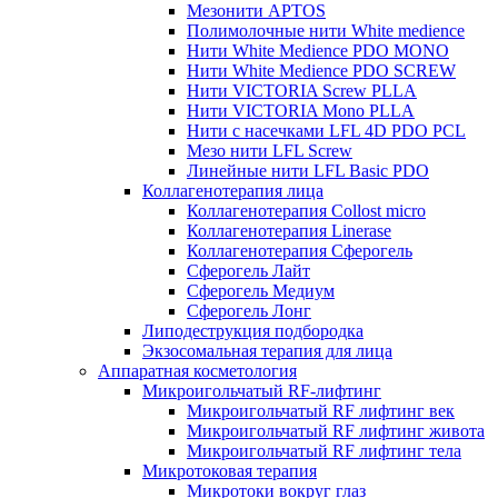
Мезонити APTOS
Полимолочные нити White medience
Нити White Medience PDO MONO
Нити White Medience PDO SCREW
Нити VICTORIA Screw PLLA
Нити VICTORIA Mono PLLA
Нити с насечками LFL 4D PDO PCL
Мезо нити LFL Screw
Линейные нити LFL Basic PDO
Коллагенотерапия лица
Коллагенотерапия Collost micro
Коллагенотерапия Linerase
Коллагенотерапия Сферогель
Сферогель Лайт
Сферогель Медиум
Сферогель Лонг
Липодеструкция подбородка
Экзосомальная терапия для лица
Аппаратная косметология
Микроигольчатый RF-лифтинг
Микроигольчатый RF лифтинг век
Микроигольчатый RF лифтинг живота
Микроигольчатый RF лифтинг тела
Микротоковая терапия
Микротоки вокруг глаз