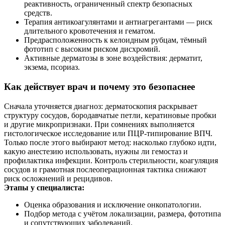
реактивность, ограниченный спектр безопасных
средств.
Терапия антикоагулянтами и антиагрегантами — риск
длительного кровотечения и гематом.
Предрасположенность к келоидным рубцам, тёмный
фототип с высоким риском дисхромий.
Активные дерматозы в зоне воздействия: дерматит,
экзема, псориаз.
Как действует врач и почему это безопаснее
Сначала уточняется диагноз: дерматоскопия раскрывает
структуру сосудов, бородавчатые петли, кератиновые пробки
и другие микропризнаки. При сомнениях выполняется
гистологическое исследование или ПЦР‑типирование ВПЧ.
Только после этого выбирают метод: насколько глубоко идти,
какую анестезию использовать, нужны ли гемостаз и
профилактика инфекции. Контроль стерильности, коагуляция
сосудов и грамотная послеоперационная тактика снижают
риск осложнений и рецидивов.
Этапы у специалиста:
Оценка образования и исключение онкопатологии.
Подбор метода с учётом локализации, размера, фототипа
и сопутствующих заболеваний.