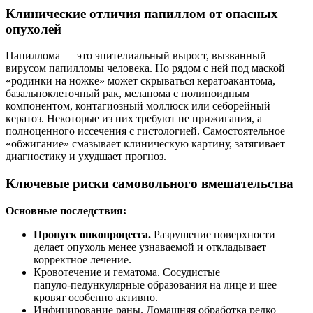
Клинические отличия папиллом от опасных
опухолей
Папиллома — это эпителиальный вырост, вызванный
вирусом папилломы человека. Но рядом с ней под маской
«родинки на ножке» может скрываться кератоакантома,
базальноклеточный рак, меланома с полипоидным
компонентом, контагиозный моллюск или себорейный
кератоз. Некоторые из них требуют не прижигания, а
полноценного иссечения с гистологией. Самостоятельное
«обжигание» смазывает клиническую картину, затягивает
диагностику и ухудшает прогноз.
Ключевые риски самовольного вмешательства
Основные последствия:
Пропуск онкопроцесса.
Разрушение поверхности
делает опухоль менее узнаваемой и откладывает
корректное лечение.
Кровотечение и гематома. Сосудистые
папуло‑педункулярные образования на лице и шее
кровят особенно активно.
Инфицирование раны. Домашняя обработка редко