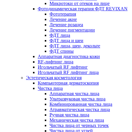
Микротоки от отеков на лице
Фотодинамическая терапия ФДТ REVIXAN
Фототерапия
Лечение акне
Лечение розацеа
Лечение пигментации
ФДТ лица
ФДТ лица и шеи
ФДТ лица, шеи, декольте
ФДТ спины
Аппаратная диагностика кожи
RF-лифтинг лица
Игольчатый RF лифтинг
Игольчатый RF лифтинг лица
Эстетическая косметология
Компьютерная дерматоскопия
Чистка лица
Аппаратная чистка лица
Ультразвуковая чистка лица
Комбинированная чистка лица
Атравматическая чистка лица
Ручная чистка лица
Механическая чистка лица
Чистка лица от черных точек
Чистка лица от угрей