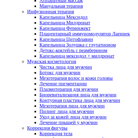
Аппаратный массаж
Мануальная терапия
Инфузионная терапия
Капельница Мексидол
Капельница Милдронат
Капельница Феринжект
Плацентарный иммуномодулятор Лаеннек
Капельница Цитофлавин
Капельница Золушка с глутатионом
Детокс-коктейль с реамберином
Капельница мексидол + милдронат
Мужская косметология
Чистка лица для мужчин
Ботокс для мужчин
Мезотерапия волос и кожи головы
Лечение пигментации
Плазмотерапия для мужчин
Биоревитализация лица для мужчин
Контурная пластика лица для мужчин
Мезотерапия лица для мужчин
Пилинг лица для мужчин
Уход за кожей лица для мужчин
Лечение прыщей у мужчин
Коррекция фигуры
Коррекция тела