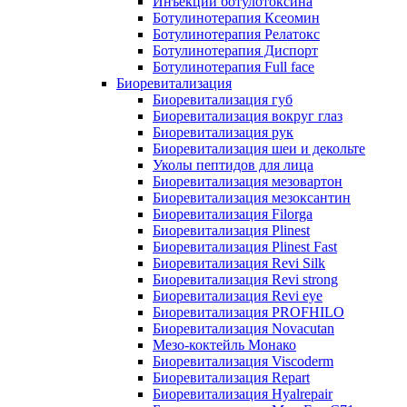
Инъекции ботулотоксина
Ботулинотерапия Ксеомин
Ботулинотерапия Релатокс
Ботулинотерапия Диспорт
Ботулинотерапия Full face
Биоревитализация
Биоревитализация губ
Биоревитализация вокруг глаз
Биоревитализация рук
Биоревитализация шеи и декольте
Уколы пептидов для лица
Биоревитализация мезовартон
Биоревитализация мезоксантин
Биоревитализация Filorga
Биоревитализация Plinest
Биоревитализация Plinest Fast
Биоревитализация Revi Silk
Биоревитализация Revi strong
Биоревитализация Revi eye
Биоревитализация PROFHILO
Биоревитализация Novacutan
Мезо-коктейль Монако
Биоревитализация Viscoderm
Биоревитализация Repart
Биоревитализация Hyalrepair