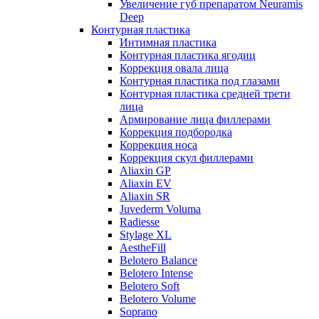
Увеличение губ препаратом Neuramis
Deep
Контурная пластика
Интимная пластика
Контурная пластика ягодиц
Коррекция овала лица
Контурная пластика под глазами
Контурная пластика средней трети
лица
Армирование лица филлерами
Коррекция подбородка
Коррекция носа
Коррекция скул филлерами
Aliaxin GP
Aliaxin EV
Aliaxin SR
Juvederm Voluma
Radiesse
Stylage XL
AestheFill
Belotero Balance
Belotero Intense
Belotero Soft
Belotero Volume
Soprano