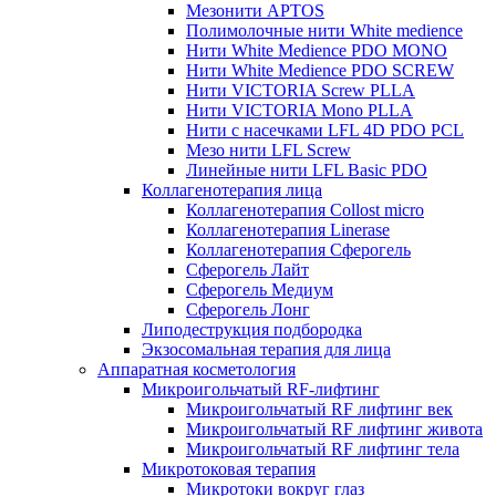
Мезонити APTOS
Полимолочные нити White medience
Нити White Medience PDO MONO
Нити White Medience PDO SCREW
Нити VICTORIA Screw PLLA
Нити VICTORIA Mono PLLA
Нити с насечками LFL 4D PDO PCL
Мезо нити LFL Screw
Линейные нити LFL Basic PDO
Коллагенотерапия лица
Коллагенотерапия Collost micro
Коллагенотерапия Linerase
Коллагенотерапия Сферогель
Сферогель Лайт
Сферогель Медиум
Сферогель Лонг
Липодеструкция подбородка
Экзосомальная терапия для лица
Аппаратная косметология
Микроигольчатый RF-лифтинг
Микроигольчатый RF лифтинг век
Микроигольчатый RF лифтинг живота
Микроигольчатый RF лифтинг тела
Микротоковая терапия
Микротоки вокруг глаз