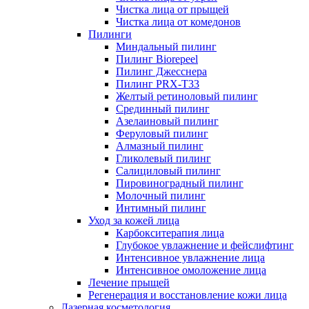
Чистка лица от прыщей
Чистка лица от комедонов
Пилинги
Миндальный пилинг
Пилинг Biorepeel
Пилинг Джесснера
Пилинг PRX-T33
Желтый ретиноловый пилинг
Срединный пилинг
Азелаиновый пилинг
Феруловый пилинг
Алмазный пилинг
Гликолевый пилинг
Салициловый пилинг
Пировиноградный пилинг
Молочный пилинг
Интимный пилинг
Уход за кожей лица
Карбокситерапия лица
Глубокое увлажнение и фейслифтинг
Интенсивное увлажнение лица
Интенсивное омоложение лица
Лечение прыщей
Регенерация и восстановление кожи лица
Лазерная косметология