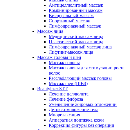
Антицеллюлитный массаж
Комбинированный массаж
Висцеральный массаж
Спортивный массаж
Лимфодренажный массаж
Массаж лица
Медицинский массаж лица
Пластический массаж лица
Лимфодренажный массаж лица
Лифтинг-массаж лица
Массаж головы и шеи
Массаж головы
Массаж головы для стимуляции роста
волос
Расслабляющий массаж головы
Массаж шеи (ШВЗ)
Beautylizer STT
Лечение целлюлита
Лечение фиброза
Уменьшение жировых отложений
Детокс-омоложение тела
Миорелаксация
Аппаратная подтяжка кожи
Коррекция фигуры без операции