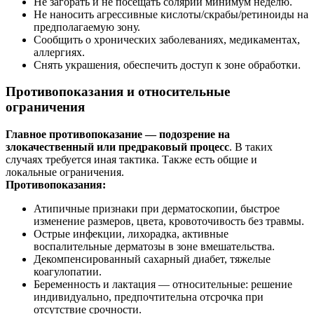
Не загорать и не посещать солярий минимум неделю.
Не наносить агрессивные кислоты/скрабы/ретиноиды на
предполагаемую зону.
Сообщить о хронических заболеваниях, медикаментах,
аллергиях.
Снять украшения, обеспечить доступ к зоне обработки.
Противопоказания и относительные
ограничения
Главное противопоказание — подозрение на
злокачественный или предраковый процесс
. В таких
случаях требуется иная тактика. Также есть общие и
локальные ограничения.
Противопоказания:
Атипичные признаки при дерматоскопии, быстрое
изменение размеров, цвета, кровоточивость без травмы.
Острые инфекции, лихорадка, активные
воспалительные дерматозы в зоне вмешательства.
Декомпенсированный сахарный диабет, тяжелые
коагулопатии.
Беременность и лактация — относительные: решение
индивидуально, предпочтительна отсрочка при
отсутствие срочности.