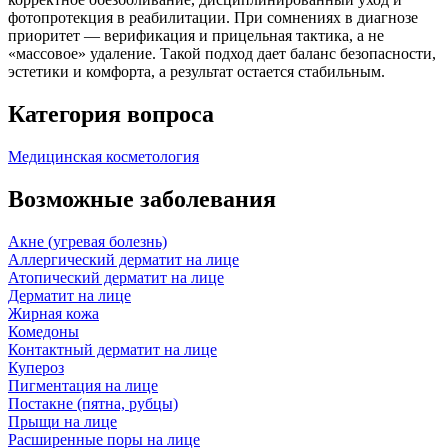
фотопротекция в реабилитации. При сомнениях в диагнозе
приоритет — верификация и прицельная тактика, а не
«массовое» удаление. Такой подход дает баланс безопасности,
эстетики и комфорта, а результат остается стабильным.
Категория вопроса
Медицинская косметология
Возможные заболевания
Акне (угревая болезнь)
Аллергический дерматит на лице
Атопический дерматит на лице
Дерматит на лице
Жирная кожа
Комедоны
Контактный дерматит на лице
Купероз
Пигментация на лице
Постакне (пятна, рубцы)
Прыщи на лице
Расширенные поры на лице