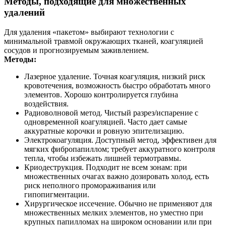
Методы, подходящие для множественных
удалений
Для удаления «пакетом» выбирают технологии с
минимальной травмой окружающих тканей, коагуляцией
сосудов и прогнозируемым заживлением.
Методы:
Лазерное удаление. Точная коагуляция, низкий риск
кровотечения, возможность быстро обработать много
элементов. Хорошо контролируется глубина
воздействия.
Радиоволновой метод. Чистый разрез/испарение с
одновременной коагуляцией. Часто дает самые
аккуратные корочки и ровную эпителизацию.
Электрокоагуляция. Доступный метод, эффективен для
мягких фибропапиллом; требует аккуратного контроля
тепла, чтобы избежать лишней термотравмы.
Криодеструкция. Подходит не всем зонам: при
множественных очагах важно дозировать холод, есть
риск неполного промораживания или
гипопигментации.
Хирургическое иссечение. Обычно не применяют для
множественных мелких элементов, но уместно при
крупных папилломах на широком основании или при