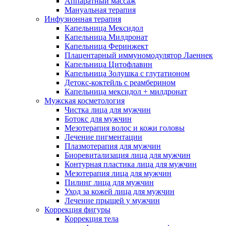
Аппаратный массаж
Мануальная терапия
Инфузионная терапия
Капельница Мексидол
Капельница Милдронат
Капельница Феринжект
Плацентарный иммуномодулятор Лаеннек
Капельница Цитофлавин
Капельница Золушка с глутатионом
Детокс-коктейль с реамберином
Капельница мексидол + милдронат
Мужская косметология
Чистка лица для мужчин
Ботокс для мужчин
Мезотерапия волос и кожи головы
Лечение пигментации
Плазмотерапия для мужчин
Биоревитализация лица для мужчин
Контурная пластика лица для мужчин
Мезотерапия лица для мужчин
Пилинг лица для мужчин
Уход за кожей лица для мужчин
Лечение прыщей у мужчин
Коррекция фигуры
Коррекция тела