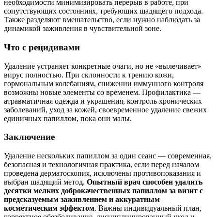
необходимости минимизировать перерыв в работе, при
сопутствующих состояниях, требующих щадящего подхода.
Также разделяют вмешательство, если нужно наблюдать за
динамикой заживления в чувствительной зоне.
Что с рецидивами
Удаление устраняет конкретные очаги, но не «вылечивает»
вирус полностью. При склонности к трению кожи,
гормональным колебаниям, снижении иммунного контроля
возможны новые элементы со временем. Профилактика —
атравматичная одежда и украшения, контроль хронических
заболеваний, уход за кожей, своевременное удаление свежих
единичных папиллом, пока они малы.
Заключение
Удаление нескольких папиллом за один сеанс — современная,
безопасная и технологичная практика, если перед началом
проведена дерматоскопия, исключены противопоказания и
выбран щадящий метод.
Опытный врач способен удалить
десятки мелких доброкачественных папиллом за визит с
предсказуемым заживлением и аккуратным
косметическим эффектом
. Важны индивидуальный план,
корректное обезболивание, дисциплинированный уход и