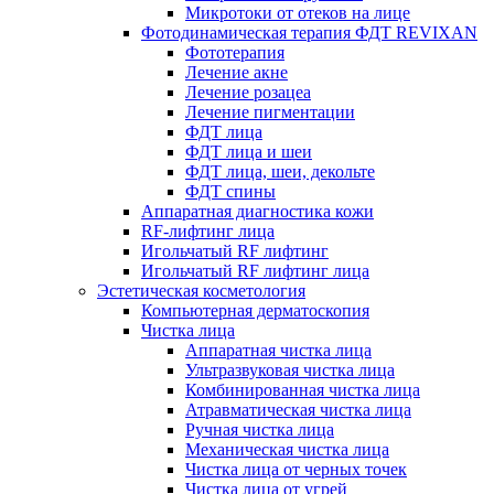
Микротоки от отеков на лице
Фотодинамическая терапия ФДТ REVIXAN
Фототерапия
Лечение акне
Лечение розацеа
Лечение пигментации
ФДТ лица
ФДТ лица и шеи
ФДТ лица, шеи, декольте
ФДТ спины
Аппаратная диагностика кожи
RF-лифтинг лица
Игольчатый RF лифтинг
Игольчатый RF лифтинг лица
Эстетическая косметология
Компьютерная дерматоскопия
Чистка лица
Аппаратная чистка лица
Ультразвуковая чистка лица
Комбинированная чистка лица
Атравматическая чистка лица
Ручная чистка лица
Механическая чистка лица
Чистка лица от черных точек
Чистка лица от угрей