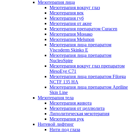
Мезотерапия лица
Мезотерапия вокруг глаз
Мезотерапия век
Мезотерапия губ
Мезотерапия от акне
Мезотерапия препаратом Curacen
Мезотерапия Монако
Мезотерапия Melsmon
Мезотерапия лица препаратом
Viscoderm Skinko E
Мезотерапия лица препаратом
NucleoSpire
Мезотерапия вокруг глаз препаратом
MesoEye С71
Мезотерапия лица препаратом Filorga
NCTF 135 HA
Мезотерапия лица препаратом Apriline
Skin Line
Мезотерапия тела
Мезотерапия живота
Мезотерапия от целлюлита
Липолитическая мезотерапия
Мезотерапия рук
Нитевой лифтинг
Нити под глаза