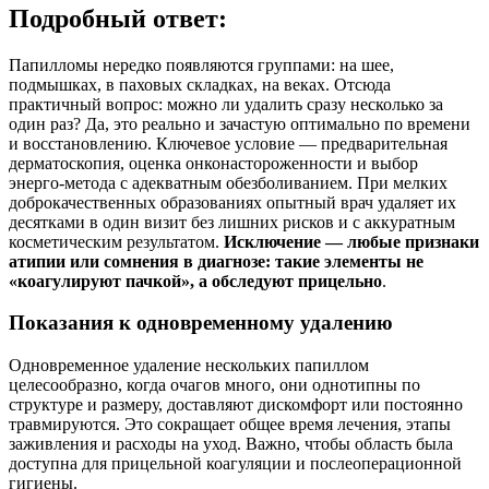
Подробный ответ:
Папилломы нередко появляются группами: на шее,
подмышках, в паховых складках, на веках. Отсюда
практичный вопрос: можно ли удалить сразу несколько за
один раз? Да, это реально и зачастую оптимально по времени
и восстановлению. Ключевое условие — предварительная
дерматоскопия, оценка онконастороженности и выбор
энерго‑метода с адекватным обезболиванием. При мелких
доброкачественных образованиях опытный врач удаляет их
десятками в один визит без лишних рисков и с аккуратным
косметическим результатом.
Исключение — любые признаки
атипии или сомнения в диагнозе: такие элементы не
«коагулируют пачкой», а обследуют прицельно
.
Показания к одновременному удалению
Одновременное удаление нескольких папиллом
целесообразно, когда очагов много, они однотипны по
структуре и размеру, доставляют дискомфорт или постоянно
травмируются. Это сокращает общее время лечения, этапы
заживления и расходы на уход. Важно, чтобы область была
доступна для прицельной коагуляции и послеоперационной
гигиены.