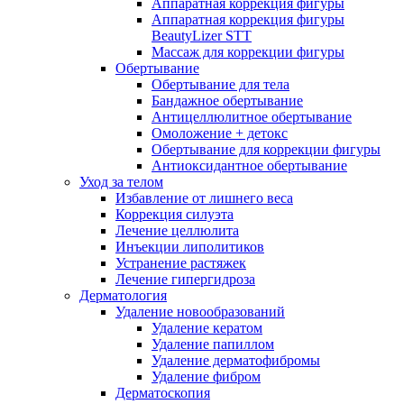
Аппаратная коррекция фигуры
Аппаратная коррекция фигуры
BeautyLizer STT
Массаж для коррекции фигуры
Обертывание
Обертывание для тела
Бандажное обертывание
Антицеллюлитное обертывание
Омоложение + детокс
Обертывание для коррекции фигуры
Антиоксидантное обертывание
Уход за телом
Избавление от лишнего веса
Коррекция силуэта
Лечение целлюлита
Инъекции липолитиков
Устранение растяжек
Лечение гипергидроза
Дерматология
Удаление новообразований
Удаление кератом
Удаление папиллом
Удаление дерматофибромы
Удаление фибром
Дерматоскопия