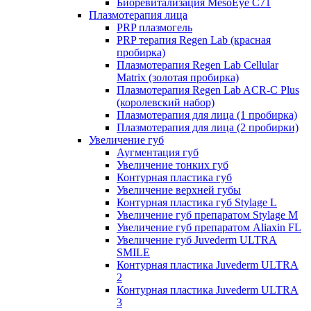
Биоревитализация MesoEye C71
Плазмотерапия лица
PRP плазмогель
PRP терапия Regen Lab (красная
пробирка)
Плазмотерапия Regen Lab Cellular
Matrix (золотая пробирка)
Плазмотерапия Regen Lab ACR-C Plus
(королевский набор)
Плазмотерапия для лица (1 пробирка)
Плазмотерапия для лица (2 пробирки)
Увеличение губ
Аугментация губ
Увеличение тонких губ
Контурная пластика губ
Увеличение верхней губы
Контурная пластика губ Stylage L
Увеличение губ препаратом Stylage M
Увеличение губ препаратом Aliaxin FL
Увеличение губ Juvederm ULTRA
SMILE
Контурная пластика Juvederm ULTRA
2
Контурная пластика Juvederm ULTRA
3