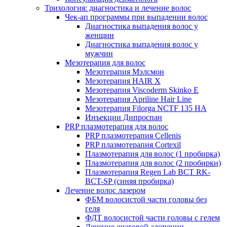
Трихология: диагностика и лечение волос
Чек-ап программы при выпадении волос
Диагностика выпадения волос у
женщин
Диагностика выпадения волос у
мужчин
Мезотерапия для волос
Мезотерапия Мэлсмон
Мезотерапия HAIR X
Мезотерапия Viscoderm Skinko E
Мезотерапия Apriline Hair Line
Мезотерапия Filorga NCTF 135 HA
Инъекции Дипроспан
PRP плазмотерапия для волос
PRP плазмотерапия Cellenis
PRP плазмотерапия Cortexil
Плазмотерапия для волос (1 пробирка)
Плазмотерапия для волос (2 пробирки)
Плазмотерапия Regen Lab BCT RK-
BCT-SP (синяя пробирка)
Лечение волос лазером
ФБМ волосистой части головы без
геля
ФДТ волосистой части головы с гелем
Лечение очаговой алопеции