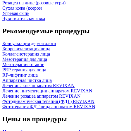
Розацеа на лице (розовые угри)
Сухая кожа (ксероз)
Угревая сыпь
Чувствительная кожа
Рекомендуемые процедуры
Консультация дерматолога
Биоревитализация лица
Коллагенотерапия лица
Мезотерапия для лица
Мезотерапия от акне
PRP терапия для лица
RF-лифтинг лица
Аппаратная чистка лица
Лечение акне аппаратом REVIXAN
Лечение пигментации аппаратом REVIXAN
Лечение розацеа аппаратом REVIXAN
Фотодинамическая терапия (ФДТ) REVIXAN
Фототерапия ФДТ лица аппаратом REVIXAN
Цены на процедуры