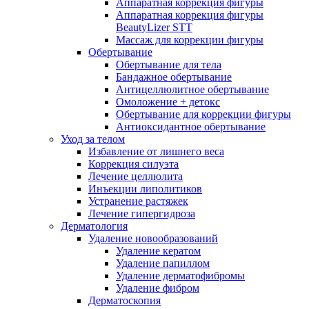
Аппаратная коррекция фигуры
Аппаратная коррекция фигуры
BeautyLizer STT
Массаж для коррекции фигуры
Обертывание
Обертывание для тела
Бандажное обертывание
Антицеллюлитное обертывание
Омоложение + детокс
Обертывание для коррекции фигуры
Антиоксидантное обертывание
Уход за телом
Избавление от лишнего веса
Коррекция силуэта
Лечение целлюлита
Инъекции липолитиков
Устранение растяжек
Лечение гипергидроза
Дерматология
Удаление новообразований
Удаление кератом
Удаление папиллом
Удаление дерматофибромы
Удаление фибром
Дерматоскопия