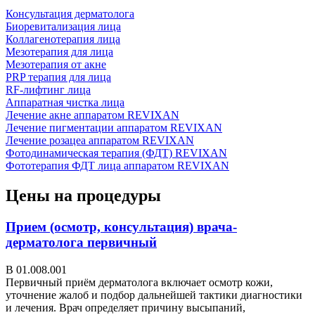
Консультация дерматолога
Биоревитализация лица
Коллагенотерапия лица
Мезотерапия для лица
Мезотерапия от акне
PRP терапия для лица
RF-лифтинг лица
Аппаратная чистка лица
Лечение акне аппаратом REVIXAN
Лечение пигментации аппаратом REVIXAN
Лечение розацеа аппаратом REVIXAN
Фотодинамическая терапия (ФДТ) REVIXAN
Фототерапия ФДТ лица аппаратом REVIXAN
Цены на процедуры
Прием (осмотр, консультация) врача-
дерматолога первичный
В 01.008.001
Первичный приём дерматолога включает осмотр кожи,
уточнение жалоб и подбор дальнейшей тактики диагностики
и лечения. Врач определяет причину высыпаний,