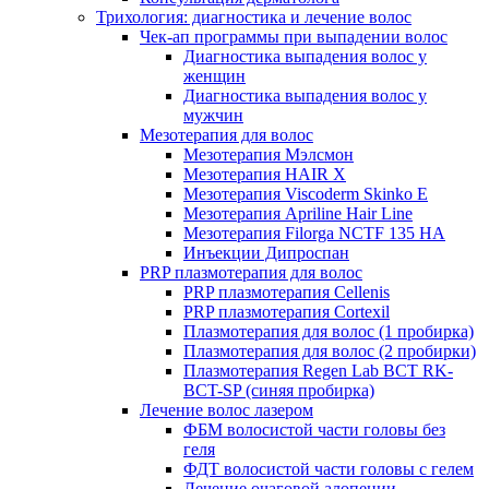
Трихология: диагностика и лечение волос
Чек-ап программы при выпадении волос
Диагностика выпадения волос у
женщин
Диагностика выпадения волос у
мужчин
Мезотерапия для волос
Мезотерапия Мэлсмон
Мезотерапия HAIR X
Мезотерапия Viscoderm Skinko E
Мезотерапия Apriline Hair Line
Мезотерапия Filorga NCTF 135 HA
Инъекции Дипроспан
PRP плазмотерапия для волос
PRP плазмотерапия Cellenis
PRP плазмотерапия Cortexil
Плазмотерапия для волос (1 пробирка)
Плазмотерапия для волос (2 пробирки)
Плазмотерапия Regen Lab BCT RK-
BCT-SP (синяя пробирка)
Лечение волос лазером
ФБМ волосистой части головы без
геля
ФДТ волосистой части головы с гелем
Лечение очаговой алопеции