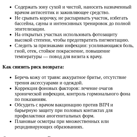
Содержать зону сухой и чистой, наносить назначенный
врачом антисептик и заживляющее средство.
Не срывать корочку, не распаривать участок, избегать
бассейна, сауны и интенсивных тренировок до полной
эпителизации.
На открытых участках использовать фотозащиту
высокой степени, чтобы предотвратить пигментацию.
Следить за признаками инфекции: усиливающаяся боль,
гной, отек, стойкое покраснение, повышение
температуры — повод для визита к врачу.
Как снизить риск возврата:
Беречь кожу от травм: аккуратное бритье, отсутствие
трения аксессуарами и одеждой.
Коррекция фоновых факторов: лечение очагов
хронической инфекции, контроль гормонального фона
по показаниям.
Обсудить с врачом вакцинацию против ВПЧ и
барьерную защиту при половых контактах для
профилактики аногенитальных форм.
Плановые осмотры при множественных или
рецидивирующих образованиях.