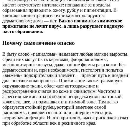
кислот отсутствует интеллект: попадание за пределы
образования приводит к ожогу, рубцу и пигментации. В
клинике концентрация и техника контролируются
дерматологом; дома — нет.
Важно понимать: химическое
прижигание не лечит вирус, а лишь разрушает видимую
часть образования.
Почему самолечение опасно
В быту слово «папиллома» называют любые мягкие выросты.
Среди них могут быть кератомы, фибропапилломы,
меланоцитарные невусы, даже ранние формы рака кожи. Без
дерматоскопии и, при необходимости, гистологии попытка
«выжечь» подозрительный элемент — прямой путь к поздней
диагностике онкопроцесса. Прижигание также травмирует
окружающие ткани, облегчает автозаражение и
распространение очагов по коже и слизистым. Чистотел и
агрессивные кислоты особенно непредсказуемы на тонкой
коже век, шее, в подмышках и интимной зоне. Там легко
образуется стойкий рубец, который заметнее самой
папилломы, появляется гипо- или гиперпигментация,
вторичная инфекция. И, что критично, высок риск ожога глаз
при обработке области век и ресничного края.