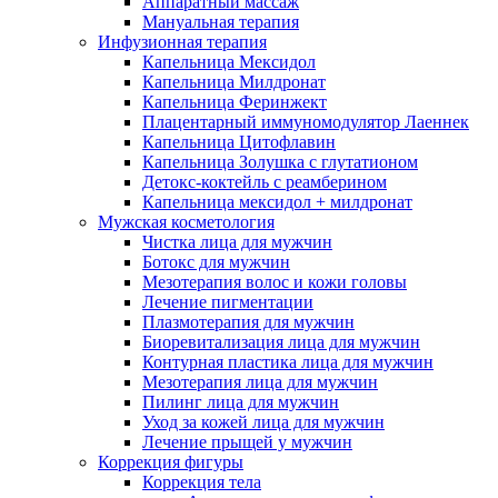
Аппаратный массаж
Мануальная терапия
Инфузионная терапия
Капельница Мексидол
Капельница Милдронат
Капельница Феринжект
Плацентарный иммуномодулятор Лаеннек
Капельница Цитофлавин
Капельница Золушка с глутатионом
Детокс-коктейль с реамберином
Капельница мексидол + милдронат
Мужская косметология
Чистка лица для мужчин
Ботокс для мужчин
Мезотерапия волос и кожи головы
Лечение пигментации
Плазмотерапия для мужчин
Биоревитализация лица для мужчин
Контурная пластика лица для мужчин
Мезотерапия лица для мужчин
Пилинг лица для мужчин
Уход за кожей лица для мужчин
Лечение прыщей у мужчин
Коррекция фигуры
Коррекция тела