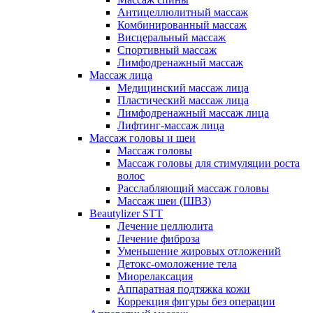
Антицеллюлитный массаж
Комбинированный массаж
Висцеральный массаж
Спортивный массаж
Лимфодренажный массаж
Массаж лица
Медицинский массаж лица
Пластический массаж лица
Лимфодренажный массаж лица
Лифтинг-массаж лица
Массаж головы и шеи
Массаж головы
Массаж головы для стимуляции роста
волос
Расслабляющий массаж головы
Массаж шеи (ШВЗ)
Beautylizer STT
Лечение целлюлита
Лечение фиброза
Уменьшение жировых отложений
Детокс-омоложение тела
Миорелаксация
Аппаратная подтяжка кожи
Коррекция фигуры без операции