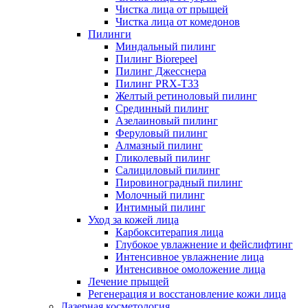
Чистка лица от прыщей
Чистка лица от комедонов
Пилинги
Миндальный пилинг
Пилинг Biorepeel
Пилинг Джесснера
Пилинг PRX-T33
Желтый ретиноловый пилинг
Срединный пилинг
Азелаиновый пилинг
Феруловый пилинг
Алмазный пилинг
Гликолевый пилинг
Салициловый пилинг
Пировиноградный пилинг
Молочный пилинг
Интимный пилинг
Уход за кожей лица
Карбокситерапия лица
Глубокое увлажнение и фейслифтинг
Интенсивное увлажнение лица
Интенсивное омоложение лица
Лечение прыщей
Регенерация и восстановление кожи лица
Лазерная косметология