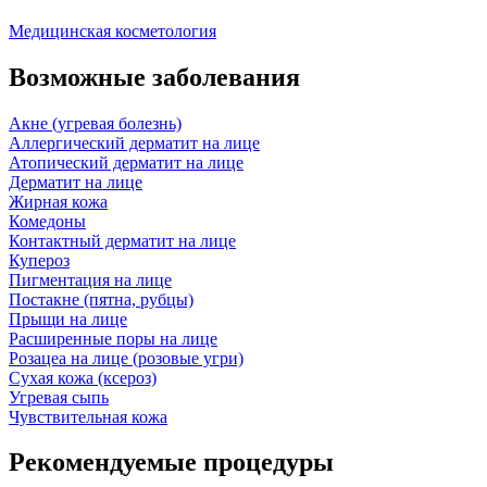
Медицинская косметология
Возможные заболевания
Акне (угревая болезнь)
Аллергический дерматит на лице
Атопический дерматит на лице
Дерматит на лице
Жирная кожа
Комедоны
Контактный дерматит на лице
Купероз
Пигментация на лице
Постакне (пятна, рубцы)
Прыщи на лице
Расширенные поры на лице
Розацеа на лице (розовые угри)
Сухая кожа (ксероз)
Угревая сыпь
Чувствительная кожа
Рекомендуемые процедуры