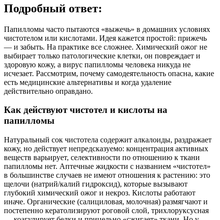
Подробный ответ:
Папилломы часто пытаются «выжечь» в домашних условиях
чистотелом или кислотами. Идея кажется простой: прижечь
— и забыть. На практике все сложнее. Химический ожог не
выбирает только патологические клетки, он повреждает и
здоровую кожу, а вирус папилломы человека никуда не
исчезает. Рассмотрим, почему самодеятельность опасна, какие
есть медицинские альтернативы и когда удаление
действительно оправдано.
Как действуют чистотел и кислоты на
папилломы
Натуральный сок чистотела содержит алкалоиды, раздражает
кожу, но действует непредсказуемо: концентрация активных
веществ варьирует, селективности по отношению к ткани
папилломы нет. Аптечные жидкости с названием «чистотел»
в большинстве случаев не имеют отношения к растению: это
щелочи (натрий/калий гидроксид), которые вызывают
глубокий химический ожог и некроз. Кислоты работают
иначе. Органические (салициловая, молочная) размягчают и
постепенно кератолизируют роговой слой, трихлоруксусная
— коагулирует белки и прицельно «сжигает» ткани. Но у