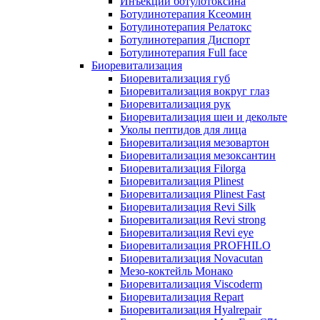
Инъекции ботулотоксина
Ботулинотерапия Ксеомин
Ботулинотерапия Релатокс
Ботулинотерапия Диспорт
Ботулинотерапия Full face
Биоревитализация
Биоревитализация губ
Биоревитализация вокруг глаз
Биоревитализация рук
Биоревитализация шеи и декольте
Уколы пептидов для лица
Биоревитализация мезовартон
Биоревитализация мезоксантин
Биоревитализация Filorga
Биоревитализация Plinest
Биоревитализация Plinest Fast
Биоревитализация Revi Silk
Биоревитализация Revi strong
Биоревитализация Revi eye
Биоревитализация PROFHILO
Биоревитализация Novacutan
Мезо-коктейль Монако
Биоревитализация Viscoderm
Биоревитализация Repart
Биоревитализация Hyalrepair