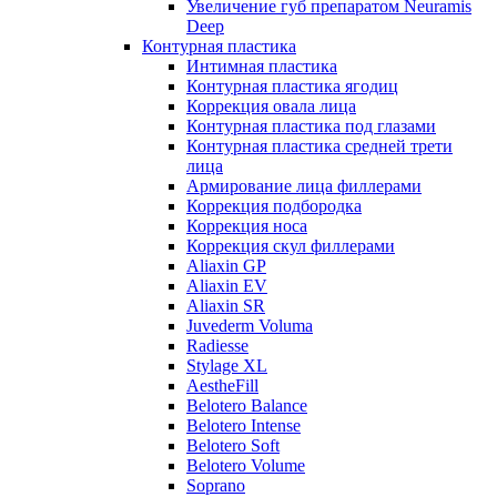
Увеличение губ препаратом Neuramis
Deep
Контурная пластика
Интимная пластика
Контурная пластика ягодиц
Коррекция овала лица
Контурная пластика под глазами
Контурная пластика средней трети
лица
Армирование лица филлерами
Коррекция подбородка
Коррекция носа
Коррекция скул филлерами
Aliaxin GP
Aliaxin EV
Aliaxin SR
Juvederm Voluma
Radiesse
Stylage XL
AestheFill
Belotero Balance
Belotero Intense
Belotero Soft
Belotero Volume
Soprano