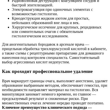
Радиоволновая деструкция с коагуляцией сосудов и
быстрой эпителизацией.
Электрокоагуляция при одиночных элементах с
возможностью гистологии.
Криодеструкция жидким азотом для простых,
небольших образований вне лица и век.
Хирургическое иссечение для крупных, рецидивных
или сомнительных очагов с обязательным
гистологическим исследованием.
Для аногенитальных бородавок в арсенале врача —
прицельная обработка трихлоруксусной кислотой в кабинете,
а также схемы с рецептурными препаратами для домашного
нанесения под контролем специалиста. Самостоятельный
выбор агрессивных кислот недопустим.
Как проходит профессиональное удаление
Врач маркирует границы очага, выполняет анестезию, удаляет
образование выбранным методом, обеспечивает гемостаз, при
необходимости направляет материал на гистологию. Вся
манипуляция занимает немного времени, но главное —
предсказуемый результат и сниженные риски. При
множественных очагах лечение нередко проводят поэтапно.
Ключевое преимущество клинического подхода —