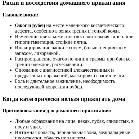
Риски и последствия домашнего прижигания
Главные риски:
Ожог и рубец
на месте маленького косметического
дефекта, особенно в зонах трения и тонкой кожи.
Изменение цвета кожи: поствоспалительная гипер- или
гипопигментация, стойкие пятна.
Инфицирование ранки с гноем, болью, неприятным
запахом, лихорадкой.
Распространение очагов по линии травмы при бритье,
трении одеждой, расчесывании.
Опоздание с диагностикой злокачественных и
предраковых поражений, маскировка границ очага.
Боль и длительное заживление, необходимость
последующей коррекции рубца.
Когда категорически нельзя прижигать дома
Противопоказания для домашнего прижигания:
Любые образования на лице, веках, губах, слизистых, в
носу и ушах.
Интимная область, перианальная зона, межпальцевые
промежутки, область под ногтем.