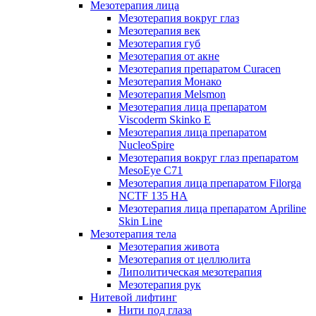
Мезотерапия лица
Мезотерапия вокруг глаз
Мезотерапия век
Мезотерапия губ
Мезотерапия от акне
Мезотерапия препаратом Curacen
Мезотерапия Монако
Мезотерапия Melsmon
Мезотерапия лица препаратом
Viscoderm Skinko E
Мезотерапия лица препаратом
NucleoSpire
Мезотерапия вокруг глаз препаратом
MesoEye С71
Мезотерапия лица препаратом Filorga
NCTF 135 HA
Мезотерапия лица препаратом Apriline
Skin Line
Мезотерапия тела
Мезотерапия живота
Мезотерапия от целлюлита
Липолитическая мезотерапия
Мезотерапия рук
Нитевой лифтинг
Нити под глаза