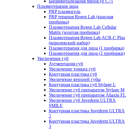
Биоревитализация MesoEye C71
Плазмотерапия лица
PRP плазмогель
PRP терапия Regen Lab (красная
пробирка)
Плазмотерапия Regen Lab Cellular
Matrix (золотая пробирка)
Плазмотерапия Regen Lab ACR-C Plus
(королевский набор)
Плазмотерапия для лица (1 пробирка)
Плазмотерапия для лица (2 пробирки)
Увеличение губ
Аугментация губ
Увеличение тонких губ
Контурная пластика губ
Увеличение верхней губы
Контурная пластика губ Stylage L
Увеличение губ препаратом Stylage M
Увеличение губ препаратом Aliaxin FL
Увеличение губ Juvederm ULTRA
SMILE
Контурная пластика Juvederm ULTRA
2
Контурная пластика Juvederm ULTRA
3