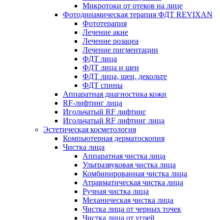
Микротоки от отеков на лице
Фотодинамическая терапия ФДТ REVIXAN
Фототерапия
Лечение акне
Лечение розацеа
Лечение пигментации
ФДТ лица
ФДТ лица и шеи
ФДТ лица, шеи, декольте
ФДТ спины
Аппаратная диагностика кожи
RF-лифтинг лица
Игольчатый RF лифтинг
Игольчатый RF лифтинг лица
Эстетическая косметология
Компьютерная дерматоскопия
Чистка лица
Аппаратная чистка лица
Ультразвуковая чистка лица
Комбинированная чистка лица
Атравматическая чистка лица
Ручная чистка лица
Механическая чистка лица
Чистка лица от черных точек
Чистка лица от угрей