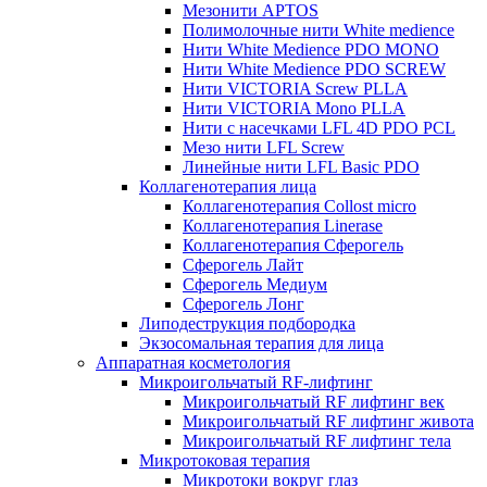
Мезонити APTOS
Полимолочные нити White medience
Нити White Medience PDO MONO
Нити White Medience PDO SCREW
Нити VICTORIA Screw PLLA
Нити VICTORIA Mono PLLA
Нити с насечками LFL 4D PDO PCL
Мезо нити LFL Screw
Линейные нити LFL Basic PDO
Коллагенотерапия лица
Коллагенотерапия Collost micro
Коллагенотерапия Linerase
Коллагенотерапия Сферогель
Сферогель Лайт
Сферогель Медиум
Сферогель Лонг
Липодеструкция подбородка
Экзосомальная терапия для лица
Аппаратная косметология
Микроигольчатый RF-лифтинг
Микроигольчатый RF лифтинг век
Микроигольчатый RF лифтинг живота
Микроигольчатый RF лифтинг тела
Микротоковая терапия
Микротоки вокруг глаз