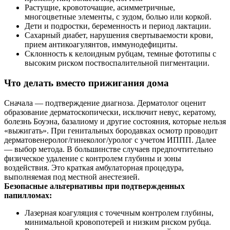
Растущие, кровоточащие, асимметричные,
многоцветные элементы, с зудом, болью или коркой.
Дети и подростки, беременность и период лактации.
Сахарный диабет, нарушения свертываемости крови,
прием антикоагулянтов, иммунодефициты.
Склонность к келоидным рубцам, темные фототипы с
высоким риском поствоспалительной пигментации.
Что делать вместо прижигания дома
Сначала — подтверждение диагноза. Дерматолог оценит
образование дерматоскопически, исключит невус, кератому,
болезнь Боуэна, базалиому и другие состояния, которые нельзя
«выжигать». При генитальных бородавках осмотр проводит
дерматовенеролог/гинеколог/уролог с учетом ИППП. Далее
— выбор метода. В большинстве случаев предпочтительно
физическое удаление с контролем глубины и зоны
воздействия. Это краткая амбулаторная процедура,
выполняемая под местной анестезией.
Безопасные альтернативы при подтвержденных
папилломах:
Лазерная коагуляция с точечным контролем глубины,
минимальной кровопотерей и низким риском рубца.