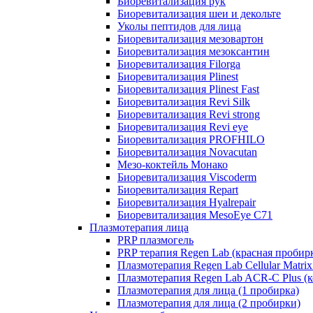
Биоревитализация рук
Биоревитализация шеи и декольте
Уколы пептидов для лица
Биоревитализация мезовартон
Биоревитализация мезоксантин
Биоревитализация Filorga
Биоревитализация Plinest
Биоревитализация Plinest Fast
Биоревитализация Revi Silk
Биоревитализация Revi strong
Биоревитализация Revi eye
Биоревитализация PROFHILO
Биоревитализация Novacutan
Мезо-коктейль Монако
Биоревитализация Viscoderm
Биоревитализация Repart
Биоревитализация Hyalrepair
Биоревитализация MesoEye C71
Плазмотерапия лица
PRP плазмогель
PRP терапия Regen Lab (красная пробир
Плазмотерапия Regen Lab Cellular Matrix
Плазмотерапия Regen Lab ACR-C Plus (к
Плазмотерапия для лица (1 пробирка)
Плазмотерапия для лица (2 пробирки)