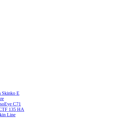
 Skinko E
re
esoEye С71
NCTF 135 HA
kin Line