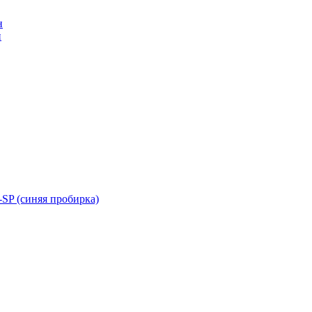
н
н
SP (синяя пробирка)