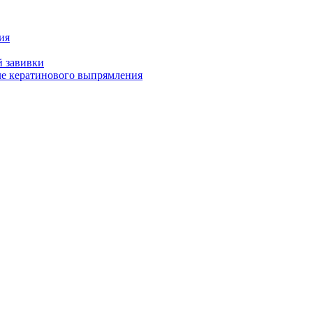
ия
й завивки
ле кератинового выпрямления