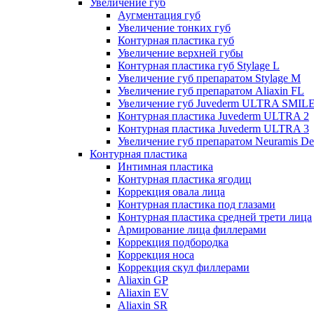
Увеличение губ
Аугментация губ
Увеличение тонких губ
Контурная пластика губ
Увеличение верхней губы
Контурная пластика губ Stylage L
Увеличение губ препаратом Stylage M
Увеличение губ препаратом Aliaxin FL
Увеличение губ Juvederm ULTRA SMIL
Контурная пластика Juvederm ULTRA 2
Контурная пластика Juvederm ULTRA 3
Увеличение губ препаратом Neuramis De
Контурная пластика
Интимная пластика
Контурная пластика ягодиц
Коррекция овала лица
Контурная пластика под глазами
Контурная пластика средней трети лица
Армирование лица филлерами
Коррекция подбородка
Коррекция носа
Коррекция скул филлерами
Aliaxin GP
Aliaxin EV
Aliaxin SR