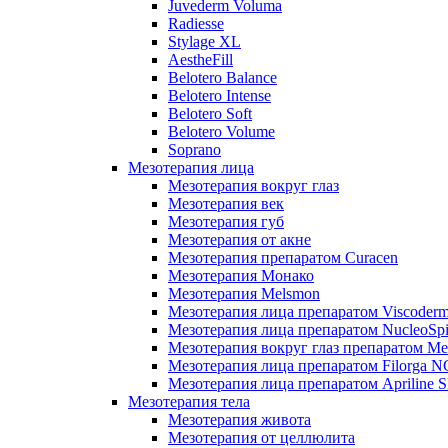
Juvederm Voluma
Radiesse
Stylage XL
AestheFill
Belotero Balance
Belotero Intense
Belotero Soft
Belotero Volume
Soprano
Мезотерапия лица
Мезотерапия вокруг глаз
Мезотерапия век
Мезотерапия губ
Мезотерапия от акне
Мезотерапия препаратом Curacen
Мезотерапия Монако
Мезотерапия Melsmon
Мезотерапия лица препаратом Viscoderm
Мезотерапия лица препаратом NucleoSpi
Мезотерапия вокруг глаз препаратом M
Мезотерапия лица препаратом Filorga 
Мезотерапия лица препаратом Apriline S
Мезотерапия тела
Мезотерапия живота
Мезотерапия от целлюлита