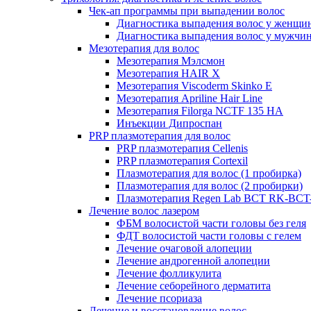
Чек-ап программы при выпадении волос
Диагностика выпадения волос у женщи
Диагностика выпадения волос у мужчи
Мезотерапия для волос
Мезотерапия Мэлсмон
Мезотерапия HAIR X
Мезотерапия Viscoderm Skinko E
Мезотерапия Apriline Hair Line
Мезотерапия Filorga NCTF 135 HA
Инъекции Дипроспан
PRP плазмотерапия для волос
PRP плазмотерапия Cellenis
PRP плазмотерапия Cortexil
Плазмотерапия для волос (1 пробирка)
Плазмотерапия для волос (2 пробирки)
Плазмотерапия Regen Lab BCT RK-BCT-
Лечение волос лазером
ФБМ волосистой части головы без геля
ФДТ волосистой части головы с гелем
Лечение очаговой алопеции
Лечение андрогенной алопеции
Лечение фолликулита
Лечение себорейного дерматита
Лечение псориаза
Лечение и восстановление волос