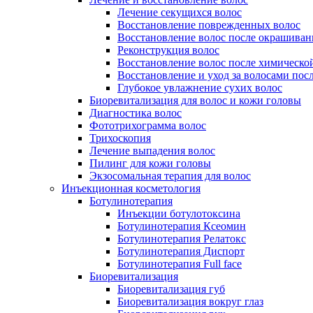
Лечение секущихся волос
Восстановление поврежденных волос
Восстановление волос после окрашиван
Реконструкция волос
Восстановление волос после химическо
Восстановление и уход за волосами пос
Глубокое увлажнение сухих волос
Биоревитализация для волос и кожи головы
Диагностика волос
Фототрихограмма волос
Трихоскопия
Лечение выпадения волос
Пилинг для кожи головы
Экзосомальная терапия для волос
Инъекционная косметология
Ботулинотерапия
Инъекции ботулотоксина
Ботулинотерапия Ксеомин
Ботулинотерапия Релатокс
Ботулинотерапия Диспорт
Ботулинотерапия Full face
Биоревитализация
Биоревитализация губ
Биоревитализация вокруг глаз