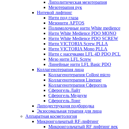
Липолитическая мезотерапия
Мезотерапия рук
Нитевой лифтинг
Нити под глаза
Мезонити APTOS
Полимолочные нити White medience
Нити White Medience PDO MONO
Нити White Medience PDO SCREW
Нити VICTORIA Screw PLLA
Нити VICTORIA Mono PLLA
Нити с насечками LFL 4D PDO PCL
Мезо нити LFL Screw
Линейные нити LFL Basic PDO
Коллагенотерапия лица
Коллагенотерапия Collost micro
Коллагенотерапия Linerase
Коллагенотерапия Сферогель
Сферогель Лайт
Сферогель Медиум
Сферогель Лонг
Липодеструкция подбородка
Экзосомальная терапия для лица
Аппаратная косметология
Микроигольчатый RF-лифтинг
Микроигольчатый RF лифтинг век