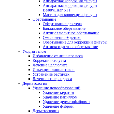
Аппаратная коррекция фигуры
Аппаратная коррекция фигуры
BeautyLizer STT
Массаж для коррекции фигуры
Обертывание
Обертывание для тела
Бандажное обертывание
Антицеллюлитное обертывание
Омоложение + детокс
Обертывание для коррекции фигуры
Антиоксидантное обертывание
Уход за телом
Избавление от лишнего веса
Коррекция силуэта
Лечение целлюлита
Инъекции липолитиков
Устранение растяжек
Лечение гипергидроза
Дерматология
Удаление новообразований
Удаление кератом
Удаление папиллом
Удаление дерматофибромы
Удаление фибром
Дерматоскопия