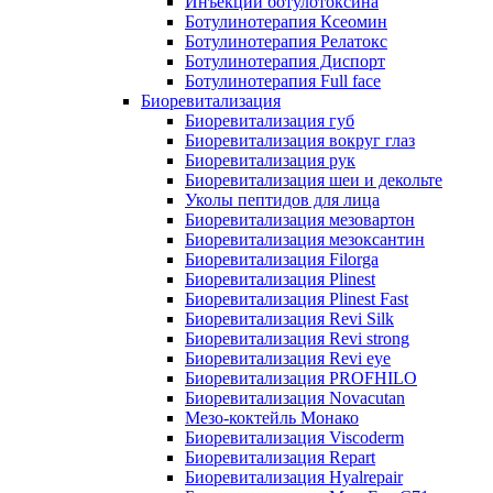
Инъекции ботулотоксина
Ботулинотерапия Ксеомин
Ботулинотерапия Релатокс
Ботулинотерапия Диспорт
Ботулинотерапия Full face
Биоревитализация
Биоревитализация губ
Биоревитализация вокруг глаз
Биоревитализация рук
Биоревитализация шеи и декольте
Уколы пептидов для лица
Биоревитализация мезовартон
Биоревитализация мезоксантин
Биоревитализация Filorga
Биоревитализация Plinest
Биоревитализация Plinest Fast
Биоревитализация Revi Silk
Биоревитализация Revi strong
Биоревитализация Revi eye
Биоревитализация PROFHILO
Биоревитализация Novacutan
Мезо-коктейль Монако
Биоревитализация Viscoderm
Биоревитализация Repart
Биоревитализация Hyalrepair