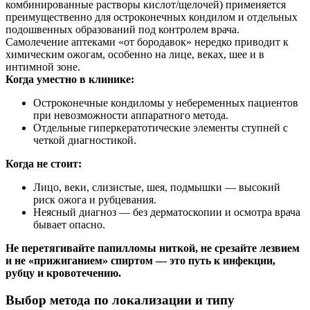
комбинированные растворы кислот/щелочей) применяется
преимущественно для остроконечных кондилом и отдельных
подошвенных образований под контролем врача.
Самолечение аптеками «от бородавок» нередко приводит к
химическим ожогам, особенно на лице, веках, шее и в
интимной зоне.
Когда уместно в клинике:
Остроконечные кондиломы у небеременных пациентов
при невозможности аппаратного метода.
Отдельные гиперкератотические элементы ступней с
четкой диагностикой.
Когда не стоит:
Лицо, веки, слизистые, шея, подмышки — высокий
риск ожога и рубцевания.
Неясный диагноз — без дерматоскопии и осмотра врача
бывает опасно.
Не перетягивайте папилломы ниткой, не срезайте лезвием
и не «прижиганием» спиртом — это путь к инфекции,
рубцу и кровотечению.
Выбор метода по локализации и типу