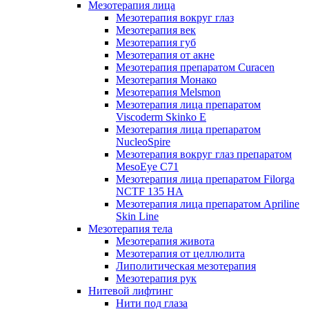
Мезотерапия лица
Мезотерапия вокруг глаз
Мезотерапия век
Мезотерапия губ
Мезотерапия от акне
Мезотерапия препаратом Curacen
Мезотерапия Монако
Мезотерапия Melsmon
Мезотерапия лица препаратом
Viscoderm Skinko E
Мезотерапия лица препаратом
NucleoSpire
Мезотерапия вокруг глаз препаратом
MesoEye С71
Мезотерапия лица препаратом Filorga
NCTF 135 HA
Мезотерапия лица препаратом Apriline
Skin Line
Мезотерапия тела
Мезотерапия живота
Мезотерапия от целлюлита
Липолитическая мезотерапия
Мезотерапия рук
Нитевой лифтинг
Нити под глаза