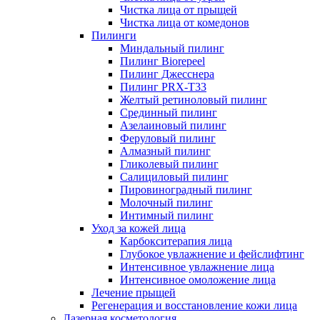
Чистка лица от прыщей
Чистка лица от комедонов
Пилинги
Миндальный пилинг
Пилинг Biorepeel
Пилинг Джесснера
Пилинг PRX-T33
Желтый ретиноловый пилинг
Срединный пилинг
Азелаиновый пилинг
Феруловый пилинг
Алмазный пилинг
Гликолевый пилинг
Салициловый пилинг
Пировиноградный пилинг
Молочный пилинг
Интимный пилинг
Уход за кожей лица
Карбокситерапия лица
Глубокое увлажнение и фейслифтинг
Интенсивное увлажнение лица
Интенсивное омоложение лица
Лечение прыщей
Регенерация и восстановление кожи лица
Лазерная косметология