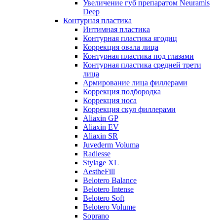
Увеличение губ препаратом Neuramis
Deep
Контурная пластика
Интимная пластика
Контурная пластика ягодиц
Коррекция овала лица
Контурная пластика под глазами
Контурная пластика средней трети
лица
Армирование лица филлерами
Коррекция подбородка
Коррекция носа
Коррекция скул филлерами
Aliaxin GP
Aliaxin EV
Aliaxin SR
Juvederm Voluma
Radiesse
Stylage XL
AestheFill
Belotero Balance
Belotero Intense
Belotero Soft
Belotero Volume
Soprano