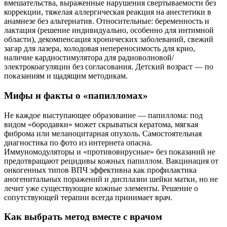
вмешательства, выраженные нарушения свертываемости без
коррекции, тяжелая аллергическая реакция на анестетики в
анамнезе без альтернатив. Относительные: беременность и
лактация (решение индивидуально, особенно для интимной
области), декомпенсация хронических заболеваний, свежий
загар для лазера, холодовая непереносимость для крио,
наличие кардиостимулятора для радиоволновой/
электрокоагуляции без согласования. Детский возраст — по
показаниям и щадящим методикам.
Мифы и факты о «папилломах»
Не каждое выступающее образование — папиллома: под
видом «бородавки» может скрываться кератома, мягкая
фиброма или меланоцитарная опухоль. Самостоятельная
диагностика по фото из интернета опасна.
Иммуномодуляторы и «противовирусные» без показаний не
предотвращают рецидивы кожных папиллом. Вакцинация от
онкогенных типов ВПЧ эффективна как профилактика
аногенитальных поражений и дисплазии шейки матки, но не
лечит уже существующие кожные элементы. Решение о
сопутствующей терапии всегда принимает врач.
Как выбрать метод вместе с врачом