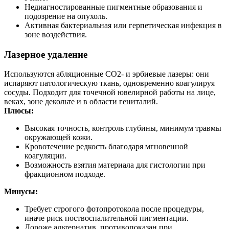
Недиагностированные пигментные образования и
подозрение на опухоль.
Активная бактериальная или герпетическая инфекция в
зоне воздействия.
Лазерное удаление
Используются абляционные СО2- и эрбиевые лазеры: они
испаряют патологическую ткань, одновременно коагулируя
сосуды. Подходит для точечной ювелирной работы на лице,
веках, зоне декольте и в области гениталий.
Плюсы:
Высокая точность, контроль глубины, минимум травмы
окружающей кожи.
Кровотечение редкость благодаря мгновенной
коагуляции.
Возможность взятия материала для гистологии при
фракционном подходе.
Минусы:
Требует строгого фотопротокола после процедуры,
иначе риск поствоспалительной пигментации.
Дороже альтернатив, противопоказан при