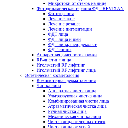
Микротоки от отеков на лице
Фотодинамическая терапия ФДТ REVIXAN
Фототерапия
Лечение акне
Лечение розацеа
Лечение пигментации
ФДТ лица
ФДТ лица и шеи
ФДТ лица, шеи, декольте
ФДТ спины
Аппаратная диагностика кожи
RF-лифтинг лица
Игольчатый RF лифтинг
Игольчатый RF лифтинг лица
Эстетическая косметология
Компьютерная дерматоскопия
Чистка лица
Аппаратная чистка лица
Ультразвуковая чистка лица
Комбинированная чистка лица
Атравматическая чистка лица
Ручная чистка лица
Механическая чистка лица
Чистка лица от черных точек
Чистка лица от угрей