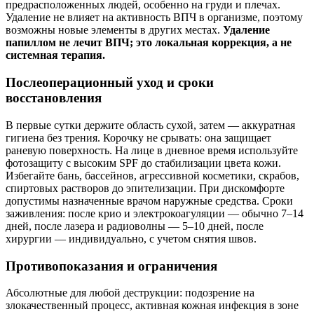
предрасположенных людей, особенно на груди и плечах.
Удаление не влияет на активность ВПЧ в организме, поэтому
возможны новые элементы в других местах.
Удаление
папиллом не лечит ВПЧ; это локальная коррекция, а не
системная терапия.
Послеоперационный уход и сроки
восстановления
В первые сутки держите область сухой, затем — аккуратная
гигиена без трения. Корочку не срывать: она защищает
раневую поверхность. На лице в дневное время используйте
фотозащиту с высоким SPF до стабилизации цвета кожи.
Избегайте бань, бассейнов, агрессивной косметики, скрабов,
спиртовых растворов до эпителизации. При дискомфорте
допустимы назначенные врачом наружные средства. Сроки
заживления: после крио и электрокоагуляции — обычно 7–14
дней, после лазера и радиоволны — 5–10 дней, после
хирургии — индивидуально, с учетом снятия швов.
Противопоказания и ограничения
Абсолютные для любой деструкции: подозрение на
злокачественный процесс, активная кожная инфекция в зоне