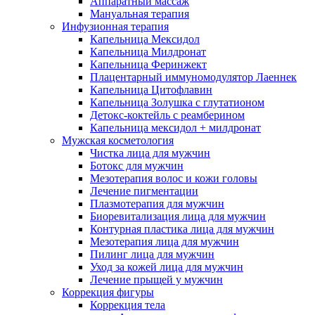
Аппаратный массаж
Мануальная терапия
Инфузионная терапия
Капельница Мексидол
Капельница Милдронат
Капельница Феринжект
Плацентарный иммуномодулятор Лаеннек
Капельница Цитофлавин
Капельница Золушка с глутатионом
Детокс-коктейль с реамберином
Капельница мексидол + милдронат
Мужская косметология
Чистка лица для мужчин
Ботокс для мужчин
Мезотерапия волос и кожи головы
Лечение пигментации
Плазмотерапия для мужчин
Биоревитализация лица для мужчин
Контурная пластика лица для мужчин
Мезотерапия лица для мужчин
Пилинг лица для мужчин
Уход за кожей лица для мужчин
Лечение прыщей у мужчин
Коррекция фигуры
Коррекция тела