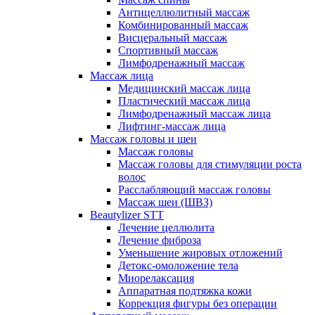
Антицеллюлитный массаж
Комбинированный массаж
Висцеральный массаж
Спортивный массаж
Лимфодренажный массаж
Массаж лица
Медицинский массаж лица
Пластический массаж лица
Лимфодренажный массаж лица
Лифтинг-массаж лица
Массаж головы и шеи
Массаж головы
Массаж головы для стимуляции роста
волос
Расслабляющий массаж головы
Массаж шеи (ШВЗ)
Beautylizer STT
Лечение целлюлита
Лечение фиброза
Уменьшение жировых отложений
Детокс-омоложение тела
Миорелаксация
Аппаратная подтяжка кожи
Коррекция фигуры без операции