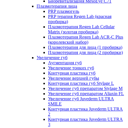
Биоревитализация MesoEye C71
Плазмотерапия лица
PRP плазмогель
PRP терапия Regen Lab (красная
пробирка)
Плазмотерапия Regen Lab Cellular
Matrix (золотая пробирка)
Плазмотерапия Regen Lab ACR-C Plus
(королевский набор)
Плазмотерапия для лица (1 пробирка)
Плазмотерапия для лица (2 пробирки)
Увеличение губ
Аугментация губ
Увеличение тонких губ
Контурная пластика губ
Увеличение верхней губы
Контурная пластика губ Stylage L
Увеличение губ препаратом Stylage M
Увеличение губ препаратом Aliaxin FL
Увеличение губ Juvederm ULTRA
SMILE
Контурная пластика Juvederm ULTRA
2
Контурная пластика Juvederm ULTRA
3