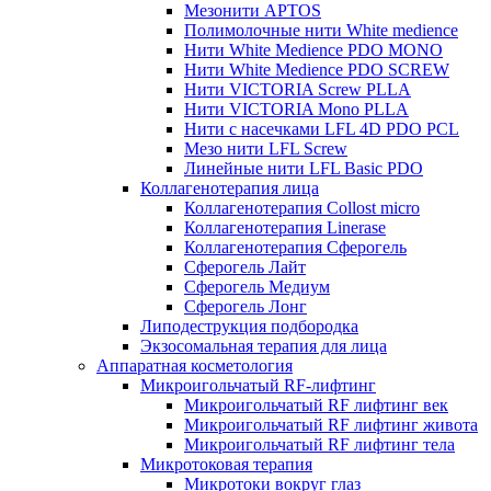
Мезонити APTOS
Полимолочные нити White medience
Нити White Medience PDO MONO
Нити White Medience PDO SCREW
Нити VICTORIA Screw PLLA
Нити VICTORIA Mono PLLA
Нити с насечками LFL 4D PDO PCL
Мезо нити LFL Screw
Линейные нити LFL Basic PDO
Коллагенотерапия лица
Коллагенотерапия Collost micro
Коллагенотерапия Linerase
Коллагенотерапия Сферогель
Сферогель Лайт
Сферогель Медиум
Сферогель Лонг
Липодеструкция подбородка
Экзосомальная терапия для лица
Аппаратная косметология
Микроигольчатый RF-лифтинг
Микроигольчатый RF лифтинг век
Микроигольчатый RF лифтинг живота
Микроигольчатый RF лифтинг тела
Микротоковая терапия
Микротоки вокруг глаз