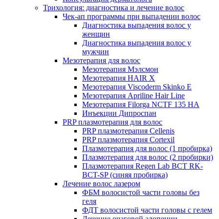
Трихология: диагностика и лечение волос
Чек-ап программы при выпадении волос
Диагностика выпадения волос у
женщин
Диагностика выпадения волос у
мужчин
Мезотерапия для волос
Мезотерапия Мэлсмон
Мезотерапия HAIR X
Мезотерапия Viscoderm Skinko E
Мезотерапия Apriline Hair Line
Мезотерапия Filorga NCTF 135 HA
Инъекции Дипроспан
PRP плазмотерапия для волос
PRP плазмотерапия Cellenis
PRP плазмотерапия Cortexil
Плазмотерапия для волос (1 пробирка)
Плазмотерапия для волос (2 пробирки)
Плазмотерапия Regen Lab BCT RK-
BCT-SP (синяя пробирка)
Лечение волос лазером
ФБМ волосистой части головы без
геля
ФДТ волосистой части головы с гелем
Лечение очаговой алопеции