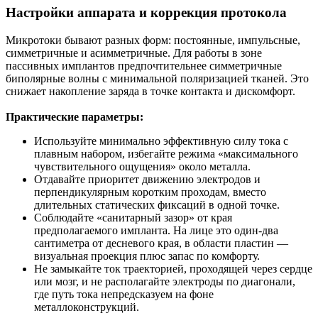
Настройки аппарата и коррекция протокола
Микротоки бывают разных форм: постоянные, импульсные,
симметричные и асимметричные. Для работы в зоне
пассивных имплантов предпочтительнее симметричные
биполярные волны с минимальной поляризацией тканей. Это
снижает накопление заряда в точке контакта и дискомфорт.
Практические параметры:
Используйте минимально эффективную силу тока с
плавным набором, избегайте режима «максимального
чувствительного ощущения» около металла.
Отдавайте приоритет движению электродов и
перпендикулярным коротким проходам, вместо
длительных статических фиксаций в одной точке.
Соблюдайте «санитарный зазор» от края
предполагаемого импланта. На лице это один‑два
сантиметра от десневого края, в области пластин —
визуальная проекция плюс запас по комфорту.
Не замыкайте ток траекторией, проходящей через сердце
или мозг, и не располагайте электроды по диагонали,
где путь тока непредсказуем на фоне
металлоконструкций.