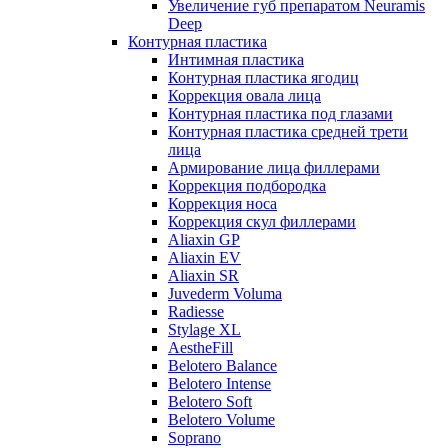
Увеличение губ препаратом Neuramis
Deep
Контурная пластика
Интимная пластика
Контурная пластика ягодиц
Коррекция овала лица
Контурная пластика под глазами
Контурная пластика средней трети
лица
Армирование лица филлерами
Коррекция подбородка
Коррекция носа
Коррекция скул филлерами
Aliaxin GP
Aliaxin EV
Aliaxin SR
Juvederm Voluma
Radiesse
Stylage XL
AestheFill
Belotero Balance
Belotero Intense
Belotero Soft
Belotero Volume
Soprano