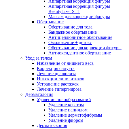
Аппаратная коррекция фигуры
Аппаратная коррекция фигуры
BeautyLizer STT
Массаж для коррекции фигуры
Обертывание
Обертывание для тела
Бандажное обертывание
Антицеллюлитное обертывание
Омоложение + детокс
Обертывание для коррекции фигуры
Антиоксидантное обертывание
Уход за телом
Избавление от лишнего веса
Коррекция силуэта
Лечение целлюлита
Инъекции липолитиков
Устранение растяжек
Лечение гипергидроза
Дерматология
Удаление новообразований
Удаление кератом
Удаление папиллом
Удаление дерматофибромы
Удаление фибром
Дерматоскопия