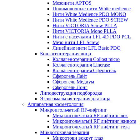
Мезонити APTOS
Полимолочные нити White medience
Нити White Medience PDO MONO
Нити White Medience PDO SCREW
Нити VICTORIA Screw PLLA
Нити VICTORIA Mono PLLA
Нити с насечками LFL 4D PDO PCL
Мезо нити LFL Screw
Линейные нити LFL Basic PDO
Коллагенотерапия лица
Коллагенотерапия Collost micro
Коллагенотерапия Linerase
Коллагенотерапия Сферогель
Сферогель Лайт
Сферогель Медиум
Сферогель Лонг
Липодеструкция подбородка
Экзосомальная терапия для лица
Аппаратная косметология
Микроигольчатый RF-лифтинг
Микроигольчатый RF лифтинг век
Микроигольчатый RF лифтинг живота
Микроигольчатый RF лифтинг тела
Микротоковая терапия
Микротоки вокруг глаз