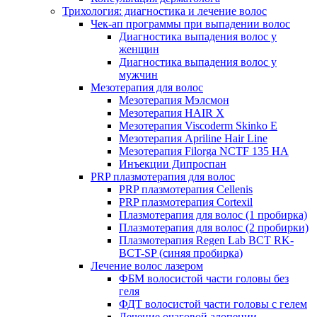
Трихология: диагностика и лечение волос
Чек-ап программы при выпадении волос
Диагностика выпадения волос у
женщин
Диагностика выпадения волос у
мужчин
Мезотерапия для волос
Мезотерапия Мэлсмон
Мезотерапия HAIR X
Мезотерапия Viscoderm Skinko E
Мезотерапия Apriline Hair Line
Мезотерапия Filorga NCTF 135 HA
Инъекции Дипроспан
PRP плазмотерапия для волос
PRP плазмотерапия Cellenis
PRP плазмотерапия Cortexil
Плазмотерапия для волос (1 пробирка)
Плазмотерапия для волос (2 пробирки)
Плазмотерапия Regen Lab BCT RK-
BCT-SP (синяя пробирка)
Лечение волос лазером
ФБМ волосистой части головы без
геля
ФДТ волосистой части головы с гелем
Лечение очаговой алопеции