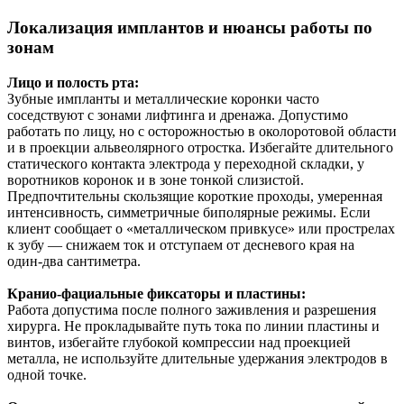
Локализация имплантов и нюансы работы по
зонам
Лицо и полость рта:
Зубные импланты и металлические коронки часто
соседствуют с зонами лифтинга и дренажа. Допустимо
работать по лицу, но с осторожностью в околоротовой области
и в проекции альвеолярного отростка. Избегайте длительного
статического контакта электрода у переходной складки, у
воротников коронок и в зоне тонкой слизистой.
Предпочтительны скользящие короткие проходы, умеренная
интенсивность, симметричные биполярные режимы. Если
клиент сообщает о «металлическом привкусе» или прострелах
к зубу — снижаем ток и отступаем от десневого края на
один‑два сантиметра.
Кранио‑фациальные фиксаторы и пластины:
Работа допустима после полного заживления и разрешения
хирурга. Не прокладывайте путь тока по линии пластины и
винтов, избегайте глубокой компрессии над проекцией
металла, не используйте длительные удержания электродов в
одной точке.