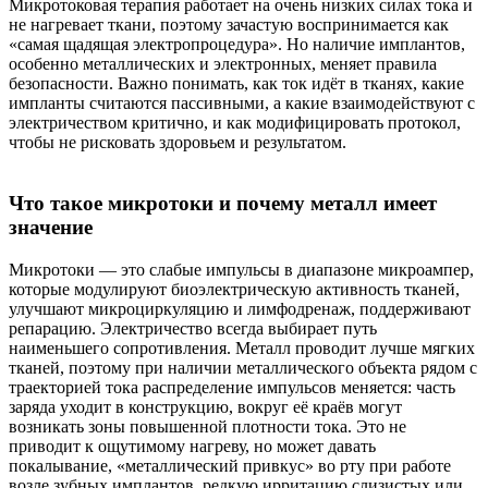
Микротоковая терапия работает на очень низких силах тока и
не нагревает ткани, поэтому зачастую воспринимается как
«самая щадящая электропроцедура». Но наличие имплантов,
особенно металлических и электронных, меняет правила
безопасности. Важно понимать, как ток идёт в тканях, какие
импланты считаются пассивными, а какие взаимодействуют с
электричеством критично, и как модифицировать протокол,
чтобы не рисковать здоровьем и результатом.
Что такое микротоки и почему металл имеет
значение
Микротоки — это слабые импульсы в диапазоне микроампер,
которые модулируют биоэлектрическую активность тканей,
улучшают микроциркуляцию и лимфодренаж, поддерживают
репарацию. Электричество всегда выбирает путь
наименьшего сопротивления. Металл проводит лучше мягких
тканей, поэтому при наличии металлического объекта рядом с
траекторией тока распределение импульсов меняется: часть
заряда уходит в конструкцию, вокруг её краёв могут
возникать зоны повышенной плотности тока. Это не
приводит к ощутимому нагреву, но может давать
покалывание, «металлический привкус» во рту при работе
возле зубных имплантов, редкую ирритацию слизистых или