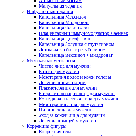
Аппаратный массаж
Мануальная терапия
Инфузионная терапия
Капельница Мексидол
Капельница Милдронат
Капельница Феринжект
Плацентарный иммуномодулятор Лаеннек
Капельница Цитофлавин
Капельница Золушка с глутатионом
Детокс-коктейль с реамберином
Капельница мексидол + милдронат
Мужская косметология
Чистка лица для мужчин
Ботокс для мужчин
Мезотерапия волос и кожи головы
Лечение пигментации
Плазмотерапия для мужчин
Биоревитализация лица для мужчин
Контурная пластика лица для мужчин
Мезотерапия лица для мужчин
Пилинг лица для мужчин
Уход за кожей лица для мужчин
Лечение прыщей у мужчин
Коррекция фигуры
Коррекция тела