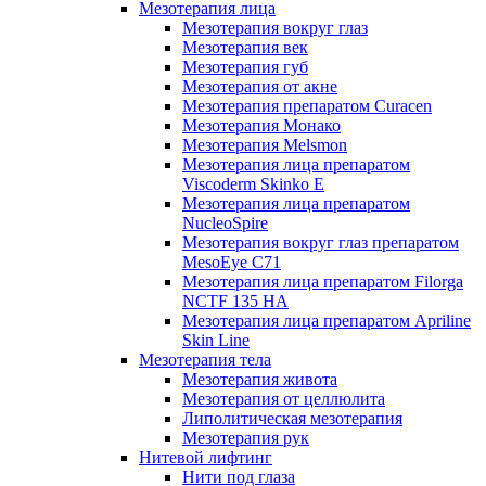
Мезотерапия лица
Мезотерапия вокруг глаз
Мезотерапия век
Мезотерапия губ
Мезотерапия от акне
Мезотерапия препаратом Curacen
Мезотерапия Монако
Мезотерапия Melsmon
Мезотерапия лица препаратом
Viscoderm Skinko E
Мезотерапия лица препаратом
NucleoSpire
Мезотерапия вокруг глаз препаратом
MesoEye С71
Мезотерапия лица препаратом Filorga
NCTF 135 HA
Мезотерапия лица препаратом Apriline
Skin Line
Мезотерапия тела
Мезотерапия живота
Мезотерапия от целлюлита
Липолитическая мезотерапия
Мезотерапия рук
Нитевой лифтинг
Нити под глаза