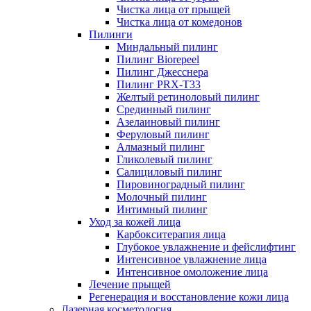
Чистка лица от прыщей
Чистка лица от комедонов
Пилинги
Миндальный пилинг
Пилинг Biorepeel
Пилинг Джесснера
Пилинг PRX-T33
Желтый ретиноловый пилинг
Срединный пилинг
Азелаиновый пилинг
Феруловый пилинг
Алмазный пилинг
Гликолевый пилинг
Салициловый пилинг
Пировиноградный пилинг
Молочный пилинг
Интимный пилинг
Уход за кожей лица
Карбокситерапия лица
Глубокое увлажнение и фейслифтинг
Интенсивное увлажнение лица
Интенсивное омоложение лица
Лечение прыщей
Регенерация и восстановление кожи лица
Лазерная косметология