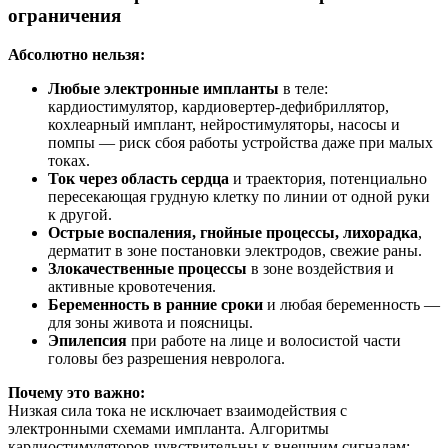
ограничения
Абсолютно нельзя:
Любые электронные импланты
в теле:
кардиостимулятор, кардиовертер‑дефибриллятор,
кохлеарный имплант, нейростимуляторы, насосы и
помпы — риск сбоя работы устройства даже при малых
токах.
Ток через область сердца
и траектория, потенциально
пересекающая грудную клетку по линии от одной руки
к другой.
Острые воспаления, гнойные процессы, лихорадка
,
дерматит в зоне постановки электродов, свежие раны.
Злокачественные процессы
в зоне воздействия и
активные кровотечения.
Беременность в ранние сроки
и любая беременность —
для зоны живота и поясницы.
Эпилепсия
при работе на лице и волосистой части
головы без разрешения невролога.
Почему это важно:
Низкая сила тока не исключает взаимодействия с
электронными схемами импланта. Алгоритмы
кардиостимуляторов чувствительны к внешним сигналам;