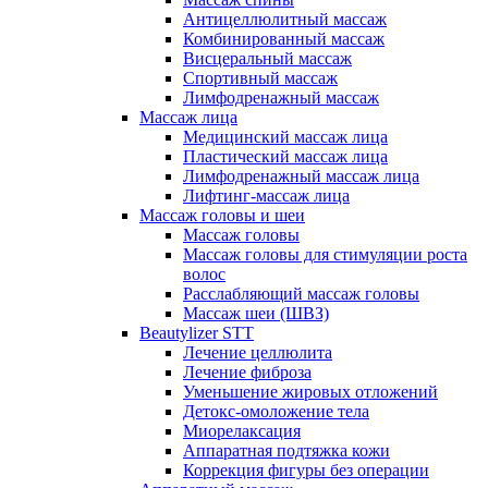
Антицеллюлитный массаж
Комбинированный массаж
Висцеральный массаж
Спортивный массаж
Лимфодренажный массаж
Массаж лица
Медицинский массаж лица
Пластический массаж лица
Лимфодренажный массаж лица
Лифтинг-массаж лица
Массаж головы и шеи
Массаж головы
Массаж головы для стимуляции роста
волос
Расслабляющий массаж головы
Массаж шеи (ШВЗ)
Beautylizer STT
Лечение целлюлита
Лечение фиброза
Уменьшение жировых отложений
Детокс-омоложение тела
Миорелаксация
Аппаратная подтяжка кожи
Коррекция фигуры без операции