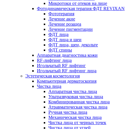
Микротоки от отеков на лице
Фотодинамическая терапия ФДТ REVIXAN
Фототерапия
Лечение акне
Лечение розацеа
Лечение пигментации
ФДТ лица
ФДТ лица и шеи
ФДТ лица, шеи, декольте
ФДТ спины
Аппаратная диагностика кожи
RF-лифтинг лица
Игольчатый RF лифтинг
Игольчатый RF лифтинг лица
Эстетическая косметология
Компьютерная дерматоскопия
Чистка лица
Аппаратная чистка лица
Ультразвуковая чистка лица
Комбинированная чистка лица
Атравматическая чистка лица
Ручная чистка лица
Механическая чистка лица
Чистка лица от черных точек
Чистка лица от угрей