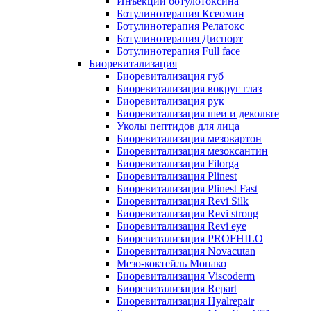
Инъекции ботулотоксина
Ботулинотерапия Ксеомин
Ботулинотерапия Релатокс
Ботулинотерапия Диспорт
Ботулинотерапия Full face
Биоревитализация
Биоревитализация губ
Биоревитализация вокруг глаз
Биоревитализация рук
Биоревитализация шеи и декольте
Уколы пептидов для лица
Биоревитализация мезовартон
Биоревитализация мезоксантин
Биоревитализация Filorga
Биоревитализация Plinest
Биоревитализация Plinest Fast
Биоревитализация Revi Silk
Биоревитализация Revi strong
Биоревитализация Revi eye
Биоревитализация PROFHILO
Биоревитализация Novacutan
Мезо-коктейль Монако
Биоревитализация Viscoderm
Биоревитализация Repart
Биоревитализация Hyalrepair