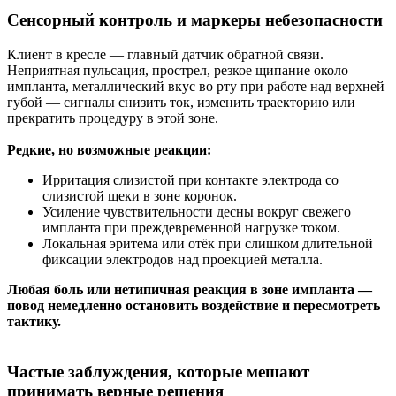
Сенсорный контроль и маркеры небезопасности
Клиент в кресле — главный датчик обратной связи.
Неприятная пульсация, прострел, резкое щипание около
импланта, металлический вкус во рту при работе над верхней
губой — сигналы снизить ток, изменить траекторию или
прекратить процедуру в этой зоне.
Редкие, но возможные реакции:
Ирритация слизистой при контакте электрода со
слизистой щеки в зоне коронок.
Усиление чувствительности десны вокруг свежего
импланта при преждевременной нагрузке током.
Локальная эритема или отёк при слишком длительной
фиксации электродов над проекцией металла.
Любая боль или нетипичная реакция в зоне импланта —
повод немедленно остановить воздействие и пересмотреть
тактику.
Частые заблуждения, которые мешают
принимать верные решения