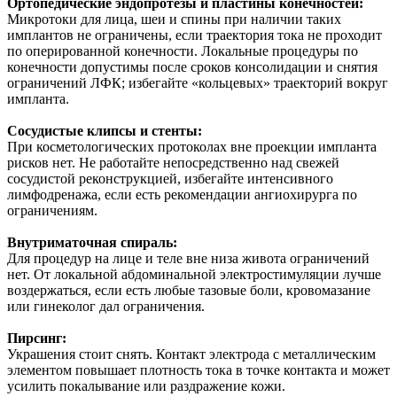
Ортопедические эндопротезы и пластины конечностей:
Микротоки для лица, шеи и спины при наличии таких
имплантов не ограничены, если траектория тока не проходит
по оперированной конечности. Локальные процедуры по
конечности допустимы после сроков консолидации и снятия
ограничений ЛФК; избегайте «кольцевых» траекторий вокруг
импланта.
Сосудистые клипсы и стенты:
При косметологических протоколах вне проекции импланта
рисков нет. Не работайте непосредственно над свежей
сосудистой реконструкцией, избегайте интенсивного
лимфодренажа, если есть рекомендации ангиохирурга по
ограничениям.
Внутриматочная спираль:
Для процедур на лице и теле вне низа живота ограничений
нет. От локальной абдоминальной электростимуляции лучше
воздержаться, если есть любые тазовые боли, кровомазание
или гинеколог дал ограничения.
Пирсинг:
Украшения стоит снять. Контакт электрода с металлическим
элементом повышает плотность тока в точке контакта и может
усилить покалывание или раздражение кожи.