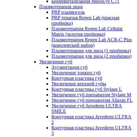
Биоревитализация MesoEye C71
Плазмотерапия лица
PRP плазмогель
PRP терапия Regen Lab (красная
пробирка)
Плазмотерапия Regen Lab Cellular
Matrix (золотая пробирка)
Плазмотерапия Regen Lab ACR-C Plus
(королевский набор)
Плазмотерапия для лица (1 пробирка)
Плазмотерапия для лица (2 пробирки)
Увеличение губ
Аугментация губ
Увеличение тонких губ
Контурная пластика губ
Увеличение верхней губы
Контурная пластика губ Stylage L
Увеличение губ препаратом Stylage M
Увеличение губ препаратом Aliaxin FL
Увеличение губ Juvederm ULTRA
SMILE
Контурная пластика Juvederm ULTRA
2
Контурная пластика Juvederm ULTRA
3