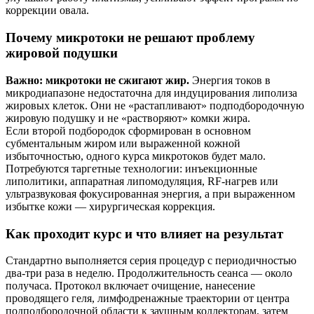
коррекции овала.
Почему микротоки не решают проблему
жировой подушки
Важно: микротоки не сжигают жир.
Энергия токов в
микродиапазоне недостаточна для индуцирования липолиза
жировых клеток. Они не «растапливают» подподбородочную
жировую подушку и не «растворяют» комки жира.
Если второй подбородок сформирован в основном
субментальным жиром или выраженной кожной
избыточностью, одного курса микротоков будет мало.
Потребуются таргетные технологии: инъекционные
липолитики, аппаратная липомодуляция, RF-нагрев или
ультразвуковая фокусированная энергия, а при выраженном
избытке кожи — хирургическая коррекция.
Как проходит курс и что влияет на результат
Стандартно выполняется серия процедур с периодичностью
два‑три раза в неделю. Продолжительность сеанса — около
получаса. Протокол включает очищение, нанесение
проводящего геля, лимфодренажные траектории от центра
подподбородочной области к заушным коллекторам, затем