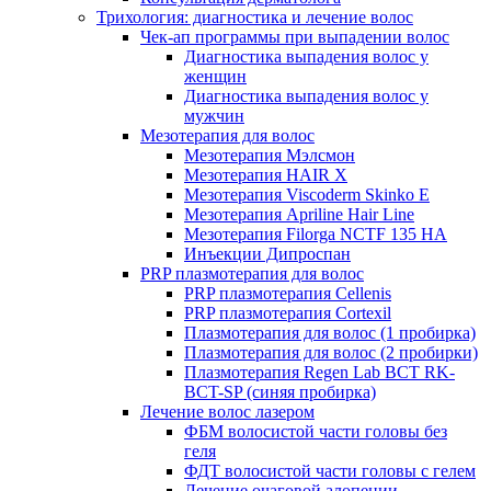
Трихология: диагностика и лечение волос
Чек-ап программы при выпадении волос
Диагностика выпадения волос у
женщин
Диагностика выпадения волос у
мужчин
Мезотерапия для волос
Мезотерапия Мэлсмон
Мезотерапия HAIR X
Мезотерапия Viscoderm Skinko E
Мезотерапия Apriline Hair Line
Мезотерапия Filorga NCTF 135 HA
Инъекции Дипроспан
PRP плазмотерапия для волос
PRP плазмотерапия Cellenis
PRP плазмотерапия Cortexil
Плазмотерапия для волос (1 пробирка)
Плазмотерапия для волос (2 пробирки)
Плазмотерапия Regen Lab BCT RK-
BCT-SP (синяя пробирка)
Лечение волос лазером
ФБМ волосистой части головы без
геля
ФДТ волосистой части головы с гелем
Лечение очаговой алопеции