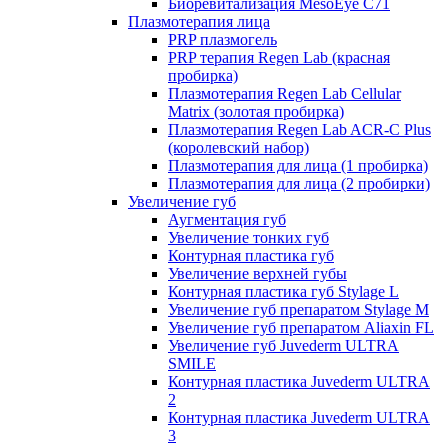
Биоревитализация MesoEye C71
Плазмотерапия лица
PRP плазмогель
PRP терапия Regen Lab (красная
пробирка)
Плазмотерапия Regen Lab Cellular
Matrix (золотая пробирка)
Плазмотерапия Regen Lab ACR-C Plus
(королевский набор)
Плазмотерапия для лица (1 пробирка)
Плазмотерапия для лица (2 пробирки)
Увеличение губ
Аугментация губ
Увеличение тонких губ
Контурная пластика губ
Увеличение верхней губы
Контурная пластика губ Stylage L
Увеличение губ препаратом Stylage M
Увеличение губ препаратом Aliaxin FL
Увеличение губ Juvederm ULTRA
SMILE
Контурная пластика Juvederm ULTRA
2
Контурная пластика Juvederm ULTRA
3