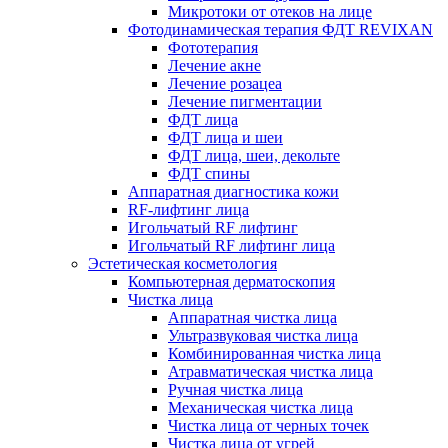
Микротоки от отеков на лице
Фотодинамическая терапия ФДТ REVIXAN
Фототерапия
Лечение акне
Лечение розацеа
Лечение пигментации
ФДТ лица
ФДТ лица и шеи
ФДТ лица, шеи, декольте
ФДТ спины
Аппаратная диагностика кожи
RF-лифтинг лица
Игольчатый RF лифтинг
Игольчатый RF лифтинг лица
Эстетическая косметология
Компьютерная дерматоскопия
Чистка лица
Аппаратная чистка лица
Ультразвуковая чистка лица
Комбинированная чистка лица
Атравматическая чистка лица
Ручная чистка лица
Механическая чистка лица
Чистка лица от черных точек
Чистка лица от угрей