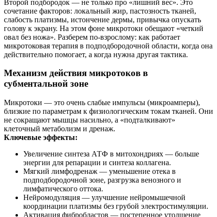
Второй подбородок — не только про «лишний вес». Это
сочетание факторов: локальный жир, пастозность тканей,
слабость платизмы, истончение дермы, привычка опускать
голову к экрану. На этом фоне микротоки обещают «четкий
овал без ножа». Разберем по‑взрослому: как работает
микротоковая терапия в подподбородочной области, когда она
действительно помогает, а когда нужна другая тактика.
Механизм действия микротоков в
субментальной зоне
Микротоки — это очень слабые импульсы (микроамперы),
близкие по параметрам к физиологическим токам тканей. Они
не сокращают мышцы насильно, а «подталкивают»
клеточный метаболизм и дренаж.
Ключевые эффекты:
Увеличение синтеза АТФ в митохондриях — больше
энергии для репарации и синтеза коллагена.
Мягкий лимфодренаж — уменьшение отека в
подподбородочной зоне, разгрузка венозного и
лимфатического оттока.
Нейромодуляция — улучшение нейромышечной
координации платизмы без грубой электростимуляции.
Активация фибробластов — постепенное утолщение