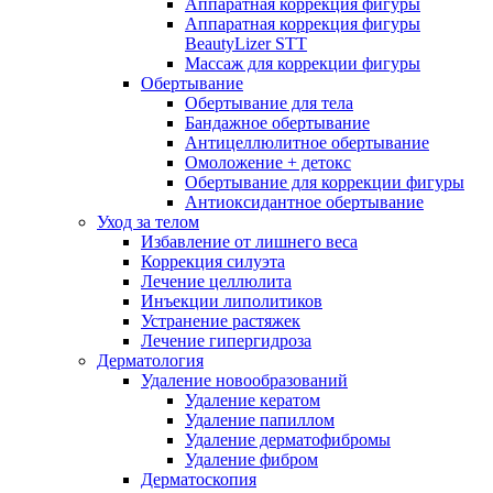
Аппаратная коррекция фигуры
Аппаратная коррекция фигуры
BeautyLizer STT
Массаж для коррекции фигуры
Обертывание
Обертывание для тела
Бандажное обертывание
Антицеллюлитное обертывание
Омоложение + детокс
Обертывание для коррекции фигуры
Антиоксидантное обертывание
Уход за телом
Избавление от лишнего веса
Коррекция силуэта
Лечение целлюлита
Инъекции липолитиков
Устранение растяжек
Лечение гипергидроза
Дерматология
Удаление новообразований
Удаление кератом
Удаление папиллом
Удаление дерматофибромы
Удаление фибром
Дерматоскопия