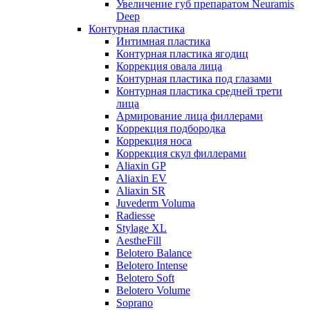
Увеличение губ препаратом Neuramis
Deep
Контурная пластика
Интимная пластика
Контурная пластика ягодиц
Коррекция овала лица
Контурная пластика под глазами
Контурная пластика средней трети
лица
Армирование лица филлерами
Коррекция подбородка
Коррекция носа
Коррекция скул филлерами
Aliaxin GP
Aliaxin EV
Aliaxin SR
Juvederm Voluma
Radiesse
Stylage XL
AestheFill
Belotero Balance
Belotero Intense
Belotero Soft
Belotero Volume
Soprano