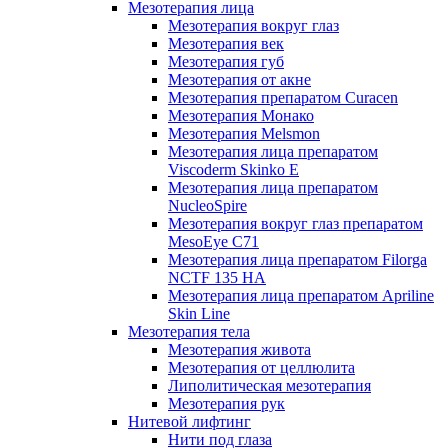
Мезотерапия лица
Мезотерапия вокруг глаз
Мезотерапия век
Мезотерапия губ
Мезотерапия от акне
Мезотерапия препаратом Curacen
Мезотерапия Монако
Мезотерапия Melsmon
Мезотерапия лица препаратом
Viscoderm Skinko E
Мезотерапия лица препаратом
NucleoSpire
Мезотерапия вокруг глаз препаратом
MesoEye С71
Мезотерапия лица препаратом Filorga
NCTF 135 HA
Мезотерапия лица препаратом Apriline
Skin Line
Мезотерапия тела
Мезотерапия живота
Мезотерапия от целлюлита
Липолитическая мезотерапия
Мезотерапия рук
Нитевой лифтинг
Нити под глаза