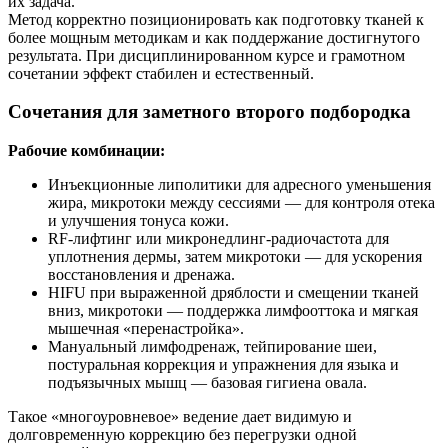
их задача.
Метод корректно позиционировать как подготовку тканей к
более мощным методикам и как поддержание достигнутого
результата. При дисциплинированном курсе и грамотном
сочетании эффект стабилен и естественный.
Сочетания для заметного второго подбородка
Рабочие комбинации:
Инъекционные липолитики для адресного уменьшения
жира, микротоки между сессиями — для контроля отека
и улучшения тонуса кожи.
RF-лифтинг или микронедлинг-радиочастота для
уплотнения дермы, затем микротоки — для ускорения
восстановления и дренажа.
HIFU при выраженной дряблости и смещении тканей
вниз, микротоки — поддержка лимфооттока и мягкая
мышечная «перенастройка».
Мануальный лимфодренаж, тейпирование шеи,
постуральная коррекция и упражнения для языка и
подъязычных мышц — базовая гигиена овала.
Такое «многоуровневое» ведение дает видимую и
долговременную коррекцию без перегрузки одной