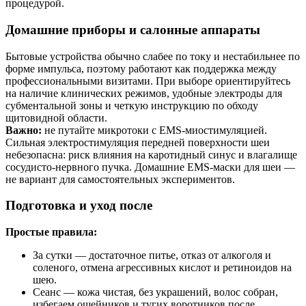
процедурой.
Домашние приборы и салонные аппараты
Бытовые устройства обычно слабее по току и нестабильнее по
форме импульса, поэтому работают как поддержка между
профессиональными визитами. При выборе ориентируйтесь
на наличие клинических режимов, удобные электроды для
субментальной зоны и четкую инструкцию по обходу
щитовидной области.
Важно:
не путайте микротоки с EMS‑миостимуляцией.
Сильная электростимуляция передней поверхности шеи
небезопасна: риск влияния на каротидный синус и влагалище
сосудисто‑нервного пучка. Домашние EMS‑маски для шеи —
не вариант для самостоятельных экспериментов.
Подготовка и уход после
Простые правила:
За сутки — достаточное питье, отказ от алкоголя и
соленого, отмена агрессивных кислот и ретиноидов на
шею.
Сеанс — кожа чистая, без украшений, волос собран,
избегаем ошейников и тугих воротников после