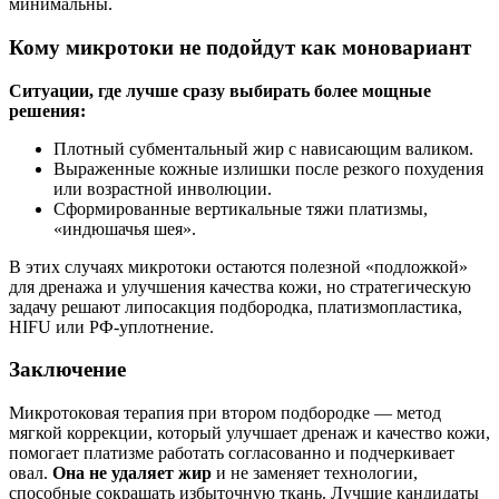
минимальны.
Кому микротоки не подойдут как моновариант
Ситуации, где лучше сразу выбирать более мощные
решения:
Плотный субментальный жир с нависающим валиком.
Выраженные кожные излишки после резкого похудения
или возрастной инволюции.
Сформированные вертикальные тяжи платизмы,
«индюшачья шея».
В этих случаях микротоки остаются полезной «подложкой»
для дренажа и улучшения качества кожи, но стратегическую
задачу решают липосакция подбородка, платизмопластика,
HIFU или РФ‑уплотнение.
Заключение
Микротоковая терапия при втором подбородке — метод
мягкой коррекции, который улучшает дренаж и качество кожи,
помогает платизме работать согласованно и подчеркивает
овал.
Она не удаляет жир
и не заменяет технологии,
способные сокращать избыточную ткань. Лучшие кандидаты