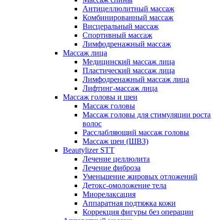
Антицеллюлитный массаж
Комбинированный массаж
Висцеральный массаж
Спортивный массаж
Лимфодренажный массаж
Массаж лица
Медицинский массаж лица
Пластический массаж лица
Лимфодренажный массаж лица
Лифтинг-массаж лица
Массаж головы и шеи
Массаж головы
Массаж головы для стимуляции роста
волос
Расслабляющий массаж головы
Массаж шеи (ШВЗ)
Beautylizer STT
Лечение целлюлита
Лечение фиброза
Уменьшение жировых отложений
Детокс-омоложение тела
Миорелаксация
Аппаратная подтяжка кожи
Коррекция фигуры без операции