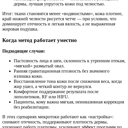
дермы, лучшая упругость кожи под челюстью.
Итог: ткани становятся менее «водянистыми», кожа плотнее,
край нижней челюсти рисуется четче — при условии, что
доминирует отечность и легкая вялость, а не выраженная
жировая подушка.
Когда метод работает уместно
Подходящие случаи:
Пастозность лица и шеи, склонность к утренним отекам,
«мягкий» размытый овал.
Ранняя гравитационная птозность без значимого
излишка кожи.
Восстановление тона кожи после снижения веса, когда
жир ушел, а четкий контур не вернулся.
Комфортное поддержание результата после
липолитиков, RF или HIFU.
Пациенты, кому важна мягкая, неинвазивная коррекция
без реабилитации.
В этих сценариях микротоки работают как «настройка»:
снимают отечность, поддерживают плотность дермы,
улучшают работу платизмы, усиливают эффект программ по