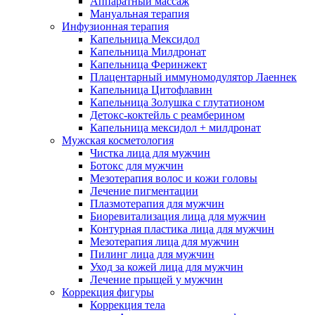
Аппаратный массаж
Мануальная терапия
Инфузионная терапия
Капельница Мексидол
Капельница Милдронат
Капельница Феринжект
Плацентарный иммуномодулятор Лаеннек
Капельница Цитофлавин
Капельница Золушка с глутатионом
Детокс-коктейль с реамберином
Капельница мексидол + милдронат
Мужская косметология
Чистка лица для мужчин
Ботокс для мужчин
Мезотерапия волос и кожи головы
Лечение пигментации
Плазмотерапия для мужчин
Биоревитализация лица для мужчин
Контурная пластика лица для мужчин
Мезотерапия лица для мужчин
Пилинг лица для мужчин
Уход за кожей лица для мужчин
Лечение прыщей у мужчин
Коррекция фигуры
Коррекция тела