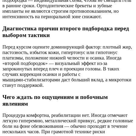
подбородка — индивидуальная схема, чтобы не смещать гель
в ранние сроки. Ортодонтические брекеты и зубные
импланты не являются строгим противопоказанием, но
интенсивность на периоральной зоне снижают.
Диагностика причин второго подбородка перед
выбором тактики
Перед курсом оцените доминирующий фактор: плотный жир,
пастозность, избыток кожи, гипертонус или гипотонус
платизмы, положение нижней челюсти и осанка. Иногда
«второй подбородок» — визуальный эффект из‑за
запрокинутых вперед плеч и проекции головы. В таких
случаях коррекция осанки и работы с
мышцами‑стабилизаторами даст больший вклад, а микротоки
станут поддержкой.
Чего ждать по ощущениям и побочным
явлениям
Процедура комфортна, реабилитации нет. Иногда отмечают
легкую гиперемию, металлический привкус, редкие головные
боли на фоне обезвоживания — обычно проходят в течение
нескольких часов. При грамотной технике риски