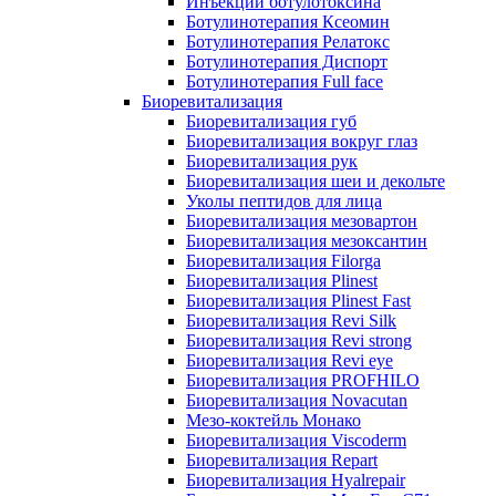
Инъекции ботулотоксина
Ботулинотерапия Ксеомин
Ботулинотерапия Релатокс
Ботулинотерапия Диспорт
Ботулинотерапия Full face
Биоревитализация
Биоревитализация губ
Биоревитализация вокруг глаз
Биоревитализация рук
Биоревитализация шеи и декольте
Уколы пептидов для лица
Биоревитализация мезовартон
Биоревитализация мезоксантин
Биоревитализация Filorga
Биоревитализация Plinest
Биоревитализация Plinest Fast
Биоревитализация Revi Silk
Биоревитализация Revi strong
Биоревитализация Revi eye
Биоревитализация PROFHILO
Биоревитализация Novacutan
Мезо-коктейль Монако
Биоревитализация Viscoderm
Биоревитализация Repart
Биоревитализация Hyalrepair