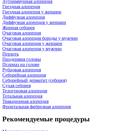
Аутоиммунная алопеция
Гнездная алопеция
Гнездная алопеция у женщин
Диффузная алопеция
Диффузная алопеция у женщин
Жирная себорея
Очаговая алопеция
Очаговая алопеция бороды у мужчин
Очаговая алопеция у женщин
Очаговая алопеция у мужчин
Перхоть
Пиодермия головы
Псориаз на голове
Рубцовая алопеция
Себорейная алопеция
Себорейный дерматит (себорея)
Сухая себорея
Телогеновая алопеция
Тотальная алопеция
Тракционная алопеция
Фронтальная фиброзная алопеция
Рекомендуемые процедуры