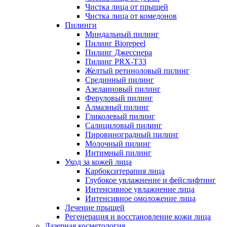
Чистка лица от прыщей
Чистка лица от комедонов
Пилинги
Миндальный пилинг
Пилинг Biorepeel
Пилинг Джесснера
Пилинг PRX-T33
Желтый ретиноловый пилинг
Срединный пилинг
Азелаиновый пилинг
Феруловый пилинг
Алмазный пилинг
Гликолевый пилинг
Салициловый пилинг
Пировиноградный пилинг
Молочный пилинг
Интимный пилинг
Уход за кожей лица
Карбокситерапия лица
Глубокое увлажнение и фейслифтинг
Интенсивное увлажнение лица
Интенсивное омоложение лица
Лечение прыщей
Регенерация и восстановление кожи лица
Лазерная косметология