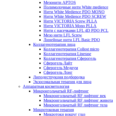
Мезонити APTOS
Полимолочные нити White medience
Нити White Medience PDO MONO
Нити White Medience PDO SCREW
Нити VICTORIA Screw PLLA
Нити VICTORIA Mono PLLA
Нити с насечками LFL 4D PDO PCL
Мезо нити LFL Screw
Линейные нити LFL Basic PDO
Коллагенотерапия лица
Коллагенотерапия Collost micro
Коллагенотерапия Linerase
Коллагенотерапия Сферогель
Сферогель Лайт
Сферогель Медиум
Сферогель Лонг
Липодеструкция подбородка
Экзосомальная терапия для лица
Аппаратная косметология
Микроигольчатый RF-лифтинг
Микроигольчатый RF лифтинг век
Микроигольчатый RF лифтинг живота
Микроигольчатый RF лифтинг тела
Микротоковая терапия
Микротоки вокруг глаз