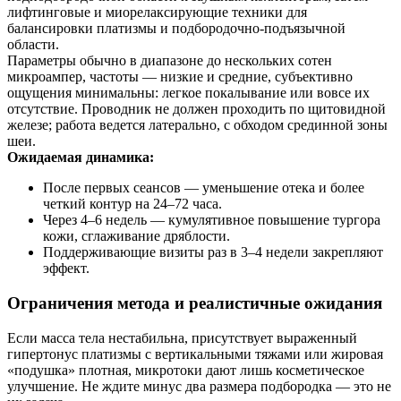
лифтинговые и миорелаксирующие техники для
балансировки платизмы и подбородочно-подъязычной
области.
Параметры обычно в диапазоне до нескольких сотен
микроампер, частоты — низкие и средние, субъективно
ощущения минимальны: легкое покалывание или вовсе их
отсутствие. Проводник не должен проходить по щитовидной
железе; работа ведется латерально, с обходом срединной зоны
шеи.
Ожидаемая динамика:
После первых сеансов — уменьшение отека и более
четкий контур на 24–72 часа.
Через 4–6 недель — кумулятивное повышение тургора
кожи, сглаживание дряблости.
Поддерживающие визиты раз в 3–4 недели закрепляют
эффект.
Ограничения метода и реалистичные ожидания
Если масса тела нестабильна, присутствует выраженный
гипертонус платизмы с вертикальными тяжами или жировая
«подушка» плотная, микротоки дают лишь косметическое
улучшение. Не ждите минус два размера подбородка — это не