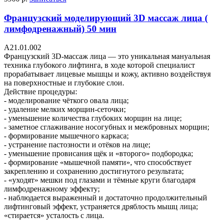
Французский моделирующий 3D массаж лица (
лимфодренажный) 50 мин
A21.01.002
Французский 3D-массаж лица — это уникальная мануальная
техника глубокого лифтинга, в ходе которой специалист
прорабатывает лицевые мышцы и кожу, активно воздействуя
на поверхностные и глубокие слои.
Действие процедуры:
- моделирование чёткого овала лица;
- удаление мелких морщин-сеточки;
- уменьшение количества глубоких морщин на лице;
- заметное сглаживание носогубных и межбровных морщин;
- формирование мышечного каркаса;
- устранение пастозности и отёков на лице;
- уменьшение провисания щёк и «второго» подбородка;
- формирование «мышечной памяти», что способствует
закреплению и сохранению достигнутого результата;
- «уходят» мешки под глазами и тёмные круги благодаря
лимфодренажному эффекту;
- наблюдается выраженный и достаточно продолжительный
лифтинговый эффект, устраняется дряблость мышц лица;
«стирается» усталость с лица.