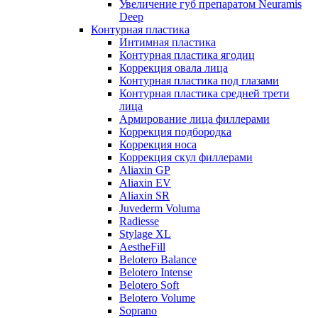
Увеличение губ препаратом Neuramis
Deep
Контурная пластика
Интимная пластика
Контурная пластика ягодиц
Коррекция овала лица
Контурная пластика под глазами
Контурная пластика средней трети
лица
Армирование лица филлерами
Коррекция подбородка
Коррекция носа
Коррекция скул филлерами
Aliaxin GP
Aliaxin EV
Aliaxin SR
Juvederm Voluma
Radiesse
Stylage XL
AestheFill
Belotero Balance
Belotero Intense
Belotero Soft
Belotero Volume
Soprano