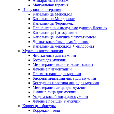
Аппаратный массаж
Мануальная терапия
Инфузионная терапия
Капельница Мексидол
Капельница Милдронат
Капельница Феринжект
Плацентарный иммуномодулятор Лаеннек
Капельница Цитофлавин
Капельница Золушка с глутатионом
Детокс-коктейль с реамберином
Капельница мексидол + милдронат
Мужская косметология
Чистка лица для мужчин
Ботокс для мужчин
Мезотерапия волос и кожи головы
Лечение пигментации
Плазмотерапия для мужчин
Биоревитализация лица для мужчин
Контурная пластика лица для мужчин
Мезотерапия лица для мужчин
Пилинг лица для мужчин
Уход за кожей лица для мужчин
Лечение прыщей у мужчин
Коррекция фигуры
Коррекция тела