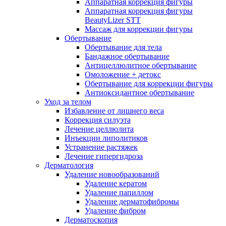
Аппаратная коррекция фигуры
Аппаратная коррекция фигуры
BeautyLizer STT
Массаж для коррекции фигуры
Обертывание
Обертывание для тела
Бандажное обертывание
Антицеллюлитное обертывание
Омоложение + детокс
Обертывание для коррекции фигуры
Антиоксидантное обертывание
Уход за телом
Избавление от лишнего веса
Коррекция силуэта
Лечение целлюлита
Инъекции липолитиков
Устранение растяжек
Лечение гипергидроза
Дерматология
Удаление новообразований
Удаление кератом
Удаление папиллом
Удаление дерматофибромы
Удаление фибром
Дерматоскопия