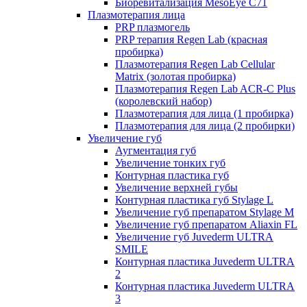
Биоревитализация MesoEye C71
Плазмотерапия лица
PRP плазмогель
PRP терапия Regen Lab (красная
пробирка)
Плазмотерапия Regen Lab Cellular
Matrix (золотая пробирка)
Плазмотерапия Regen Lab ACR-C Plus
(королевский набор)
Плазмотерапия для лица (1 пробирка)
Плазмотерапия для лица (2 пробирки)
Увеличение губ
Аугментация губ
Увеличение тонких губ
Контурная пластика губ
Увеличение верхней губы
Контурная пластика губ Stylage L
Увеличение губ препаратом Stylage M
Увеличение губ препаратом Aliaxin FL
Увеличение губ Juvederm ULTRA
SMILE
Контурная пластика Juvederm ULTRA
2
Контурная пластика Juvederm ULTRA
3