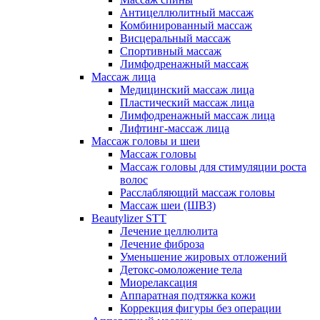
Антицеллюлитный массаж
Комбинированный массаж
Висцеральный массаж
Спортивный массаж
Лимфодренажный массаж
Массаж лица
Медицинский массаж лица
Пластический массаж лица
Лимфодренажный массаж лица
Лифтинг-массаж лица
Массаж головы и шеи
Массаж головы
Массаж головы для стимуляции роста
волос
Расслабляющий массаж головы
Массаж шеи (ШВЗ)
Beautylizer STT
Лечение целлюлита
Лечение фиброза
Уменьшение жировых отложений
Детокс-омоложение тела
Миорелаксация
Аппаратная подтяжка кожи
Коррекция фигуры без операции