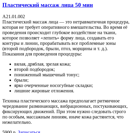
Пластический массаж лица 50 мин
А21.01.002
Пластический массаж лица — это нетравматичная процедура,
которая не требует оперативного вмешательства. Во время её
проведения происходит глубокое воздействие на ткани,
которое позволяет «лепить» форму лица, создавать его
контуры и линии, прорабатывать все проблемные зоны
(второй подбородок, брыли, птоз, морщины и т. д.).
Показания для проведения процедуры:
вялая, дряблая, зрелая кожа;
второй подбородок;
пониженный мышечный тонус;
брыли;
ярко очерченные носогубные складки;
лишние жировые отложения.
Техника пластического массажа предполагает ритмичное
чередование разминающих, вибрационных, постукивающих,
фиксирующих движений. При этом нужно следовать строго
по особым, массажным линиям, иначе кожа растянется, что
нежелательно.
5900 р.
Записаться