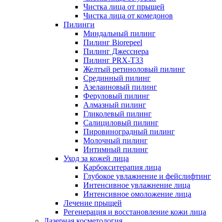
Чистка лица от прыщей
Чистка лица от комедонов
Пилинги
Миндальный пилинг
Пилинг Biorepeel
Пилинг Джесснера
Пилинг PRX-T33
Желтый ретиноловый пилинг
Срединный пилинг
Азелаиновый пилинг
Феруловый пилинг
Алмазный пилинг
Гликолевый пилинг
Салициловый пилинг
Пировиноградный пилинг
Молочный пилинг
Интимный пилинг
Уход за кожей лица
Карбокситерапия лица
Глубокое увлажнение и фейслифтинг
Интенсивное увлажнение лица
Интенсивное омоложение лица
Лечение прыщей
Регенерация и восстановление кожи лица
Лазерная косметология