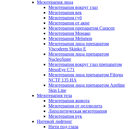
Мезотерапия лица
Мезотерапия вокруг глаз
Мезотерапия век
Мезотерапия губ
Мезотерапия от акне
Мезотерапия препаратом Curacen
Мезотерапия Монако
Мезотерапия Melsmon
Мезотерапия лица препаратом
Viscoderm Skinko E
Мезотерапия лица препаратом
NucleoSpire
Мезотерапия вокруг глаз препаратом
MesoEye С71
Мезотерапия лица препаратом Filorga
NCTF 135 HA
Мезотерапия лица препаратом Apriline
Skin Line
Мезотерапия тела
Мезотерапия живота
Мезотерапия от целлюлита
Липолитическая мезотерапия
Мезотерапия рук
Нитевой лифтинг
Нити под глаза