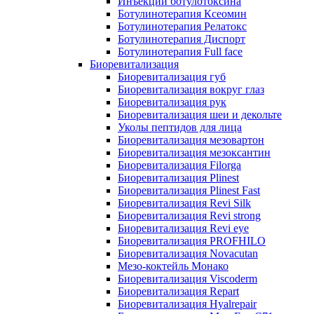
Инъекции ботулотоксина
Ботулинотерапия Ксеомин
Ботулинотерапия Релатокс
Ботулинотерапия Диспорт
Ботулинотерапия Full face
Биоревитализация
Биоревитализация губ
Биоревитализация вокруг глаз
Биоревитализация рук
Биоревитализация шеи и декольте
Уколы пептидов для лица
Биоревитализация мезовартон
Биоревитализация мезоксантин
Биоревитализация Filorga
Биоревитализация Plinest
Биоревитализация Plinest Fast
Биоревитализация Revi Silk
Биоревитализация Revi strong
Биоревитализация Revi eye
Биоревитализация PROFHILO
Биоревитализация Novacutan
Мезо-коктейль Монако
Биоревитализация Viscoderm
Биоревитализация Repart
Биоревитализация Hyalrepair