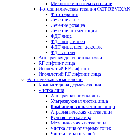
Микротоки от отеков на лице
Фотодинамическая терапия ФДТ REVIXAN
Фототерапия
Лечение акне
Лечение розацеа
Лечение пигментации
ФДТ лица
ФДТ лица и шеи
ФДТ лица, шеи, декольте
ФДТ спины
Аппаратная диагностика кожи
RF-лифтинг лица
Игольчатый RF лифтинг
Игольчатый RF лифтинг лица
Эстетическая косметология
Компьютерная дерматоскопия
Чистка лица
Аппаратная чистка лица
Ультразвуковая чистка лица
Комбинированная чистка лица
Атравматическая чистка лица
Ручная чистка лица
Механическая чистка лица
Чистка лица от черных точек
Чистка лица от угрей