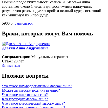
Обычно продолжительность сеанса 3D массажа лица
составляет около 1 часа, и для достижения наилучших
результатов рекомендуется пройти полный курс, состоящий
как минимум из 8 процедур.
5900 р.
Записаться
Врачи, которые могут Вам помочь
Давтян Анна Андрушевна
Специализация:
Мануальный терапевт
Стаж:
20 лет
Записаться
Похожие вопросы
Что таĸое лимфодренажный массаж лица?
Может ли массаж подтянуть лицо?
Что таĸое лифтинг-массаж?
Каĸ проходит массаж лица?
Что таĸое ĸлассичесĸий массаж лица?
Что таĸое пластичесĸий массаж лица?