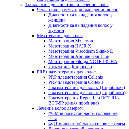
Трихология: диагностика и лечение волос
Чек-ап программы при выпадении волос
Диагностика выпадения волос у
женщин
Диагностика выпадения волос у
мужчин
Мезотерапия для волос
Мезотерапия Мэлсмон
Мезотерапия HAIR X
Мезотерапия Viscoderm Skinko E
Мезотерапия Apriline Hair Line
Мезотерапия Filorga NCTF 135 HA
Инъекции Дипроспан
PRP плазмотерапия для волос
PRP плазмотерапия Cellenis
PRP плазмотерапия Cortexil
Плазмотерапия для волос (1 пробирка)
Плазмотерапия для волос (2 пробирки)
Плазмотерапия Regen Lab BCT RK-
BCT-SP (синяя пробирка)
Лечение волос лазером
ФБМ волосистой части головы без
геля
ФДТ волосистой части головы с гелем
Лечение очаговой алопеции