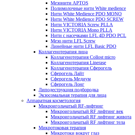
Мезонити APTOS
Полимолочные нити White medience
Нити White Medience PDO MONO
Нити White Medience PDO SCREW
Нити VICTORIA Screw PLLA
Нити VICTORIA Mono PLLA
Нити с насечками LFL 4D PDO PCL
Мезо нити LFL Screw
Линейные нити LFL Basic PDO
Коллагенотерапия лица
Коллагенотерапия Collost micro
Коллагенотерапия Linerase
Коллагенотерапия Сферогель
Сферогель Лайт
Сферогель Медиум
Сферогель Лонг
Липодеструкция подбородка
Экзосомальная терапия для лица
Аппаратная косметология
Микроигольчатый RF-лифтинг
Микроигольчатый RF лифтинг век
Микроигольчатый RF лифтинг живота
Микроигольчатый RF лифтинг тела
Микротоковая терапия
Микротоки вокруг глаз