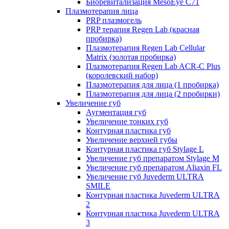
Биоревитализация MesoEye C71
Плазмотерапия лица
PRP плазмогель
PRP терапия Regen Lab (красная
пробирка)
Плазмотерапия Regen Lab Cellular
Matrix (золотая пробирка)
Плазмотерапия Regen Lab ACR-C Plus
(королевский набор)
Плазмотерапия для лица (1 пробирка)
Плазмотерапия для лица (2 пробирки)
Увеличение губ
Аугментация губ
Увеличение тонких губ
Контурная пластика губ
Увеличение верхней губы
Контурная пластика губ Stylage L
Увеличение губ препаратом Stylage M
Увеличение губ препаратом Aliaxin FL
Увеличение губ Juvederm ULTRA
SMILE
Контурная пластика Juvederm ULTRA
2
Контурная пластика Juvederm ULTRA
3