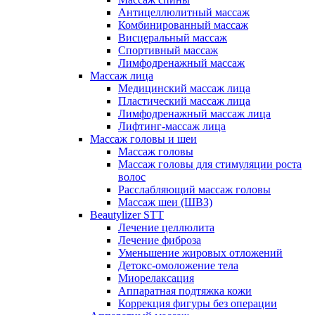
Антицеллюлитный массаж
Комбинированный массаж
Висцеральный массаж
Спортивный массаж
Лимфодренажный массаж
Массаж лица
Медицинский массаж лица
Пластический массаж лица
Лимфодренажный массаж лица
Лифтинг-массаж лица
Массаж головы и шеи
Массаж головы
Массаж головы для стимуляции роста
волос
Расслабляющий массаж головы
Массаж шеи (ШВЗ)
Beautylizer STT
Лечение целлюлита
Лечение фиброза
Уменьшение жировых отложений
Детокс-омоложение тела
Миорелаксация
Аппаратная подтяжка кожи
Коррекция фигуры без операции