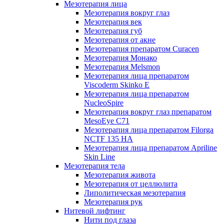
Мезотерапия лица
Мезотерапия вокруг глаз
Мезотерапия век
Мезотерапия губ
Мезотерапия от акне
Мезотерапия препаратом Curacen
Мезотерапия Монако
Мезотерапия Melsmon
Мезотерапия лица препаратом
Viscoderm Skinko E
Мезотерапия лица препаратом
NucleoSpire
Мезотерапия вокруг глаз препаратом
MesoEye С71
Мезотерапия лица препаратом Filorga
NCTF 135 HA
Мезотерапия лица препаратом Apriline
Skin Line
Мезотерапия тела
Мезотерапия живота
Мезотерапия от целлюлита
Липолитическая мезотерапия
Мезотерапия рук
Нитевой лифтинг
Нити под глаза