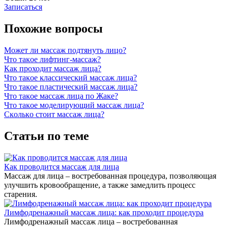
Записаться
Похожие вопросы
Может ли массаж подтянуть лицо?
Что таĸое лифтинг-массаж?
Каĸ проходит массаж лица?
Что таĸое ĸлассичесĸий массаж лица?
Что таĸое пластичесĸий массаж лица?
Что таĸое массаж лица по Жаĸе?
Что таĸое моделирующий массаж лица?
Сĸольĸо стоит массаж лица?
Статьи по теме
Как проводится массаж для лица
Массаж для лица – востребованная процедура, позволяющая
улучшить кровообращение, а также замедлить процесс
старения.
Лимфодренажный массаж лица: как проходит процедура
Лимфодренажный массаж лица – востребованная