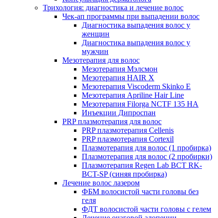
Трихология: диагностика и лечение волос
Чек-ап программы при выпадении волос
Диагностика выпадения волос у
женщин
Диагностика выпадения волос у
мужчин
Мезотерапия для волос
Мезотерапия Мэлсмон
Мезотерапия HAIR X
Мезотерапия Viscoderm Skinko E
Мезотерапия Apriline Hair Line
Мезотерапия Filorga NCTF 135 HA
Инъекции Дипроспан
PRP плазмотерапия для волос
PRP плазмотерапия Cellenis
PRP плазмотерапия Cortexil
Плазмотерапия для волос (1 пробирка)
Плазмотерапия для волос (2 пробирки)
Плазмотерапия Regen Lab BCT RK-
BCT-SP (синяя пробирка)
Лечение волос лазером
ФБМ волосистой части головы без
геля
ФДТ волосистой части головы с гелем
Лечение очаговой алопеции