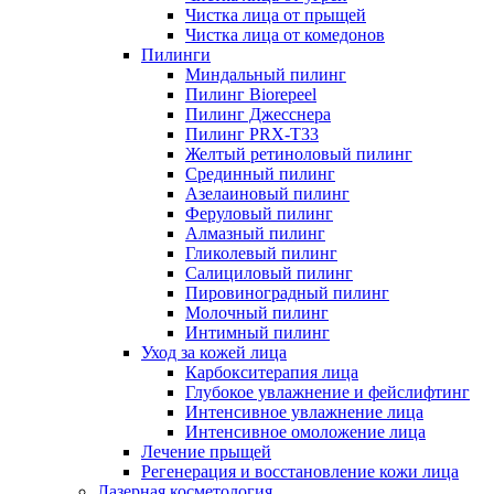
Чистка лица от прыщей
Чистка лица от комедонов
Пилинги
Миндальный пилинг
Пилинг Biorepeel
Пилинг Джесснера
Пилинг PRX-T33
Желтый ретиноловый пилинг
Срединный пилинг
Азелаиновый пилинг
Феруловый пилинг
Алмазный пилинг
Гликолевый пилинг
Салициловый пилинг
Пировиноградный пилинг
Молочный пилинг
Интимный пилинг
Уход за кожей лица
Карбокситерапия лица
Глубокое увлажнение и фейслифтинг
Интенсивное увлажнение лица
Интенсивное омоложение лица
Лечение прыщей
Регенерация и восстановление кожи лица
Лазерная косметология