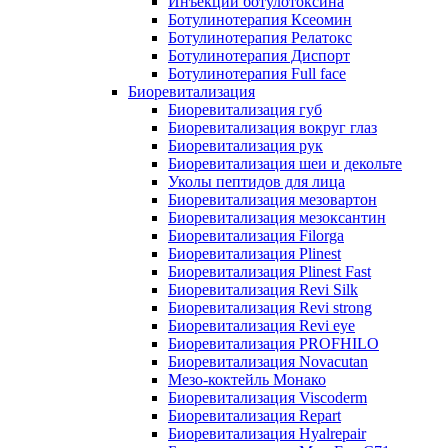
Инъекции ботулотоксина
Ботулинотерапия Ксеомин
Ботулинотерапия Релатокс
Ботулинотерапия Диспорт
Ботулинотерапия Full face
Биоревитализация
Биоревитализация губ
Биоревитализация вокруг глаз
Биоревитализация рук
Биоревитализация шеи и декольте
Уколы пептидов для лица
Биоревитализация мезовартон
Биоревитализация мезоксантин
Биоревитализация Filorga
Биоревитализация Plinest
Биоревитализация Plinest Fast
Биоревитализация Revi Silk
Биоревитализация Revi strong
Биоревитализация Revi eye
Биоревитализация PROFHILO
Биоревитализация Novacutan
Мезо-коктейль Монако
Биоревитализация Viscoderm
Биоревитализация Repart
Биоревитализация Hyalrepair