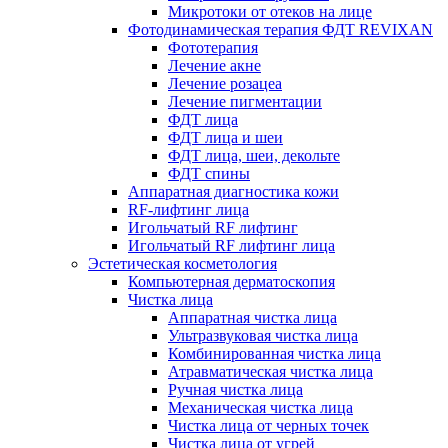
Микротоки от отеков на лице
Фотодинамическая терапия ФДТ REVIXAN
Фототерапия
Лечение акне
Лечение розацеа
Лечение пигментации
ФДТ лица
ФДТ лица и шеи
ФДТ лица, шеи, декольте
ФДТ спины
Аппаратная диагностика кожи
RF-лифтинг лица
Игольчатый RF лифтинг
Игольчатый RF лифтинг лица
Эстетическая косметология
Компьютерная дерматоскопия
Чистка лица
Аппаратная чистка лица
Ультразвуковая чистка лица
Комбинированная чистка лица
Атравматическая чистка лица
Ручная чистка лица
Механическая чистка лица
Чистка лица от черных точек
Чистка лица от угрей