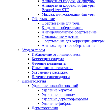
Аппаратная коррекция фигуры
Аппаратная коррекция фигуры
BeautyLizer STT
Массаж для коррекции фигуры
Обертывание
Обертывание для тела
Бандажное обертывание
Антицеллюлитное обертывание
Омоложение + детокс
Обертывание для коррекции фигуры
Антиоксидантное обертывание
Уход за телом
Избавление от лишнего веса
Коррекция силуэта
Лечение целлюлита
Инъекции липолитиков
Устранение растяжек
Лечение гипергидроза
Дерматология
Удаление новообразований
Удаление кератом
Удаление папиллом
Удаление дерматофибромы
Удаление фибром
Дерматоскопия