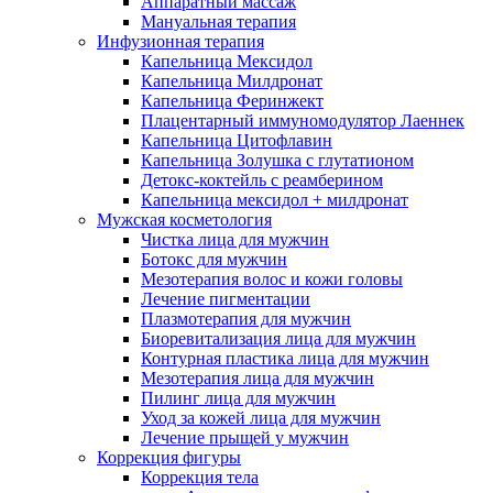
Аппаратный массаж
Мануальная терапия
Инфузионная терапия
Капельница Мексидол
Капельница Милдронат
Капельница Феринжект
Плацентарный иммуномодулятор Лаеннек
Капельница Цитофлавин
Капельница Золушка с глутатионом
Детокс-коктейль с реамберином
Капельница мексидол + милдронат
Мужская косметология
Чистка лица для мужчин
Ботокс для мужчин
Мезотерапия волос и кожи головы
Лечение пигментации
Плазмотерапия для мужчин
Биоревитализация лица для мужчин
Контурная пластика лица для мужчин
Мезотерапия лица для мужчин
Пилинг лица для мужчин
Уход за кожей лица для мужчин
Лечение прыщей у мужчин
Коррекция фигуры
Коррекция тела