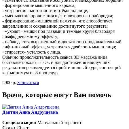
- заметное сглаживание носогубных и межбровных морщин;
- формирование мышечного каркаса;
- устранение пастозности и отёков на лице;
- уменьшение провисания щёк и «второго» подбородка;
- формирование «мышечной памяти», что способствует
закреплению и сохранению достигнутого результата;
- «уходят» мешки под глазами и тёмные круги благодаря
лимфодренажному эффекту;
- наблюдается выраженный и достаточно продолжительный
лифтинговый эффект, устраняется дряблость мышц лица;
«стирается» усталость с лица.
Обычно продолжительность сеанса 3D массажа лица
составляет около 1 часа, и для достижения наилучших
результатов рекомендуется пройти полный курс, состоящий
как минимум из 8 процедур.
5900 р.
Записаться
Врачи, которые могут Вам помочь
Давтян Анна Андрушевна
Специализация:
Мануальный терапевт
Стаж:
20 лет