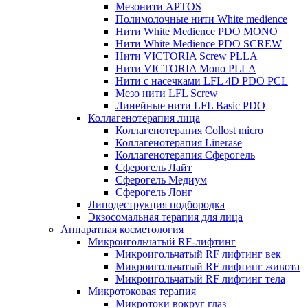
Мезонити APTOS
Полимолочные нити White medience
Нити White Medience PDO MONO
Нити White Medience PDO SCREW
Нити VICTORIA Screw PLLA
Нити VICTORIA Mono PLLA
Нити с насечками LFL 4D PDO PCL
Мезо нити LFL Screw
Линейные нити LFL Basic PDO
Коллагенотерапия лица
Коллагенотерапия Collost micro
Коллагенотерапия Linerase
Коллагенотерапия Сферогель
Сферогель Лайт
Сферогель Медиум
Сферогель Лонг
Липодеструкция подбородка
Экзосомальная терапия для лица
Аппаратная косметология
Микроигольчатый RF-лифтинг
Микроигольчатый RF лифтинг век
Микроигольчатый RF лифтинг живота
Микроигольчатый RF лифтинг тела
Микротоковая терапия
Микротоки вокруг глаз