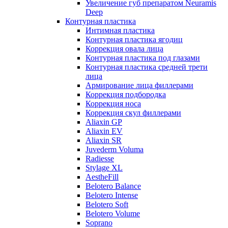
Увеличение губ препаратом Neuramis
Deep
Контурная пластика
Интимная пластика
Контурная пластика ягодиц
Коррекция овала лица
Контурная пластика под глазами
Контурная пластика средней трети
лица
Армирование лица филлерами
Коррекция подбородка
Коррекция носа
Коррекция скул филлерами
Aliaxin GP
Aliaxin EV
Aliaxin SR
Juvederm Voluma
Radiesse
Stylage XL
AestheFill
Belotero Balance
Belotero Intense
Belotero Soft
Belotero Volume
Soprano