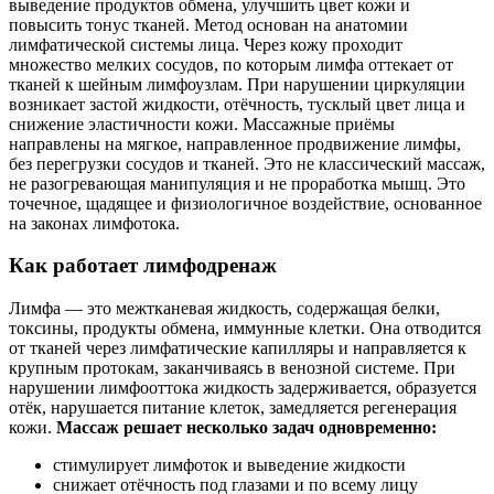
выведение продуктов обмена, улучшить цвет кожи и
повысить тонус тканей. Метод основан на анатомии
лимфатической системы лица. Через кожу проходит
множество мелких сосудов, по которым лимфа оттекает от
тканей к шейным лимфоузлам. При нарушении циркуляции
возникает застой жидкости, отёчность, тусклый цвет лица и
снижение эластичности кожи. Массажные приёмы
направлены на мягкое, направленное продвижение лимфы,
без перегрузки сосудов и тканей. Это не классический массаж,
не разогревающая манипуляция и не проработка мышц. Это
точечное, щадящее и физиологичное воздействие, основанное
на законах лимфотока.
Как работает лимфодренаж
Лимфа — это межтканевая жидкость, содержащая белки,
токсины, продукты обмена, иммунные клетки. Она отводится
от тканей через лимфатические капилляры и направляется к
крупным протокам, заканчиваясь в венозной системе. При
нарушении лимфооттока жидкость задерживается, образуется
отёк, нарушается питание клеток, замедляется регенерация
кожи.
Массаж решает несколько задач одновременно:
стимулирует лимфоток и выведение жидкости
снижает отёчность под глазами и по всему лицу