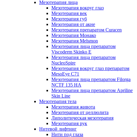
Мезотерапия лица
Мезотерапия вокруг глаз
Мезотерапия век
Мезотерапия губ
Мезотерапия от акне
Мезотерапия препаратом Curacen
Мезотерапия Монако
Мезотерапия Melsmon
Мезотерапия лица препаратом
Viscoderm Skinko E
Мезотерапия лица препаратом
NucleoSpire
Мезотерапия вокруг глаз препаратом
MesoEye С71
Мезотерапия лица препаратом Filorga
NCTF 135 HA
Мезотерапия лица препаратом Apriline
Skin Line
Мезотерапия тела
Мезотерапия живота
Мезотерапия от целлюлита
Липолитическая мезотерапия
Мезотерапия рук
Нитевой лифтинг
Нити под глаза