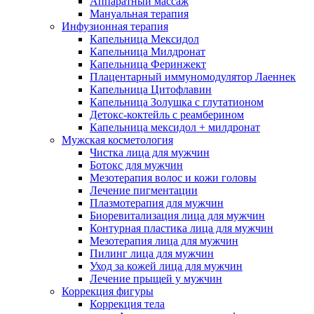
Аппаратный массаж
Мануальная терапия
Инфузионная терапия
Капельница Мексидол
Капельница Милдронат
Капельница Феринжект
Плацентарный иммуномодулятор Лаеннек
Капельница Цитофлавин
Капельница Золушка с глутатионом
Детокс-коктейль с реамберином
Капельница мексидол + милдронат
Мужская косметология
Чистка лица для мужчин
Ботокс для мужчин
Мезотерапия волос и кожи головы
Лечение пигментации
Плазмотерапия для мужчин
Биоревитализация лица для мужчин
Контурная пластика лица для мужчин
Мезотерапия лица для мужчин
Пилинг лица для мужчин
Уход за кожей лица для мужчин
Лечение прыщей у мужчин
Коррекция фигуры
Коррекция тела