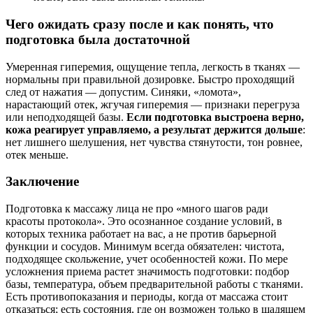
Чего ожидать сразу после и как понять, что
подготовка была достаточной
Умеренная гиперемия, ощущение тепла, легкость в тканях —
нормальны при правильной дозировке. Быстро проходящий
след от нажатия — допустим. Синяки, «ломота»,
нарастающий отек, жгучая гиперемия — признаки перегруза
или неподходящей базы.
Если подготовка выстроена верно,
кожа реагирует управляемо, а результат держится дольше
:
нет лишнего шелушения, нет чувства стянутости, тон ровнее,
отек меньше.
Заключение
Подготовка к массажу лица не про «много шагов ради
красоты протокола». Это осознанное создание условий, в
которых техника работает на вас, а не против барьерной
функции и сосудов. Минимум всегда обязателен: чистота,
подходящее скольжение, учет особенностей кожи. По мере
усложнения приема растет значимость подготовки: подбор
базы, температура, объем предварительной работы с тканями.
Есть противопоказания и периоды, когда от массажа стоит
отказаться; есть состояния, где он возможен только в щадящем