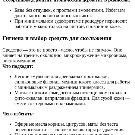
Базы без отдушек, с простыми эмолентами. Избегаем
длительного окклюзивного контакта.
При минимальном зуде/эритеме процедуру переносят;
работать можно только на чистой, спокойной коже.
Гигиена и выбор средств для скольжения
Средство — это не просто «масло, чтобы не тянуло». Оно
влияет на трение, окклюзию, микроокружение микробиома,
риск комедонов.
Что подходит:
Легкие эмульсии для дренажных протоколов;
силиконовые флюиды медицинского класса для работы
с минимальным раздражением эпидермиса.
Масла с низким комедогенным потенциалом: сквалан,
фито-сквалан, каприловые фракции. Для сухой кожи —
смеси со стеролами и керамидами.
Чего избегать:
Эфирные масла корицы, цитрусов, мяты без теста
переносимости — частые провокаторы раздражения.
Плотные минеральные масла при склонности к