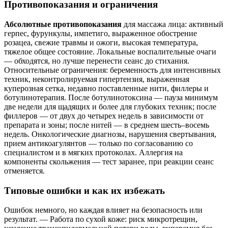
Противопоказания и ограничения
Абсолютные противопоказания
для массажа лица: активный
герпес, фурункулы, импетиго, выраженное обострение
розацеа, свежие травмы и ожоги, высокая температура,
тяжелое общее состояние. Локальные воспалительные очаги
— обходятся, но лучше перенести сеанс до стихания.
Относительные ограничения: беременность для интенсивных
техник, неконтролируемая гипертензия, выраженная
куперозная сетка, недавно поставленные нити, филлеры и
ботулинотерапия. После ботулинотоксина — пауза минимум
две недели для щадящих и более для глубоких техник; после
филлеров — от двух до четырех недель в зависимости от
препарата и зоны; после нитей — в среднем шесть–восемь
недель. Онкологические диагнозы, нарушения свертывания,
прием антикоагулянтов — только по согласованию со
специалистом и в мягких протоколах. Аллергия на
компоненты скольжения — тест заранее, при реакции сеанс
отменяется.
Типовые ошибки и как их избежать
Ошибок немного, но каждая влияет на безопасность или
результат. — Работа по сухой коже: риск микротрещин,