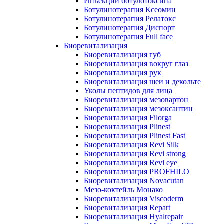
Инъекции ботулотоксина
Ботулинотерапия Ксеомин
Ботулинотерапия Релатокс
Ботулинотерапия Диспорт
Ботулинотерапия Full face
Биоревитализация
Биоревитализация губ
Биоревитализация вокруг глаз
Биоревитализация рук
Биоревитализация шеи и декольте
Уколы пептидов для лица
Биоревитализация мезовартон
Биоревитализация мезоксантин
Биоревитализация Filorga
Биоревитализация Plinest
Биоревитализация Plinest Fast
Биоревитализация Revi Silk
Биоревитализация Revi strong
Биоревитализация Revi eye
Биоревитализация PROFHILO
Биоревитализация Novacutan
Мезо-коктейль Монако
Биоревитализация Viscoderm
Биоревитализация Repart
Биоревитализация Hyalrepair