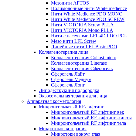
Мезонити APTOS
Полимолочные нити White medience
Нити White Medience PDO MONO
Нити White Medience PDO SCREW
Нити VICTORIA Screw PLLA
Нити VICTORIA Mono PLLA
Нити с насечками LFL 4D PDO PCL
Мезо нити LFL Screw
Линейные нити LFL Basic PDO
Коллагенотерапия лица
Коллагенотерапия Collost micro
Коллагенотерапия Linerase
Коллагенотерапия Сферогель
Сферогель Лайт
Сферогель Медиум
Сферогель Лонг
Липодеструкция подбородка
Экзосомальная терапия для лица
Аппаратная косметология
Микроигольчатый RF-лифтинг
Микроигольчатый RF лифтинг век
Микроигольчатый RF лифтинг живота
Микроигольчатый RF лифтинг тела
Микротоковая терапия
Микротоки вокруг глаз