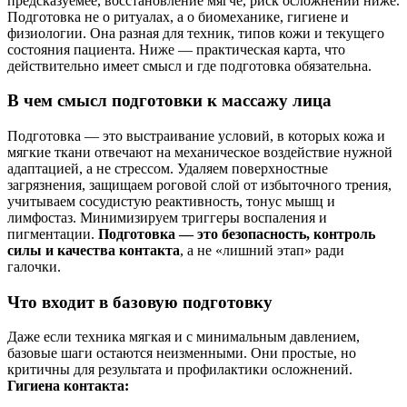
предсказуемее, восстановление мягче, риск осложнений ниже.
Подготовка не о ритуалах, а о биомеханике, гигиене и
физиологии. Она разная для техник, типов кожи и текущего
состояния пациента. Ниже — практическая карта, что
действительно имеет смысл и где подготовка обязательна.
В чем смысл подготовки к массажу лица
Подготовка — это выстраивание условий, в которых кожа и
мягкие ткани отвечают на механическое воздействие нужной
адаптацией, а не стрессом. Удаляем поверхностные
загрязнения, защищаем роговой слой от избыточного трения,
учитываем сосудистую реактивность, тонус мышц и
лимфостаз. Минимизируем триггеры воспаления и
пигментации.
Подготовка — это безопасность, контроль
силы и качества контакта
, а не «лишний этап» ради
галочки.
Что входит в базовую подготовку
Даже если техника мягкая и с минимальным давлением,
базовые шаги остаются неизменными. Они простые, но
критичны для результата и профилактики осложнений.
Гигиена контакта: