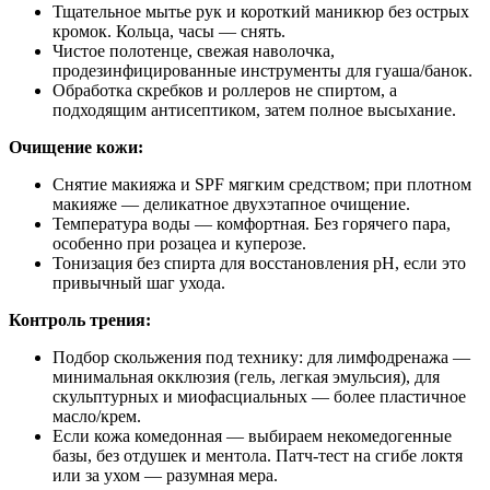
Тщательное мытье рук и короткий маникюр без острых
кромок. Кольца, часы — снять.
Чистое полотенце, свежая наволочка,
продезинфицированные инструменты для гуаша/банок.
Обработка скребков и роллеров не спиртом, а
подходящим антисептиком, затем полное высыхание.
Очищение кожи:
Снятие макияжа и SPF мягким средством; при плотном
макияже — деликатное двухэтапное очищение.
Температура воды — комфортная. Без горячего пара,
особенно при розацеа и куперозе.
Тонизация без спирта для восстановления pH, если это
привычный шаг ухода.
Контроль трения:
Подбор скольжения под технику: для лимфодренажа —
минимальная окклюзия (гель, легкая эмульсия), для
скульптурных и миофасциальных — более пластичное
масло/крем.
Если кожа комедонная — выбираем некомедогенные
базы, без отдушек и ментола. Патч‑тест на сгибе локтя
или за ухом — разумная мера.