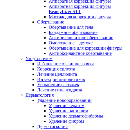
Аппаратная коррекция фигуры
Аппаратная коррекция фигуры
BeautyLizer STT
Массаж для коррекции фигуры
Обертывание
Обертывание для тела
Бандажное обертывание
Антицеллюлитное обертывание
Омоложение + детокс
Обертывание для коррекции фигуры
Антиоксидантное обертывание
Уход за телом
Избавление от лишнего веса
Коррекция силуэта
Лечение целлюлита
Инъекции липолитиков
Устранение растяжек
Лечение гипергидроза
Дерматология
Удаление новообразований
Удаление кератом
Удаление папиллом
Удаление дерматофибромы
Удаление фибром
Дерматоскопия