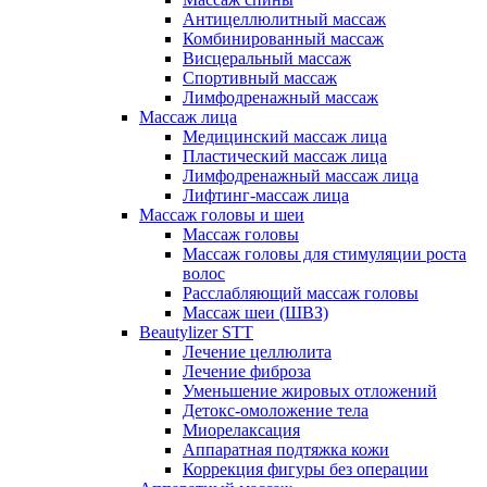
Антицеллюлитный массаж
Комбинированный массаж
Висцеральный массаж
Спортивный массаж
Лимфодренажный массаж
Массаж лица
Медицинский массаж лица
Пластический массаж лица
Лимфодренажный массаж лица
Лифтинг-массаж лица
Массаж головы и шеи
Массаж головы
Массаж головы для стимуляции роста
волос
Расслабляющий массаж головы
Массаж шеи (ШВЗ)
Beautylizer STT
Лечение целлюлита
Лечение фиброза
Уменьшение жировых отложений
Детокс-омоложение тела
Миорелаксация
Аппаратная подтяжка кожи
Коррекция фигуры без операции