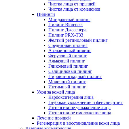
Чистка лица от прыщей
Чистка лица от комедонов
Пилинги
Миндальный пилинг
Пилинг Biorepeel
Пилинг Джесснера
Пилинг PRX-T33
Желтый ретиноловый пилинг
Срединный пилинг
Азелаиновый пилинг
Феруловый пилинг
Алмазный пилинг
Гликолевый пилинг
Салициловый пилинг
Пировиноградный пилинг
Молочный пилинг
Интимный пилинг
Уход за кожей лица
Карбокситерапия лица
Глубокое увлажнение и фейслифтинг
Интенсивное увлажнение лица
Интенсивное омоложение лица
Лечение прыщей
Регенерация и восстановление кожи лица
Лазерная косметология