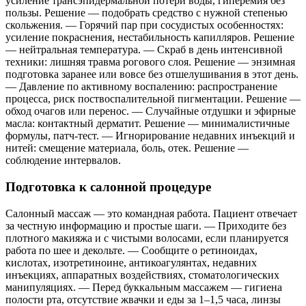
усиление трансэпидермальной потери воды, гиперемия без
пользы. Решение — подобрать средство с нужной степенью
скольжения. — Горячий пар при сосудистых особенностях:
усиление покраснения, нестабильность капилляров. Решение
— нейтральная температура. — Скраб в день интенсивной
техники: лишняя травма рогового слоя. Решение — энзимная
подготовка заранее или вовсе без отшелушивания в этот день.
— Давление по активному воспалению: распространение
процесса, риск поствоспалительной пигментации. Решение —
обход очагов или перенос. — Случайные отдушки и эфирные
масла: контактный дерматит. Решение — минималистичные
формулы, патч‑тест. — Игнорирование недавних инъекций и
нитей: смещение материала, боль, отек. Решение —
соблюдение интервалов.
Подготовка к салонной процедуре
Салонный массаж — это командная работа. Пациент отвечает
за честную информацию и простые шаги. — Приходите без
плотного макияжа и с чистыми волосами, если планируется
работа по шее и декольте. — Сообщите о ретиноидах,
кислотах, изотретиноине, антикоагулянтах, недавних
инъекциях, аппаратных воздействиях, стоматологических
манипуляциях. — Перед буккальным массажем — гигиена
полости рта, отсутствие жвачки и еды за 1–1,5 часа, линзы