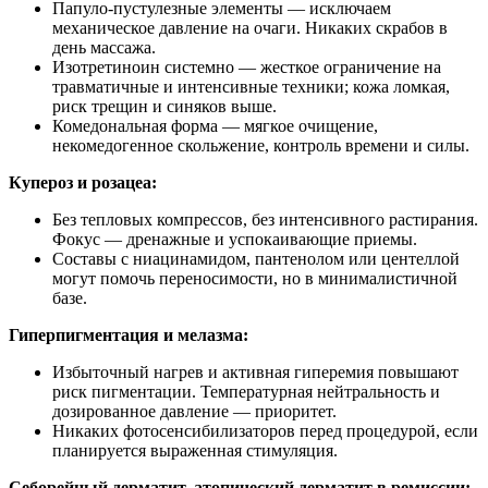
Папуло‑пустулезные элементы — исключаем
механическое давление на очаги. Никаких скрабов в
день массажа.
Изотретиноин системно — жесткое ограничение на
травматичные и интенсивные техники; кожа ломкая,
риск трещин и синяков выше.
Комедональная форма — мягкое очищение,
некомедогенное скольжение, контроль времени и силы.
Купероз и розацеа:
Без тепловых компрессов, без интенсивного растирания.
Фокус — дренажные и успокаивающие приемы.
Составы с ниацинамидом, пантенолом или центеллой
могут помочь переносимости, но в минималистичной
базе.
Гиперпигментация и мелазма:
Избыточный нагрев и активная гиперемия повышают
риск пигментации. Температурная нейтральность и
дозированное давление — приоритет.
Никаких фотосенсибилизаторов перед процедурой, если
планируется выраженная стимуляция.
Себорейный дерматит, атопический дерматит в ремиссии: