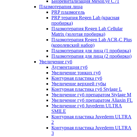
Биоревитализация MesoEye C71
Плазмотерапия лица
PRP плазмогель
PRP терапия Regen Lab (красная
пробирка)
Плазмотерапия Regen Lab Cellular
Matrix (золотая пробирка)
Плазмотерапия Regen Lab ACR-C Plus
(королевский набор)
Плазмотерапия для лица (1 пробирка)
Плазмотерапия для лица (2 пробирки)
Увеличение губ
Аугментация губ
Увеличение тонких губ
Контурная пластика губ
Увеличение верхней губы
Контурная пластика губ Stylage L
Увеличение губ препаратом Stylage M
Увеличение губ препаратом Aliaxin FL
Увеличение губ Juvederm ULTRA
SMILE
Контурная пластика Juvederm ULTRA
2
Контурная пластика Juvederm ULTRA
3