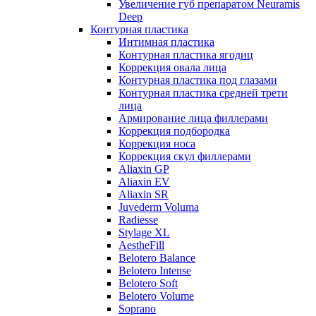
Увеличение губ препаратом Neuramis
Deep
Контурная пластика
Интимная пластика
Контурная пластика ягодиц
Коррекция овала лица
Контурная пластика под глазами
Контурная пластика средней трети
лица
Армирование лица филлерами
Коррекция подбородка
Коррекция носа
Коррекция скул филлерами
Aliaxin GP
Aliaxin EV
Aliaxin SR
Juvederm Voluma
Radiesse
Stylage XL
AestheFill
Belotero Balance
Belotero Intense
Belotero Soft
Belotero Volume
Soprano