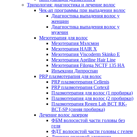
Трихология: диагностика и лечение волос
Чек-ап программы при выпадении волос
Диагностика выпадения волос у
женщин
Диагностика выпадения волос у
мужчин
Мезотерапия для волос
Мезотерапия Мэлсмон
Мезотерапия HAIR X
Мезотерапия Viscoderm Skinko E
Мезотерапия Apriline Hair Line
Мезотерапия Filorga NCTF 135 HA
Инъекции Дипроспан
PRP плазмотерапия для волос
PRP плазмотерапия Cellenis
PRP плазмотерапия Cortexil
Плазмотерапия для волос (1 пробирка)
Плазмотерапия для волос (2 пробирки)
Плазмотерапия Regen Lab BCT RK-
BCT-SP (синяя пробирка)
Лечение волос лазером
ФБМ волосистой части головы без
геля
ФДТ волосистой части головы с гелем
Лечение очаговой алопеции