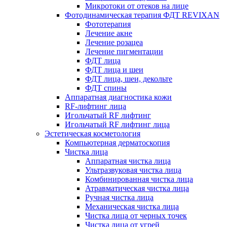
Микротоки от отеков на лице
Фотодинамическая терапия ФДТ REVIXAN
Фототерапия
Лечение акне
Лечение розацеа
Лечение пигментации
ФДТ лица
ФДТ лица и шеи
ФДТ лица, шеи, декольте
ФДТ спины
Аппаратная диагностика кожи
RF-лифтинг лица
Игольчатый RF лифтинг
Игольчатый RF лифтинг лица
Эстетическая косметология
Компьютерная дерматоскопия
Чистка лица
Аппаратная чистка лица
Ультразвуковая чистка лица
Комбинированная чистка лица
Атравматическая чистка лица
Ручная чистка лица
Механическая чистка лица
Чистка лица от черных точек
Чистка лица от угрей