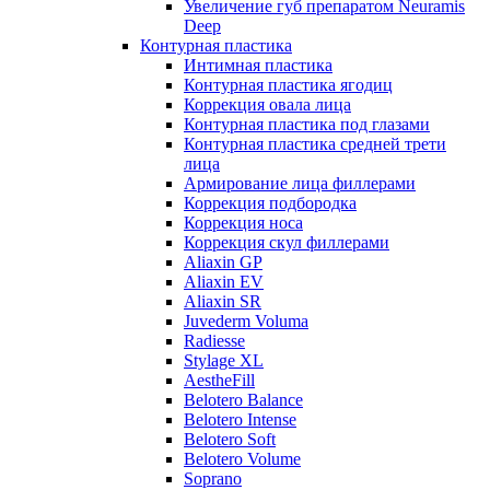
Увеличение губ препаратом Neuramis
Deep
Контурная пластика
Интимная пластика
Контурная пластика ягодиц
Коррекция овала лица
Контурная пластика под глазами
Контурная пластика средней трети
лица
Армирование лица филлерами
Коррекция подбородка
Коррекция носа
Коррекция скул филлерами
Aliaxin GP
Aliaxin EV
Aliaxin SR
Juvederm Voluma
Radiesse
Stylage XL
AestheFill
Belotero Balance
Belotero Intense
Belotero Soft
Belotero Volume
Soprano