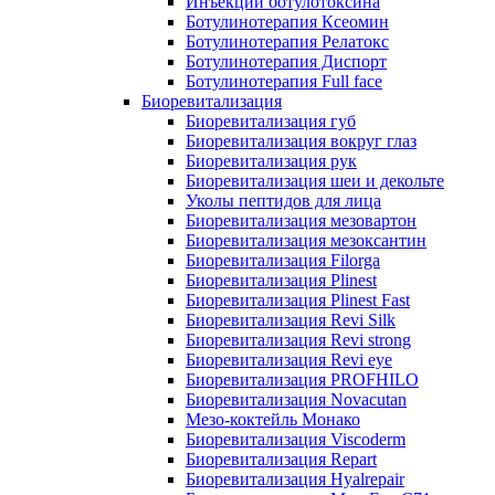
Инъекции ботулотоксина
Ботулинотерапия Ксеомин
Ботулинотерапия Релатокс
Ботулинотерапия Диспорт
Ботулинотерапия Full face
Биоревитализация
Биоревитализация губ
Биоревитализация вокруг глаз
Биоревитализация рук
Биоревитализация шеи и декольте
Уколы пептидов для лица
Биоревитализация мезовартон
Биоревитализация мезоксантин
Биоревитализация Filorga
Биоревитализация Plinest
Биоревитализация Plinest Fast
Биоревитализация Revi Silk
Биоревитализация Revi strong
Биоревитализация Revi eye
Биоревитализация PROFHILO
Биоревитализация Novacutan
Мезо-коктейль Монако
Биоревитализация Viscoderm
Биоревитализация Repart
Биоревитализация Hyalrepair