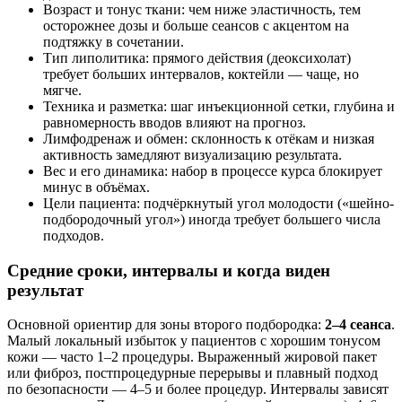
Возраст и тонус ткани: чем ниже эластичность, тем
осторожнее дозы и больше сеансов с акцентом на
подтяжку в сочетании.
Тип липолитика: прямого действия (деоксихолат)
требует больших интервалов, коктейли — чаще, но
мягче.
Техника и разметка: шаг инъекционной сетки, глубина и
равномерность вводов влияют на прогноз.
Лимфодренаж и обмен: склонность к отёкам и низкая
активность замедляют визуализацию результата.
Вес и его динамика: набор в процессе курса блокирует
минус в объёмах.
Цели пациента: подчёркнутый угол молодости («шейно-
подбородочный угол») иногда требует большего числа
подходов.
Средние сроки, интервалы и когда виден
результат
Основной ориентир для зоны второго подбородка:
2–4 сеанса
.
Малый локальный избыток у пациентов с хорошим тонусом
кожи — часто 1–2 процедуры. Выраженный жировой пакет
или фиброз, постпроцедурные перерывы и плавный подход
по безопасности — 4–5 и более процедур. Интервалы зависят