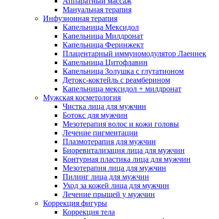
Аппаратный массаж
Мануальная терапия
Инфузионная терапия
Капельница Мексидол
Капельница Милдронат
Капельница Феринжект
Плацентарный иммуномодулятор Лаеннек
Капельница Цитофлавин
Капельница Золушка с глутатионом
Детокс-коктейль с реамберином
Капельница мексидол + милдронат
Мужская косметология
Чистка лица для мужчин
Ботокс для мужчин
Мезотерапия волос и кожи головы
Лечение пигментации
Плазмотерапия для мужчин
Биоревитализация лица для мужчин
Контурная пластика лица для мужчин
Мезотерапия лица для мужчин
Пилинг лица для мужчин
Уход за кожей лица для мужчин
Лечение прыщей у мужчин
Коррекция фигуры
Коррекция тела