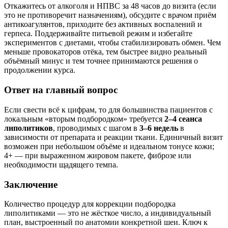
Откажитесь от алкоголя и НПВС за 48 часов до визита (если
это не противоречит назначениям), обсудите с врачом приём
антикоагулянтов, приходите без активных воспалений и
герпеса. Поддерживайте питьевой режим и избегайте
экспериментов с диетами, чтобы стабилизировать обмен. Чем
меньше провокаторов отёка, тем быстрее видно реальный
объёмный минус и тем точнее принимаются решения о
продолжении курса.
Ответ на главный вопрос
Если свести всё к цифрам, то для большинства пациентов с
локальным «вторым подбородком» требуется
2–4 сеанса
липолитиков
, проводимых с шагом в
3–6 недель
в
зависимости от препарата и реакции ткани. Единичный визит
возможен при небольшом объёме и идеальном тонусе кожи;
4+ — при выраженном жировом пакете, фиброзе или
необходимости щадящего темпа.
Заключение
Количество процедур для коррекции подбородка
липолитиками — это не жёсткое число, а индивидуальный
план, выстроенный по анатомии конкретной шеи. Ключ к