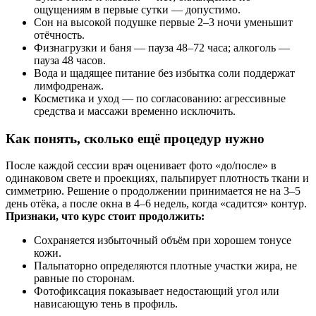
ощущениям в первые сутки — допустимо.
Сон на высокой подушке первые 2–3 ночи уменьшит
отёчность.
Физнагрузки и баня — пауза 48–72 часа; алкоголь —
пауза 48 часов.
Вода и щадящее питание без избытка соли поддержат
лимфодренаж.
Косметика и уход — по согласованию: агрессивные
средства и массажи временно исключить.
Как понять, сколько ещё процедур нужно
После каждой сессии врач оценивает фото «до/после» в
одинаковом свете и проекциях, пальпирует плотность ткани и
симметрию. Решение о продолжении принимается не на 3–5
день отёка, а после окна в 4–6 недель, когда «садится» контур.
Признаки, что курс стоит продолжить:
Сохраняется избыточный объём при хорошем тонусе
кожи.
Пальпаторно определяются плотные участки жира, не
равные по сторонам.
Фотофиксация показывает недостающий угол или
нависающую тень в профиль.