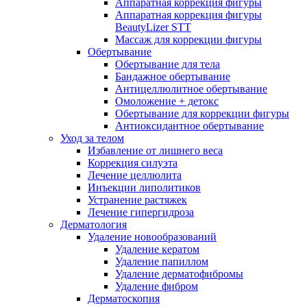
Аппаратная коррекция фигуры
Аппаратная коррекция фигуры
BeautyLizer STT
Массаж для коррекции фигуры
Обертывание
Обертывание для тела
Бандажное обертывание
Антицеллюлитное обертывание
Омоложение + детокс
Обертывание для коррекции фигуры
Антиоксидантное обертывание
Уход за телом
Избавление от лишнего веса
Коррекция силуэта
Лечение целлюлита
Инъекции липолитиков
Устранение растяжек
Лечение гипергидроза
Дерматология
Удаление новообразований
Удаление кератом
Удаление папиллом
Удаление дерматофибромы
Удаление фибром
Дерматоскопия