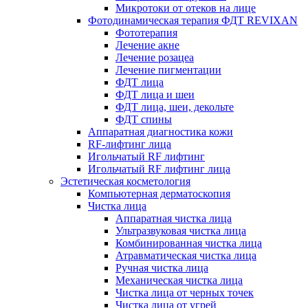
Микротоки от отеков на лице
Фотодинамическая терапия ФДТ REVIXAN
Фототерапия
Лечение акне
Лечение розацеа
Лечение пигментации
ФДТ лица
ФДТ лица и шеи
ФДТ лица, шеи, декольте
ФДТ спины
Аппаратная диагностика кожи
RF-лифтинг лица
Игольчатый RF лифтинг
Игольчатый RF лифтинг лица
Эстетическая косметология
Компьютерная дерматоскопия
Чистка лица
Аппаратная чистка лица
Ультразвуковая чистка лица
Комбинированная чистка лица
Атравматическая чистка лица
Ручная чистка лица
Механическая чистка лица
Чистка лица от черных точек
Чистка лица от угрей