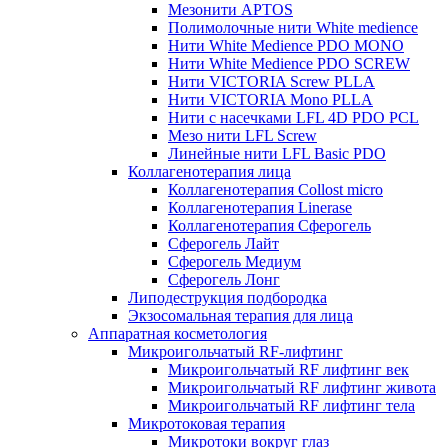
Мезонити APTOS
Полимолочные нити White medience
Нити White Medience PDO MONO
Нити White Medience PDO SCREW
Нити VICTORIA Screw PLLA
Нити VICTORIA Mono PLLA
Нити с насечками LFL 4D PDO PCL
Мезо нити LFL Screw
Линейные нити LFL Basic PDO
Коллагенотерапия лица
Коллагенотерапия Collost micro
Коллагенотерапия Linerase
Коллагенотерапия Сферогель
Сферогель Лайт
Сферогель Медиум
Сферогель Лонг
Липодеструкция подбородка
Экзосомальная терапия для лица
Аппаратная косметология
Микроигольчатый RF-лифтинг
Микроигольчатый RF лифтинг век
Микроигольчатый RF лифтинг живота
Микроигольчатый RF лифтинг тела
Микротоковая терапия
Микротоки вокруг глаз