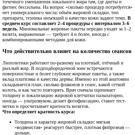
точечного уменьшения локального жира там, где диеты и
фитнес бессильны. На вопрос «сколько процедур потребуется»
нет универсального числа: объём жировой складки, тип
препарата, техника инъекций и качество кожи задают темп.
В
среднем курс составляет 2–4 процедуры с интервалом 3–6
недель
. Минимальные жировые пакеты нередко уходят за 1–2
визита, выраженные — требуют 4 и более, иногда с
комбинированными методами для кожи.
Что действительно влияет на количество сеансов
Липолитики работают по-разному на плотный, отёчный и
рыхлый жир. В подподбородочной зоне встречаются
поверхностные и более глубокие жировые пакеты, а также
вклад платизмы и качества дермы. Именно из этой анатомии
складывается план: сколько флаконов в сеанс, какой сеткой
колоть, и как часто повторять. Врач сначала оценивает
толщину и локализацию жировой клетчатки пальпаторно,
иногда — ультразвуком, делает фотофиксацию, ставит тест-
метки и просчитывает кратность визитов.
Что определяет кратность курса:
Толщина и характер жировой складки: мягкая
«водянистая» реагирует быстрее, плотная фиброзная —
дольше.