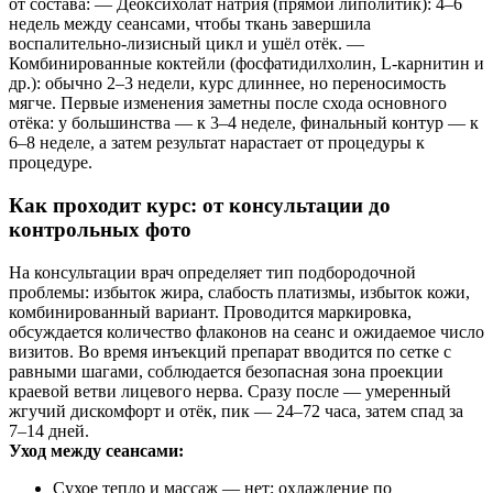
от состава: — Деоксихолат натрия (прямой липолитик): 4–6
недель между сеансами, чтобы ткань завершила
воспалительно-лизисный цикл и ушёл отёк. —
Комбинированные коктейли (фосфатидилхолин, L‑карнитин и
др.): обычно 2–3 недели, курс длиннее, но переносимость
мягче. Первые изменения заметны после схода основного
отёка: у большинства — к 3–4 неделе, финальный контур — к
6–8 неделе, а затем результат нарастает от процедуры к
процедуре.
Как проходит курс: от консультации до
контрольных фото
На консультации врач определяет тип подбородочной
проблемы: избыток жира, слабость платизмы, избыток кожи,
комбинированный вариант. Проводится маркировка,
обсуждается количество флаконов на сеанс и ожидаемое число
визитов. Во время инъекций препарат вводится по сетке с
равными шагами, соблюдается безопасная зона проекции
краевой ветви лицевого нерва. Сразу после — умеренный
жгучий дискомфорт и отёк, пик — 24–72 часа, затем спад за
7–14 дней.
Уход между сеансами:
Сухое тепло и массаж — нет; охлаждение по