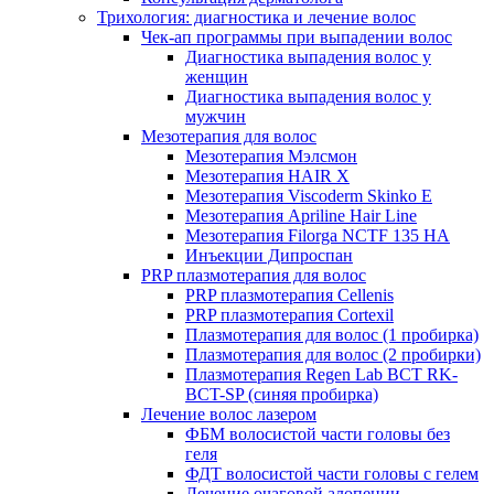
Трихология: диагностика и лечение волос
Чек-ап программы при выпадении волос
Диагностика выпадения волос у
женщин
Диагностика выпадения волос у
мужчин
Мезотерапия для волос
Мезотерапия Мэлсмон
Мезотерапия HAIR X
Мезотерапия Viscoderm Skinko E
Мезотерапия Apriline Hair Line
Мезотерапия Filorga NCTF 135 HA
Инъекции Дипроспан
PRP плазмотерапия для волос
PRP плазмотерапия Cellenis
PRP плазмотерапия Cortexil
Плазмотерапия для волос (1 пробирка)
Плазмотерапия для волос (2 пробирки)
Плазмотерапия Regen Lab BCT RK-
BCT-SP (синяя пробирка)
Лечение волос лазером
ФБМ волосистой части головы без
геля
ФДТ волосистой части головы с гелем
Лечение очаговой алопеции