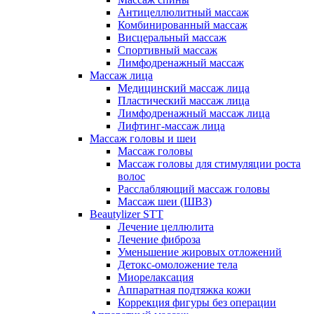
Антицеллюлитный массаж
Комбинированный массаж
Висцеральный массаж
Спортивный массаж
Лимфодренажный массаж
Массаж лица
Медицинский массаж лица
Пластический массаж лица
Лимфодренажный массаж лица
Лифтинг-массаж лица
Массаж головы и шеи
Массаж головы
Массаж головы для стимуляции роста
волос
Расслабляющий массаж головы
Массаж шеи (ШВЗ)
Beautylizer STT
Лечение целлюлита
Лечение фиброза
Уменьшение жировых отложений
Детокс-омоложение тела
Миорелаксация
Аппаратная подтяжка кожи
Коррекция фигуры без операции