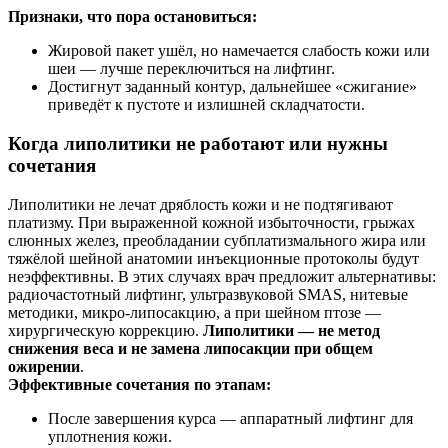
Признаки, что пора остановиться:
Жировой пакет ушёл, но намечается слабость кожи или
шеи — лучше переключиться на лифтинг.
Достигнут заданный контур, дальнейшее «сжигание»
приведёт к пустоте и излишней складчатости.
Когда липолитики не работают или нужны
сочетания
Липолитики не лечат дряблость кожи и не подтягивают
платизму. При выраженной кожной избыточности, грыжах
слюнных желез, преобладании субплатизмального жира или
тяжёлой шейной анатомии инъекционные протоколы будут
неэффективны. В этих случаях врач предложит альтернативы:
радиочастотный лифтинг, ультразвуковой SMAS, нитевые
методики, микро-липосакцию, а при шейном птозе —
хирургическую коррекцию.
Липолитики — не метод
снижения веса и не замена липосакции при общем
ожирении
.
Эффективные сочетания по этапам:
После завершения курса — аппаратный лифтинг для
уплотнения кожи.