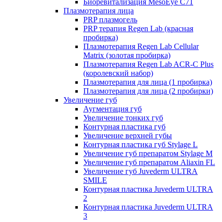
Биоревитализация MesoEye C71
Плазмотерапия лица
PRP плазмогель
PRP терапия Regen Lab (красная
пробирка)
Плазмотерапия Regen Lab Cellular
Matrix (золотая пробирка)
Плазмотерапия Regen Lab ACR-C Plus
(королевский набор)
Плазмотерапия для лица (1 пробирка)
Плазмотерапия для лица (2 пробирки)
Увеличение губ
Аугментация губ
Увеличение тонких губ
Контурная пластика губ
Увеличение верхней губы
Контурная пластика губ Stylage L
Увеличение губ препаратом Stylage M
Увеличение губ препаратом Aliaxin FL
Увеличение губ Juvederm ULTRA
SMILE
Контурная пластика Juvederm ULTRA
2
Контурная пластика Juvederm ULTRA
3