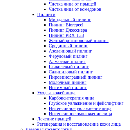
Чистка лица от прыщей
Чистка лица от комедонов
Пилинги
Миндальный пилинг
Пилинг Biorepeel
Пилинг Джесснера
Пилинг PRX-T33
Желтый ретиноловый пилинг
Срединный пилинг
Азелаиновый пилинг
Феруловый пилинг
Алмазный пилинг
Гликолевый пилинг
Салициловый пилинг
Пировиноградный пилинг
Молочный пилинг
Интимный пилинг
Уход за кожей лица
Карбокситерапия лица
Глубокое увлажнение и фейслифтинг
Интенсивное увлажнение лица
Интенсивное омоложение лица
Лечение прыщей
Регенерация и восстановление кожи лица
Лазерная косметология