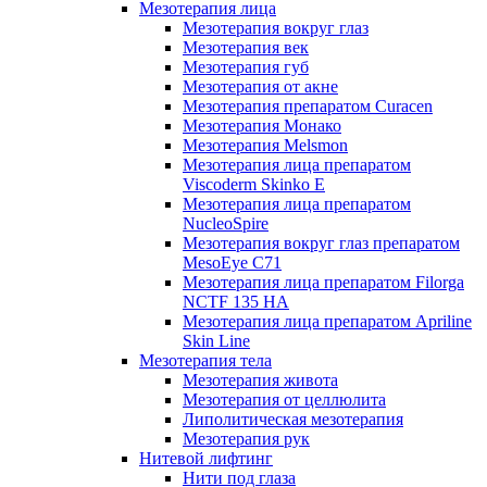
Мезотерапия лица
Мезотерапия вокруг глаз
Мезотерапия век
Мезотерапия губ
Мезотерапия от акне
Мезотерапия препаратом Curacen
Мезотерапия Монако
Мезотерапия Melsmon
Мезотерапия лица препаратом
Viscoderm Skinko E
Мезотерапия лица препаратом
NucleoSpire
Мезотерапия вокруг глаз препаратом
MesoEye С71
Мезотерапия лица препаратом Filorga
NCTF 135 HA
Мезотерапия лица препаратом Apriline
Skin Line
Мезотерапия тела
Мезотерапия живота
Мезотерапия от целлюлита
Липолитическая мезотерапия
Мезотерапия рук
Нитевой лифтинг
Нити под глаза