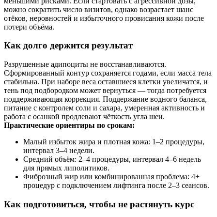
меньшими рисками. Если стартовать с агрессивной дозы,
можно сократить число визитов, однако возрастает шанс
отёков, неровностей и избыточного провисания кожи после
потери объёма.
Как долго держится результат
Разрушенные адипоциты не восстанавливаются.
Сформированный контур сохраняется годами, если масса тела
стабильна. При наборе веса оставшиеся клетки увеличатся, и
тень под подбородком может вернуться — тогда потребуется
поддерживающая коррекция. Поддержание водного баланса,
питание с контролем соли и сахара, умеренная активность и
работа с осанкой продлевают чёткость угла шеи.
Практические ориентиры по срокам:
Малый избыток жира и плотная кожа: 1–2 процедуры,
интервал 3–4 недели.
Средний объём: 2–4 процедуры, интервал 4–6 недель
для прямых липолитиков.
Фиброзный жир или комбинированная проблема: 4+
процедур с подключением лифтинга после 2–3 сеансов.
Как подготовиться, чтобы не растянуть курс