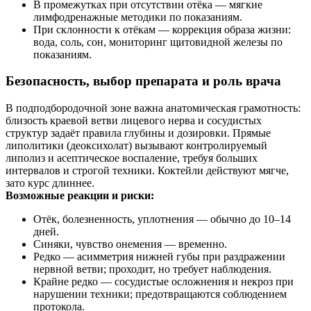
В промежутках при отсутствии отёка — мягкие
лимфодренажные методики по показаниям.
При склонности к отёкам — коррекция образа жизни:
вода, соль, сон, мониторинг щитовидной железы по
показаниям.
Безопасность, выбор препарата и роль врача
В подподбородочной зоне важна анатомическая грамотность:
близость краевой ветви лицевого нерва и сосудистых
структур задаёт правила глубины и дозировки. Прямые
липолитики (деоксихолат) вызывают контролируемый
липолиз и асептическое воспаление, требуя больших
интервалов и строгой техники. Коктейли действуют мягче,
зато курс длиннее.
Возможные реакции и риски:
Отёк, болезненность, уплотнения — обычно до 10–14
дней.
Синяки, чувство онемения — временно.
Редко — асимметрия нижней губы при раздражении
нервной ветви; проходит, но требует наблюдения.
Крайне редко — сосудистые осложнения и некроз при
нарушении техники; предотвращаются соблюдением
протокола.