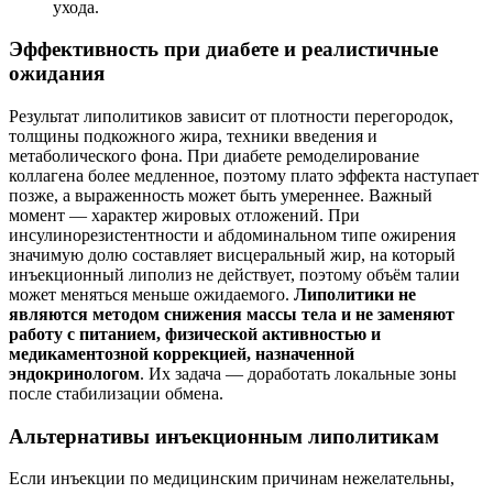
ухода.
Эффективность при диабете и реалистичные
ожидания
Результат липолитиков зависит от плотности перегородок,
толщины подкожного жира, техники введения и
метаболического фона. При диабете ремоделирование
коллагена более медленное, поэтому плато эффекта наступает
позже, а выраженность может быть умереннее. Важный
момент — характер жировых отложений. При
инсулинорезистентности и абдоминальном типе ожирения
значимую долю составляет висцеральный жир, на который
инъекционный липолиз не действует, поэтому объём талии
может меняться меньше ожидаемого.
Липолитики не
являются методом снижения массы тела и не заменяют
работу с питанием, физической активностью и
медикаментозной коррекцией, назначенной
эндокринологом
. Их задача — доработать локальные зоны
после стабилизации обмена.
Альтернативы инъекционным липолитикам
Если инъекции по медицинским причинам нежелательны,