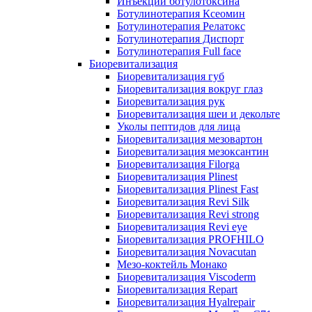
Инъекции ботулотоксина
Ботулинотерапия Ксеомин
Ботулинотерапия Релатокс
Ботулинотерапия Диспорт
Ботулинотерапия Full face
Биоревитализация
Биоревитализация губ
Биоревитализация вокруг глаз
Биоревитализация рук
Биоревитализация шеи и декольте
Уколы пептидов для лица
Биоревитализация мезовартон
Биоревитализация мезоксантин
Биоревитализация Filorga
Биоревитализация Plinest
Биоревитализация Plinest Fast
Биоревитализация Revi Silk
Биоревитализация Revi strong
Биоревитализация Revi eye
Биоревитализация PROFHILO
Биоревитализация Novacutan
Мезо-коктейль Монако
Биоревитализация Viscoderm
Биоревитализация Repart
Биоревитализация Hyalrepair