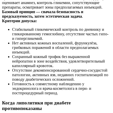
оценивает анамнез, контроль гликемии, сопутствующие
препараты, осматривает зоны предполагаемых инъекций.
Базовый принцип — сначала безопасность и
предсказуемость, затем эстетическая задача
.
Критерии допуска:
Стабильный гликемический контроль по дневнику и
гликированному гемоглобину, отсутствие частых гипо-
и гипергликемий.
Нет активных кожных воспалений, фурункулёза,
грибковых поражений в области предполагаемых
инъекций.
Сохранный кожный трофик без выраженной
нейропатии в зоне воздействия, удовлетворительный
капиллярный кровоток.
Отсутствие декомпенсированной сердечно‑сосудистой
патологии, активных язв, недавних госпитализаций по
поводу диабетических осложнений.
Готовность к совместному наблюдению у
эндокринолога и врача‑косметолога в пери- и
постпроцедурный период.
Когда липолитики при диабете
противопоказаны