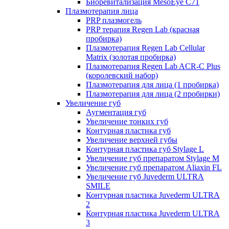
Биоревитализация MesoEye C71
Плазмотерапия лица
PRP плазмогель
PRP терапия Regen Lab (красная
пробирка)
Плазмотерапия Regen Lab Cellular
Matrix (золотая пробирка)
Плазмотерапия Regen Lab ACR-C Plus
(королевский набор)
Плазмотерапия для лица (1 пробирка)
Плазмотерапия для лица (2 пробирки)
Увеличение губ
Аугментация губ
Увеличение тонких губ
Контурная пластика губ
Увеличение верхней губы
Контурная пластика губ Stylage L
Увеличение губ препаратом Stylage M
Увеличение губ препаратом Aliaxin FL
Увеличение губ Juvederm ULTRA
SMILE
Контурная пластика Juvederm ULTRA
2
Контурная пластика Juvederm ULTRA
3