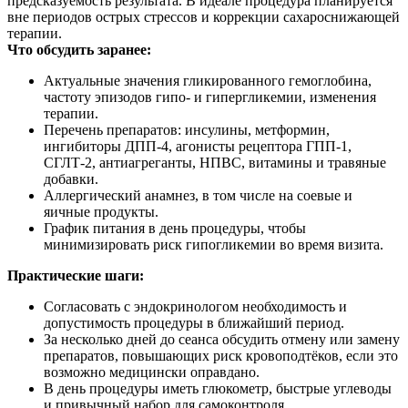
предсказуемость результата. В идеале процедура планируется
вне периодов острых стрессов и коррекции сахароснижающей
терапии.
Что обсудить заранее:
Актуальные значения гликированного гемоглобина,
частоту эпизодов гипо- и гипергликемии, изменения
терапии.
Перечень препаратов: инсулины, метформин,
ингибиторы ДПП‑4, агонисты рецептора ГПП‑1,
СГЛТ‑2, антиагреганты, НПВС, витамины и травяные
добавки.
Аллергический анамнез, в том числе на соевые и
яичные продукты.
График питания в день процедуры, чтобы
минимизировать риск гипогликемии во время визита.
Практические шаги:
Согласовать с эндокринологом необходимость и
допустимость процедуры в ближайший период.
За несколько дней до сеанса обсудить отмену или замену
препаратов, повышающих риск кровоподтёков, если это
возможно медицински оправдано.
В день процедуры иметь глюкометр, быстрые углеводы
и привычный набор для самоконтроля.