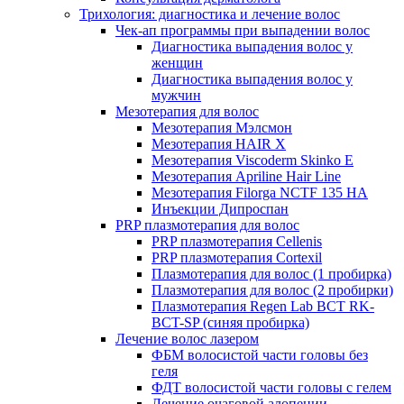
Трихология: диагностика и лечение волос
Чек-ап программы при выпадении волос
Диагностика выпадения волос у
женщин
Диагностика выпадения волос у
мужчин
Мезотерапия для волос
Мезотерапия Мэлсмон
Мезотерапия HAIR X
Мезотерапия Viscoderm Skinko E
Мезотерапия Apriline Hair Line
Мезотерапия Filorga NCTF 135 HA
Инъекции Дипроспан
PRP плазмотерапия для волос
PRP плазмотерапия Cellenis
PRP плазмотерапия Cortexil
Плазмотерапия для волос (1 пробирка)
Плазмотерапия для волос (2 пробирки)
Плазмотерапия Regen Lab BCT RK-
BCT-SP (синяя пробирка)
Лечение волос лазером
ФБМ волосистой части головы без
геля
ФДТ волосистой части головы с гелем
Лечение очаговой алопеции