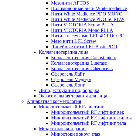
Мезонити APTOS
Полимолочные нити White medience
Нити White Medience PDO MONO
Нити White Medience PDO SCREW
Нити VICTORIA Screw PLLA
Нити VICTORIA Mono PLLA
Нити с насечками LFL 4D PDO PCL
Мезо нити LFL Screw
Линейные нити LFL Basic PDO
Коллагенотерапия лица
Коллагенотерапия Collost micro
Коллагенотерапия Linerase
Коллагенотерапия Сферогель
Сферогель Лайт
Сферогель Медиум
Сферогель Лонг
Липодеструкция подбородка
Экзосомальная терапия для лица
Аппаратная косметология
Микроигольчатый RF-лифтинг
Микроигольчатый RF лифтинг век
Микроигольчатый RF лифтинг живота
Микроигольчатый RF лифтинг тела
Микротоковая терапия
Микротоки вокруг глаз