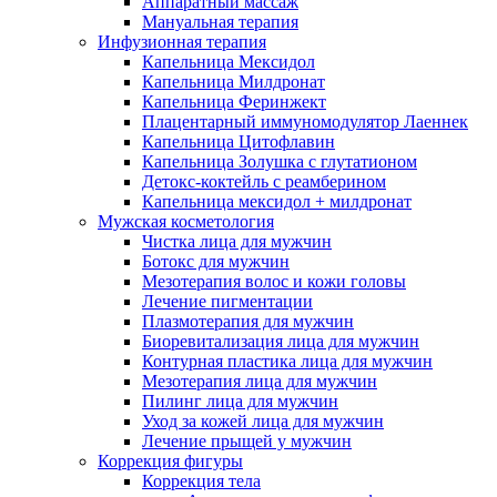
Аппаратный массаж
Мануальная терапия
Инфузионная терапия
Капельница Мексидол
Капельница Милдронат
Капельница Феринжект
Плацентарный иммуномодулятор Лаеннек
Капельница Цитофлавин
Капельница Золушка с глутатионом
Детокс-коктейль с реамберином
Капельница мексидол + милдронат
Мужская косметология
Чистка лица для мужчин
Ботокс для мужчин
Мезотерапия волос и кожи головы
Лечение пигментации
Плазмотерапия для мужчин
Биоревитализация лица для мужчин
Контурная пластика лица для мужчин
Мезотерапия лица для мужчин
Пилинг лица для мужчин
Уход за кожей лица для мужчин
Лечение прыщей у мужчин
Коррекция фигуры
Коррекция тела