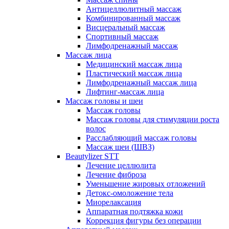
Антицеллюлитный массаж
Комбинированный массаж
Висцеральный массаж
Спортивный массаж
Лимфодренажный массаж
Массаж лица
Медицинский массаж лица
Пластический массаж лица
Лимфодренажный массаж лица
Лифтинг-массаж лица
Массаж головы и шеи
Массаж головы
Массаж головы для стимуляции роста
волос
Расслабляющий массаж головы
Массаж шеи (ШВЗ)
Beautylizer STT
Лечение целлюлита
Лечение фиброза
Уменьшение жировых отложений
Детокс-омоложение тела
Миорелаксация
Аппаратная подтяжка кожи
Коррекция фигуры без операции