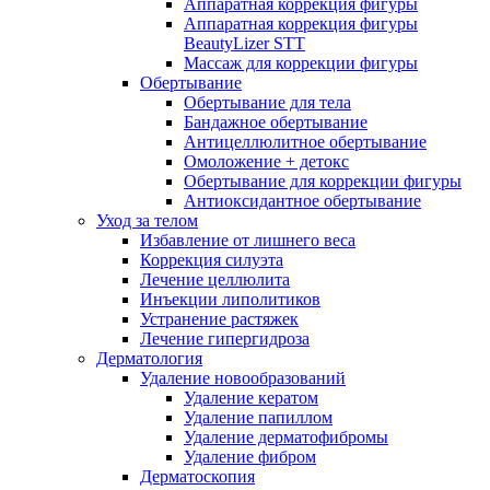
Аппаратная коррекция фигуры
Аппаратная коррекция фигуры
BeautyLizer STT
Массаж для коррекции фигуры
Обертывание
Обертывание для тела
Бандажное обертывание
Антицеллюлитное обертывание
Омоложение + детокс
Обертывание для коррекции фигуры
Антиоксидантное обертывание
Уход за телом
Избавление от лишнего веса
Коррекция силуэта
Лечение целлюлита
Инъекции липолитиков
Устранение растяжек
Лечение гипергидроза
Дерматология
Удаление новообразований
Удаление кератом
Удаление папиллом
Удаление дерматофибромы
Удаление фибром
Дерматоскопия