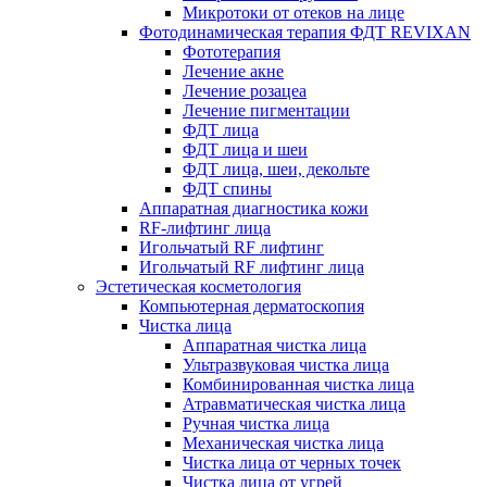
Микротоки от отеков на лице
Фотодинамическая терапия ФДТ REVIXAN
Фототерапия
Лечение акне
Лечение розацеа
Лечение пигментации
ФДТ лица
ФДТ лица и шеи
ФДТ лица, шеи, декольте
ФДТ спины
Аппаратная диагностика кожи
RF-лифтинг лица
Игольчатый RF лифтинг
Игольчатый RF лифтинг лица
Эстетическая косметология
Компьютерная дерматоскопия
Чистка лица
Аппаратная чистка лица
Ультразвуковая чистка лица
Комбинированная чистка лица
Атравматическая чистка лица
Ручная чистка лица
Механическая чистка лица
Чистка лица от черных точек
Чистка лица от угрей