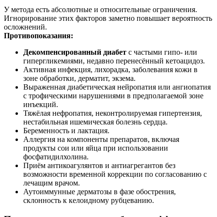
У метода есть абсолютные и относительные ограничения.
Игнорирование этих факторов заметно повышает вероятность
осложнений.
Противопоказания:
Декомпенсированный диабет
с частыми гипо- или
гипергликемиями, недавно перенесённый кетоацидоз.
Активная инфекция, лихорадка, заболевания кожи в
зоне обработки, дерматит, экзема.
Выраженная диабетическая нейропатия или ангиопатия
с трофическими нарушениями в предполагаемой зоне
инъекций.
Тяжёлая нефропатия, неконтролируемая гипертензия,
нестабильная ишемическая болезнь сердца.
Беременность и лактация.
Аллергия на компоненты препаратов, включая
продукты сои или яйца при использовании
фосфатидилхолина.
Приём антикоагулянтов и антиагрегантов без
возможности временной коррекции по согласованию с
лечащим врачом.
Аутоиммунные дерматозы в фазе обострения,
склонность к келоидному рубцеванию.