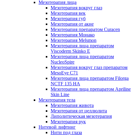
Мезотерапия лица
Мезотерапия вокруг глаз
Мезотерапия век
Мезотерапия губ
Мезотерапия от акне
Мезотерапия препаратом Curacen
Мезотерапия Монако
Мезотерапия Melsmon
Мезотерапия лица препаратом
Viscoderm Skinko E
Мезотерапия лица препаратом
NucleoSpire
Мезотерапия вокруг глаз препаратом
MesoEye С71
Мезотерапия лица препаратом Filorga
NCTF 135 HA
Мезотерапия лица препаратом Apriline
Skin Line
Мезотерапия тела
Мезотерапия живота
Мезотерапия от целлюлита
Липолитическая мезотерапия
Мезотерапия рук
Нитевой лифтинг
Нити под глаза