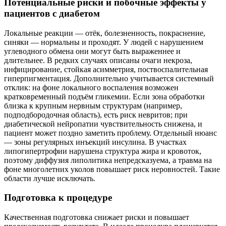
Потенциальные риски и побочные эффекты у
пациентов с диабетом
Локальные реакции — отёк, болезненность, покраснение,
синяки — нормальны и проходят. У людей с нарушением
углеводного обмена они могут быть выраженнее и
длительнее. В редких случаях описаны очаги некроза,
инфицирование, стойкая асимметрия, поствоспалительная
гиперпигментация. Дополнительно учитывается системный
отклик: на фоне локального воспаления возможен
кратковременный подъём гликемии. Если зона обработки
близка к крупным нервным структурам (например,
подподбородочная область), есть риск невритов; при
диабетической нейропатии чувствительность снижена, и
пациент может поздно заметить проблему. Отдельный нюанс
— зоны регулярных инъекций инсулина. В участках
липогипертрофии нарушена структура жира и кровоток,
поэтому диффузия липолитика непредсказуема, а травма на
фоне многолетних уколов повышает риск неровностей. Такие
области лучше исключать.
Подготовка к процедуре
Качественная подготовка снижает риски и повышает