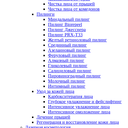
Чистка лица от прыщей
Чистка лица от комедонов
Пилинги
Миндальный пилинг
Пилинг Biorepeel
Пилинг Джесснера
Пилинг PRX-T33
Желтый ретиноловый пилинг
Срединный пилинг
Азелаиновый пилинг
Феруловый пилинг
Алмазный пилинг
Гликолевый пилинг
Салициловый пилинг
Пировиноградный пилинг
Молочный пилинг
Интимный пилинг
Уход за кожей лица
Карбокситерапия лица
Глубокое увлажнение и фейслифтинг
Интенсивное увлажнение лица
Интенсивное омоложение лица
Лечение прыщей
Регенерация и восстановление кожи лица
Лазерная косметология