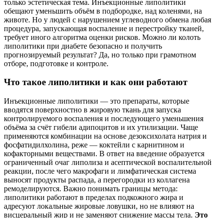
только эстетическая тема. Инъекционные липолитики
обещают уменьшить объём в подбородке, над коленями, на
животе. Но у людей с нарушением углеводного обмена любая
процедура, запускающая воспаление и перестройку тканей,
требует иного алгоритма оценки рисков. Можно ли колоть
липолитики при диабете безопасно и получить
прогнозируемый результат? Да, но только при грамотном
отборе, подготовке и контроле.
Что такое липолитики и как они работают
Инъекционные липолитики — это препараты, которые
вводятся поверхностно в жировую ткань для запуска
контролируемого воспаления и последующего уменьшения
объёма за счёт гибели адипоцитов и их утилизации. Чаще
применяются комбинации на основе дезоксихолата натрия и
фосфатидилхолина, реже — коктейли с карнитином и
кофакторными веществами. В ответ на введение образуется
ограниченный очаг липолиза и асептической воспалительной
реакции, после чего макрофаги и лимфатическая система
выносят продукты распада, а перегородки из коллагена
ремоделируются. Важно понимать границы метода:
липолитики работают в пределах подкожного жира и
адресуют локальные жировые ловушки, но не влияют на
висцеральный жир и не заменяют снижение массы тела.
Это