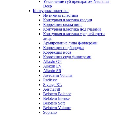
Увеличение губ препаратом Neuramis
Deep
Контурная пластика
Интимная пластика
Контурная пластика ягодиц
Коррекция овала лица
Контурная пластика под глазами
Контурная пластика средней трети
лица
Армирование лица филлерами
Коррекция подбородка
Коррекция носа
Коррекция скул филлерами
Aliaxin GP
Aliaxin EV
Aliaxin SR
Juvederm Voluma
Radiesse
Stylage XL
AestheFill
Belotero Balance
Belotero Intense
Belotero Soft
Belotero Volume
Soprano