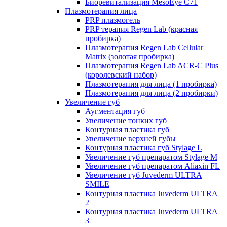
Биоревитализация MesoEye C71
Плазмотерапия лица
PRP плазмогель
PRP терапия Regen Lab (красная
пробирка)
Плазмотерапия Regen Lab Cellular
Matrix (золотая пробирка)
Плазмотерапия Regen Lab ACR-C Plus
(королевский набор)
Плазмотерапия для лица (1 пробирка)
Плазмотерапия для лица (2 пробирки)
Увеличение губ
Аугментация губ
Увеличение тонких губ
Контурная пластика губ
Увеличение верхней губы
Контурная пластика губ Stylage L
Увеличение губ препаратом Stylage M
Увеличение губ препаратом Aliaxin FL
Увеличение губ Juvederm ULTRA
SMILE
Контурная пластика Juvederm ULTRA
2
Контурная пластика Juvederm ULTRA
3