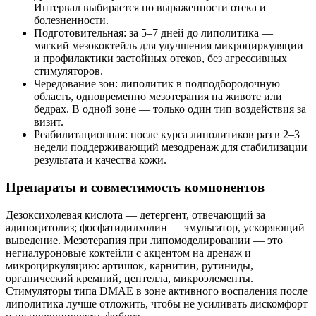
Интервал выбирается по выраженности отека и
болезненности.
Подготовительная: за 5–7 дней до липолитика —
мягкий мезококтейль для улучшения микроциркуляции
и профилактики застойных отеков, без агрессивных
стимуляторов.
Чередование зон: липолитик в подподбородочную
область, одновременно мезотерапия на животе или
бедрах. В одной зоне — только один тип воздействия за
визит.
Реабилитационная: после курса липолитиков раз в 2–3
недели поддерживающий мезодренаж для стабилизации
результата и качества кожи.
Препараты и совместимость компонентов
Дезоксихолевая кислота — детергент, отвечающий за
адипоцитолиз; фосфатидилхолин — эмульгатор, ускоряющий
выведение. Мезотерапия при липомоделировании — это
негиалуроновые коктейли с акцентом на дренаж и
микроциркуляцию: артишок, карнитин, рутиниды,
органический кремний, центелла, микроэлементы.
Стимуляторы типа DMAE в зоне активного воспаления после
липолитика лучше отложить, чтобы не усиливать дискомфорт