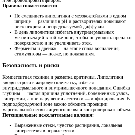
и не провоцировать фиброз.
Правила совместимости:
Не смешивать липолитики с мезококтейлями в одном
шприце — различия в pH и растворителях повышают
риск некроза и непредсказуемой диффузии.
В день липолитика избегать внутридермальных
мезоинъекций в той же зоне, чтобы не уводить препарат
поверхностно и не увеличивать отек.
Ферменты и дренаж — на этапе спада воспаления;
стимуляторы — позже, по показаниям.
Безопасность и риски
Компетентная техника и разметка критичны. Липолитики
вводят строго в жировую клетчатку, избегая
внутридермального и внутримышечного попадания. Ошибка
глубины — частая причина уплотнений, болезненных узлов,
гиперемии, а при нарушении асептики — инфицирования. В
подподбородочной зоне важно обходить проекции
маргинальной ветви лицевого нерва и контролировать объем.
Потенциальные нежелательные явления:
Выраженные отеки, чувство распирания, локальная
гиперестезия в первые сутки.