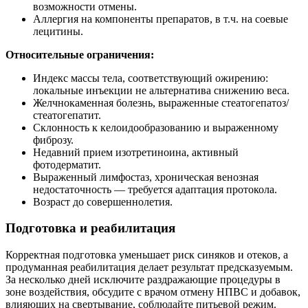
возможности отмены.
Аллергия на компоненты препаратов, в т.ч. на соевые
лецитины.
Относительные ограничения:
Индекс массы тела, соответствующий ожирению:
локальные инъекции не альтернатива снижению веса.
Желчнокаменная болезнь, выраженные стеатогепатоз/
стеатогепатит.
Склонность к келоидообразованию и выраженному
фиброзу.
Недавний прием изотретиноина, активный
фотодерматит.
Выраженный лимфостаз, хроническая венозная
недостаточность — требуется адаптация протокола.
Возраст до совершеннолетия.
Подготовка и реабилитация
Корректная подготовка уменьшает риск синяков и отеков, а
продуманная реабилитация делает результат предсказуемым.
За несколько дней исключите раздражающие процедуры в
зоне воздействия, обсудите с врачом отмену НПВС и добавок,
влияющих на свертывание, соблюдайте питьевой режим.