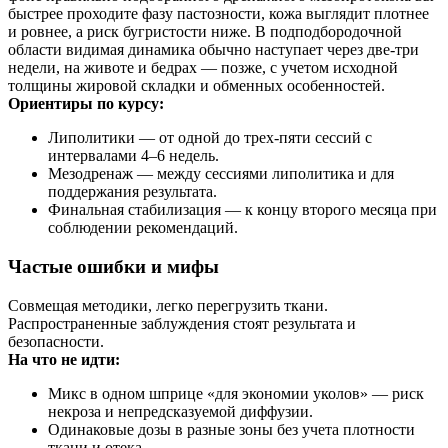
быстрее проходите фазу пастозности, кожа выглядит плотнее
и ровнее, а риск бугристости ниже. В подподбородочной
области видимая динамика обычно наступает через две-три
недели, на животе и бедрах — позже, с учетом исходной
толщины жировой складки и обменных особенностей.
Ориентиры по курсу:
Липолитики — от одной до трех‑пяти сессий с
интервалами 4–6 недель.
Мезодренаж — между сессиями липолитика и для
поддержания результата.
Финальная стабилизация — к концу второго месяца при
соблюдении рекомендаций.
Частые ошибки и мифы
Совмещая методики, легко перегрузить ткани.
Распространенные заблуждения стоят результата и
безопасности.
На что не идти:
Микс в одном шприце «для экономии уколов» — риск
некроза и непредсказуемой диффузии.
Одинаковые дозы в разные зоны без учета плотности
ткани и отека.