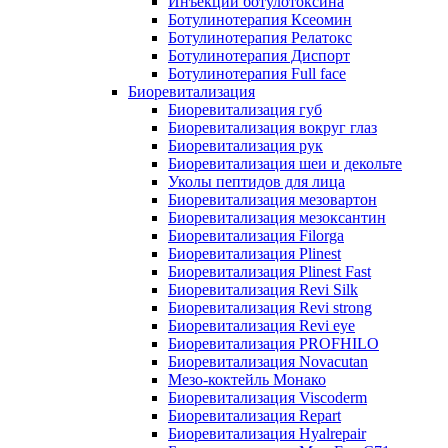
Инъекции ботулотоксина
Ботулинотерапия Ксеомин
Ботулинотерапия Релатокс
Ботулинотерапия Диспорт
Ботулинотерапия Full face
Биоревитализация
Биоревитализация губ
Биоревитализация вокруг глаз
Биоревитализация рук
Биоревитализация шеи и декольте
Уколы пептидов для лица
Биоревитализация мезовартон
Биоревитализация мезоксантин
Биоревитализация Filorga
Биоревитализация Plinest
Биоревитализация Plinest Fast
Биоревитализация Revi Silk
Биоревитализация Revi strong
Биоревитализация Revi eye
Биоревитализация PROFHILO
Биоревитализация Novacutan
Мезо-коктейль Монако
Биоревитализация Viscoderm
Биоревитализация Repart
Биоревитализация Hyalrepair