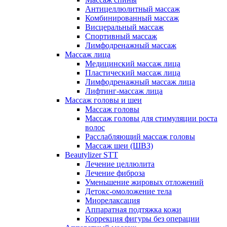
Антицеллюлитный массаж
Комбинированный массаж
Висцеральный массаж
Спортивный массаж
Лимфодренажный массаж
Массаж лица
Медицинский массаж лица
Пластический массаж лица
Лимфодренажный массаж лица
Лифтинг-массаж лица
Массаж головы и шеи
Массаж головы
Массаж головы для стимуляции роста
волос
Расслабляющий массаж головы
Массаж шеи (ШВЗ)
Beautylizer STT
Лечение целлюлита
Лечение фиброза
Уменьшение жировых отложений
Детокс-омоложение тела
Миорелаксация
Аппаратная подтяжка кожи
Коррекция фигуры без операции