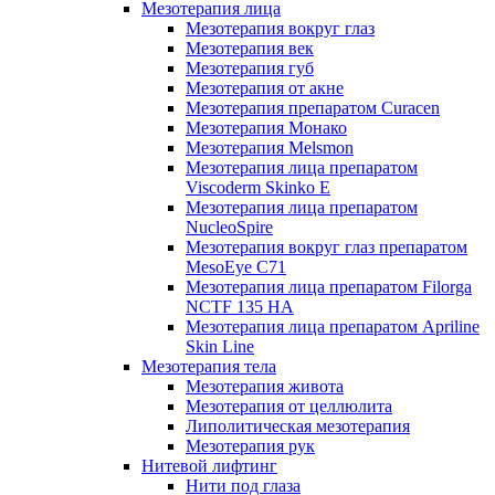
Мезотерапия лица
Мезотерапия вокруг глаз
Мезотерапия век
Мезотерапия губ
Мезотерапия от акне
Мезотерапия препаратом Curacen
Мезотерапия Монако
Мезотерапия Melsmon
Мезотерапия лица препаратом
Viscoderm Skinko E
Мезотерапия лица препаратом
NucleoSpire
Мезотерапия вокруг глаз препаратом
MesoEye С71
Мезотерапия лица препаратом Filorga
NCTF 135 HA
Мезотерапия лица препаратом Apriline
Skin Line
Мезотерапия тела
Мезотерапия живота
Мезотерапия от целлюлита
Липолитическая мезотерапия
Мезотерапия рук
Нитевой лифтинг
Нити под глаза