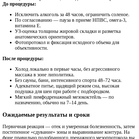
До процедуры:
Исключить алкоголь за 48 часов, ограничить соленое.
По согласованию — пауза в приеме НПВС, омега‑3,
витамина Е.
УЗ‑оценка толщины жировой складки и разметка
анатомических ориентиров.
Фотопротокол и фиксация исходного объема для
объективности.
После процедуры:
Холод локально в первые часы, без агрессивного
массажа в зоне липолитика.
Без сауны, бани, интенсивного спорта 48–72 часа.
Адекватное питье, щадящий режим сна, высокая
подушка для шеи при работе с подбородком.
Мягкий лимфодренажный мезококтейль — по
назначению, обычно на 7–14 день.
Ожидаемые результаты и сроки
Первичная реакция — отек и умеренная болезненность, затем
постепенное «сдувание» зоны и выравнивание контура. На
фоне правильно подобранного дренажного мезопротокола вы