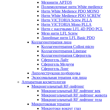
Мезонити APTOS
Полимолочные нити White medience
Нити White Medience PDO MONO
Нити White Medience PDO SCREW
Нити VICTORIA Screw PLLA
Нити VICTORIA Mono PLLA
Нити с насечками LFL 4D PDO PCL
Мезо нити LFL Screw
Линейные нити LFL Basic PDO
Коллагенотерапия лица
Коллагенотерапия Collost micro
Коллагенотерапия Linerase
Коллагенотерапия Сферогель
Сферогель Лайт
Сферогель Медиум
Сферогель Лонг
Липодеструкция подбородка
Экзосомальная терапия для лица
Аппаратная косметология
Микроигольчатый RF-лифтинг
Микроигольчатый RF лифтинг век
Микроигольчатый RF лифтинг живота
Микроигольчатый RF лифтинг тела
Микротоковая терапия
Микротоки вокруг глаз