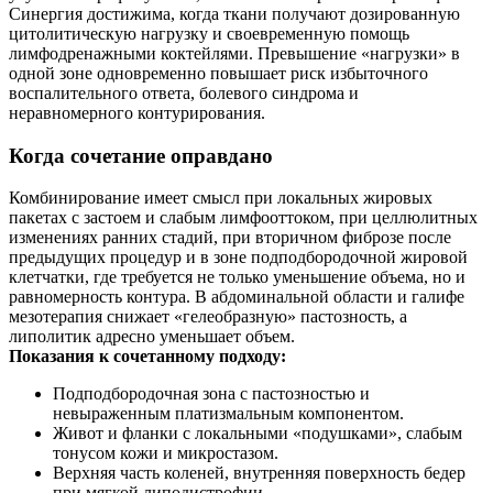
Синергия достижима, когда ткани получают дозированную
цитолитическую нагрузку и своевременную помощь
лимфодренажными коктейлями. Превышение «нагрузки» в
одной зоне одновременно повышает риск избыточного
воспалительного ответа, болевого синдрома и
неравномерного контурирования.
Когда сочетание оправдано
Комбинирование имеет смысл при локальных жировых
пакетах с застоем и слабым лимфооттоком, при целлюлитных
изменениях ранних стадий, при вторичном фиброзе после
предыдущих процедур и в зоне подподбородочной жировой
клетчатки, где требуется не только уменьшение объема, но и
равномерность контура. В абдоминальной области и галифе
мезотерапия снижает «гелеобразную» пастозность, а
липолитик адресно уменьшает объем.
Показания к сочетанному подходу:
Подподбородочная зона с пастозностью и
невыраженным платизмальным компонентом.
Живот и фланки с локальными «подушками», слабым
тонусом кожи и микростазом.
Верхняя часть коленей, внутренняя поверхность бедер
при мягкой липодистрофии.