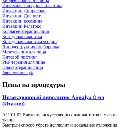
Биоревитализация лица
Интимная контурная пластика
Инъекции Дипроспан
Инъекции Диспорт
Инъекции ксеомина
Инъекции Релатокс
Коллагенотерапия лица
Контурная пластика
Контурная пластика ягодиц
Липодеструкция подбородка
Мезотерапия для лица
Нитевой лифтинг
PRP терапия для лица
Плазмотерапия лица
Увеличение губ
Цены на процедуры
Инъекционный липолитик Aqualyx 8 мл
(Италия)
А11.01.02 Введение искусственных имплантатов в мягкие
ткани.
Быстрый способ убрать целлюлит и локальные отложения