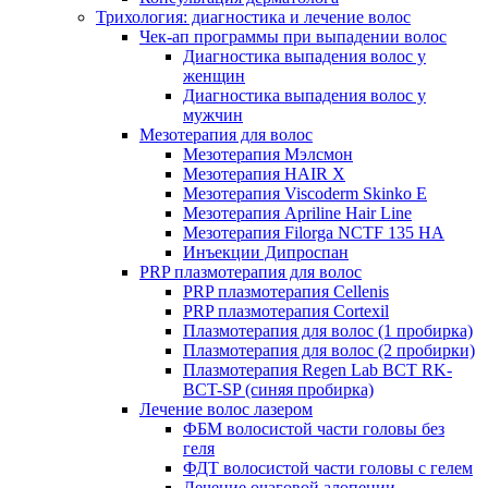
Трихология: диагностика и лечение волос
Чек-ап программы при выпадении волос
Диагностика выпадения волос у
женщин
Диагностика выпадения волос у
мужчин
Мезотерапия для волос
Мезотерапия Мэлсмон
Мезотерапия HAIR X
Мезотерапия Viscoderm Skinko E
Мезотерапия Apriline Hair Line
Мезотерапия Filorga NCTF 135 HA
Инъекции Дипроспан
PRP плазмотерапия для волос
PRP плазмотерапия Cellenis
PRP плазмотерапия Cortexil
Плазмотерапия для волос (1 пробирка)
Плазмотерапия для волос (2 пробирки)
Плазмотерапия Regen Lab BCT RK-
BCT-SP (синяя пробирка)
Лечение волос лазером
ФБМ волосистой части головы без
геля
ФДТ волосистой части головы с гелем
Лечение очаговой алопеции