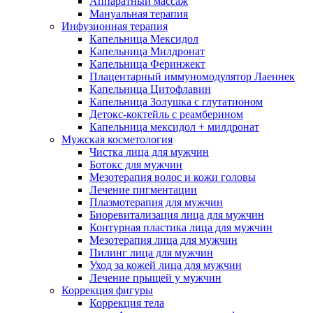
Аппаратный массаж
Мануальная терапия
Инфузионная терапия
Капельница Мексидол
Капельница Милдронат
Капельница Феринжект
Плацентарный иммуномодулятор Лаеннек
Капельница Цитофлавин
Капельница Золушка с глутатионом
Детокс-коктейль с реамберином
Капельница мексидол + милдронат
Мужская косметология
Чистка лица для мужчин
Ботокс для мужчин
Мезотерапия волос и кожи головы
Лечение пигментации
Плазмотерапия для мужчин
Биоревитализация лица для мужчин
Контурная пластика лица для мужчин
Мезотерапия лица для мужчин
Пилинг лица для мужчин
Уход за кожей лица для мужчин
Лечение прыщей у мужчин
Коррекция фигуры
Коррекция тела