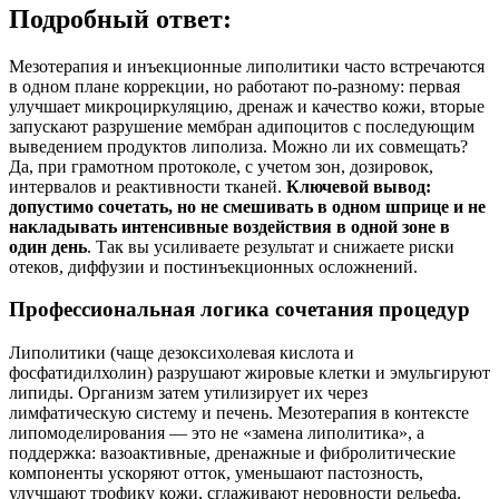
Подробный ответ:
Мезотерапия и инъекционные липолитики часто встречаются
в одном плане коррекции, но работают по-разному: первая
улучшает микроциркуляцию, дренаж и качество кожи, вторые
запускают разрушение мембран адипоцитов с последующим
выведением продуктов липолиза. Можно ли их совмещать?
Да, при грамотном протоколе, с учетом зон, дозировок,
интервалов и реактивности тканей.
Ключевой вывод:
допустимо сочетать, но не смешивать в одном шприце и не
накладывать интенсивные воздействия в одной зоне в
один день
. Так вы усиливаете результат и снижаете риски
отеков, диффузии и постинъекционных осложнений.
Профессиональная логика сочетания процедур
Липолитики (чаще дезоксихолевая кислота и
фосфатидилхолин) разрушают жировые клетки и эмульгируют
липиды. Организм затем утилизирует их через
лимфатическую систему и печень. Мезотерапия в контексте
липомоделирования — это не «замена липолитика», а
поддержка: вазоактивные, дренажные и фибролитические
компоненты ускоряют отток, уменьшают пастозность,
улучшают трофику кожи, сглаживают неровности рельефа.