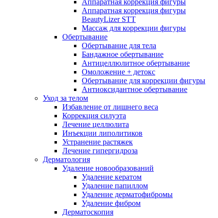
Аппаратная коррекция фигуры
Аппаратная коррекция фигуры
BeautyLizer STT
Массаж для коррекции фигуры
Обертывание
Обертывание для тела
Бандажное обертывание
Антицеллюлитное обертывание
Омоложение + детокс
Обертывание для коррекции фигуры
Антиоксидантное обертывание
Уход за телом
Избавление от лишнего веса
Коррекция силуэта
Лечение целлюлита
Инъекции липолитиков
Устранение растяжек
Лечение гипергидроза
Дерматология
Удаление новообразований
Удаление кератом
Удаление папиллом
Удаление дерматофибромы
Удаление фибром
Дерматоскопия