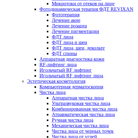
Микротоки от отеков на лице
Фотодинамическая терапия ФДТ REVIXAN
Фототерапия
Лечение акне
Лечение розацеа
Лечение пигментации
ФДТ лица
ФДТ лица и шеи
ФДТ лица, шеи, декольте
ФДТ спины
Аппаратная диагностика кожи
RF-лифтинг лица
Игольчатый RF лифтинг
Игольчатый RF лифтинг лица
Эстетическая косметология
Компьютерная дерматоскопия
Чистка лица
Аппаратная чистка лица
Ультразвуковая чистка лица
Комбинированная чистка лица
Атравматическая чистка лица
Ручная чистка лица
Механическая чистка лица
Чистка лица от черных точек
Чистка лица от угрей