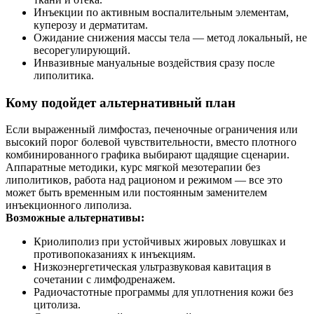
Инъекции по активным воспалительным элементам,
куперозу и дерматитам.
Ожидание снижения массы тела — метод локальный, не
весорегулирующий.
Инвазивные мануальные воздействия сразу после
липолитика.
Кому подойдет альтернативный план
Если выраженный лимфостаз, печеночные ограничения или
высокий порог болевой чувствительности, вместо плотного
комбинированного графика выбирают щадящие сценарии.
Аппаратные методики, курс мягкой мезотерапии без
липолитиков, работа над рационом и режимом — все это
может быть временным или постоянным заменителем
инъекционного липолиза.
Возможные альтернативы:
Криолиполиз при устойчивых жировых ловушках и
противопоказаниях к инъекциям.
Низкоэнергетическая ультразвуковая кавитация в
сочетании с лимфодренажем.
Радиочастотные программы для уплотнения кожи без
цитолиза.