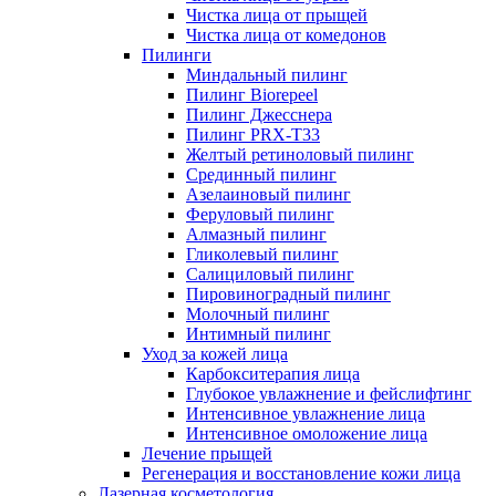
Чистка лица от прыщей
Чистка лица от комедонов
Пилинги
Миндальный пилинг
Пилинг Biorepeel
Пилинг Джесснера
Пилинг PRX-T33
Желтый ретиноловый пилинг
Срединный пилинг
Азелаиновый пилинг
Феруловый пилинг
Алмазный пилинг
Гликолевый пилинг
Салициловый пилинг
Пировиноградный пилинг
Молочный пилинг
Интимный пилинг
Уход за кожей лица
Карбокситерапия лица
Глубокое увлажнение и фейслифтинг
Интенсивное увлажнение лица
Интенсивное омоложение лица
Лечение прыщей
Регенерация и восстановление кожи лица
Лазерная косметология