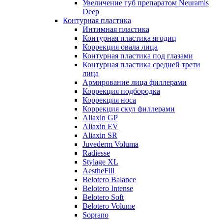
Увеличение губ препаратом Neuramis
Deep
Контурная пластика
Интимная пластика
Контурная пластика ягодиц
Коррекция овала лица
Контурная пластика под глазами
Контурная пластика средней трети
лица
Армирование лица филлерами
Коррекция подбородка
Коррекция носа
Коррекция скул филлерами
Aliaxin GP
Aliaxin EV
Aliaxin SR
Juvederm Voluma
Radiesse
Stylage XL
AestheFill
Belotero Balance
Belotero Intense
Belotero Soft
Belotero Volume
Soprano