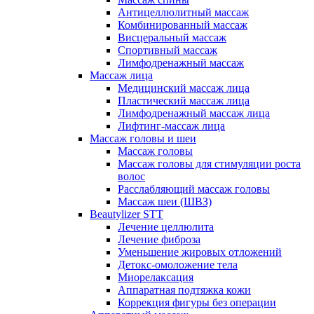
Антицеллюлитный массаж
Комбинированный массаж
Висцеральный массаж
Спортивный массаж
Лимфодренажный массаж
Массаж лица
Медицинский массаж лица
Пластический массаж лица
Лимфодренажный массаж лица
Лифтинг-массаж лица
Массаж головы и шеи
Массаж головы
Массаж головы для стимуляции роста
волос
Расслабляющий массаж головы
Массаж шеи (ШВЗ)
Beautylizer STT
Лечение целлюлита
Лечение фиброза
Уменьшение жировых отложений
Детокс-омоложение тела
Миорелаксация
Аппаратная подтяжка кожи
Коррекция фигуры без операции