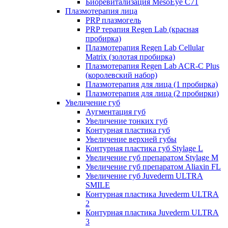
Биоревитализация MesoEye C71
Плазмотерапия лица
PRP плазмогель
PRP терапия Regen Lab (красная
пробирка)
Плазмотерапия Regen Lab Cellular
Matrix (золотая пробирка)
Плазмотерапия Regen Lab ACR-C Plus
(королевский набор)
Плазмотерапия для лица (1 пробирка)
Плазмотерапия для лица (2 пробирки)
Увеличение губ
Аугментация губ
Увеличение тонких губ
Контурная пластика губ
Увеличение верхней губы
Контурная пластика губ Stylage L
Увеличение губ препаратом Stylage M
Увеличение губ препаратом Aliaxin FL
Увеличение губ Juvederm ULTRA
SMILE
Контурная пластика Juvederm ULTRA
2
Контурная пластика Juvederm ULTRA
3