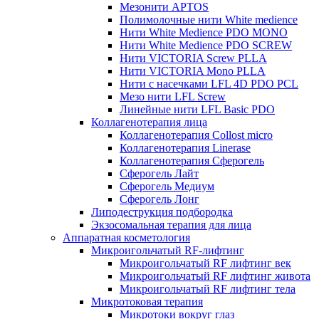
Мезонити APTOS
Полимолочные нити White medience
Нити White Medience PDO MONO
Нити White Medience PDO SCREW
Нити VICTORIA Screw PLLA
Нити VICTORIA Mono PLLA
Нити с насечками LFL 4D PDO PCL
Мезо нити LFL Screw
Линейные нити LFL Basic PDO
Коллагенотерапия лица
Коллагенотерапия Collost micro
Коллагенотерапия Linerase
Коллагенотерапия Сферогель
Сферогель Лайт
Сферогель Медиум
Сферогель Лонг
Липодеструкция подбородка
Экзосомальная терапия для лица
Аппаратная косметология
Микроигольчатый RF-лифтинг
Микроигольчатый RF лифтинг век
Микроигольчатый RF лифтинг живота
Микроигольчатый RF лифтинг тела
Микротоковая терапия
Микротоки вокруг глаз