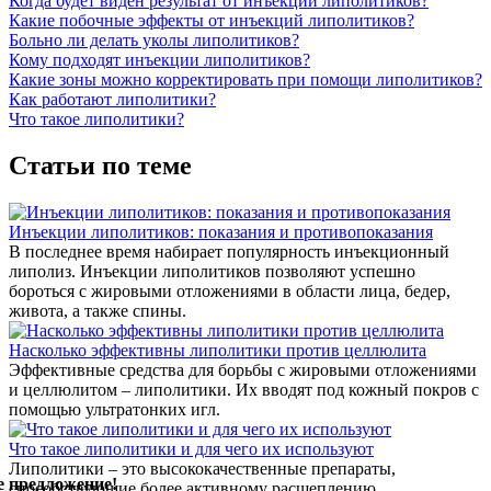
Когда будет виден результат от инъекций липолитиков?
Какие побочные эффекты от инъекций липолитиков?
Больно ли делать уколы липолитиков?
Кому подходят инъекции липолитиков?
Какие зоны можно корректировать при помощи липолитиков?
Как работают липолитики?
Что такое липолитики?
Статьи по теме
Инъекции липолитиков: показания и противопоказания
В последнее время набирает популярность инъекционный
липолиз. Инъекции липолитиков позволяют успешно
бороться с жировыми отложениями в области лица, бедер,
живота, а также спины.
Насколько эффективны липолитики против целлюлита
Эффективные средства для борьбы с жировыми отложениями
и целлюлитом – липолитики. Их вводят под кожный покров с
помощью ультратонких игл.
Что такое липолитики и для чего их используют
Липолитики – это высококачественные препараты,
 предложение!
способствующие более активному расщеплению