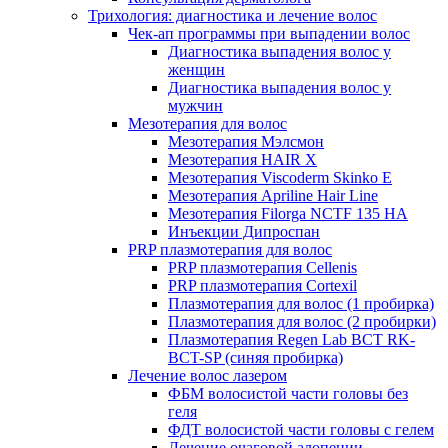
Трихология: диагностика и лечение волос
Чек-ап программы при выпадении волос
Диагностика выпадения волос у
женщин
Диагностика выпадения волос у
мужчин
Мезотерапия для волос
Мезотерапия Мэлсмон
Мезотерапия HAIR X
Мезотерапия Viscoderm Skinko E
Мезотерапия Apriline Hair Line
Мезотерапия Filorga NCTF 135 HA
Инъекции Дипроспан
PRP плазмотерапия для волос
PRP плазмотерапия Cellenis
PRP плазмотерапия Cortexil
Плазмотерапия для волос (1 пробирка)
Плазмотерапия для волос (2 пробирки)
Плазмотерапия Regen Lab BCT RK-
BCT-SP (синяя пробирка)
Лечение волос лазером
ФБМ волосистой части головы без
геля
ФДТ волосистой части головы с гелем
Лечение очаговой алопеции