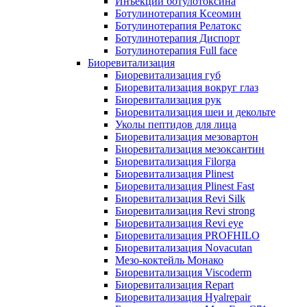
Инъекции ботулотоксина
Ботулинотерапия Ксеомин
Ботулинотерапия Релатокс
Ботулинотерапия Диспорт
Ботулинотерапия Full face
Биоревитализация
Биоревитализация губ
Биоревитализация вокруг глаз
Биоревитализация рук
Биоревитализация шеи и декольте
Уколы пептидов для лица
Биоревитализация мезовартон
Биоревитализация мезоксантин
Биоревитализация Filorga
Биоревитализация Plinest
Биоревитализация Plinest Fast
Биоревитализация Revi Silk
Биоревитализация Revi strong
Биоревитализация Revi eye
Биоревитализация PROFHILO
Биоревитализация Novacutan
Мезо-коктейль Монако
Биоревитализация Viscoderm
Биоревитализация Repart
Биоревитализация Hyalrepair