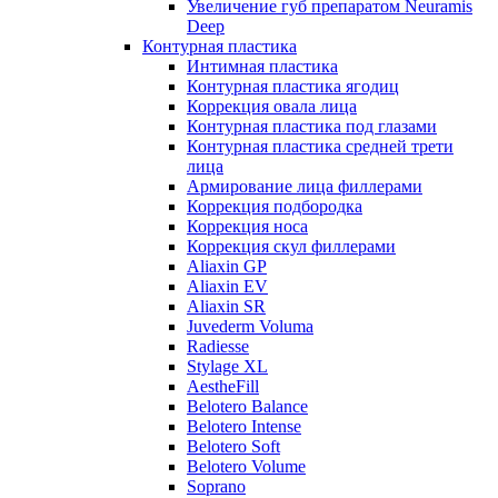
Увеличение губ препаратом Neuramis
Deep
Контурная пластика
Интимная пластика
Контурная пластика ягодиц
Коррекция овала лица
Контурная пластика под глазами
Контурная пластика средней трети
лица
Армирование лица филлерами
Коррекция подбородка
Коррекция носа
Коррекция скул филлерами
Aliaxin GP
Aliaxin EV
Aliaxin SR
Juvederm Voluma
Radiesse
Stylage XL
AestheFill
Belotero Balance
Belotero Intense
Belotero Soft
Belotero Volume
Soprano