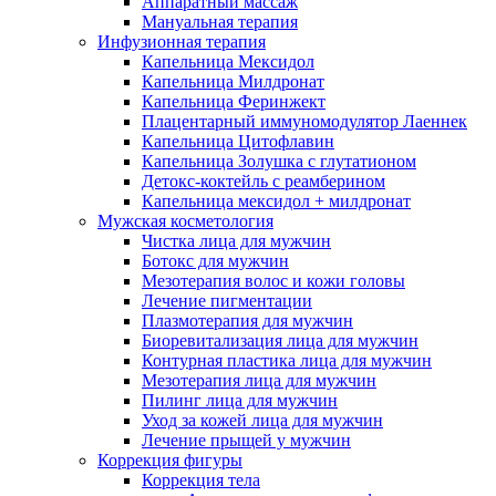
Аппаратный массаж
Мануальная терапия
Инфузионная терапия
Капельница Мексидол
Капельница Милдронат
Капельница Феринжект
Плацентарный иммуномодулятор Лаеннек
Капельница Цитофлавин
Капельница Золушка с глутатионом
Детокс-коктейль с реамберином
Капельница мексидол + милдронат
Мужская косметология
Чистка лица для мужчин
Ботокс для мужчин
Мезотерапия волос и кожи головы
Лечение пигментации
Плазмотерапия для мужчин
Биоревитализация лица для мужчин
Контурная пластика лица для мужчин
Мезотерапия лица для мужчин
Пилинг лица для мужчин
Уход за кожей лица для мужчин
Лечение прыщей у мужчин
Коррекция фигуры
Коррекция тела