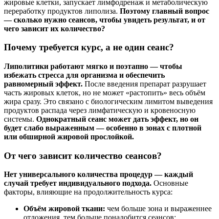
жировые клетки, запускает лимфодренаж и метаболическую
переработку продуктов липолиза.
Поэтому главный вопрос
— сколько нужно сеансов, чтобы увидеть результат, и от
чего зависит их количество?
Почему требуется курс, а не один сеанс?
Липолитики работают мягко и поэтапно — чтобы
избежать стресса для организма и обеспечить
равномерный эффект.
После введения препарат разрушает
часть жировых клеток, но не может «растопить» весь объём
жира сразу. Это связано с биологическим лимитом выведения
продуктов распада через лимфатическую и кровеносную
системы.
Однократный сеанс может дать эффект, но он
будет слабо выраженным — особенно в зонах с плотной
или обширной жировой прослойкой.
От чего зависит количество сеансов?
Нет универсального количества процедур — каждый
случай требует индивидуального подхода.
Основные
факторы, влияющие на продолжительность курса:
Объём жировой ткани:
чем больше зона и выраженнее
отложения, тем больше понадобится сеансов;