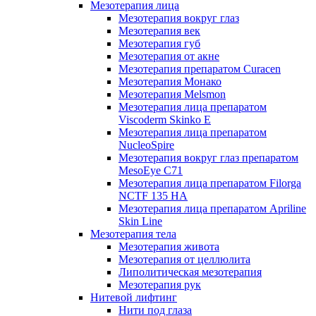
Мезотерапия лица
Мезотерапия вокруг глаз
Мезотерапия век
Мезотерапия губ
Мезотерапия от акне
Мезотерапия препаратом Curacen
Мезотерапия Монако
Мезотерапия Melsmon
Мезотерапия лица препаратом
Viscoderm Skinko E
Мезотерапия лица препаратом
NucleoSpire
Мезотерапия вокруг глаз препаратом
MesoEye С71
Мезотерапия лица препаратом Filorga
NCTF 135 HA
Мезотерапия лица препаратом Apriline
Skin Line
Мезотерапия тела
Мезотерапия живота
Мезотерапия от целлюлита
Липолитическая мезотерапия
Мезотерапия рук
Нитевой лифтинг
Нити под глаза