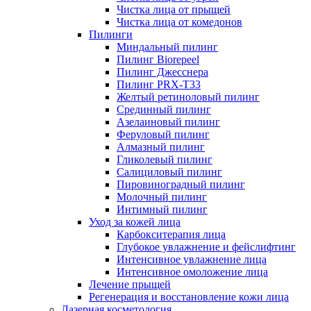
Чистка лица от прыщей
Чистка лица от комедонов
Пилинги
Миндальный пилинг
Пилинг Biorepeel
Пилинг Джесснера
Пилинг PRX-T33
Желтый ретиноловый пилинг
Срединный пилинг
Азелаиновый пилинг
Феруловый пилинг
Алмазный пилинг
Гликолевый пилинг
Салициловый пилинг
Пировиноградный пилинг
Молочный пилинг
Интимный пилинг
Уход за кожей лица
Карбокситерапия лица
Глубокое увлажнение и фейслифтинг
Интенсивное увлажнение лица
Интенсивное омоложение лица
Лечение прыщей
Регенерация и восстановление кожи лица
Лазерная косметология