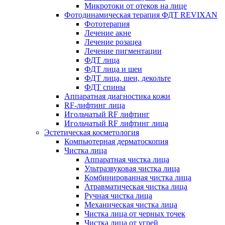
Микротоки от отеков на лице
Фотодинамическая терапия ФДТ REVIXAN
Фототерапия
Лечение акне
Лечение розацеа
Лечение пигментации
ФДТ лица
ФДТ лица и шеи
ФДТ лица, шеи, декольте
ФДТ спины
Аппаратная диагностика кожи
RF-лифтинг лица
Игольчатый RF лифтинг
Игольчатый RF лифтинг лица
Эстетическая косметология
Компьютерная дерматоскопия
Чистка лица
Аппаратная чистка лица
Ультразвуковая чистка лица
Комбинированная чистка лица
Атравматическая чистка лица
Ручная чистка лица
Механическая чистка лица
Чистка лица от черных точек
Чистка лица от угрей