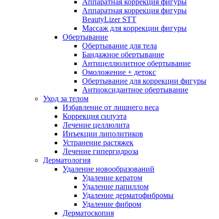
Аппаратная коррекция фигуры
Аппаратная коррекция фигуры
BeautyLizer STT
Массаж для коррекции фигуры
Обертывание
Обертывание для тела
Бандажное обертывание
Антицеллюлитное обертывание
Омоложение + детокс
Обертывание для коррекции фигуры
Антиоксидантное обертывание
Уход за телом
Избавление от лишнего веса
Коррекция силуэта
Лечение целлюлита
Инъекции липолитиков
Устранение растяжек
Лечение гипергидроза
Дерматология
Удаление новообразований
Удаление кератом
Удаление папиллом
Удаление дерматофибромы
Удаление фибром
Дерматоскопия